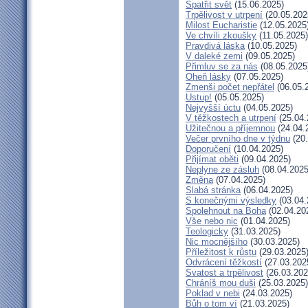
Spatřit svět
(15.06.2025)
Trpělivost v utrpení
(20.05.202
Milost Eucharistie
(12.05.2025
Ve chvíli zkoušky
(11.05.2025)
Pravdivá láska
(10.05.2025)
V daleké zemi
(09.05.2025)
Přimluv se za nás
(08.05.2025
Oheň lásky
(07.05.2025)
Zmenši počet nepřátel
(06.05.
Ustup!
(05.05.2025)
Nejvyšší úctu
(04.05.2025)
V těžkostech a utrpení
(25.04.
Užitečnou a příjemnou
(24.04.
Večer prvního dne v týdnu
(20.
Doporučení
(10.04.2025)
Přijímat oběti
(09.04.2025)
Neplyne ze zásluh
(08.04.2025
Změna
(07.04.2025)
Slabá stránka
(06.04.2025)
S konečnými výsledky
(03.04.
Spolehnout na Boha
(02.04.20
Vše nebo nic
(01.04.2025)
Teologicky
(31.03.2025)
Nic mocnějšího
(30.03.2025)
Příležitost k růstu
(29.03.2025
Odvrácení těžkostí
(27.03.202
Svatost a trpělivost
(26.03.202
Chráníš mou duši
(25.03.2025)
Poklad v nebi
(24.03.2025)
Bůh o tom ví
(21.03.2025)