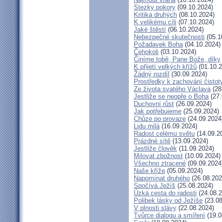
Stezky pokory
(09.10.2024)
Kritika druhých
(08.10.2024)
K velikému cíli
(07.10.2024)
Jaké štěstí
(06.10.2024)
Nebezpečné skutečnosti
(05.1
Požadavek Boha
(04.10.2024)
Čehokoli
(03.10.2024)
Činíme tobě, Pane Bože, díky
K přijetí velkých křížů
(01.10.2
Žádný rozdíl
(30.09.2024)
Prostředky k zachování čistot
Ze života svatého Václava
(28
Jestliže se neopře o Boha
(27.
Duchovní růst
(26.09.2024)
Jak potřebujeme
(25.09.2024)
Chůze po provaze
(24.09.2024
Lidu milá
(16.09.2024)
Radost celému světu
(14.09.2
Prázdné sítě
(13.09.2024)
Jestliže člověk
(11.09.2024)
Milovat zbožnost
(10.09.2024)
Všechno ztracené
(09.09.2024
Naše kříže
(05.09.2024)
Napomínat druhého
(26.08.202
Spočívá Ježíš
(25.08.2024)
Úzká cesta do radosti
(24.08.2
Polibek lásky od Ježíše
(23.08
V plnosti slávy
(22.08.2024)
Tvůrce dialogu a smíření
(19.0