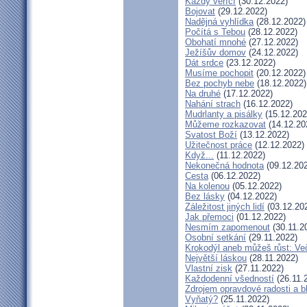
Každý věřící
(30.12.2022)
Bojovat
(29.12.2022)
Nadějná vyhlídka
(28.12.2022)
Počítá s Tebou
(28.12.2022)
Obohatí mnohé
(27.12.2022)
Ježíšův domov
(24.12.2022)
Dát srdce
(23.12.2022)
Musíme pochopit
(20.12.2022)
Bez pochyb nebe
(18.12.2022)
Na druhé
(17.12.2022)
Nahání strach
(16.12.2022)
Mudrlanty a pisálky
(15.12.202
Můžeme rozkazovat
(14.12.20
Svatost Boží
(13.12.2022)
Užitečnost práce
(12.12.2022)
Když...
(11.12.2022)
Nekonečná hodnota
(09.12.20
Cesta
(06.12.2022)
Na kolenou
(05.12.2022)
Bez lásky
(04.12.2022)
Záležitost jiných lidí
(03.12.20
Jak přemoci
(01.12.2022)
Nesmím zapomenout
(30.11.2
Osobní setkání
(29.11.2022)
Krokodýl aneb můžeš růst: Več
Největší láskou
(28.11.2022)
Vlastní zisk
(27.11.2022)
Každodenní všedností
(26.11.
Zdrojem opravdové radosti a b
Vyňatý?
(25.11.2022)