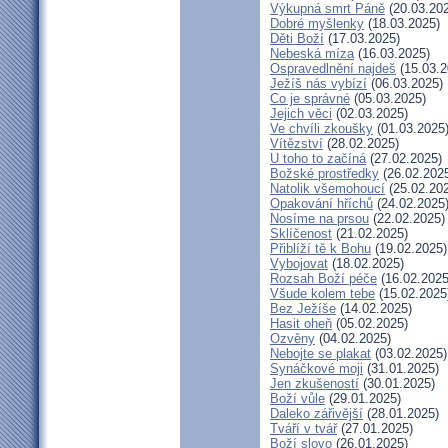
Výkupná smrt Páně
(20.03.20
Dobré myšlenky
(18.03.2025)
Děti Boží
(17.03.2025)
Nebeská míza
(16.03.2025)
Ospravedlnění najdeš
(15.03.2
Ježíš nás vybízí
(06.03.2025)
Co je správné
(05.03.2025)
Jejich věci
(02.03.2025)
Ve chvíli zkoušky
(01.03.2025
Vítězství
(28.02.2025)
U toho to začíná
(27.02.2025)
Božské prostředky
(26.02.202
Natolik všemohoucí
(25.02.20
Opakování hříchů
(24.02.2025
Nosíme na prsou
(22.02.2025)
Sklíčenost
(21.02.2025)
Přiblíží tě k Bohu
(19.02.2025)
Vybojovat
(18.02.2025)
Rozsah Boží péče
(16.02.2025
Všude kolem tebe
(15.02.2025
Bez Ježíše
(14.02.2025)
Hasit oheň
(05.02.2025)
Ozvěny
(04.02.2025)
Nebojte se plakat
(03.02.2025)
Synáčkové moji
(31.01.2025)
Jen zkušeností
(30.01.2025)
Boží vůle
(29.01.2025)
Daleko zářivější
(28.01.2025)
Tváří v tvář
(27.01.2025)
Boží slovo
(26.01.2025)