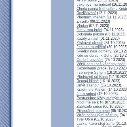
Ať se raduje
(17.11.2023)
Jako bys mu nabízel
(16.11.20
Chudá panna k chudému Krist
Rozlišování
(12.11.2023)
Vlastním jménem
(11.11.2023)
Zrcadlo
(08.11.2023)
Vládce
(07.11.2023)
Jim v tom brání
(04.11.2023)
Dokonalá pokora
(03.11.2023)
Každý z nás!
(01.11.2023)
Získávat ctnosti
(31.10.2023)
Jsou za to vděční
(30.10.2023
Svědky naší odměny
(29.10.2
Kdo se obrací k Bohu
(28.10.2
Osobní povolání
(25.10.2023)
Větší cenu než všechny oběti
Každodenní práce
(19.10.2023
I se svým Synem
(18.10.2023
Přicházejí od Boha
(17.10.202
Reaguj klidně
(16.10.2023)
Umět žasnout
(15.10.2023)
Kráčíme s Pánem
(14.10.2023
Je to radost
(12.10.2023)
Postupujme vždy stejným zp
Modlíme se k Ní
(07.10.2023)
Zatvrzelé srdce
(06.10.2023)
Předurčení pro nebe
(05.10.20
Vítán nebeskými zástupy
(04.
Tvář Otce
(02.10.2023)
Láska, která stojí za to
(01.10