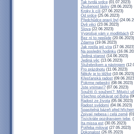
Tak tvrdá srdce
(01.07.2023)
Zkušenost lásky
(28.06.2023)
Kroky k cíli
(27.06.2023)
Od srdce
(25.06.2023)
Předchůdce pravý byl
(24.06.2
Dvě věci
(23.06.2023)
Slova
(22.06.2023)
Vyprošuji vám v modlitbách
(2
Bez ní to nepůjde
(20.06.2023)
Zdarma
(19.06.2023)
Jak rostla její víra
(17.06.2023
Na poslední hodinku
(16.06.20
Jediná starost
(14.06.2023)
Jediná věc
(13.06.2023)
Služebníkem a nástrojem
(12.
Pro prázdnotu
(11.06.2023)
Někdy je to těžké
(10.06.2023)
Křesťanská radost
(09.06.2023
Pokrme nebeský
(08.06.2023)
Jste vnímaví?
(07.06.2023)
Soužití či soužení?: Milující u
Všechno očekávat od Boha
(0
Radost ze života
(05.06.2023)
Radost svědomí
(04.06.2023)
Spasitelná bázeň před hříche
Zpívají nebesa i celá země
(01
Tisíckráte pozdravujem tebe,
(
Ita missa est
(30.05.2023)
Potřeba milovat
(27.05.2023)
Dokonalost
(26.05.2023)