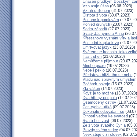
Unášen prudkým Božským žá
Vzbuzuje úžas
(06.08.2023)
Vztah s Bohem
(31.07.2023)
Čistota života
(30.07.2023)
Posune k pomluvám
(29.07.20
Pohled druhých
(28.07.2023)
Sedm západů
(27.07.2023)
Svatý Jáchyme a Anno
(26.07
Křesťanovo vyznání víry a lás
Poslední kapka krve
(24.07.20
Umrtvovat jazyk
(23.07.2023)
Světem se kochala, jako velká
Hasit oheň
(21.07.2023)
Nemůžeme přijmout
(20.07.20
Mnoho praxe
(19.07.2023)
Nebe i peklo
(18.07.2023)
Představa blížícího se nebe
(1
Vládu nad správným úmyslem
Počátek pokoje
(15.07.2023)
Zlá vášeň
(14.07.2023)
Když je to možné
(13.07.2023)
Dva hříchy pospolu
(12.07.202
Osamocený ostrov
(11.07.202
Čas rychle utíká
(09.07.2023)
Dokonalé odevzdání se
(08.07
Ctnosti vedou ke svatosti
(07.
Svatá horlivost
(06.07.2023)
Ze života svatého Cyrila
(05.0
Pravdy svého srdce
(04.07.20
Neexistuje cizí člověk
(02.07.