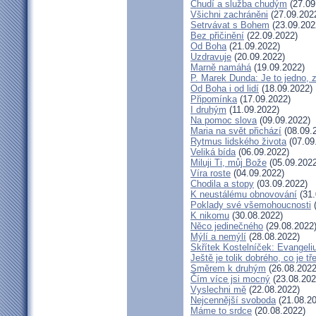
Chudí a služba chudým
(27.09
Všichni zachráněni
(27.09.202
Setrvávat s Bohem
(23.09.202
Bez přičinění
(22.09.2022)
Od Boha
(21.09.2022)
Uzdravuje
(20.09.2022)
Marně namáhá
(19.09.2022)
P. Marek Dunda: Je to jedno, 
Od Boha i od lidí
(18.09.2022)
Připomínka
(17.09.2022)
I druhým
(11.09.2022)
Na pomoc slova
(09.09.2022)
Maria na svět přichází
(08.09.
Rytmus lidského života
(07.09
Veliká bída
(06.09.2022)
Miluji Ti, můj Bože
(05.09.2022
Víra roste
(04.09.2022)
Chodila a stopy
(03.09.2022)
K neustálému obnovování
(31.
Poklady své všemohoucnosti
(
K nikomu
(30.08.2022)
Něco jedinečného
(29.08.2022
Mýlí a nemýlí
(28.08.2022)
Skřítek Kostelníček: Evangeliu
Ještě je tolik dobrého, co je t
Směrem k druhým
(26.08.2022
Čím více jsi mocný
(23.08.202
Vyslechni mě
(22.08.2022)
Nejcennější svoboda
(21.08.20
Máme to srdce
(20.08.2022)