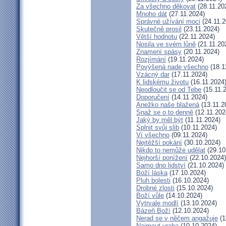
Za všechno děkovat
(28.11.20
Mnoho dát
(27.11.2024)
Správné užívání moci
(24.11.2
Skutečně prosil
(23.11.2024)
Větší hodnotu
(22.11.2024)
Nosila ve svém lůně
(21.11.20
Znamení spásy
(20.11.2024)
Rozjímání
(19.11.2024)
Povýšená nade všechno
(18.1
Vzácný dar
(17.11.2024)
K lidskému životu
(16.11.2024
Neodloučit se od Tebe
(15.11.
Doporučení
(14.11.2024)
Anežko naše blažená
(13.11.2
Snaž se o to denně
(12.11.202
Jaký by měl být
(11.11.2024)
Splnit svůj slib
(10.11.2024)
Ví všechno
(09.11.2024)
Nejtěžší pokání
(30.10.2024)
Nikdo to nemůže udělat
(29.10
Nejhorší ponížení
(22.10.2024)
Samo dno lidství
(21.10.2024)
Boží láska
(17.10.2024)
Pluh bolesti
(16.10.2024)
Drobné zlosti
(15.10.2024)
Boží vůle
(14.10.2024)
Vytrvale modlí
(13.10.2024)
Bázeň Boží
(12.10.2024)
Nerad se v něčem angažuje
(1
Najmout vraha
(10.10.2024)