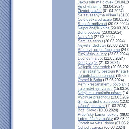
Jakou sílu má člověk
(04.04.2
Ve chvíli smrti
(03.04.2024)
Životní pokání
(01.04.2024)
Se zavázanýma očima?
(31.03
Co člověka odrazuje
(30.03.20
Stupeň trpělivosti
(30.03.2024)
Nejpoučnější kniha
(29.03.202
Bohu podobal
(28.03.2024)
Na světě
(27.03.2024)
Sami se sebou
(26.03.2024)
Největší dědictví
(25.03.2024)
Přece ví, co potřebujeme
(24.0
Plný lásky a úcty
(23.03.2024)
Duchovní život
(22.03.2024)
Dobrý voják
(21.03.2024)
Nejlepší prostředek
(20.03.202
Ty jsi šťastný pěstoun Krista 
Je potřeba se sehnout
(18.03.
Obrací k Bohu
(17.03.2024)
Věrni křesťanskému povolání
(
Tajemství vytrvalosti
(15.03.20
Nebyl mu umožněn návrat
(14.
Vyplňuje prázdnotu
(13.03.202
Strhávat druhé za sebou
(12.0
Účinně pracovat
(11.03.2024)
Boží Slovo
(10.03.2024)
Prubířský kámen pokory
(09.0
I přes těžké zkoušky
(08.03.2
Obrátit ve větší dobro
(07.03.2
Odhodit závaží
(06.03.2024)