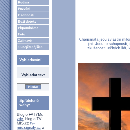
Rodina
Pozvání
Osobnosti
Boží doteky
Připomínáme
Foto
Charismata jsou zvláštní milo
Zajímavé
jiní. Jsou to schopnosti,
15 nejčtenějších
zkušenosti určitých lidí, 
Vyhledávání
Vyhledat text
Spřátelené
weby:
Blog o FATYMu
zde
, blog o TV-
MIS.cz
tv-
mis.signaly.cz
a