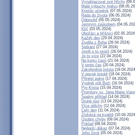
Vynahrazovat své hříchy
(09.0
Malé výbuchy hněvu
(08.05.20
Kristův učedník
(07.05.2024)
Rada do života
(06.05.2024)
Odpověď
(05.05.2024)
Jemným způsobem
(04.05.202
Klíč
(03.05.2024)
Ubožáci a hříšníci
(02.05.2024
Každý den
(29.04.2024)
Zrodila z Boha
(28.04.2024)
Setkání
(27.04.2024)
Jestli o to stojíš
(26.04.2024)
Je to více
(22.04.2024)
Na konci časů
(21.04.2024)
V tento čas
(20.04.2024)
Zakořeněná jistota
(19.04.2024
V pevné jistotě
(18.04.2024)
Přinést pokoj
(17.04.2024)
Vyplnili vůli Boží
(16.04.2024)
Pro Krista
(15.04.2024)
Promluvy sv. Jana Marie Viann
Špatný příklad
(14.04.2024)
Druhé růst
(13.04.2024)
Více útěchy
(12.04.2024)
Celý den
(11.04.2024)
Získává na kvalitě
(10.04.2024
Osobní chyby
(09.04.2024)
Poklad
(08.04.2024)
Nejlepší důkaz
(07.04.2024)
Jeho život
(05.04.2024)