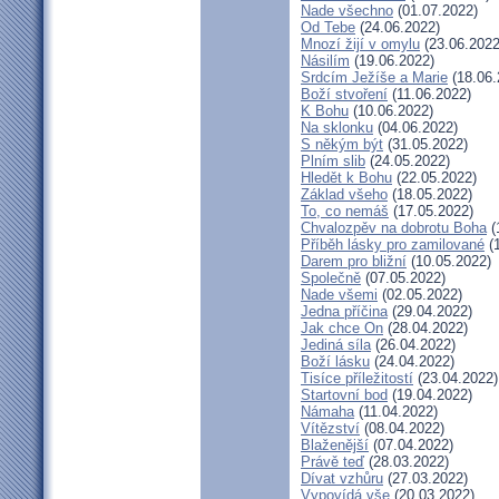
Nade všechno
(01.07.2022)
Od Tebe
(24.06.2022)
Mnozí žijí v omylu
(23.06.2022
Násilím
(19.06.2022)
Srdcím Ježíše a Marie
(18.06.
Boží stvoření
(11.06.2022)
K Bohu
(10.06.2022)
Na sklonku
(04.06.2022)
S někým být
(31.05.2022)
Plním slib
(24.05.2022)
Hledět k Bohu
(22.05.2022)
Základ všeho
(18.05.2022)
To, co nemáš
(17.05.2022)
Chvalozpěv na dobrotu Boha
(
Příběh lásky pro zamilované
(1
Darem pro bližní
(10.05.2022)
Společně
(07.05.2022)
Nade všemi
(02.05.2022)
Jedna příčina
(29.04.2022)
Jak chce On
(28.04.2022)
Jediná síla
(26.04.2022)
Boží lásku
(24.04.2022)
Tisíce příležitostí
(23.04.2022)
Startovní bod
(19.04.2022)
Námaha
(11.04.2022)
Vítězství
(08.04.2022)
Blaženější
(07.04.2022)
Právě teď
(28.03.2022)
Dívat vzhůru
(27.03.2022)
Vypovídá vše
(20.03.2022)