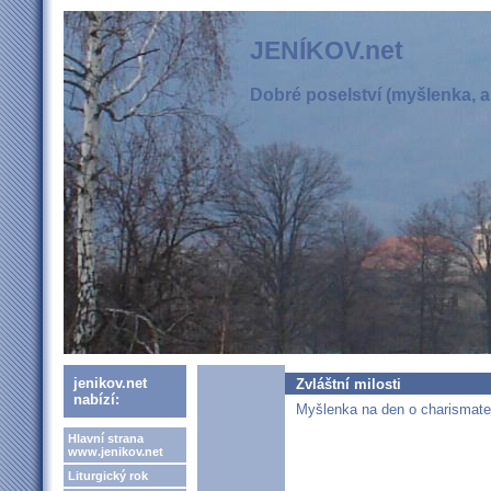
JENÍKOV.net
Dobré poselství (myšlenka, ak
jenikov.net
Zvláštní milosti
nabízí:
Myšlenka na den o charismate
Hlavní strana
www.jenikov.net
Liturgický rok