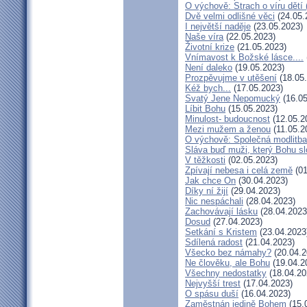
O výchově: Strach o víru dětí (
Dvě velmi odlišné věci
(24.05.
I největší naděje
(23.05.2023)
Naše víra
(22.05.2023)
Životní krize
(21.05.2023)
Vnímavost k Božské lásce....
Není daleko
(19.05.2023)
Prozpěvujme v utěšení
(18.05
Kéž bych...
(17.05.2023)
Svatý Jene Nepomucký
(16.05
Líbit Bohu
(15.05.2023)
Minulost- budoucnost
(12.05.2
Mezi mužem a ženou
(11.05.2
O výchově: Společná modlitba 
Sláva buď muži, který Bohu sl
V těžkosti
(02.05.2023)
Zpívají nebesa i celá země
(01
Jak chce On
(30.04.2023)
Díky ní žijí
(29.04.2023)
Nic nespáchali
(28.04.2023)
Zachovávají lásku
(28.04.2023
Dosud
(27.04.2023)
Setkání s Kristem
(23.04.2023
Sdílená radost
(21.04.2023)
Všecko bez námahy?
(20.04.2
Ne člověku, ale Bohu
(19.04.2
Všechny nedostatky
(18.04.20
Nejvyšší trest
(17.04.2023)
O spásu duší
(16.04.2023)
Zaměstnán jedině Bohem
(15.