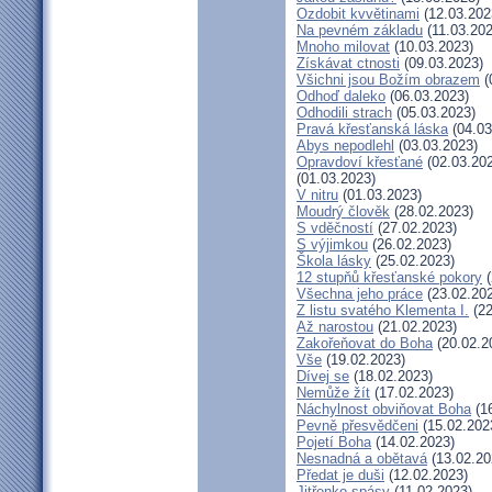
Ozdobit kvvětinami
(12.03.202
Na pevném základu
(11.03.202
Mnoho milovat
(10.03.2023)
Získávat ctnosti
(09.03.2023)
Všichni jsou Božím obrazem
(
Odhoď daleko
(06.03.2023)
Odhodili strach
(05.03.2023)
Pravá křesťanská láska
(04.03
Abys nepodlehl
(03.03.2023)
Opravdoví křesťané
(02.03.20
(01.03.2023)
V nitru
(01.03.2023)
Moudrý člověk
(28.02.2023)
S vděčností
(27.02.2023)
S výjimkou
(26.02.2023)
Škola lásky
(25.02.2023)
12 stupňů křesťanské pokory
(
Všechna jeho práce
(23.02.20
Z listu svatého Klementa I.
(22
Až narostou
(21.02.2023)
Zakořeňovat do Boha
(20.02.2
Vše
(19.02.2023)
Dívej se
(18.02.2023)
Nemůže žít
(17.02.2023)
Náchylnost obviňovat Boha
(16
Pevně přesvědčeni
(15.02.202
Pojetí Boha
(14.02.2023)
Nesnadná a obětavá
(13.02.20
Předat je duši
(12.02.2023)
Jitřenko spásy
(11.02.2023)