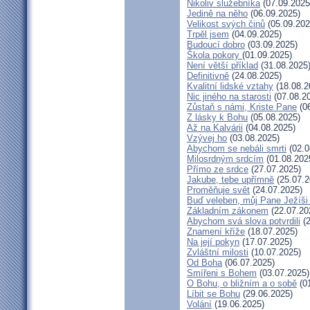
Nikoliv služebníka
(07.09.2025
Jedině na něho
(06.09.2025)
Velikost svých činů
(05.09.202
Trpěl jsem
(04.09.2025)
Budoucí dobro
(03.09.2025)
Škola pokory
(01.09.2025)
Není větší příklad
(31.08.2025
Definitivně
(24.08.2025)
Kvalitní lidské vztahy
(18.08.2
Nic jiného na starosti
(07.08.2
Zůstaň s námi, Kriste Pane
(06
Z lásky k Bohu
(05.08.2025)
Až na Kalvárii
(04.08.2025)
Vzývej ho
(03.08.2025)
Abychom se nebáli smrti
(02.0
Milosrdným srdcím
(01.08.202
Přímo ze srdce
(27.07.2025)
Jakube, tebe upřímně
(25.07.2
Proměňuje svět
(24.07.2025)
Buď veleben, můj Pane Ježíši 
Základním zákonem
(22.07.20
Abychom svá slova potvrdili
(2
Znamení kříže
(18.07.2025)
Na její pokyn
(17.07.2025)
Zvláštní milosti
(10.07.2025)
Od Boha
(06.07.2025)
Smířeni s Bohem
(03.07.2025)
O Bohu, o bližním a o sobě
(01
Líbit se Bohu
(29.06.2025)
Volání
(19.06.2025)