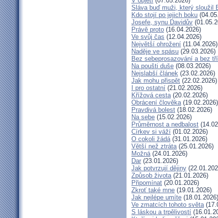
V objetí
(07.05.2026)
Sláva buď muži, který sloužil
Kdo stojí po jejich boku
(04.05
Josefe, synu Davidův
(01.05.2
Právě proto
(16.04.2026)
Ve svůj čas
(12.04.2026)
Největší ohrožení
(11.04.2026)
Naděje ve spásu
(29.03.2026)
Bez sebeprosazování a bez tří
Na poušti duše
(08.03.2026)
Nejslabší článek
(23.02.2026)
Jak mohu přispět
(22.02.2026)
I pro ostatní
(21.02.2026)
Křížová cesta
(20.02.2026)
Obrácení člověka
(19.02.2026)
Pravdivá bolest
(18.02.2026)
Na sebe
(15.02.2026)
Průměrnost a nedbalost
(14.02
Církev si váží
(01.02.2026)
O cokoli žádá
(31.01.2026)
Větší než ztráta
(25.01.2026)
Možná
(24.01.2026)
Dar
(23.01.2026)
Jak potvrzují dějiny
(22.01.202
Způsob života
(21.01.2026)
Připomínat
(20.01.2026)
Zkroť také mne
(19.01.2026)
Jak nejlépe umíte
(18.01.2026
Ve zmatcích tohoto světa
(17.
S láskou a trpělivostí
(16.01.2