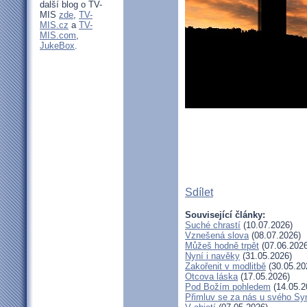
další blog o TV-
MIS
zde
,
TV-
MIS.cz
a
TV-
MIS.com
,
JukeBox
.
Sdílet
Související články:
Suché chrastí
(10.07.2026)
Vznešená slova
(08.07.2026)
Můžeš hodně trpět
(07.06.2026
Nyní i navěky
(31.05.2026)
Zakořenit v modlitbě
(30.05.20
Otcova láska
(17.05.2026)
Pod Božím pohledem
(14.05.2
Přimluv se za nás u svého Sy