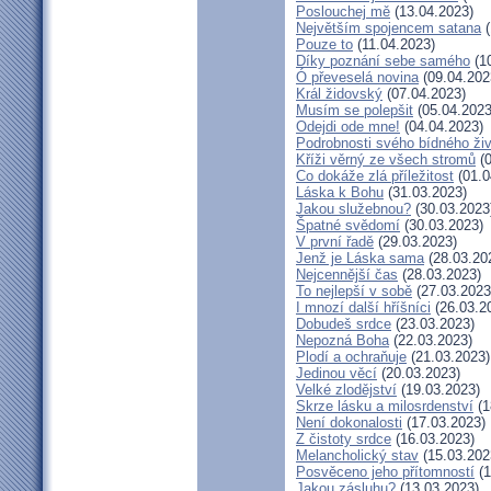
Poslouchej mě
(13.04.2023)
Největším spojencem satana
(
Pouze to
(11.04.2023)
Díky poznání sebe samého
(10
Ó převeselá novina
(09.04.202
Král židovský
(07.04.2023)
Musím se polepšit
(05.04.2023
Odejdi ode mne!
(04.04.2023)
Podrobnosti svého bídného ži
Kříži věrný ze všech stromů
(0
Co dokáže zlá příležitost
(01.0
Láska k Bohu
(31.03.2023)
Jakou služebnou?
(30.03.2023
Špatné svědomí
(30.03.2023)
V první řadě
(29.03.2023)
Jenž je Láska sama
(28.03.20
Nejcennější čas
(28.03.2023)
To nejlepší v sobě
(27.03.2023
I mnozí další hříšníci
(26.03.2
Dobudeš srdce
(23.03.2023)
Nepozná Boha
(22.03.2023)
Plodí a ochraňuje
(21.03.2023)
Jedinou věcí
(20.03.2023)
Velké zlodějství
(19.03.2023)
Skrze lásku a milosrdenství
(1
Není dokonalosti
(17.03.2023)
Z čistoty srdce
(16.03.2023)
Melancholický stav
(15.03.202
Posvěceno jeho přítomností
(1
Jakou zásluhu?
(13.03.2023)