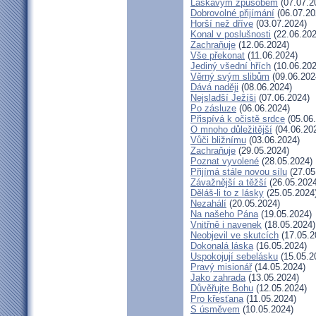
Laskavým způsobem
(07.07.2
Dobrovolné přijímání
(06.07.20
Horší než dříve
(03.07.2024)
Konal v poslušnosti
(22.06.202
Zachraňuje
(12.06.2024)
Vše překonat
(11.06.2024)
Jediný všední hřích
(10.06.202
Věrný svým slibům
(09.06.202
Dává naději
(08.06.2024)
Nejsladší Ježíši
(07.06.2024)
Po zásluze
(06.06.2024)
Přispívá k očistě srdce
(05.06
O mnoho důležitější
(04.06.20
Vůči bližnímu
(03.06.2024)
Zachraňuje
(29.05.2024)
Poznat vyvolené
(28.05.2024)
Přijímá stále novou sílu
(27.05
Závažnější a těžší
(26.05.2024
Děláš-li to z lásky
(25.05.2024
Nezahálí
(20.05.2024)
Na našeho Pána
(19.05.2024)
Vnitřně i navenek
(18.05.2024)
Neobjevil ve skutcích
(17.05.2
Dokonalá láska
(16.05.2024)
Uspokojují sebelásku
(15.05.2
Pravý misionář
(14.05.2024)
Jako zahrada
(13.05.2024)
Důvěřujte Bohu
(12.05.2024)
Pro křesťana
(11.05.2024)
S úsměvem
(10.05.2024)