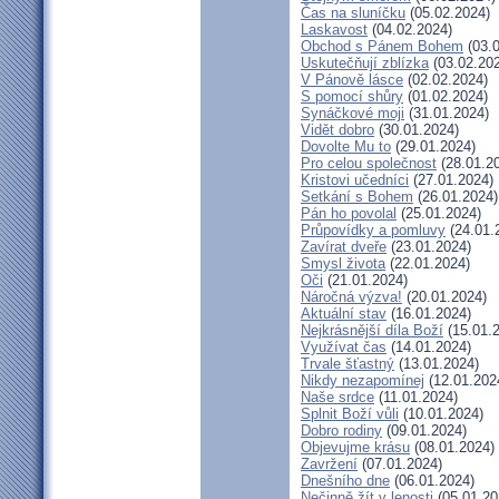
Čas na sluníčku
(05.02.2024)
Laskavost
(04.02.2024)
Obchod s Pánem Bohem
(03.0
Uskutečňují zblízka
(03.02.20
V Pánově lásce
(02.02.2024)
S pomocí shůry
(01.02.2024)
Synáčkové moji
(31.01.2024)
Vidět dobro
(30.01.2024)
Dovolte Mu to
(29.01.2024)
Pro celou společnost
(28.01.2
Kristovi učedníci
(27.01.2024)
Setkání s Bohem
(26.01.2024)
Pán ho povolal
(25.01.2024)
Průpovídky a pomluvy
(24.01.
Zavírat dveře
(23.01.2024)
Smysl života
(22.01.2024)
Oči
(21.01.2024)
Náročná výzva!
(20.01.2024)
Aktuální stav
(16.01.2024)
Nejkrásnější díla Boží
(15.01.
Využívat čas
(14.01.2024)
Trvale šťastný
(13.01.2024)
Nikdy nezapomínej
(12.01.202
Naše srdce
(11.01.2024)
Splnit Boží vůli
(10.01.2024)
Dobro rodiny
(09.01.2024)
Objevujme krásu
(08.01.2024)
Zavržení
(07.01.2024)
Dnešního dne
(06.01.2024)
Nečinně žít v lenosti
(05.01.20