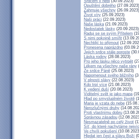
Srdcem v nebi
(30.09.2023)
Opuštění dobrého
(27.09.2023
Zahrnuje všechny
(26.09.2023
Život víry
(25.09.2023)
Naši práci
(22.09.2023)
Naše láska
(21.09.2023)
Nedostatek lásky
(20.09.2023)
Raduj se se svým Přítelem
(19
S nimi pokojně smířit
(13.09.2
Nechtějí to přijmout
(12.09.202
Pronesena naprázdno
(03.09.2
Jejich srdce stále poroste
(30.
Láska rodiny
(28.08.2023)
Pro jeho lásku něco vytrpět
(27
Lékem na všechny naše rány
(
Ze srdce Páně
(25.08.2023)
Napomenout svého bližního
(2
V plnosti slávy
(22.08.2023)
Kdo trpí více
(21.08.2023)
K vedení duší
(20.08.2023)
Viditelný svět je jako mapa
(19
Hlad po smysluplném životě
(1
Maria je vzata do nebe
(15.08.
Nerozlučnými druhy
(14.08.20
Proti vlastnímu dobru
(13.08.2
Správnou zásadou
(12.08.2023
Nesmazatelně po celý život
(1
Síť, do které nachytáme nejví
Ve chvíli pokušení
(10.08.2023
Hledat jen čest a slávu Boží
(0