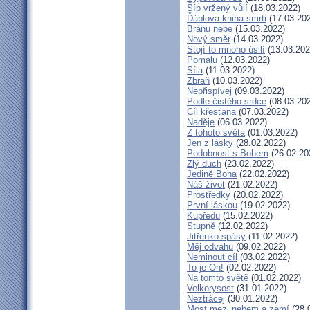
Šíp vržený vůlí
(18.03.2022)
Ďáblova kniha smrti
(17.03.20
Bránu nebe
(15.03.2022)
Nový směr
(14.03.2022)
Stojí to mnoho úsilí
(13.03.202
Pomalu
(12.03.2022)
Síla
(11.03.2022)
Zbraň
(10.03.2022)
Nepřispívej
(09.03.2022)
Podle čistého srdce
(08.03.20
Cíl křesťana
(07.03.2022)
Naděje
(06.03.2022)
Z tohoto světa
(01.03.2022)
Jen z lásky
(28.02.2022)
Podobnost s Bohem
(26.02.20
Zlý duch
(23.02.2022)
Jedině Boha
(22.02.2022)
Náš život
(21.02.2022)
Prostředky
(20.02.2022)
První láskou
(19.02.2022)
Kupředu
(15.02.2022)
Stupně
(12.02.2022)
Jitřenko spásy
(11.02.2022)
Měj odvahu
(09.02.2022)
Neminout cíl
(03.02.2022)
To je On!
(02.02.2022)
Na tomto světě
(01.02.2022)
Velkorysost
(31.01.2022)
Neztrácej
(30.01.2022)
Most mezi nebem a zemí
(28.