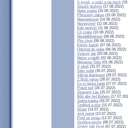
V mysli, v srdci a na rtech
(19
Sloužit druhým
(17.08.2022)
Naše snaha
(16.08.2022)
Přirozený zákon
(15.08.2022)
Neproplouvej
(14.08.2022)
Nezpychni!
(12.08.2022)
Kdo neslyší
(11.08.2022)
Cíl znáte
(10.08.2022)
Neoddělitelnost
(09.08.2022)
Plni chyb
(08.08.2022)
Kdyby každý
(07.08.2022)
Odchod do nebe
(06.08.2022)
Vzácný dar
(03.08.2022)
Nelze vyjádřit
(02.08.2022)
Milujeme Toho
(01.08.2022)
V okolí
(31.07.2022)
Sám sobě
(30.07.2022)
Věčná blaženost
(29.07.2022)
Z Boží rukou
(28.07.2022)
Co si láska žádá
(27.07.2022)
Právě teď
(26.07.2022)
Ztracený čas
(25.07.2022)
Bůh aby byl Bohem
(17.07.202
Jedna kapka
(16.07.2022)
Trpělivě a tiše
(15.07.2022)
Účast
(14.07.2022)
Je-li nutné
(13.07.2022)
Pojď se mnou
(12.07.2022)
Vichřice pýchy
(08.07.2022)
Změní náš život
(07.07.2022)