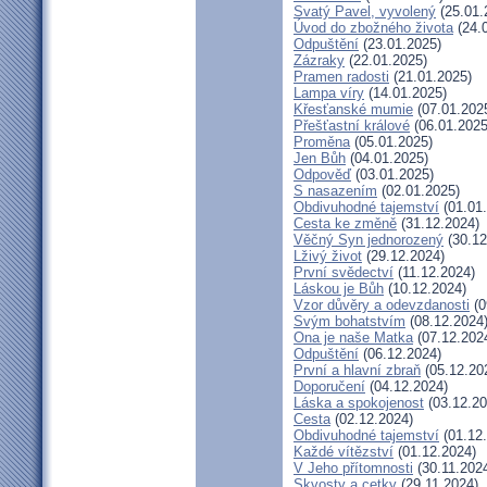
Svatý Pavel, vyvolený
(25.01.
Úvod do zbožného života
(24.
Odpuštění
(23.01.2025)
Zázraky
(22.01.2025)
Pramen radosti
(21.01.2025)
Lampa víry
(14.01.2025)
Křesťanské mumie
(07.01.202
Přešťastní králové
(06.01.2025
Proměna
(05.01.2025)
Jen Bůh
(04.01.2025)
Odpověď
(03.01.2025)
S nasazením
(02.01.2025)
Obdivuhodné tajemství
(01.01
Cesta ke změně
(31.12.2024)
Věčný Syn jednorozený
(30.12
Lživý život
(29.12.2024)
První svědectví
(11.12.2024)
Láskou je Bůh
(10.12.2024)
Vzor důvěry a odevzdanosti
(0
Svým bohatstvím
(08.12.2024
Ona je naše Matka
(07.12.202
Odpuštění
(06.12.2024)
První a hlavní zbraň
(05.12.20
Doporučení
(04.12.2024)
Láska a spokojenost
(03.12.20
Cesta
(02.12.2024)
Obdivuhodné tajemství
(01.12
Každé vítězství
(01.12.2024)
V Jeho přítomnosti
(30.11.202
Skvosty a cetky
(29.11.2024)