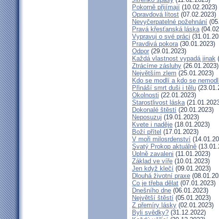
Pokorně přijímají
(10.02.2023)
Opravdová lítost
(07.02.2023)
Nevyčerpatelné požehnání
(05
Pravá křesťanská láska
(04.02
Vypravuj o své práci
(31.01.20
Pravdivá pokora
(30.01.2023)
Odpor
(29.01.2023)
Každá vlastnost vypadá jinak
(
Ztrácíme zásluhy
(26.01.2023)
Největším zlem
(25.01.2023)
Kdo se modlí a kdo se nemodl
Přináší smrt duši i tělu
(23.01.
Okolnosti
(22.01.2023)
Starostlivost láska
(21.01.2023
Dokonalé štěstí
(20.01.2023)
Neposuzuj
(19.01.2023)
Kvete i naděje
(18.01.2023)
Boží přítel
(17.01.2023)
V moři milosrdenství
(14.01.20
Svatý Prokop aktuálně
(13.01.
Úplně zavaleni
(11.01.2023)
Základ ve víře
(10.01.2023)
Jen když klečí
(09.01.2023)
Dlouhá životní praxe
(08.01.20
Co je třeba dělat
(07.01.2023)
Dnešního dne
(06.01.2023)
Největší štěstí
(05.01.2023)
Z přemíry lásky
(02.01.2023)
Byli svědky?
(31.12.2022)