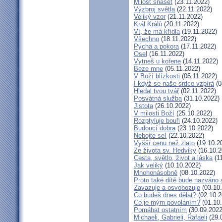
Milost snášet
(23.11.2022)
Výzbroj světla
(22.11.2022)
Veliký vzor
(21.11.2022)
Král Králů
(20.11.2022)
Ví, že má křídla
(19.11.2022)
Všechno
(18.11.2022)
Pýcha a pokora
(17.11.2022)
Osel
(16.11.2022)
Vytneš u kořene
(14.11.2022)
Beze mne
(05.11.2022)
V Boží blízkosti
(05.11.2022)
I když se naše srdce vzpírá
(0
Hledal tvou tvář
(02.11.2022)
Posvátná služba
(31.10.2022)
Jistota
(26.10.2022)
V milosti Boží
(25.10.2022)
Rozptyluje bouři
(24.10.2022)
Budoucí dobra
(23.10.2022)
Nebojte se!
(22.10.2022)
Vyšší cenu než zlato
(19.10.2
Ze života sv. Hedviky
(16.10.2
Cesta, světlo, život a láska
(11
Jak veliký
(10.10.2022)
Mnohonásobně
(08.10.2022)
Proto také dítě bude nazváno 
Zavazuje a osvobozuje
(03.10
Co budeš dnes dělat?
(02.10.2
Co je mým povoláním?
(01.10
Pomáhat ostatním
(30.09.2022
Michaeli, Gabrieli, Rafaeli
(29.