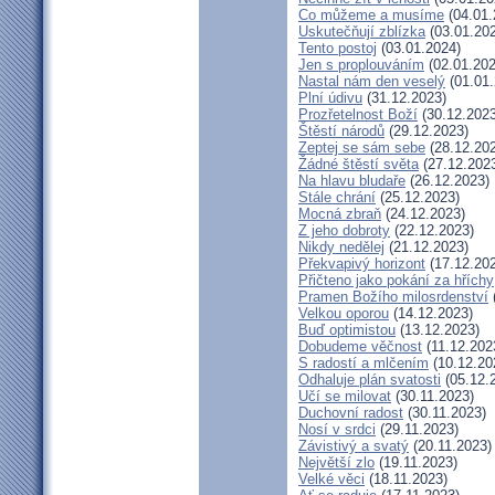
Co můžeme a musíme
(04.01.
Uskutečňují zblízka
(03.01.20
Tento postoj
(03.01.2024)
Jen s proplouváním
(02.01.202
Nastal nám den veselý
(01.01.
Plní údivu
(31.12.2023)
Prozřetelnost Boží
(30.12.2023
Štěstí národů
(29.12.2023)
Zeptej se sám sebe
(28.12.20
Žádné štěstí světa
(27.12.202
Na hlavu bludaře
(26.12.2023)
Stále chrání
(25.12.2023)
Mocná zbraň
(24.12.2023)
Z jeho dobroty
(22.12.2023)
Nikdy nedělej
(21.12.2023)
Překvapivý horizont
(17.12.20
Přičteno jako pokání za hříchy
Pramen Božího milosrdenství
Velkou oporou
(14.12.2023)
Buď optimistou
(13.12.2023)
Dobudeme věčnost
(11.12.202
S radostí a mlčením
(10.12.20
Odhaluje plán svatosti
(05.12.
Učí se milovat
(30.11.2023)
Duchovní radost
(30.11.2023)
Nosí v srdci
(29.11.2023)
Závistivý a svatý
(20.11.2023)
Největší zlo
(19.11.2023)
Velké věci
(18.11.2023)