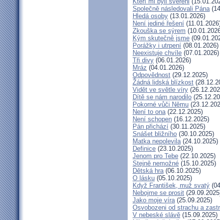
Kteří mi byli svěřeni
(15.01.20
Společně následovali Pána
(14
Hledá osoby
(13.01.2026)
Není jediné řešení
(11.01.2026
Zkouška se sýrem
(10.01.2026
Kým skutečně jsme
(09.01.20
Porážky i utrpení
(08.01.2026)
Neexistuje chvíle
(07.01.2026)
Tři divy
(06.01.2026)
Mráz
(04.01.2026)
Odpovědnost
(29.12.2025)
Žádná lidská blízkost
(28.12.2
Vidět ve světle víry
(26.12.202
Dítě se nám narodilo
(25.12.20
Pokorné vůči Němu
(23.12.202
Není to ona
(22.12.2025)
Není schopen
(16.12.2025)
Pán přichází
(30.11.2025)
Snášet bližního
(30.10.2025)
Matka nepolevila
(24.10.2025)
Definice
(23.10.2025)
Jenom pro Tebe
(22.10.2025)
Stejně nemožné
(15.10.2025)
Dětská hra
(06.10.2025)
O lásku
(05.10.2025)
Když František, muž svatý
(04
Nebojme se prosit
(29.09.2025
Jako moje víra
(25.09.2025)
Osvobozeni od strachu a zast
V nebeské slávě
(15.09.2025)