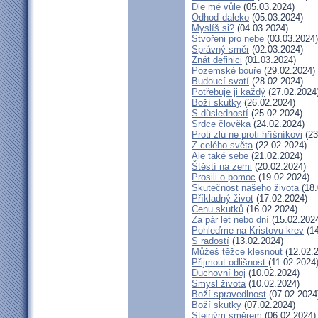
Dle mé vůle
(05.03.2024)
Odhoď daleko
(05.03.2024)
Myslíš si?
(04.03.2024)
Stvořeni pro nebe
(03.03.2024)
Správný směr
(02.03.2024)
Znát definici
(01.03.2024)
Pozemské bouře
(29.02.2024)
Budoucí svatí
(28.02.2024)
Potřebuje ji každý
(27.02.2024
Boží skutky
(26.02.2024)
S důsledností
(25.02.2024)
Srdce člověka
(24.02.2024)
Proti zlu ne proti hříšníkovi
(23
Z celého světa
(22.02.2024)
Ale také sebe
(21.02.2024)
Štěstí na zemi
(20.02.2024)
Prosili o pomoc
(19.02.2024)
Skutečnost našeho života
(18.
Příkladný život
(17.02.2024)
Cenu skutků
(16.02.2024)
Za pár let nebo dní
(15.02.202
Pohleďme na Kristovu krev
(14
S radostí
(13.02.2024)
Můžeš těžce klesnout
(12.02.
Přijmout odlišnost
(11.02.2024
Duchovní boj
(10.02.2024)
Smysl života
(10.02.2024)
Boží spravedlnost
(07.02.2024
Boží skutky
(07.02.2024)
Stejným směrem
(06.02.2024)