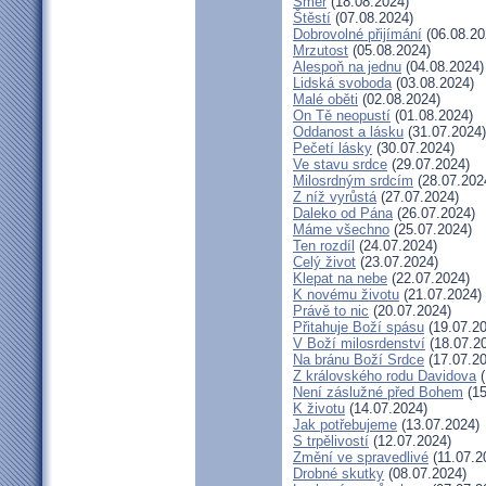
Směr
(18.08.2024)
Štěstí
(07.08.2024)
Dobrovolné přijímání
(06.08.20
Mrzutost
(05.08.2024)
Alespoň na jednu
(04.08.2024)
Lidská svoboda
(03.08.2024)
Malé oběti
(02.08.2024)
On Tě neopustí
(01.08.2024)
Oddanost a lásku
(31.07.2024)
Pečetí lásky
(30.07.2024)
Ve stavu srdce
(29.07.2024)
Milosrdným srdcím
(28.07.202
Z níž vyrůstá
(27.07.2024)
Daleko od Pána
(26.07.2024)
Máme všechno
(25.07.2024)
Ten rozdíl
(24.07.2024)
Celý život
(23.07.2024)
Klepat na nebe
(22.07.2024)
K novému životu
(21.07.2024)
Právě to nic
(20.07.2024)
Přitahuje Boží spásu
(19.07.20
V Boží milosrdenství
(18.07.2
Na bránu Boží Srdce
(17.07.20
Z královského rodu Davidova
(
Není záslužné před Bohem
(15
K životu
(14.07.2024)
Jak potřebujeme
(13.07.2024)
S trpělivostí
(12.07.2024)
Změní ve spravedlivé
(11.07.2
Drobné skutky
(08.07.2024)