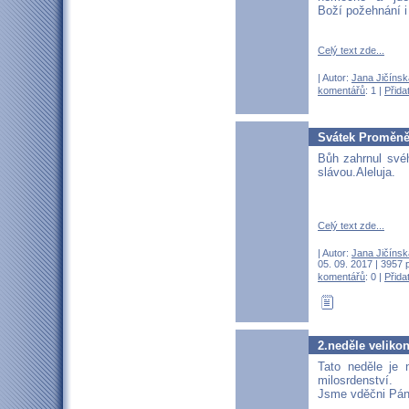
Boží požehnání i
Celý text zde...
| Autor:
Jana Jičínsk
komentářů
: 1 |
Přida
Svátek Proměně
Bůh zahrnul své
slávou.Aleluja.
Celý text zde...
| Autor:
Jana Jičínsk
05. 09. 2017 | 3957 
komentářů
: 0 |
Přida
2.neděle veliko
Tato neděle je 
milosrdenství.
Jsme vděčni Pá