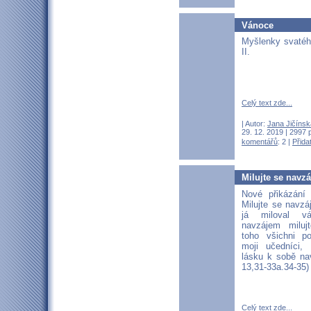
Vánoce
Myšlenky svatéh
II.
Celý text zde...
| Autor:
Jana Jičínsk
29. 12. 2019 | 2997 
komentářů
: 2 |
Přida
Milujte se navz
Nové přikázán
Milujte se navzá
já miloval v
navzájem miluj
toho všichni po
moji učedníci, 
lásku k sobě na
13,31-33a.34-35)
Celý text zde...