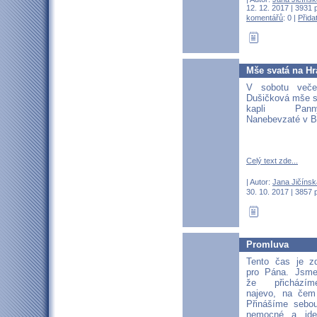
12. 12. 2017 | 3931 
komentářů
: 0 |
Přida
Mše svatá na Hr
V sobotu veče
Dušičková mše s
kapli Pan
Nanebevzaté v B
Celý text zde...
| Autor:
Jana Jičínsk
30. 10. 2017 | 3857 
Promluva
Tento čas je 
pro Pána. Jsme
že přichází
najevo, na čem
Přinášíme sebou
nemocné a jde