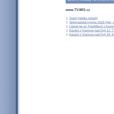
www.TV-MIS.cz
::
Svatý Patriku (píseň)
::
Velehradská hymna 2026 (Hej, v
::
Litanie ke sv. Františkovi z Assisi
::
Kázání z Vranova nad Dyjí 12. 7
::
Kázání z Vranova nad Dyjí 28. 6