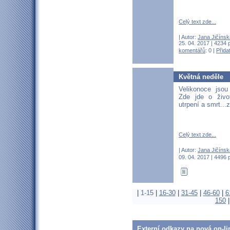
Celý text zde...
| Autor:
Jana Jičínsk
25. 04. 2017 | 4234 
komentářů
: 0 |
Přida
Květná neděle
Velikonoce jsou
Zde jde o živo
utrpení a smrt...
Celý text zde...
| Autor:
Jana Jičínsk
09. 04. 2017 | 4496 
|
1-15
|
16-30
|
31-45
|
46-60
|
6
150
Externí odkazy na nová on-li