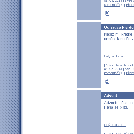
03. 03. 2018 | 3764 
komentářů
: 0 |
Přida
Od srdce k srdc
Nabízím krátké
dnešní 5.neděli 
Celý text zde...
| Autor:
Jana Jičínsk
04. 02. 2018 | 3751 
komentářů
: 0 |
Přida
Advent
Adventní čas je 
Pána se blíží.
Celý text zde...
| Autor:
Jana Jičínsk