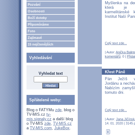
Myšlenka na den
Pozvání
která je za
Osobnosti
karmelitánské 
Institut Naší Pan
Boží doteky
Připomínáme
Foto
Zajímavé
Celý text zde...
15 nejčtenějších
| Autor:
Anička Balin
komentářů
: 0 |
Přida
Vyhledávání
Křest Páně
Vyhledat text
Pán Ježíš v
Jordánu a necháv
Nabízím zamyšl
tomuto dni.
Spřátelené weby:
Blog o FATYMu
zde
, blog o
Celý text zde...
TV-MIS.cz
tv-
mis.signaly.cz
a další blog
| Autor:
Jana Jičínsk
o TV-MIS
zde
,
TV-MIS.cz
14. 01. 2020 | 3145 
a
TV-MIS.com
,
JukeBox
.