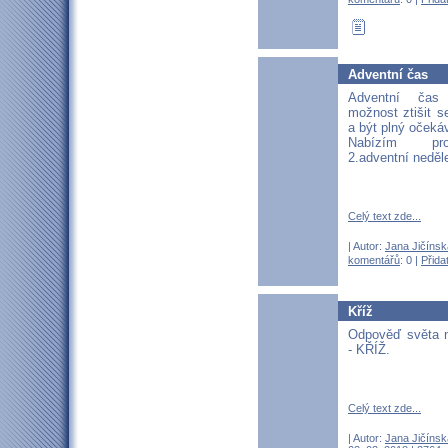
Adventní čas
Adventní ča
možnost ztišit 
a být plný očeká
Nabízím pr
2.adventní neděle
Celý text zde...
| Autor:
Jana Jičínsk
komentářů
: 0 |
Přida
Kříž
Odpověď světa n
- KŘÍŽ.
Celý text zde...
| Autor:
Jana Jičínsk