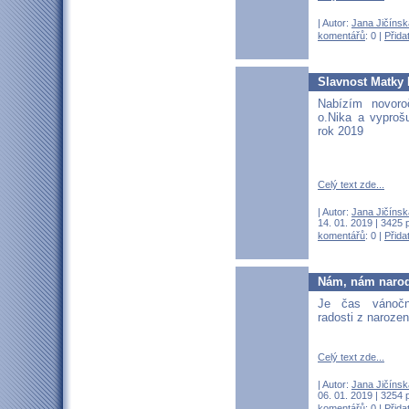
| Autor:
Jana Jičínsk
komentářů
: 0 |
Přida
Slavnost Matky
Nabízím novoro
o.Nika a vyproš
rok 2019
Celý text zde...
| Autor:
Jana Jičínsk
14. 01. 2019 | 3425 
komentářů
: 0 |
Přida
Nám, nám narod
Je čas vánočn
radosti z narozen
Celý text zde...
| Autor:
Jana Jičínsk
06. 01. 2019 | 3254 
komentářů
: 0 |
Přida