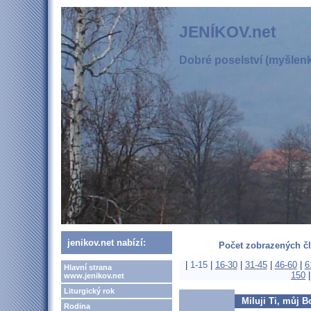
JENÍKOV.net
Dobré poselství (myšlenka
jenikov.net nabízí:
Počet zobrazených čl
|
1-15
|
16-30
|
31-45
|
46-60
|
6
Hlavní strana
150
www.jenikov.net
Liturgický rok
Miluji Ti, můj B
Rodina