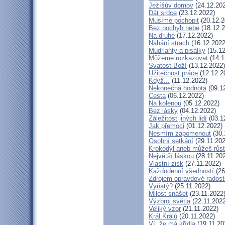
Ježíšův domov
(24.12.20
Dát srdce
(23.12.2022)
Musíme pochopit
(20.12.2
Bez pochyb nebe
(18.12.2
Na druhé
(17.12.2022)
Nahání strach
(16.12.2022
Mudrlanty a pisálky
(15.12
Můžeme rozkazovat
(14.1
Svatost Boží
(13.12.2022)
Užitečnost práce
(12.12.2
Když...
(11.12.2022)
Nekonečná hodnota
(09.1
Cesta
(06.12.2022)
Na kolenou
(05.12.2022)
Bez lásky
(04.12.2022)
Záležitost jiných lidí
(03.1
Jak přemoci
(01.12.2022)
Nesmím zapomenout
(30.
Osobní setkání
(29.11.202
Krokodýl aneb můžeš růst:
Největší láskou
(28.11.20
Vlastní zisk
(27.11.2022)
Každodenní všedností
(26
Zdrojem opravdové radosti
Vyňatý?
(25.11.2022)
Milost snášet
(23.11.2022
Výzbroj světla
(22.11.2022
Veliký vzor
(21.11.2022)
Král Králů
(20.11.2022)
Ví, že má křídla
(19.11.20