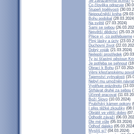
Se zavázanýma očima?
(
Co člověka odrazuje
(30.0
Stupeň trpělivosti
(30.03.2
Nejpoučnější kniha
(29.03
Bohu podobal
(28.03.2024
Na světě
(27.03.2024)
Sami se sebou
(26.03.202
Největší dědictví
(25.03.2
Přece ví, co potřebujeme
Plný lásky a úcty
(23.03.2
Duchovní život
(22.03.202
Dobrý voják
(21.03.2024)
Nejlepší prostředek
(20.03
Ty jsi šťastný pěstoun Kr
Je potřeba se sehnout
(18
Obrací k Bohu
(17.03.202
Věrni křesťanskému povol
Tajemství vytrvalosti
(15.
Nebyl mu umožněn návrat
Vyplňuje prázdnotu
(13.03
Strhávat druhé za sebou
(
Účinně pracovat
(11.03.20
Boží Slovo
(10.03.2024)
Prubířský kámen pokory
(
I přes těžké zkoušky
(08.
Obrátit ve větší dobro
(07.
Odhodit závaží
(06.03.202
Dle mé vůle
(05.03.2024)
Odhoď daleko
(05.03.2024
Myslíš si?
(04.03.2024)