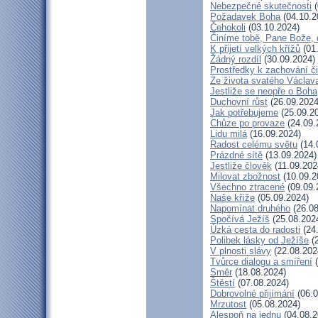
Nebezpečné skutečnosti
(
Požadavek Boha
(04.10.2
Čehokoli
(03.10.2024)
Činíme tobě, Pane Bože, 
K přijetí velkých křížů
(01
Žádný rozdíl
(30.09.2024)
Prostředky k zachování či
Ze života svatého Václav
Jestliže se neopře o Boha
Duchovní růst
(26.09.2024
Jak potřebujeme
(25.09.2
Chůze po provaze
(24.09.
Lidu milá
(16.09.2024)
Radost celému světu
(14.
Prázdné sítě
(13.09.2024)
Jestliže člověk
(11.09.202
Milovat zbožnost
(10.09.2
Všechno ztracené
(09.09.
Naše kříže
(05.09.2024)
Napomínat druhého
(26.08
Spočívá Ježíš
(25.08.202
Úzká cesta do radosti
(24
Polibek lásky od Ježíše
(2
V plnosti slávy
(22.08.202
Tvůrce dialogu a smíření
(
Směr
(18.08.2024)
Štěstí
(07.08.2024)
Dobrovolné přijímání
(06.0
Mrzutost
(05.08.2024)
Alespoň na jednu
(04.08.2