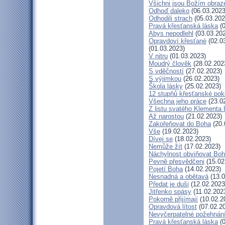
Všichni jsou Božím obra
Odhoď daleko
(06.03.2023
Odhodili strach
(05.03.202
Pravá křesťanská láska
(0
Abys nepodlehl
(03.03.20
Opravdoví křesťané
(02.0
(01.03.2023)
V nitru
(01.03.2023)
Moudrý člověk
(28.02.202
S vděčností
(27.02.2023)
S výjimkou
(26.02.2023)
Škola lásky
(25.02.2023)
12 stupňů křesťanské pok
Všechna jeho práce
(23.0
Z listu svatého Klementa I
Až narostou
(21.02.2023)
Zakořeňovat do Boha
(20.
Vše
(19.02.2023)
Dívej se
(18.02.2023)
Nemůže žít
(17.02.2023)
Náchylnost obviňovat Bo
Pevně přesvědčeni
(15.02
Pojetí Boha
(14.02.2023)
Nesnadná a obětavá
(13.0
Předat je duši
(12.02.2023
Jitřenko spásy
(11.02.202
Pokorně přijímají
(10.02.2
Opravdová lítost
(07.02.2
Nevyčerpatelné požehnán
Pravá křesťanská láska
(0