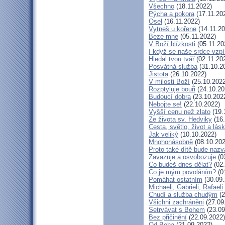
Všechno
(18.11.2022)
Pýcha a pokora
(17.11.20
Osel
(16.11.2022)
Vytneš u kořene
(14.11.20
Beze mne
(05.11.2022)
V Boží blízkosti
(05.11.20
I když se naše srdce vzpí
Hledal tvou tvář
(02.11.20
Posvátná služba
(31.10.2
Jistota
(26.10.2022)
V milosti Boží
(25.10.2022
Rozptyluje bouři
(24.10.20
Budoucí dobra
(23.10.202
Nebojte se!
(22.10.2022)
Vyšší cenu než zlato
(19.
Ze života sv. Hedviky
(16.
Cesta, světlo, život a lás
Jak veliký
(10.10.2022)
Mnohonásobně
(08.10.202
Proto také dítě bude naz
Zavazuje a osvobozuje
(0
Co budeš dnes dělat?
(02.
Co je mým povoláním?
(0
Pomáhat ostatním
(30.09.
Michaeli, Gabrieli, Rafaeli
Chudí a služba chudým
(2
Všichni zachráněni
(27.09
Setrvávat s Bohem
(23.09
Bez přičinění
(22.09.2022)
Od Boha
(21.09.2022)