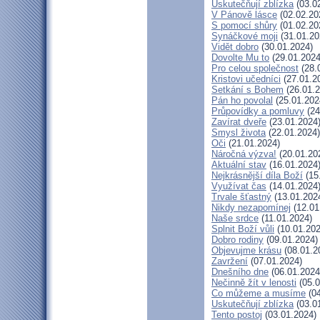
Uskutečňují zblízka
(03.0
V Pánově lásce
(02.02.20
S pomocí shůry
(01.02.20
Synáčkové moji
(31.01.20
Vidět dobro
(30.01.2024)
Dovolte Mu to
(29.01.2024
Pro celou společnost
(28.
Kristovi učedníci
(27.01.2
Setkání s Bohem
(26.01.2
Pán ho povolal
(25.01.202
Průpovídky a pomluvy
(24
Zavírat dveře
(23.01.2024
Smysl života
(22.01.2024)
Oči
(21.01.2024)
Náročná výzva!
(20.01.20
Aktuální stav
(16.01.2024
Nejkrásnější díla Boží
(15
Využívat čas
(14.01.2024
Trvale šťastný
(13.01.202
Nikdy nezapomínej
(12.01
Naše srdce
(11.01.2024)
Splnit Boží vůli
(10.01.202
Dobro rodiny
(09.01.2024)
Objevujme krásu
(08.01.2
Zavržení
(07.01.2024)
Dnešního dne
(06.01.2024
Nečinně žít v lenosti
(05.0
Co můžeme a musíme
(04
Uskutečňují zblízka
(03.0
Tento postoj
(03.01.2024)