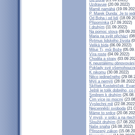
Uzdravuje
(20.09.2022)
Marně namáhá
(19.09.202
P. Marek Dunda: Je to jed
Od Boha i od lidí
(18.09.2
Připomínka
(17.09.2022)
I druhým
(11.09.2022)
Na pomoc slova
(09.09.20
Maria na svět přichází
(08
Rytmus lidského života
(0
Veliká bída
(06.09.2022)
Miluji Ti, můj Bože
(05.09
Víra roste
(04.09.2022)
Chodila a stopy
(03.09.20
K neustálému obnovování
Poklady své všemohoucno
K nikomu
(30.08.2022)
Něco jedinečného
(29.08.
Mýlí a nemýlí
(28.08.2022
Skřítek Kostelníček: Evang
Ještě je tolik dobrého, co
Směrem k druhým
(26.08.
Čím více jsi mocný
(23.08
Vyslechni mě
(22.08.2022
Nejcennější svoboda
(21.
Máme to srdce
(20.08.202
V mysli, v srdci a na rtec
Sloužit druhým
(17.08.202
Naše snaha
(16.08.2022)
Přirozený zákon
(15.08.20