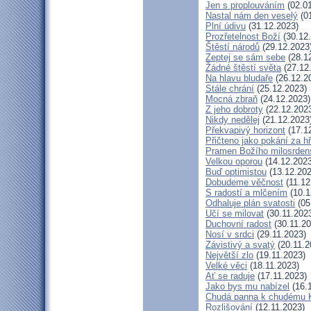
Jen s proplouváním
(02.01
Nastal nám den veselý
(01
Plní údivu
(31.12.2023)
Prozřetelnost Boží
(30.12
Štěstí národů
(29.12.2023
Zeptej se sám sebe
(28.1
Žádné štěstí světa
(27.12
Na hlavu bludaře
(26.12.2
Stále chrání
(25.12.2023)
Mocná zbraň
(24.12.2023)
Z jeho dobroty
(22.12.202
Nikdy nedělej
(21.12.2023
Překvapivý horizont
(17.1
Přičteno jako pokání za h
Pramen Božího milosrden
Velkou oporou
(14.12.2023
Buď optimistou
(13.12.202
Dobudeme věčnost
(11.12
S radostí a mlčením
(10.1
Odhaluje plán svatosti
(05
Učí se milovat
(30.11.202
Duchovní radost
(30.11.20
Nosí v srdci
(29.11.2023)
Závistivý a svatý
(20.11.2
Největší zlo
(19.11.2023)
Velké věci
(18.11.2023)
Ať se raduje
(17.11.2023)
Jako bys mu nabízel
(16.
Chudá panna k chudému K
Rozlišování
(12.11.2023)