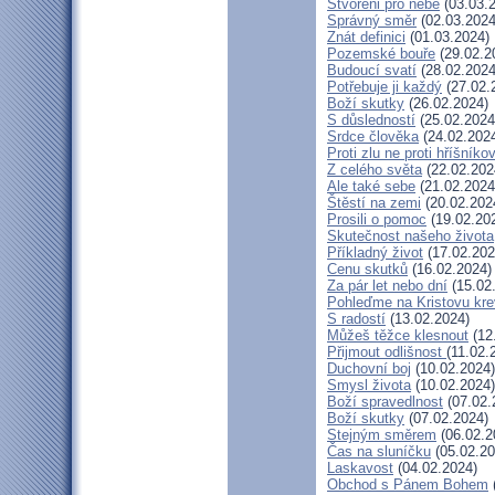
Stvořeni pro nebe
(03.03.
Správný směr
(02.03.2024
Znát definici
(01.03.2024)
Pozemské bouře
(29.02.2
Budoucí svatí
(28.02.2024
Potřebuje ji každý
(27.02.
Boží skutky
(26.02.2024)
S důsledností
(25.02.2024
Srdce člověka
(24.02.202
Proti zlu ne proti hříšníkov
Z celého světa
(22.02.202
Ale také sebe
(21.02.2024
Štěstí na zemi
(20.02.202
Prosili o pomoc
(19.02.20
Skutečnost našeho života
Příkladný život
(17.02.202
Cenu skutků
(16.02.2024)
Za pár let nebo dní
(15.02
Pohleďme na Kristovu kre
S radostí
(13.02.2024)
Můžeš těžce klesnout
(12
Přijmout odlišnost
(11.02.
Duchovní boj
(10.02.2024)
Smysl života
(10.02.2024)
Boží spravedlnost
(07.02.
Boží skutky
(07.02.2024)
Stejným směrem
(06.02.2
Čas na sluníčku
(05.02.20
Laskavost
(04.02.2024)
Obchod s Pánem Bohem