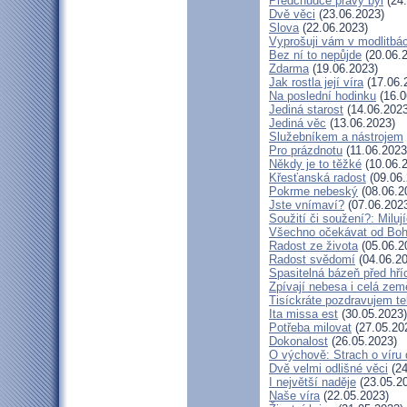
Předchůdce pravý byl
(24.
Dvě věci
(23.06.2023)
Slova
(22.06.2023)
Vyprošuji vám v modlitbá
Bez ní to nepůjde
(20.06.
Zdarma
(19.06.2023)
Jak rostla její víra
(17.06.
Na poslední hodinku
(16.0
Jediná starost
(14.06.2023
Jediná věc
(13.06.2023)
Služebníkem a nástrojem
Pro prázdnotu
(11.06.2023
Někdy je to těžké
(10.06.
Křesťanská radost
(09.06.
Pokrme nebeský
(08.06.2
Jste vnímaví?
(07.06.202
Soužití či soužení?: Milují
Všechno očekávat od Bo
Radost ze života
(05.06.2
Radost svědomí
(04.06.20
Spasitelná bázeň před hř
Zpívají nebesa i celá zem
Tisíckráte pozdravujem te
Ita missa est
(30.05.2023)
Potřeba milovat
(27.05.20
Dokonalost
(26.05.2023)
O výchově: Strach o víru d
Dvě velmi odlišné věci
(24
I největší naděje
(23.05.2
Naše víra
(22.05.2023)