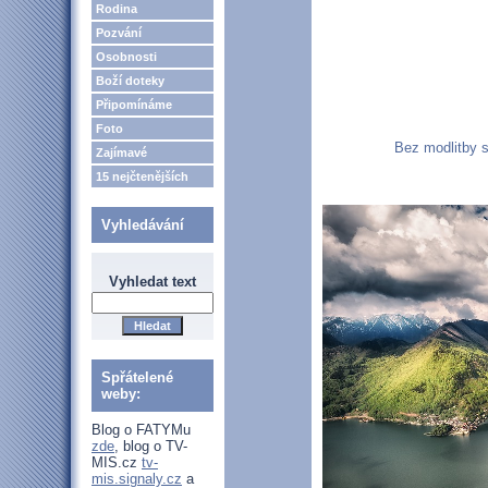
Rodina
Pozvání
Osobnosti
Boží doteky
Připomínáme
Foto
Bez modlitby s
Zajímavé
15 nejčtenějších
Vyhledávání
Vyhledat text
Spřátelené
weby:
Blog o FATYMu
zde
, blog o TV-
MIS.cz
tv-
mis.signaly.cz
a