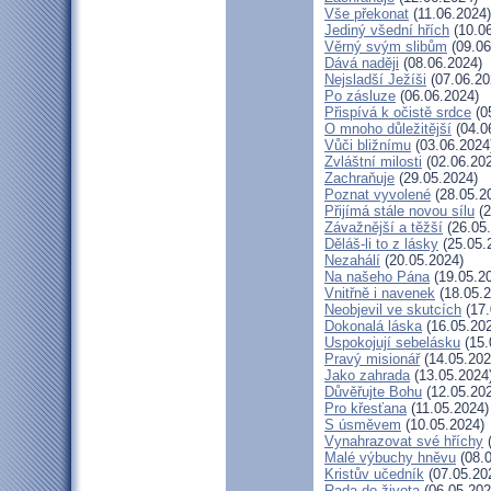
Vše překonat
(11.06.2024)
Jediný všední hřích
(10.06
Věrný svým slibům
(09.06
Dává naději
(08.06.2024)
Nejsladší Ježíši
(07.06.20
Po zásluze
(06.06.2024)
Přispívá k očistě srdce
(0
O mnoho důležitější
(04.0
Vůči bližnímu
(03.06.2024
Zvláštní milosti
(02.06.20
Zachraňuje
(29.05.2024)
Poznat vyvolené
(28.05.2
Přijímá stále novou sílu
(2
Závažnější a těžší
(26.05
Děláš-li to z lásky
(25.05.
Nezahálí
(20.05.2024)
Na našeho Pána
(19.05.2
Vnitřně i navenek
(18.05.2
Neobjevil ve skutcích
(17.
Dokonalá láska
(16.05.20
Uspokojují sebelásku
(15.
Pravý misionář
(14.05.202
Jako zahrada
(13.05.2024
Důvěřujte Bohu
(12.05.20
Pro křesťana
(11.05.2024)
S úsměvem
(10.05.2024)
Vynahrazovat své hříchy
(
Malé výbuchy hněvu
(08.0
Kristův učedník
(07.05.20
Rada do života
(06.05.202