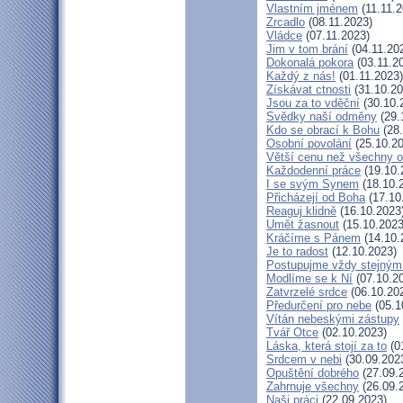
Vlastním jménem
(11.11.2
Zrcadlo
(08.11.2023)
Vládce
(07.11.2023)
Jim v tom brání
(04.11.20
Dokonalá pokora
(03.11.2
Každý z nás!
(01.11.2023)
Získávat ctnosti
(31.10.20
Jsou za to vděční
(30.10.
Svědky naší odměny
(29.
Kdo se obrací k Bohu
(28.
Osobní povolání
(25.10.20
Větší cenu než všechny o
Každodenní práce
(19.10.
I se svým Synem
(18.10.
Přicházejí od Boha
(17.10
Reaguj klidně
(16.10.2023
Umět žasnout
(15.10.2023
Kráčíme s Pánem
(14.10.
Je to radost
(12.10.2023)
Postupujme vždy stejný
Modlíme se k Ní
(07.10.2
Zatvrzelé srdce
(06.10.20
Předurčení pro nebe
(05.1
Vítán nebeskými zástupy
Tvář Otce
(02.10.2023)
Láska, která stojí za to
(0
Srdcem v nebi
(30.09.202
Opuštění dobrého
(27.09.
Zahrnuje všechny
(26.09.
Naši práci
(22.09.2023)