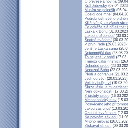
Ó převeselá novina
(09.04
Král židovský
(07.04.2023
Musím se polepšit
(05.04.
Odejdi ode mne!
(04.04.20
Podrobnosti svého bídnéh
Kříži věrný ze všech stro
Co dokáže zlá příležitost
(
Láska k Bohu
(31.03.2023
Jakou služebnou?
(30.03.
Špatné svědomí
(30.03.20
V první řadě
(29.03.2023)
Jenž je Láska sama
(28.0
Nejcennější čas
(28.03.20
To nejlepší v sobě
(27.03.
I mnozí další hříšníci
(26.
Dobudeš srdce
(23.03.202
Nepozná Boha
(22.03.202
Plodí a ochraňuje
(21.03.2
Jedinou věcí
(20.03.2023)
Velké zlodějství
(19.03.20
Skrze lásku a milosrdenst
Není dokonalosti
(17.03.2
Z čistoty srdce
(16.03.202
Melancholický stav
(15.03
Posvěceno jeho přítomnos
Jakou zásluhu?
(13.03.20
Ozdobit kvvětinami
(12.03
Na pevném základu
(11.0
Mnoho milovat
(10.03.202
Získávat ctnosti
(09.03.20