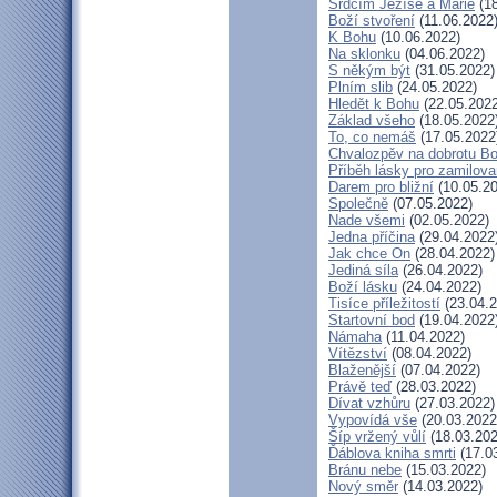
Srdcím Ježíše a Marie
(18
Boží stvoření
(11.06.2022
K Bohu
(10.06.2022)
Na sklonku
(04.06.2022)
S někým být
(31.05.2022)
Plním slib
(24.05.2022)
Hledět k Bohu
(22.05.2022
Základ všeho
(18.05.2022
To, co nemáš
(17.05.2022
Chvalozpěv na dobrotu B
Příběh lásky pro zamilov
Darem pro bližní
(10.05.20
Společně
(07.05.2022)
Nade všemi
(02.05.2022)
Jedna příčina
(29.04.2022
Jak chce On
(28.04.2022)
Jediná síla
(26.04.2022)
Boží lásku
(24.04.2022)
Tisíce příležitostí
(23.04.2
Startovní bod
(19.04.2022
Námaha
(11.04.2022)
Vítězství
(08.04.2022)
Blaženější
(07.04.2022)
Právě teď
(28.03.2022)
Dívat vzhůru
(27.03.2022)
Vypovídá vše
(20.03.2022
Šíp vržený vůlí
(18.03.202
Ďáblova kniha smrti
(17.0
Bránu nebe
(15.03.2022)
Nový směr
(14.03.2022)