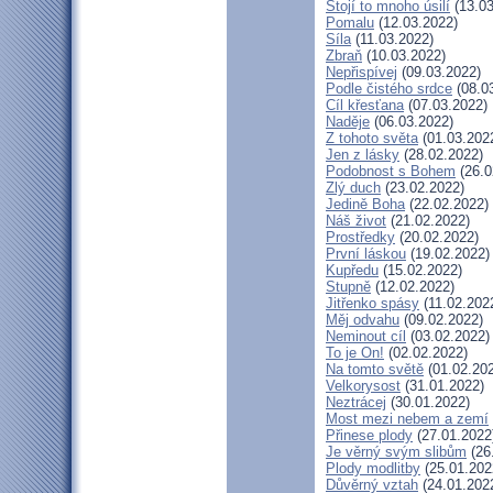
Stojí to mnoho úsilí
(13.03
Pomalu
(12.03.2022)
Síla
(11.03.2022)
Zbraň
(10.03.2022)
Nepřispívej
(09.03.2022)
Podle čistého srdce
(08.0
Cíl křesťana
(07.03.2022)
Naděje
(06.03.2022)
Z tohoto světa
(01.03.202
Jen z lásky
(28.02.2022)
Podobnost s Bohem
(26.0
Zlý duch
(23.02.2022)
Jedině Boha
(22.02.2022)
Náš život
(21.02.2022)
Prostředky
(20.02.2022)
První láskou
(19.02.2022)
Kupředu
(15.02.2022)
Stupně
(12.02.2022)
Jitřenko spásy
(11.02.202
Měj odvahu
(09.02.2022)
Neminout cíl
(03.02.2022)
To je On!
(02.02.2022)
Na tomto světě
(01.02.20
Velkorysost
(31.01.2022)
Neztrácej
(30.01.2022)
Most mezi nebem a zemí
Přinese plody
(27.01.2022
Je věrný svým slibům
(26
Plody modlitby
(25.01.202
Důvěrný vztah
(24.01.202