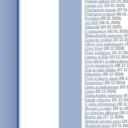
Pramen radosti
(21.01.202
Lampa víry
(14.01.2025)
Křesťanské mumie
(07.01
Přešťastní králové
(06.01.
Proměna
(05.01.2025)
Jen Bůh
(04.01.2025)
Odpověď
(03.01.2025)
S nasazením
(02.01.2025
Obdivuhodné tajemství
(0
Cesta ke změně
(31.12.20
Věčný Syn jednorozený
(3
Lživý život
(29.12.2024)
První svědectví
(11.12.20
Láskou je Bůh
(10.12.202
Vzor důvěry a odevzdanos
Svým bohatstvím
(08.12.
Ona je naše Matka
(07.12
Odpuštění
(06.12.2024)
První a hlavní zbraň
(05.1
Doporučení
(04.12.2024)
Láska a spokojenost
(03.1
Cesta
(02.12.2024)
Obdivuhodné tajemství
(0
Každé vítězství
(01.12.20
V Jeho přítomnosti
(30.11
Skvosty a cetky
(29.11.20
Za všechno děkovat
(28.1
Mnoho dát
(27.11.2024)
Správné užívání moci
(24.
Skutečně prosil
(23.11.20