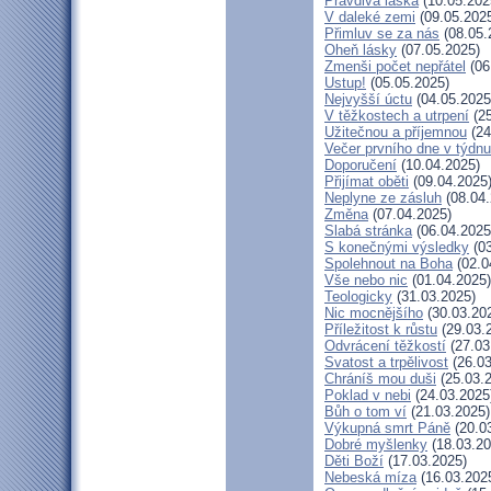
Pravdivá láska
(10.05.202
V daleké zemi
(09.05.202
Přimluv se za nás
(08.05.
Oheň lásky
(07.05.2025)
Zmenši počet nepřátel
(06
Ustup!
(05.05.2025)
Nejvyšší úctu
(04.05.2025
V těžkostech a utrpení
(25
Užitečnou a příjemnou
(24
Večer prvního dne v týdnu
Doporučení
(10.04.2025)
Přijímat oběti
(09.04.2025
Neplyne ze zásluh
(08.04.
Změna
(07.04.2025)
Slabá stránka
(06.04.2025
S konečnými výsledky
(03
Spolehnout na Boha
(02.0
Vše nebo nic
(01.04.2025)
Teologicky
(31.03.2025)
Nic mocnějšího
(30.03.20
Příležitost k růstu
(29.03.
Odvrácení těžkostí
(27.03
Svatost a trpělivost
(26.03
Chráníš mou duši
(25.03.
Poklad v nebi
(24.03.2025
Bůh o tom ví
(21.03.2025)
Výkupná smrt Páně
(20.0
Dobré myšlenky
(18.03.20
Děti Boží
(17.03.2025)
Nebeská míza
(16.03.202