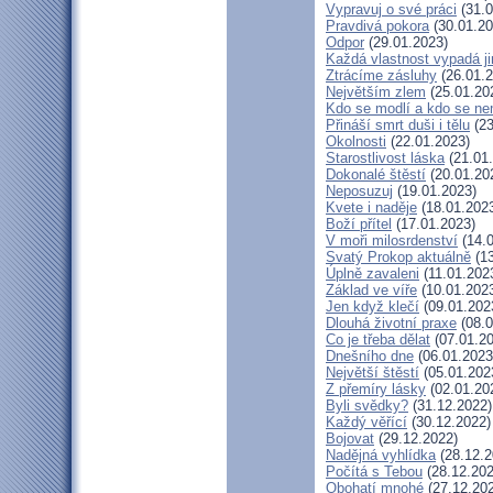
Vypravuj o své práci
(31.0
Pravdivá pokora
(30.01.20
Odpor
(29.01.2023)
Každá vlastnost vypadá j
Ztrácíme zásluhy
(26.01.2
Největším zlem
(25.01.20
Kdo se modlí a kdo se ne
Přináší smrt duši i tělu
(23
Okolnosti
(22.01.2023)
Starostlivost láska
(21.01
Dokonalé štěstí
(20.01.20
Neposuzuj
(19.01.2023)
Kvete i naděje
(18.01.202
Boží přítel
(17.01.2023)
V moři milosrdenství
(14.0
Svatý Prokop aktuálně
(13
Úplně zavaleni
(11.01.202
Základ ve víře
(10.01.202
Jen když klečí
(09.01.202
Dlouhá životní praxe
(08.0
Co je třeba dělat
(07.01.20
Dnešního dne
(06.01.2023
Největší štěstí
(05.01.202
Z přemíry lásky
(02.01.20
Byli svědky?
(31.12.2022)
Každý věřící
(30.12.2022)
Bojovat
(29.12.2022)
Nadějná vyhlídka
(28.12.2
Počítá s Tebou
(28.12.202
Obohatí mnohé
(27.12.20