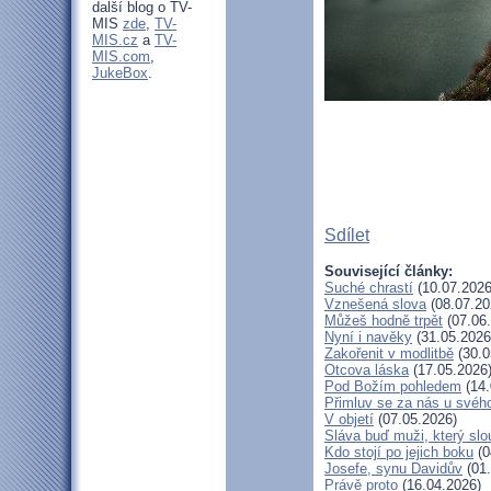
další blog o TV-
MIS
zde
,
TV-
MIS.cz
a
TV-
MIS.com
,
JukeBox
.
Sdílet
Související články:
Suché chrastí
(10.07.2026
Vznešená slova
(08.07.20
Můžeš hodně trpět
(07.06
Nyní i navěky
(31.05.2026
Zakořenit v modlitbě
(30.0
Otcova láska
(17.05.2026
Pod Božím pohledem
(14.
Přimluv se za nás u svéh
V objetí
(07.05.2026)
Sláva buď muži, který slo
Kdo stojí po jejich boku
(0
Josefe, synu Davidův
(01.
Právě proto
(16.04.2026)