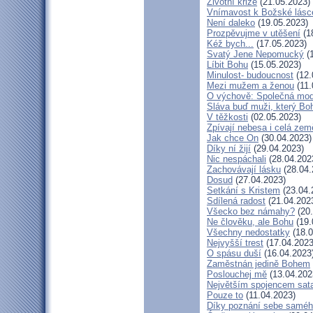
Životní krize
(21.05.2023)
Vnímavost k Božské lásce
Není daleko
(19.05.2023)
Prozpěvujme v utěšení
(1
Kéž bych...
(17.05.2023)
Svatý Jene Nepomucký
(1
Líbit Bohu
(15.05.2023)
Minulost- budoucnost
(12.
Mezi mužem a ženou
(11.
O výchově: Společná modli
Sláva buď muži, který Boh
V těžkosti
(02.05.2023)
Zpívají nebesa i celá zem
Jak chce On
(30.04.2023)
Díky ní žijí
(29.04.2023)
Nic nespáchali
(28.04.202
Zachovávají lásku
(28.04.
Dosud
(27.04.2023)
Setkání s Kristem
(23.04.
Sdílená radost
(21.04.202
Všecko bez námahy?
(20.
Ne člověku, ale Bohu
(19.
Všechny nedostatky
(18.0
Nejvyšší trest
(17.04.2023
O spásu duší
(16.04.2023
Zaměstnán jedině Bohem
Poslouchej mě
(13.04.202
Největším spojencem sat
Pouze to
(11.04.2023)
Díky poznání sebe samé