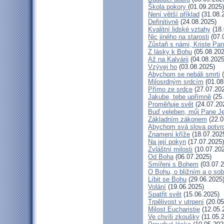
Škola pokory
(01.09.2025)
Není větší příklad
(31.08.
Definitivně
(24.08.2025)
Kvalitní lidské vztahy
(18.
Nic jiného na starosti
(07.
Zůstaň s námi, Kriste Pa
Z lásky k Bohu
(05.08.202
Až na Kalvárii
(04.08.2025
Vzývej ho
(03.08.2025)
Abychom se nebáli smrti
(
Milosrdným srdcím
(01.08
Přímo ze srdce
(27.07.20
Jakube, tebe upřímně
(25.
Proměňuje svět
(24.07.20
Buď veleben, můj Pane Je
Základním zákonem
(22.0
Abychom svá slova potvrdi
Znamení kříže
(18.07.202
Na její pokyn
(17.07.2025)
Zvláštní milosti
(10.07.20
Od Boha
(06.07.2025)
Smířeni s Bohem
(03.07.2
O Bohu, o bližním a o so
Líbit se Bohu
(29.06.2025
Volání
(19.06.2025)
Spatřit svět
(15.06.2025)
Trpělivost v utrpení
(20.05
Milost Eucharistie
(12.05.
Ve chvíli zkoušky
(11.05.