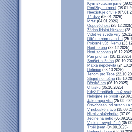
Kým skutečně jsme
(09.0
Porážky i utrpení
(08.01.2
Neexistuje chvíle
(07.01.2
Tři divy
(06.01.2026)
Mráz
(04.01.2026)
Odpovědnost
(29.12.2025
Žádná lidská blízkost
(28.
Vidět ve světle víry
(26.12
Dítě se nám narodilo
(25.1
Pokorné vůči Němu
(23.12
Není to ona
(22.12.2025)
Není schopen
(16.12.2025
Pán přichází
(30.11.2025)
Snášet bližního
(30.10.20
Matka nepolevila
(24.10.2
Definice
(23.10.2025)
Jenom pro Tebe
(22.10.20
Stejně nemožné
(15.10.20
Dětská hra
(06.10.2025)
O lásku
(05.10.2025)
Když František, muž svat
Nebojme se prosit
(29.09.
Jako moje víra
(25.09.202
Osvobozeni od strachu a 
V nebeské slávě
(15.09.2
Nikoliv služebníka
(07.09.
Jedině na něho
(06.09.202
Velikost svých činů
(05.09
Trpěl jsem
(04.09.2025)
Budoucí dobro
(03.09.202