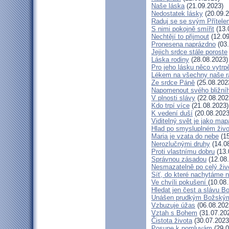
Naše láska
(21.09.2023)
Nedostatek lásky
(20.09.2
Raduj se se svým Přítele
S nimi pokojně smířit
(13.
Nechtějí to přijmout
(12.09
Pronesena naprázdno
(03.
Jejich srdce stále poroste
Láska rodiny
(28.08.2023)
Pro jeho lásku něco vytrp
Lékem na všechny naše r
Ze srdce Páně
(25.08.202
Napomenout svého bližní
V plnosti slávy
(22.08.202
Kdo trpí více
(21.08.2023)
K vedení duší
(20.08.2023
Viditelný svět je jako map
Hlad po smysluplném živo
Maria je vzata do nebe
(15
Nerozlučnými druhy
(14.0
Proti vlastnímu dobru
(13.
Správnou zásadou
(12.08
Nesmazatelně po celý živ
Síť, do které nachytáme n
Ve chvíli pokušení
(10.08
Hledat jen čest a slávu B
Unášen prudkým Božský
Vzbuzuje úžas
(06.08.202
Vztah s Bohem
(31.07.20
Čistota života
(30.07.2023
Posune k pomluvám
(29.0