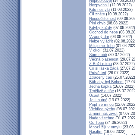
Neproplouvej
(14.08.2022)
Nezpychni!
(12.08.2022)
Kdo neslyší
(11.08.2022)
Cíl znáte
(10.08.2022)
Neoddělitelnost
(09.08.20
Plni chyb
(08.08.2022)
Kdyby každý
(07.08.2022)
Odchod do nebe
(06.08.20
Vzácný dar
(03.08.2022)
Nelze vyjádřit
(02.08.2022
Milujeme Toho
(01.08.202
V okolí
(31.07.2022)
Sám sobě
(30.07.2022)
Věčná blaženost
(29.07.2
Z Boží rukou
(28.07.2022)
Co si láska žádá
(27.07.2
Právě teď
(26.07.2022)
Ztracený čas
(25.07.2022)
Bůh aby byl Bohem
(17.07
Jedna kapka
(16.07.2022)
Trpělivě a tiše
(15.07.2022
Účast
(14.07.2022)
Je-li nutné
(13.07.2022)
Pojď se mnou
(12.07.2022
Vichřice pýchy
(08.07.202
Změní náš život
(07.07.20
Nade všechno
(01.07.202
Od Tebe
(24.06.2022)
Mnozí žijí v omylu
(23.06.
Násilím
(19.06.2022)