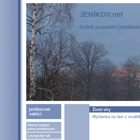
JENÍKOV.net
Dobré poselství (myšlenka
jenikov.net
Život víry
nabízí:
Myšlenka na den o modlitb
Hlavní strana
www.jenikov.net
Liturgický rok