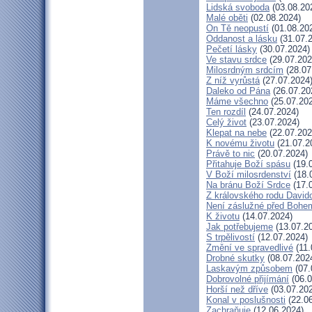
Lidská svoboda
(03.08.20
Malé oběti
(02.08.2024)
On Tě neopustí
(01.08.20
Oddanost a lásku
(31.07.
Pečetí lásky
(30.07.2024)
Ve stavu srdce
(29.07.202
Milosrdným srdcím
(28.07
Z níž vyrůstá
(27.07.2024
Daleko od Pána
(26.07.20
Máme všechno
(25.07.20
Ten rozdíl
(24.07.2024)
Celý život
(23.07.2024)
Klepat na nebe
(22.07.202
K novému životu
(21.07.2
Právě to nic
(20.07.2024)
Přitahuje Boží spásu
(19.
V Boží milosrdenství
(18.
Na bránu Boží Srdce
(17.
Z královského rodu David
Není záslužné před Bohe
K životu
(14.07.2024)
Jak potřebujeme
(13.07.2
S trpělivostí
(12.07.2024)
Změní ve spravedlivé
(11.
Drobné skutky
(08.07.202
Laskavým způsobem
(07.
Dobrovolné přijímání
(06.0
Horší než dříve
(03.07.20
Konal v poslušnosti
(22.06
Zachraňuje
(12.06.2024)