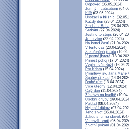
Odpověď
(05.05.2024)
Jemným způsobem
(04.05
Klíč
(03.05.2024)
Ubožáci a hříšníci
(02.05.
Každý den
(29.04.2024)
Zrodila z Boha
(28.04.202
Setkání
(27.04.2024)
Jestli o to stojíš
(26.04.20
Je to více
(22.04.2024)
Na konci časů
(21.04.202
V tento čas
(20.04.2024)
Zakořeněná jistota
(19.04.
V pevné jistotě
(18.04.202
Přinést pokoj
(17.04.2024)
Vyplnili vůli Boží
(16.04.2
Pro Krista
(15.04.2024)
Promluvy sv. Jana Marie V
Špatný příklad
(14.04.202
Druhé růst
(13.04.2024)
Více útěchy
(12.04.2024)
Celý den
(11.04.2024)
Získává na kvalitě
(10.04.
Osobní chyby
(09.04.2024
Poklad
(08.04.2024)
Nejlepší důkaz
(07.04.202
Jeho život
(05.04.2024)
Jakou sílu má člověk
(04.
Ve chvíli smrti
(03.04.202
Životní pokání
(01.04.202