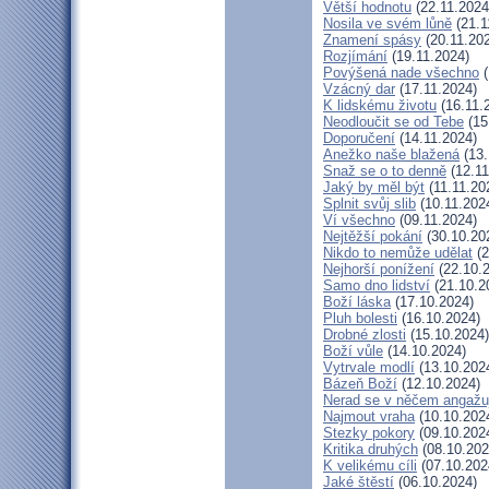
Větší hodnotu
(22.11.2024
Nosila ve svém lůně
(21.1
Znamení spásy
(20.11.20
Rozjímání
(19.11.2024)
Povýšená nade všechno
(
Vzácný dar
(17.11.2024)
K lidskému životu
(16.11.
Neodloučit se od Tebe
(15
Doporučení
(14.11.2024)
Anežko naše blažená
(13.
Snaž se o to denně
(12.11
Jaký by měl být
(11.11.20
Splnit svůj slib
(10.11.202
Ví všechno
(09.11.2024)
Nejtěžší pokání
(30.10.20
Nikdo to nemůže udělat
(2
Nejhorší ponížení
(22.10.
Samo dno lidství
(21.10.2
Boží láska
(17.10.2024)
Pluh bolesti
(16.10.2024)
Drobné zlosti
(15.10.2024)
Boží vůle
(14.10.2024)
Vytrvale modlí
(13.10.202
Bázeň Boží
(12.10.2024)
Nerad se v něčem angažu
Najmout vraha
(10.10.202
Stezky pokory
(09.10.202
Kritika druhých
(08.10.202
K velikému cíli
(07.10.202
Jaké štěstí
(06.10.2024)