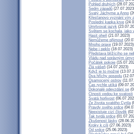
Pohled druhých
(28.07.20
Sedm západů
(27.07.2023
Svatý Jáchyme a Anno
(2
Křesťanovo vyznání víry 
Poslední kapka krve
(24.0
Umrtvovat jazyk
(23.07.20
Světem se kochala, jako v
Hasit oheň
(21.07.2023)
Nemůžeme přijmout
(20.0
Mnoho praxe
(19.07.2023)
Nebe i peklo
(18.07.2023)
Představa blížícího se ne
Vládu nad správným úmy
Počátek pokoje
(15.07.20
Zlá vášeň
(14.07.2023)
Když je to možné
(13.07.
Dva hříchy pospolu
(12.07
Osamocený ostrov
(11.07
Čas rychle utíká
(09.07.20
Dokonalé odevzdání se
(0
Ctnosti vedou ke svatosti
Svatá horlivost
(06.07.202
Ze života svatého Cyrila
(
Pravdy svého srdce
(04.0
Neexistuje cizí člověk
(02
Tak tvrdá srdce
(01.07.20
Zkušenost lásky
(28.06.2
Kroky k cíli
(27.06.2023)
Od srdce
(25.06.2023)