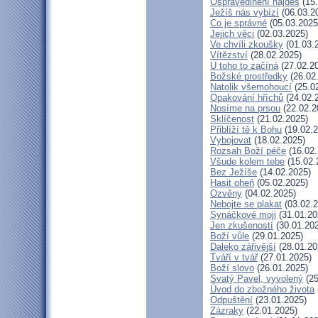
Ospravedlnění najdeš
(15.
Ježíš nás vybízí
(06.03.2
Co je správné
(05.03.2025
Jejich věci
(02.03.2025)
Ve chvíli zkoušky
(01.03.
Vítězství
(28.02.2025)
U toho to začíná
(27.02.2
Božské prostředky
(26.02
Natolik všemohoucí
(25.0
Opakování hříchů
(24.02.
Nosíme na prsou
(22.02.2
Sklíčenost
(21.02.2025)
Přiblíží tě k Bohu
(19.02.2
Vybojovat
(18.02.2025)
Rozsah Boží péče
(16.02.
Všude kolem tebe
(15.02.
Bez Ježíše
(14.02.2025)
Hasit oheň
(05.02.2025)
Ozvěny
(04.02.2025)
Nebojte se plakat
(03.02.2
Synáčkové moji
(31.01.20
Jen zkušeností
(30.01.20
Boží vůle
(29.01.2025)
Daleko zářivější
(28.01.20
Tváří v tvář
(27.01.2025)
Boží slovo
(26.01.2025)
Svatý Pavel, vyvolený
(25
Úvod do zbožného života
Odpuštění
(23.01.2025)
Zázraky
(22.01.2025)