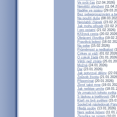
Ve svůj čas
(12.04.2026)
Největší ohrožení
(11.04.2
Naděje ve spásu
(29.03.2
Bez sebeprosazování a be
Na poušti duše
(08.03.202
Nejslabší článek
(23.02.2
Jak mohu přispět
(22.02.2
I pro ostatní
(21.02.2026)
Křížová cesta
(20.02.2026
Obrácení člověka
(19.02.
Pravdivá bolest
(18.02.20
Na sebe
(15.02.2026)
Průměrnost a nedbalost
(1
Církev si váží
(01.02.2026
O cokoli žádá
(31.01.2026
Větší než ztráta
(25.01.20
Možná
(24.01.2026)
Dar
(23.01.2026)
Jak potvrzují dějiny
(22.01
Způsob života
(21.01.2026
Připomínat
(20.01.2026)
Zkroť také mne
(19.01.20
Jak nejlépe umíte
(18.01.
Ve zmatcích tohoto světa
S láskou a trpělivostí
(16.
Kteří mi byli svěřeni
(15.0
Společně následovali Pán
Hledá osoby
(13.01.2026)
Není jediné řešení
(11.01.
Zkouška se sýrem
(10.01