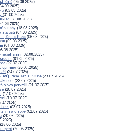
ých činů
(05.09.2025)
04.09.2025)
bro
(03.09.2025)
ry
(01.09.2025)
říklad
(31.08.2025)
24.08.2025)
ské vztahy
(18.08.2025)
a starosti
(07.08.2025)
mi, Kriste Pane
(06.08.2025)
ohu
(05.08.2025)
ii
(04.08.2025)
3.08.2025)
nebáli smrti
(02.08.2025)
 srdcím
(01.08.2025)
dce
(27.07.2025)
e upřímně
(25.07.2025)
svět
(24.07.2025)
, můj Pane Ježíši Kriste
(23.07.2025)
zákonem
(22.07.2025)
 slova potvrdili
(21.07.2025)
íže
(18.07.2025)
n
(17.07.2025)
osti
(10.07.2025)
.07.2025)
Bohem
(03.07.2025)
ližním a o sobě
(01.07.2025)
hu
(29.06.2025)
6.2025)
(15.06.2025)
 utrpení
(20.05.2025)