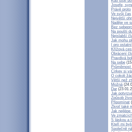
Kdo stojí po
Josefe, syn
Právě proto
Ve svůj čas
Největší oh
Naděje ve 
Bez sebepro
Na poušti d
Nejslabší č
Jak mohu př
I pro ostatní
Křížová ces
Obrácení čl
Pravdivá bo
Na sebe
(15
Průměrnost 
Církev si vá
O cokoli žá
Větší než zt
Možná
(24.0
Dar
(23.01.2
Jak potvrzuj
Způsob živo
Připomínat
(
Zkroť také 
Jak nejlépe
Ve zmatcích
S láskou a t
Kteří mi byl
Společně ná