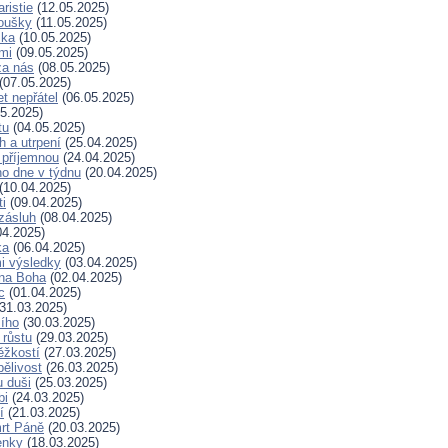
ristie
(12.05.2025)
koušky
(11.05.2025)
ska
(10.05.2025)
mi
(09.05.2025)
za nás
(08.05.2025)
(07.05.2025)
t nepřátel
(06.05.2025)
5.2025)
tu
(04.05.2025)
h a utrpení
(25.04.2025)
 příjemnou
(24.04.2025)
ho dne v týdnu
(20.04.2025)
(10.04.2025)
ti
(09.04.2025)
zásluh
(08.04.2025)
04.2025)
ka
(06.04.2025)
i výsledky
(03.04.2025)
 na Boha
(02.04.2025)
c
(01.04.2025)
31.03.2025)
ího
(30.03.2025)
 růstu
(29.03.2025)
ěžkostí
(27.03.2025)
pělivost
(26.03.2025)
 duši
(25.03.2025)
bi
(24.03.2025)
í
(21.03.2025)
rt Páně
(20.03.2025)
enky
(18.03.2025)