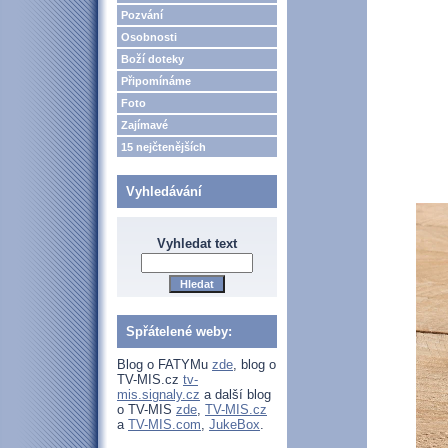
Pozvání
Osobnosti
Boží doteky
Připomínáme
Foto
Zajímavé
15 nejčtenějších
Vyhledávání
Vyhledat text
Spřátelené weby:
Blog o FATYMu
zde
, blog o
TV-MIS.cz
tv-
mis.signaly.cz
a další blog
o TV-MIS
zde
,
TV-MIS.cz
a
TV-MIS.com
,
JukeBox
.