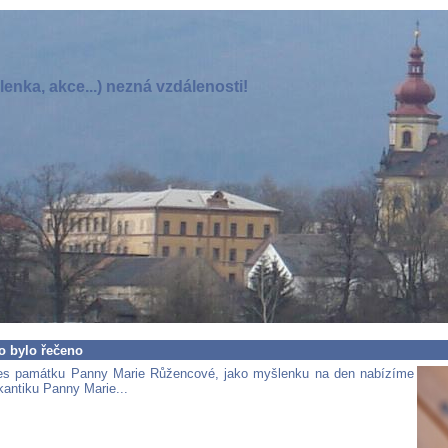
enka, akce...) nezná vzdálenosti!
o bylo řečeno
es památku Panny Marie Růžencové, jako myšlenku na den nabízíme
kantiku Panny Marie...