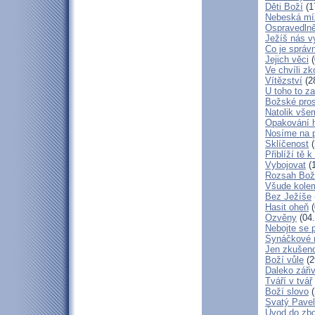
Děti Boží
(1
Nebeská mí
Ospravedlně
Ježíš nás v
Co je správ
Jejich věci
(
Ve chvíli z
Vítězství
(2
U toho to z
Božské pros
Natolik vše
Opakování h
Nosíme na 
Sklíčenost
(
Přiblíží tě 
Vybojovat
(1
Rozsah Bož
Všude kole
Bez Ježíše
Hasit oheň
(
Ozvěny
(04.
Nebojte se 
Synáčkové 
Jen zkušeno
Boží vůle
(2
Daleko zářiv
Tváří v tvář
Boží slovo
(
Svatý Pavel
Úvod do zbo