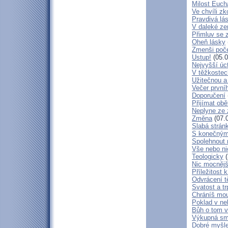
Milost Eucha
Ve chvíli z
Pravdivá lá
V daleké ze
Přimluv se 
Oheň lásky
Zmenši poče
Ustup!
(05.0
Nejvyšší úc
V těžkostec
Užitečnou a
Večer první
Doporučení
Přijímat obě
Neplyne ze 
Změna
(07.
Slabá strán
S konečným
Spolehnout
Vše nebo ni
Teologicky
(
Nic mocnějš
Příležitost k
Odvrácení t
Svatost a tr
Chráníš mou
Poklad v ne
Bůh o tom v
Výkupná sm
Dobré myšl