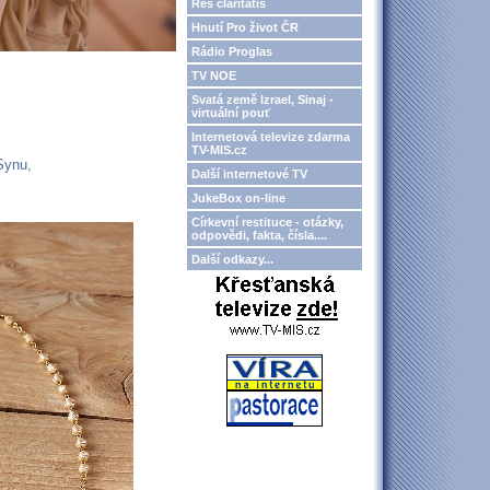
Res claritatis
Hnutí Pro život ČR
Rádio Proglas
TV NOE
Svatá země Izrael, Sinaj -
virtuální pouť
Internetová televize zdarma
TV-MIS.cz
Synu,
Další internetové TV
JukeBox on-line
Církevní restituce - otázky,
odpovědi, fakta, čísla....
Další odkazy...