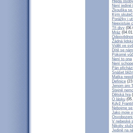
Hledá osob
Není jediné 
Zkouška se
Kým skuteč
Porážky i ut
Neexistuje c
Tři divy
(06.
Mráz
(04.01
Odpovědnos
Žádná lidská
Vidět ve svě
Dítě se nám
Pokorné vů
Není to ona
Není schop
Pán přicház
Snášet bliž
Matka nepol
Definice
(23
Jenom pro 
Stejně nem
Dětská hra
(
O lásku
(05.
Když Franti
Nebojme se 
Jako moje v
Osvobozeni 
V nebeské 
Nikoliv služ
Jedině na n