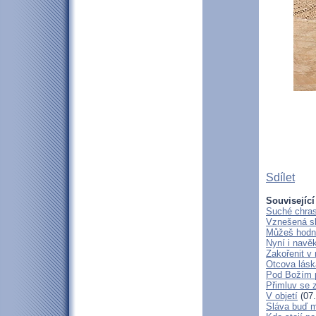
Sdílet
Související
Suché chras
Vznešená s
Můžeš hodně
Nyní i navě
Zakořenit v 
Otcova lásk
Pod Božím 
Přimluv se 
V objetí
(07.
Sláva buď m