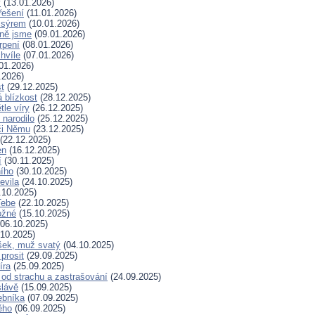
y
(13.01.2026)
řešení
(11.01.2026)
 sýrem
(10.01.2026)
ně jsme
(09.01.2026)
rpení
(08.01.2026)
hvíle
(07.01.2026)
01.2026)
.2026)
t
(29.12.2025)
 blízkost
(28.12.2025)
tle víry
(26.12.2025)
 narodilo
(25.12.2025)
či Němu
(23.12.2025)
(22.12.2025)
en
(16.12.2025)
í
(30.11.2025)
ního
(30.10.2025)
evila
(24.10.2025)
.10.2025)
Tebe
(22.10.2025)
ožné
(15.10.2025)
06.10.2025)
10.2025)
šek, muž svatý
(04.10.2025)
prosit
(29.09.2025)
íra
(25.09.2025)
od strachu a zastrašování
(24.09.2025)
slávě
(15.09.2025)
ebníka
(07.09.2025)
ěho
(06.09.2025)