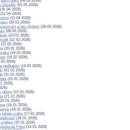
 jejich boku
(04.05.2026)
u Davidův
(01.05.2026)
(16.04.2026)
(12.04.2026)
rožení
(11.04.2026)
spásu
(29.03.2026)
sazování a bez tříštění
(28.03.2026)
uše
(08.03.2026)
lánek
(23.02.2026)
ispět
(22.02.2026)
(21.02.2026)
ta
(20.02.2026)
ověka
(19.02.2026)
lest
(18.02.2026)
.02.2026)
a nedbalost
(14.02.2026)
ží
(01.02.2026)
dá
(31.01.2026)
ráta
(25.01.2026)
1.2026)
026)
í dějiny
(22.01.2026)
ta
(21.01.2026)
20.01.2026)
mne
(19.01.2026)
 umíte
(18.01.2026)
 tohoto světa
(17.01.2026)
rpělivostí
(16.01.2026)
i svěřeni
(15.01.2026)
sledovali Pána
(14.01.2026)