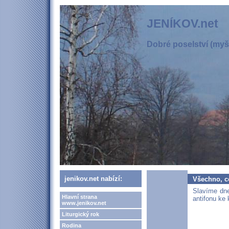
JENÍKOV.net
Dobré poselství (myšl
jenikov.net nabízí:
Všechno, c
Slavíme dn
Hlavní strana
antifonu ke 
www.jenikov.net
Liturgický rok
Rodina