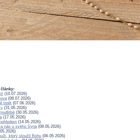
 články:
tí
(10.07.2026)
lova
(08.07.2026)
 trpět
(07.06.2026)
ky
(31.05.2026)
modlitbě
(30.05.2026)
a
(17.05.2026)
pohledem
(14.05.2026)
za nás u svého Syna
(08.05.2026)
05.2026)
uži, který sloužil Bohu
(06.05.2026)