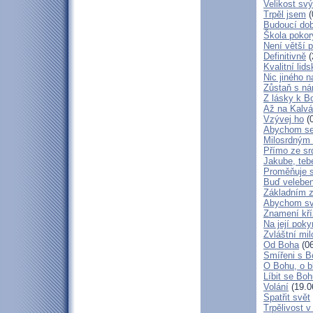
Velikost sv
Trpěl jsem
(
Budoucí do
Škola poko
Není větší p
Definitivně
(
Kvalitní lid
Nic jiného n
Zůstaň s ná
Z lásky k B
Až na Kalvár
Vzývej ho
(0
Abychom se 
Milosrdným
Přímo ze sr
Jakube, teb
Proměňuje 
Buď veleben
Základním 
Abychom svá
Znamení kř
Na její poky
Zvláštní mil
Od Boha
(06
Smířeni s 
O Bohu, o b
Líbit se Bo
Volání
(19.0
Spatřit svět
Trpělivost v