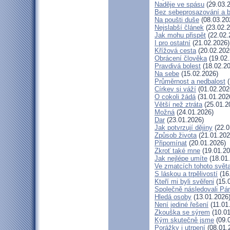
Naděje ve spásu
(29.03.
Bez sebeprosazování a be
Na poušti duše
(08.03.20
Nejslabší článek
(23.02.2
Jak mohu přispět
(22.02.
I pro ostatní
(21.02.2026)
Křížová cesta
(20.02.202
Obrácení člověka
(19.02.
Pravdivá bolest
(18.02.20
Na sebe
(15.02.2026)
Průměrnost a nedbalost
(
Církev si váží
(01.02.202
O cokoli žádá
(31.01.202
Větší než ztráta
(25.01.2
Možná
(24.01.2026)
Dar
(23.01.2026)
Jak potvrzují dějiny
(22.0
Způsob života
(21.01.202
Připomínat
(20.01.2026)
Zkroť také mne
(19.01.20
Jak nejlépe umíte
(18.01
Ve zmatcích tohoto svět
S láskou a trpělivostí
(16
Kteří mi byli svěřeni
(15.
Společně následovali Pá
Hledá osoby
(13.01.2026
Není jediné řešení
(11.01
Zkouška se sýrem
(10.01
Kým skutečně jsme
(09.
Porážky i utrpení
(08.01.