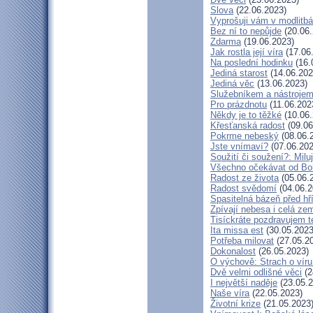
Slova
(22.06.2023)
Vyprošuji vám v modlitb
Bez ní to nepůjde
(20.06.
Zdarma
(19.06.2023)
Jak rostla její víra
(17.06
Na poslední hodinku
(16.
Jediná starost
(14.06.202
Jediná věc
(13.06.2023)
Služebníkem a nástroje
Pro prázdnotu
(11.06.202
Někdy je to těžké
(10.06.
Křesťanská radost
(09.06
Pokrme nebeský
(08.06.
Jste vnímaví?
(07.06.202
Soužití či soužení?: Miluj
Všechno očekávat od Bo
Radost ze života
(05.06.
Radost svědomí
(04.06.2
Spasitelná bázeň před h
Zpívají nebesa i celá ze
Tisíckráte pozdravujem t
Ita missa est
(30.05.2023
Potřeba milovat
(27.05.2
Dokonalost
(26.05.2023)
O výchově: Strach o víru 
Dvě velmi odlišné věci
(2
I největší naděje
(23.05.2
Naše víra
(22.05.2023)
Životní krize
(21.05.2023