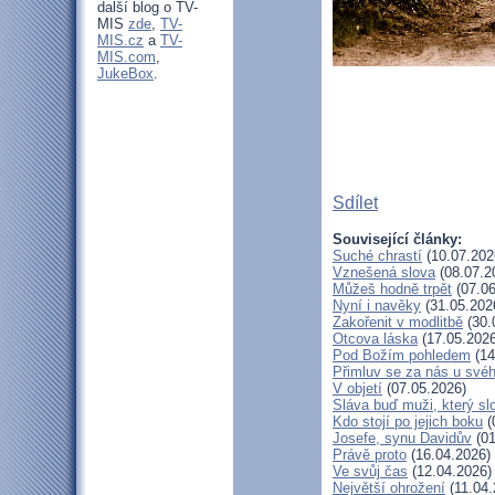
další blog o TV-
MIS
zde
,
TV-
MIS.cz
a
TV-
MIS.com
,
JukeBox
.
Sdílet
Související články:
Suché chrastí
(10.07.202
Vznešená slova
(08.07.2
Můžeš hodně trpět
(07.06
Nyní i navěky
(31.05.202
Zakořenit v modlitbě
(30.
Otcova láska
(17.05.2026
Pod Božím pohledem
(14
Přimluv se za nás u své
V objetí
(07.05.2026)
Sláva buď muži, který sl
Kdo stojí po jejich boku
(
Josefe, synu Davidův
(01
Právě proto
(16.04.2026)
Ve svůj čas
(12.04.2026)
Největší ohrožení
(11.04.