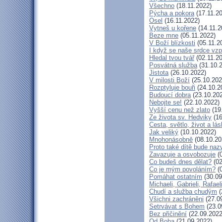
Všechno
(18.11.2022)
Pýcha a pokora
(17.11.2
Osel
(16.11.2022)
Vytneš u kořene
(14.11.2
Beze mne
(05.11.2022)
V Boží blízkosti
(05.11.2
I když se naše srdce vzp
Hledal tvou tvář
(02.11.2
Posvátná služba
(31.10.
Jistota
(26.10.2022)
V milosti Boží
(25.10.202
Rozptyluje bouři
(24.10.2
Budoucí dobra
(23.10.20
Nebojte se!
(22.10.2022)
Vyšší cenu než zlato
(19
Ze života sv. Hedviky
(16
Cesta, světlo, život a lá
Jak veliký
(10.10.2022)
Mnohonásobně
(08.10.20
Proto také dítě bude naz
Zavazuje a osvobozuje
(0
Co budeš dnes dělat?
(02
Co je mým povoláním?
(0
Pomáhat ostatním
(30.09
Michaeli, Gabrieli, Rafael
Chudí a služba chudým
(
Všichni zachráněni
(27.0
Setrvávat s Bohem
(23.0
Bez přičinění
(22.09.2022
Od Boha
(21.09.2022)