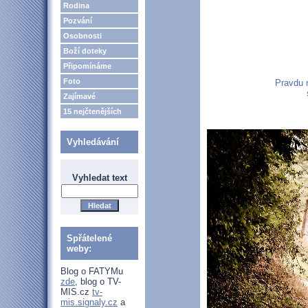
Rodina
Pozvání
Osobnosti
Boží doteky
Připomínáme
Foto
Pravdu ne
Zajímavé
15 nejčtenějších
Vyhledávání
Vyhledat text
Spřátelené
weby:
Blog o FATYMu
zde
, blog o TV-
MIS.cz
tv-
mis.signaly.cz
a