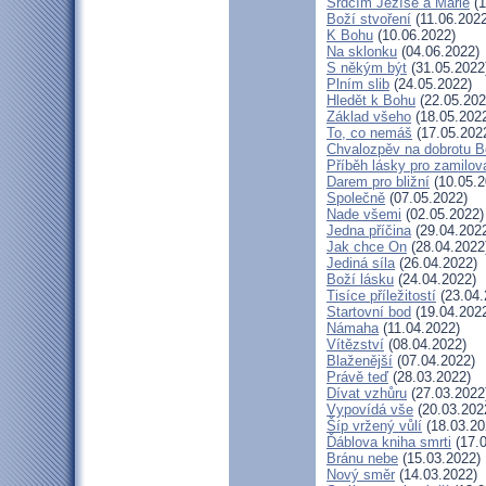
Srdcím Ježíše a Marie
(1
Boží stvoření
(11.06.2022
K Bohu
(10.06.2022)
Na sklonku
(04.06.2022)
S někým být
(31.05.2022
Plním slib
(24.05.2022)
Hledět k Bohu
(22.05.202
Základ všeho
(18.05.202
To, co nemáš
(17.05.202
Chvalozpěv na dobrotu 
Příběh lásky pro zamilov
Darem pro bližní
(10.05.2
Společně
(07.05.2022)
Nade všemi
(02.05.2022)
Jedna příčina
(29.04.202
Jak chce On
(28.04.2022
Jediná síla
(26.04.2022)
Boží lásku
(24.04.2022)
Tisíce příležitostí
(23.04.
Startovní bod
(19.04.202
Námaha
(11.04.2022)
Vítězství
(08.04.2022)
Blaženější
(07.04.2022)
Právě teď
(28.03.2022)
Dívat vzhůru
(27.03.2022
Vypovídá vše
(20.03.202
Šíp vržený vůlí
(18.03.20
Ďáblova kniha smrti
(17.0
Bránu nebe
(15.03.2022)
Nový směr
(14.03.2022)