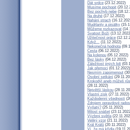
Dát srdce
(23.12.2022)
Musíme pochopit
(20.12.
Bez pochyb nebe
(18.12.
Na druhé
(17.12.2022)
Nahání strach
(16.12.202
Mudrlanty a pisálky
(15.1
Můžeme rozkazovat
(14.
Svatost Boží
(13.12.2022
Užitečnost práce
(12.12.
Když...
(11.12.2022)
Nekonečná hodnota
(09.1
Cesta
(06.12.2022)
Na kolenou
(05.12.2022)
Bez lásky
(04.12.2022)
Záležitost jiných lidí
(03.
Jak přemoci
(01.12.2022)
Nesmím zapomenout
(30
Osobní setkání
(29.11.20
Krokodýl aneb můžeš růst
(28.11.2022)
Největší láskou
(28.11.20
Vlastní zisk
(27.11.2022)
Každodenní všedností
(2
Zdrojem opravdové radost
Vyňatý?
(25.11.2022)
Milost snášet
(23.11.2022
Výzbroj světla
(22.11.202
Veliký vzor
(21.11.2022)
Král Králů
(20.11.2022)
Ví, že má křídla
(19.11.2