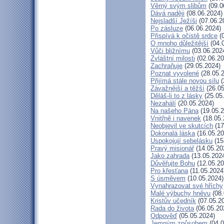
Věrný svým slibům
(09.0
Dává naději
(08.06.2024)
Nejsladší Ježíši
(07.06.2
Po zásluze
(06.06.2024)
Přispívá k očistě srdce
(0
O mnoho důležitější
(04.
Vůči bližnímu
(03.06.202
Zvláštní milosti
(02.06.20
Zachraňuje
(29.05.2024)
Poznat vyvolené
(28.05.
Přijímá stále novou sílu
(
Závažnější a těžší
(26.05
Děláš-li to z lásky
(25.05
Nezahálí
(20.05.2024)
Na našeho Pána
(19.05.2
Vnitřně i navenek
(18.05.
Neobjevil ve skutcích
(17
Dokonalá láska
(16.05.20
Uspokojují sebelásku
(15
Pravý misionář
(14.05.20
Jako zahrada
(13.05.202
Důvěřujte Bohu
(12.05.20
Pro křesťana
(11.05.2024
S úsměvem
(10.05.2024)
Vynahrazovat své hříchy
Malé výbuchy hněvu
(08.
Kristův učedník
(07.05.2
Rada do života
(06.05.20
Odpověď
(05.05.2024)
Jemným způsobem
(04.0