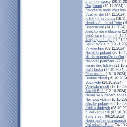
Znamení spásy
(20.11.20
Rozjímání
(19.11.2024)
Povýšená nade všechno
Vzácný dar
(17.11.2024)
K lidskému životu
(16.11
Neodloučit se od Tebe
(1
Doporučení
(14.11.2024)
Anežko naše blažená
(13
Snaž se o to denně
(12.1
Jaký by měl být
(11.11.2
Splnit svůj slib
(10.11.20
Ví všechno
(09.11.2024)
Nejtěžší pokání
(30.10.2
Nikdo to nemůže udělat
(
Nejhorší ponížení
(22.10.
Samo dno lidství
(21.10.
Boží láska
(17.10.2024)
Pluh bolesti
(16.10.2024)
Drobné zlosti
(15.10.2024
Boží vůle
(14.10.2024)
Vytrvale modlí
(13.10.20
Bázeň Boží
(12.10.2024)
Nerad se v něčem angaž
Najmout vraha
(10.10.20
Stezky pokory
(09.10.20
Kritika druhých
(08.10.20
K velikému cíli
(07.10.20
Jaké štěstí
(06.10.2024)
Nebezpečné skutečnosti
Požadavek Boha
(04.10.