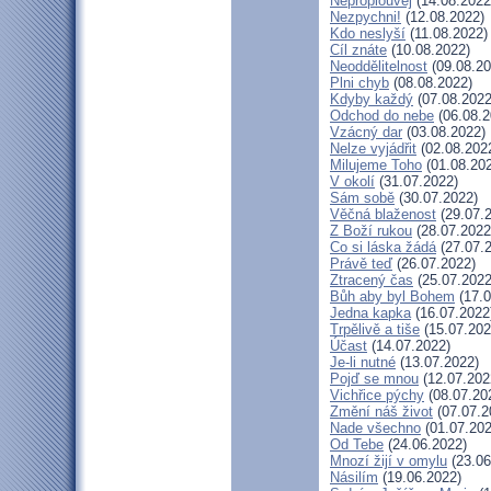
Neproplouvej
(14.08.2022
Nezpychni!
(12.08.2022)
Kdo neslyší
(11.08.2022)
Cíl znáte
(10.08.2022)
Neoddělitelnost
(09.08.20
Plni chyb
(08.08.2022)
Kdyby každý
(07.08.2022
Odchod do nebe
(06.08.2
Vzácný dar
(03.08.2022)
Nelze vyjádřit
(02.08.202
Milujeme Toho
(01.08.20
V okolí
(31.07.2022)
Sám sobě
(30.07.2022)
Věčná blaženost
(29.07.
Z Boží rukou
(28.07.2022
Co si láska žádá
(27.07.
Právě teď
(26.07.2022)
Ztracený čas
(25.07.2022
Bůh aby byl Bohem
(17.0
Jedna kapka
(16.07.2022
Trpělivě a tiše
(15.07.202
Účast
(14.07.2022)
Je-li nutné
(13.07.2022)
Pojď se mnou
(12.07.202
Vichřice pýchy
(08.07.20
Změní náš život
(07.07.2
Nade všechno
(01.07.202
Od Tebe
(24.06.2022)
Mnozí žijí v omylu
(23.06
Násilím
(19.06.2022)