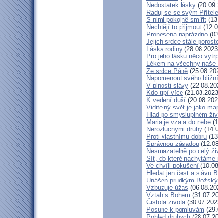
Nedostatek lásky
(20.09.
Raduj se se svým Přítel
S nimi pokojně smířit
(13
Nechtějí to přijmout
(12.0
Pronesena naprázdno
(03
Jejich srdce stále porost
Láska rodiny
(28.08.2023
Pro jeho lásku něco vytr
Lékem na všechny naše 
Ze srdce Páně
(25.08.20
Napomenout svého bližn
V plnosti slávy
(22.08.20
Kdo trpí více
(21.08.2023
K vedení duší
(20.08.202
Viditelný svět je jako ma
Hlad po smysluplném živ
Maria je vzata do nebe
(1
Nerozlučnými druhy
(14.0
Proti vlastnímu dobru
(13
Správnou zásadou
(12.08
Nesmazatelně po celý ži
Síť, do které nachytáme 
Ve chvíli pokušení
(10.08
Hledat jen čest a slávu B
Unášen prudkým Božsk
Vzbuzuje úžas
(06.08.20
Vztah s Bohem
(31.07.20
Čistota života
(30.07.202
Posune k pomluvám
(29.
Pohled druhých
(28.07.20