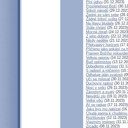
Plní údivu
(31.12.2023)
Prozřetelnost Boží
(30.12
Štěstí národů
(29.12.202
Zeptej se sám sebe
(28.1
Žádné štěstí světa
(27.12
Na hlavu bludaře
(26.12.
Stále chrání
(25.12.2023)
Mocná zbraň
(24.12.2023
Z jeho dobroty
(22.12.202
Nikdy nedělej
(21.12.202
Překvapivý horizont
(17.1
Přičteno jako pokání za 
Pramen Božího milosrden
Velkou oporou
(14.12.202
Buď optimistou
(13.12.20
Dobudeme věčnost
(11.1
S radostí a mlčením
(10.
Odhaluje plán svatosti
(0
Učí se milovat
(30.11.202
Duchovní radost
(30.11.2
Nosí v srdci
(29.11.2023)
Závistivý a svatý
(20.11.
Největší zlo
(19.11.2023)
Velké věci
(18.11.2023)
Ať se raduje
(17.11.2023)
Jako bys mu nabízel
(16.
Chudá panna k chudému 
Rozlišování
(12.11.2023)
Vlastním jménem
(11.11.
Zrcadlo
(08.11.2023)