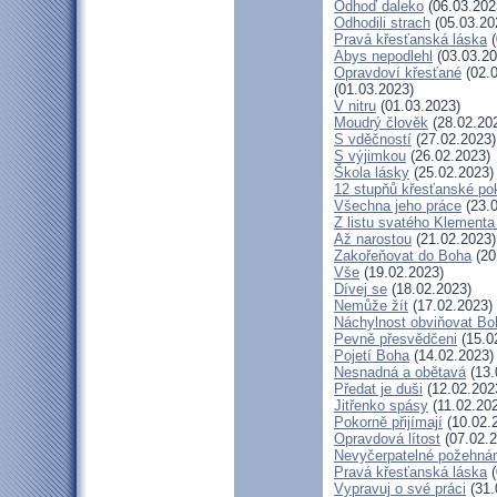
Odhoď daleko
(06.03.202
Odhodili strach
(05.03.20
Pravá křesťanská láska
(
Abys nepodlehl
(03.03.20
Opravdoví křesťané
(02.0
(01.03.2023)
V nitru
(01.03.2023)
Moudrý člověk
(28.02.20
S vděčností
(27.02.2023)
S výjimkou
(26.02.2023)
Škola lásky
(25.02.2023)
12 stupňů křesťanské po
Všechna jeho práce
(23.0
Z listu svatého Klementa 
Až narostou
(21.02.2023)
Zakořeňovat do Boha
(20
Vše
(19.02.2023)
Dívej se
(18.02.2023)
Nemůže žít
(17.02.2023)
Náchylnost obviňovat Bo
Pevně přesvědčeni
(15.0
Pojetí Boha
(14.02.2023)
Nesnadná a obětavá
(13.
Předat je duši
(12.02.202
Jitřenko spásy
(11.02.20
Pokorně přijímají
(10.02.
Opravdová lítost
(07.02.2
Nevyčerpatelné požehná
Pravá křesťanská láska
(
Vypravuj o své práci
(31.