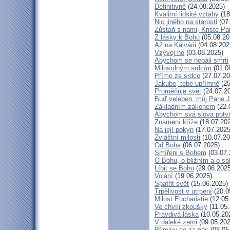
Definitivně
(24.08.2025)
Kvalitní lidské vztahy
(18
Nic jiného na starosti
(07
Zůstaň s námi, Kriste Pa
Z lásky k Bohu
(05.08.20
Až na Kalvárii
(04.08.202
Vzývej ho
(03.08.2025)
Abychom se nebáli smrti
Milosrdným srdcím
(01.0
Přímo ze srdce
(27.07.20
Jakube, tebe upřímně
(25
Proměňuje svět
(24.07.2
Buď veleben, můj Pane Je
Základním zákonem
(22.
Abychom svá slova potvrd
Znamení kříže
(18.07.20
Na její pokyn
(17.07.2025
Zvláštní milosti
(10.07.20
Od Boha
(06.07.2025)
Smířeni s Bohem
(03.07.
O Bohu, o bližním a o so
Líbit se Bohu
(29.06.2025
Volání
(19.06.2025)
Spatřit svět
(15.06.2025)
Trpělivost v utrpení
(20.0
Milost Eucharistie
(12.05
Ve chvíli zkoušky
(11.05.
Pravdivá láska
(10.05.20
V daleké zemi
(09.05.202
Přimluv se za nás
(08.05