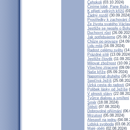
Čehokoli
(03.10.2024)
Činíme tobě, Pane Bože,
K přijetí velkých křížů
(01
Žádný rozdíl
(30.09.2024
Prostředky k zachování č
Ze života svatého Václa
Jestliže se neopře o Boh
Duchovní růst
(26.09.202
Jak potřebujeme
(25.09.2
Chůze po provaze
(24.09
Lidu milá
(16.09.2024)
Radost celému světu
(14
Prázdné sítě
(13.09.2024
Jestliže člověk
(11.09.20
Milovat zbožnost
(10.09.
Všechno ztracené
(09.09
Naše kříže
(05.09.2024)
Napomínat druhého
(26.0
Spočívá Ježíš
(25.08.20
Úzká cesta do radosti
(24
Polibek lásky od Ježíše
(
V plnosti slávy
(22.08.20
Tvůrce dialogu a smíření
Směr
(18.08.2024)
Štěstí
(07.08.2024)
Dobrovolné přijímání
(06.
Mrzutost
(05.08.2024)
Alespoň na jednu
(04.08.
Lidská svoboda
(03.08.2
Malé oběti
(02.08.2024)