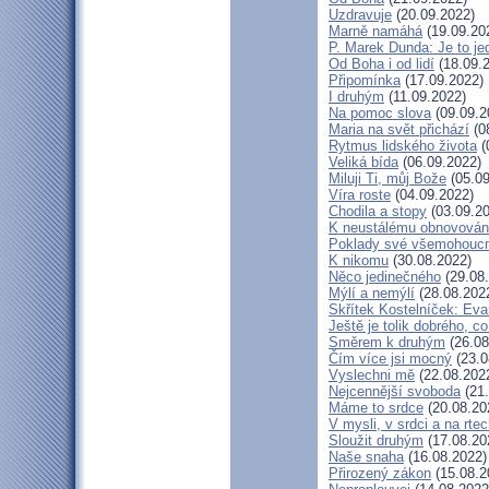
Uzdravuje
(20.09.2022)
Marně namáhá
(19.09.20
P. Marek Dunda: Je to je
Od Boha i od lidí
(18.09.
Připomínka
(17.09.2022)
I druhým
(11.09.2022)
Na pomoc slova
(09.09.2
Maria na svět přichází
(0
Rytmus lidského života
(
Veliká bída
(06.09.2022)
Miluji Ti, můj Bože
(05.09
Víra roste
(04.09.2022)
Chodila a stopy
(03.09.20
K neustálému obnovován
Poklady své všemohoucn
K nikomu
(30.08.2022)
Něco jedinečného
(29.08
Mýlí a nemýlí
(28.08.202
Skřítek Kostelníček: Evan
Ještě je tolik dobrého, co
Směrem k druhým
(26.08
Čím více jsi mocný
(23.0
Vyslechni mě
(22.08.202
Nejcennější svoboda
(21.
Máme to srdce
(20.08.20
V mysli, v srdci a na rte
Sloužit druhým
(17.08.20
Naše snaha
(16.08.2022)
Přirozený zákon
(15.08.2