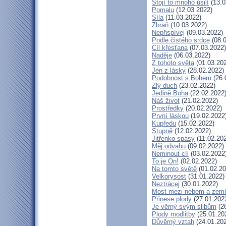
Stojí to mnoho úsilí
(13.0
Pomalu
(12.03.2022)
Síla
(11.03.2022)
Zbraň
(10.03.2022)
Nepřispívej
(09.03.2022)
Podle čistého srdce
(08.0
Cíl křesťana
(07.03.2022)
Naděje
(06.03.2022)
Z tohoto světa
(01.03.20
Jen z lásky
(28.02.2022)
Podobnost s Bohem
(26.
Zlý duch
(23.02.2022)
Jedině Boha
(22.02.2022
Náš život
(21.02.2022)
Prostředky
(20.02.2022)
První láskou
(19.02.2022
Kupředu
(15.02.2022)
Stupně
(12.02.2022)
Jitřenko spásy
(11.02.20
Měj odvahu
(09.02.2022)
Neminout cíl
(03.02.2022
To je On!
(02.02.2022)
Na tomto světě
(01.02.20
Velkorysost
(31.01.2022)
Neztrácej
(30.01.2022)
Most mezi nebem a zem
Přinese plody
(27.01.202
Je věrný svým slibům
(26
Plody modlitby
(25.01.20
Důvěrný vztah
(24.01.20