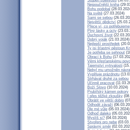
Stupeň trpělivosti
(30.03.
Nejpoučnější kniha
(29.0
Bohu podobal
(28.03.202
Na světě
(27.03.2024)
Sami se sebou
(26.03.20
Největší dědictví
(25.03.
Přece ví, co potřebujeme
Plný lásky a úcty
(23.03.
Duchovní život
(22.03.20
Dobrý voják
(21.03.2024)
Nejlepší prostředek
(20.0
Ty jsi šťastný pěstoun K
Je potřeba se sehnout
(1
Obrací k Bohu
(17.03.20
Věrni křesťanskému povo
Tajemství vytrvalosti
(15.
Nebyl mu umožněn návra
Vyplňuje prázdnotu
(13.0
Strhávat druhé za sebou
Účinně pracovat
(11.03.2
Boží Slovo
(10.03.2024)
Prubířský kámen pokory
I přes těžké zkoušky
(08
Obrátit ve větší dobro
(07
Odhodit závaží
(06.03.20
Dle mé vůle
(05.03.2024)
Odhoď daleko
(05.03.202
Myslíš si?
(04.03.2024)
Stvořeni pro nebe
(03.03.
Správný směr
(02.03.202