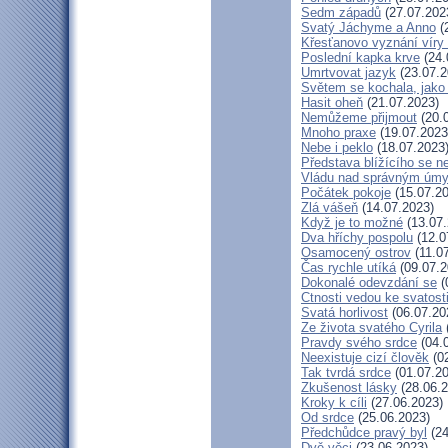
Sedm západů
(27.07.202
Svatý Jáchyme a Anno
(
Křesťanovo vyznání víry 
Poslední kapka krve
(24.
Umrtvovat jazyk
(23.07.2
Světem se kochala, jako 
Hasit oheň
(21.07.2023)
Nemůžeme přijmout
(20.
Mnoho praxe
(19.07.2023
Nebe i peklo
(18.07.2023
Představa blížícího se n
Vládu nad správným úm
Počátek pokoje
(15.07.20
Zlá vášeň
(14.07.2023)
Když je to možné
(13.07.
Dva hříchy pospolu
(12.0
Osamocený ostrov
(11.0
Čas rychle utíká
(09.07.2
Dokonalé odevzdání se
(
Ctnosti vedou ke svatost
Svatá horlivost
(06.07.20
Ze života svatého Cyrila
Pravdy svého srdce
(04.
Neexistuje cizí člověk
(02
Tak tvrdá srdce
(01.07.20
Zkušenost lásky
(28.06.2
Kroky k cíli
(27.06.2023)
Od srdce
(25.06.2023)
Předchůdce pravý byl
(24
Dvě věci
(23.06.2023)