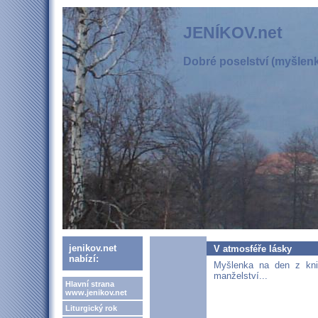
JENÍKOV.net
Dobré poselství (myšlenka
jenikov.net
V atmosféře lásky
nabízí:
Myšlenka na den z kni
manželství...
Hlavní strana
www.jenikov.net
Liturgický rok