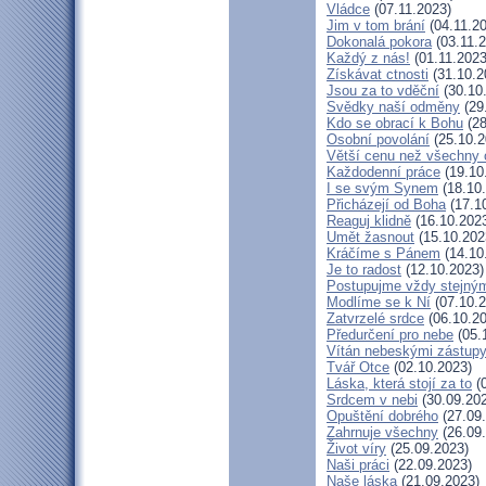
Vládce
(07.11.2023)
Jim v tom brání
(04.11.2
Dokonalá pokora
(03.11.2
Každý z nás!
(01.11.2023
Získávat ctnosti
(31.10.2
Jsou za to vděční
(30.10
Svědky naší odměny
(29
Kdo se obrací k Bohu
(28
Osobní povolání
(25.10.2
Větší cenu než všechny 
Každodenní práce
(19.10
I se svým Synem
(18.10
Přicházejí od Boha
(17.1
Reaguj klidně
(16.10.202
Umět žasnout
(15.10.202
Kráčíme s Pánem
(14.10
Je to radost
(12.10.2023)
Postupujme vždy stejn
Modlíme se k Ní
(07.10.2
Zatvrzelé srdce
(06.10.20
Předurčení pro nebe
(05.
Vítán nebeskými zástup
Tvář Otce
(02.10.2023)
Láska, která stojí za to
(0
Srdcem v nebi
(30.09.20
Opuštění dobrého
(27.09
Zahrnuje všechny
(26.09
Život víry
(25.09.2023)
Naši práci
(22.09.2023)
Naše láska
(21.09.2023)