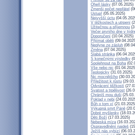
Oheň lásky
(07.05.2025)
Zmenši počet nepřátel
(0
Ustup!
(05.05.2025)
Nejvyšší úctu
(04.05.202
V těžkostech a utrpení
(2
Užitečnou a příjemnou
(2
Večer prvního dne v týdn
Doporučení
(10.04.2025)
Přijímat oběti
(09.04.2025
Neplyne ze zásluh
(08.04
Změna
(07.04.2025)
Slabá stránka
(06.04.202
S konečnými výsledky
(0
Spolehnout na Boha
(02.
Vše nebo nic
(01.04.2025
Teologicky
(31.03.2025)
Nic mocnějšího
(30.03.20
Příležitost k růstu
(29.03
Odvrácení těžkostí
(27.0
Svatost a trpělivost
(26.0
Chráníš mou duši
(25.03.
Poklad v nebi
(24.03.202
Bůh o tom ví
(21.03.2025
Výkupná smrt Páně
(20.0
Dobré myšlenky
(18.03.2
Děti Boží
(17.03.2025)
Nebeská míza
(16.03.20
Ospravedlnění najdeš
(15
Ježíš nás vybízí
(06.03.