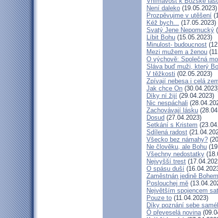
Vnímavost k Božské lásc
Není daleko
(19.05.2023)
Prozpěvujme v utěšení
(1
Kéž bych...
(17.05.2023)
Svatý Jene Nepomucký
(
Líbit Bohu
(15.05.2023)
Minulost- budoucnost
(12
Mezi mužem a ženou
(11
O výchově: Společná modl
Sláva buď muži, který Bo
V těžkosti
(02.05.2023)
Zpívají nebesa i celá ze
Jak chce On
(30.04.2023
Díky ní žijí
(29.04.2023)
Nic nespáchali
(28.04.20
Zachovávají lásku
(28.04
Dosud
(27.04.2023)
Setkání s Kristem
(23.04
Sdílená radost
(21.04.20
Všecko bez námahy?
(20
Ne člověku, ale Bohu
(19
Všechny nedostatky
(18.
Nejvyšší trest
(17.04.202
O spásu duší
(16.04.202
Zaměstnán jedině Bohe
Poslouchej mě
(13.04.20
Největším spojencem sa
Pouze to
(11.04.2023)
Díky poznání sebe samé
Ó převeselá novina
(09.0