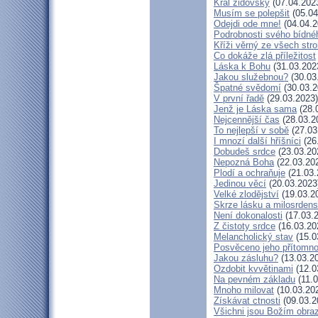
Král židovský
(07.04.202
Musím se polepšit
(05.04
Odejdi ode mne!
(04.04.2
Podrobnosti svého bídné
Kříži věrný ze všech str
Co dokáže zlá příležitost
Láska k Bohu
(31.03.202
Jakou služebnou?
(30.03
Špatné svědomí
(30.03.2
V první řadě
(29.03.2023)
Jenž je Láska sama
(28.
Nejcennější čas
(28.03.2
To nejlepší v sobě
(27.03
I mnozí další hříšníci
(26
Dobudeš srdce
(23.03.20
Nepozná Boha
(22.03.20
Plodí a ochraňuje
(21.03.
Jedinou věcí
(20.03.2023
Velké zlodějství
(19.03.2
Skrze lásku a milosrdens
Není dokonalosti
(17.03.
Z čistoty srdce
(16.03.20
Melancholický stav
(15.0
Posvěceno jeho přítomno
Jakou zásluhu?
(13.03.2
Ozdobit kvvětinami
(12.0
Na pevném základu
(11.0
Mnoho milovat
(10.03.20
Získávat ctnosti
(09.03.2
Všichni jsou Božím obr