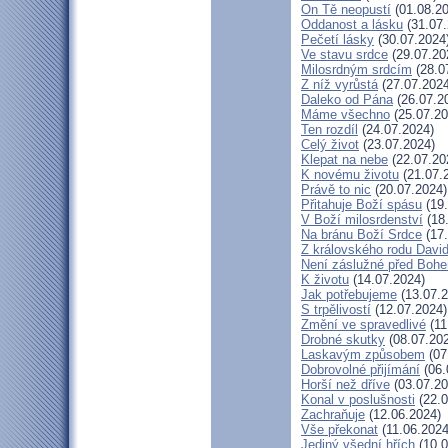
On Tě neopustí
(01.08.20
Oddanost a lásku
(31.07.
Pečetí lásky
(30.07.2024
Ve stavu srdce
(29.07.20
Milosrdným srdcím
(28.0
Z níž vyrůstá
(27.07.2024
Daleko od Pána
(26.07.2
Máme všechno
(25.07.20
Ten rozdíl
(24.07.2024)
Celý život
(23.07.2024)
Klepat na nebe
(22.07.20
K novému životu
(21.07.
Právě to nic
(20.07.2024)
Přitahuje Boží spásu
(19.
V Boží milosrdenství
(18
Na bránu Boží Srdce
(17.
Z královského rodu Davi
Není záslužné před Boh
K životu
(14.07.2024)
Jak potřebujeme
(13.07.2
S trpělivostí
(12.07.2024)
Změní ve spravedlivé
(11
Drobné skutky
(08.07.20
Laskavým způsobem
(07
Dobrovolné přijímání
(06.
Horší než dříve
(03.07.20
Konal v poslušnosti
(22.0
Zachraňuje
(12.06.2024)
Vše překonat
(11.06.2024
Jediný všední hřích
(10.0