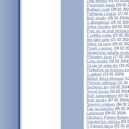
Znát definici
(01.03.2024)
Pozemské bouře
(29.02.
Budoucí svatí
(28.02.202
Potřebuje ji každý
(27.02
Boží skutky
(26.02.2024)
S důsledností
(25.02.202
Srdce člověka
(24.02.202
Proti zlu ne proti hříšníko
Z celého světa
(22.02.20
Ale také sebe
(21.02.202
Štěstí na zemi
(20.02.20
Prosili o pomoc
(19.02.20
Skutečnost našeho život
Příkladný život
(17.02.20
Cenu skutků
(16.02.2024
Za pár let nebo dní
(15.02
Pohleďme na Kristovu kr
S radostí
(13.02.2024)
Můžeš těžce klesnout
(12
Přijmout odlišnost
(11.02
Duchovní boj
(10.02.2024
Smysl života
(10.02.2024
Boží spravedlnost
(07.02
Boží skutky
(07.02.2024)
Stejným směrem
(06.02.
Čas na sluníčku
(05.02.2
Laskavost
(04.02.2024)
Obchod s Pánem Bohem
Uskutečňují zblízka
(03.0
V Pánově lásce
(02.02.2