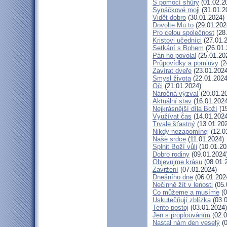
S pomocí shůry
(01.02.2
Synáčkové moji
(31.01.2
Vidět dobro
(30.01.2024)
Dovolte Mu to
(29.01.202
Pro celou společnost
(28
Kristovi učedníci
(27.01.
Setkání s Bohem
(26.01.
Pán ho povolal
(25.01.20
Průpovídky a pomluvy
(2
Zavírat dveře
(23.01.2024
Smysl života
(22.01.2024
Oči
(21.01.2024)
Náročná výzva!
(20.01.2
Aktuální stav
(16.01.2024
Nejkrásnější díla Boží
(15
Využívat čas
(14.01.2024
Trvale šťastný
(13.01.20
Nikdy nezapomínej
(12.0
Naše srdce
(11.01.2024)
Splnit Boží vůli
(10.01.20
Dobro rodiny
(09.01.2024
Objevujme krásu
(08.01.
Zavržení
(07.01.2024)
Dnešního dne
(06.01.202
Nečinně žít v lenosti
(05.
Co můžeme a musíme
(0
Uskutečňují zblízka
(03.0
Tento postoj
(03.01.2024)
Jen s proplouváním
(02.0
Nastal nám den veselý
(0