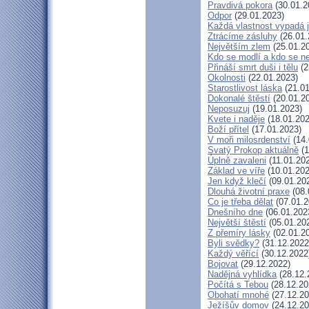
Pravdivá pokora
(30.01.2
Odpor
(29.01.2023)
Každá vlastnost vypadá j
Ztrácíme zásluhy
(26.01.
Největším zlem
(25.01.2
Kdo se modlí a kdo se n
Přináší smrt duši i tělu
(2
Okolnosti
(22.01.2023)
Starostlivost láska
(21.01
Dokonalé štěstí
(20.01.2
Neposuzuj
(19.01.2023)
Kvete i naděje
(18.01.202
Boží přítel
(17.01.2023)
V moři milosrdenství
(14.
Svatý Prokop aktuálně
(1
Úplně zavaleni
(11.01.20
Základ ve víře
(10.01.202
Jen když klečí
(09.01.20
Dlouhá životní praxe
(08.
Co je třeba dělat
(07.01.2
Dnešního dne
(06.01.202
Největší štěstí
(05.01.20
Z přemíry lásky
(02.01.2
Byli svědky?
(31.12.2022
Každý věřící
(30.12.2022
Bojovat
(29.12.2022)
Nadějná vyhlídka
(28.12.
Počítá s Tebou
(28.12.20
Obohatí mnohé
(27.12.20
Ježíšův domov
(24.12.20