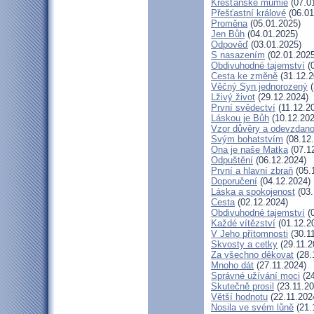
Křesťanské mumie
(07.0
Přešťastní králové
(06.01
Proměna
(05.01.2025)
Jen Bůh
(04.01.2025)
Odpověď
(03.01.2025)
S nasazením
(02.01.2025
Obdivuhodné tajemství
(0
Cesta ke změně
(31.12.2
Věčný Syn jednorozený
(
Lživý život
(29.12.2024)
První svědectví
(11.12.2
Láskou je Bůh
(10.12.202
Vzor důvěry a odevzdano
Svým bohatstvím
(08.12
Ona je naše Matka
(07.1
Odpuštění
(06.12.2024)
První a hlavní zbraň
(05.
Doporučení
(04.12.2024)
Láska a spokojenost
(03.
Cesta
(02.12.2024)
Obdivuhodné tajemství
(0
Každé vítězství
(01.12.2
V Jeho přítomnosti
(30.1
Skvosty a cetky
(29.11.2
Za všechno děkovat
(28.
Mnoho dát
(27.11.2024)
Správné užívání moci
(24
Skutečně prosil
(23.11.20
Větší hodnotu
(22.11.202
Nosila ve svém lůně
(21.