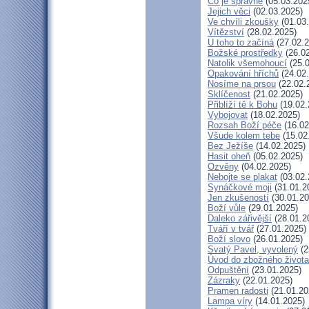
Co je správné
(05.03.202
Jejich věci
(02.03.2025)
Ve chvíli zkoušky
(01.03
Vítězství
(28.02.2025)
U toho to začíná
(27.02.2
Božské prostředky
(26.02
Natolik všemohoucí
(25.0
Opakování hříchů
(24.02
Nosíme na prsou
(22.02.
Sklíčenost
(21.02.2025)
Přiblíží tě k Bohu
(19.02.
Vybojovat
(18.02.2025)
Rozsah Boží péče
(16.02
Všude kolem tebe
(15.02
Bez Ježíše
(14.02.2025)
Hasit oheň
(05.02.2025)
Ozvěny
(04.02.2025)
Nebojte se plakat
(03.02.
Synáčkové moji
(31.01.2
Jen zkušeností
(30.01.20
Boží vůle
(29.01.2025)
Daleko zářivější
(28.01.2
Tváří v tvář
(27.01.2025)
Boží slovo
(26.01.2025)
Svatý Pavel, vyvolený
(2
Úvod do zbožného života
Odpuštění
(23.01.2025)
Zázraky
(22.01.2025)
Pramen radosti
(21.01.20
Lampa víry
(14.01.2025)