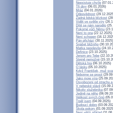
Neexistuje chvíle
(07.01.
Tři divy
(06.01.2026)
Mráz
(04.01.2026)
Odpovědnost
(29.12.2025
Žádná lidská blízkost
(28
Vidět ve světle víry
(26.1
Dítě se nám narodilo
(25.
Pokorné vůči Němu
(23.1
Není to ona
(22.12.2025)
Není schopen
(16.12.202
Pán přichází
(30.11.2025
Snášet bližního
(30.10.20
Matka nepolevila
(24.10.
Definice
(23.10.2025)
Jenom pro Tebe
(22.10.2
Stejně nemožné
(15.10.2
Dětská hra
(06.10.2025)
O lásku
(05.10.2025)
Když František, muž sva
Nebojme se prosit
(29.09
Jako moje víra
(25.09.20
Osvobozeni od strachu a
V nebeské slávě
(15.09.
Nikoliv služebníka
(07.09
Jedině na něho
(06.09.20
Velikost svých činů
(05.0
Trpěl jsem
(04.09.2025)
Budoucí dobro
(03.09.20
Škola pokory
(01.09.2025
Není větší příklad
(31.08