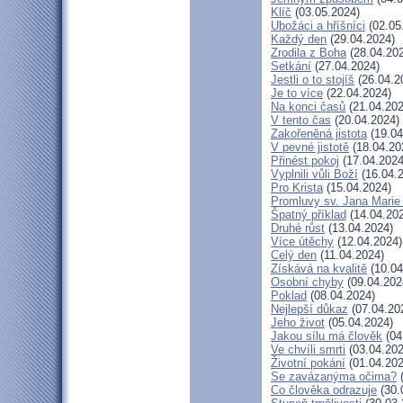
Klíč
(03.05.2024)
Ubožáci a hříšníci
(02.05
Každý den
(29.04.2024)
Zrodila z Boha
(28.04.20
Setkání
(27.04.2024)
Jestli o to stojíš
(26.04.2
Je to více
(22.04.2024)
Na konci časů
(21.04.202
V tento čas
(20.04.2024)
Zakořeněná jistota
(19.04
V pevné jistotě
(18.04.20
Přinést pokoj
(17.04.2024
Vyplnili vůli Boží
(16.04.
Pro Krista
(15.04.2024)
Promluvy sv. Jana Marie 
Špatný příklad
(14.04.20
Druhé růst
(13.04.2024)
Více útěchy
(12.04.2024)
Celý den
(11.04.2024)
Získává na kvalitě
(10.04
Osobní chyby
(09.04.202
Poklad
(08.04.2024)
Nejlepší důkaz
(07.04.20
Jeho život
(05.04.2024)
Jakou sílu má člověk
(04
Ve chvíli smrti
(03.04.202
Životní pokání
(01.04.202
Se zavázanýma očima?
(
Co člověka odrazuje
(30.