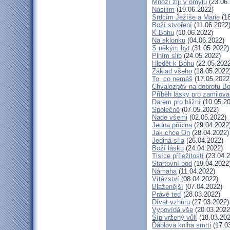
Mnozí žijí v omylu
(23.06.
Násilím
(19.06.2022)
Srdcím Ježíše a Marie
(18
Boží stvoření
(11.06.2022
K Bohu
(10.06.2022)
Na sklonku
(04.06.2022)
S někým být
(31.05.2022)
Plním slib
(24.05.2022)
Hledět k Bohu
(22.05.2022
Základ všeho
(18.05.2022
To, co nemáš
(17.05.2022
Chvalozpěv na dobrotu B
Příběh lásky pro zamilov
Darem pro bližní
(10.05.20
Společně
(07.05.2022)
Nade všemi
(02.05.2022)
Jedna příčina
(29.04.2022
Jak chce On
(28.04.2022)
Jediná síla
(26.04.2022)
Boží lásku
(24.04.2022)
Tisíce příležitostí
(23.04.2
Startovní bod
(19.04.2022
Námaha
(11.04.2022)
Vítězství
(08.04.2022)
Blaženější
(07.04.2022)
Právě teď
(28.03.2022)
Dívat vzhůru
(27.03.2022)
Vypovídá vše
(20.03.2022
Šíp vržený vůlí
(18.03.202
Ďáblova kniha smrti
(17.0