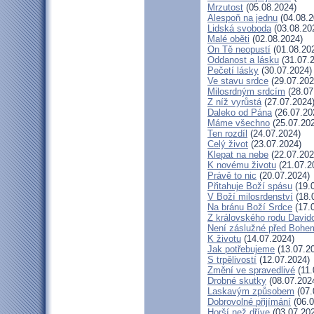
Mrzutost
(05.08.2024)
Alespoň na jednu
(04.08.2
Lidská svoboda
(03.08.20
Malé oběti
(02.08.2024)
On Tě neopustí
(01.08.20
Oddanost a lásku
(31.07.
Pečetí lásky
(30.07.2024)
Ve stavu srdce
(29.07.202
Milosrdným srdcím
(28.07
Z níž vyrůstá
(27.07.2024
Daleko od Pána
(26.07.20
Máme všechno
(25.07.20
Ten rozdíl
(24.07.2024)
Celý život
(23.07.2024)
Klepat na nebe
(22.07.202
K novému životu
(21.07.2
Právě to nic
(20.07.2024)
Přitahuje Boží spásu
(19.
V Boží milosrdenství
(18.
Na bránu Boží Srdce
(17.
Z královského rodu David
Není záslužné před Bohe
K životu
(14.07.2024)
Jak potřebujeme
(13.07.2
S trpělivostí
(12.07.2024)
Změní ve spravedlivé
(11.
Drobné skutky
(08.07.202
Laskavým způsobem
(07.
Dobrovolné přijímání
(06.0
Horší než dříve
(03.07.20