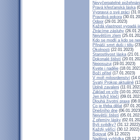
Nevyčerpatelné požehnán
Pravá křesťanská láska
(0
Vypravuj o své práci
(31.0
Pravdivá pokora
(30.01.20
Odpor
(29.01.2023)
Každá vlastnost vypadá j
Ztrácíme zásluhy
(26.01.2
Největším zlem
(25.01.20
Kdo se modlí a kdo se ne
Přináší smrt duši i tělu
(23
Okolnosti
(22.01.2023)
Starostlivost láska
(21.01
Dokonalé štěstí
(20.01.20
Neposuzuj
(19.01.2023)
Kvete i naděje
(18.01.202
Boží přítel
(17.01.2023)
V moři milosrdenství
(14.0
Svatý Prokop aktuálně
(13
Úplně zavaleni
(11.01.202
Základ ve víře
(10.01.202
Jen když klečí
(09.01.202
Dlouhá životní praxe
(08.0
Co je třeba dělat
(07.01.20
Dnešního dne
(06.01.2023
Největší štěstí
(05.01.202
Z přemíry lásky
(02.01.20
Byli svědky?
(31.12.2022)
Každý věřící
(30.12.2022)
Bojovat
(29.12.2022)
Nadějná vyhlídka
(28.12.2