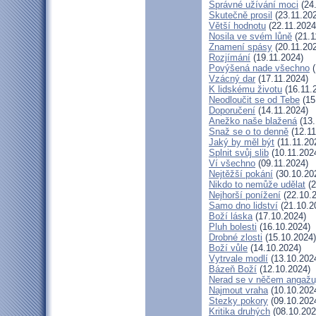
Správné užívání moci
(24.
Skutečně prosil
(23.11.20
Větší hodnotu
(22.11.2024
Nosila ve svém lůně
(21.1
Znamení spásy
(20.11.20
Rozjímání
(19.11.2024)
Povýšená nade všechno
(
Vzácný dar
(17.11.2024)
K lidskému životu
(16.11.
Neodloučit se od Tebe
(15
Doporučení
(14.11.2024)
Anežko naše blažená
(13.
Snaž se o to denně
(12.11
Jaký by měl být
(11.11.20
Splnit svůj slib
(10.11.202
Ví všechno
(09.11.2024)
Nejtěžší pokání
(30.10.20
Nikdo to nemůže udělat
(2
Nejhorší ponížení
(22.10.
Samo dno lidství
(21.10.2
Boží láska
(17.10.2024)
Pluh bolesti
(16.10.2024)
Drobné zlosti
(15.10.2024)
Boží vůle
(14.10.2024)
Vytrvale modlí
(13.10.202
Bázeň Boží
(12.10.2024)
Nerad se v něčem angažu
Najmout vraha
(10.10.202
Stezky pokory
(09.10.202
Kritika druhých
(08.10.202