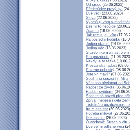
Kroky k cíli
(27.06.2023)
Od srdce
(25.06.2023)
Předchůdce pravý byl
(24.
Dvě věci
(23.06.2023)
Slova
(22.06.2023)
Vyprošuji vám v modlitbá
Bez ní to nepůjde
(20.06.
Zdarma
(19.06.2023)
Jak rostla její víra
(17.06.
Na poslední hodinku
(16.0
Jediná starost
(14.06.2023
Jediná věc
(13.06.2023)
Služebníkem a nástrojem
Pro prázdnotu
(11.06.2023
Někdy je to těžké
(10.06.
Křesťanská radost
(09.06.
Pokrme nebeský
(08.06.2
Jste vnímaví?
(07.06.202
Soužití či soužení?: Milují
Všechno očekávat od Bo
Radost ze života
(05.06.2
Radost svědomí
(04.06.20
Spasitelná bázeň před hř
Zpívají nebesa i celá zem
Tisíckráte pozdravujem te
Ita missa est
(30.05.2023)
Potřeba milovat
(27.05.20
Dokonalost
(26.05.2023)
O výchově: Strach o víru d
Dvě velmi odlišné věci
(24