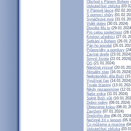
Obchod s Pánem Bohem
Uskutečňují zblízka
(03.0
V Pánově lásce
(02.02.20
S pomocí shůry
(01.02.20
Synáčkové moji
(31.01.20
Vidět dobro
(30.01.2024)
Dovolte Mu to
(29.01.2024
Pro celou společnost
(28.
Kristovi učedníci
(27.01.2
Setkání s Bohem
(26.01.2
Pán ho povolal
(25.01.202
Průpovídky a pomluvy
(24
Zavírat dveře
(23.01.2024
Smysl života
(22.01.2024)
Oči
(21.01.2024)
Náročná výzva!
(20.01.20
Aktuální stav
(16.01.2024
Nejkrásnější díla Boží
(15
Využívat čas
(14.01.2024
Trvale šťastný
(13.01.202
Nikdy nezapomínej
(12.01
Naše srdce
(11.01.2024)
Splnit Boží vůli
(10.01.202
Dobro rodiny
(09.01.2024)
Objevujme krásu
(08.01.2
Zavržení
(07.01.2024)
Dnešního dne
(06.01.2024
Nečinně žít v lenosti
(05.0
Co můžeme a musíme
(04
Uskutečňují zblízka
(03.0