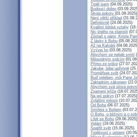
Trpěl jsem
(04.09.2025)
Budoucí dobro
(03.09.202
Škola pokory
(01.09.2025)
Není větší příklad
(31.08.
Definitivně
(24.08.2025)
Kvalitní lidské vztahy
(18.
Nic jiného na starosti
(07.
Zůstaň s námi, Kriste Pa
Z lásky k Bohu
(05.08.202
Až na Kalvárii
(04.08.2025
Vzývej ho
(03.08.2025)
Abychom se nebáli smrti
(
Milosrdným srdcím
(01.08
Přímo ze srdce
(27.07.20
Jakube, tebe upřímně
(25.
Proměňuje svět
(24.07.20
Buď veleben, můj Pane Je
Základním zákonem
(22.0
Abychom svá slova potvrdi
Znamení kříže
(18.07.202
Na její pokyn
(17.07.2025)
Zvláštní milosti
(10.07.20
Od Boha
(06.07.2025)
Smířeni s Bohem
(03.07.2
O Bohu, o bližním a o so
Líbit se Bohu
(29.06.2025
Volání
(19.06.2025)
Spatřit svět
(15.06.2025)
Trpělivost v utrpení
(20.05