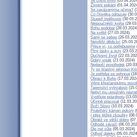
Ve chvíli smrti
(03.04.202
Životní pokání
(01.04.202
Se zavázanýma očima?
(
Co člověka odrazuje
(30.0
Stupeň trpělivosti
(30.03.2
Nejpoučnější kniha
(29.03
Bohu podobal
(28.03.2024
Na světě
(27.03.2024)
Sami se sebou
(26.03.202
Největší dědictví
(25.03.2
Přece ví, co potřebujeme
Plný lásky a úcty
(23.03.2
Duchovní život
(22.03.202
Dobrý voják
(21.03.2024)
Nejlepší prostředek
(20.03
Ty jsi šťastný pěstoun Kr
Je potřeba se sehnout
(18
Obrací k Bohu
(17.03.202
Věrni křesťanskému povol
Tajemství vytrvalosti
(15.
Nebyl mu umožněn návrat
Vyplňuje prázdnotu
(13.03
Účinně pracovat
(11.03.20
Boží Slovo
(10.03.2024)
Prubířský kámen pokory
(
I přes těžké zkoušky
(08.
Obrátit ve větší dobro
(07.
Odhodit závaží
(06.03.202
Dle mé vůle
(05.03.2024)
Odhoď daleko
(05.03.2024