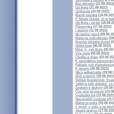
Bez přičinění
(22.09.2022)
Od Boha
(21.09.2022)
Uzdravuje
(20.09.2022)
Marně namáhá
(19.09.202
P. Marek Dunda: Je to jed
Od Boha i od lidí
(18.09.2
Připomínka
(17.09.2022)
I druhým
(11.09.2022)
Na pomoc slova
(09.09.20
Maria na svět přichází
(08
Rytmus lidského života
(0
Veliká bída
(06.09.2022)
Miluji Ti, můj Bože
(05.09
Víra roste
(04.09.2022)
Chodila a stopy
(03.09.20
K neustálému obnovování
Poklady své všemohoucno
K nikomu
(30.08.2022)
Něco jedinečného
(29.08.
Mýlí a nemýlí
(28.08.2022
Skřítek Kostelníček: Evang
Ještě je tolik dobrého, co
Směrem k druhým
(26.08.
Čím více jsi mocný
(23.08
Vyslechni mě
(22.08.2022
Nejcennější svoboda
(21.
Máme to srdce
(20.08.202
V mysli, v srdci a na rtec
Sloužit druhým
(17.08.202