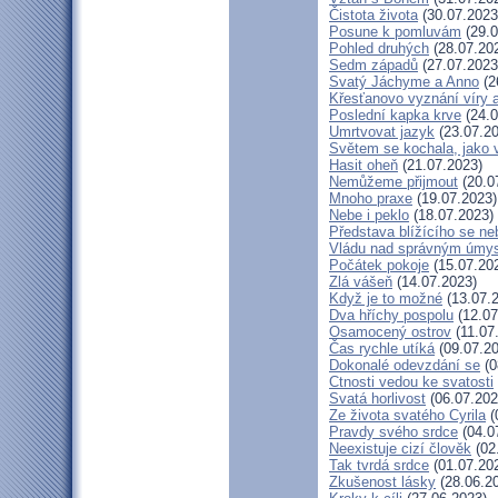
Čistota života
(30.07.2023
Posune k pomluvám
(29.0
Pohled druhých
(28.07.20
Sedm západů
(27.07.2023
Svatý Jáchyme a Anno
(2
Křesťanovo vyznání víry 
Poslední kapka krve
(24.0
Umrtvovat jazyk
(23.07.20
Světem se kochala, jako v
Hasit oheň
(21.07.2023)
Nemůžeme přijmout
(20.0
Mnoho praxe
(19.07.2023)
Nebe i peklo
(18.07.2023)
Představa blížícího se ne
Vládu nad správným úmy
Počátek pokoje
(15.07.20
Zlá vášeň
(14.07.2023)
Když je to možné
(13.07.
Dva hříchy pospolu
(12.07
Osamocený ostrov
(11.07
Čas rychle utíká
(09.07.20
Dokonalé odevzdání se
(0
Ctnosti vedou ke svatosti
Svatá horlivost
(06.07.202
Ze života svatého Cyrila
(
Pravdy svého srdce
(04.0
Neexistuje cizí člověk
(02
Tak tvrdá srdce
(01.07.20
Zkušenost lásky
(28.06.2