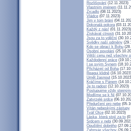
Rozlišování
(12.11.2023)
Vlastním jménem
(11.11.2
Zrcadlo
(08.11.2023)
Vládce
(07.11.2023)
Jim v tom brání
(04.11.20
Dokonalá pokora
(03.11.2
Každý z nás!
(01.11.2023)
Získávat ctnosti
(31.10.20
Jsou za to vděční
(30.10.
Svědky naší odměny
(29.
Kdo se obrací k Bohu
(28.
Osobní povolání
(25.10.20
Větší cenu než všechny o
Každodenní práce
(19.10.
I se svým Synem
(18.10.
Přicházejí od Boha
(17.10
Reaguj klidně
(16.10.2023
Umět žasnout
(15.10.2023
Kráčíme s Pánem
(14.10.
Je to radost
(12.10.2023)
Postupujme vždy stejný
Modlíme se k Ní
(07.10.2
Zatvrzelé srdce
(06.10.20
Předurčení pro nebe
(05.1
Vítán nebeskými zástupy
Tvář Otce
(02.10.2023)
Láska, která stojí za to
(0
Srdcem v nebi
(30.09.202
Opuštění dobrého
(27.09.
Zahrnuje všechny
(26.09.