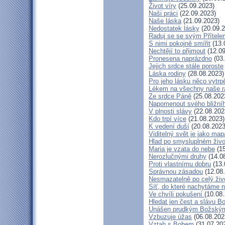
Život víry
(25.09.2023)
Naši práci
(22.09.2023)
Naše láska
(21.09.2023)
Nedostatek lásky
(20.09.2
Raduj se se svým Přítele
S nimi pokojně smířit
(13.
Nechtějí to přijmout
(12.09
Pronesena naprázdno
(03.
Jejich srdce stále poroste
Láska rodiny
(28.08.2023)
Pro jeho lásku něco vytrp
Lékem na všechny naše r
Ze srdce Páně
(25.08.202
Napomenout svého bližní
V plnosti slávy
(22.08.202
Kdo trpí více
(21.08.2023)
K vedení duší
(20.08.2023
Viditelný svět je jako map
Hlad po smysluplném živo
Maria je vzata do nebe
(15
Nerozlučnými druhy
(14.0
Proti vlastnímu dobru
(13.
Správnou zásadou
(12.08
Nesmazatelně po celý živ
Síť, do které nachytáme n
Ve chvíli pokušení
(10.08
Hledat jen čest a slávu B
Unášen prudkým Božský
Vzbuzuje úžas
(06.08.202
Vztah s Bohem
(31.07.20