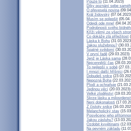
Pouze to
(11.04.2023)
Díky poznání sebe samé
Ó převeselá novina
(09.04
Král židovský
(07.04.2023
Musím se polepšit
(05.04.
Odejdi ode mne!
(04.04.20
Podrobnosti svého bídnéh
Kříži věrný ze všech stro
Co dokáže zlá příležitost
(
Láska k Bohu
(31.03.2023
Jakou služebnou?
(30.03.
Špatné svědomí
(30.03.20
V první řadě
(29.03.2023)
Jenž je Láska sama
(28.0
Nejcennější čas
(28.03.20
To nejlepší v sobě
(27.03.
I mnozí další hříšníci
(26.
Dobudeš srdce
(23.03.202
Nepozná Boha
(22.03.202
Plodí a ochraňuje
(21.03.2
Jedinou věcí
(20.03.2023)
Velké zlodějství
(19.03.20
Skrze lásku a milosrdenst
Není dokonalosti
(17.03.2
Z čistoty srdce
(16.03.202
Melancholický stav
(15.03
Posvěceno jeho přítomnos
Jakou zásluhu?
(13.03.20
Ozdobit kvvětinami
(12.03
Na pevném základu
(11.0