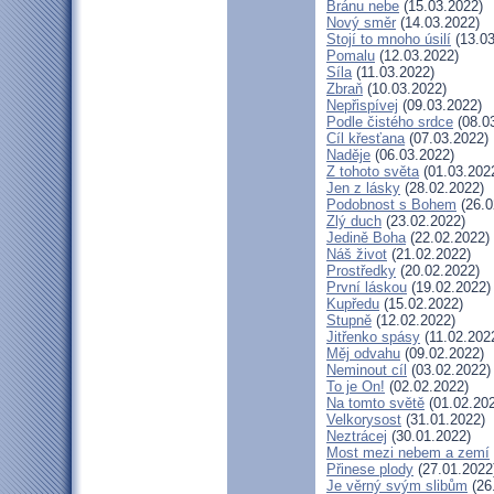
Bránu nebe
(15.03.2022)
Nový směr
(14.03.2022)
Stojí to mnoho úsilí
(13.03
Pomalu
(12.03.2022)
Síla
(11.03.2022)
Zbraň
(10.03.2022)
Nepřispívej
(09.03.2022)
Podle čistého srdce
(08.0
Cíl křesťana
(07.03.2022)
Naděje
(06.03.2022)
Z tohoto světa
(01.03.202
Jen z lásky
(28.02.2022)
Podobnost s Bohem
(26.0
Zlý duch
(23.02.2022)
Jedině Boha
(22.02.2022)
Náš život
(21.02.2022)
Prostředky
(20.02.2022)
První láskou
(19.02.2022)
Kupředu
(15.02.2022)
Stupně
(12.02.2022)
Jitřenko spásy
(11.02.202
Měj odvahu
(09.02.2022)
Neminout cíl
(03.02.2022)
To je On!
(02.02.2022)
Na tomto světě
(01.02.20
Velkorysost
(31.01.2022)
Neztrácej
(30.01.2022)
Most mezi nebem a zemí
Přinese plody
(27.01.2022
Je věrný svým slibům
(26