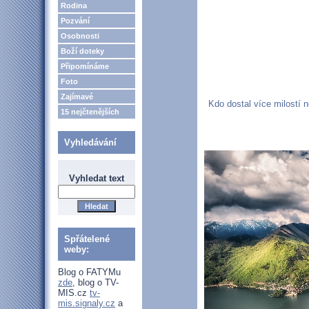
Rodina
Pozvání
Osobnosti
Boží doteky
Připomínáme
Foto
Zajímavé
Kdo dostal více milostí n
15 nejčtenějších
Vyhledávání
Vyhledat text
Spřátelené
weby:
Blog o FATYMu
zde
, blog o TV-
MIS.cz
tv-
mis.signaly.cz
a