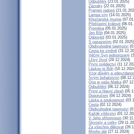
Odpuštění
(23.01.2025)
Zázraky
(22.01.2025)
Pramen radosti
(21.01.202
Lampa víry
(14.01.2025)
Křesťanské mumie
(07.01
Přešťastní králové
(06.01.
Proměna
(05.01.2025)
Jen Bůh
(04.01.2025)
Odpověď
(03.01.2025)
S nasazením
(02.01.2025
Obdivuhodné tajemství
(0
Cesta ke změně
(31.12.20
Věčný Syn jednorozený
(3
Lživý život
(29.12.2024)
První svědectví
(11.12.20
Láskou je Bůh
(10.12.202
Vzor důvěry a odevzdanos
Svým bohatstvím
(08.12.
Ona je naše Matka
(07.12
Odpuštění
(06.12.2024)
První a hlavní zbraň
(05.1
Doporučení
(04.12.2024)
Láska a spokojenost
(03.1
Cesta
(02.12.2024)
Obdivuhodné tajemství
(0
Každé vítězství
(01.12.20
V Jeho přítomnosti
(30.11
Skvosty a cetky
(29.11.20
Za všechno děkovat
(28.1
Mnoho dát
(27.11.2024)