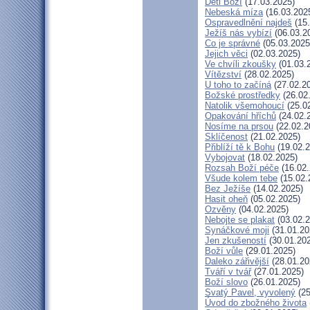
Děti Boží
(17.03.2025)
Nebeská míza
(16.03.202
Ospravedlnění najdeš
(15.
Ježíš nás vybízí
(06.03.2
Co je správné
(05.03.2025
Jejich věci
(02.03.2025)
Ve chvíli zkoušky
(01.03.
Vítězství
(28.02.2025)
U toho to začíná
(27.02.2
Božské prostředky
(26.02
Natolik všemohoucí
(25.0
Opakování hříchů
(24.02.
Nosíme na prsou
(22.02.2
Sklíčenost
(21.02.2025)
Přiblíží tě k Bohu
(19.02.2
Vybojovat
(18.02.2025)
Rozsah Boží péče
(16.02.
Všude kolem tebe
(15.02.
Bez Ježíše
(14.02.2025)
Hasit oheň
(05.02.2025)
Ozvěny
(04.02.2025)
Nebojte se plakat
(03.02.2
Synáčkové moji
(31.01.20
Jen zkušeností
(30.01.20
Boží vůle
(29.01.2025)
Daleko zářivější
(28.01.20
Tváří v tvář
(27.01.2025)
Boží slovo
(26.01.2025)
Svatý Pavel, vyvolený
(25
Úvod do zbožného života