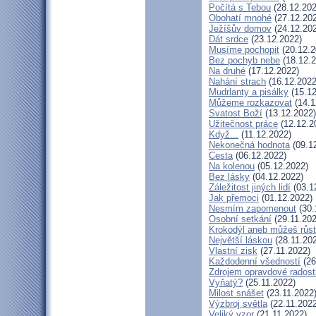
Počítá s Tebou
(28.12.202
Obohatí mnohé
(27.12.20
Ježíšův domov
(24.12.20
Dát srdce
(23.12.2022)
Musíme pochopit
(20.12.2
Bez pochyb nebe
(18.12.2
Na druhé
(17.12.2022)
Nahání strach
(16.12.2022
Mudrlanty a pisálky
(15.12
Můžeme rozkazovat
(14.1
Svatost Boží
(13.12.2022)
Užitečnost práce
(12.12.2
Když...
(11.12.2022)
Nekonečná hodnota
(09.1
Cesta
(06.12.2022)
Na kolenou
(05.12.2022)
Bez lásky
(04.12.2022)
Záležitost jiných lidí
(03.1
Jak přemoci
(01.12.2022)
Nesmím zapomenout
(30.
Osobní setkání
(29.11.202
Krokodýl aneb můžeš růst:
Největší láskou
(28.11.20
Vlastní zisk
(27.11.2022)
Každodenní všedností
(26
Zdrojem opravdové radosti
Vyňatý?
(25.11.2022)
Milost snášet
(23.11.2022
Výzbroj světla
(22.11.2022
Veliký vzor
(21.11.2022)