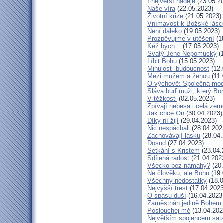
I největší naděje
(23.05.2
Naše víra
(22.05.2023)
Životní krize
(21.05.2023)
Vnímavost k Božské lásce
Není daleko
(19.05.2023)
Prozpěvujme v utěšení
(1
Kéž bych...
(17.05.2023)
Svatý Jene Nepomucký
(1
Líbit Bohu
(15.05.2023)
Minulost- budoucnost
(12.
Mezi mužem a ženou
(11.
O výchově: Společná modli
Sláva buď muži, který Boh
V těžkosti
(02.05.2023)
Zpívají nebesa i celá zem
Jak chce On
(30.04.2023)
Díky ní žijí
(29.04.2023)
Nic nespáchali
(28.04.202
Zachovávají lásku
(28.04.
Dosud
(27.04.2023)
Setkání s Kristem
(23.04.
Sdílená radost
(21.04.202
Všecko bez námahy?
(20.
Ne člověku, ale Bohu
(19.
Všechny nedostatky
(18.0
Nejvyšší trest
(17.04.2023
O spásu duší
(16.04.2023
Zaměstnán jedině Bohem
Poslouchej mě
(13.04.202
Největším spojencem sat