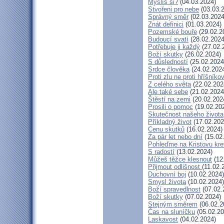
Myslíš si?
(04.03.2024)
Stvořeni pro nebe
(03.03.
Správný směr
(02.03.2024
Znát definici
(01.03.2024)
Pozemské bouře
(29.02.2
Budoucí svatí
(28.02.2024
Potřebuje ji každý
(27.02.
Boží skutky
(26.02.2024)
S důsledností
(25.02.2024
Srdce člověka
(24.02.202
Proti zlu ne proti hříšníkov
Z celého světa
(22.02.202
Ale také sebe
(21.02.2024
Štěstí na zemi
(20.02.202
Prosili o pomoc
(19.02.20
Skutečnost našeho života
Příkladný život
(17.02.202
Cenu skutků
(16.02.2024)
Za pár let nebo dní
(15.02
Pohleďme na Kristovu kre
S radostí
(13.02.2024)
Můžeš těžce klesnout
(12
Přijmout odlišnost
(11.02.
Duchovní boj
(10.02.2024)
Smysl života
(10.02.2024)
Boží spravedlnost
(07.02.
Boží skutky
(07.02.2024)
Stejným směrem
(06.02.2
Čas na sluníčku
(05.02.20
Laskavost
(04.02.2024)