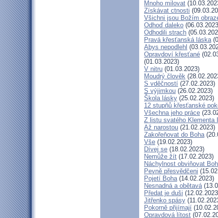
Mnoho milovat
(10.03.202
Získávat ctnosti
(09.03.20
Všichni jsou Božím obra
Odhoď daleko
(06.03.2023
Odhodili strach
(05.03.202
Pravá křesťanská láska
(0
Abys nepodlehl
(03.03.20
Opravdoví křesťané
(02.0
(01.03.2023)
V nitru
(01.03.2023)
Moudrý člověk
(28.02.202
S vděčností
(27.02.2023)
S výjimkou
(26.02.2023)
Škola lásky
(25.02.2023)
12 stupňů křesťanské pok
Všechna jeho práce
(23.0
Z listu svatého Klementa I
Až narostou
(21.02.2023)
Zakořeňovat do Boha
(20.
Vše
(19.02.2023)
Dívej se
(18.02.2023)
Nemůže žít
(17.02.2023)
Náchylnost obviňovat Bo
Pevně přesvědčeni
(15.02
Pojetí Boha
(14.02.2023)
Nesnadná a obětavá
(13.0
Předat je duši
(12.02.2023
Jitřenko spásy
(11.02.202
Pokorně přijímají
(10.02.2
Opravdová lítost
(07.02.2