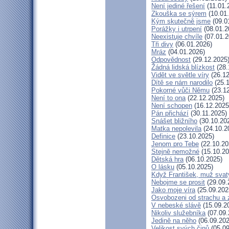
Není jediné řešení
(11.01.
Zkouška se sýrem
(10.01
Kým skutečně jsme
(09.0
Porážky i utrpení
(08.01.2
Neexistuje chvíle
(07.01.2
Tři divy
(06.01.2026)
Mráz
(04.01.2026)
Odpovědnost
(29.12.2025
Žádná lidská blízkost
(28.
Vidět ve světle víry
(26.12
Dítě se nám narodilo
(25.1
Pokorné vůči Němu
(23.12
Není to ona
(22.12.2025)
Není schopen
(16.12.2025
Pán přichází
(30.11.2025)
Snášet bližního
(30.10.20
Matka nepolevila
(24.10.2
Definice
(23.10.2025)
Jenom pro Tebe
(22.10.20
Stejně nemožné
(15.10.20
Dětská hra
(06.10.2025)
O lásku
(05.10.2025)
Když František, muž svat
Nebojme se prosit
(29.09.
Jako moje víra
(25.09.202
Osvobozeni od strachu a 
V nebeské slávě
(15.09.2
Nikoliv služebníka
(07.09.
Jedině na něho
(06.09.202
Velikost svých činů
(05.09