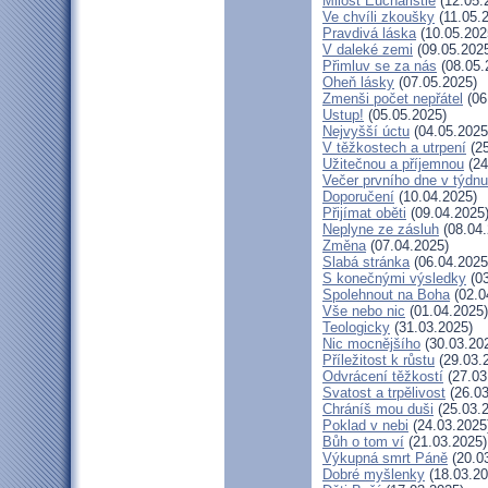
Milost Eucharistie
(12.05.
Ve chvíli zkoušky
(11.05.
Pravdivá láska
(10.05.202
V daleké zemi
(09.05.202
Přimluv se za nás
(08.05.
Oheň lásky
(07.05.2025)
Zmenši počet nepřátel
(06
Ustup!
(05.05.2025)
Nejvyšší úctu
(04.05.2025
V těžkostech a utrpení
(25
Užitečnou a příjemnou
(24
Večer prvního dne v týdnu
Doporučení
(10.04.2025)
Přijímat oběti
(09.04.2025
Neplyne ze zásluh
(08.04.
Změna
(07.04.2025)
Slabá stránka
(06.04.2025
S konečnými výsledky
(03
Spolehnout na Boha
(02.0
Vše nebo nic
(01.04.2025)
Teologicky
(31.03.2025)
Nic mocnějšího
(30.03.20
Příležitost k růstu
(29.03.
Odvrácení těžkostí
(27.03
Svatost a trpělivost
(26.03
Chráníš mou duši
(25.03.
Poklad v nebi
(24.03.2025
Bůh o tom ví
(21.03.2025)
Výkupná smrt Páně
(20.0
Dobré myšlenky
(18.03.20