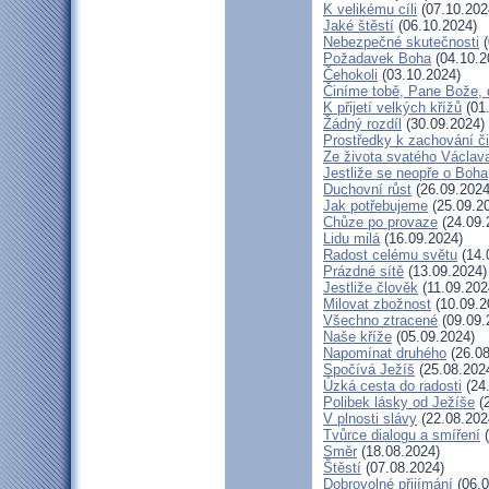
K velikému cíli
(07.10.202
Jaké štěstí
(06.10.2024)
Nebezpečné skutečnosti
(
Požadavek Boha
(04.10.2
Čehokoli
(03.10.2024)
Činíme tobě, Pane Bože, 
K přijetí velkých křížů
(01
Žádný rozdíl
(30.09.2024)
Prostředky k zachování či
Ze života svatého Václav
Jestliže se neopře o Boha
Duchovní růst
(26.09.2024
Jak potřebujeme
(25.09.2
Chůze po provaze
(24.09.
Lidu milá
(16.09.2024)
Radost celému světu
(14.
Prázdné sítě
(13.09.2024)
Jestliže člověk
(11.09.202
Milovat zbožnost
(10.09.2
Všechno ztracené
(09.09.
Naše kříže
(05.09.2024)
Napomínat druhého
(26.08
Spočívá Ježíš
(25.08.202
Úzká cesta do radosti
(24
Polibek lásky od Ježíše
(2
V plnosti slávy
(22.08.202
Tvůrce dialogu a smíření
(
Směr
(18.08.2024)
Štěstí
(07.08.2024)
Dobrovolné přijímání
(06.0