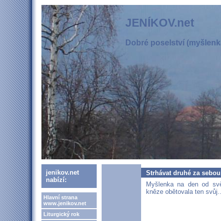
JENÍKOV.net
Dobré poselství (myšlenka
jenikov.net
Strhávat druhé za sebou
nabízí:
Myšlenka na den od svět
kněze obětovala ten svůj..
Hlavní strana
www.jenikov.net
Liturgický rok