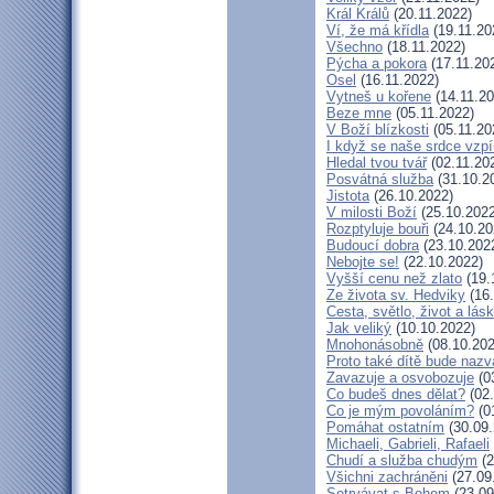
Král Králů
(20.11.2022)
Ví, že má křídla
(19.11.20
Všechno
(18.11.2022)
Pýcha a pokora
(17.11.20
Osel
(16.11.2022)
Vytneš u kořene
(14.11.20
Beze mne
(05.11.2022)
V Boží blízkosti
(05.11.20
I když se naše srdce vzpí
Hledal tvou tvář
(02.11.20
Posvátná služba
(31.10.2
Jistota
(26.10.2022)
V milosti Boží
(25.10.2022
Rozptyluje bouři
(24.10.20
Budoucí dobra
(23.10.202
Nebojte se!
(22.10.2022)
Vyšší cenu než zlato
(19.
Ze života sv. Hedviky
(16.
Cesta, světlo, život a lás
Jak veliký
(10.10.2022)
Mnohonásobně
(08.10.202
Proto také dítě bude naz
Zavazuje a osvobozuje
(0
Co budeš dnes dělat?
(02.
Co je mým povoláním?
(0
Pomáhat ostatním
(30.09.
Michaeli, Gabrieli, Rafaeli
Chudí a služba chudým
(2
Všichni zachráněni
(27.09
Setrvávat s Bohem
(23.09