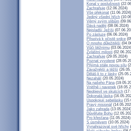
Konal v poslušnosti
(22.06
Zachraňuje
(12.06.2024)
Vše překonat
(11.06.2024)
Jediný všední hřích
(10.06
Věrný svým slibům
(09.06
Dává naději
(08.06.2024)
Nejsladší Ježíši
(07.06.20
Po zásluze
(06.06.2024)
Přispívá k očistě srdce
(0
O mnoho důležitější
(04.0
Vůči bližnímu
(03.06.2024
Zvláštní milosti
(02.06.20
Zachraňuje
(29.05.2024)
Poznat vyvolené
(28.05.2
Přijímá stále novou sílu
(2
Závažnější a těžší
(26.05
Děláš-li to z lásky
(25.05.
Nezahálí
(20.05.2024)
Na našeho Pána
(19.05.2
Vnitřně i navenek
(18.05.2
Neobjevil ve skutcích
(17.
Dokonalá láska
(16.05.20
Uspokojují sebelásku
(15.
Pravý misionář
(14.05.202
Jako zahrada
(13.05.2024
Důvěřujte Bohu
(12.05.20
Pro křesťana
(11.05.2024)
S úsměvem
(10.05.2024)
Vynahrazovat své hříchy
(
Malé výbuchy hněvu
(08.0