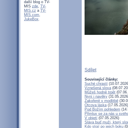
další blog o TV-
MIS
zde
,
TV-
MIS.cz
a
TV-
MIS.com
,
JukeBox
.
Sdílet
Související články:
Suché chrastí
(10.07.2026
Vznešená slova
(08.07.20
Můžeš hodně trpět
(07.06
Nyní i navěky
(31.05.2026
Zakořenit v modlitbě
(30.0
Otcova láska
(17.05.2026
Pod Božím pohledem
(14.
Přimluv se za nás u svéh
V objetí
(07.05.2026)
Sláva buď muži, který slo
Kdo stojí po jejich boku
(0