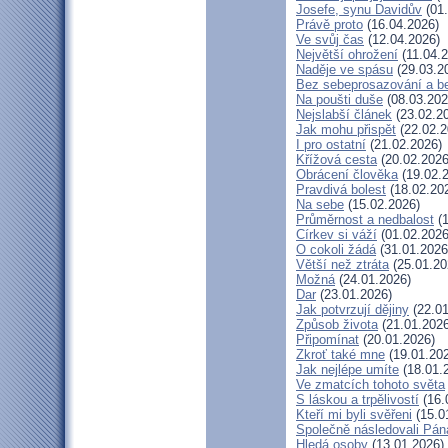
Josefe, synu Davidův
(01.
Právě proto
(16.04.2026)
Ve svůj čas
(12.04.2026)
Největší ohrožení
(11.04.2
Naděje ve spásu
(29.03.2
Bez sebeprosazování a be
Na poušti duše
(08.03.202
Nejslabší článek
(23.02.2
Jak mohu přispět
(22.02.2
I pro ostatní
(21.02.2026)
Křížová cesta
(20.02.2026
Obrácení člověka
(19.02.
Pravdivá bolest
(18.02.20
Na sebe
(15.02.2026)
Průměrnost a nedbalost
(1
Církev si váží
(01.02.2026
O cokoli žádá
(31.01.2026
Větší než ztráta
(25.01.20
Možná
(24.01.2026)
Dar
(23.01.2026)
Jak potvrzují dějiny
(22.01
Způsob života
(21.01.2026
Připomínat
(20.01.2026)
Zkroť také mne
(19.01.20
Jak nejlépe umíte
(18.01.
Ve zmatcích tohoto světa
S láskou a trpělivostí
(16.
Kteří mi byli svěřeni
(15.0
Společně následovali Pán
Hledá osoby
(13.01.2026)