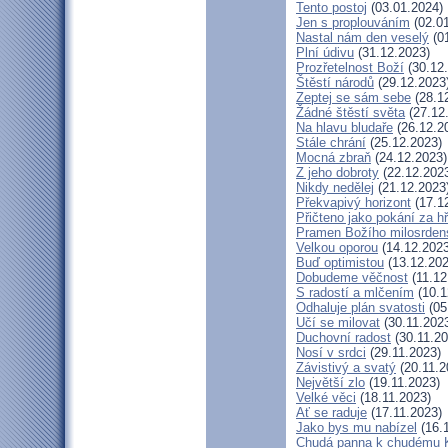
Tento postoj
(03.01.2024)
Jen s proplouváním
(02.01
Nastal nám den veselý
(01
Plní údivu
(31.12.2023)
Prozřetelnost Boží
(30.12
Štěstí národů
(29.12.2023
Zeptej se sám sebe
(28.1
Žádné štěstí světa
(27.12
Na hlavu bludaře
(26.12.2
Stále chrání
(25.12.2023)
Mocná zbraň
(24.12.2023)
Z jeho dobroty
(22.12.202
Nikdy nedělej
(21.12.2023
Překvapivý horizont
(17.1
Přičteno jako pokání za h
Pramen Božího milosrden
Velkou oporou
(14.12.2023
Buď optimistou
(13.12.202
Dobudeme věčnost
(11.12
S radostí a mlčením
(10.1
Odhaluje plán svatosti
(05
Učí se milovat
(30.11.202
Duchovní radost
(30.11.20
Nosí v srdci
(29.11.2023)
Závistivý a svatý
(20.11.2
Největší zlo
(19.11.2023)
Velké věci
(18.11.2023)
Ať se raduje
(17.11.2023)
Jako bys mu nabízel
(16.
Chudá panna k chudému K