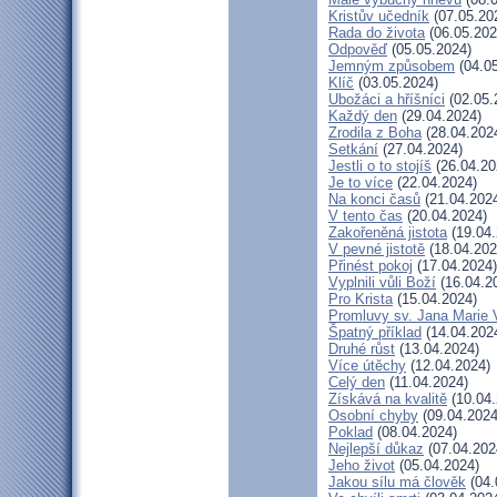
Kristův učedník
(07.05.20
Rada do života
(06.05.202
Odpověď
(05.05.2024)
Jemným způsobem
(04.05
Klíč
(03.05.2024)
Ubožáci a hříšníci
(02.05.
Každý den
(29.04.2024)
Zrodila z Boha
(28.04.202
Setkání
(27.04.2024)
Jestli o to stojíš
(26.04.20
Je to více
(22.04.2024)
Na konci časů
(21.04.202
V tento čas
(20.04.2024)
Zakořeněná jistota
(19.04.
V pevné jistotě
(18.04.202
Přinést pokoj
(17.04.2024)
Vyplnili vůli Boží
(16.04.2
Pro Krista
(15.04.2024)
Promluvy sv. Jana Marie V
Špatný příklad
(14.04.202
Druhé růst
(13.04.2024)
Více útěchy
(12.04.2024)
Celý den
(11.04.2024)
Získává na kvalitě
(10.04.
Osobní chyby
(09.04.2024
Poklad
(08.04.2024)
Nejlepší důkaz
(07.04.202
Jeho život
(05.04.2024)
Jakou sílu má člověk
(04.