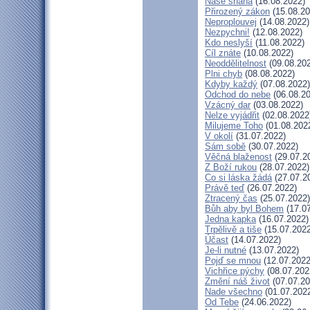
Naše snaha
(16.08.2022)
Přirozený zákon
(15.08.20
Neproplouvej
(14.08.2022)
Nezpychni!
(12.08.2022)
Kdo neslyší
(11.08.2022)
Cíl znáte
(10.08.2022)
Neoddělitelnost
(09.08.20
Plni chyb
(08.08.2022)
Kdyby každý
(07.08.2022)
Odchod do nebe
(06.08.20
Vzácný dar
(03.08.2022)
Nelze vyjádřit
(02.08.2022
Milujeme Toho
(01.08.202
V okolí
(31.07.2022)
Sám sobě
(30.07.2022)
Věčná blaženost
(29.07.2
Z Boží rukou
(28.07.2022)
Co si láska žádá
(27.07.2
Právě teď
(26.07.2022)
Ztracený čas
(25.07.2022)
Bůh aby byl Bohem
(17.07
Jedna kapka
(16.07.2022)
Trpělivě a tiše
(15.07.2022
Účast
(14.07.2022)
Je-li nutné
(13.07.2022)
Pojď se mnou
(12.07.2022
Vichřice pýchy
(08.07.202
Změní náš život
(07.07.20
Nade všechno
(01.07.202
Od Tebe
(24.06.2022)