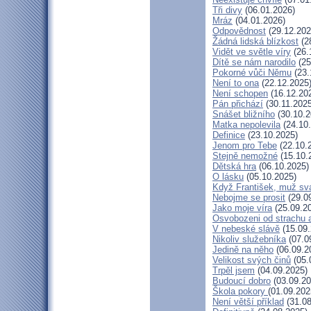
Tři divy
(06.01.2026)
Mráz
(04.01.2026)
Odpovědnost
(29.12.202
Žádná lidská blízkost
(2
Vidět ve světle víry
(26.
Dítě se nám narodilo
(25
Pokorné vůči Němu
(23.
Není to ona
(22.12.2025
Není schopen
(16.12.20
Pán přichází
(30.11.2025
Snášet bližního
(30.10.2
Matka nepolevila
(24.10
Definice
(23.10.2025)
Jenom pro Tebe
(22.10.
Stejně nemožné
(15.10.
Dětská hra
(06.10.2025)
O lásku
(05.10.2025)
Když František, muž sv
Nebojme se prosit
(29.0
Jako moje víra
(25.09.2
Osvobozeni od strachu 
V nebeské slávě
(15.09.
Nikoliv služebníka
(07.0
Jedině na něho
(06.09.2
Velikost svých činů
(05.
Trpěl jsem
(04.09.2025)
Budoucí dobro
(03.09.20
Škola pokory
(01.09.202
Není větší příklad
(31.08