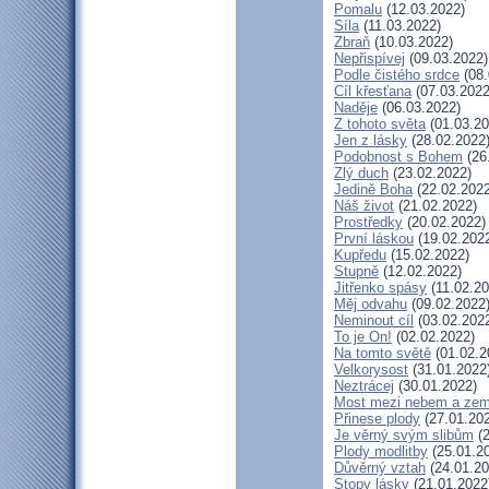
Pomalu
(12.03.2022)
Síla
(11.03.2022)
Zbraň
(10.03.2022)
Nepřispívej
(09.03.2022)
Podle čistého srdce
(08.
Cíl křesťana
(07.03.2022
Naděje
(06.03.2022)
Z tohoto světa
(01.03.20
Jen z lásky
(28.02.2022
Podobnost s Bohem
(26
Zlý duch
(23.02.2022)
Jedině Boha
(22.02.2022
Náš život
(21.02.2022)
Prostředky
(20.02.2022)
První láskou
(19.02.202
Kupředu
(15.02.2022)
Stupně
(12.02.2022)
Jitřenko spásy
(11.02.20
Měj odvahu
(09.02.2022
Neminout cíl
(03.02.202
To je On!
(02.02.2022)
Na tomto světě
(01.02.2
Velkorysost
(31.01.2022
Neztrácej
(30.01.2022)
Most mezi nebem a zem
Přinese plody
(27.01.20
Je věrný svým slibům
(2
Plody modlitby
(25.01.2
Důvěrný vztah
(24.01.20
Stopy lásky
(21.01.2022