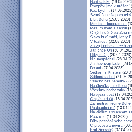
Není daleko
(19.05.2023
Prozpěvujme v utěšení
(
Kéž bych...
(17.05.2023
Svatý Jene Nepomucký
Líbit Bohu
(15.05.2023)
Minulost- budoucnost
(1
Mezi mužem a ženou
(1
O výchově: Společná mod
Sláva buď muži, který B
V těžkosti
(02.05.2023)
Zpívají nebesa i celá z
Jak chce On
(30.04.202
Díky ní žijí
(29.04.2023)
Nic nespáchali
(28.04.20
Zachovávají lásku
(28.0
Dosud
(27.04.2023)
Setkání s Kristem
(23.0
Sdílená radost
(21.04.20
Všecko bez námahy?
(2
Ne člověku, ale Bohu
(1
Všechny nedostatky
(18
Nejvyšší trest
(17.04.20
O spásu duší
(16.04.202
Zaměstnán jedině Bohe
Poslouchej mě
(13.04.2
Největším spojencem s
Pouze to
(11.04.2023)
Díky poznání sebe sam
Ó převeselá novina
(09.
Král židovský
(07.04.20