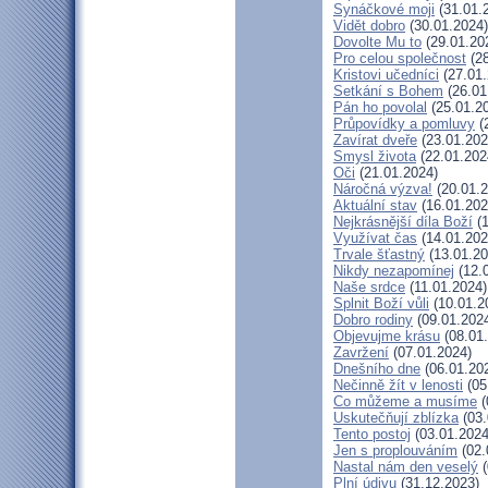
Synáčkové moji
(31.01.
Vidět dobro
(30.01.2024)
Dovolte Mu to
(29.01.20
Pro celou společnost
(28
Kristovi učedníci
(27.01.
Setkání s Bohem
(26.01
Pán ho povolal
(25.01.2
Průpovídky a pomluvy
(
Zavírat dveře
(23.01.202
Smysl života
(22.01.202
Oči
(21.01.2024)
Náročná výzva!
(20.01.2
Aktuální stav
(16.01.202
Nejkrásnější díla Boží
(1
Využívat čas
(14.01.202
Trvale šťastný
(13.01.20
Nikdy nezapomínej
(12.
Naše srdce
(11.01.2024)
Splnit Boží vůli
(10.01.2
Dobro rodiny
(09.01.202
Objevujme krásu
(08.01
Zavržení
(07.01.2024)
Dnešního dne
(06.01.20
Nečinně žít v lenosti
(05
Co můžeme a musíme
(
Uskutečňují zblízka
(03.
Tento postoj
(03.01.2024
Jen s proplouváním
(02.
Nastal nám den veselý
(
Plní údivu
(31.12.2023)