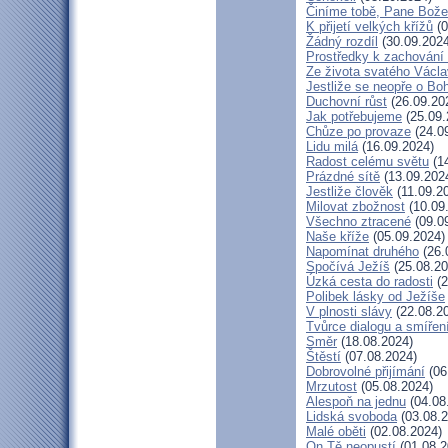
Činíme tobě, Pane Bože
K přijetí velkých křížů
(0
Žádný rozdíl
(30.09.2024
Prostředky k zachování 
Ze života svatého Václ
Jestliže se neopře o Bo
Duchovní růst
(26.09.20
Jak potřebujeme
(25.09.
Chůze po provaze
(24.0
Lidu milá
(16.09.2024)
Radost celému světu
(14
Prázdné sítě
(13.09.202
Jestliže člověk
(11.09.2
Milovat zbožnost
(10.09
Všechno ztracené
(09.0
Naše kříže
(05.09.2024)
Napomínat druhého
(26.
Spočívá Ježíš
(25.08.20
Úzká cesta do radosti
(2
Polibek lásky od Ježíše
V plnosti slávy
(22.08.2
Tvůrce dialogu a smířen
Směr
(18.08.2024)
Štěstí
(07.08.2024)
Dobrovolné přijímání
(06
Mrzutost
(05.08.2024)
Alespoň na jednu
(04.08
Lidská svoboda
(03.08.2
Malé oběti
(02.08.2024)
On Tě neopustí
(01.08.2