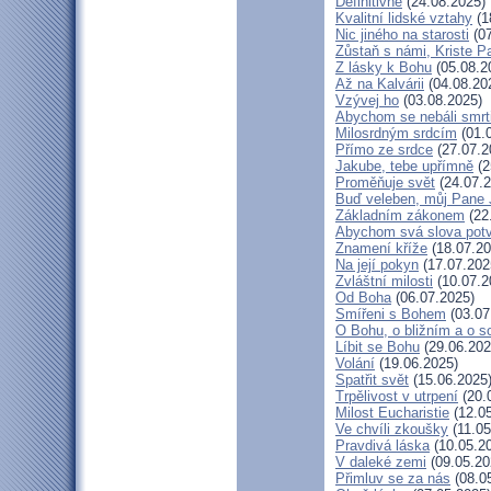
Definitivně
(24.08.2025)
Kvalitní lidské vztahy
(1
Nic jiného na starosti
(07
Zůstaň s námi, Kriste P
Z lásky k Bohu
(05.08.2
Až na Kalvárii
(04.08.20
Vzývej ho
(03.08.2025)
Abychom se nebáli smrt
Milosrdným srdcím
(01.
Přímo ze srdce
(27.07.2
Jakube, tebe upřímně
(2
Proměňuje svět
(24.07.2
Buď veleben, můj Pane J
Základním zákonem
(22
Abychom svá slova potvr
Znamení kříže
(18.07.20
Na její pokyn
(17.07.202
Zvláštní milosti
(10.07.2
Od Boha
(06.07.2025)
Smířeni s Bohem
(03.07
O Bohu, o bližním a o s
Líbit se Bohu
(29.06.202
Volání
(19.06.2025)
Spatřit svět
(15.06.2025
Trpělivost v utrpení
(20.
Milost Eucharistie
(12.05
Ve chvíli zkoušky
(11.05
Pravdivá láska
(10.05.2
V daleké zemi
(09.05.20
Přimluv se za nás
(08.0