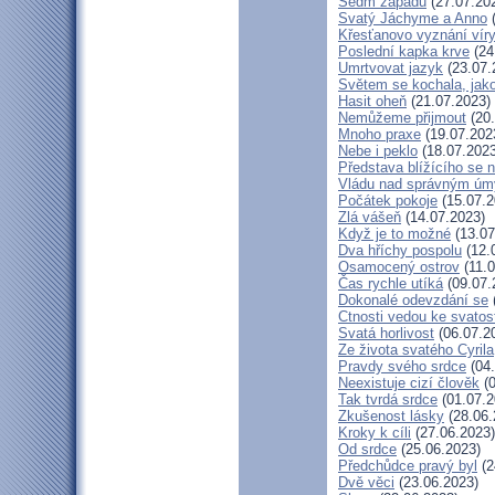
Sedm západů
(27.07.20
Svatý Jáchyme a Anno
(
Křesťanovo vyznání víry
Poslední kapka krve
(24
Umrtvovat jazyk
(23.07.
Světem se kochala, jako
Hasit oheň
(21.07.2023)
Nemůžeme přijmout
(20.
Mnoho praxe
(19.07.202
Nebe i peklo
(18.07.2023
Představa blížícího se 
Vládu nad správným ú
Počátek pokoje
(15.07.2
Zlá vášeň
(14.07.2023)
Když je to možné
(13.07
Dva hříchy pospolu
(12.
Osamocený ostrov
(11.0
Čas rychle utíká
(09.07.
Dokonalé odevzdání se
Ctnosti vedou ke svatos
Svatá horlivost
(06.07.2
Ze života svatého Cyrila
Pravdy svého srdce
(04.
Neexistuje cizí člověk
(0
Tak tvrdá srdce
(01.07.2
Zkušenost lásky
(28.06.
Kroky k cíli
(27.06.2023)
Od srdce
(25.06.2023)
Předchůdce pravý byl
(2
Dvě věci
(23.06.2023)