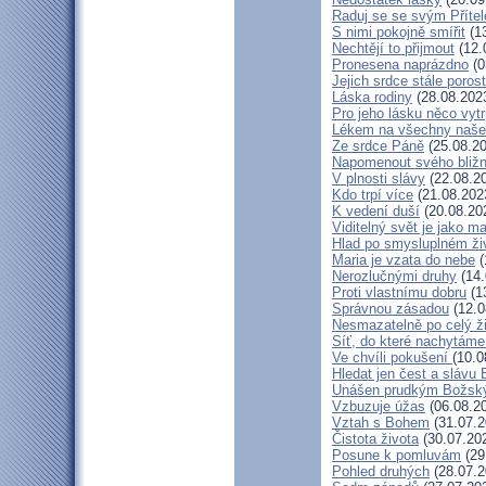
Raduj se se svým Příte
S nimi pokojně smířit
(13
Nechtějí to přijmout
(12.
Pronesena naprázdno
(0
Jejich srdce stále poros
Láska rodiny
(28.08.202
Pro jeho lásku něco vytr
Lékem na všechny naše
Ze srdce Páně
(25.08.20
Napomenout svého bližn
V plnosti slávy
(22.08.2
Kdo trpí více
(21.08.202
K vedení duší
(20.08.20
Viditelný svět je jako m
Hlad po smysluplném ži
Maria je vzata do nebe
(
Nerozlučnými druhy
(14.
Proti vlastnímu dobru
(1
Správnou zásadou
(12.0
Nesmazatelně po celý ž
Síť, do které nachytáme
Ve chvíli pokušení
(10.0
Hledat jen čest a slávu 
Unášen prudkým Božsk
Vzbuzuje úžas
(06.08.2
Vztah s Bohem
(31.07.2
Čistota života
(30.07.20
Posune k pomluvám
(29
Pohled druhých
(28.07.2