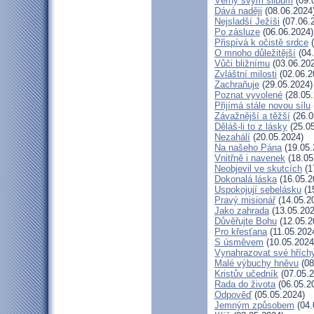
Věrný svým slibům
(09.
Dává naději
(08.06.2024
Nejsladší Ježíši
(07.06.
Po zásluze
(06.06.2024)
Přispívá k očistě srdce
(
O mnoho důležitější
(04.
Vůči bližnímu
(03.06.20
Zvláštní milosti
(02.06.2
Zachraňuje
(29.05.2024)
Poznat vyvolené
(28.05.
Přijímá stále novou sílu
Závažnější a těžší
(26.0
Děláš-li to z lásky
(25.05
Nezahálí
(20.05.2024)
Na našeho Pána
(19.05.
Vnitřně i navenek
(18.05
Neobjevil ve skutcích
(1
Dokonalá láska
(16.05.2
Uspokojují sebelásku
(1
Pravý misionář
(14.05.2
Jako zahrada
(13.05.202
Důvěřujte Bohu
(12.05.2
Pro křesťana
(11.05.202
S úsměvem
(10.05.2024
Vynahrazovat své hřích
Malé výbuchy hněvu
(08
Kristův učedník
(07.05.2
Rada do života
(06.05.2
Odpověď
(05.05.2024)
Jemným způsobem
(04.