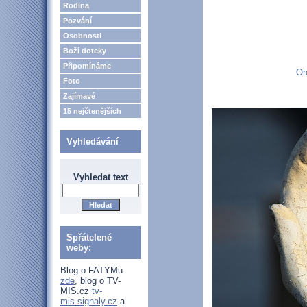
Rodina
Pozvání
Osobnosti
Boží doteky
Připomínáme
On
Foto
Zajímavé
15 nejčtenějších
Vyhledávání
Vyhledat text
Spřátelené
weby:
Blog o FATYMu
zde
, blog o TV-
MIS.cz
tv-
mis.signaly.cz
a