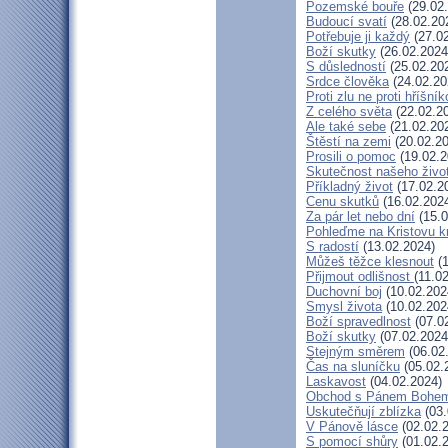
Pozemské bouře
(29.02
Budoucí svatí
(28.02.20
Potřebuje ji každý
(27.02
Boží skutky
(26.02.2024
S důsledností
(25.02.20
Srdce člověka
(24.02.20
Proti zlu ne proti hříšník
Z celého světa
(22.02.2
Ale také sebe
(21.02.20
Štěstí na zemi
(20.02.20
Prosili o pomoc
(19.02.2
Skutečnost našeho živo
Příkladný život
(17.02.2
Cenu skutků
(16.02.202
Za pár let nebo dní
(15.0
Pohleďme na Kristovu k
S radostí
(13.02.2024)
Můžeš těžce klesnout
(1
Přijmout odlišnost
(11.0
Duchovní boj
(10.02.202
Smysl života
(10.02.202
Boží spravedlnost
(07.0
Boží skutky
(07.02.2024
Stejným směrem
(06.02
Čas na sluníčku
(05.02.
Laskavost
(04.02.2024)
Obchod s Pánem Bohe
Uskutečňují zblízka
(03.
V Pánově lásce
(02.02.
S pomocí shůry
(01.02.