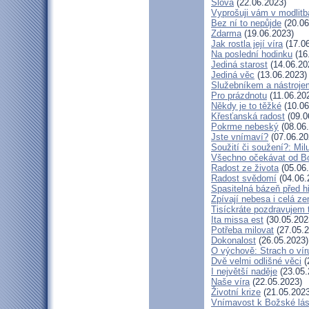
Slova
(22.06.2023)
Vyprošuji vám v modlit
Bez ní to nepůjde
(20.06
Zdarma
(19.06.2023)
Jak rostla její víra
(17.06
Na poslední hodinku
(16
Jediná starost
(14.06.20
Jediná věc
(13.06.2023)
Služebníkem a nástroje
Pro prázdnotu
(11.06.20
Někdy je to těžké
(10.06
Křesťanská radost
(09.0
Pokrme nebeský
(08.06
Jste vnímaví?
(07.06.20
Soužití či soužení?: Milu
Všechno očekávat od B
Radost ze života
(05.06
Radost svědomí
(04.06.
Spasitelná bázeň před 
Zpívají nebesa i celá z
Tisíckráte pozdravujem 
Ita missa est
(30.05.202
Potřeba milovat
(27.05.2
Dokonalost
(26.05.2023)
O výchově: Strach o víru 
Dvě velmi odlišné věci
(
I největší naděje
(23.05.
Naše víra
(22.05.2023)
Životní krize
(21.05.2023
Vnímavost k Božské lás