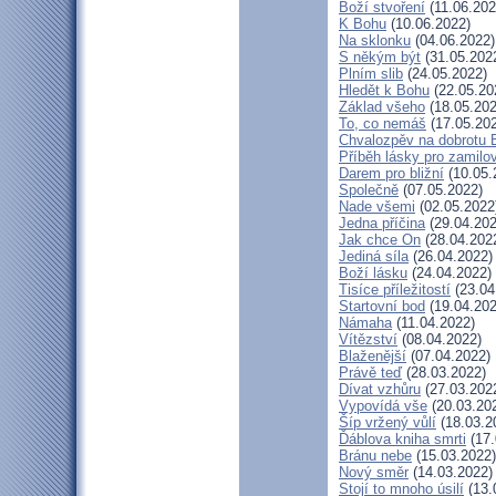
Boží stvoření
(11.06.202
K Bohu
(10.06.2022)
Na sklonku
(04.06.2022)
S někým být
(31.05.202
Plním slib
(24.05.2022)
Hledět k Bohu
(22.05.20
Základ všeho
(18.05.202
To, co nemáš
(17.05.20
Chvalozpěv na dobrotu 
Příběh lásky pro zamilo
Darem pro bližní
(10.05.
Společně
(07.05.2022)
Nade všemi
(02.05.2022
Jedna příčina
(29.04.202
Jak chce On
(28.04.202
Jediná síla
(26.04.2022)
Boží lásku
(24.04.2022)
Tisíce příležitostí
(23.04
Startovní bod
(19.04.202
Námaha
(11.04.2022)
Vítězství
(08.04.2022)
Blaženější
(07.04.2022)
Právě teď
(28.03.2022)
Dívat vzhůru
(27.03.202
Vypovídá vše
(20.03.20
Šíp vržený vůlí
(18.03.2
Ďáblova kniha smrti
(17.
Bránu nebe
(15.03.2022)
Nový směr
(14.03.2022)
Stojí to mnoho úsilí
(13.