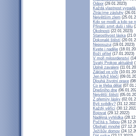
Odpor
(29.01.2023)
Každá vlastnost vypadá 
Ztrácíme zásluhy
(26.01
Největším zlem
(25.01.2
Kdo se modlí a kdo se 
Přináší smrt duši i tělu
(
Okolnosti
(22.01.2023)
Starostlivost láska
(21.0
Dokonalé štěstí
(20.01.2
Neposuzuj
(19.01.2023)
Kvete i naděje
(18.01.20
Boží přítel
(17.01.2023)
V moři milosrdenství
(14
Svatý Prokop aktuálně
(
Úplně zavaleni
(11.01.20
Základ ve víře
(10.01.20
Jen když klečí
(09.01.20
Dlouhá životní praxe
(08
Co je třeba dělat
(07.01.
Dnešního dne
(06.01.20
Největší štěstí
(05.01.20
Z přemíry lásky
(02.01.2
Byli svědky?
(31.12.202
Každý věřící
(30.12.202
Bojovat
(29.12.2022)
Nadějná vyhlídka
(28.12
Počítá s Tebou
(28.12.2
Obohatí mnohé
(27.12.2
Ježíšův domov
(24.12.2
Dát srdce
(23.12.2022)