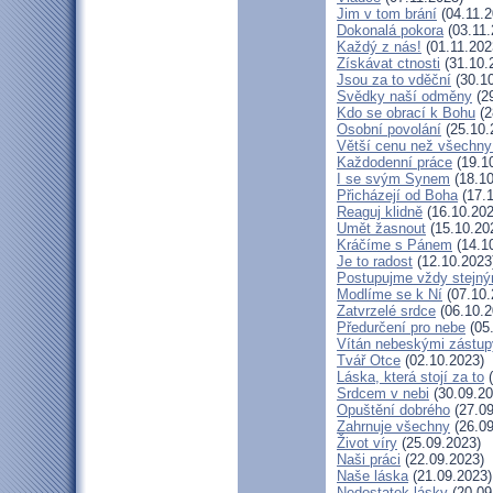
Jim v tom brání
(04.11.2
Dokonalá pokora
(03.11.
Každý z nás!
(01.11.202
Získávat ctnosti
(31.10.
Jsou za to vděční
(30.10
Svědky naší odměny
(29
Kdo se obrací k Bohu
(2
Osobní povolání
(25.10.
Větší cenu než všechny
Každodenní práce
(19.1
I se svým Synem
(18.10
Přicházejí od Boha
(17.1
Reaguj klidně
(16.10.202
Umět žasnout
(15.10.20
Kráčíme s Pánem
(14.1
Je to radost
(12.10.2023
Postupujme vždy stejn
Modlíme se k Ní
(07.10.
Zatvrzelé srdce
(06.10.2
Předurčení pro nebe
(05
Vítán nebeskými zástup
Tvář Otce
(02.10.2023)
Láska, která stojí za to
(
Srdcem v nebi
(30.09.20
Opuštění dobrého
(27.09
Zahrnuje všechny
(26.09
Život víry
(25.09.2023)
Naši práci
(22.09.2023)
Naše láska
(21.09.2023)
Nedostatek lásky
(20.09