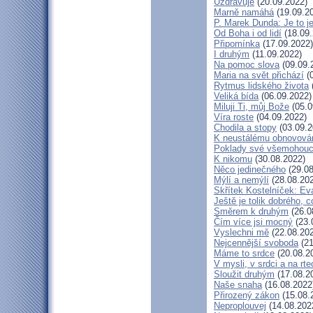
Uzdravuje
(20.09.2022)
Marně namáhá
(19.09.2
P. Marek Dunda: Je to j
Od Boha i od lidí
(18.09.
Připomínka
(17.09.2022)
I druhým
(11.09.2022)
Na pomoc slova
(09.09.
Maria na svět přichází
(0
Rytmus lidského života
Veliká bída
(06.09.2022)
Miluji Ti, můj Bože
(05.0
Víra roste
(04.09.2022)
Chodila a stopy
(03.09.2
K neustálému obnovová
Poklady své všemohouc
K nikomu
(30.08.2022)
Něco jedinečného
(29.08
Mýlí a nemýlí
(28.08.20
Skřítek Kostelníček: Eva
Ještě je tolik dobrého, c
Směrem k druhým
(26.0
Čím více jsi mocný
(23.
Vyslechni mě
(22.08.20
Nejcennější svoboda
(21
Máme to srdce
(20.08.2
V mysli, v srdci a na rte
Sloužit druhým
(17.08.2
Naše snaha
(16.08.2022
Přirozený zákon
(15.08.
Neproplouvej
(14.08.202