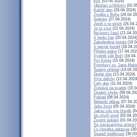
Klíč
(03.05.2024)
Ubožáci a hříšníci
(02.0
Každý den
(29.04.2024)
Zrodila z Boha
(28.04.20
Setkání
(27.04.2024)
Jestli o to stojíš
(26.04.
Je to více
(22.04.2024)
Na konci časů
(21.04.20
V tento čas
(20.04.2024
Zakořeněná jistota
(19.0
V pevné jistotě
(18.04.2
Přinést pokoj
(17.04.202
Vyplnili vůli Boží
(16.04.
Pro Krista
(15.04.2024)
Promluvy sv. Jana Marie
Špatný příklad
(14.04.20
Druhé růst
(13.04.2024)
Více útěchy
(12.04.2024
Celý den
(11.04.2024)
Získává na kvalitě
(10.0
Osobní chyby
(09.04.20
Poklad
(08.04.2024)
Nejlepší důkaz
(07.04.2
Jeho život
(05.04.2024)
Jakou sílu má člověk
(0
Ve chvíli smrti
(03.04.20
Životní pokání
(01.04.20
Se zavázanýma očima?
Co člověka odrazuje
(30
Stupeň trpělivosti
(30.03