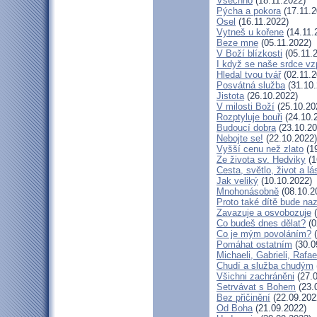
Všechno
(18.11.2022)
Pýcha a pokora
(17.11.2
Osel
(16.11.2022)
Vytneš u kořene
(14.11.
Beze mne
(05.11.2022)
V Boží blízkosti
(05.11.
I když se naše srdce vz
Hledal tvou tvář
(02.11.2
Posvátná služba
(31.10.
Jistota
(26.10.2022)
V milosti Boží
(25.10.20
Rozptyluje bouři
(24.10.
Budoucí dobra
(23.10.20
Nebojte se!
(22.10.2022)
Vyšší cenu než zlato
(19
Ze života sv. Hedviky
(1
Cesta, světlo, život a lá
Jak veliký
(10.10.2022)
Mnohonásobně
(08.10.2
Proto také dítě bude na
Zavazuje a osvobozuje
(
Co budeš dnes dělat?
(0
Co je mým povoláním?
(
Pomáhat ostatním
(30.0
Michaeli, Gabrieli, Rafae
Chudí a služba chudým
Všichni zachráněni
(27.0
Setrvávat s Bohem
(23.
Bez přičinění
(22.09.202
Od Boha
(21.09.2022)