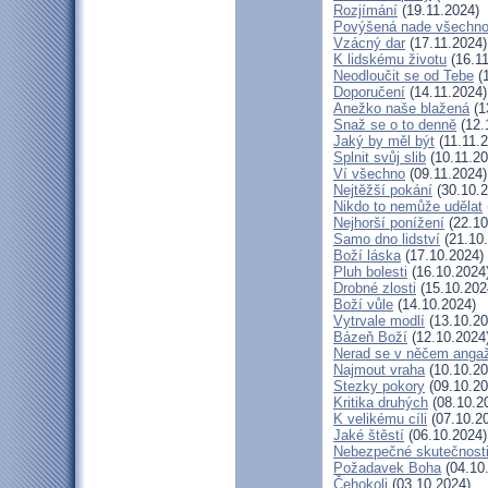
Rozjímání
(19.11.2024)
Povýšená nade všechn
Vzácný dar
(17.11.2024)
K lidskému životu
(16.11
Neodloučit se od Tebe
(1
Doporučení
(14.11.2024)
Anežko naše blažená
(1
Snaž se o to denně
(12.
Jaký by měl být
(11.11.
Splnit svůj slib
(10.11.20
Ví všechno
(09.11.2024)
Nejtěžší pokání
(30.10.2
Nikdo to nemůže udělat
Nejhorší ponížení
(22.10
Samo dno lidství
(21.10
Boží láska
(17.10.2024)
Pluh bolesti
(16.10.2024
Drobné zlosti
(15.10.202
Boží vůle
(14.10.2024)
Vytrvale modlí
(13.10.20
Bázeň Boží
(12.10.2024
Nerad se v něčem anga
Najmout vraha
(10.10.20
Stezky pokory
(09.10.20
Kritika druhých
(08.10.2
K velikému cíli
(07.10.2
Jaké štěstí
(06.10.2024)
Nebezpečné skutečnost
Požadavek Boha
(04.10
Čehokoli
(03.10.2024)