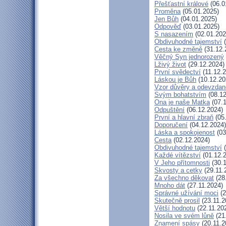
Přešťastní králové
(06.0
Proměna
(05.01.2025)
Jen Bůh
(04.01.2025)
Odpověď
(03.01.2025)
S nasazením
(02.01.202
Obdivuhodné tajemství
(
Cesta ke změně
(31.12.
Věčný Syn jednorozený
Lživý život
(29.12.2024)
První svědectví
(11.12.2
Láskou je Bůh
(10.12.20
Vzor důvěry a odevzdan
Svým bohatstvím
(08.12
Ona je naše Matka
(07.1
Odpuštění
(06.12.2024)
První a hlavní zbraň
(05
Doporučení
(04.12.2024)
Láska a spokojenost
(03
Cesta
(02.12.2024)
Obdivuhodné tajemství
(
Každé vítězství
(01.12.
V Jeho přítomnosti
(30.1
Skvosty a cetky
(29.11.
Za všechno děkovat
(28
Mnoho dát
(27.11.2024)
Správné užívání moci
(2
Skutečně prosil
(23.11.2
Větší hodnotu
(22.11.20
Nosila ve svém lůně
(21
Znamení spásy
(20.11.2