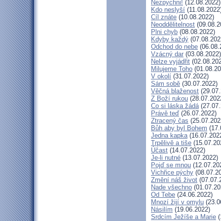
Nezpychni!
(12.08.2022)
Kdo neslyší
(11.08.2022
Cíl znáte
(10.08.2022)
Neoddělitelnost
(09.08.2
Plni chyb
(08.08.2022)
Kdyby každý
(07.08.202
Odchod do nebe
(06.08.
Vzácný dar
(03.08.2022)
Nelze vyjádřit
(02.08.20
Milujeme Toho
(01.08.20
V okolí
(31.07.2022)
Sám sobě
(30.07.2022)
Věčná blaženost
(29.07.
Z Boží rukou
(28.07.202
Co si láska žádá
(27.07.
Právě teď
(26.07.2022)
Ztracený čas
(25.07.202
Bůh aby byl Bohem
(17.
Jedna kapka
(16.07.202
Trpělivě a tiše
(15.07.20
Účast
(14.07.2022)
Je-li nutné
(13.07.2022)
Pojď se mnou
(12.07.20
Vichřice pýchy
(08.07.2
Změní náš život
(07.07.
Nade všechno
(01.07.20
Od Tebe
(24.06.2022)
Mnozí žijí v omylu
(23.0
Násilím
(19.06.2022)
Srdcím Ježíše a Marie
(