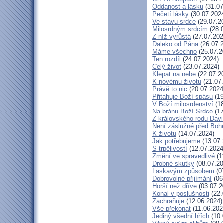
Oddanost a lásku
(31.07
Pečetí lásky
(30.07.202
Ve stavu srdce
(29.07.2
Milosrdným srdcím
(28.
Z níž vyrůstá
(27.07.202
Daleko od Pána
(26.07.
Máme všechno
(25.07.2
Ten rozdíl
(24.07.2024)
Celý život
(23.07.2024)
Klepat na nebe
(22.07.2
K novému životu
(21.07
Právě to nic
(20.07.2024
Přitahuje Boží spásu
(19
V Boží milosrdenství
(18
Na bránu Boží Srdce
(17
Z královského rodu Dav
Není záslužné před Bo
K životu
(14.07.2024)
Jak potřebujeme
(13.07.
S trpělivostí
(12.07.2024
Změní ve spravedlivé
(1
Drobné skutky
(08.07.20
Laskavým způsobem
(0
Dobrovolné přijímání
(06
Horší než dříve
(03.07.2
Konal v poslušnosti
(22.
Zachraňuje
(12.06.2024)
Vše překonat
(11.06.202
Jediný všední hřích
(10.