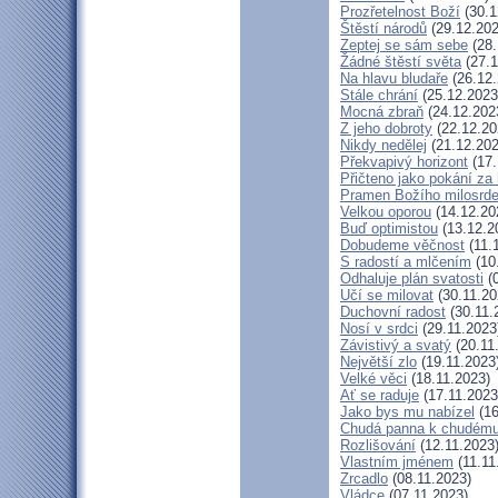
Prozřetelnost Boží
(30.1
Štěstí národů
(29.12.202
Zeptej se sám sebe
(28.
Žádné štěstí světa
(27.1
Na hlavu bludaře
(26.12.
Stále chrání
(25.12.2023
Mocná zbraň
(24.12.202
Z jeho dobroty
(22.12.20
Nikdy nedělej
(21.12.202
Překvapivý horizont
(17.
Přičteno jako pokání za 
Pramen Božího milosrde
Velkou oporou
(14.12.20
Buď optimistou
(13.12.2
Dobudeme věčnost
(11.
S radostí a mlčením
(10
Odhaluje plán svatosti
(0
Učí se milovat
(30.11.20
Duchovní radost
(30.11.
Nosí v srdci
(29.11.2023
Závistivý a svatý
(20.11
Největší zlo
(19.11.2023
Velké věci
(18.11.2023)
Ať se raduje
(17.11.2023
Jako bys mu nabízel
(16
Chudá panna k chudému
Rozlišování
(12.11.2023
Vlastním jménem
(11.11
Zrcadlo
(08.11.2023)
Vládce
(07.11.2023)