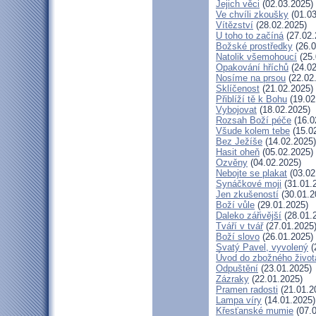
Jejich věci
(02.03.2025)
Ve chvíli zkoušky
(01.03
Vítězství
(28.02.2025)
U toho to začíná
(27.02.
Božské prostředky
(26.0
Natolik všemohoucí
(25.
Opakování hříchů
(24.02
Nosíme na prsou
(22.02
Sklíčenost
(21.02.2025)
Přiblíží tě k Bohu
(19.02
Vybojovat
(18.02.2025)
Rozsah Boží péče
(16.0
Všude kolem tebe
(15.0
Bez Ježíše
(14.02.2025)
Hasit oheň
(05.02.2025)
Ozvěny
(04.02.2025)
Nebojte se plakat
(03.02
Synáčkové moji
(31.01.
Jen zkušeností
(30.01.2
Boží vůle
(29.01.2025)
Daleko zářivější
(28.01.
Tváří v tvář
(27.01.2025
Boží slovo
(26.01.2025)
Svatý Pavel, vyvolený
(
Úvod do zbožného život
Odpuštění
(23.01.2025)
Zázraky
(22.01.2025)
Pramen radosti
(21.01.2
Lampa víry
(14.01.2025)
Křesťanské mumie
(07.0