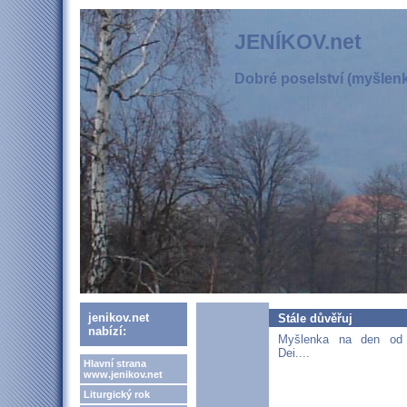
JENÍKOV.net
Dobré poselství (myšlenka
jenikov.net
Stále důvěřuj
nabízí:
Myšlenka na den od 
Dei....
Hlavní strana
www.jenikov.net
Liturgický rok