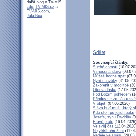
další blog o TV-MIS
zde
,
TV-MIS.cz
a
TV-MIS.com
,
JukeBox
.
Sdílet
Související články:
Suché chrastí
(10.07.20
Vznešená slova
(08.07.
Můžeš hodně trpět
(07.0
Nyní i navěky
(31.05.20
Zakořenit v modlitbě
(30
Otcova láska
(17.05.202
Pod Božím pohledem
(1
Přimluv se za nás u sv
V objetí
(07.05.2026)
Sláva buď muži, který s
Kdo stojí po jejich boku
Josefe, synu Davidův
(0
Právě proto
(16.04.2026
Ve svůj čas
(12.04.2026
Největší ohrožení
(11.04
Naděje ve spásu
(29.03.