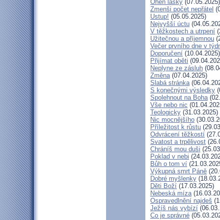
Oheň lásky
(07.05.2025)
Zmenši počet nepřátel
(0
Ustup!
(05.05.2025)
Nejvyšší úctu
(04.05.20
V těžkostech a utrpení
(
Užitečnou a příjemnou
(
Večer prvního dne v týd
Doporučení
(10.04.2025)
Přijímat oběti
(09.04.202
Neplyne ze zásluh
(08.0
Změna
(07.04.2025)
Slabá stránka
(06.04.20
S konečnými výsledky
(
Spolehnout na Boha
(02
Vše nebo nic
(01.04.202
Teologicky
(31.03.2025)
Nic mocnějšího
(30.03.2
Příležitost k růstu
(29.03
Odvrácení těžkostí
(27.
Svatost a trpělivost
(26.
Chráníš mou duši
(25.03
Poklad v nebi
(24.03.20
Bůh o tom ví
(21.03.202
Výkupná smrt Páně
(20.
Dobré myšlenky
(18.03.
Děti Boží
(17.03.2025)
Nebeská míza
(16.03.20
Ospravedlnění najdeš
(1
Ježíš nás vybízí
(06.03.
Co je správné
(05.03.20