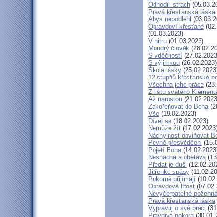
Odhodili strach
(05.03.2
Pravá křesťanská láska
Abys nepodlehl
(03.03.2
Opravdoví křesťané
(02.
(01.03.2023)
V nitru
(01.03.2023)
Moudrý člověk
(28.02.20
S vděčností
(27.02.2023
S výjimkou
(26.02.2023)
Škola lásky
(25.02.2023
12 stupňů křesťanské p
Všechna jeho práce
(23.
Z listu svatého Klementa
Až narostou
(21.02.2023
Zakořeňovat do Boha
(2
Vše
(19.02.2023)
Dívej se
(18.02.2023)
Nemůže žít
(17.02.2023
Náchylnost obviňovat B
Pevně přesvědčeni
(15.
Pojetí Boha
(14.02.2023
Nesnadná a obětavá
(13
Předat je duši
(12.02.20
Jitřenko spásy
(11.02.20
Pokorně přijímají
(10.02
Opravdová lítost
(07.02.
Nevyčerpatelné požehná
Pravá křesťanská láska
Vypravuj o své práci
(31
Pravdivá pokora
(30.01.