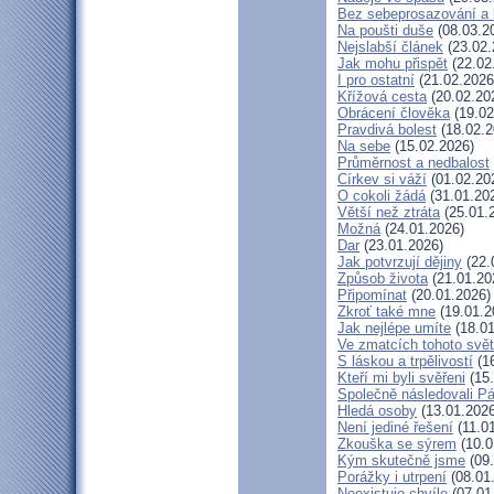
Bez sebeprosazování a b
Na poušti duše
(08.03.2
Nejslabší článek
(23.02.
Jak mohu přispět
(22.02
I pro ostatní
(21.02.2026
Křížová cesta
(20.02.20
Obrácení člověka
(19.02
Pravdivá bolest
(18.02.2
Na sebe
(15.02.2026)
Průměrnost a nedbalost
Církev si váží
(01.02.20
O cokoli žádá
(31.01.20
Větší než ztráta
(25.01.
Možná
(24.01.2026)
Dar
(23.01.2026)
Jak potvrzují dějiny
(22.
Způsob života
(21.01.20
Připomínat
(20.01.2026)
Zkroť také mne
(19.01.2
Jak nejlépe umíte
(18.01
Ve zmatcích tohoto svě
S láskou a trpělivostí
(16
Kteří mi byli svěřeni
(15.
Společně následovali P
Hledá osoby
(13.01.2026
Není jediné řešení
(11.0
Zkouška se sýrem
(10.0
Kým skutečně jsme
(09.
Porážky i utrpení
(08.01
Neexistuje chvíle
(07.01