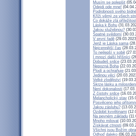
Musím se polepšit
(05.0
Odejdi ode mne!
(04.04.
Podrobnosti svého bídné
Kříži věrný ze všech st
Co dokáže zlá příležitos
Láska k Bohu
(31.03.20
Jakou služebnou?
(30.0
Špatné svědomí
(30.03.
V první řadě
(29.03.2023
Jenž je Láska sama
(28
Nejcennější čas
(28.03.
To nejlepší v sobě
(27.0
I mnozí další hříšníci
(26
Dobudeš srdce
(23.03.2
Nepozná Boha
(22.03.20
Plodí a ochraňuje
(21.03
Jedinou věcí
(20.03.202
Velké zlodějství
(19.03.
Skrze lásku a milosrden
Není dokonalosti
(17.03.
Z čistoty srdce
(16.03.2
Melancholický stav
(15.
Posvěceno jeho přítomn
Jakou zásluhu?
(13.03.2
Ozdobit kvvětinami
(12.
Na pevném základu
(11.
Mnoho milovat
(10.03.20
Získávat ctnosti
(09.03.
Všichni jsou Božím obr
Odhoď daleko
(06.03.20