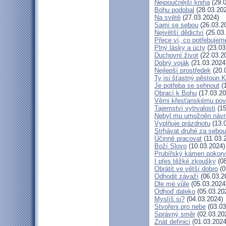
Nejpoučnější kniha
(29.0
Bohu podobal
(28.03.20
Na světě
(27.03.2024)
Sami se sebou
(26.03.2
Největší dědictví
(25.03
Přece ví, co potřebujem
Plný lásky a úcty
(23.03
Duchovní život
(22.03.2
Dobrý voják
(21.03.2024
Nejlepší prostředek
(20.
Ty jsi šťastný pěstoun K
Je potřeba se sehnout
(1
Obrací k Bohu
(17.03.20
Věrni křesťanskému pov
Tajemství vytrvalosti
(15
Nebyl mu umožněn návr
Vyplňuje prázdnotu
(13.
Strhávat druhé za sebou
Účinně pracovat
(11.03.
Boží Slovo
(10.03.2024)
Prubířský kámen pokory
I přes těžké zkoušky
(08
Obrátit ve větší dobro
(0
Odhodit závaží
(06.03.2
Dle mé vůle
(05.03.2024
Odhoď daleko
(05.03.20
Myslíš si?
(04.03.2024)
Stvořeni pro nebe
(03.03
Správný směr
(02.03.20
Znát definici
(01.03.2024