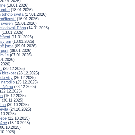
20.01.2026)
mne
(19.01.2026)
 umíte
(18.01.2026)
 tohoto světa
(17.01.2026)
rpělivostí
(16.01.2026)
i svěřeni
(15.01.2026)
sledovali Pána
(14.01.2026)
y
(13.01.2026)
řešení
(11.01.2026)
 sýrem
(10.01.2026)
ně jsme
(09.01.2026)
rpení
(08.01.2026)
hvíle
(07.01.2026)
01.2026)
.2026)
t
(29.12.2025)
 blízkost
(28.12.2025)
tle víry
(26.12.2025)
 narodilo
(25.12.2025)
či Němu
(23.12.2025)
(22.12.2025)
en
(16.12.2025)
í
(30.11.2025)
ního
(30.10.2025)
evila
(24.10.2025)
.10.2025)
Tebe
(22.10.2025)
ožné
(15.10.2025)
06.10.2025)
10.2025)