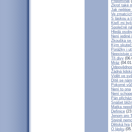
Připomínat
(
Zkroť také 
Jak nejlépe
Ve zmatcích
S láskou a t
Kteří mi byl
Společně ná
Hledá osob
Není jediné 
Zkouška se
Kým skuteč
Porážky i ut
Neexistuje c
Tři divy
(06.
Mráz
(04.01
Odpovědnos
Žádná lidská
Vidět ve svě
Dítě se nám
Pokorné vů
Není to ona
Není schop
Pán přicház
Snášet bliž
Matka nepol
Definice
(23
Jenom pro 
Stejně nem
Dětská hra
(
O lásku
(05.