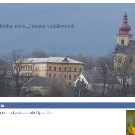
enka, akce...) nezná vzdálenosti!
dů
 den od zakladatele Opus Dei...