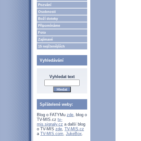
Pozvání
Osobnosti
Boží doteky
Připomínáme
Foto
Zajímavé
15 nejčtenějších
Vyhledávání
Vyhledat text
Spřátelené weby:
Blog o FATYMu
zde
, blog o
TV-MIS.cz
tv-
mis.signaly.cz
a další blog
o TV-MIS
zde
,
TV-MIS.cz
a
TV-MIS.com
,
JukeBox
.