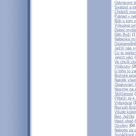
Odvrácení t
Svatost a tr
Chráníš mou
Poklad v ne
Bůh o tom v
Výkupná sm
Dobré myšl
Děti Boží
(1
Nebeská mí
Ospravedlně
Ježíš nás v
Co je správ
Jejich věci
(
Ve chvíli z
Vítězství
(2
U toho to z
Božské pros
Natolik vše
Opakování h
Nosíme na 
Sklíčenost
(
Přiblíží tě 
Vybojovat
(1
Rozsah Bož
Všude kole
Bez Ježíše
Hasit oheň
(
Ozvěny
(04.
Nebojte se 
Synáčkové 