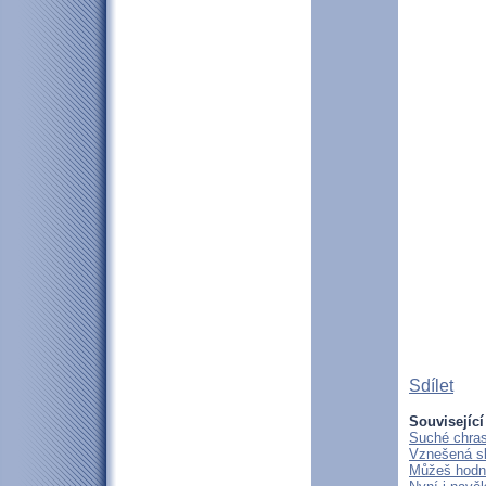
Sdílet
Související
Suché chras
Vznešená s
Můžeš hodně