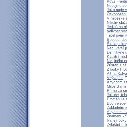
Když Franti
Nebojme se 
Jako moje v
Osvobozeni 
V nebeské 
Nikoliv služ
Jedině na n
Velikost sv
Trpěl jsem
(
Budoucí do
Škola poko
Není větší p
Definitivně
(
Kvalitní lid
Nic jiného n
Zůstaň s ná
Z lásky k B
Až na Kalvár
Vzývej ho
(0
Abychom se 
Milosrdným
Přímo ze sr
Jakube, teb
Proměňuje 
Buď veleben
Základním 
Abychom svá
Znamení kř
Na její poky
Zvláštní mil