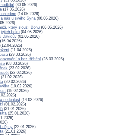
ky
(31.05.2026)
modlitbě
(30.05.2026)
a
(17.05.2026)
pohledem
(14.05.2026)
za nás u svého Syna
(08.05.2026)
05.2026)
uži, který sloužil Bohu
(06.05.2026)
 jejich boku
(04.05.2026)
u Davidův
(01.05.2026)
(16.04.2026)
(12.04.2026)
rožení
(11.04.2026)
spásu
(29.03.2026)
sazování a bez tříštění
(28.03.2026)
uše
(08.03.2026)
lánek
(23.02.2026)
ispět
(22.02.2026)
(21.02.2026)
ta
(20.02.2026)
ověka
(19.02.2026)
lest
(18.02.2026)
.02.2026)
a nedbalost
(14.02.2026)
ží
(01.02.2026)
dá
(31.01.2026)
ráta
(25.01.2026)
1.2026)
026)
í dějiny
(22.01.2026)
ta
(21.01.2026)