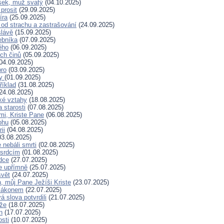
šek, muž svatý
(04.10.2025)
prosit
(29.09.2025)
íra
(25.09.2025)
od strachu a zastrašování
(24.09.2025)
slávě
(15.09.2025)
ebníka
(07.09.2025)
ěho
(06.09.2025)
ých činů
(05.09.2025)
04.09.2025)
bro
(03.09.2025)
ry
(01.09.2025)
říklad
(31.08.2025)
24.08.2025)
ské vztahy
(18.08.2025)
a starosti
(07.08.2025)
mi, Kriste Pane
(06.08.2025)
ohu
(05.08.2025)
ii
(04.08.2025)
3.08.2025)
nebáli smrti
(02.08.2025)
 srdcím
(01.08.2025)
dce
(27.07.2025)
e upřímně
(25.07.2025)
svět
(24.07.2025)
, můj Pane Ježíši Kriste
(23.07.2025)
zákonem
(22.07.2025)
 slova potvrdili
(21.07.2025)
íže
(18.07.2025)
n
(17.07.2025)
osti
(10.07.2025)