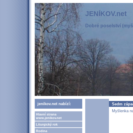
JENÍKOV.net
Dobré poselství (myšl
jenikov.net nabízí:
Sedm zápa
Myšlenka na
Hlavní strana
www.jenikov.net
Liturgický rok
Rodina