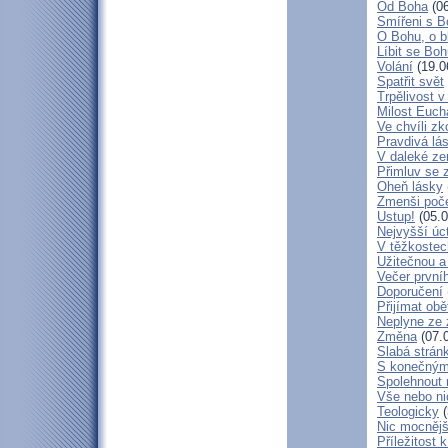
Od Boha
(06
Smířeni s 
O Bohu, o b
Líbit se Bo
Volání
(19.0
Spatřit svět
Trpělivost v
Milost Eucha
Ve chvíli z
Pravdivá lá
V daleké ze
Přimluv se 
Oheň lásky
Zmenši poče
Ustup!
(05.0
Nejvyšší úc
V těžkostec
Užitečnou a
Večer první
Doporučení
Přijímat obě
Neplyne ze 
Změna
(07.
Slabá strán
S konečným
Spolehnout
Vše nebo ni
Teologicky
(
Nic mocnějš
Příležitost k