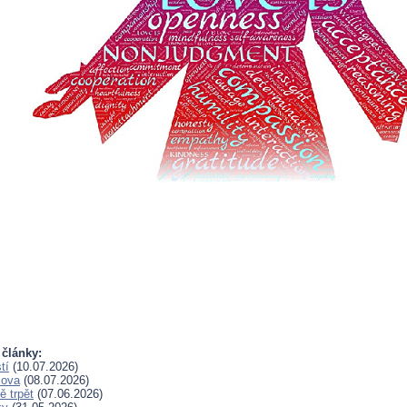
 články:
tí
(10.07.2026)
lova
(08.07.2026)
 trpět
(07.06.2026)