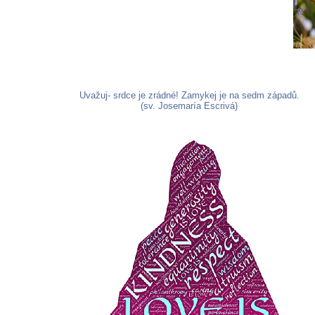
Uvažuj- srdce je zrádné! Zamykej je na sedm západů.
(sv. Josemaría Escrivá)