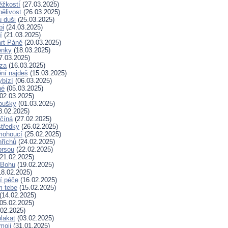
ěžkostí
(27.03.2025)
pělivost
(26.03.2025)
 duši
(25.03.2025)
bi
(24.03.2025)
í
(21.03.2025)
rt Páně
(20.03.2025)
enky
(18.03.2025)
7.03.2025)
za
(16.03.2025)
ní najdeš
(15.03.2025)
ybízí
(06.03.2025)
né
(05.03.2025)
02.03.2025)
koušky
(01.03.2025)
8.02.2025)
ačíná
(27.02.2025)
tředky
(26.02.2025)
mohoucí
(25.02.2025)
říchů
(24.02.2025)
prsou
(22.02.2025)
21.02.2025)
k Bohu
(19.02.2025)
8.02.2025)
í péče
(16.02.2025)
m tebe
(15.02.2025)
(14.02.2025)
05.02.2025)
02.2025)
plakat
(03.02.2025)
moji
(31.01.2025)