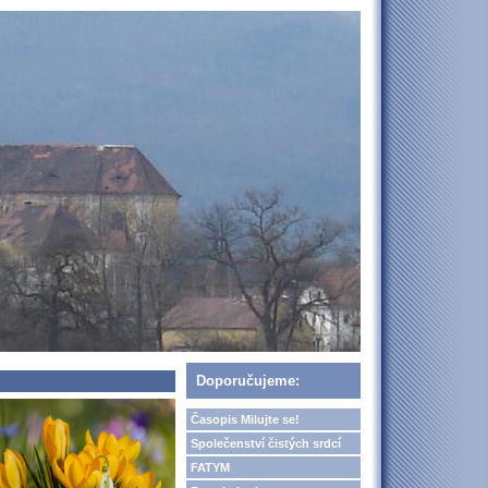
Doporučujeme:
Časopis Milujte se!
Společenství čistých srdcí
FATYM