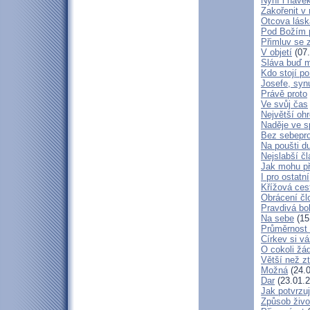
Nyní i navě
Zakořenit v 
Otcova lásk
Pod Božím 
Přimluv se 
V objetí
(07.
Sláva buď m
Kdo stojí po
Josefe, syn
Právě proto
Ve svůj čas
Největší oh
Naděje ve 
Bez sebepro
Na poušti d
Nejslabší č
Jak mohu př
I pro ostatní
Křížová ces
Obrácení čl
Pravdivá bo
Na sebe
(15
Průměrnost 
Církev si vá
O cokoli žá
Větší než zt
Možná
(24.0
Dar
(23.01.2
Jak potvrzuj
Způsob živo