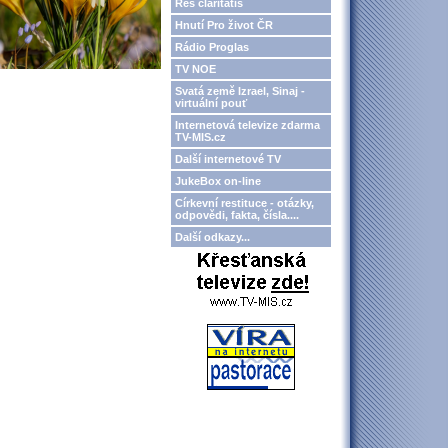
Res claritatis
Hnutí Pro život ČR
Rádio Proglas
TV NOE
Svatá země Izrael, Sinaj -
virtuální pouť
Internetová televize zdarma
TV-MIS.cz
Další internetové TV
JukeBox on-line
Církevní restituce - otázky,
odpovědi, fakta, čísla....
Další odkazy...