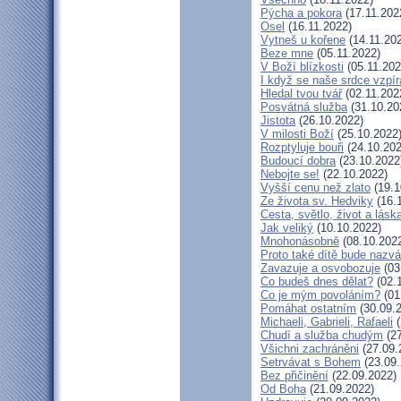
Pýcha a pokora
(17.11.202
Osel
(16.11.2022)
Vytneš u kořene
(14.11.20
Beze mne
(05.11.2022)
V Boží blízkosti
(05.11.202
I když se naše srdce vzpír
Hledal tvou tvář
(02.11.202
Posvátná služba
(31.10.20
Jistota
(26.10.2022)
V milosti Boží
(25.10.2022
Rozptyluje bouři
(24.10.202
Budoucí dobra
(23.10.2022
Nebojte se!
(22.10.2022)
Vyšší cenu než zlato
(19.1
Ze života sv. Hedviky
(16.
Cesta, světlo, život a lásk
Jak veliký
(10.10.2022)
Mnohonásobně
(08.10.202
Proto také dítě bude nazv
Zavazuje a osvobozuje
(03
Co budeš dnes dělat?
(02.
Co je mým povoláním?
(01
Pomáhat ostatním
(30.09.
Michaeli, Gabrieli, Rafaeli
(
Chudí a služba chudým
(27
Všichni zachráněni
(27.09.
Setrvávat s Bohem
(23.09.
Bez přičinění
(22.09.2022)
Od Boha
(21.09.2022)