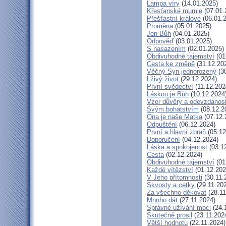
Lampa víry
(14.01.2025)
Křesťanské mumie
(07.01.
Přešťastní králové
(06.01.
Proměna
(05.01.2025)
Jen Bůh
(04.01.2025)
Odpověď
(03.01.2025)
S nasazením
(02.01.2025)
Obdivuhodné tajemství
(01
Cesta ke změně
(31.12.20
Věčný Syn jednorozený
(30
Lživý život
(29.12.2024)
První svědectví
(11.12.202
Láskou je Bůh
(10.12.2024
Vzor důvěry a odevzdanost
Svým bohatstvím
(08.12.2
Ona je naše Matka
(07.12.
Odpuštění
(06.12.2024)
První a hlavní zbraň
(05.12
Doporučení
(04.12.2024)
Láska a spokojenost
(03.1
Cesta
(02.12.2024)
Obdivuhodné tajemství
(01
Každé vítězství
(01.12.202
V Jeho přítomnosti
(30.11.
Skvosty a cetky
(29.11.20
Za všechno děkovat
(28.11
Mnoho dát
(27.11.2024)
Správné užívání moci
(24.
Skutečně prosil
(23.11.202
Větší hodnotu
(22.11.2024)