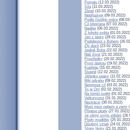
Pomalu
(12.03.2022)
Síla
(11.03.2022)
Zbraň
(10.03.2022)
Nepřispívej
(09.03.2022)
Podle čistého srdce
(08.03
Cíl křesťana
(07.03.2022)
Naděje
(06.03.2022)
Z tohoto světa
(01.03.2022
Jen z lásky
(28.02.2022)
Podobnost s Bohem
(26.02
Zlý duch
(23.02.2022)
Jedině Boha
(22.02.2022)
Náš život
(21.02.2022)
Prostředky
(20.02.2022)
První láskou
(19.02.2022)
Kupředu
(15.02.2022)
Stupně
(12.02.2022)
Jitřenko spásy
(11.02.2022
Měj odvahu
(09.02.2022)
Neminout cíl
(03.02.2022)
To je On!
(02.02.2022)
Na tomto světě
(01.02.202
Velkorysost
(31.01.2022)
Neztrácej
(30.01.2022)
Most mezi nebem a zemí
(
Přinese plody
(27.01.2022)
Je věrný svým slibům
(26.
Plody modlitby
(25.01.2022
Důvěrný vztah
(24.01.2022
Stopy lásky
(21.01.2022)