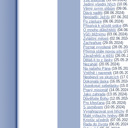
Jediný všední hřích
(10.06
Věrný svým slibům
(09.06.
Dává naději
(08.06.2024)
Nejsladší Ježíši
(07.06.202
Po zásluze
(06.06.2024)
Přispívá k očistě srdce
(05
O mnoho důležitější
(04.06
Vůči bližnímu
(03.06.2024)
Zvláštní milosti
(02.06.202
Zachraňuje
(29.05.2024)
Poznat vyvolené
(28.05.20
Přijímá stále novou sílu
(27
Závažnější a těžší
(26.05.
Děláš-li to z lásky
(25.05.2
Nezahálí
(20.05.2024)
Na našeho Pána
(19.05.20
Vnitřně i navenek
(18.05.2
Neobjevil ve skutcích
(17.0
Dokonalá láska
(16.05.202
Uspokojují sebelásku
(15.0
Pravý misionář
(14.05.2024
Jako zahrada
(13.05.2024)
Důvěřujte Bohu
(12.05.202
Pro křesťana
(11.05.2024)
S úsměvem
(10.05.2024)
Vynahrazovat své hříchy
(
Malé výbuchy hněvu
(08.0
Kristův učedník
(07.05.202
Rada do života
(06.05.2024