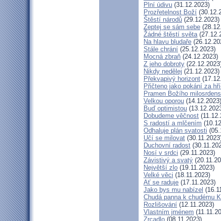
Plní údivu
(31.12.2023)
Prozřetelnost Boží
(30.12.
Štěstí národů
(29.12.2023)
Zeptej se sám sebe
(28.12
Žádné štěstí světa
(27.12.
Na hlavu bludaře
(26.12.20
Stále chrání
(25.12.2023)
Mocná zbraň
(24.12.2023)
Z jeho dobroty
(22.12.2023
Nikdy nedělej
(21.12.2023)
Překvapivý horizont
(17.12
Přičteno jako pokání za hř
Pramen Božího milosrdens
Velkou oporou
(14.12.2023
Buď optimistou
(13.12.202
Dobudeme věčnost
(11.12.
S radostí a mlčením
(10.12
Odhaluje plán svatosti
(05.
Učí se milovat
(30.11.2023
Duchovní radost
(30.11.20
Nosí v srdci
(29.11.2023)
Závistivý a svatý
(20.11.20
Největší zlo
(19.11.2023)
Velké věci
(18.11.2023)
Ať se raduje
(17.11.2023)
Jako bys mu nabízel
(16.1
Chudá panna k chudému Kr
Rozlišování
(12.11.2023)
Vlastním jménem
(11.11.2
Zrcadlo
(08.11.2023)