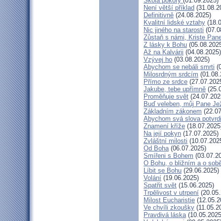
Škola pokory
(01.09.2025)
Není větší příklad
(31.08.2
Definitivně
(24.08.2025)
Kvalitní lidské vztahy
(18.0
Nic jiného na starosti
(07.0
Zůstaň s námi, Kriste Pan
Z lásky k Bohu
(05.08.202
Až na Kalvárii
(04.08.2025)
Vzývej ho
(03.08.2025)
Abychom se nebáli smrti
(0
Milosrdným srdcím
(01.08.
Přímo ze srdce
(27.07.202
Jakube, tebe upřímně
(25.
Proměňuje svět
(24.07.202
Buď veleben, můj Pane Jež
Základním zákonem
(22.07
Abychom svá slova potvrdi
Znamení kříže
(18.07.2025
Na její pokyn
(17.07.2025)
Zvláštní milosti
(10.07.202
Od Boha
(06.07.2025)
Smířeni s Bohem
(03.07.2
O Bohu, o bližním a o sob
Líbit se Bohu
(29.06.2025)
Volání
(19.06.2025)
Spatřit svět
(15.06.2025)
Trpělivost v utrpení
(20.05.
Milost Eucharistie
(12.05.2
Ve chvíli zkoušky
(11.05.2
Pravdivá láska
(10.05.2025