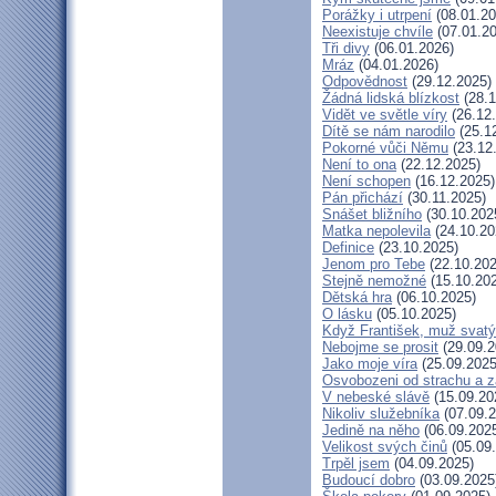
Porážky i utrpení
(08.01.20
Neexistuje chvíle
(07.01.20
Tři divy
(06.01.2026)
Mráz
(04.01.2026)
Odpovědnost
(29.12.2025)
Žádná lidská blízkost
(28.1
Vidět ve světle víry
(26.12
Dítě se nám narodilo
(25.1
Pokorné vůči Němu
(23.12
Není to ona
(22.12.2025)
Není schopen
(16.12.2025)
Pán přichází
(30.11.2025)
Snášet bližního
(30.10.202
Matka nepolevila
(24.10.20
Definice
(23.10.2025)
Jenom pro Tebe
(22.10.202
Stejně nemožné
(15.10.20
Dětská hra
(06.10.2025)
O lásku
(05.10.2025)
Když František, muž svatý
Nebojme se prosit
(29.09.2
Jako moje víra
(25.09.2025
Osvobozeni od strachu a z
V nebeské slávě
(15.09.20
Nikoliv služebníka
(07.09.2
Jedině na něho
(06.09.202
Velikost svých činů
(05.09
Trpěl jsem
(04.09.2025)
Budoucí dobro
(03.09.2025