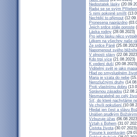
Nedostatek lásky
(20.09.2
Raduj se se svým Přítele
S nimi pokojně smířit
(13.0
Nechtějí to přijmout
(12.09
Pronesena naprázdno
(03.
Jejich srdce stále poroste
(
Láska rodiny
(28.08.2023)
Pro jeho lásku něco vytrpě
Lékem na všechny naše r
Ze srdce Páně
(25.08.2023
Napomenout svého bližníh
V plnosti slávy
(22.08.2023
Kdo trpí více
(21.08.2023)
K vedení duší
(20.08.2023)
Viditelný svět je jako mapa
Hlad po smysluplném živo
Maria je vzata do nebe
(15
Nerozlučnými druhy
(14.08
Proti vlastnímu dobru
(13.0
Správnou zásadou
(12.08.
Nesmazatelně po celý živo
Síť, do které nachytáme ne
Ve chvíli pokušení
(10.08.
Hledat jen čest a slávu Bo
Unášen prudkým Božským
Vzbuzuje úžas
(06.08.2023
Vztah s Bohem
(31.07.202
Čistota života
(30.07.2023)
Posune k pomluvám
(29.07