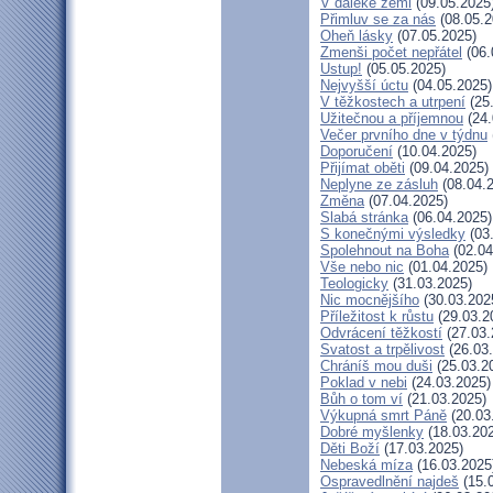
V daleké zemi
(09.05.2025
Přimluv se za nás
(08.05.2
Oheň lásky
(07.05.2025)
Zmenši počet nepřátel
(06.
Ustup!
(05.05.2025)
Nejvyšší úctu
(04.05.2025)
V těžkostech a utrpení
(25
Užitečnou a příjemnou
(24.
Večer prvního dne v týdnu
Doporučení
(10.04.2025)
Přijímat oběti
(09.04.2025)
Neplyne ze zásluh
(08.04.
Změna
(07.04.2025)
Slabá stránka
(06.04.2025)
S konečnými výsledky
(03
Spolehnout na Boha
(02.04
Vše nebo nic
(01.04.2025)
Teologicky
(31.03.2025)
Nic mocnějšího
(30.03.202
Příležitost k růstu
(29.03.2
Odvrácení těžkostí
(27.03.
Svatost a trpělivost
(26.03
Chráníš mou duši
(25.03.2
Poklad v nebi
(24.03.2025)
Bůh o tom ví
(21.03.2025)
Výkupná smrt Páně
(20.03
Dobré myšlenky
(18.03.20
Děti Boží
(17.03.2025)
Nebeská míza
(16.03.2025
Ospravedlnění najdeš
(15.