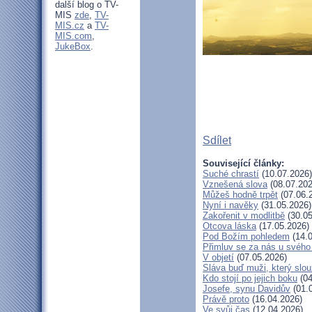
další blog o TV-
MIS
zde
,
TV-
MIS.cz
a
TV-
MIS.com
,
JukeBox
.
Sdílet
Související články:
Suché chrastí
(10.07.2026)
Vznešená slova
(08.07.202
Můžeš hodně trpět
(07.06.
Nyní i navěky
(31.05.2026)
Zakořenit v modlitbě
(30.05
Otcova láska
(17.05.2026)
Pod Božím pohledem
(14.0
Přimluv se za nás u svéh
V objetí
(07.05.2026)
Sláva buď muži, který slou
Kdo stojí po jejich boku
(04
Josefe, synu Davidův
(01.
Právě proto
(16.04.2026)
Ve svůj čas
(12.04.2026)