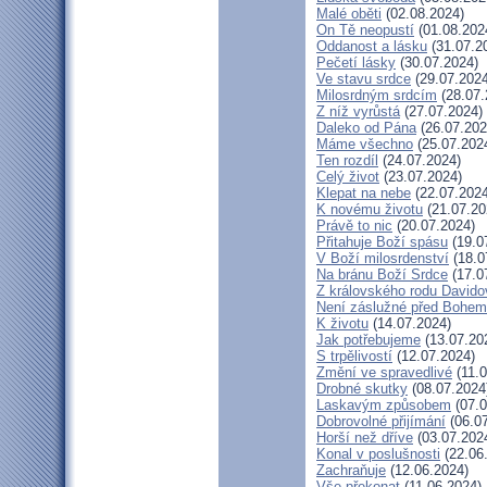
Malé oběti
(02.08.2024)
On Tě neopustí
(01.08.202
Oddanost a lásku
(31.07.2
Pečetí lásky
(30.07.2024)
Ve stavu srdce
(29.07.2024
Milosrdným srdcím
(28.07.
Z níž vyrůstá
(27.07.2024)
Daleko od Pána
(26.07.202
Máme všechno
(25.07.202
Ten rozdíl
(24.07.2024)
Celý život
(23.07.2024)
Klepat na nebe
(22.07.2024
K novému životu
(21.07.20
Právě to nic
(20.07.2024)
Přitahuje Boží spásu
(19.0
V Boží milosrdenství
(18.0
Na bránu Boží Srdce
(17.0
Z královského rodu Davido
Není záslužné před Bohem
K životu
(14.07.2024)
Jak potřebujeme
(13.07.20
S trpělivostí
(12.07.2024)
Změní ve spravedlivé
(11.0
Drobné skutky
(08.07.2024
Laskavým způsobem
(07.0
Dobrovolné přijímání
(06.07
Horší než dříve
(03.07.202
Konal v poslušnosti
(22.06
Zachraňuje
(12.06.2024)
Vše překonat
(11.06.2024)