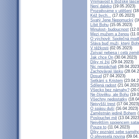
Vnímavost k Božské lásce.
Není daleko
(19.05.2023)
Prozpěvujme v utěšení
(18
Kéž bych...
(17.05.2023)
Svatý Jene Nepomucký
(1
Líbit Bohu
(15.05.2023)
Minulost- budoucnost
(12.0
Mezi mužem a ženou
(11.0
O výchově: Společná modlit
Sláva buď muži, který Bohu
V těžkosti
(02.05.2023)
Zpívají nebesa i celá země
Jak chce On
(30.04.2023)
Díky ní žijí
(29.04.2023)
Nic nespáchali
(28.04.2023
Zachovávají lásku
(28.04.2
Dosud
(27.04.2023)
Setkání s Kristem
(23.04.2
Sdílená radost
(21.04.2023
Všecko bez námahy?
(20.
Ne člověku, ale Bohu
(19.0
Všechny nedostatky
(18.04
Nejvyšší trest
(17.04.2023)
O spásu duší
(16.04.2023)
Zaměstnán jedině Bohem
(
Poslouchej mě
(13.04.2023
Největším spojencem sata
Pouze to
(11.04.2023)
Díky poznání sebe saméh
Ó převeselá novina
(09.04.