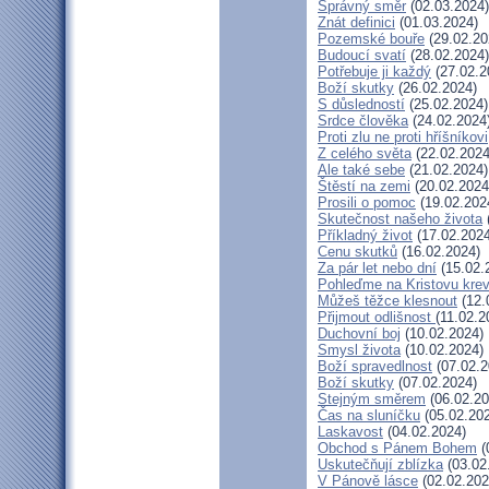
Správný směr
(02.03.2024)
Znát definici
(01.03.2024)
Pozemské bouře
(29.02.20
Budoucí svatí
(28.02.2024)
Potřebuje ji každý
(27.02.2
Boží skutky
(26.02.2024)
S důsledností
(25.02.2024)
Srdce člověka
(24.02.2024
Proti zlu ne proti hříšníkovi
Z celého světa
(22.02.2024
Ale také sebe
(21.02.2024)
Štěstí na zemi
(20.02.2024
Prosili o pomoc
(19.02.202
Skutečnost našeho života
Příkladný život
(17.02.2024
Cenu skutků
(16.02.2024)
Za pár let nebo dní
(15.02.
Pohleďme na Kristovu kre
Můžeš těžce klesnout
(12.
Přijmout odlišnost
(11.02.2
Duchovní boj
(10.02.2024)
Smysl života
(10.02.2024)
Boží spravedlnost
(07.02.2
Boží skutky
(07.02.2024)
Stejným směrem
(06.02.20
Čas na sluníčku
(05.02.20
Laskavost
(04.02.2024)
Obchod s Pánem Bohem
(
Uskutečňují zblízka
(03.02
V Pánově lásce
(02.02.202