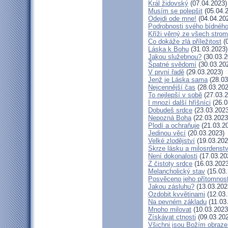
Král židovský
(07.04.2023)
Musím se polepšit
(05.04.
Odejdi ode mne!
(04.04.20
Podrobnosti svého bídného
Kříži věrný ze všech stro
Co dokáže zlá příležitost
(0
Láska k Bohu
(31.03.2023)
Jakou služebnou?
(30.03.2
Špatné svědomí
(30.03.20
V první řadě
(29.03.2023)
Jenž je Láska sama
(28.03
Nejcennější čas
(28.03.202
To nejlepší v sobě
(27.03.2
I mnozí další hříšníci
(26.0
Dobudeš srdce
(23.03.2023
Nepozná Boha
(22.03.2023
Plodí a ochraňuje
(21.03.2
Jedinou věcí
(20.03.2023)
Velké zlodějství
(19.03.202
Skrze lásku a milosrdenstv
Není dokonalosti
(17.03.20
Z čistoty srdce
(16.03.2023
Melancholický stav
(15.03.
Posvěceno jeho přítomnost
Jakou zásluhu?
(13.03.202
Ozdobit kvvětinami
(12.03.
Na pevném základu
(11.03
Mnoho milovat
(10.03.2023
Získávat ctnosti
(09.03.20
Všichni jsou Božím obraz