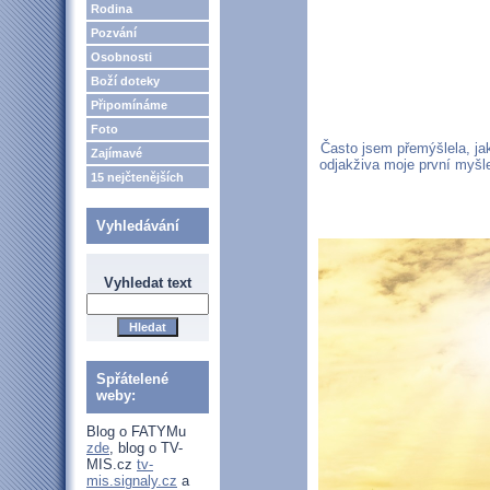
Rodina
Pozvání
Osobnosti
Boží doteky
Připomínáme
Foto
Často jsem přemýšlela, jak
Zajímavé
odjakživa moje první myšl
15 nejčtenějších
Vyhledávání
Vyhledat text
Spřátelené
weby:
Blog o FATYMu
zde
, blog o TV-
MIS.cz
tv-
mis.signaly.cz
a