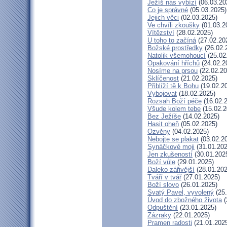
Ježíš nás vybízí
(06.03.20
Co je správné
(05.03.2025)
Jejich věci
(02.03.2025)
Ve chvíli zkoušky
(01.03.2
Vítězství
(28.02.2025)
U toho to začíná
(27.02.20
Božské prostředky
(26.02.
Natolik všemohoucí
(25.02
Opakování hříchů
(24.02.2
Nosíme na prsou
(22.02.20
Sklíčenost
(21.02.2025)
Přiblíží tě k Bohu
(19.02.2
Vybojovat
(18.02.2025)
Rozsah Boží péče
(16.02.
Všude kolem tebe
(15.02.2
Bez Ježíše
(14.02.2025)
Hasit oheň
(05.02.2025)
Ozvěny
(04.02.2025)
Nebojte se plakat
(03.02.2
Synáčkové moji
(31.01.202
Jen zkušeností
(30.01.202
Boží vůle
(29.01.2025)
Daleko zářivější
(28.01.202
Tváří v tvář
(27.01.2025)
Boží slovo
(26.01.2025)
Svatý Pavel, vyvolený
(25.
Úvod do zbožného života
(
Odpuštění
(23.01.2025)
Zázraky
(22.01.2025)
Pramen radosti
(21.01.202