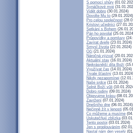
S pomocí shůry
(01.02.202
Synáčkové moji
(31.01.202
Vidět dobro
(30.01.2024)
Dovolte Mu to
(29.01.2024)
Pro celou společnost
(28.0
Kristovi učedníci
(27.01.20
Setkání s Bohem
(26.01.2
Pán ho povolal
(25.01.2024
Průpovídky a pomluvy
(24.
Zavírat dveře
(23.01.2024)
Smysl života
(22.01.2024)
Oči
(21.01.2024)
Náročná výzva!
(20.01.202
Aktuální stav
(16.01.2024)
Nejkrásnější díla Boží
(15.
Využívat čas
(14.01.2024)
Trvale šťastný
(13.01.2024
Nikdy nezapomínej
(12.01.
Naše srdce
(11.01.2024)
Splnit Boží vůli
(10.01.202
Dobro rodiny
(09.01.2024)
Objevujme krásu
(08.01.20
Zavržení
(07.01.2024)
Dnešního dne
(06.01.2024)
Nečinně žít v lenosti
(05.01
Co můžeme a musíme
(04
Uskutečňují zblízka
(03.01
Tento postoj
(03.01.2024)
Jen s proplouváním
(02.01
Nastal nám den veselý
(01