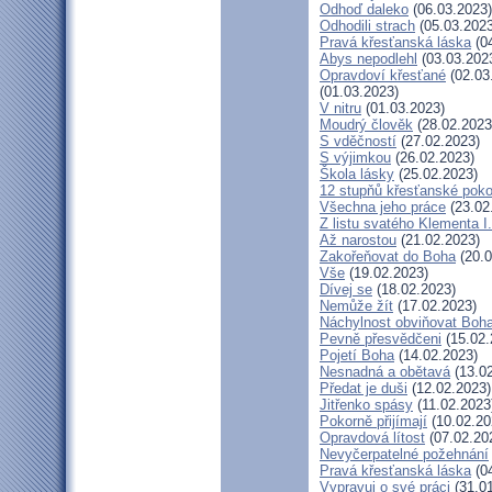
Odhoď daleko
(06.03.2023)
Odhodili strach
(05.03.2023
Pravá křesťanská láska
(04
Abys nepodlehl
(03.03.202
Opravdoví křesťané
(02.03
(01.03.2023)
V nitru
(01.03.2023)
Moudrý člověk
(28.02.2023
S vděčností
(27.02.2023)
S výjimkou
(26.02.2023)
Škola lásky
(25.02.2023)
12 stupňů křesťanské poko
Všechna jeho práce
(23.02
Z listu svatého Klementa I.
Až narostou
(21.02.2023)
Zakořeňovat do Boha
(20.0
Vše
(19.02.2023)
Dívej se
(18.02.2023)
Nemůže žít
(17.02.2023)
Náchylnost obviňovat Boh
Pevně přesvědčeni
(15.02.
Pojetí Boha
(14.02.2023)
Nesnadná a obětavá
(13.02
Předat je duši
(12.02.2023)
Jitřenko spásy
(11.02.2023
Pokorně přijímají
(10.02.20
Opravdová lítost
(07.02.20
Nevyčerpatelné požehnání
Pravá křesťanská láska
(04
Vypravuj o své práci
(31.01