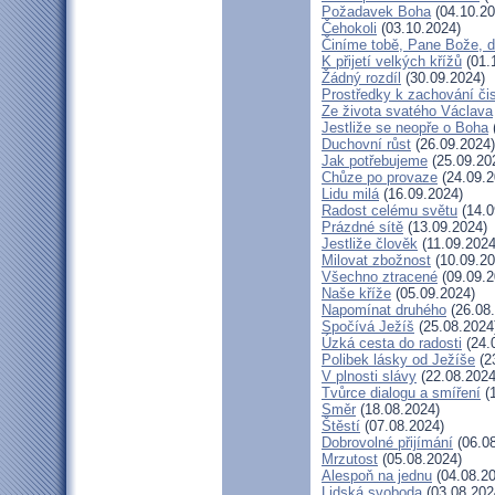
Požadavek Boha
(04.10.20
Čehokoli
(03.10.2024)
Činíme tobě, Pane Bože, d
K přijetí velkých křížů
(01.
Žádný rozdíl
(30.09.2024)
Prostředky k zachování čis
Ze života svatého Václava
Jestliže se neopře o Boha
Duchovní růst
(26.09.2024)
Jak potřebujeme
(25.09.20
Chůze po provaze
(24.09.2
Lidu milá
(16.09.2024)
Radost celému světu
(14.0
Prázdné sítě
(13.09.2024)
Jestliže člověk
(11.09.2024
Milovat zbožnost
(10.09.20
Všechno ztracené
(09.09.2
Naše kříže
(05.09.2024)
Napomínat druhého
(26.08
Spočívá Ježíš
(25.08.2024
Úzká cesta do radosti
(24.
Polibek lásky od Ježíše
(2
V plnosti slávy
(22.08.2024
Tvůrce dialogu a smíření
(1
Směr
(18.08.2024)
Štěstí
(07.08.2024)
Dobrovolné přijímání
(06.08
Mrzutost
(05.08.2024)
Alespoň na jednu
(04.08.20
Lidská svoboda
(03.08.202