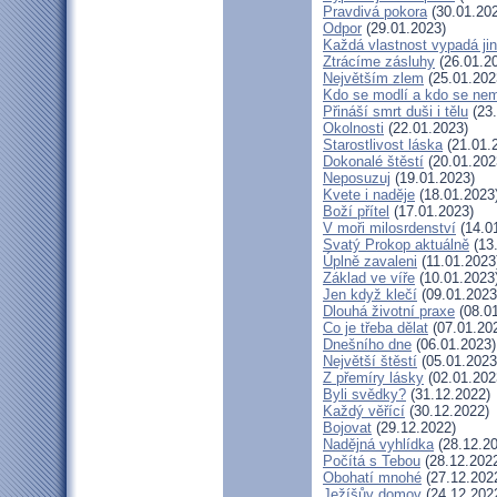
Pravdivá pokora
(30.01.20
Odpor
(29.01.2023)
Každá vlastnost vypadá ji
Ztrácíme zásluhy
(26.01.2
Největším zlem
(25.01.202
Kdo se modlí a kdo se nem
Přináší smrt duši i tělu
(23.
Okolnosti
(22.01.2023)
Starostlivost láska
(21.01.
Dokonalé štěstí
(20.01.202
Neposuzuj
(19.01.2023)
Kvete i naděje
(18.01.2023
Boží přítel
(17.01.2023)
V moři milosrdenství
(14.0
Svatý Prokop aktuálně
(13
Úplně zavaleni
(11.01.2023
Základ ve víře
(10.01.2023
Jen když klečí
(09.01.2023
Dlouhá životní praxe
(08.01
Co je třeba dělat
(07.01.20
Dnešního dne
(06.01.2023)
Největší štěstí
(05.01.2023
Z přemíry lásky
(02.01.202
Byli svědky?
(31.12.2022)
Každý věřící
(30.12.2022)
Bojovat
(29.12.2022)
Nadějná vyhlídka
(28.12.20
Počítá s Tebou
(28.12.202
Obohatí mnohé
(27.12.202
Ježíšův domov
(24.12.202