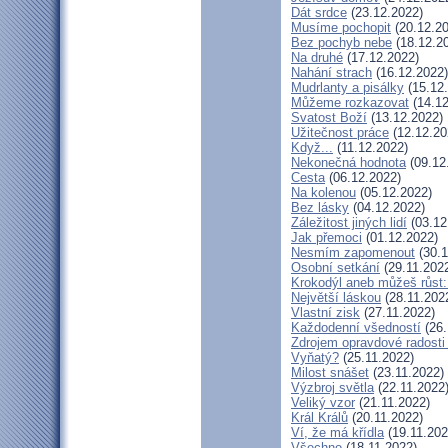
Dát srdce
(23.12.2022)
Musíme pochopit
(20.12.20
Bez pochyb nebe
(18.12.2
Na druhé
(17.12.2022)
Nahání strach
(16.12.2022)
Mudrlanty a pisálky
(15.12
Můžeme rozkazovat
(14.12
Svatost Boží
(13.12.2022)
Užitečnost práce
(12.12.20
Když...
(11.12.2022)
Nekonečná hodnota
(09.12
Cesta
(06.12.2022)
Na kolenou
(05.12.2022)
Bez lásky
(04.12.2022)
Záležitost jiných lidí
(03.12
Jak přemoci
(01.12.2022)
Nesmím zapomenout
(30.1
Osobní setkání
(29.11.202
Krokodýl aneb můžeš růst: 
Největší láskou
(28.11.202
Vlastní zisk
(27.11.2022)
Každodenní všedností
(26.
Zdrojem opravdové radosti 
Vyňatý?
(25.11.2022)
Milost snášet
(23.11.2022)
Výzbroj světla
(22.11.2022
Veliký vzor
(21.11.2022)
Král Králů
(20.11.2022)
Ví, že má křídla
(19.11.202
Všechno
(18.11.2022)