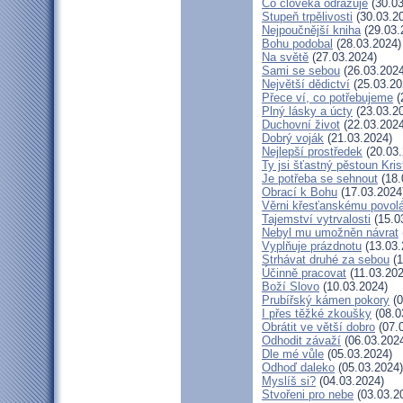
Co člověka odrazuje
(30.03
Stupeň trpělivosti
(30.03.2
Nejpoučnější kniha
(29.03.
Bohu podobal
(28.03.2024)
Na světě
(27.03.2024)
Sami se sebou
(26.03.2024
Největší dědictví
(25.03.20
Přece ví, co potřebujeme
(
Plný lásky a úcty
(23.03.2
Duchovní život
(22.03.2024
Dobrý voják
(21.03.2024)
Nejlepší prostředek
(20.03.
Ty jsi šťastný pěstoun Kri
Je potřeba se sehnout
(18.
Obrací k Bohu
(17.03.2024
Věrni křesťanskému povol
Tajemství vytrvalosti
(15.0
Nebyl mu umožněn návrat
Vyplňuje prázdnotu
(13.03.
Strhávat druhé za sebou
(1
Účinně pracovat
(11.03.202
Boží Slovo
(10.03.2024)
Prubířský kámen pokory
(0
I přes těžké zkoušky
(08.0
Obrátit ve větší dobro
(07.
Odhodit závaží
(06.03.202
Dle mé vůle
(05.03.2024)
Odhoď daleko
(05.03.2024)
Myslíš si?
(04.03.2024)
Stvořeni pro nebe
(03.03.2