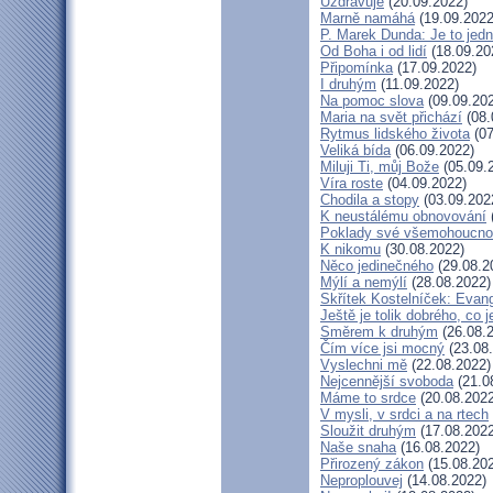
Uzdravuje
(20.09.2022)
Marně namáhá
(19.09.2022
P. Marek Dunda: Je to jedn
Od Boha i od lidí
(18.09.20
Připomínka
(17.09.2022)
I druhým
(11.09.2022)
Na pomoc slova
(09.09.20
Maria na svět přichází
(08.
Rytmus lidského života
(07
Veliká bída
(06.09.2022)
Miluji Ti, můj Bože
(05.09.
Víra roste
(04.09.2022)
Chodila a stopy
(03.09.202
K neustálému obnovování
Poklady své všemohoucno
K nikomu
(30.08.2022)
Něco jedinečného
(29.08.2
Mýlí a nemýlí
(28.08.2022)
Skřítek Kostelníček: Evang
Ještě je tolik dobrého, co 
Směrem k druhým
(26.08.
Čím více jsi mocný
(23.08
Vyslechni mě
(22.08.2022)
Nejcennější svoboda
(21.0
Máme to srdce
(20.08.2022
V mysli, v srdci a na rtech
Sloužit druhým
(17.08.2022
Naše snaha
(16.08.2022)
Přirozený zákon
(15.08.20
Neproplouvej
(14.08.2022)