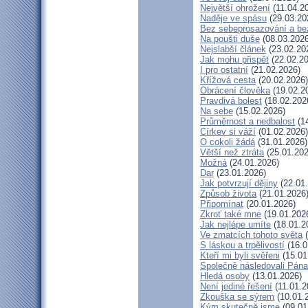
Největší ohrožení
(11.04.2
Naděje ve spásu
(29.03.20
Bez sebeprosazování a bez
Na poušti duše
(08.03.2026
Nejslabší článek
(23.02.20
Jak mohu přispět
(22.02.20
I pro ostatní
(21.02.2026)
Křížová cesta
(20.02.2026)
Obrácení člověka
(19.02.2
Pravdivá bolest
(18.02.202
Na sebe
(15.02.2026)
Průměrnost a nedbalost
(14
Církev si váží
(01.02.2026)
O cokoli žádá
(31.01.2026)
Větší než ztráta
(25.01.202
Možná
(24.01.2026)
Dar
(23.01.2026)
Jak potvrzují dějiny
(22.01
Způsob života
(21.01.2026
Připomínat
(20.01.2026)
Zkroť také mne
(19.01.202
Jak nejlépe umíte
(18.01.2
Ve zmatcích tohoto světa
(
S láskou a trpělivostí
(16.0
Kteří mi byli svěřeni
(15.01
Společně následovali Pána
Hledá osoby
(13.01.2026)
Není jediné řešení
(11.01.2
Zkouška se sýrem
(10.01.
Kým skutečně jsme
(09.01