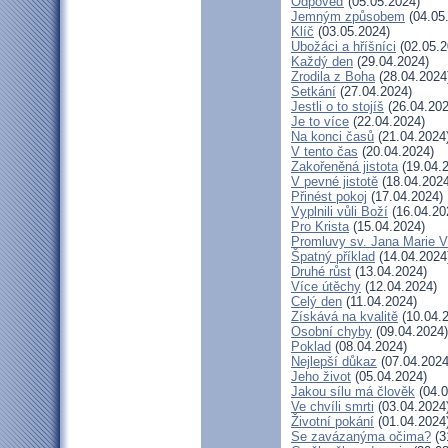
Odpověď
(05.05.2024)
Jemným způsobem
(04.05
Klíč
(03.05.2024)
Ubožáci a hříšníci
(02.05.2
Každý den
(29.04.2024)
Zrodila z Boha
(28.04.2024
Setkání
(27.04.2024)
Jestli o to stojíš
(26.04.202
Je to více
(22.04.2024)
Na konci časů
(21.04.2024
V tento čas
(20.04.2024)
Zakořeněná jistota
(19.04.
V pevné jistotě
(18.04.2024
Přinést pokoj
(17.04.2024)
Vyplnili vůli Boží
(16.04.20
Pro Krista
(15.04.2024)
Promluvy sv. Jana Marie Vi
Špatný příklad
(14.04.2024
Druhé růst
(13.04.2024)
Více útěchy
(12.04.2024)
Celý den
(11.04.2024)
Získává na kvalitě
(10.04.
Osobní chyby
(09.04.2024)
Poklad
(08.04.2024)
Nejlepší důkaz
(07.04.2024
Jeho život
(05.04.2024)
Jakou sílu má člověk
(04.0
Ve chvíli smrti
(03.04.2024
Životní pokání
(01.04.2024
Se zavázanýma očima?
(3