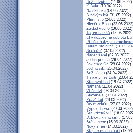
Boží stvoření
(11.06.2022)
K Bohu
(10.06.2022)
Na sklonku
(04.06.2022)
S někým být
(31.05.2022)
Plním slib
(24.05.2022)
Hledět k Bohu
(22.05.2022
Základ všeho
(18.05.2022)
To, co nemáš
(17.05.2022)
Chvalozpěv na dobrotu Bo
Příběh lásky pro zamilova
Darem pro bližní
(10.05.20
Společně
(07.05.2022)
Nade všemi
(02.05.2022)
Jedna příčina
(29.04.2022)
Jak chce On
(28.04.2022)
Jediná síla
(26.04.2022)
Boží lásku
(24.04.2022)
Tisíce příležitostí
(23.04.2
Startovní bod
(19.04.2022)
Námaha
(11.04.2022)
Vítězství
(08.04.2022)
Blaženější
(07.04.2022)
Právě teď
(28.03.2022)
Dívat vzhůru
(27.03.2022)
Vypovídá vše
(20.03.2022)
Šíp vržený vůlí
(18.03.202
Ďáblova kniha smrti
(17.03
Bránu nebe
(15.03.2022)
Nový směr
(14.03.2022)
Stojí to mnoho úsilí
(13.03