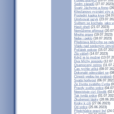
Pohled druhých
(28.07.202
Sedm západů
(27.07.2023)
Svatý Jáchyme a Anno
(26
Křesťanovo vyznání víry a
Poslední kapka krve
(24.07
Umrtvovat jazyk
(23.07.20
Světem se kochala, jako ve
Hasit oheň
(21.07.2023)
Nemůžeme přijmout
(20.07
Mnoho praxe
(19.07.2023)
Nebe i peklo
(18.07.2023)
Představa blížícího se neb
Vládu nad správným úmys
Počátek pokoje
(15.07.202
Zlá vášeň
(14.07.2023)
Když je to možné
(13.07.2
Dva hříchy pospolu
(12.07.
Osamocený ostrov
(11.07.
Čas rychle utíká
(09.07.20
Dokonalé odevzdání se
(08
Ctnosti vedou ke svatosti
(
Svatá horlivost
(06.07.2023
Ze života svatého Cyrila
(0
Pravdy svého srdce
(04.07
Neexistuje cizí člověk
(02.
Tak tvrdá srdce
(01.07.202
Zkušenost lásky
(28.06.20
Kroky k cíli
(27.06.2023)
Od srdce
(25.06.2023)
Předchůdce pravý byl
(24.