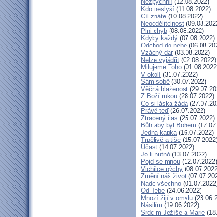
Nezpychni!
(12.08.2022)
Kdo neslyší
(11.08.2022)
Cíl znáte
(10.08.2022)
Neoddělitelnost
(09.08.202
Plni chyb
(08.08.2022)
Kdyby každý
(07.08.2022)
Odchod do nebe
(06.08.20
Vzácný dar
(03.08.2022)
Nelze vyjádřit
(02.08.2022)
Milujeme Toho
(01.08.2022
V okolí
(31.07.2022)
Sám sobě
(30.07.2022)
Věčná blaženost
(29.07.20
Z Boží rukou
(28.07.2022)
Co si láska žádá
(27.07.20
Právě teď
(26.07.2022)
Ztracený čas
(25.07.2022)
Bůh aby byl Bohem
(17.07
Jedna kapka
(16.07.2022)
Trpělivě a tiše
(15.07.2022
Účast
(14.07.2022)
Je-li nutné
(13.07.2022)
Pojď se mnou
(12.07.2022)
Vichřice pýchy
(08.07.2022
Změní náš život
(07.07.20
Nade všechno
(01.07.2022
Od Tebe
(24.06.2022)
Mnozí žijí v omylu
(23.06.
Násilím
(19.06.2022)
Srdcím Ježíše a Marie
(18