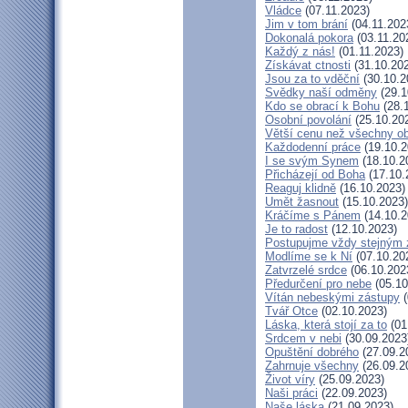
Vládce
(07.11.2023)
Jim v tom brání
(04.11.202
Dokonalá pokora
(03.11.20
Každý z nás!
(01.11.2023)
Získávat ctnosti
(31.10.20
Jsou za to vděční
(30.10.2
Svědky naší odměny
(29.1
Kdo se obrací k Bohu
(28.
Osobní povolání
(25.10.20
Větší cenu než všechny ob
Každodenní práce
(19.10.2
I se svým Synem
(18.10.2
Přicházejí od Boha
(17.10.
Reaguj klidně
(16.10.2023)
Umět žasnout
(15.10.2023)
Kráčíme s Pánem
(14.10.2
Je to radost
(12.10.2023)
Postupujme vždy stejným
Modlíme se k Ní
(07.10.20
Zatvrzelé srdce
(06.10.202
Předurčení pro nebe
(05.10
Vítán nebeskými zástupy
(
Tvář Otce
(02.10.2023)
Láska, která stojí za to
(01
Srdcem v nebi
(30.09.2023
Opuštění dobrého
(27.09.2
Zahrnuje všechny
(26.09.2
Život víry
(25.09.2023)
Naši práci
(22.09.2023)
Naše láska
(21.09.2023)