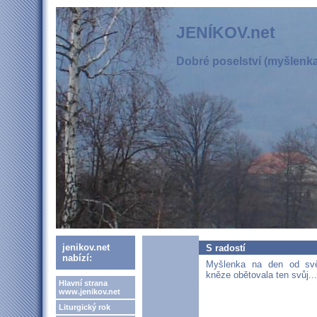
JENÍKOV.net
Dobré poselství (myšlenka,
jenikov.net
S radostí
nabízí:
Myšlenka na den od svět
kněze obětovala ten svůj...
Hlavní strana
www.jenikov.net
Liturgický rok