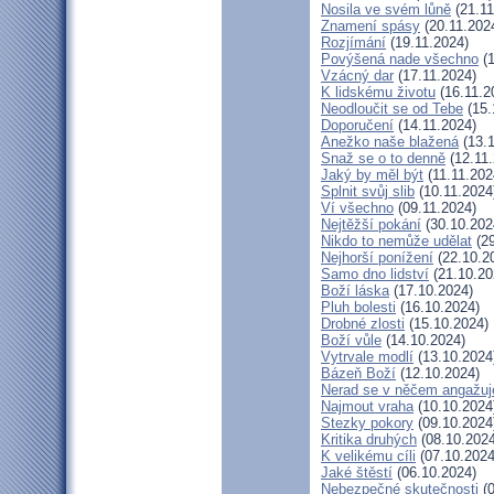
Nosila ve svém lůně
(21.11
Znamení spásy
(20.11.202
Rozjímání
(19.11.2024)
Povýšená nade všechno
(1
Vzácný dar
(17.11.2024)
K lidskému životu
(16.11.2
Neodloučit se od Tebe
(15.
Doporučení
(14.11.2024)
Anežko naše blažená
(13.1
Snaž se o to denně
(12.11.
Jaký by měl být
(11.11.202
Splnit svůj slib
(10.11.2024
Ví všechno
(09.11.2024)
Nejtěžší pokání
(30.10.202
Nikdo to nemůže udělat
(29
Nejhorší ponížení
(22.10.2
Samo dno lidství
(21.10.20
Boží láska
(17.10.2024)
Pluh bolesti
(16.10.2024)
Drobné zlosti
(15.10.2024)
Boží vůle
(14.10.2024)
Vytrvale modlí
(13.10.2024
Bázeň Boží
(12.10.2024)
Nerad se v něčem angažuj
Najmout vraha
(10.10.2024
Stezky pokory
(09.10.2024
Kritika druhých
(08.10.2024
K velikému cíli
(07.10.2024
Jaké štěstí
(06.10.2024)
Nebezpečné skutečnosti
(0