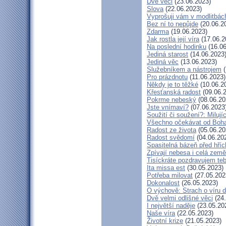
Dvě věci
(23.06.2023)
Slova
(22.06.2023)
Vyprošuji vám v modlitbác
Bez ní to nepůjde
(20.06.2
Zdarma
(19.06.2023)
Jak rostla její víra
(17.06.2
Na poslední hodinku
(16.06
Jediná starost
(14.06.2023
Jediná věc
(13.06.2023)
Služebníkem a nástrojem
(
Pro prázdnotu
(11.06.2023)
Někdy je to těžké
(10.06.2
Křesťanská radost
(09.06.
Pokrme nebeský
(08.06.20
Jste vnímaví?
(07.06.2023
Soužití či soužení?: Milují
Všechno očekávat od Boh
Radost ze života
(05.06.20
Radost svědomí
(04.06.20
Spasitelná bázeň před hří
Zpívají nebesa i celá země
Tisíckráte pozdravujem teb
Ita missa est
(30.05.2023)
Potřeba milovat
(27.05.202
Dokonalost
(26.05.2023)
O výchově: Strach o víru dě
Dvě velmi odlišné věci
(24.
I největší naděje
(23.05.20
Naše víra
(22.05.2023)
Životní krize
(21.05.2023)