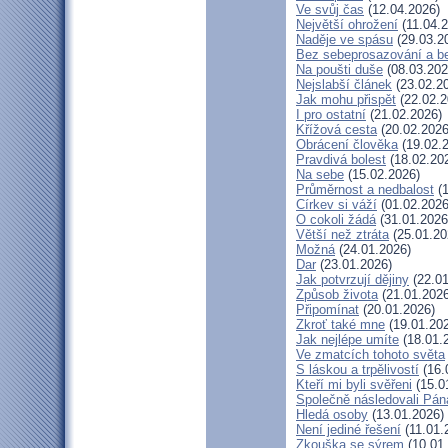
Ve svůj čas
(12.04.2026)
Největší ohrožení
(11.04.2
Naděje ve spásu
(29.03.2
Bez sebeprosazování a be
Na poušti duše
(08.03.202
Nejslabší článek
(23.02.2
Jak mohu přispět
(22.02.2
I pro ostatní
(21.02.2026)
Křížová cesta
(20.02.2026
Obrácení člověka
(19.02.
Pravdivá bolest
(18.02.20
Na sebe
(15.02.2026)
Průměrnost a nedbalost
(1
Církev si váží
(01.02.2026
O cokoli žádá
(31.01.2026
Větší než ztráta
(25.01.20
Možná
(24.01.2026)
Dar
(23.01.2026)
Jak potvrzují dějiny
(22.01
Způsob života
(21.01.2026
Připomínat
(20.01.2026)
Zkroť také mne
(19.01.20
Jak nejlépe umíte
(18.01.
Ve zmatcích tohoto světa
S láskou a trpělivostí
(16.
Kteří mi byli svěřeni
(15.0
Společně následovali Pán
Hledá osoby
(13.01.2026)
Není jediné řešení
(11.01.
Zkouška se sýrem
(10.01