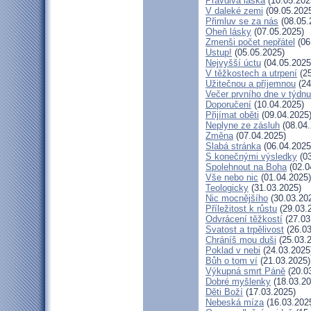
Pravdivá láska
(10.05.202
V daleké zemi
(09.05.202
Přimluv se za nás
(08.05.
Oheň lásky
(07.05.2025)
Zmenši počet nepřátel
(06
Ustup!
(05.05.2025)
Nejvyšší úctu
(04.05.2025
V těžkostech a utrpení
(25
Užitečnou a příjemnou
(24
Večer prvního dne v týdnu
Doporučení
(10.04.2025)
Přijímat oběti
(09.04.2025
Neplyne ze zásluh
(08.04.
Změna
(07.04.2025)
Slabá stránka
(06.04.2025
S konečnými výsledky
(03
Spolehnout na Boha
(02.0
Vše nebo nic
(01.04.2025)
Teologicky
(31.03.2025)
Nic mocnějšího
(30.03.20
Příležitost k růstu
(29.03.
Odvrácení těžkostí
(27.03
Svatost a trpělivost
(26.03
Chráníš mou duši
(25.03.
Poklad v nebi
(24.03.2025
Bůh o tom ví
(21.03.2025)
Výkupná smrt Páně
(20.0
Dobré myšlenky
(18.03.20
Děti Boží
(17.03.2025)
Nebeská míza
(16.03.202