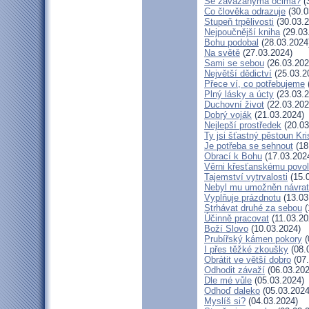
Se zavázanýma očima?
(
Co člověka odrazuje
(30.0
Stupeň trpělivosti
(30.03.2
Nejpoučnější kniha
(29.03
Bohu podobal
(28.03.2024
Na světě
(27.03.2024)
Sami se sebou
(26.03.202
Největší dědictví
(25.03.2
Přece ví, co potřebujeme
Plný lásky a úcty
(23.03.2
Duchovní život
(22.03.202
Dobrý voják
(21.03.2024)
Nejlepší prostředek
(20.03
Ty jsi šťastný pěstoun Kr
Je potřeba se sehnout
(18
Obrací k Bohu
(17.03.202
Věrni křesťanskému povol
Tajemství vytrvalosti
(15.
Nebyl mu umožněn návrat
Vyplňuje prázdnotu
(13.03
Strhávat druhé za sebou
(
Účinně pracovat
(11.03.20
Boží Slovo
(10.03.2024)
Prubířský kámen pokory
(
I přes těžké zkoušky
(08.
Obrátit ve větší dobro
(07.
Odhodit závaží
(06.03.202
Dle mé vůle
(05.03.2024)
Odhoď daleko
(05.03.2024
Myslíš si?
(04.03.2024)