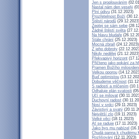
Jen s proplouváním
(02.01
Nastal nám den veselý
(01
Plní údivu
(31.12.2023)
Prozřetelnost Boží
(30.12
Štěstí národů
(29.12.2023
Zeptej se sám sebe
(28.1
Žádné štěstí světa
(27.12
Na hlavu bludaře
(26.12.2
Stále chrání
(25.12.2023)
Mocná zbraň
(24.12.2023)
Z jeho dobroty
(22.12.202
Nikdy nedělej
(21.12.2023
Překvapivý horizont
(17.1
Přičteno jako pokání za h
Pramen Božího milosrden
Velkou oporou
(14.12.2023
Buď optimistou
(13.12.202
Dobudeme věčnost
(11.12
S radostí a mlčením
(10.1
Odhaluje plán svatosti
(05
Učí se milovat
(30.11.202
Duchovní radost
(30.11.20
Nosí v srdci
(29.11.2023)
Závistivý a svatý
(20.11.2
Největší zlo
(19.11.2023)
Velké věci
(18.11.2023)
Ať se raduje
(17.11.2023)
Jako bys mu nabízel
(16.
Chudá panna k chudému K
Rozlišování
(12.11.2023)