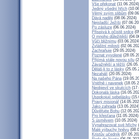
Vše překonat
(11.06.2024)
Jediný všední hřích
(10.06
Věrný svým slibům
(09.06
Dává naději
(08.06.2024)
Nejsladší Ježíši
(07.06.20
Po zásluze
(06.06.2024)
Přispívá k očistě srdce
(0
O mnoho důležitější
(04.0
Vůči bližnímu
(03.06.2024
Zvláštní milosti
(02.06.20
Zachraňuje
(29.05.2024)
Poznat vyvolené
(28.05.2
Přijímá stále novou sílu
(2
Závažnější a těžší
(26.05
Děláš-li to z lásky
(25.05.
Nezahálí
(20.05.2024)
Na našeho Pána
(19.05.2
Vnitřně i navenek
(18.05.2
Neobjevil ve skutcích
(17.
Dokonalá láska
(16.05.20
Uspokojují sebelásku
(15.
Pravý misionář
(14.05.202
Jako zahrada
(13.05.2024
Důvěřujte Bohu
(12.05.20
Pro křesťana
(11.05.2024)
S úsměvem
(10.05.2024)
Vynahrazovat své hříchy
(
Malé výbuchy hněvu
(08.0
Kristův učedník
(07.05.20
Rada do života
(06.05.202