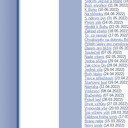
Srdcím Ježíše a Marie
(18
Boží stvoření
(11.06.2022
K Bohu
(10.06.2022)
Na sklonku
(04.06.2022)
S někým být
(31.05.2022)
Plním slib
(24.05.2022)
Hledět k Bohu
(22.05.2022
Základ všeho
(18.05.2022
To, co nemáš
(17.05.2022
Chvalozpěv na dobrotu B
Příběh lásky pro zamilov
Darem pro bližní
(10.05.20
Společně
(07.05.2022)
Nade všemi
(02.05.2022)
Jedna příčina
(29.04.2022
Jak chce On
(28.04.2022)
Jediná síla
(26.04.2022)
Boží lásku
(24.04.2022)
Tisíce příležitostí
(23.04.2
Startovní bod
(19.04.2022
Námaha
(11.04.2022)
Vítězství
(08.04.2022)
Blaženější
(07.04.2022)
Právě teď
(28.03.2022)
Dívat vzhůru
(27.03.2022)
Vypovídá vše
(20.03.2022
Šíp vržený vůlí
(18.03.202
Ďáblova kniha smrti
(17.0
Bránu nebe
(15.03.2022)
Nový směr
(14.03.2022)