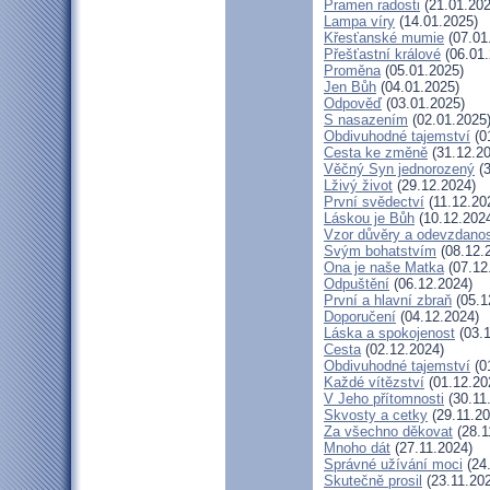
Pramen radosti
(21.01.202
Lampa víry
(14.01.2025)
Křesťanské mumie
(07.01
Přešťastní králové
(06.01.
Proměna
(05.01.2025)
Jen Bůh
(04.01.2025)
Odpověď
(03.01.2025)
S nasazením
(02.01.2025
Obdivuhodné tajemství
(0
Cesta ke změně
(31.12.20
Věčný Syn jednorozený
(3
Lživý život
(29.12.2024)
První svědectví
(11.12.20
Láskou je Bůh
(10.12.202
Vzor důvěry a odevzdanos
Svým bohatstvím
(08.12.
Ona je naše Matka
(07.12
Odpuštění
(06.12.2024)
První a hlavní zbraň
(05.1
Doporučení
(04.12.2024)
Láska a spokojenost
(03.1
Cesta
(02.12.2024)
Obdivuhodné tajemství
(0
Každé vítězství
(01.12.20
V Jeho přítomnosti
(30.11
Skvosty a cetky
(29.11.20
Za všechno děkovat
(28.1
Mnoho dát
(27.11.2024)
Správné užívání moci
(24.
Skutečně prosil
(23.11.20