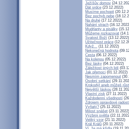
Ježíšův domov
(24.12.20
Dát srdce
(23.12.2022)
Musíme pochopit
(20.12.2
Bez pochyb nebe
(18.12.2
Na druhé
(17.12.2022)
Nahání strach
(16.12.2022
Mudrlanty a pisálky
(15.12
Můžeme rozkazovat
(14.1
Svatost Boží
(13.12.2022)
Užitečnost práce
(12.12.2
Když...
(11.12.2022)
Nekonečná hodnota
(09.1
Cesta
(06.12.2022)
Na kolenou
(05.12.2022)
Bez lásky
(04.12.2022)
Záležitost jiných lidí
(03.1
Jak přemoci
(01.12.2022)
Nesmím zapomenout
(30.
Osobní setkání
(29.11.202
Krokodýl aneb můžeš růst:
Největší láskou
(28.11.20
Vlastní zisk
(27.11.2022)
Každodenní všedností
(26
Zdrojem opravdové radosti
Vyňatý?
(25.11.2022)
Milost snášet
(23.11.2022
Výzbroj světla
(22.11.2022
Veliký vzor
(21.11.2022)
Král Králů
(20.11.2022)
Ví, že má křídla
(19.11.20