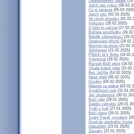
Ospravedlnění najdeš
(15.
Ježíš nás vybízí
(06.03.2
Co je správné
(05.03.2025
Jejich věci
(02.03.2025)
Ve chvíli zkoušky
(01.03.
Vítězství
(28.02.2025)
U toho to začíná
(27.02.2
Božské prostředky
(26.02
Natolik všemohoucí
(25.0
Opakování hříchů
(24.02.
Nosíme na prsou
(22.02.2
Sklíčenost
(21.02.2025)
Přiblíží tě k Bohu
(19.02.2
Vybojovat
(18.02.2025)
Rozsah Boží péče
(16.02.
Všude kolem tebe
(15.02.
Bez Ježíše
(14.02.2025)
Hasit oheň
(05.02.2025)
Ozvěny
(04.02.2025)
Nebojte se plakat
(03.02.2
Synáčkové moji
(31.01.20
Jen zkušeností
(30.01.20
Boží vůle
(29.01.2025)
Daleko zářivější
(28.01.20
Tváří v tvář
(27.01.2025)
Boží slovo
(26.01.2025)
Svatý Pavel, vyvolený
(25
Úvod do zbožného života
Odpuštění
(23.01.2025)
Zázraky
(22.01.2025)