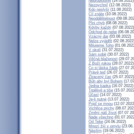
Neproplouvej
(14.08.2022)
Nezpychni!
(12.08.2022)
Kdo neslyší
(11.08.2022)
Cíl znáte
(10.08.2022)
Neoddělitelnost
(09.08.20
Plni chyb
(08.08.2022)
Kdyby každý
(07.08.2022)
Odchod do nebe
(06.08.20
Vzácný dar
(03.08.2022)
Nelze vyjádřit
(02.08.2022
Milujeme Toho
(01.08.202
V okolí
(31.07.2022)
Sám sobě
(30.07.2022)
Věčná blaženost
(29.07.2
Z Boží rukou
(28.07.2022)
Co si láska žádá
(27.07.2
Právě teď
(26.07.2022)
Ztracený čas
(25.07.2022)
Bůh aby byl Bohem
(17.07
Jedna kapka
(16.07.2022)
Trpělivě a tiše
(15.07.2022
Účast
(14.07.2022)
Je-li nutné
(13.07.2022)
Pojď se mnou
(12.07.2022
Vichřice pýchy
(08.07.202
Změní náš život
(07.07.20
Nade všechno
(01.07.202
Od Tebe
(24.06.2022)
Mnozí žijí v omylu
(23.06.
Násilím
(19.06.2022)