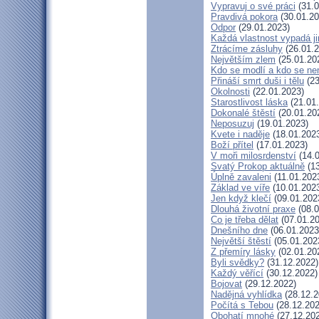
Vypravuj o své práci
(31.0
Pravdivá pokora
(30.01.20
Odpor
(29.01.2023)
Každá vlastnost vypadá j
Ztrácíme zásluhy
(26.01.2
Největším zlem
(25.01.20
Kdo se modlí a kdo se ne
Přináší smrt duši i tělu
(23
Okolnosti
(22.01.2023)
Starostlivost láska
(21.01
Dokonalé štěstí
(20.01.20
Neposuzuj
(19.01.2023)
Kvete i naděje
(18.01.202
Boží přítel
(17.01.2023)
V moři milosrdenství
(14.0
Svatý Prokop aktuálně
(13
Úplně zavaleni
(11.01.202
Základ ve víře
(10.01.202
Jen když klečí
(09.01.202
Dlouhá životní praxe
(08.0
Co je třeba dělat
(07.01.20
Dnešního dne
(06.01.2023
Největší štěstí
(05.01.202
Z přemíry lásky
(02.01.20
Byli svědky?
(31.12.2022)
Každý věřící
(30.12.2022)
Bojovat
(29.12.2022)
Nadějná vyhlídka
(28.12.2
Počítá s Tebou
(28.12.202
Obohatí mnohé
(27.12.20