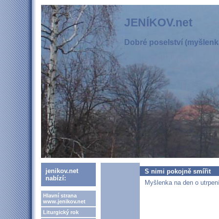
JENÍKOV.net
Dobré poselství (myšlenka
jenikov.net
S nimi pokojně smířit
nabízí:
Myšlenka na den o utrpení
Hlavní strana
www.jenikov.net
Liturgický rok