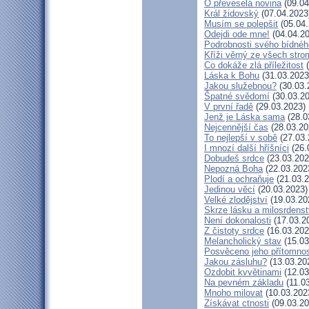
Ó převeselá novina
(09.04
Král židovský
(07.04.2023
Musím se polepšit
(05.04.
Odejdi ode mne!
(04.04.20
Podrobnosti svého bídnéh
Kříži věrný ze všech stro
Co dokáže zlá příležitost
(
Láska k Bohu
(31.03.2023
Jakou služebnou?
(30.03.
Špatné svědomí
(30.03.20
V první řadě
(29.03.2023)
Jenž je Láska sama
(28.0
Nejcennější čas
(28.03.20
To nejlepší v sobě
(27.03.
I mnozí další hříšníci
(26.
Dobudeš srdce
(23.03.202
Nepozná Boha
(22.03.202
Plodí a ochraňuje
(21.03.2
Jedinou věcí
(20.03.2023)
Velké zlodějství
(19.03.20
Skrze lásku a milosrdenst
Není dokonalosti
(17.03.2
Z čistoty srdce
(16.03.202
Melancholický stav
(15.03
Posvěceno jeho přítomnos
Jakou zásluhu?
(13.03.20
Ozdobit kvvětinami
(12.03
Na pevném základu
(11.0
Mnoho milovat
(10.03.202
Získávat ctnosti
(09.03.20