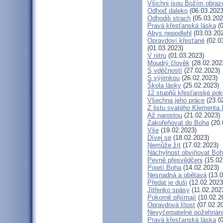
Všichni jsou Božím obra
Odhoď daleko
(06.03.2023
Odhodili strach
(05.03.202
Pravá křesťanská láska
(0
Abys nepodlehl
(03.03.20
Opravdoví křesťané
(02.0
(01.03.2023)
V nitru
(01.03.2023)
Moudrý člověk
(28.02.202
S vděčností
(27.02.2023)
S výjimkou
(26.02.2023)
Škola lásky
(25.02.2023)
12 stupňů křesťanské pok
Všechna jeho práce
(23.0
Z listu svatého Klementa I
Až narostou
(21.02.2023)
Zakořeňovat do Boha
(20.
Vše
(19.02.2023)
Dívej se
(18.02.2023)
Nemůže žít
(17.02.2023)
Náchylnost obviňovat Bo
Pevně přesvědčeni
(15.02
Pojetí Boha
(14.02.2023)
Nesnadná a obětavá
(13.0
Předat je duši
(12.02.2023
Jitřenko spásy
(11.02.202
Pokorně přijímají
(10.02.2
Opravdová lítost
(07.02.2
Nevyčerpatelné požehnán
Pravá křesťanská láska
(0