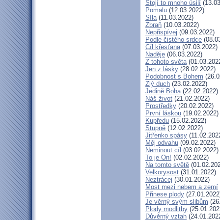
Stojí to mnoho úsilí
(13.03
Pomalu
(12.03.2022)
Síla
(11.03.2022)
Zbraň
(10.03.2022)
Nepřispívej
(09.03.2022)
Podle čistého srdce
(08.0
Cíl křesťana
(07.03.2022)
Naděje
(06.03.2022)
Z tohoto světa
(01.03.202
Jen z lásky
(28.02.2022)
Podobnost s Bohem
(26.0
Zlý duch
(23.02.2022)
Jedině Boha
(22.02.2022)
Náš život
(21.02.2022)
Prostředky
(20.02.2022)
První láskou
(19.02.2022)
Kupředu
(15.02.2022)
Stupně
(12.02.2022)
Jitřenko spásy
(11.02.202
Měj odvahu
(09.02.2022)
Neminout cíl
(03.02.2022)
To je On!
(02.02.2022)
Na tomto světě
(01.02.20
Velkorysost
(31.01.2022)
Neztrácej
(30.01.2022)
Most mezi nebem a zemí
Přinese plody
(27.01.2022
Je věrný svým slibům
(26
Plody modlitby
(25.01.202
Důvěrný vztah
(24.01.202