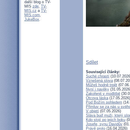
další blog o TV-
MIS
zde
,
TV-
MIS.cz
a
TV-
MIS.com
,
JukeBox
.
Sdílet
Související články:
Suché chrastí
(10.07.2026
Vznešená slova
(08.07.20
Můžeš hodně trpět
(07.06
Nyní i navěky
(31.05.2026
Zakořenit v modlitbě
(30.0
Otcova láska
(17.05.2026
Pod Božím pohledem
(14.
Přimluv se za nás u svéh
V objetí
(07.05.2026)
Sláva buď muži, který slo
Kdo stojí po jejich boku
(0
Josefe, synu Davidův
(01.
Právě proto
(16.04.2026)