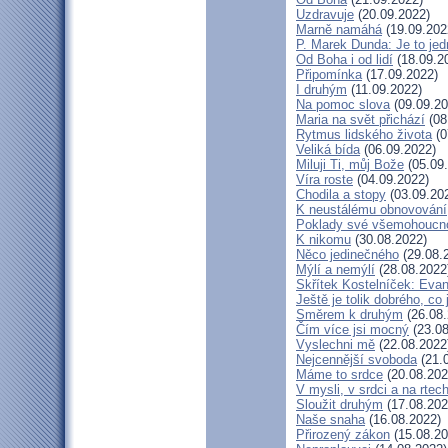
Uzdravuje
(20.09.2022)
Marně namáhá
(19.09.202
P. Marek Dunda: Je to jed
Od Boha i od lidí
(18.09.2
Připomínka
(17.09.2022)
I druhým
(11.09.2022)
Na pomoc slova
(09.09.20
Maria na svět přichází
(08
Rytmus lidského života
(0
Veliká bída
(06.09.2022)
Miluji Ti, můj Bože
(05.09
Víra roste
(04.09.2022)
Chodila a stopy
(03.09.20
K neustálému obnovování
Poklady své všemohoucno
K nikomu
(30.08.2022)
Něco jedinečného
(29.08.
Mýlí a nemýlí
(28.08.2022
Skřítek Kostelníček: Evang
Ještě je tolik dobrého, co
Směrem k druhým
(26.08.
Čím více jsi mocný
(23.08
Vyslechni mě
(22.08.2022
Nejcennější svoboda
(21.
Máme to srdce
(20.08.202
V mysli, v srdci a na rtec
Sloužit druhým
(17.08.202
Naše snaha
(16.08.2022)
Přirozený zákon
(15.08.20