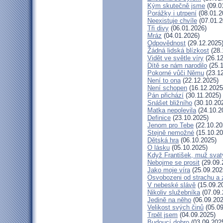
Kým skutečně jsme
(09.0
Porážky i utrpení
(08.01.2
Neexistuje chvíle
(07.01.2
Tři divy
(06.01.2026)
Mráz
(04.01.2026)
Odpovědnost
(29.12.2025
Žádná lidská blízkost
(28.
Vidět ve světle víry
(26.12
Dítě se nám narodilo
(25.1
Pokorné vůči Němu
(23.12
Není to ona
(22.12.2025)
Není schopen
(16.12.2025
Pán přichází
(30.11.2025)
Snášet bližního
(30.10.20
Matka nepolevila
(24.10.2
Definice
(23.10.2025)
Jenom pro Tebe
(22.10.20
Stejně nemožné
(15.10.20
Dětská hra
(06.10.2025)
O lásku
(05.10.2025)
Když František, muž svat
Nebojme se prosit
(29.09.
Jako moje víra
(25.09.202
Osvobozeni od strachu a 
V nebeské slávě
(15.09.2
Nikoliv služebníka
(07.09.
Jedině na něho
(06.09.202
Velikost svých činů
(05.09
Trpěl jsem
(04.09.2025)
Budoucí dobro
(03.09.202