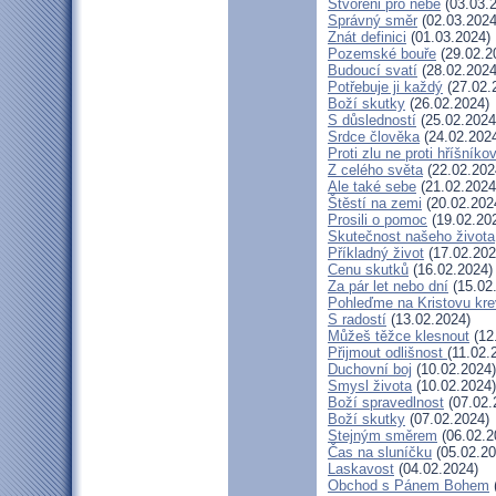
Stvořeni pro nebe
(03.03.
Správný směr
(02.03.2024
Znát definici
(01.03.2024)
Pozemské bouře
(29.02.2
Budoucí svatí
(28.02.2024
Potřebuje ji každý
(27.02.
Boží skutky
(26.02.2024)
S důsledností
(25.02.2024
Srdce člověka
(24.02.202
Proti zlu ne proti hříšníkov
Z celého světa
(22.02.202
Ale také sebe
(21.02.2024
Štěstí na zemi
(20.02.202
Prosili o pomoc
(19.02.20
Skutečnost našeho života
Příkladný život
(17.02.202
Cenu skutků
(16.02.2024)
Za pár let nebo dní
(15.02
Pohleďme na Kristovu kre
S radostí
(13.02.2024)
Můžeš těžce klesnout
(12
Přijmout odlišnost
(11.02.
Duchovní boj
(10.02.2024)
Smysl života
(10.02.2024)
Boží spravedlnost
(07.02.
Boží skutky
(07.02.2024)
Stejným směrem
(06.02.2
Čas na sluníčku
(05.02.20
Laskavost
(04.02.2024)
Obchod s Pánem Bohem