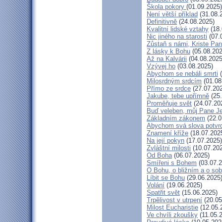
Škola pokory
(01.09.2025)
Není větší příklad
(31.08.
Definitivně
(24.08.2025)
Kvalitní lidské vztahy
(18.
Nic jiného na starosti
(07.
Zůstaň s námi, Kriste Pa
Z lásky k Bohu
(05.08.202
Až na Kalvárii
(04.08.2025
Vzývej ho
(03.08.2025)
Abychom se nebáli smrti
(
Milosrdným srdcím
(01.08
Přímo ze srdce
(27.07.20
Jakube, tebe upřímně
(25.
Proměňuje svět
(24.07.20
Buď veleben, můj Pane Je
Základním zákonem
(22.0
Abychom svá slova potvrdi
Znamení kříže
(18.07.202
Na její pokyn
(17.07.2025)
Zvláštní milosti
(10.07.20
Od Boha
(06.07.2025)
Smířeni s Bohem
(03.07.2
O Bohu, o bližním a o so
Líbit se Bohu
(29.06.2025
Volání
(19.06.2025)
Spatřit svět
(15.06.2025)
Trpělivost v utrpení
(20.05
Milost Eucharistie
(12.05.
Ve chvíli zkoušky
(11.05.