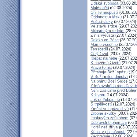
Lidská svoboda
(03.08.20
Malé oběti
(02.08.2024)
On Tě neopustí
(01.08.20
Oddanost a lásku
(31.07.
Pečetí lásky
(30.07.2024)
Ve stavu srdce
(29.07.202
Milosrdným srdcím
(28.07
Z níž vyrůstá
(27.07.2024
Daleko od Pána
(26.07.20
Máme všechno
(25.07.20
Ten rozdíl
(24.07.2024)
Celý život
(23.07.2024)
Klepat na nebe
(22.07.202
K novému životu
(21.07.2
Právě to nic
(20.07.2024)
Přitahuje Boží spásu
(19.
V Boží milosrdenství
(18.
Na bránu Boží Srdce
(17.
Z královského rodu David
Není záslužné před Bohe
K životu
(14.07.2024)
Jak potřebujeme
(13.07.2
S trpělivostí
(12.07.2024)
Změní ve spravedlivé
(11.
Drobné skutky
(08.07.202
Laskavým způsobem
(07.
Dobrovolné přijímání
(06.0
Horší než dříve
(03.07.20
Konal v poslušnosti
(22.06
Zachraňuje
(12.06.2024)