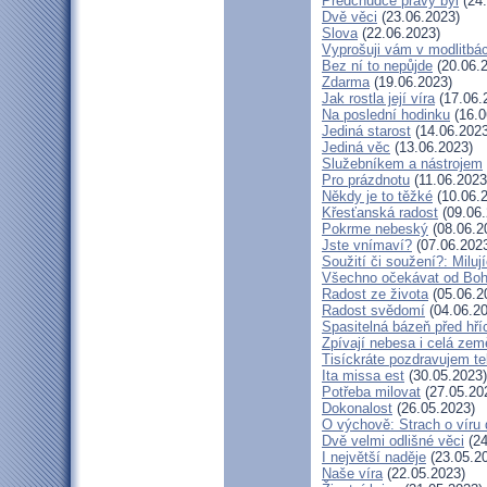
Předchůdce pravý byl
(24.
Dvě věci
(23.06.2023)
Slova
(22.06.2023)
Vyprošuji vám v modlitbá
Bez ní to nepůjde
(20.06.
Zdarma
(19.06.2023)
Jak rostla její víra
(17.06.
Na poslední hodinku
(16.0
Jediná starost
(14.06.2023
Jediná věc
(13.06.2023)
Služebníkem a nástrojem
Pro prázdnotu
(11.06.2023
Někdy je to těžké
(10.06.
Křesťanská radost
(09.06.
Pokrme nebeský
(08.06.2
Jste vnímaví?
(07.06.202
Soužití či soužení?: Milují
Všechno očekávat od Bo
Radost ze života
(05.06.2
Radost svědomí
(04.06.20
Spasitelná bázeň před hř
Zpívají nebesa i celá zem
Tisíckráte pozdravujem te
Ita missa est
(30.05.2023)
Potřeba milovat
(27.05.20
Dokonalost
(26.05.2023)
O výchově: Strach o víru d
Dvě velmi odlišné věci
(24
I největší naděje
(23.05.2
Naše víra
(22.05.2023)