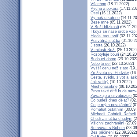
Všechno
(18.11.2022)
Pýcha a pokora
(17.11.20
Osel
(16.11.2022)
Vytneš u kořene
(14.11.20
Beze mne
(05.11.2022)
V Boží blízkosti
(05.11.20
I když se naše srdce vzpí
Hledal tvou tvář
(02.11.20
Posvátná služba
(31.10.2
Jistota
(26.10.2022)
V milosti Boží
(25.10.2022
Rozptyluje bouři
(24.10.20
Budoucí dobra
(23.10.202
Nebojte se!
(22.10.2022)
Vyšší cenu než zlato
(19.
Ze života sv. Hedviky
(16.
Cesta, světlo, život a lás
Jak veliký
(10.10.2022)
Mnohonásobně
(08.10.202
Proto také dítě bude naz
Zavazuje a osvobozuje
(0
Co budeš dnes dělat?
(02.
Co je mým povoláním?
(0
Pomáhat ostatním
(30.09.
Michaeli, Gabrieli, Rafaeli
Chudí a služba chudým
(2
Všichni zachráněni
(27.09
Setrvávat s Bohem
(23.09
Bez přičinění
(22.09.2022)
Od Boha
(21.09.2022)