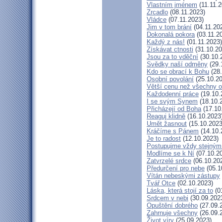
Vlastním jménem
(11.11.2
Zrcadlo
(08.11.2023)
Vládce
(07.11.2023)
Jim v tom brání
(04.11.20
Dokonalá pokora
(03.11.2
Každý z nás!
(01.11.2023)
Získávat ctnosti
(31.10.20
Jsou za to vděční
(30.10.
Svědky naší odměny
(29.
Kdo se obrací k Bohu
(28.
Osobní povolání
(25.10.20
Větší cenu než všechny o
Každodenní práce
(19.10.
I se svým Synem
(18.10.
Přicházejí od Boha
(17.10
Reaguj klidně
(16.10.2023
Umět žasnout
(15.10.2023
Kráčíme s Pánem
(14.10.
Je to radost
(12.10.2023)
Postupujme vždy stejný
Modlíme se k Ní
(07.10.2
Zatvrzelé srdce
(06.10.20
Předurčení pro nebe
(05.1
Vítán nebeskými zástupy
Tvář Otce
(02.10.2023)
Láska, která stojí za to
(0
Srdcem v nebi
(30.09.202
Opuštění dobrého
(27.09.
Zahrnuje všechny
(26.09.
Život víry
(25.09.2023)