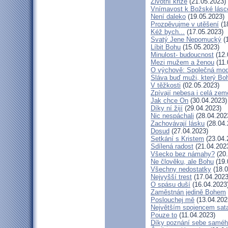
Životní krize
(21.05.2023)
Vnímavost k Božské lásce
Není daleko
(19.05.2023)
Prozpěvujme v utěšení
(1
Kéž bych...
(17.05.2023)
Svatý Jene Nepomucký
(1
Líbit Bohu
(15.05.2023)
Minulost- budoucnost
(12.
Mezi mužem a ženou
(11.
O výchově: Společná modli
Sláva buď muži, který Boh
V těžkosti
(02.05.2023)
Zpívají nebesa i celá zem
Jak chce On
(30.04.2023)
Díky ní žijí
(29.04.2023)
Nic nespáchali
(28.04.202
Zachovávají lásku
(28.04.
Dosud
(27.04.2023)
Setkání s Kristem
(23.04.
Sdílená radost
(21.04.202
Všecko bez námahy?
(20.
Ne člověku, ale Bohu
(19.
Všechny nedostatky
(18.0
Nejvyšší trest
(17.04.2023
O spásu duší
(16.04.2023
Zaměstnán jedině Bohem
Poslouchej mě
(13.04.202
Největším spojencem sat
Pouze to
(11.04.2023)
Díky poznání sebe samé