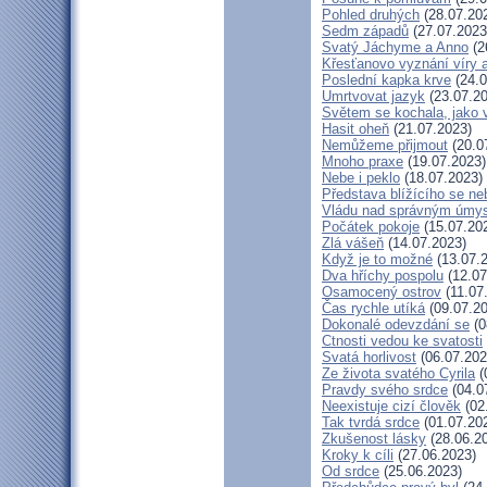
Pohled druhých
(28.07.20
Sedm západů
(27.07.2023
Svatý Jáchyme a Anno
(2
Křesťanovo vyznání víry 
Poslední kapka krve
(24.0
Umrtvovat jazyk
(23.07.20
Světem se kochala, jako v
Hasit oheň
(21.07.2023)
Nemůžeme přijmout
(20.0
Mnoho praxe
(19.07.2023)
Nebe i peklo
(18.07.2023)
Představa blížícího se ne
Vládu nad správným úmy
Počátek pokoje
(15.07.20
Zlá vášeň
(14.07.2023)
Když je to možné
(13.07.
Dva hříchy pospolu
(12.07
Osamocený ostrov
(11.07
Čas rychle utíká
(09.07.20
Dokonalé odevzdání se
(0
Ctnosti vedou ke svatosti
Svatá horlivost
(06.07.202
Ze života svatého Cyrila
(
Pravdy svého srdce
(04.0
Neexistuje cizí člověk
(02
Tak tvrdá srdce
(01.07.20
Zkušenost lásky
(28.06.2
Kroky k cíli
(27.06.2023)
Od srdce
(25.06.2023)