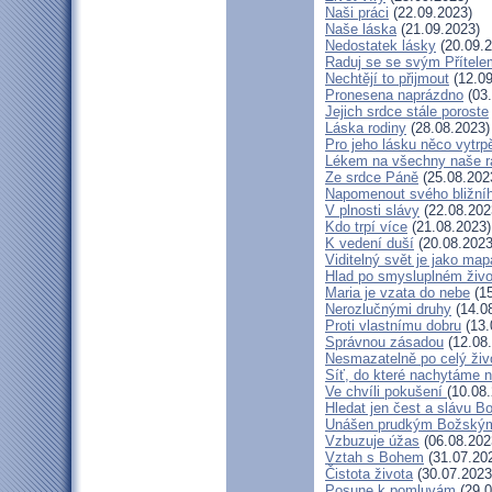
Naši práci
(22.09.2023)
Naše láska
(21.09.2023)
Nedostatek lásky
(20.09.2
Raduj se se svým Přítele
Nechtějí to přijmout
(12.09
Pronesena naprázdno
(03.
Jejich srdce stále poroste
Láska rodiny
(28.08.2023)
Pro jeho lásku něco vytrp
Lékem na všechny naše r
Ze srdce Páně
(25.08.202
Napomenout svého bližní
V plnosti slávy
(22.08.202
Kdo trpí více
(21.08.2023)
K vedení duší
(20.08.2023
Viditelný svět je jako map
Hlad po smysluplném živo
Maria je vzata do nebe
(15
Nerozlučnými druhy
(14.0
Proti vlastnímu dobru
(13.
Správnou zásadou
(12.08
Nesmazatelně po celý živ
Síť, do které nachytáme n
Ve chvíli pokušení
(10.08
Hledat jen čest a slávu B
Unášen prudkým Božský
Vzbuzuje úžas
(06.08.202
Vztah s Bohem
(31.07.20
Čistota života
(30.07.2023
Posune k pomluvám
(29.0