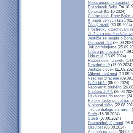
Nebezpečné skutečnosti
(
Požadavek Boha
(04.10.2
Čehokoli
(03.10.2024)
Činíme tobě, Pane Bože, 
K přijetí velkých křížů
(01
Žádný rozdíl
(30.09.2024)
Prostředky k zachování či
Ze života svatého Václav
Jestliže se neopře o Boha
Duchovní růst
(26.09.2024
Jak potřebujeme
(25.09.2
Chůze po provaze
(24.09.
Lidu milá
(16.09.2024)
Radost celému světu
(14.
Prázdné sítě
(13.09.2024)
Jestliže člověk
(11.09.202
Milovat zbožnost
(10.09.2
Všechno ztracené
(09.09.
Naše kříže
(05.09.2024)
Napomínat druhého
(26.08
Spočívá Ježíš
(25.08.202
Úzká cesta do radosti
(24
Polibek lásky od Ježíše
(2
V plnosti slávy
(22.08.202
Tvůrce dialogu a smíření
(
Směr
(18.08.2024)
Štěstí
(07.08.2024)
Dobrovolné přijímání
(06.0
Mrzutost
(05.08.2024)
Alespoň na jednu
(04.08.2