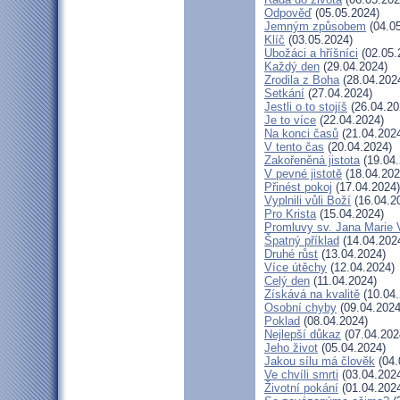
Odpověď
(05.05.2024)
Jemným způsobem
(04.05
Klíč
(03.05.2024)
Ubožáci a hříšníci
(02.05.
Každý den
(29.04.2024)
Zrodila z Boha
(28.04.202
Setkání
(27.04.2024)
Jestli o to stojíš
(26.04.20
Je to více
(22.04.2024)
Na konci časů
(21.04.202
V tento čas
(20.04.2024)
Zakořeněná jistota
(19.04.
V pevné jistotě
(18.04.202
Přinést pokoj
(17.04.2024)
Vyplnili vůli Boží
(16.04.2
Pro Krista
(15.04.2024)
Promluvy sv. Jana Marie V
Špatný příklad
(14.04.202
Druhé růst
(13.04.2024)
Více útěchy
(12.04.2024)
Celý den
(11.04.2024)
Získává na kvalitě
(10.04.
Osobní chyby
(09.04.2024
Poklad
(08.04.2024)
Nejlepší důkaz
(07.04.202
Jeho život
(05.04.2024)
Jakou sílu má člověk
(04.
Ve chvíli smrti
(03.04.202
Životní pokání
(01.04.202