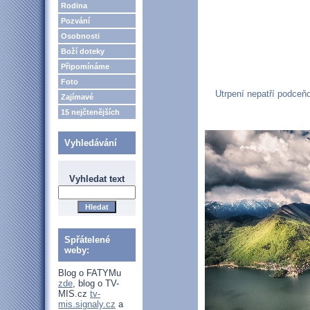
Rodina
Pozvání
Osobnosti
Boží doteky
Připomínáme
Foto
Utrpení nepatří podceňo
Zajímavé
15 nejčtenějších
Vyhledávání
Vyhledat text
Spřátelené
weby:
Blog o FATYMu
zde
, blog o TV-
MIS.cz
tv-
mis.signaly.cz
a