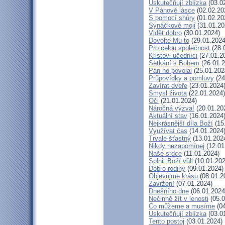
Uskutečňují zblízka
(03.0
V Pánově lásce
(02.02.20
S pomocí shůry
(01.02.20
Synáčkové moji
(31.01.20
Vidět dobro
(30.01.2024)
Dovolte Mu to
(29.01.2024
Pro celou společnost
(28.
Kristovi učedníci
(27.01.2
Setkání s Bohem
(26.01.2
Pán ho povolal
(25.01.202
Průpovídky a pomluvy
(24
Zavírat dveře
(23.01.2024
Smysl života
(22.01.2024)
Oči
(21.01.2024)
Náročná výzva!
(20.01.20
Aktuální stav
(16.01.2024
Nejkrásnější díla Boží
(15
Využívat čas
(14.01.2024
Trvale šťastný
(13.01.202
Nikdy nezapomínej
(12.01
Naše srdce
(11.01.2024)
Splnit Boží vůli
(10.01.202
Dobro rodiny
(09.01.2024)
Objevujme krásu
(08.01.2
Zavržení
(07.01.2024)
Dnešního dne
(06.01.2024
Nečinně žít v lenosti
(05.0
Co můžeme a musíme
(04
Uskutečňují zblízka
(03.0
Tento postoj
(03.01.2024)