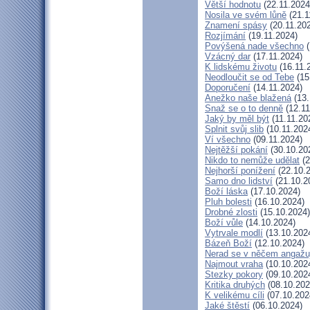
Větší hodnotu
(22.11.2024
Nosila ve svém lůně
(21.1
Znamení spásy
(20.11.20
Rozjímání
(19.11.2024)
Povýšená nade všechno
(
Vzácný dar
(17.11.2024)
K lidskému životu
(16.11.
Neodloučit se od Tebe
(15
Doporučení
(14.11.2024)
Anežko naše blažená
(13.
Snaž se o to denně
(12.11
Jaký by měl být
(11.11.20
Splnit svůj slib
(10.11.202
Ví všechno
(09.11.2024)
Nejtěžší pokání
(30.10.20
Nikdo to nemůže udělat
(2
Nejhorší ponížení
(22.10.
Samo dno lidství
(21.10.2
Boží láska
(17.10.2024)
Pluh bolesti
(16.10.2024)
Drobné zlosti
(15.10.2024)
Boží vůle
(14.10.2024)
Vytrvale modlí
(13.10.202
Bázeň Boží
(12.10.2024)
Nerad se v něčem angažu
Najmout vraha
(10.10.202
Stezky pokory
(09.10.202
Kritika druhých
(08.10.202
K velikému cíli
(07.10.202
Jaké štěstí
(06.10.2024)