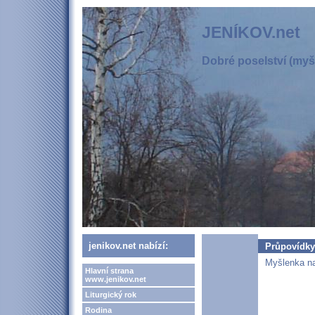
JENÍKOV.net
Dobré poselství (myšl
jenikov.net nabízí:
Průpovídky
Myšlenka na 
Hlavní strana
www.jenikov.net
Liturgický rok
Rodina