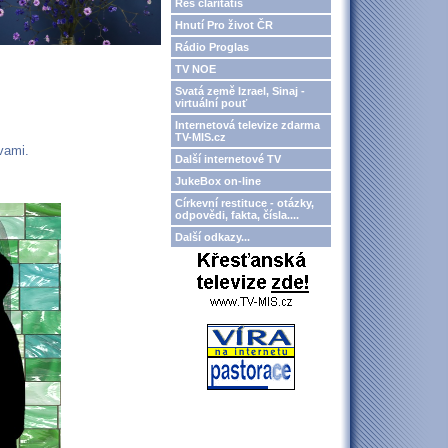
Res claritatis
Hnutí Pro život ČR
Rádio Proglas
TV NOE
Svatá země Izrael, Sinaj -
virtuální pouť
Internetová televize zdarma
TV-MIS.cz
vami.
Další internetové TV
JukeBox on-line
Církevní restituce - otázky,
odpovědi, fakta, čísla....
Další odkazy...