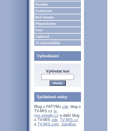
Pozvání
Osobnosti
Boží doteky
Připomínáme
Foto
Zajímavé
15 nejčtenějších
Vyhledávání
Vyhledat text
Spřátelené weby:
Blog o FATYMu
zde
, blog o
TV-MIS.cz
tv-
mis.signaly.cz
a další blog
o TV-MIS
zde
,
TV-MIS.cz
a
TV-MIS.com
,
JukeBox
.