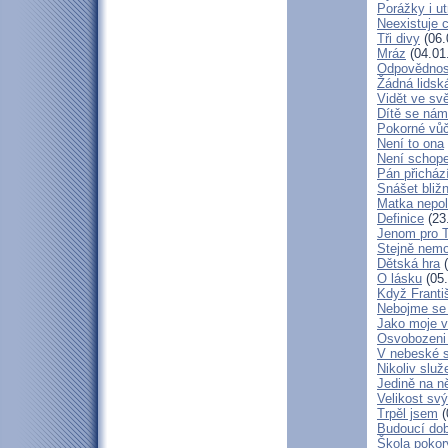
Porážky i ut
Neexistuje c
Tři divy
(06.
Mráz
(04.01
Odpovědnos
Žádná lidská
Vidět ve svě
Dítě se nám
Pokorné vů
Není to ona
Není schop
Pán přicház
Snášet bliž
Matka nepol
Definice
(23
Jenom pro 
Stejně nem
Dětská hra
(
O lásku
(05.
Když Franti
Nebojme se 
Jako moje v
Osvobozeni 
V nebeské 
Nikoliv služ
Jedině na n
Velikost sv
Trpěl jsem
(
Budoucí do
Škola poko