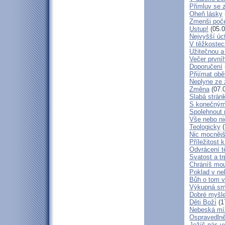
Přimluv se 
Oheň lásky
Zmenši poče
Ustup!
(05.0
Nejvyšší úc
V těžkostec
Užitečnou a
Večer první
Doporučení
Přijímat obě
Neplyne ze 
Změna
(07.
Slabá strán
S konečným
Spolehnout
Vše nebo ni
Teologicky
(
Nic mocnějš
Příležitost k
Odvrácení t
Svatost a tr
Chráníš mou
Poklad v ne
Bůh o tom v
Výkupná sm
Dobré myšl
Děti Boží
(1
Nebeská mí
Ospravedlně
Ježíš nás v