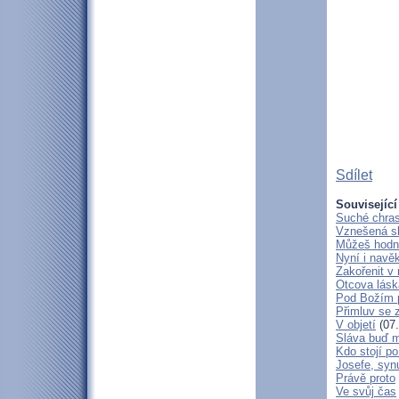
Sdílet
Související
Suché chras
Vznešená s
Můžeš hodně
Nyní i navě
Zakořenit v 
Otcova lásk
Pod Božím 
Přimluv se 
V objetí
(07.
Sláva buď m
Kdo stojí po
Josefe, syn
Právě proto
Ve svůj čas