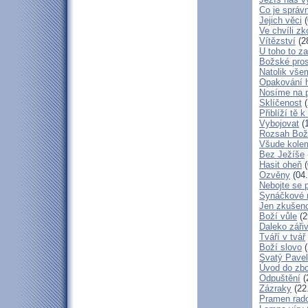
Co je správ
Jejich věci
(
Ve chvíli z
Vítězství
(2
U toho to z
Božské pros
Natolik vše
Opakování h
Nosíme na 
Sklíčenost
(
Přiblíží tě 
Vybojovat
(1
Rozsah Bož
Všude kole
Bez Ježíše
Hasit oheň
(
Ozvěny
(04.
Nebojte se 
Synáčkové 
Jen zkušeno
Boží vůle
(2
Daleko zářiv
Tváří v tvář
Boží slovo
(
Svatý Pavel
Úvod do zbo
Odpuštění
(
Zázraky
(22
Pramen rado