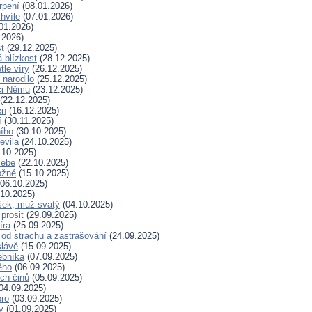
rpení
(08.01.2026)
hvíle
(07.01.2026)
01.2026)
.2026)
t
(29.12.2025)
 blízkost
(28.12.2025)
tle víry
(26.12.2025)
 narodilo
(25.12.2025)
či Němu
(23.12.2025)
(22.12.2025)
en
(16.12.2025)
í
(30.11.2025)
ního
(30.10.2025)
evila
(24.10.2025)
.10.2025)
Tebe
(22.10.2025)
ožné
(15.10.2025)
06.10.2025)
10.2025)
šek, muž svatý
(04.10.2025)
prosit
(29.09.2025)
íra
(25.09.2025)
od strachu a zastrašování
(24.09.2025)
slávě
(15.09.2025)
ebníka
(07.09.2025)
ěho
(06.09.2025)
ých činů
(05.09.2025)
04.09.2025)
bro
(03.09.2025)
ry
(01.09.2025)