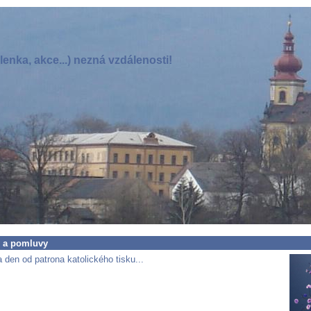
enka, akce...) nezná vzdálenosti!
 a pomluvy
den od patrona katolického tisku...