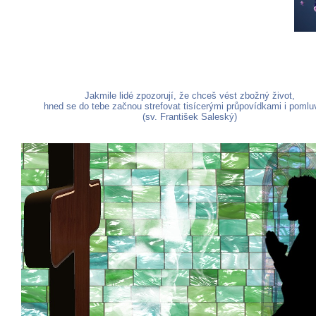
Jakmile lidé zpozorují, že chceš vést zbožný život,
hned se do tebe začnou strefovat tisícerými průpovídkami i pomlu
(sv. František Saleský)