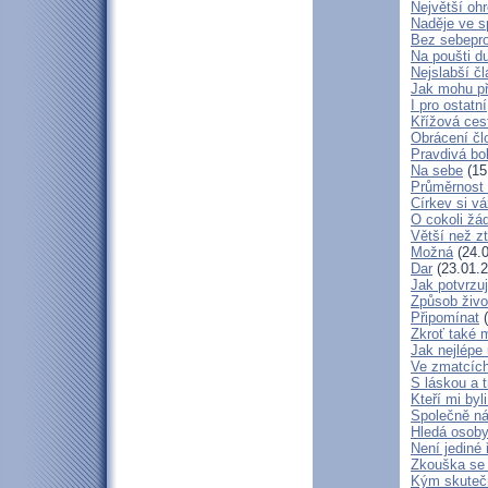
Největší oh
Naděje ve 
Bez sebepro
Na poušti d
Nejslabší č
Jak mohu př
I pro ostatní
Křížová ces
Obrácení čl
Pravdivá bo
Na sebe
(15
Průměrnost 
Církev si vá
O cokoli žá
Větší než zt
Možná
(24.0
Dar
(23.01.2
Jak potvrzuj
Způsob živo
Připomínat
(
Zkroť také 
Jak nejlépe
Ve zmatcích
S láskou a t
Kteří mi byl
Společně ná
Hledá osob
Není jediné 
Zkouška se
Kým skuteč