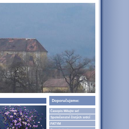
Doporučujeme:
Časopis Milujte se!
Společenství čistých srdcí
FATYM