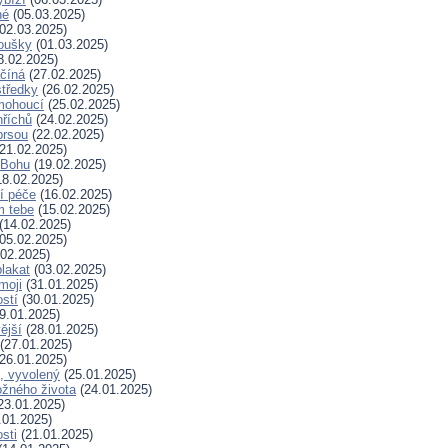
né
(05.03.2025)
02.03.2025)
koušky
(01.03.2025)
8.02.2025)
ačíná
(27.02.2025)
tředky
(26.02.2025)
mohoucí
(25.02.2025)
říchů
(24.02.2025)
prsou
(22.02.2025)
21.02.2025)
k Bohu
(19.02.2025)
8.02.2025)
í péče
(16.02.2025)
m tebe
(15.02.2025)
(14.02.2025)
05.02.2025)
02.2025)
plakat
(03.02.2025)
moji
(31.01.2025)
stí
(30.01.2025)
9.01.2025)
ější
(28.01.2025)
(27.01.2025)
26.01.2025)
, vyvolený
(25.01.2025)
žného života
(24.01.2025)
23.01.2025)
.01.2025)
sti
(21.01.2025)