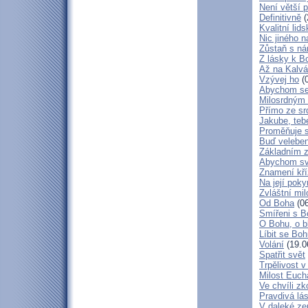
Není větší p
Definitivně
(
Kvalitní lid
Nic jiného n
Zůstaň s ná
Z lásky k B
Až na Kalvár
Vzývej ho
(0
Abychom se 
Milosrdným
Přímo ze sr
Jakube, teb
Proměňuje 
Buď veleben
Základním 
Abychom svá
Znamení kř
Na její poky
Zvláštní mil
Od Boha
(06
Smířeni s 
O Bohu, o b
Líbit se Bo
Volání
(19.0
Spatřit svět
Trpělivost v
Milost Eucha
Ve chvíli z
Pravdivá lá
V daleké ze