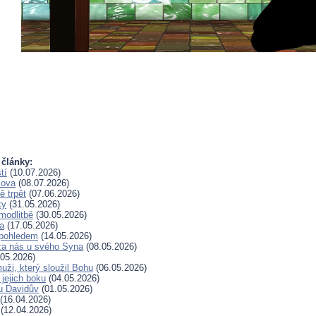
 články:
tí
(10.07.2026)
lova
(08.07.2026)
 trpět
(07.06.2026)
ky
(31.05.2026)
modlitbě
(30.05.2026)
a
(17.05.2026)
pohledem
(14.05.2026)
za nás u svého Syna
(08.05.2026)
05.2026)
uži, který sloužil Bohu
(06.05.2026)
 jejich boku
(04.05.2026)
u Davidův
(01.05.2026)
(16.04.2026)
(12.04.2026)