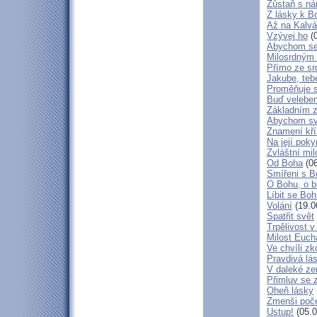
Zůstaň s ná
Z lásky k B
Až na Kalvár
Vzývej ho
(0
Abychom se 
Milosrdným
Přímo ze sr
Jakube, teb
Proměňuje 
Buď veleben
Základním 
Abychom svá
Znamení kř
Na její poky
Zvláštní mil
Od Boha
(06
Smířeni s 
O Bohu, o b
Líbit se Bo
Volání
(19.0
Spatřit svět
Trpělivost v
Milost Eucha
Ve chvíli z
Pravdivá lá
V daleké ze
Přimluv se 
Oheň lásky
Zmenši poče
Ustup!
(05.0