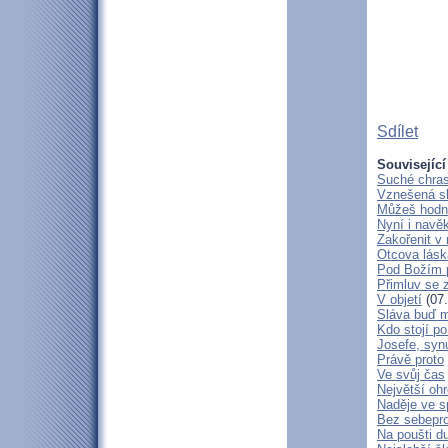
Sdílet
Související
Suché chras
Vznešená s
Můžeš hodně
Nyní i navě
Zakořenit v 
Otcova lásk
Pod Božím 
Přimluv se 
V objetí
(07.
Sláva buď m
Kdo stojí po
Josefe, syn
Právě proto
Ve svůj čas
Největší oh
Naděje ve 
Bez sebepro
Na poušti d