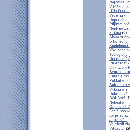
Nejvyšší úc
V těžkostec
Užitečnou a
Večer první
Doporučení
Přijímat obě
Neplyne ze 
Změna
(07.
Slabá strán
S konečným
Spolehnout
Vše nebo ni
Teologicky
(
Nic mocnějš
Příležitost k
Odvrácení t
Svatost a tr
Chráníš mou
Poklad v ne
Bůh o tom v
Výkupná sm
Dobré myšl
Děti Boží
(1
Nebeská mí
Ospravedlně
Ježíš nás v
Co je správ
Jejich věci
(
Ve chvíli z
Vítězství
(2