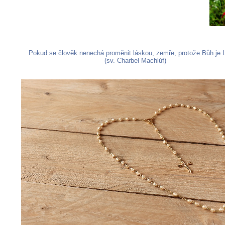
Pokud se člověk nenechá proměnit láskou, zemře, protože Bůh je 
(sv. Charbel Machlúf)