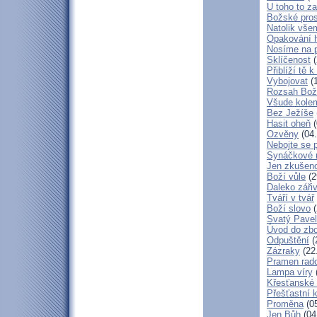
U toho to z
Božské pros
Natolik vše
Opakování h
Nosíme na 
Sklíčenost
(
Přiblíží tě 
Vybojovat
(1
Rozsah Bož
Všude kole
Bez Ježíše
Hasit oheň
(
Ozvěny
(04.
Nebojte se 
Synáčkové 
Jen zkušeno
Boží vůle
(2
Daleko zářiv
Tváří v tvář
Boží slovo
(
Svatý Pavel
Úvod do zbo
Odpuštění
(
Zázraky
(22
Pramen rado
Lampa víry
Křesťanské
Přešťastní 
Proměna
(05
Jen Bůh
(04