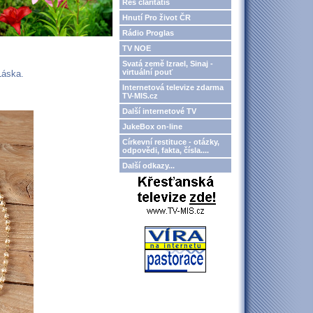
Res claritatis
Hnutí Pro život ČR
Rádio Proglas
TV NOE
Svatá země Izrael, Sinaj -
virtuální pouť
Láska.
Internetová televize zdarma
TV-MIS.cz
Další internetové TV
JukeBox on-line
Církevní restituce - otázky,
odpovědi, fakta, čísla....
Další odkazy...