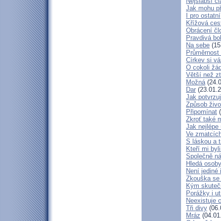
Nejslabší č
Jak mohu př
I pro ostatní
Křížová ces
Obrácení čl
Pravdivá bo
Na sebe
(15
Průměrnost 
Církev si vá
O cokoli žá
Větší než zt
Možná
(24.0
Dar
(23.01.2
Jak potvrzuj
Způsob živo
Připomínat
(
Zkroť také 
Jak nejlépe
Ve zmatcích
S láskou a t
Kteří mi byl
Společně ná
Hledá osob
Není jediné 
Zkouška se
Kým skuteč
Porážky i ut
Neexistuje c
Tři divy
(06.
Mráz
(04.01