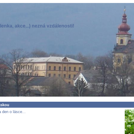
enka, akce...) nezná vzdálenosti!
áskou
 den o lásce...