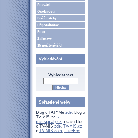
Pozvání
Osobnosti
Boží doteky
Připomínáme
Foto
Zajímavé
15 nejčtenějších
Vyhledávání
Vyhledat text
Spřátelené weby:
Blog o FATYMu
zde
, blog o
TV-MIS.cz
tv-
mis.signaly.cz
a další blog
o TV-MIS
zde
,
TV-MIS.cz
a
TV-MIS.com
,
JukeBox
.