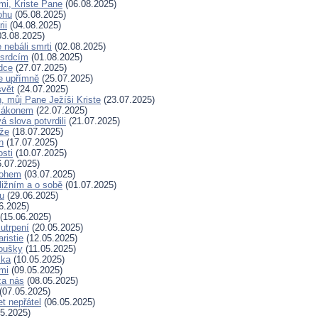
mi, Kriste Pane
(06.08.2025)
ohu
(05.08.2025)
ii
(04.08.2025)
3.08.2025)
nebáli smrti
(02.08.2025)
 srdcím
(01.08.2025)
dce
(27.07.2025)
e upřímně
(25.07.2025)
svět
(24.07.2025)
, můj Pane Ježíši Kriste
(23.07.2025)
zákonem
(22.07.2025)
 slova potvrdili
(21.07.2025)
íže
(18.07.2025)
n
(17.07.2025)
osti
(10.07.2025)
.07.2025)
Bohem
(03.07.2025)
ližním a o sobě
(01.07.2025)
hu
(29.06.2025)
6.2025)
(15.06.2025)
 utrpení
(20.05.2025)
ristie
(12.05.2025)
koušky
(11.05.2025)
ska
(10.05.2025)
mi
(09.05.2025)
za nás
(08.05.2025)
(07.05.2025)
t nepřátel
(06.05.2025)
5.2025)