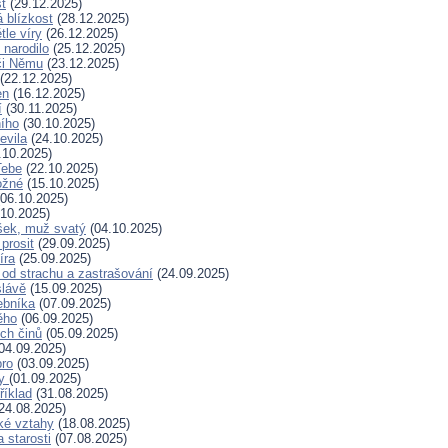
t
(29.12.2025)
 blízkost
(28.12.2025)
tle víry
(26.12.2025)
 narodilo
(25.12.2025)
či Němu
(23.12.2025)
(22.12.2025)
en
(16.12.2025)
í
(30.11.2025)
ního
(30.10.2025)
evila
(24.10.2025)
.10.2025)
Tebe
(22.10.2025)
ožné
(15.10.2025)
06.10.2025)
10.2025)
šek, muž svatý
(04.10.2025)
prosit
(29.09.2025)
íra
(25.09.2025)
od strachu a zastrašování
(24.09.2025)
slávě
(15.09.2025)
ebníka
(07.09.2025)
ěho
(06.09.2025)
ých činů
(05.09.2025)
04.09.2025)
bro
(03.09.2025)
ry
(01.09.2025)
říklad
(31.08.2025)
24.08.2025)
ské vztahy
(18.08.2025)
a starosti
(07.08.2025)