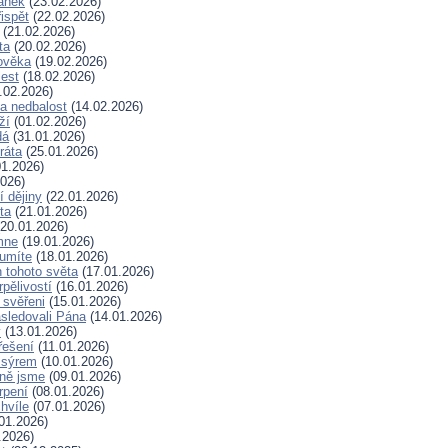
lánek
(23.02.2026)
ispět
(22.02.2026)
(21.02.2026)
ta
(20.02.2026)
ověka
(19.02.2026)
lest
(18.02.2026)
.02.2026)
a nedbalost
(14.02.2026)
ží
(01.02.2026)
dá
(31.01.2026)
ráta
(25.01.2026)
1.2026)
026)
í dějiny
(22.01.2026)
ta
(21.01.2026)
20.01.2026)
mne
(19.01.2026)
 umíte
(18.01.2026)
 tohoto světa
(17.01.2026)
rpělivostí
(16.01.2026)
i svěřeni
(15.01.2026)
sledovali Pána
(14.01.2026)
y
(13.01.2026)
řešení
(11.01.2026)
 sýrem
(10.01.2026)
ně jsme
(09.01.2026)
rpení
(08.01.2026)
hvíle
(07.01.2026)
01.2026)
.2026)