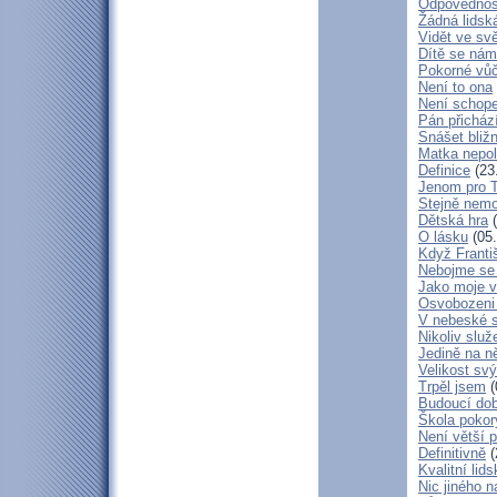
Odpovědnos
Žádná lidská
Vidět ve svě
Dítě se nám
Pokorné vů
Není to ona
Není schop
Pán přicház
Snášet bliž
Matka nepol
Definice
(23
Jenom pro 
Stejně nem
Dětská hra
(
O lásku
(05.
Když Franti
Nebojme se 
Jako moje v
Osvobozeni 
V nebeské 
Nikoliv služ
Jedině na n
Velikost sv
Trpěl jsem
(
Budoucí do
Škola poko
Není větší p
Definitivně
(
Kvalitní lid
Nic jiného n