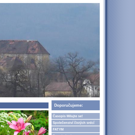
Doporučujeme:
Časopis Milujte se!
Společenství čistých srdcí
FATYM