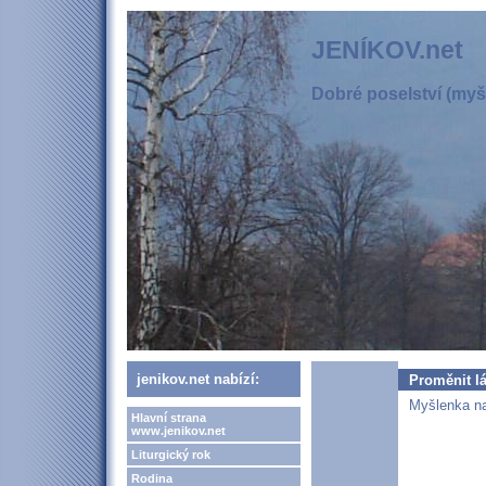
JENÍKOV.net
Dobré poselství (myšl
jenikov.net nabízí:
Proměnit l
Myšlenka na
Hlavní strana
www.jenikov.net
Liturgický rok
Rodina