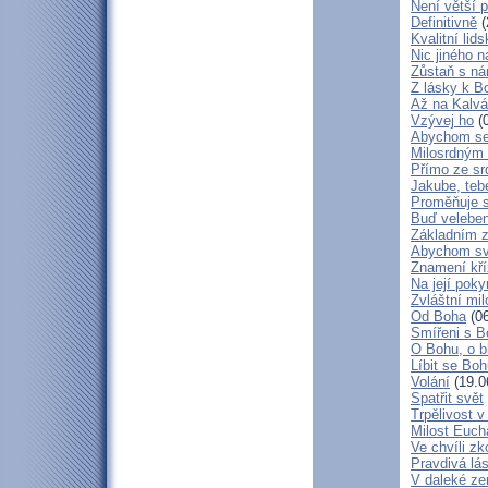
Není větší p
Definitivně
(
Kvalitní lid
Nic jiného n
Zůstaň s ná
Z lásky k B
Až na Kalvár
Vzývej ho
(0
Abychom se 
Milosrdným
Přímo ze sr
Jakube, teb
Proměňuje 
Buď veleben
Základním 
Abychom svá
Znamení kř
Na její poky
Zvláštní mil
Od Boha
(06
Smířeni s 
O Bohu, o b
Líbit se Bo
Volání
(19.0
Spatřit svět
Trpělivost v
Milost Eucha
Ve chvíli z
Pravdivá lá
V daleké ze