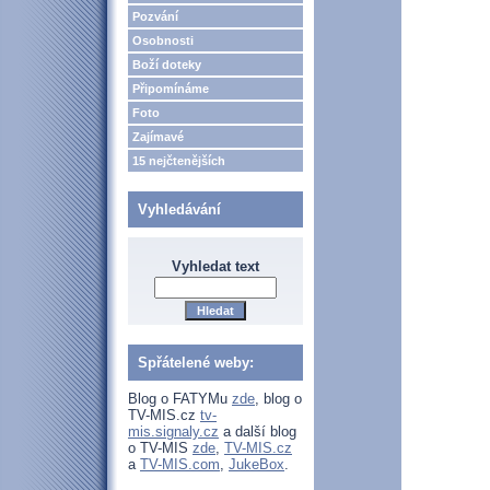
Pozvání
Osobnosti
Boží doteky
Připomínáme
Foto
Zajímavé
15 nejčtenějších
Vyhledávání
Vyhledat text
Spřátelené weby:
Blog o FATYMu
zde
, blog o
TV-MIS.cz
tv-
mis.signaly.cz
a další blog
o TV-MIS
zde
,
TV-MIS.cz
a
TV-MIS.com
,
JukeBox
.