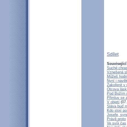
Sdílet
Související
Suché chras
Vznešená s
Můžeš hodně
Nyní i navě
Zakořenit v 
Otcova lásk
Pod Božím 
Přimluv se 
V objetí
(07.
Sláva buď m
Kdo stojí po
Josefe, syn
Právě proto
Ve svůj čas