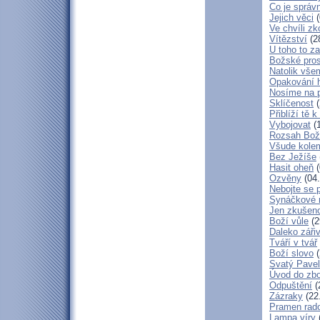
Co je správ
Jejich věci
(
Ve chvíli z
Vítězství
(2
U toho to z
Božské pros
Natolik vše
Opakování h
Nosíme na 
Sklíčenost
(
Přiblíží tě 
Vybojovat
(1
Rozsah Bož
Všude kole
Bez Ježíše
Hasit oheň
(
Ozvěny
(04.
Nebojte se 
Synáčkové 
Jen zkušeno
Boží vůle
(2
Daleko zářiv
Tváří v tvář
Boží slovo
(
Svatý Pavel
Úvod do zbo
Odpuštění
(
Zázraky
(22
Pramen rado
Lampa víry