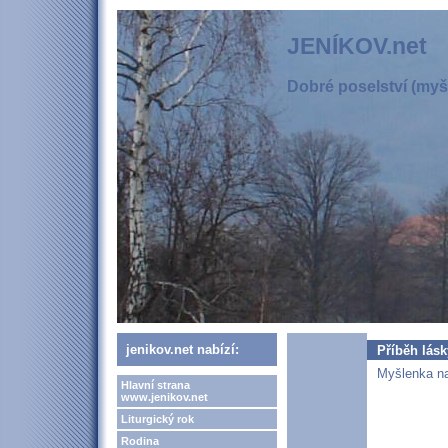
JENÍKOV.net
Dobré poselství (myšl
jenikov.net nabízí:
Příběh lás
Myšlenka na
Hlavní strana
www.jenikov.net
Liturgický rok
Rodina