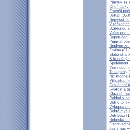
Přimluv se 
Oheň lásky
Zmenši poče
Ustup!
(05.0
Nejvyšší úc
V těžkostec
Užitečnou a
Večer první
Doporučení
Přijímat obě
Neplyne ze 
Změna
(07.
Slabá strán
S konečným
Spolehnout
Vše nebo ni
Teologicky
(
Nic mocnějš
Příležitost k
Odvrácení t
Svatost a tr
Chráníš mou
Poklad v ne
Bůh o tom v
Výkupná sm
Dobré myšl
Děti Boží
(1
Nebeská mí
Ospravedlně
Ježíš nás v