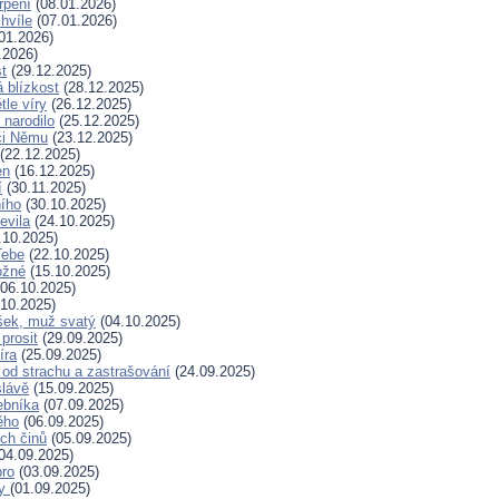
rpení
(08.01.2026)
hvíle
(07.01.2026)
01.2026)
.2026)
t
(29.12.2025)
 blízkost
(28.12.2025)
tle víry
(26.12.2025)
 narodilo
(25.12.2025)
či Němu
(23.12.2025)
(22.12.2025)
en
(16.12.2025)
í
(30.11.2025)
ního
(30.10.2025)
evila
(24.10.2025)
.10.2025)
Tebe
(22.10.2025)
ožné
(15.10.2025)
06.10.2025)
10.2025)
šek, muž svatý
(04.10.2025)
prosit
(29.09.2025)
íra
(25.09.2025)
od strachu a zastrašování
(24.09.2025)
slávě
(15.09.2025)
ebníka
(07.09.2025)
ěho
(06.09.2025)
ých činů
(05.09.2025)
04.09.2025)
bro
(03.09.2025)
ry
(01.09.2025)