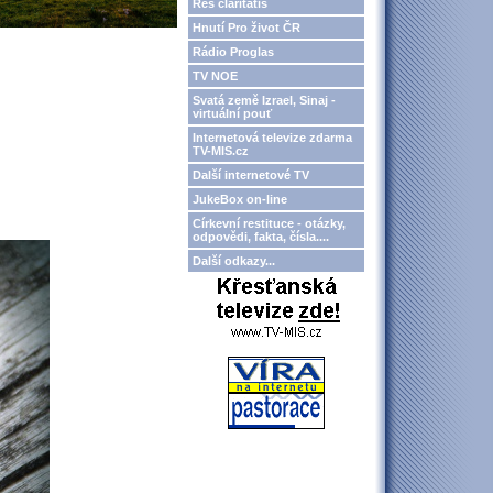
Res claritatis
Hnutí Pro život ČR
Rádio Proglas
TV NOE
Svatá země Izrael, Sinaj -
virtuální pouť
Internetová televize zdarma
TV-MIS.cz
Další internetové TV
JukeBox on-line
Církevní restituce - otázky,
odpovědi, fakta, čísla....
Další odkazy...