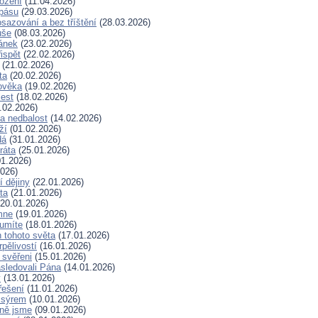
rožení
(11.04.2026)
spásu
(29.03.2026)
sazování a bez tříštění
(28.03.2026)
uše
(08.03.2026)
lánek
(23.02.2026)
ispět
(22.02.2026)
(21.02.2026)
ta
(20.02.2026)
ověka
(19.02.2026)
lest
(18.02.2026)
.02.2026)
a nedbalost
(14.02.2026)
ží
(01.02.2026)
dá
(31.01.2026)
ráta
(25.01.2026)
1.2026)
026)
í dějiny
(22.01.2026)
ta
(21.01.2026)
20.01.2026)
mne
(19.01.2026)
 umíte
(18.01.2026)
 tohoto světa
(17.01.2026)
rpělivostí
(16.01.2026)
i svěřeni
(15.01.2026)
sledovali Pána
(14.01.2026)
y
(13.01.2026)
řešení
(11.01.2026)
 sýrem
(10.01.2026)
ně jsme
(09.01.2026)