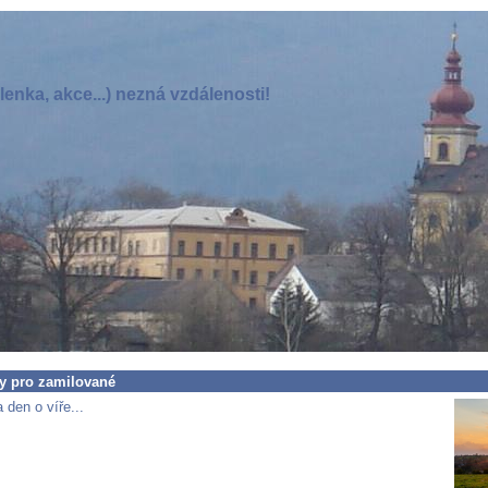
enka, akce...) nezná vzdálenosti!
ky pro zamilované
 den o víře...