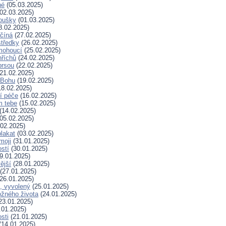
né
(05.03.2025)
02.03.2025)
koušky
(01.03.2025)
8.02.2025)
ačíná
(27.02.2025)
tředky
(26.02.2025)
mohoucí
(25.02.2025)
říchů
(24.02.2025)
prsou
(22.02.2025)
21.02.2025)
k Bohu
(19.02.2025)
8.02.2025)
í péče
(16.02.2025)
m tebe
(15.02.2025)
(14.02.2025)
05.02.2025)
02.2025)
plakat
(03.02.2025)
moji
(31.01.2025)
stí
(30.01.2025)
9.01.2025)
ější
(28.01.2025)
(27.01.2025)
26.01.2025)
, vyvolený
(25.01.2025)
žného života
(24.01.2025)
23.01.2025)
.01.2025)
sti
(21.01.2025)
(14.01.2025)