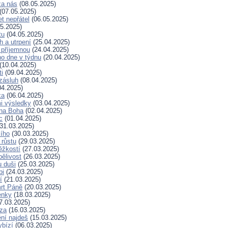
za nás
(08.05.2025)
(07.05.2025)
t nepřátel
(06.05.2025)
5.2025)
tu
(04.05.2025)
h a utrpení
(25.04.2025)
 příjemnou
(24.04.2025)
ho dne v týdnu
(20.04.2025)
(10.04.2025)
ti
(09.04.2025)
zásluh
(08.04.2025)
04.2025)
ka
(06.04.2025)
i výsledky
(03.04.2025)
 na Boha
(02.04.2025)
c
(01.04.2025)
31.03.2025)
ího
(30.03.2025)
 růstu
(29.03.2025)
ěžkostí
(27.03.2025)
pělivost
(26.03.2025)
 duši
(25.03.2025)
bi
(24.03.2025)
í
(21.03.2025)
rt Páně
(20.03.2025)
enky
(18.03.2025)
7.03.2025)
za
(16.03.2025)
ní najdeš
(15.03.2025)
ybízí
(06.03.2025)