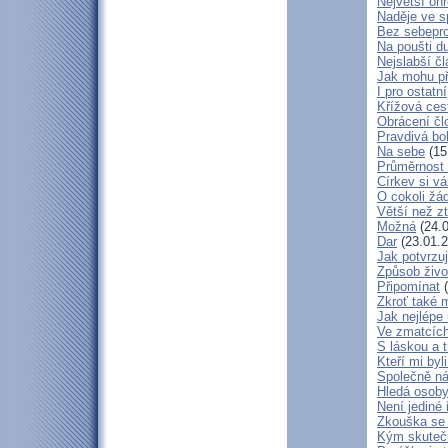
Největší oh
Naděje ve 
Bez sebepro
Na poušti d
Nejslabší č
Jak mohu př
I pro ostatní
Křížová ces
Obrácení čl
Pravdivá bo
Na sebe
(15
Průměrnost 
Církev si vá
O cokoli žá
Větší než zt
Možná
(24.0
Dar
(23.01.2
Jak potvrzuj
Způsob živo
Připomínat
(
Zkroť také 
Jak nejlépe
Ve zmatcích
S láskou a t
Kteří mi byl
Společně ná
Hledá osob
Není jediné 
Zkouška se
Kým skuteč