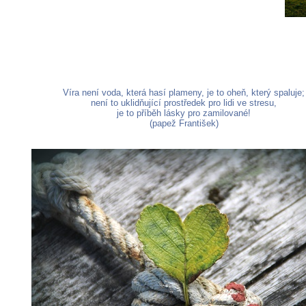
Víra není voda, která hasí plameny, je to oheň, který spaluje;
není to uklidňující prostředek pro lidi ve stresu,
je to příběh lásky pro zamilované!
(papež František)