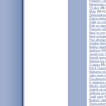
Porážky i ut
Neexistuje c
Tři divy
(06.
Mráz
(04.01
Odpovědnos
Žádná lidská
Vidět ve svě
Dítě se nám
Pokorné vů
Není to ona
Není schop
Pán přicház
Snášet bliž
Matka nepol
Definice
(23
Jenom pro 
Stejně nem
Dětská hra
(
O lásku
(05.
Když Franti
Nebojme se 
Jako moje v
Osvobozeni 
V nebeské 
Nikoliv služ
Jedině na n
Velikost sv
Trpěl jsem
(
Budoucí do
Škola poko