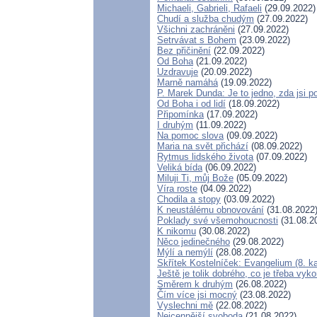
Michaeli, Gabrieli, Rafaeli
(29.09.2022)
Chudí a služba chudým
(27.09.2022)
Všichni zachráněni
(27.09.2022)
Setrvávat s Bohem
(23.09.2022)
Bez přičinění
(22.09.2022)
Od Boha
(21.09.2022)
Uzdravuje
(20.09.2022)
Marně namáhá
(19.09.2022)
P. Marek Dunda: Je to jedno, zda jsi p
Od Boha i od lidí
(18.09.2022)
Připomínka
(17.09.2022)
I druhým
(11.09.2022)
Na pomoc slova
(09.09.2022)
Maria na svět přichází
(08.09.2022)
Rytmus lidského života
(07.09.2022)
Veliká bída
(06.09.2022)
Miluji Ti, můj Bože
(05.09.2022)
Víra roste
(04.09.2022)
Chodila a stopy
(03.09.2022)
K neustálému obnovování
(31.08.2022
Poklady své všemohoucnosti
(31.08.2
K nikomu
(30.08.2022)
Něco jedinečného
(29.08.2022)
Mýlí a nemýlí
(28.08.2022)
Skřítek Kostelníček: Evangelium (8. ka
Ještě je tolik dobrého, co je třeba vyk
Směrem k druhým
(26.08.2022)
Čím více jsi mocný
(23.08.2022)
Vyslechni mě
(22.08.2022)
Nejcennější svoboda
(21.08.2022)