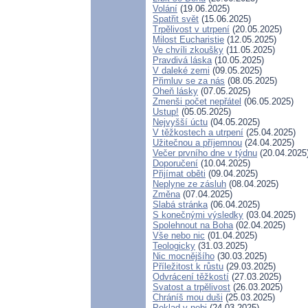
Volání
(19.06.2025)
Spatřit svět
(15.06.2025)
Trpělivost v utrpení
(20.05.2025)
Milost Eucharistie
(12.05.2025)
Ve chvíli zkoušky
(11.05.2025)
Pravdivá láska
(10.05.2025)
V daleké zemi
(09.05.2025)
Přimluv se za nás
(08.05.2025)
Oheň lásky
(07.05.2025)
Zmenši počet nepřátel
(06.05.2025)
Ustup!
(05.05.2025)
Nejvyšší úctu
(04.05.2025)
V těžkostech a utrpení
(25.04.2025)
Užitečnou a příjemnou
(24.04.2025)
Večer prvního dne v týdnu
(20.04.2025
Doporučení
(10.04.2025)
Přijímat oběti
(09.04.2025)
Neplyne ze zásluh
(08.04.2025)
Změna
(07.04.2025)
Slabá stránka
(06.04.2025)
S konečnými výsledky
(03.04.2025)
Spolehnout na Boha
(02.04.2025)
Vše nebo nic
(01.04.2025)
Teologicky
(31.03.2025)
Nic mocnějšího
(30.03.2025)
Příležitost k růstu
(29.03.2025)
Odvrácení těžkostí
(27.03.2025)
Svatost a trpělivost
(26.03.2025)
Chráníš mou duši
(25.03.2025)
Poklad v nebi
(24.03.2025)