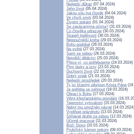
Nejlepší důkaz
(07.04.2024)
Jeho život
(05.04.2024)
Jakou sílu má člověk
(04.04.2024)
Ve chvíli smrti
(03.04.2024)
Životní pokání
(01.04.2024)
Se zavázanýma očima?
(31.03.2024)
Co člověka odrazuje
(30.03.2024)
Stupeň trpělivosti
(30.03.2024)
Nejpoučnější kniha
(29.03.2024)
Bohu podobal
(28.03.2024)
Na světě
(27.03.2024)
Sami se sebou
(26.03.2024)
Největší dědictví
(25.03.2024)
Přece ví, co potřebujeme
(24.03.2024)
Plný lásky a úcty
(23.03.2024)
Duchovní život
(22.03.2024)
Dobrý voják
(21.03.2024)
Nejlepší prostředek
(20.03.2024)
Ty jsi šťastný pěstoun Krista Pána
(19
Je potřeba se sehnout
(18.03.2024)
Obrací k Bohu
(17.03.2024)
Věrni křesťanskému povolání
(16.03.2
Tajemství vytrvalosti
(15.03.2024)
Nebyl mu umožněn návrat
(14.03.2024
Vyplňuje prázdnotu
(13.03.2024)
Strhávat druhé za sebou
(12.03.2024)
Účinně pracovat
(11.03.2024)
Boží Slovo
(10.03.2024)
Prubířský kámen pokory
(09.03.2024)