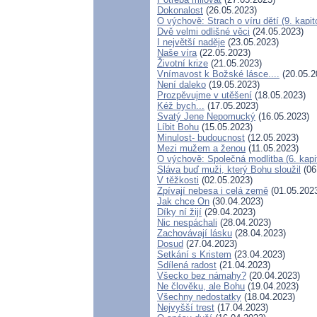
Dokonalost
(26.05.2023)
O výchově: Strach o víru dětí (9. kapit
Dvě velmi odlišné věci
(24.05.2023)
I největší naděje
(23.05.2023)
Naše víra
(22.05.2023)
Životní krize
(21.05.2023)
Vnímavost k Božské lásce....
(20.05.2
Není daleko
(19.05.2023)
Prozpěvujme v utěšení
(18.05.2023)
Kéž bych...
(17.05.2023)
Svatý Jene Nepomucký
(16.05.2023)
Líbit Bohu
(15.05.2023)
Minulost- budoucnost
(12.05.2023)
Mezi mužem a ženou
(11.05.2023)
O výchově: Společná modlitba (6. kapi
Sláva buď muži, který Bohu sloužil
(06
V těžkosti
(02.05.2023)
Zpívají nebesa i celá země
(01.05.202
Jak chce On
(30.04.2023)
Díky ní žijí
(29.04.2023)
Nic nespáchali
(28.04.2023)
Zachovávají lásku
(28.04.2023)
Dosud
(27.04.2023)
Setkání s Kristem
(23.04.2023)
Sdílená radost
(21.04.2023)
Všecko bez námahy?
(20.04.2023)
Ne člověku, ale Bohu
(19.04.2023)
Všechny nedostatky
(18.04.2023)
Nejvyšší trest
(17.04.2023)