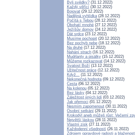
Byli svědky?
(31.12.2022)
Každý věřící
(30.12.2022)
Bojovat
(29.12.2022)
Nadějná vyhlídka
(28.12.2022)
Počítá s Tebou
(28.12.2022)
Obohatí mnohé
(27.12.2022)
Ježíšův domov
(24.12.2022)
Dát srdce
(23.12.2022)
Musíme pochopit
(20.12.2022)
Bez pochyb nebe
(18.12.2022)
Na druhé
(17.12.2022)
Nahání strach
(16.12.2022)
Mudrlanty a pisálky
(15.12.2022)
Můžeme rozkazovat
(14.12.2022)
Svatost Boží
(13.12.2022)
Užitečnost práce
(12.12.2022)
Když...
(11.12.2022)
Nekonečná hodnota
(09.12.2022)
Cesta
(06.12.2022)
Na kolenou
(05.12.2022)
Bez lásky
(04.12.2022)
Záležitost jiných lidí
(03.12.2022)
Jak přemoci
(01.12.2022)
Nesmím zapomenout
(30.11.2022)
Osobní setkání
(29.11.2022)
Krokodýl aneb můžeš růst: Večerní zpy
Největší láskou
(28.11.2022)
Vlastní zisk
(27.11.2022)
Každodenní všedností
(26.11.2022)
Zdrojem opravdové radosti a blaženost