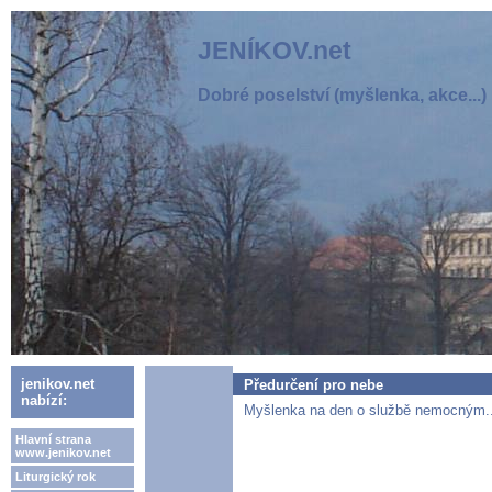
JENÍKOV.net
Dobré poselství (myšlenka, akce...)
jenikov.net
Předurčení pro nebe
nabízí:
Myšlenka na den o službě nemocným..
Hlavní strana
www.jenikov.net
Liturgický rok