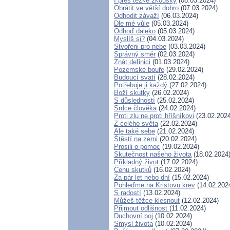
I přes těžké zkoušky
(08.03.2024)
Obrátit ve větší dobro
(07.03.2024)
Odhodit závaží
(06.03.2024)
Dle mé vůle
(05.03.2024)
Odhoď daleko
(05.03.2024)
Myslíš si?
(04.03.2024)
Stvořeni pro nebe
(03.03.2024)
Správný směr
(02.03.2024)
Znát definici
(01.03.2024)
Pozemské bouře
(29.02.2024)
Budoucí svatí
(28.02.2024)
Potřebuje ji každý
(27.02.2024)
Boží skutky
(26.02.2024)
S důsledností
(25.02.2024)
Srdce člověka
(24.02.2024)
Proti zlu ne proti hříšníkovi
(23.02.2024
Z celého světa
(22.02.2024)
Ale také sebe
(21.02.2024)
Štěstí na zemi
(20.02.2024)
Prosili o pomoc
(19.02.2024)
Skutečnost našeho života
(18.02.2024
Příkladný život
(17.02.2024)
Cenu skutků
(16.02.2024)
Za pár let nebo dní
(15.02.2024)
Pohleďme na Kristovu krev
(14.02.202
S radostí
(13.02.2024)
Můžeš těžce klesnout
(12.02.2024)
Přijmout odlišnost
(11.02.2024)
Duchovní boj
(10.02.2024)
Smysl života
(10.02.2024)