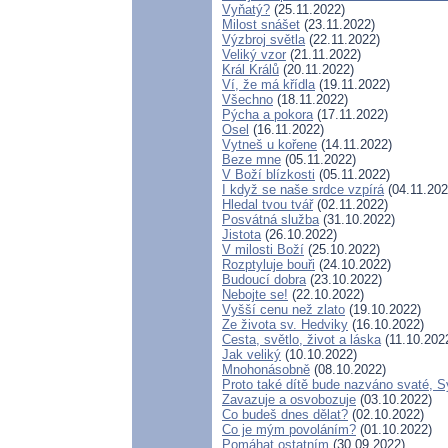
Vyňatý?
(25.11.2022)
Milost snášet
(23.11.2022)
Výzbroj světla
(22.11.2022)
Veliký vzor
(21.11.2022)
Král Králů
(20.11.2022)
Ví, že má křídla
(19.11.2022)
Všechno
(18.11.2022)
Pýcha a pokora
(17.11.2022)
Osel
(16.11.2022)
Vytneš u kořene
(14.11.2022)
Beze mne
(05.11.2022)
V Boží blízkosti
(05.11.2022)
I když se naše srdce vzpírá
(04.11.202
Hledal tvou tvář
(02.11.2022)
Posvátná služba
(31.10.2022)
Jistota
(26.10.2022)
V milosti Boží
(25.10.2022)
Rozptyluje bouři
(24.10.2022)
Budoucí dobra
(23.10.2022)
Nebojte se!
(22.10.2022)
Vyšší cenu než zlato
(19.10.2022)
Ze života sv. Hedviky
(16.10.2022)
Cesta, světlo, život a láska
(11.10.202
Jak veliký
(10.10.2022)
Mnohonásobně
(08.10.2022)
Proto také dítě bude nazváno svaté, 
Zavazuje a osvobozuje
(03.10.2022)
Co budeš dnes dělat?
(02.10.2022)
Co je mým povoláním?
(01.10.2022)
Pomáhat ostatním
(30.09.2022)