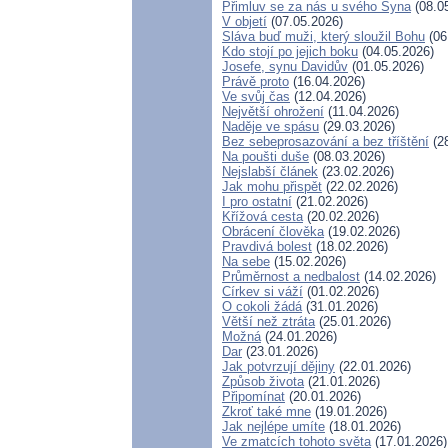
Přimluv se za nás u svého Syna
(08.0
V objetí
(07.05.2026)
Sláva buď muži, který sloužil Bohu
(06
Kdo stojí po jejich boku
(04.05.2026)
Josefe, synu Davidův
(01.05.2026)
Právě proto
(16.04.2026)
Ve svůj čas
(12.04.2026)
Největší ohrožení
(11.04.2026)
Naděje ve spásu
(29.03.2026)
Bez sebeprosazování a bez tříštění
(28
Na poušti duše
(08.03.2026)
Nejslabší článek
(23.02.2026)
Jak mohu přispět
(22.02.2026)
I pro ostatní
(21.02.2026)
Křížová cesta
(20.02.2026)
Obrácení člověka
(19.02.2026)
Pravdivá bolest
(18.02.2026)
Na sebe
(15.02.2026)
Průměrnost a nedbalost
(14.02.2026)
Církev si váží
(01.02.2026)
O cokoli žádá
(31.01.2026)
Větší než ztráta
(25.01.2026)
Možná
(24.01.2026)
Dar
(23.01.2026)
Jak potvrzují dějiny
(22.01.2026)
Způsob života
(21.01.2026)
Připomínat
(20.01.2026)
Zkroť také mne
(19.01.2026)
Jak nejlépe umíte
(18.01.2026)
Ve zmatcích tohoto světa
(17.01.2026)