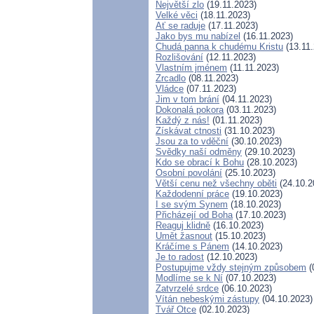
Největší zlo
(19.11.2023)
Velké věci
(18.11.2023)
Ať se raduje
(17.11.2023)
Jako bys mu nabízel
(16.11.2023)
Chudá panna k chudému Kristu
(13.11.
Rozlišování
(12.11.2023)
Vlastním jménem
(11.11.2023)
Zrcadlo
(08.11.2023)
Vládce
(07.11.2023)
Jim v tom brání
(04.11.2023)
Dokonalá pokora
(03.11.2023)
Každý z nás!
(01.11.2023)
Získávat ctnosti
(31.10.2023)
Jsou za to vděční
(30.10.2023)
Svědky naší odměny
(29.10.2023)
Kdo se obrací k Bohu
(28.10.2023)
Osobní povolání
(25.10.2023)
Větší cenu než všechny oběti
(24.10.2
Každodenní práce
(19.10.2023)
I se svým Synem
(18.10.2023)
Přicházejí od Boha
(17.10.2023)
Reaguj klidně
(16.10.2023)
Umět žasnout
(15.10.2023)
Kráčíme s Pánem
(14.10.2023)
Je to radost
(12.10.2023)
Postupujme vždy stejným způsobem
(
Modlíme se k Ní
(07.10.2023)
Zatvrzelé srdce
(06.10.2023)
Vítán nebeskými zástupy
(04.10.2023)
Tvář Otce
(02.10.2023)