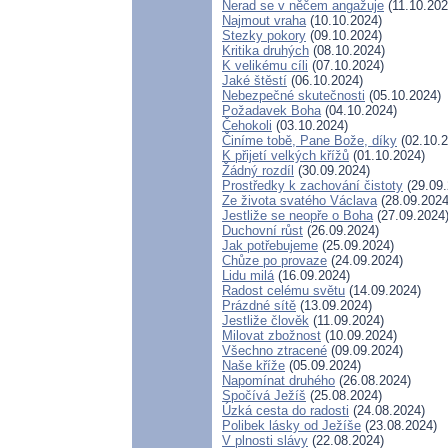
Nerad se v něčem angažuje
(11.10.202
Najmout vraha
(10.10.2024)
Stezky pokory
(09.10.2024)
Kritika druhých
(08.10.2024)
K velikému cíli
(07.10.2024)
Jaké štěstí
(06.10.2024)
Nebezpečné skutečnosti
(05.10.2024)
Požadavek Boha
(04.10.2024)
Čehokoli
(03.10.2024)
Činíme tobě, Pane Bože, díky
(02.10.2
K přijetí velkých křížů
(01.10.2024)
Žádný rozdíl
(30.09.2024)
Prostředky k zachování čistoty
(29.09.
Ze života svatého Václava
(28.09.2024
Jestliže se neopře o Boha
(27.09.2024
Duchovní růst
(26.09.2024)
Jak potřebujeme
(25.09.2024)
Chůze po provaze
(24.09.2024)
Lidu milá
(16.09.2024)
Radost celému světu
(14.09.2024)
Prázdné sítě
(13.09.2024)
Jestliže člověk
(11.09.2024)
Milovat zbožnost
(10.09.2024)
Všechno ztracené
(09.09.2024)
Naše kříže
(05.09.2024)
Napomínat druhého
(26.08.2024)
Spočívá Ježíš
(25.08.2024)
Úzká cesta do radosti
(24.08.2024)
Polibek lásky od Ježíše
(23.08.2024)
V plnosti slávy
(22.08.2024)