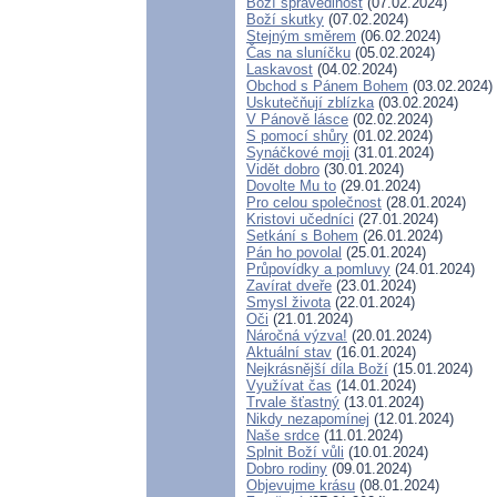
Boží spravedlnost
(07.02.2024)
Boží skutky
(07.02.2024)
Stejným směrem
(06.02.2024)
Čas na sluníčku
(05.02.2024)
Laskavost
(04.02.2024)
Obchod s Pánem Bohem
(03.02.2024)
Uskutečňují zblízka
(03.02.2024)
V Pánově lásce
(02.02.2024)
S pomocí shůry
(01.02.2024)
Synáčkové moji
(31.01.2024)
Vidět dobro
(30.01.2024)
Dovolte Mu to
(29.01.2024)
Pro celou společnost
(28.01.2024)
Kristovi učedníci
(27.01.2024)
Setkání s Bohem
(26.01.2024)
Pán ho povolal
(25.01.2024)
Průpovídky a pomluvy
(24.01.2024)
Zavírat dveře
(23.01.2024)
Smysl života
(22.01.2024)
Oči
(21.01.2024)
Náročná výzva!
(20.01.2024)
Aktuální stav
(16.01.2024)
Nejkrásnější díla Boží
(15.01.2024)
Využívat čas
(14.01.2024)
Trvale šťastný
(13.01.2024)
Nikdy nezapomínej
(12.01.2024)
Naše srdce
(11.01.2024)
Splnit Boží vůli
(10.01.2024)
Dobro rodiny
(09.01.2024)
Objevujme krásu
(08.01.2024)