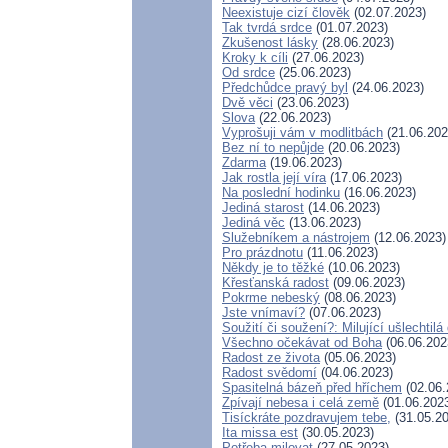
Neexistuje cizí člověk
(02.07.2023)
Tak tvrdá srdce
(01.07.2023)
Zkušenost lásky
(28.06.2023)
Kroky k cíli
(27.06.2023)
Od srdce
(25.06.2023)
Předchůdce pravý byl
(24.06.2023)
Dvě věci
(23.06.2023)
Slova
(22.06.2023)
Vyprošuji vám v modlitbách
(21.06.202
Bez ní to nepůjde
(20.06.2023)
Zdarma
(19.06.2023)
Jak rostla její víra
(17.06.2023)
Na poslední hodinku
(16.06.2023)
Jediná starost
(14.06.2023)
Jediná věc
(13.06.2023)
Služebníkem a nástrojem
(12.06.2023)
Pro prázdnotu
(11.06.2023)
Někdy je to těžké
(10.06.2023)
Křesťanská radost
(09.06.2023)
Pokrme nebeský
(08.06.2023)
Jste vnímaví?
(07.06.2023)
Soužití či soužení?: Milující ušlechtilá
Všechno očekávat od Boha
(06.06.202
Radost ze života
(05.06.2023)
Radost svědomí
(04.06.2023)
Spasitelná bázeň před hříchem
(02.06.
Zpívají nebesa i celá země
(01.06.202
Tisíckráte pozdravujem tebe,
(31.05.20
Ita missa est
(30.05.2023)
Potřeba milovat
(27.05.2023)