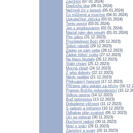
Zavržení
(07.01.2024)
Dnešního dne
(06.01.2024)
Nečinně žít v lenosti
(05.01.2024)
Co můžeme a musíme
(04.01.2024)
Uskutečňují zblízka
(03.01.2024)
Tento postoj
(03.01.2024)
Jen s proplouváním
(02.01.2024)
Nastal nám den veselý
(01.01.2024)
Plní údivu
(31.12.2023)
Prozřetelnost Boží
(30.12.2023)
Štěstí národů
(29.12.2023)
Zeptej se sám sebe
(28.12.2023)
Žádné štěstí světa
(27.12.2023)
Na hlavu bludaře
(26.12.2023)
Stále chrání
(25.12.2023)
Mocná zbraň
(24.12.2023)
Z jeho dobroty
(22.12.2023)
Nikdy nedělej
(21.12.2023)
Překvapivý horizont
(17.12.2023)
Přičteno jako pokání za hříchy
(16.12.
Pramen Božího milosrdenství
(15.12.2
Velkou oporou
(14.12.2023)
Buď optimistou
(13.12.2023)
Dobudeme věčnost
(11.12.2023)
S radostí a mlčením
(10.12.2023)
Odhaluje plán svatosti
(05.12.2023)
Učí se milovat
(30.11.2023)
Duchovní radost
(30.11.2023)
Nosí v srdci
(29.11.2023)
Závistivý a svatý
(20.11.2023)