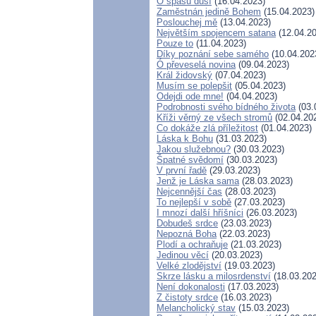
O spásu duší
(16.04.2023)
Zaměstnán jedině Bohem
(15.04.2023)
Poslouchej mě
(13.04.2023)
Největším spojencem satana
(12.04.20
Pouze to
(11.04.2023)
Díky poznání sebe samého
(10.04.202
Ó převeselá novina
(09.04.2023)
Král židovský
(07.04.2023)
Musím se polepšit
(05.04.2023)
Odejdi ode mne!
(04.04.2023)
Podrobnosti svého bídného života
(03.
Kříži věrný ze všech stromů
(02.04.20
Co dokáže zlá příležitost
(01.04.2023)
Láska k Bohu
(31.03.2023)
Jakou služebnou?
(30.03.2023)
Špatné svědomí
(30.03.2023)
V první řadě
(29.03.2023)
Jenž je Láska sama
(28.03.2023)
Nejcennější čas
(28.03.2023)
To nejlepší v sobě
(27.03.2023)
I mnozí další hříšníci
(26.03.2023)
Dobudeš srdce
(23.03.2023)
Nepozná Boha
(22.03.2023)
Plodí a ochraňuje
(21.03.2023)
Jedinou věcí
(20.03.2023)
Velké zlodějství
(19.03.2023)
Skrze lásku a milosrdenství
(18.03.202
Není dokonalosti
(17.03.2023)
Z čistoty srdce
(16.03.2023)
Melancholický stav
(15.03.2023)