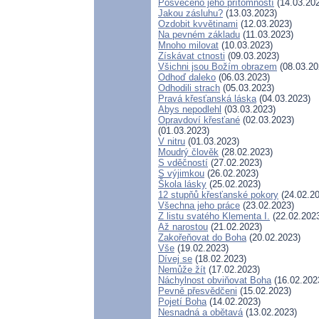
Posvěceno jeho přítomností
(14.03.20
Jakou zásluhu?
(13.03.2023)
Ozdobit kvvětinami
(12.03.2023)
Na pevném základu
(11.03.2023)
Mnoho milovat
(10.03.2023)
Získávat ctnosti
(09.03.2023)
Všichni jsou Božím obrazem
(08.03.20
Odhoď daleko
(06.03.2023)
Odhodili strach
(05.03.2023)
Pravá křesťanská láska
(04.03.2023)
Abys nepodlehl
(03.03.2023)
Opravdoví křesťané
(02.03.2023)
(01.03.2023)
V nitru
(01.03.2023)
Moudrý člověk
(28.02.2023)
S vděčností
(27.02.2023)
S výjimkou
(26.02.2023)
Škola lásky
(25.02.2023)
12 stupňů křesťanské pokory
(24.02.20
Všechna jeho práce
(23.02.2023)
Z listu svatého Klementa I.
(22.02.202
Až narostou
(21.02.2023)
Zakořeňovat do Boha
(20.02.2023)
Vše
(19.02.2023)
Dívej se
(18.02.2023)
Nemůže žít
(17.02.2023)
Náchylnost obviňovat Boha
(16.02.202
Pevně přesvědčeni
(15.02.2023)
Pojetí Boha
(14.02.2023)
Nesnadná a obětavá
(13.02.2023)