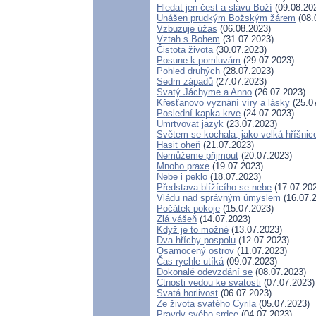
Hledat jen čest a slávu Boží
(09.08.20
Unášen prudkým Božským žárem
(08.
Vzbuzuje úžas
(06.08.2023)
Vztah s Bohem
(31.07.2023)
Čistota života
(30.07.2023)
Posune k pomluvám
(29.07.2023)
Pohled druhých
(28.07.2023)
Sedm západů
(27.07.2023)
Svatý Jáchyme a Anno
(26.07.2023)
Křesťanovo vyznání víry a lásky
(25.0
Poslední kapka krve
(24.07.2023)
Umrtvovat jazyk
(23.07.2023)
Světem se kochala, jako velká hříšnic
Hasit oheň
(21.07.2023)
Nemůžeme přijmout
(20.07.2023)
Mnoho praxe
(19.07.2023)
Nebe i peklo
(18.07.2023)
Představa blížícího se nebe
(17.07.20
Vládu nad správným úmyslem
(16.07.
Počátek pokoje
(15.07.2023)
Zlá vášeň
(14.07.2023)
Když je to možné
(13.07.2023)
Dva hříchy pospolu
(12.07.2023)
Osamocený ostrov
(11.07.2023)
Čas rychle utíká
(09.07.2023)
Dokonalé odevzdání se
(08.07.2023)
Ctnosti vedou ke svatosti
(07.07.2023)
Svatá horlivost
(06.07.2023)
Ze života svatého Cyrila
(05.07.2023)
Pravdy svého srdce
(04.07.2023)