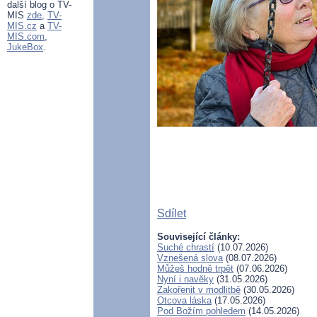
další blog o TV-
MIS
zde
,
TV-
MIS.cz
a
TV-
MIS.com
,
JukeBox
.
Sdílet
Související články:
Suché chrastí
(10.07.2026)
Vznešená slova
(08.07.2026)
Můžeš hodně trpět
(07.06.2026)
Nyní i navěky
(31.05.2026)
Zakořenit v modlitbě
(30.05.2026)
Otcova láska
(17.05.2026)
Pod Božím pohledem
(14.05.2026)