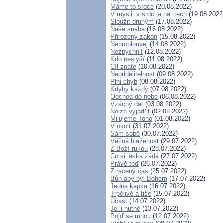
Máme to srdce
(20.08.2022)
V mysli, v srdci a na rtech
(19.08.2022
Sloužit druhým
(17.08.2022)
Naše snaha
(16.08.2022)
Přirozený zákon
(15.08.2022)
Neproplouvej
(14.08.2022)
Nezpychni!
(12.08.2022)
Kdo neslyší
(11.08.2022)
Cíl znáte
(10.08.2022)
Neoddělitelnost
(09.08.2022)
Plni chyb
(08.08.2022)
Kdyby každý
(07.08.2022)
Odchod do nebe
(06.08.2022)
Vzácný dar
(03.08.2022)
Nelze vyjádřit
(02.08.2022)
Milujeme Toho
(01.08.2022)
V okolí
(31.07.2022)
Sám sobě
(30.07.2022)
Věčná blaženost
(29.07.2022)
Z Boží rukou
(28.07.2022)
Co si láska žádá
(27.07.2022)
Právě teď
(26.07.2022)
Ztracený čas
(25.07.2022)
Bůh aby byl Bohem
(17.07.2022)
Jedna kapka
(16.07.2022)
Trpělivě a tiše
(15.07.2022)
Účast
(14.07.2022)
Je-li nutné
(13.07.2022)
Pojď se mnou
(12.07.2022)