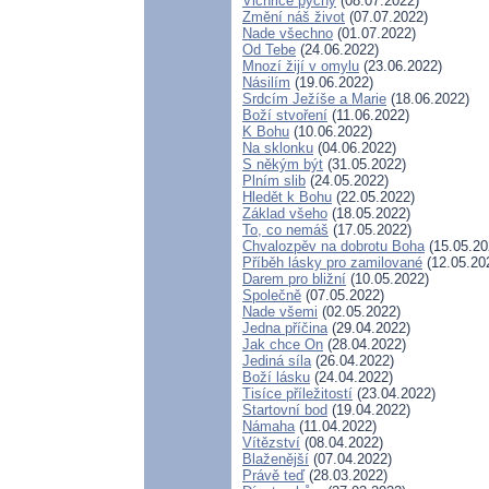
Vichřice pýchy
(08.07.2022)
Změní náš život
(07.07.2022)
Nade všechno
(01.07.2022)
Od Tebe
(24.06.2022)
Mnozí žijí v omylu
(23.06.2022)
Násilím
(19.06.2022)
Srdcím Ježíše a Marie
(18.06.2022)
Boží stvoření
(11.06.2022)
K Bohu
(10.06.2022)
Na sklonku
(04.06.2022)
S někým být
(31.05.2022)
Plním slib
(24.05.2022)
Hledět k Bohu
(22.05.2022)
Základ všeho
(18.05.2022)
To, co nemáš
(17.05.2022)
Chvalozpěv na dobrotu Boha
(15.05.20
Příběh lásky pro zamilované
(12.05.20
Darem pro bližní
(10.05.2022)
Společně
(07.05.2022)
Nade všemi
(02.05.2022)
Jedna příčina
(29.04.2022)
Jak chce On
(28.04.2022)
Jediná síla
(26.04.2022)
Boží lásku
(24.04.2022)
Tisíce příležitostí
(23.04.2022)
Startovní bod
(19.04.2022)
Námaha
(11.04.2022)
Vítězství
(08.04.2022)
Blaženější
(07.04.2022)
Právě teď
(28.03.2022)