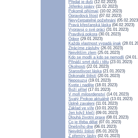
Předat je duši
(12.02.2023)
Jitřenko spásy
(11.02.2023)
Pokorně přijímají
(10.02.2023)
Opravdová lítost
(07.02.2023)
Nevyčerpatelné požehnání
(05.02.2023
Pravá křesťanská láska
(04.02.2023)
Vypravuj o své práci
(31.01.2023)
Pravdivá pokora
(30.01.2023)
Odpor
(29.01.2023)
Každá vlastnost vypadá jinak
(28.01.2
Ztrácíme zásluhy
(26.01.2023)
Největším zlem
(25.01.2023)
Kdo se modlí a kdo se nemodlí
(24.01.
Přináší smrt duši i tělu
(23.01.2023)
Okolnosti
(22.01.2023)
Starostlivost láska
(21.01.2023)
Dokonalé štěstí
(20.01.2023)
Neposuzuj
(19.01.2023)
Kvete i naděje
(18.01.2023)
Boží přítel
(17.01.2023)
V moři milosrdenství
(14.01.2023)
Svatý Prokop aktuálně
(13.01.2023)
Úplně zavaleni
(11.01.2023)
Základ ve víře
(10.01.2023)
Jen když klečí
(09.01.2023)
Dlouhá životní praxe
(08.01.2023)
Co je třeba dělat
(07.01.2023)
Dnešního dne
(06.01.2023)
Největší štěstí
(05.01.2023)
Z přemíry lásky
(02.01.2023)