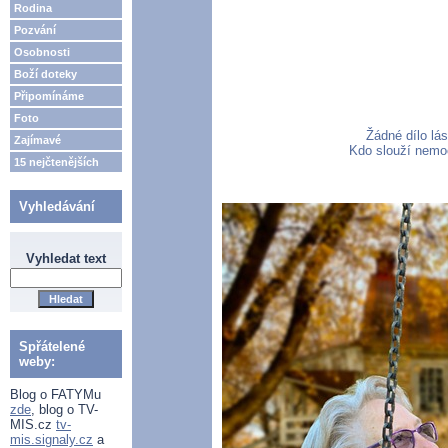
Rodina
Pozvání
Osobnosti
Boží doteky
Připomínáme
Foto
Žádné dílo lá
Zajímavé
Kdo slouží nemo
15 nejčtenějších
Vyhledávání
Vyhledat text
Spřátelené
weby:
Blog o FATYMu
zde
, blog o TV-
MIS.cz
tv-
mis.signaly.cz
a