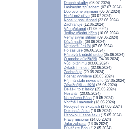
Drobné skutky
(08.07.2024)
Laskavým způsobem
(07.07.2024)
Dobrovolné přijímání
(06.07.2024)
Horší než dříve
(03.07.2024)
Konal v poslušnosti
(22.06.2024)
Zachraňuje
(12.06.2024)
Vše překonat
(11.06.2024)
Jediný všední hřích
(10.06.2024)
Věrný svým slibům
(09.06.2024)
Dává naději
(08.06.2024)
Nejsladší Ježíši
(07.06.2024)
Po zásluze
(06.06.2024)
Přispívá k očistě srdce
(05.06.2024)
O mnoho důležitější
(04.06.2024)
Vůči bližnímu
(03.06.2024)
Zvláštní milosti
(02.06.2024)
Zachraňuje
(29.05.2024)
Poznat vyvolené
(28.05.2024)
Přijímá stále novou sílu
(27.05.2024)
Závažnější a těžší
(26.05.2024)
Děláš-li to z lásky
(25.05.2024)
Nezahálí
(20.05.2024)
Na našeho Pána
(19.05.2024)
Vnitřně i navenek
(18.05.2024)
Neobjevil ve skutcích
(17.05.2024)
Dokonalá láska
(16.05.2024)
Uspokojují sebelásku
(15.05.2024)
Pravý misionář
(14.05.2024)
Jako zahrada
(13.05.2024)
Důvěřujte Bohu
(12.05.2024)