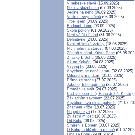
V nebeské slávě
(15.09.2025)
Nikoliv služebníka
(07.09.2025)
Jedině na něho
(06.09.2025)
Velikost svých činů
(05.09.2025)
Trpěl jsem
(04.09.2025)
Budoucí dobro
(03.09.2025)
Škola pokory
(01.09.2025)
Není větší příklad
(31.08.2025)
Definitivně
(24.08.2025)
Kvalitní lidské vztahy
(18.08.2025)
Nic jiného na starosti
(07.08.2025)
Zůstaň s námi, Kriste Pane
(06.08.202
Z lásky k Bohu
(05.08.2025)
Až na Kalvárii
(04.08.2025)
Vzývej ho
(03.08.2025)
Abychom se nebáli smrti
(02.08.2025)
Milosrdným srdcím
(01.08.2025)
Přímo ze srdce
(27.07.2025)
Jakube, tebe upřímně
(25.07.2025)
Proměňuje svět
(24.07.2025)
Buď veleben, můj Pane Ježíši Kriste
(2
Základním zákonem
(22.07.2025)
Abychom svá slova potvrdili
(21.07.20
Znamení kříže
(18.07.2025)
Na její pokyn
(17.07.2025)
Zvláštní milosti
(10.07.2025)
Od Boha
(06.07.2025)
Smířeni s Bohem
(03.07.2025)
O Bohu, o bližním a o sobě
(01.07.202
Líbit se Bohu
(29.06.2025)