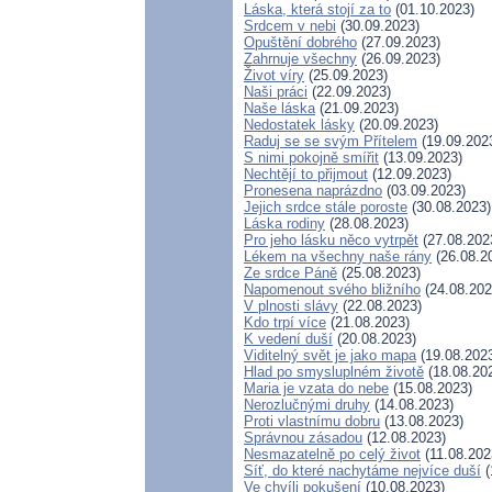
Láska, která stojí za to
(01.10.2023)
Srdcem v nebi
(30.09.2023)
Opuštění dobrého
(27.09.2023)
Zahrnuje všechny
(26.09.2023)
Život víry
(25.09.2023)
Naši práci
(22.09.2023)
Naše láska
(21.09.2023)
Nedostatek lásky
(20.09.2023)
Raduj se se svým Přítelem
(19.09.202
S nimi pokojně smířit
(13.09.2023)
Nechtějí to přijmout
(12.09.2023)
Pronesena naprázdno
(03.09.2023)
Jejich srdce stále poroste
(30.08.2023)
Láska rodiny
(28.08.2023)
Pro jeho lásku něco vytrpět
(27.08.202
Lékem na všechny naše rány
(26.08.2
Ze srdce Páně
(25.08.2023)
Napomenout svého bližního
(24.08.202
V plnosti slávy
(22.08.2023)
Kdo trpí více
(21.08.2023)
K vedení duší
(20.08.2023)
Viditelný svět je jako mapa
(19.08.202
Hlad po smysluplném životě
(18.08.20
Maria je vzata do nebe
(15.08.2023)
Nerozlučnými druhy
(14.08.2023)
Proti vlastnímu dobru
(13.08.2023)
Správnou zásadou
(12.08.2023)
Nesmazatelně po celý život
(11.08.202
Síť, do které nachytáme nejvíce duší
(
Ve chvíli pokušení
(10.08.2023)