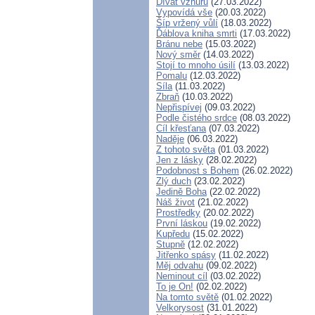
Dívat vzhůru
(27.03.2022)
Vypovídá vše
(20.03.2022)
Šíp vržený vůlí
(18.03.2022)
Ďáblova kniha smrti
(17.03.2022)
Bránu nebe
(15.03.2022)
Nový směr
(14.03.2022)
Stojí to mnoho úsilí
(13.03.2022)
Pomalu
(12.03.2022)
Síla
(11.03.2022)
Zbraň
(10.03.2022)
Nepřispívej
(09.03.2022)
Podle čistého srdce
(08.03.2022)
Cíl křesťana
(07.03.2022)
Naděje
(06.03.2022)
Z tohoto světa
(01.03.2022)
Jen z lásky
(28.02.2022)
Podobnost s Bohem
(26.02.2022)
Zlý duch
(23.02.2022)
Jedině Boha
(22.02.2022)
Náš život
(21.02.2022)
Prostředky
(20.02.2022)
První láskou
(19.02.2022)
Kupředu
(15.02.2022)
Stupně
(12.02.2022)
Jitřenko spásy
(11.02.2022)
Měj odvahu
(09.02.2022)
Neminout cíl
(03.02.2022)
To je On!
(02.02.2022)
Na tomto světě
(01.02.2022)
Velkorysost
(31.01.2022)