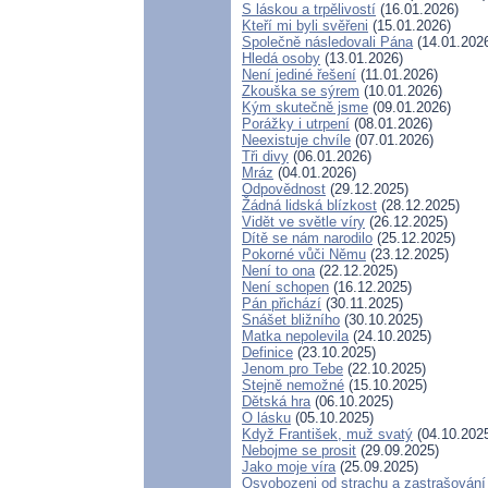
S láskou a trpělivostí
(16.01.2026)
Kteří mi byli svěřeni
(15.01.2026)
Společně následovali Pána
(14.01.202
Hledá osoby
(13.01.2026)
Není jediné řešení
(11.01.2026)
Zkouška se sýrem
(10.01.2026)
Kým skutečně jsme
(09.01.2026)
Porážky i utrpení
(08.01.2026)
Neexistuje chvíle
(07.01.2026)
Tři divy
(06.01.2026)
Mráz
(04.01.2026)
Odpovědnost
(29.12.2025)
Žádná lidská blízkost
(28.12.2025)
Vidět ve světle víry
(26.12.2025)
Dítě se nám narodilo
(25.12.2025)
Pokorné vůči Němu
(23.12.2025)
Není to ona
(22.12.2025)
Není schopen
(16.12.2025)
Pán přichází
(30.11.2025)
Snášet bližního
(30.10.2025)
Matka nepolevila
(24.10.2025)
Definice
(23.10.2025)
Jenom pro Tebe
(22.10.2025)
Stejně nemožné
(15.10.2025)
Dětská hra
(06.10.2025)
O lásku
(05.10.2025)
Když František, muž svatý
(04.10.202
Nebojme se prosit
(29.09.2025)
Jako moje víra
(25.09.2025)
Osvobozeni od strachu a zastrašování