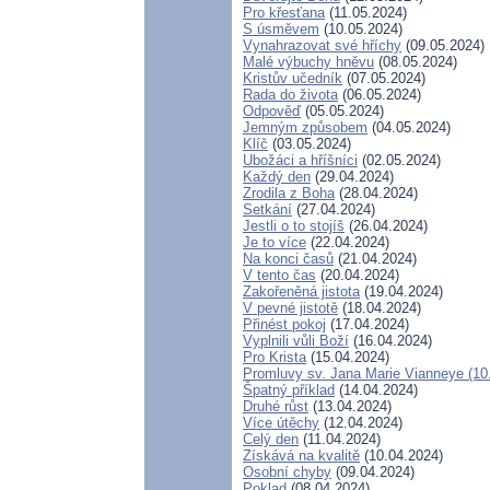
Pro křesťana
(11.05.2024)
S úsměvem
(10.05.2024)
Vynahrazovat své hříchy
(09.05.2024)
Malé výbuchy hněvu
(08.05.2024)
Kristův učedník
(07.05.2024)
Rada do života
(06.05.2024)
Odpověď
(05.05.2024)
Jemným způsobem
(04.05.2024)
Klíč
(03.05.2024)
Ubožáci a hříšníci
(02.05.2024)
Každý den
(29.04.2024)
Zrodila z Boha
(28.04.2024)
Setkání
(27.04.2024)
Jestli o to stojíš
(26.04.2024)
Je to více
(22.04.2024)
Na konci časů
(21.04.2024)
V tento čas
(20.04.2024)
Zakořeněná jistota
(19.04.2024)
V pevné jistotě
(18.04.2024)
Přinést pokoj
(17.04.2024)
Vyplnili vůli Boží
(16.04.2024)
Pro Krista
(15.04.2024)
Promluvy sv. Jana Marie Vianneye (10.
Špatný příklad
(14.04.2024)
Druhé růst
(13.04.2024)
Více útěchy
(12.04.2024)
Celý den
(11.04.2024)
Získává na kvalitě
(10.04.2024)
Osobní chyby
(09.04.2024)
Poklad
(08.04.2024)