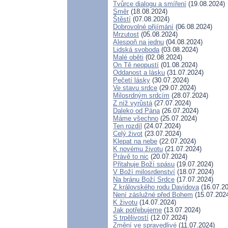
Tvůrce dialogu a smíření
(19.08.2024)
Směr
(18.08.2024)
Štěstí
(07.08.2024)
Dobrovolné přijímání
(06.08.2024)
Mrzutost
(05.08.2024)
Alespoň na jednu
(04.08.2024)
Lidská svoboda
(03.08.2024)
Malé oběti
(02.08.2024)
On Tě neopustí
(01.08.2024)
Oddanost a lásku
(31.07.2024)
Pečetí lásky
(30.07.2024)
Ve stavu srdce
(29.07.2024)
Milosrdným srdcím
(28.07.2024)
Z níž vyrůstá
(27.07.2024)
Daleko od Pána
(26.07.2024)
Máme všechno
(25.07.2024)
Ten rozdíl
(24.07.2024)
Celý život
(23.07.2024)
Klepat na nebe
(22.07.2024)
K novému životu
(21.07.2024)
Právě to nic
(20.07.2024)
Přitahuje Boží spásu
(19.07.2024)
V Boží milosrdenství
(18.07.2024)
Na bránu Boží Srdce
(17.07.2024)
Z královského rodu Davidova
(16.07.20
Není záslužné před Bohem
(15.07.202
K životu
(14.07.2024)
Jak potřebujeme
(13.07.2024)
S trpělivostí
(12.07.2024)
Změní ve spravedlivé
(11.07.2024)