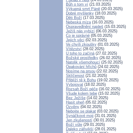
Bůh o tom ví
(21.03.2025)
Výkupná smrt Páně
(20.03.2025)
Dobré myšlenky
(18.03.2025)
Děti Boží
(17.03.2025)
Nebeská míza
(16.03.2025)
Ospravedlnění najdeš
(15.03.2025)
Ježíš nás vybízí
(06.03.2025)
Co je správné
(05.03.2025)
Jejich věci
(02.03.2025)
Ve chvíli zkoušky
(01.03.2025)
Vítězství
(28.02.2025)
U toho to začíná
(27.02.2025)
Božské prostředky
(26.02.2025)
Natolik všemohoucí
(25.02.2025)
Opakování hříchů
(24.02.2025)
Nosíme na prsou
(22.02.2025)
Sklíčenost
(21.02.2025)
Přiblíží tě k Bohu
(19.02.2025)
Vybojovat
(18.02.2025)
Rozsah Boží péče
(16.02.2025)
Všude kolem tebe
(15.02.2025)
Bez Ježíše
(14.02.2025)
Hasit oheň
(05.02.2025)
Ozvěny
(04.02.2025)
Nebojte se plakat
(03.02.2025)
Synáčkové moji
(31.01.2025)
Jen zkušeností
(30.01.2025)
Boží vůle
(29.01.2025)
Daleko zářivější
(28.01.2025)