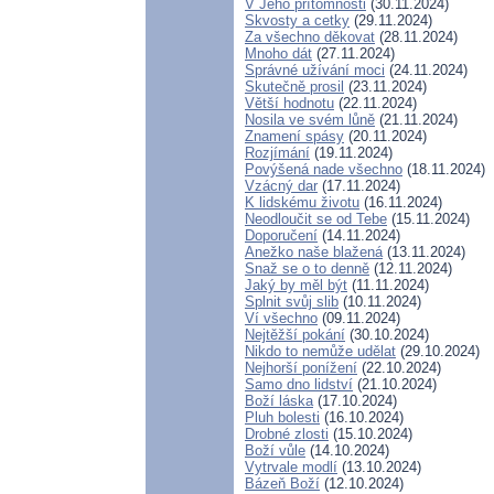
V Jeho přítomnosti
(30.11.2024)
Skvosty a cetky
(29.11.2024)
Za všechno děkovat
(28.11.2024)
Mnoho dát
(27.11.2024)
Správné užívání moci
(24.11.2024)
Skutečně prosil
(23.11.2024)
Větší hodnotu
(22.11.2024)
Nosila ve svém lůně
(21.11.2024)
Znamení spásy
(20.11.2024)
Rozjímání
(19.11.2024)
Povýšená nade všechno
(18.11.2024)
Vzácný dar
(17.11.2024)
K lidskému životu
(16.11.2024)
Neodloučit se od Tebe
(15.11.2024)
Doporučení
(14.11.2024)
Anežko naše blažená
(13.11.2024)
Snaž se o to denně
(12.11.2024)
Jaký by měl být
(11.11.2024)
Splnit svůj slib
(10.11.2024)
Ví všechno
(09.11.2024)
Nejtěžší pokání
(30.10.2024)
Nikdo to nemůže udělat
(29.10.2024)
Nejhorší ponížení
(22.10.2024)
Samo dno lidství
(21.10.2024)
Boží láska
(17.10.2024)
Pluh bolesti
(16.10.2024)
Drobné zlosti
(15.10.2024)
Boží vůle
(14.10.2024)
Vytrvale modlí
(13.10.2024)
Bázeň Boží
(12.10.2024)