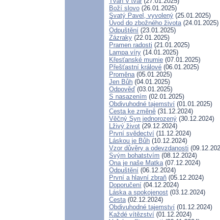
Tváří v tvář
(27.01.2025)
Boží slovo
(26.01.2025)
Svatý Pavel, vyvolený
(25.01.2025)
Úvod do zbožného života
(24.01.2025)
Odpuštění
(23.01.2025)
Zázraky
(22.01.2025)
Pramen radosti
(21.01.2025)
Lampa víry
(14.01.2025)
Křesťanské mumie
(07.01.2025)
Přešťastní králové
(06.01.2025)
Proměna
(05.01.2025)
Jen Bůh
(04.01.2025)
Odpověď
(03.01.2025)
S nasazením
(02.01.2025)
Obdivuhodné tajemství
(01.01.2025)
Cesta ke změně
(31.12.2024)
Věčný Syn jednorozený
(30.12.2024)
Lživý život
(29.12.2024)
První svědectví
(11.12.2024)
Láskou je Bůh
(10.12.2024)
Vzor důvěry a odevzdanosti
(09.12.202
Svým bohatstvím
(08.12.2024)
Ona je naše Matka
(07.12.2024)
Odpuštění
(06.12.2024)
První a hlavní zbraň
(05.12.2024)
Doporučení
(04.12.2024)
Láska a spokojenost
(03.12.2024)
Cesta
(02.12.2024)
Obdivuhodné tajemství
(01.12.2024)
Každé vítězství
(01.12.2024)