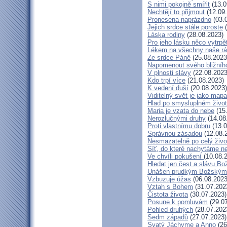
S nimi pokojně smířit
(13.0
Nechtějí to přijmout
(12.09
Pronesena naprázdno
(03.
Jejich srdce stále poroste
(
Láska rodiny
(28.08.2023)
Pro jeho lásku něco vytrpě
Lékem na všechny naše r
Ze srdce Páně
(25.08.2023
Napomenout svého bližníh
V plnosti slávy
(22.08.2023
Kdo trpí více
(21.08.2023)
K vedení duší
(20.08.2023)
Viditelný svět je jako mapa
Hlad po smysluplném živo
Maria je vzata do nebe
(15
Nerozlučnými druhy
(14.08
Proti vlastnímu dobru
(13.0
Správnou zásadou
(12.08.
Nesmazatelně po celý živo
Síť, do které nachytáme ne
Ve chvíli pokušení
(10.08.
Hledat jen čest a slávu Bo
Unášen prudkým Božským
Vzbuzuje úžas
(06.08.2023
Vztah s Bohem
(31.07.202
Čistota života
(30.07.2023)
Posune k pomluvám
(29.07
Pohled druhých
(28.07.202
Sedm západů
(27.07.2023)
Svatý Jáchyme a Anno
(26