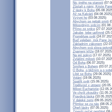
Nic jiného na starosti
(07.0
Zůstaň s námi, Kriste Pan
Z lásky k Bohu
(05.08.202
Až na Kalvárii
(04.08.2025)
Vzývej ho
(03.08.2025)
Abychom se nebáli smrti
(0
Milosrdným srdcím
(01.08.
Přímo ze srdce
(27.07.202
Jakube, tebe upřímně
(25.
Proměňuje svět
(24.07.202
Buď veleben, můj Pane Jež
Základním zákonem
(22.07
Abychom svá slova potvrdi
Znamení kříže
(18.07.2025
Na její pokyn
(17.07.2025)
Zvláštní milosti
(10.07.202
Od Boha
(06.07.2025)
Smířeni s Bohem
(03.07.2
O Bohu, o bližním a o sob
Líbit se Bohu
(29.06.2025)
Volání
(19.06.2025)
Spatřit svět
(15.06.2025)
Trpělivost v utrpení
(20.05.
Milost Eucharistie
(12.05.2
Ve chvíli zkoušky
(11.05.2
Pravdivá láska
(10.05.2025
V daleké zemi
(09.05.2025
Přimluv se za nás
(08.05.2
Oheň lásky
(07.05.2025)
Zmenši počet nepřátel
(06.