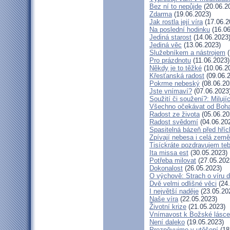
Bez ní to nepůjde
(20.06.2
Zdarma
(19.06.2023)
Jak rostla její víra
(17.06.2
Na poslední hodinku
(16.06
Jediná starost
(14.06.2023
Jediná věc
(13.06.2023)
Služebníkem a nástrojem
(
Pro prázdnotu
(11.06.2023)
Někdy je to těžké
(10.06.2
Křesťanská radost
(09.06.
Pokrme nebeský
(08.06.20
Jste vnímaví?
(07.06.2023
Soužití či soužení?: Milují
Všechno očekávat od Boh
Radost ze života
(05.06.20
Radost svědomí
(04.06.20
Spasitelná bázeň před hří
Zpívají nebesa i celá země
Tisíckráte pozdravujem teb
Ita missa est
(30.05.2023)
Potřeba milovat
(27.05.202
Dokonalost
(26.05.2023)
O výchově: Strach o víru dě
Dvě velmi odlišné věci
(24.
I největší naděje
(23.05.20
Naše víra
(22.05.2023)
Životní krize
(21.05.2023)
Vnímavost k Božské lásce.
Není daleko
(19.05.2023)
Prozpěvujme v utěšení
(18