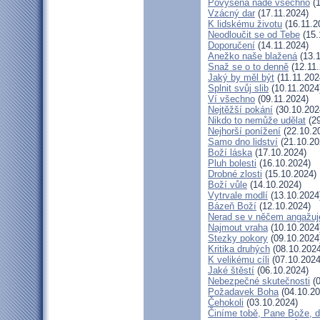
Povýšená nade všechno
(1
Vzácný dar
(17.11.2024)
K lidskému životu
(16.11.2
Neodloučit se od Tebe
(15.
Doporučení
(14.11.2024)
Anežko naše blažená
(13.1
Snaž se o to denně
(12.11.
Jaký by měl být
(11.11.202
Splnit svůj slib
(10.11.2024
Ví všechno
(09.11.2024)
Nejtěžší pokání
(30.10.202
Nikdo to nemůže udělat
(29
Nejhorší ponížení
(22.10.2
Samo dno lidství
(21.10.20
Boží láska
(17.10.2024)
Pluh bolesti
(16.10.2024)
Drobné zlosti
(15.10.2024)
Boží vůle
(14.10.2024)
Vytrvale modlí
(13.10.2024
Bázeň Boží
(12.10.2024)
Nerad se v něčem angažuj
Najmout vraha
(10.10.2024
Stezky pokory
(09.10.2024
Kritika druhých
(08.10.2024
K velikému cíli
(07.10.2024
Jaké štěstí
(06.10.2024)
Nebezpečné skutečnosti
(0
Požadavek Boha
(04.10.20
Čehokoli
(03.10.2024)
Činíme tobě, Pane Bože, d