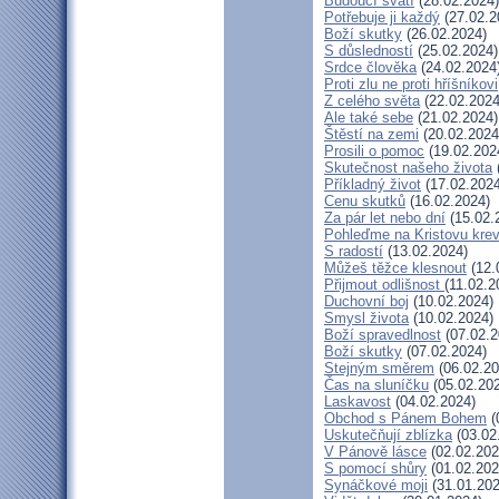
Budoucí svatí
(28.02.2024)
Potřebuje ji každý
(27.02.2
Boží skutky
(26.02.2024)
S důsledností
(25.02.2024)
Srdce člověka
(24.02.2024
Proti zlu ne proti hříšníkovi
Z celého světa
(22.02.2024
Ale také sebe
(21.02.2024)
Štěstí na zemi
(20.02.2024
Prosili o pomoc
(19.02.202
Skutečnost našeho života
Příkladný život
(17.02.2024
Cenu skutků
(16.02.2024)
Za pár let nebo dní
(15.02.
Pohleďme na Kristovu kre
S radostí
(13.02.2024)
Můžeš těžce klesnout
(12.
Přijmout odlišnost
(11.02.2
Duchovní boj
(10.02.2024)
Smysl života
(10.02.2024)
Boží spravedlnost
(07.02.2
Boží skutky
(07.02.2024)
Stejným směrem
(06.02.20
Čas na sluníčku
(05.02.20
Laskavost
(04.02.2024)
Obchod s Pánem Bohem
(
Uskutečňují zblízka
(03.02
V Pánově lásce
(02.02.202
S pomocí shůry
(01.02.202
Synáčkové moji
(31.01.202