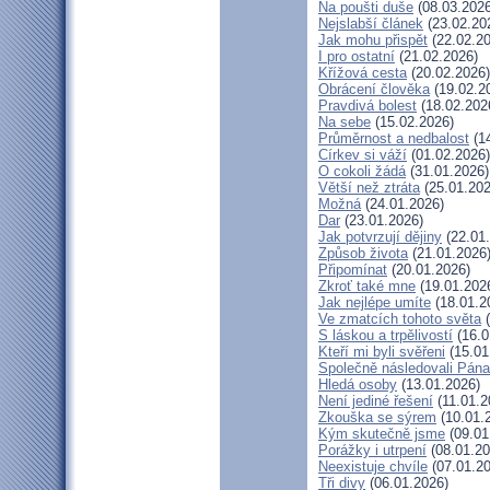
Na poušti duše
(08.03.2026
Nejslabší článek
(23.02.20
Jak mohu přispět
(22.02.20
I pro ostatní
(21.02.2026)
Křížová cesta
(20.02.2026)
Obrácení člověka
(19.02.2
Pravdivá bolest
(18.02.202
Na sebe
(15.02.2026)
Průměrnost a nedbalost
(14
Církev si váží
(01.02.2026)
O cokoli žádá
(31.01.2026)
Větší než ztráta
(25.01.202
Možná
(24.01.2026)
Dar
(23.01.2026)
Jak potvrzují dějiny
(22.01
Způsob života
(21.01.2026
Připomínat
(20.01.2026)
Zkroť také mne
(19.01.202
Jak nejlépe umíte
(18.01.2
Ve zmatcích tohoto světa
(
S láskou a trpělivostí
(16.0
Kteří mi byli svěřeni
(15.01
Společně následovali Pána
Hledá osoby
(13.01.2026)
Není jediné řešení
(11.01.2
Zkouška se sýrem
(10.01.
Kým skutečně jsme
(09.01
Porážky i utrpení
(08.01.20
Neexistuje chvíle
(07.01.20
Tři divy
(06.01.2026)