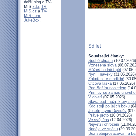
další blog o TV-
MIS
zde
,
TV-
MIS.cz
a
TV-
MIS.com
,
JukeBox
.
Sdílet
Související články:
Suché chrastí
(10.07.2026)
Vznešená slova
(08.07.202
Můžeš hodně trpět
(07.06.
Nyní i navěky
(31.05.2026)
Zakořenit v modlitbě
(30.05
Otcova láska
(17.05.2026)
Pod Božím pohledem
(14.0
Přimluv se za nás u svéh
V objetí
(07.05.2026)
Sláva buď muži, který slou
Kdo stojí po jejich boku
(04
Josefe, synu Davidův
(01.
Právě proto
(16.04.2026)
Ve svůj čas
(12.04.2026)
Největší ohrožení
(11.04.2
Naděje ve spásu
(29.03.20
Bez sebeprosazování a bez