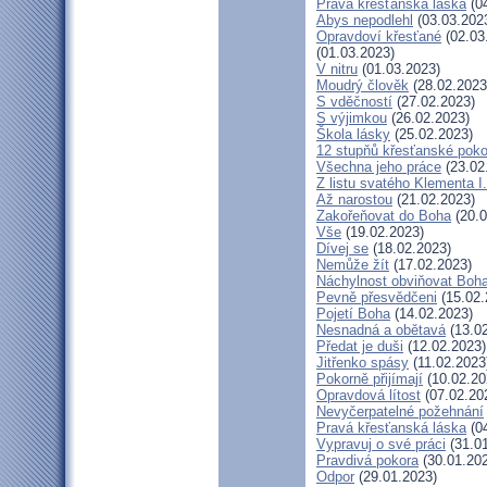
Pravá křesťanská láska
(04
Abys nepodlehl
(03.03.202
Opravdoví křesťané
(02.03
(01.03.2023)
V nitru
(01.03.2023)
Moudrý člověk
(28.02.2023
S vděčností
(27.02.2023)
S výjimkou
(26.02.2023)
Škola lásky
(25.02.2023)
12 stupňů křesťanské poko
Všechna jeho práce
(23.02
Z listu svatého Klementa I.
Až narostou
(21.02.2023)
Zakořeňovat do Boha
(20.0
Vše
(19.02.2023)
Dívej se
(18.02.2023)
Nemůže žít
(17.02.2023)
Náchylnost obviňovat Boh
Pevně přesvědčeni
(15.02.
Pojetí Boha
(14.02.2023)
Nesnadná a obětavá
(13.02
Předat je duši
(12.02.2023)
Jitřenko spásy
(11.02.2023
Pokorně přijímají
(10.02.20
Opravdová lítost
(07.02.20
Nevyčerpatelné požehnání
Pravá křesťanská láska
(04
Vypravuj o své práci
(31.01
Pravdivá pokora
(30.01.20
Odpor
(29.01.2023)