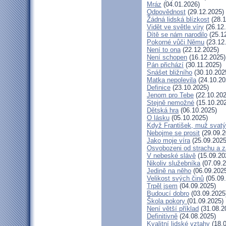
Mráz
(04.01.2026)
Odpovědnost
(29.12.2025)
Žádná lidská blízkost
(28.1
Vidět ve světle víry
(26.12
Dítě se nám narodilo
(25.1
Pokorné vůči Němu
(23.12
Není to ona
(22.12.2025)
Není schopen
(16.12.2025)
Pán přichází
(30.11.2025)
Snášet bližního
(30.10.202
Matka nepolevila
(24.10.20
Definice
(23.10.2025)
Jenom pro Tebe
(22.10.202
Stejně nemožné
(15.10.20
Dětská hra
(06.10.2025)
O lásku
(05.10.2025)
Když František, muž svatý
Nebojme se prosit
(29.09.2
Jako moje víra
(25.09.2025
Osvobozeni od strachu a z
V nebeské slávě
(15.09.20
Nikoliv služebníka
(07.09.2
Jedině na něho
(06.09.202
Velikost svých činů
(05.09
Trpěl jsem
(04.09.2025)
Budoucí dobro
(03.09.2025
Škola pokory
(01.09.2025)
Není větší příklad
(31.08.2
Definitivně
(24.08.2025)
Kvalitní lidské vztahy
(18.0