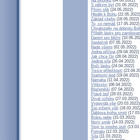
Na sklonku
(04.06.2022)
S někým být
(31.05.2022)
Plním slib
(24.05.2022)
Hledět k Bohu
(22.05.2022
Základ všeho
(18.05.2022)
To, co nemáš
(17.05.2022)
Chvalozpěv na dobrotu Bo
Příběh lásky pro zamilova
Darem pro bližní
(10.05.20
Společně
(07.05.2022)
Nade všemi
(02.05.2022)
Jedna příčina
(29.04.2022)
Jak chce On
(28.04.2022)
Jediná síla
(26.04.2022)
Boží lásku
(24.04.2022)
Tisíce příležitostí
(23.04.2
Startovní bod
(19.04.2022)
Námaha
(11.04.2022)
Vítězství
(08.04.2022)
Blaženější
(07.04.2022)
Právě teď
(28.03.2022)
Dívat vzhůru
(27.03.2022)
Vypovídá vše
(20.03.2022)
Šíp vržený vůlí
(18.03.202
Ďáblova kniha smrti
(17.03
Bránu nebe
(15.03.2022)
Nový směr
(14.03.2022)
Stojí to mnoho úsilí
(13.03
Pomalu
(12.03.2022)
Síla
(11.03.2022)