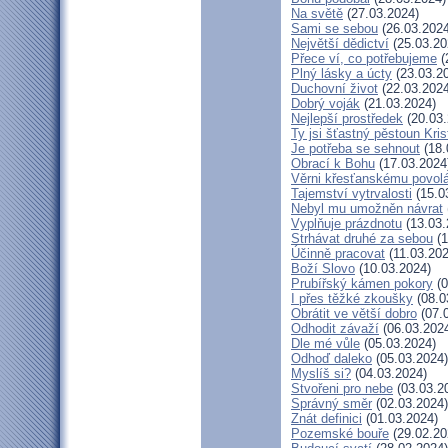
Na světě
(27.03.2024)
Sami se sebou
(26.03.2024
Největší dědictví
(25.03.20
Přece ví, co potřebujeme
(
Plný lásky a úcty
(23.03.2
Duchovní život
(22.03.2024
Dobrý voják
(21.03.2024)
Nejlepší prostředek
(20.03.
Ty jsi šťastný pěstoun Kri
Je potřeba se sehnout
(18.
Obrací k Bohu
(17.03.2024
Věrni křesťanskému povol
Tajemství vytrvalosti
(15.0
Nebyl mu umožněn návrat
Vyplňuje prázdnotu
(13.03.
Strhávat druhé za sebou
(1
Účinně pracovat
(11.03.202
Boží Slovo
(10.03.2024)
Prubířský kámen pokory
(0
I přes těžké zkoušky
(08.0
Obrátit ve větší dobro
(07.
Odhodit závaží
(06.03.202
Dle mé vůle
(05.03.2024)
Odhoď daleko
(05.03.2024)
Myslíš si?
(04.03.2024)
Stvořeni pro nebe
(03.03.2
Správný směr
(02.03.2024)
Znát definici
(01.03.2024)
Pozemské bouře
(29.02.20