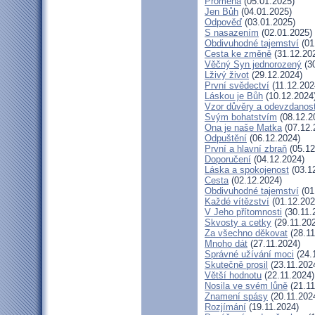
Proměna
(05.01.2025)
Jen Bůh
(04.01.2025)
Odpověď
(03.01.2025)
S nasazením
(02.01.2025)
Obdivuhodné tajemství
(01
Cesta ke změně
(31.12.20
Věčný Syn jednorozený
(30
Lživý život
(29.12.2024)
První svědectví
(11.12.202
Láskou je Bůh
(10.12.2024
Vzor důvěry a odevzdanost
Svým bohatstvím
(08.12.2
Ona je naše Matka
(07.12.
Odpuštění
(06.12.2024)
První a hlavní zbraň
(05.12
Doporučení
(04.12.2024)
Láska a spokojenost
(03.1
Cesta
(02.12.2024)
Obdivuhodné tajemství
(01
Každé vítězství
(01.12.202
V Jeho přítomnosti
(30.11.
Skvosty a cetky
(29.11.20
Za všechno děkovat
(28.11
Mnoho dát
(27.11.2024)
Správné užívání moci
(24.
Skutečně prosil
(23.11.202
Větší hodnotu
(22.11.2024)
Nosila ve svém lůně
(21.11
Znamení spásy
(20.11.202
Rozjímání
(19.11.2024)