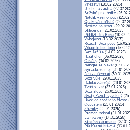
Vítězství
(28.02.2025)
U toho to začíná
(27.02.20
Božské prostředky
(26.02.
Natolik všemohoucí
(25.02
Opakování hříchů
(24.02.2
Nosíme na prsou
(22.02.20
Sklíčenost
(21.02.2025)
Přiblíží tě k Bohu
(19.02.2
Vybojovat
(18.02.2025)
Rozsah Boží péče
(16.02.
Všude kolem tebe
(15.02.2
Bez Ježíše
(14.02.2025)
Hasit oheň
(05.02.2025)
Ozvěny
(04.02.2025)
Nebojte se plakat
(03.02.2
Synáčkové moji
(31.01.202
Jen zkušeností
(30.01.202
Boží vůle
(29.01.2025)
Daleko zářivější
(28.01.202
Tváří v tvář
(27.01.2025)
Boží slovo
(26.01.2025)
Svatý Pavel, vyvolený
(25.
Úvod do zbožného života
(
Odpuštění
(23.01.2025)
Zázraky
(22.01.2025)
Pramen radosti
(21.01.202
Lampa víry
(14.01.2025)
Křesťanské mumie
(07.01.
Přešťastní králové
(06.01.