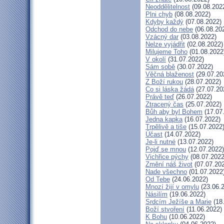
Neoddělitelnost
(09.08.202
Plni chyb
(08.08.2022)
Kdyby každý
(07.08.2022)
Odchod do nebe
(06.08.20
Vzácný dar
(03.08.2022)
Nelze vyjádřit
(02.08.2022)
Milujeme Toho
(01.08.2022
V okolí
(31.07.2022)
Sám sobě
(30.07.2022)
Věčná blaženost
(29.07.20
Z Boží rukou
(28.07.2022)
Co si láska žádá
(27.07.20
Právě teď
(26.07.2022)
Ztracený čas
(25.07.2022)
Bůh aby byl Bohem
(17.07
Jedna kapka
(16.07.2022)
Trpělivě a tiše
(15.07.2022
Účast
(14.07.2022)
Je-li nutné
(13.07.2022)
Pojď se mnou
(12.07.2022)
Vichřice pýchy
(08.07.2022
Změní náš život
(07.07.20
Nade všechno
(01.07.2022
Od Tebe
(24.06.2022)
Mnozí žijí v omylu
(23.06.
Násilím
(19.06.2022)
Srdcím Ježíše a Marie
(18
Boží stvoření
(11.06.2022)
K Bohu
(10.06.2022)