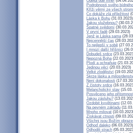
Odejdi ode mne!
(04.04.20
Podrobnosti svého bídného
Kříži věrný ze všech stro
Co dokáže zlá příležitost
(0
Láska k Bohu
(31.03.2023)
Jakou služebnou?
(30.03.2
Špatné svědomí
(30.03.20
V první řadě
(29.03.2023)
Jenž je Láska sama
(28.03
Nejcennější čas
(28.03.202
To nejlepší v sobě
(27.03.2
I mnozí další hříšníci
(26.0
Dobudeš srdce
(23.03.2023
Nepozná Boha
(22.03.2023
Plodí a ochraňuje
(21.03.2
Jedinou věcí
(20.03.2023)
Velké zlodějství
(19.03.202
Skrze lásku a milosrdenstv
Není dokonalosti
(17.03.20
Z čistoty srdce
(16.03.2023
Melancholický stav
(15.03.
Posvěceno jeho přítomnost
Jakou zásluhu?
(13.03.202
Ozdobit kvvětinami
(12.03.
Na pevném základu
(11.03
Mnoho milovat
(10.03.2023
Získávat ctnosti
(09.03.20
Všichni jsou Božím obraz
Odhoď daleko
(06.03.2023)
Odhodili strach
(05.03.2023