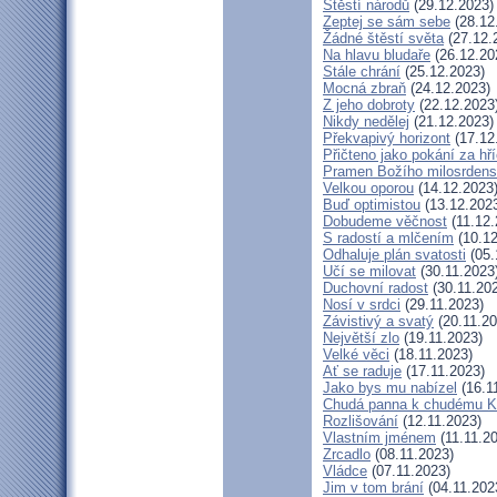
Štěstí národů
(29.12.2023)
Zeptej se sám sebe
(28.12
Žádné štěstí světa
(27.12.
Na hlavu bludaře
(26.12.20
Stále chrání
(25.12.2023)
Mocná zbraň
(24.12.2023)
Z jeho dobroty
(22.12.2023
Nikdy nedělej
(21.12.2023)
Překvapivý horizont
(17.12
Přičteno jako pokání za hř
Pramen Božího milosrdens
Velkou oporou
(14.12.2023
Buď optimistou
(13.12.202
Dobudeme věčnost
(11.12.
S radostí a mlčením
(10.12
Odhaluje plán svatosti
(05.
Učí se milovat
(30.11.2023
Duchovní radost
(30.11.20
Nosí v srdci
(29.11.2023)
Závistivý a svatý
(20.11.20
Největší zlo
(19.11.2023)
Velké věci
(18.11.2023)
Ať se raduje
(17.11.2023)
Jako bys mu nabízel
(16.1
Chudá panna k chudému Kr
Rozlišování
(12.11.2023)
Vlastním jménem
(11.11.2
Zrcadlo
(08.11.2023)
Vládce
(07.11.2023)
Jim v tom brání
(04.11.202