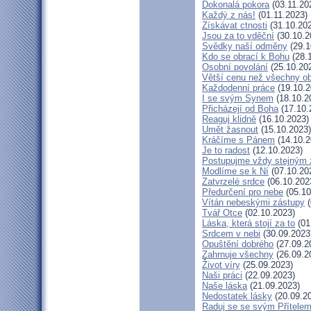
Dokonalá pokora
(03.11.20
Každý z nás!
(01.11.2023)
Získávat ctnosti
(31.10.20
Jsou za to vděční
(30.10.2
Svědky naší odměny
(29.1
Kdo se obrací k Bohu
(28.
Osobní povolání
(25.10.20
Větší cenu než všechny ob
Každodenní práce
(19.10.2
I se svým Synem
(18.10.2
Přicházejí od Boha
(17.10.
Reaguj klidně
(16.10.2023)
Umět žasnout
(15.10.2023)
Kráčíme s Pánem
(14.10.2
Je to radost
(12.10.2023)
Postupujme vždy stejným
Modlíme se k Ní
(07.10.20
Zatvrzelé srdce
(06.10.202
Předurčení pro nebe
(05.10
Vítán nebeskými zástupy
(
Tvář Otce
(02.10.2023)
Láska, která stojí za to
(01
Srdcem v nebi
(30.09.2023
Opuštění dobrého
(27.09.2
Zahrnuje všechny
(26.09.2
Život víry
(25.09.2023)
Naši práci
(22.09.2023)
Naše láska
(21.09.2023)
Nedostatek lásky
(20.09.2
Raduj se se svým Přítele