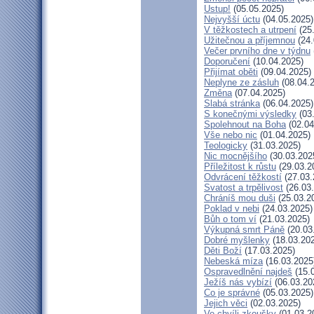
Ustup!
(05.05.2025)
Nejvyšší úctu
(04.05.2025)
V těžkostech a utrpení
(25
Užitečnou a příjemnou
(24.
Večer prvního dne v týdnu
Doporučení
(10.04.2025)
Přijímat oběti
(09.04.2025)
Neplyne ze zásluh
(08.04.
Změna
(07.04.2025)
Slabá stránka
(06.04.2025)
S konečnými výsledky
(03
Spolehnout na Boha
(02.04
Vše nebo nic
(01.04.2025)
Teologicky
(31.03.2025)
Nic mocnějšího
(30.03.202
Příležitost k růstu
(29.03.2
Odvrácení těžkostí
(27.03.
Svatost a trpělivost
(26.03
Chráníš mou duši
(25.03.2
Poklad v nebi
(24.03.2025)
Bůh o tom ví
(21.03.2025)
Výkupná smrt Páně
(20.03
Dobré myšlenky
(18.03.20
Děti Boží
(17.03.2025)
Nebeská míza
(16.03.2025
Ospravedlnění najdeš
(15.
Ježíš nás vybízí
(06.03.20
Co je správné
(05.03.2025)
Jejich věci
(02.03.2025)
Ve chvíli zkoušky
(01.03.2