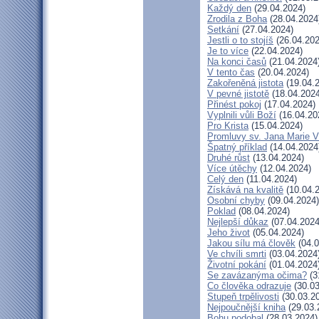
Každý den
(29.04.2024)
Zrodila z Boha
(28.04.2024
Setkání
(27.04.2024)
Jestli o to stojíš
(26.04.202
Je to více
(22.04.2024)
Na konci časů
(21.04.2024
V tento čas
(20.04.2024)
Zakořeněná jistota
(19.04.
V pevné jistotě
(18.04.2024
Přinést pokoj
(17.04.2024)
Vyplnili vůli Boží
(16.04.20
Pro Krista
(15.04.2024)
Promluvy sv. Jana Marie Vi
Špatný příklad
(14.04.2024
Druhé růst
(13.04.2024)
Více útěchy
(12.04.2024)
Celý den
(11.04.2024)
Získává na kvalitě
(10.04.
Osobní chyby
(09.04.2024)
Poklad
(08.04.2024)
Nejlepší důkaz
(07.04.2024
Jeho život
(05.04.2024)
Jakou sílu má člověk
(04.0
Ve chvíli smrti
(03.04.2024
Životní pokání
(01.04.2024
Se zavázanýma očima?
(3
Co člověka odrazuje
(30.03
Stupeň trpělivosti
(30.03.2
Nejpoučnější kniha
(29.03.
Bohu podobal
(28.03.2024)