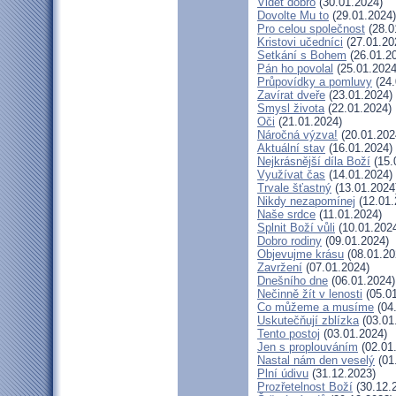
Vidět dobro
(30.01.2024)
Dovolte Mu to
(29.01.2024)
Pro celou společnost
(28.0
Kristovi učedníci
(27.01.20
Setkání s Bohem
(26.01.2
Pán ho povolal
(25.01.2024
Průpovídky a pomluvy
(24.
Zavírat dveře
(23.01.2024)
Smysl života
(22.01.2024)
Oči
(21.01.2024)
Náročná výzva!
(20.01.202
Aktuální stav
(16.01.2024)
Nejkrásnější díla Boží
(15.
Využívat čas
(14.01.2024)
Trvale šťastný
(13.01.2024
Nikdy nezapomínej
(12.01.
Naše srdce
(11.01.2024)
Splnit Boží vůli
(10.01.202
Dobro rodiny
(09.01.2024)
Objevujme krásu
(08.01.20
Zavržení
(07.01.2024)
Dnešního dne
(06.01.2024)
Nečinně žít v lenosti
(05.01
Co můžeme a musíme
(04
Uskutečňují zblízka
(03.01
Tento postoj
(03.01.2024)
Jen s proplouváním
(02.01
Nastal nám den veselý
(01
Plní údivu
(31.12.2023)
Prozřetelnost Boží
(30.12.