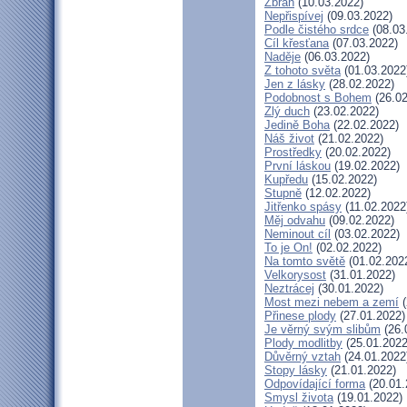
Zbraň
(10.03.2022)
Nepřispívej
(09.03.2022)
Podle čistého srdce
(08.03
Cíl křesťana
(07.03.2022)
Naděje
(06.03.2022)
Z tohoto světa
(01.03.2022
Jen z lásky
(28.02.2022)
Podobnost s Bohem
(26.02
Zlý duch
(23.02.2022)
Jedině Boha
(22.02.2022)
Náš život
(21.02.2022)
Prostředky
(20.02.2022)
První láskou
(19.02.2022)
Kupředu
(15.02.2022)
Stupně
(12.02.2022)
Jitřenko spásy
(11.02.2022
Měj odvahu
(09.02.2022)
Neminout cíl
(03.02.2022)
To je On!
(02.02.2022)
Na tomto světě
(01.02.202
Velkorysost
(31.01.2022)
Neztrácej
(30.01.2022)
Most mezi nebem a zemí
(
Přinese plody
(27.01.2022)
Je věrný svým slibům
(26.
Plody modlitby
(25.01.2022
Důvěrný vztah
(24.01.2022
Stopy lásky
(21.01.2022)
Odpovídající forma
(20.01.
Smysl života
(19.01.2022)