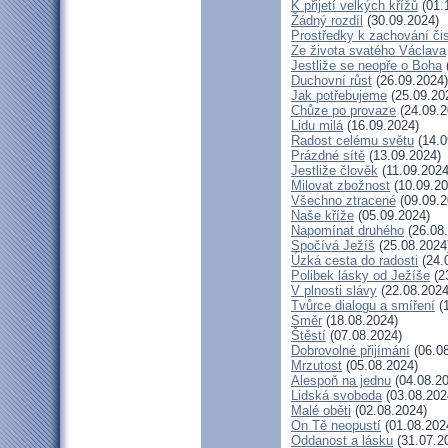
K přijetí velkých křížů
(01.
Žádný rozdíl
(30.09.2024)
Prostředky k zachování čis
Ze života svatého Václava
Jestliže se neopře o Boha
Duchovní růst
(26.09.2024)
Jak potřebujeme
(25.09.20
Chůze po provaze
(24.09.2
Lidu milá
(16.09.2024)
Radost celému světu
(14.0
Prázdné sítě
(13.09.2024)
Jestliže člověk
(11.09.2024
Milovat zbožnost
(10.09.20
Všechno ztracené
(09.09.2
Naše kříže
(05.09.2024)
Napomínat druhého
(26.08
Spočívá Ježíš
(25.08.2024
Úzká cesta do radosti
(24.
Polibek lásky od Ježíše
(2
V plnosti slávy
(22.08.2024
Tvůrce dialogu a smíření
(1
Směr
(18.08.2024)
Štěstí
(07.08.2024)
Dobrovolné přijímání
(06.08
Mrzutost
(05.08.2024)
Alespoň na jednu
(04.08.20
Lidská svoboda
(03.08.202
Malé oběti
(02.08.2024)
On Tě neopustí
(01.08.202
Oddanost a lásku
(31.07.2