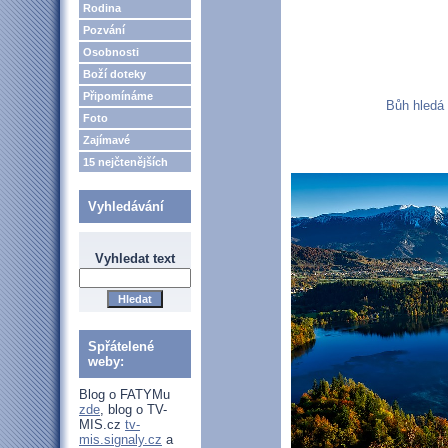
Rodina
Pozvání
Osobnosti
Boží doteky
Připomínáme
Bůh hledá 
Foto
Zajímavé
15 nejčtenějších
Vyhledávání
Vyhledat text
Spřátelené
weby:
Blog o FATYMu
zde
, blog o TV-
MIS.cz
tv-
mis.signaly.cz
a