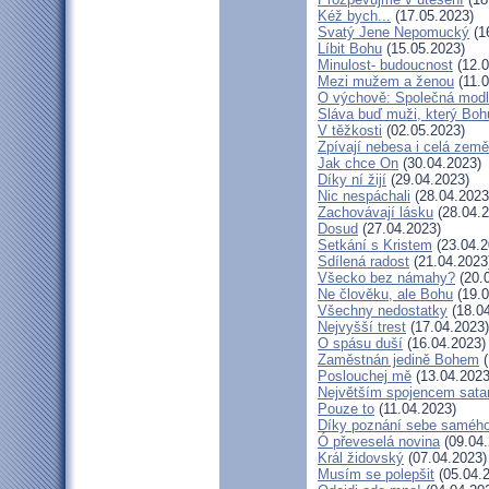
Kéž bych...
(17.05.2023)
Svatý Jene Nepomucký
(1
Líbit Bohu
(15.05.2023)
Minulost- budoucnost
(12.0
Mezi mužem a ženou
(11.0
O výchově: Společná modlit
Sláva buď muži, který Bohu
V těžkosti
(02.05.2023)
Zpívají nebesa i celá země
Jak chce On
(30.04.2023)
Díky ní žijí
(29.04.2023)
Nic nespáchali
(28.04.2023
Zachovávají lásku
(28.04.2
Dosud
(27.04.2023)
Setkání s Kristem
(23.04.2
Sdílená radost
(21.04.2023
Všecko bez námahy?
(20.
Ne člověku, ale Bohu
(19.0
Všechny nedostatky
(18.04
Nejvyšší trest
(17.04.2023)
O spásu duší
(16.04.2023)
Zaměstnán jedině Bohem
(
Poslouchej mě
(13.04.2023
Největším spojencem sata
Pouze to
(11.04.2023)
Díky poznání sebe saméh
Ó převeselá novina
(09.04.
Král židovský
(07.04.2023)
Musím se polepšit
(05.04.