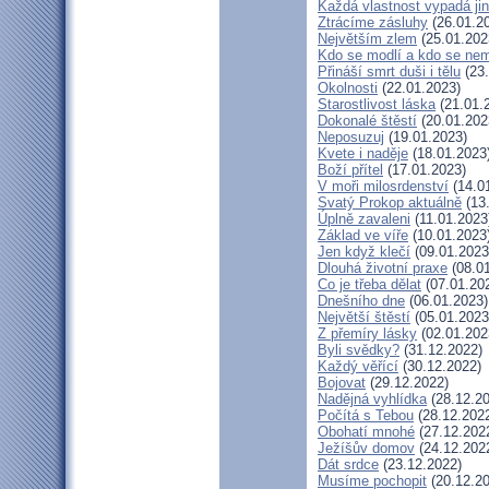
Každá vlastnost vypadá ji
Ztrácíme zásluhy
(26.01.2
Největším zlem
(25.01.202
Kdo se modlí a kdo se nem
Přináší smrt duši i tělu
(23.
Okolnosti
(22.01.2023)
Starostlivost láska
(21.01.
Dokonalé štěstí
(20.01.202
Neposuzuj
(19.01.2023)
Kvete i naděje
(18.01.2023
Boží přítel
(17.01.2023)
V moři milosrdenství
(14.0
Svatý Prokop aktuálně
(13
Úplně zavaleni
(11.01.2023
Základ ve víře
(10.01.2023
Jen když klečí
(09.01.2023
Dlouhá životní praxe
(08.01
Co je třeba dělat
(07.01.20
Dnešního dne
(06.01.2023)
Největší štěstí
(05.01.2023
Z přemíry lásky
(02.01.202
Byli svědky?
(31.12.2022)
Každý věřící
(30.12.2022)
Bojovat
(29.12.2022)
Nadějná vyhlídka
(28.12.20
Počítá s Tebou
(28.12.202
Obohatí mnohé
(27.12.202
Ježíšův domov
(24.12.202
Dát srdce
(23.12.2022)
Musíme pochopit
(20.12.20