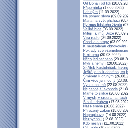
Od Boha i od lidí
(18.09.20
Připomínka
(17.09.2022)
I druhým
(11.09.2022)
Na pomoc slova
(09.09.20
Maria na svět přichází
(08.
Rytmus lidského života
(07
Veliká bída
(06.09.2022)
Miluji Ti, můj Bože
(05.09.
Víra roste
(04.09.2022)
Chodila a stopy
(03.09.202
K neustálému obnovování
Poklady své všemohoucno
K nikomu
(30.08.2022)
Něco jedinečného
(29.08.2
Mýlí a nemýlí
(28.08.2022)
Skřítek Kostelníček: Evang
Ještě je tolik dobrého, co 
Směrem k druhým
(26.08.
Čím více jsi mocný
(23.08
Vyslechni mě
(22.08.2022)
Nejcennější svoboda
(21.0
Máme to srdce
(20.08.2022
V mysli, v srdci a na rtech
Sloužit druhým
(17.08.2022
Naše snaha
(16.08.2022)
Přirozený zákon
(15.08.20
Neproplouvej
(14.08.2022)
Nezpychni!
(12.08.2022)
Kdo neslyší
(11.08.2022)
Cíl znáte
(10.08.2022)