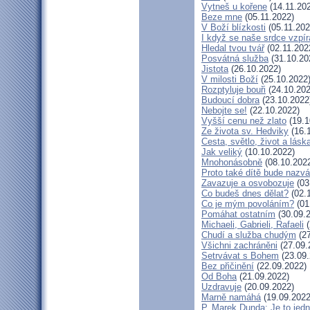
Vytneš u kořene
(14.11.20
Beze mne
(05.11.2022)
V Boží blízkosti
(05.11.202
I když se naše srdce vzpír
Hledal tvou tvář
(02.11.202
Posvátná služba
(31.10.20
Jistota
(26.10.2022)
V milosti Boží
(25.10.2022
Rozptyluje bouři
(24.10.202
Budoucí dobra
(23.10.2022
Nebojte se!
(22.10.2022)
Vyšší cenu než zlato
(19.1
Ze života sv. Hedviky
(16.
Cesta, světlo, život a lásk
Jak veliký
(10.10.2022)
Mnohonásobně
(08.10.202
Proto také dítě bude nazv
Zavazuje a osvobozuje
(03
Co budeš dnes dělat?
(02.
Co je mým povoláním?
(01
Pomáhat ostatním
(30.09.
Michaeli, Gabrieli, Rafaeli
(
Chudí a služba chudým
(27
Všichni zachráněni
(27.09.
Setrvávat s Bohem
(23.09.
Bez přičinění
(22.09.2022)
Od Boha
(21.09.2022)
Uzdravuje
(20.09.2022)
Marně namáhá
(19.09.2022
P. Marek Dunda: Je to jedn