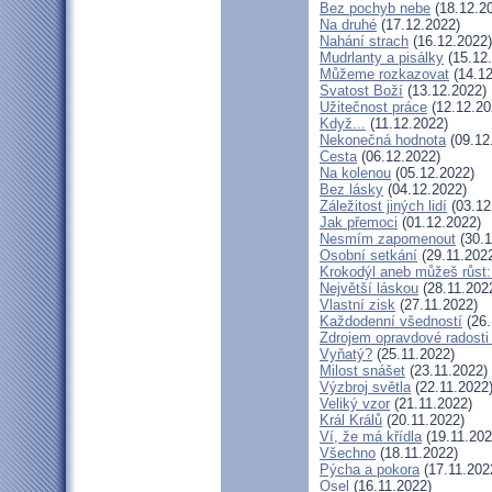
Bez pochyb nebe
(18.12.2
Na druhé
(17.12.2022)
Nahání strach
(16.12.2022)
Mudrlanty a pisálky
(15.12
Můžeme rozkazovat
(14.12
Svatost Boží
(13.12.2022)
Užitečnost práce
(12.12.20
Když...
(11.12.2022)
Nekonečná hodnota
(09.12
Cesta
(06.12.2022)
Na kolenou
(05.12.2022)
Bez lásky
(04.12.2022)
Záležitost jiných lidí
(03.12
Jak přemoci
(01.12.2022)
Nesmím zapomenout
(30.1
Osobní setkání
(29.11.202
Krokodýl aneb můžeš růst: 
Největší láskou
(28.11.202
Vlastní zisk
(27.11.2022)
Každodenní všedností
(26.
Zdrojem opravdové radosti 
Vyňatý?
(25.11.2022)
Milost snášet
(23.11.2022)
Výzbroj světla
(22.11.2022
Veliký vzor
(21.11.2022)
Král Králů
(20.11.2022)
Ví, že má křídla
(19.11.202
Všechno
(18.11.2022)
Pýcha a pokora
(17.11.202
Osel
(16.11.2022)