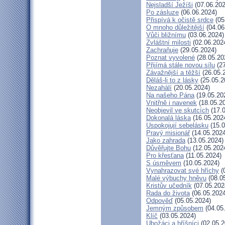
Nejsladší Ježíši
(07.06.202
Po zásluze
(06.06.2024)
Přispívá k očistě srdce
(05
O mnoho důležitější
(04.06
Vůči bližnímu
(03.06.2024)
Zvláštní milosti
(02.06.202
Zachraňuje
(29.05.2024)
Poznat vyvolené
(28.05.20
Přijímá stále novou sílu
(27
Závažnější a těžší
(26.05.
Děláš-li to z lásky
(25.05.2
Nezahálí
(20.05.2024)
Na našeho Pána
(19.05.20
Vnitřně i navenek
(18.05.2
Neobjevil ve skutcích
(17.0
Dokonalá láska
(16.05.202
Uspokojují sebelásku
(15.0
Pravý misionář
(14.05.2024
Jako zahrada
(13.05.2024)
Důvěřujte Bohu
(12.05.202
Pro křesťana
(11.05.2024)
S úsměvem
(10.05.2024)
Vynahrazovat své hříchy
(
Malé výbuchy hněvu
(08.0
Kristův učedník
(07.05.202
Rada do života
(06.05.2024
Odpověď
(05.05.2024)
Jemným způsobem
(04.05
Klíč
(03.05.2024)
Ubožáci a hříšníci
(02.05.2