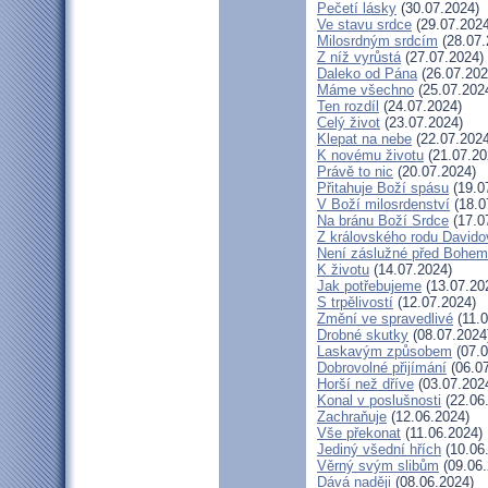
Pečetí lásky
(30.07.2024)
Ve stavu srdce
(29.07.2024
Milosrdným srdcím
(28.07.
Z níž vyrůstá
(27.07.2024)
Daleko od Pána
(26.07.202
Máme všechno
(25.07.202
Ten rozdíl
(24.07.2024)
Celý život
(23.07.2024)
Klepat na nebe
(22.07.2024
K novému životu
(21.07.20
Právě to nic
(20.07.2024)
Přitahuje Boží spásu
(19.0
V Boží milosrdenství
(18.0
Na bránu Boží Srdce
(17.0
Z královského rodu Davido
Není záslužné před Bohem
K životu
(14.07.2024)
Jak potřebujeme
(13.07.20
S trpělivostí
(12.07.2024)
Změní ve spravedlivé
(11.0
Drobné skutky
(08.07.2024
Laskavým způsobem
(07.0
Dobrovolné přijímání
(06.07
Horší než dříve
(03.07.202
Konal v poslušnosti
(22.06
Zachraňuje
(12.06.2024)
Vše překonat
(11.06.2024)
Jediný všední hřích
(10.06
Věrný svým slibům
(09.06.
Dává naději
(08.06.2024)