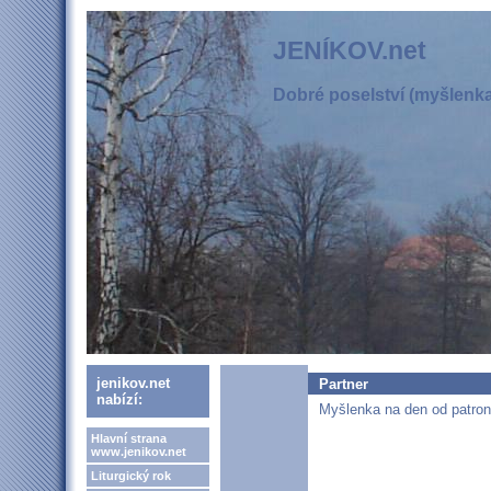
JENÍKOV.net
Dobré poselství (myšlenka,
jenikov.net
Partner
nabízí:
Myšlenka na den od patrona
Hlavní strana
www.jenikov.net
Liturgický rok