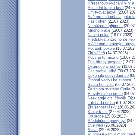
Křesťanovo vyznání víry a
Poslední kapka krve
(24.07
Umrtvovat jazyk
(23.07.20
Světem se kochala, jako ve
Hasit oheň
(21.07.2023)
Nemůžeme přijmout
(20.07
Mnoho praxe
(19.07.2023)
Nebe i peklo
(18.07.2023)
Představa blížícího se neb
Vládu nad správným úmys
Počátek pokoje
(15.07.202
Zlá vášeň
(14.07.2023)
Když je to možné
(13.07.2
Dva hříchy pospolu
(12.07.
Osamocený ostrov
(11.07.
Čas rychle utíká
(09.07.20
Dokonalé odevzdání se
(08
Ctnosti vedou ke svatosti
(
Svatá horlivost
(06.07.2023
Ze života svatého Cyrila
(0
Pravdy svého srdce
(04.07
Neexistuje cizí člověk
(02.
Tak tvrdá srdce
(01.07.202
Zkušenost lásky
(28.06.20
Kroky k cíli
(27.06.2023)
Od srdce
(25.06.2023)
Předchůdce pravý byl
(24.
Dvě věci
(23.06.2023)
Slova
(22.06.2023)
Vyprošuji vám v modlitbác