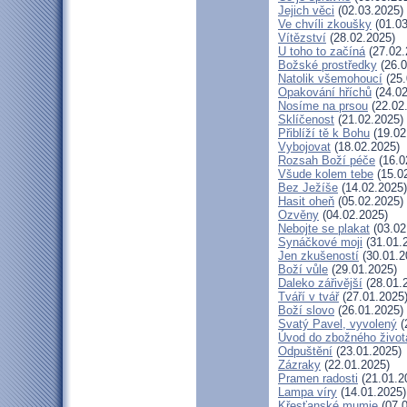
Jejich věci
(02.03.2025)
Ve chvíli zkoušky
(01.03
Vítězství
(28.02.2025)
U toho to začíná
(27.02.
Božské prostředky
(26.0
Natolik všemohoucí
(25.
Opakování hříchů
(24.02
Nosíme na prsou
(22.02
Sklíčenost
(21.02.2025)
Přiblíží tě k Bohu
(19.02
Vybojovat
(18.02.2025)
Rozsah Boží péče
(16.0
Všude kolem tebe
(15.0
Bez Ježíše
(14.02.2025)
Hasit oheň
(05.02.2025)
Ozvěny
(04.02.2025)
Nebojte se plakat
(03.02
Synáčkové moji
(31.01.
Jen zkušeností
(30.01.2
Boží vůle
(29.01.2025)
Daleko zářivější
(28.01.
Tváří v tvář
(27.01.2025
Boží slovo
(26.01.2025)
Svatý Pavel, vyvolený
(
Úvod do zbožného život
Odpuštění
(23.01.2025)
Zázraky
(22.01.2025)
Pramen radosti
(21.01.2
Lampa víry
(14.01.2025)
Křesťanské mumie
(07.0