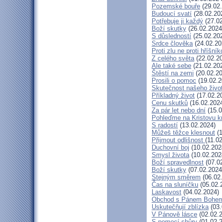
Pozemské bouře
(29.02
Budoucí svatí
(28.02.20
Potřebuje ji každý
(27.02
Boží skutky
(26.02.2024
S důsledností
(25.02.20
Srdce člověka
(24.02.20
Proti zlu ne proti hříšník
Z celého světa
(22.02.2
Ale také sebe
(21.02.20
Štěstí na zemi
(20.02.20
Prosili o pomoc
(19.02.2
Skutečnost našeho živo
Příkladný život
(17.02.2
Cenu skutků
(16.02.202
Za pár let nebo dní
(15.0
Pohleďme na Kristovu k
S radostí
(13.02.2024)
Můžeš těžce klesnout
(1
Přijmout odlišnost
(11.0
Duchovní boj
(10.02.202
Smysl života
(10.02.202
Boží spravedlnost
(07.0
Boží skutky
(07.02.2024
Stejným směrem
(06.02
Čas na sluníčku
(05.02.
Laskavost
(04.02.2024)
Obchod s Pánem Bohe
Uskutečňují zblízka
(03.
V Pánově lásce
(02.02.
S pomocí shůry
(01.02.