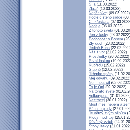
Síla
(11.03.2022)
Zbraň
(10.03.2022)
Nepřispívej
(09.03.2022)
Podle čistého srdce
(08.
Cíl křesťana
(07.03.2022
Naděje
(06.03.2022)
Z tohoto světa
(01.03.20
Jen z lásky
(28.02.2022
Podobnost s Bohem
(26
Zlý duch
(23.02.2022)
Jedině Boha
(22.02.2022
Náš život
(21.02.2022)
Prostředky
(20.02.2022)
První láskou
(19.02.202
Kupředu
(15.02.2022)
Stupně
(12.02.2022)
Jitřenko spásy
(11.02.20
Měj odvahu
(09.02.2022
Neminout cíl
(03.02.202
To je On!
(02.02.2022)
Na tomto světě
(01.02.2
Velkorysost
(31.01.2022
Neztrácej
(30.01.2022)
Most mezi nebem a zem
Přinese plody
(27.01.20
Je věrný svým slibům
(2
Plody modlitby
(25.01.2
Důvěrný vztah
(24.01.20
Stopy lásky
(21.01.2022