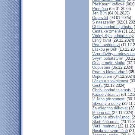
Přešťastní králové
(06.0
Proměna
(05.01.2025)
Jen Bůh
(04.01.2025)
Odpověď
(03.01.2025)
S nasazením
(02.01.202
Obdivuhodné tajemství
(
Cesta ke změně
(31.12.
Věčný Syn jednorozený
Lživý život
(29.12.2024)
První svědectví
(11.12.2
Láskou je Bůh
(10.12.20
Vzor důvěry a odevzdan
Svým bohatstvím
(08.12
Ona je naše Matka
(07.1
Odpuštění
(06.12.2024)
První a hlavní zbraň
(05
Doporučení
(04.12.2024)
Láska a spokojenost
(03
Cesta
(02.12.2024)
Obdivuhodné tajemství
(
Každé vítězství
(01.12.
V Jeho přítomnosti
(30.1
Skvosty a cetky
(29.11.
Za všechno děkovat
(28
Mnoho dát
(27.11.2024)
Správné užívání moci
(2
Skutečně prosil
(23.11.2
Větší hodnotu
(22.11.20
Nosila ve svém lůně
(21