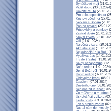
Synáčkové moji
(31.01.
Vidět dobro
(30.01.2024)
Dovolte Mu to
(29.01.20
Pro celou společnost
(28
Kristovi učedníci
(27.01.
Setkání s Bohem
(26.01
Pán ho povolal
(25.01.2
Průpovídky a pomluvy
(
Zavírat dveře
(23.01.202
Smysl života
(22.01.202
Oči
(21.01.2024)
Náročná výzva!
(20.01.2
Aktuální stav
(16.01.202
Nejkrásnější díla Boží
(1
Využívat čas
(14.01.202
Trvale šťastný
(13.01.20
Nikdy nezapomínej
(12.
Naše srdce
(11.01.2024)
Splnit Boží vůli
(10.01.2
Dobro rodiny
(09.01.202
Objevujme krásu
(08.01
Zavržení
(07.01.2024)
Dnešního dne
(06.01.20
Nečinně žít v lenosti
(05
Co můžeme a musíme
(
Uskutečňují zblízka
(03.
Tento postoj
(03.01.2024
Jen s proplouváním
(02.
Nastal nám den veselý
(