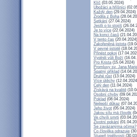
Klíč
(03.05.2024)
Ubožáci a hříšníci
(02.0
Každý den
(29.04.2024)
Zrodila z Boha
(28.04.20
Setkání
(27.04.2024)
Jestli o to stojíš
(26.04.
Je to více
(22.04.2024)
Na konci časů
(21.04.20
V tento čas
(20.04.2024
Zakořeněná jistota
(19.0
V pevné jistotě
(18.04.2
Přinést pokoj
(17.04.202
Vyplnili vůli Boží
(16.04.
Pro Krista
(15.04.2024)
Promluvy sv. Jana Marie
Špatný příklad
(14.04.20
Druhé růst
(13.04.2024)
Více útěchy
(12.04.2024
Celý den
(11.04.2024)
Získává na kvalitě
(10.0
Osobní chyby
(09.04.20
Poklad
(08.04.2024)
Nejlepší důkaz
(07.04.2
Jeho život
(05.04.2024)
Jakou sílu má člověk
(0
Ve chvíli smrti
(03.04.20
Životní pokání
(01.04.20
Se zavázanýma očima?
Co člověka odrazuje
(30
Stupeň trpělivosti
(30.03