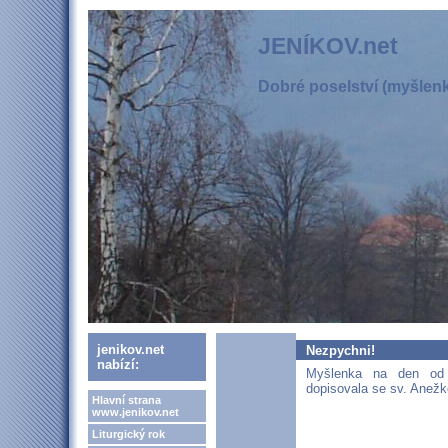
JENÍKOV.net
Dobré poselství (myšlenka
jenikov.net
Nezpychni!
nabízí:
Myšlenka na den od s
dopisovala se sv. Anežk
Hlavní strana
www.jenikov.net
Liturgický rok