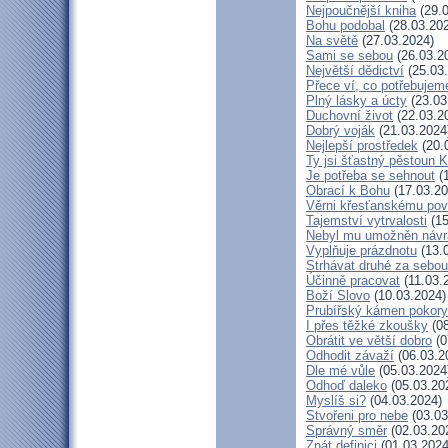
Nejpoučnější kniha
(29.0
Bohu podobal
(28.03.20
Na světě
(27.03.2024)
Sami se sebou
(26.03.2
Největší dědictví
(25.03
Přece ví, co potřebujem
Plný lásky a úcty
(23.03
Duchovní život
(22.03.2
Dobrý voják
(21.03.2024
Nejlepší prostředek
(20.
Ty jsi šťastný pěstoun K
Je potřeba se sehnout
(1
Obrací k Bohu
(17.03.20
Věrni křesťanskému pov
Tajemství vytrvalosti
(15
Nebyl mu umožněn návr
Vyplňuje prázdnotu
(13.
Strhávat druhé za sebou
Účinně pracovat
(11.03.
Boží Slovo
(10.03.2024)
Prubířský kámen pokory
I přes těžké zkoušky
(08
Obrátit ve větší dobro
(0
Odhodit závaží
(06.03.2
Dle mé vůle
(05.03.2024
Odhoď daleko
(05.03.20
Myslíš si?
(04.03.2024)
Stvořeni pro nebe
(03.03
Správný směr
(02.03.20
Znát definici
(01.03.2024