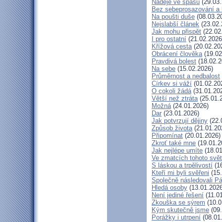
Naděje ve spásu
(29.03.
Bez sebeprosazování a b
Na poušti duše
(08.03.2
Nejslabší článek
(23.02.
Jak mohu přispět
(22.02
I pro ostatní
(21.02.2026
Křížová cesta
(20.02.20
Obrácení člověka
(19.02
Pravdivá bolest
(18.02.2
Na sebe
(15.02.2026)
Průměrnost a nedbalost
Církev si váží
(01.02.20
O cokoli žádá
(31.01.20
Větší než ztráta
(25.01.
Možná
(24.01.2026)
Dar
(23.01.2026)
Jak potvrzují dějiny
(22.
Způsob života
(21.01.20
Připomínat
(20.01.2026)
Zkroť také mne
(19.01.2
Jak nejlépe umíte
(18.01
Ve zmatcích tohoto svě
S láskou a trpělivostí
(16
Kteří mi byli svěřeni
(15.
Společně následovali P
Hledá osoby
(13.01.2026
Není jediné řešení
(11.0
Zkouška se sýrem
(10.0
Kým skutečně jsme
(09.
Porážky i utrpení
(08.01