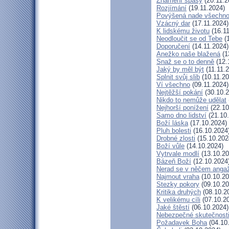
Znamení spásy
(20.11.2
Rozjímání
(19.11.2024)
Povýšená nade všechn
Vzácný dar
(17.11.2024)
K lidskému životu
(16.11
Neodloučit se od Tebe
(1
Doporučení
(14.11.2024)
Anežko naše blažená
(1
Snaž se o to denně
(12.
Jaký by měl být
(11.11.
Splnit svůj slib
(10.11.20
Ví všechno
(09.11.2024)
Nejtěžší pokání
(30.10.2
Nikdo to nemůže udělat
Nejhorší ponížení
(22.10
Samo dno lidství
(21.10
Boží láska
(17.10.2024)
Pluh bolesti
(16.10.2024
Drobné zlosti
(15.10.202
Boží vůle
(14.10.2024)
Vytrvale modlí
(13.10.20
Bázeň Boží
(12.10.2024
Nerad se v něčem anga
Najmout vraha
(10.10.20
Stezky pokory
(09.10.20
Kritika druhých
(08.10.2
K velikému cíli
(07.10.2
Jaké štěstí
(06.10.2024)
Nebezpečné skutečnost
Požadavek Boha
(04.10