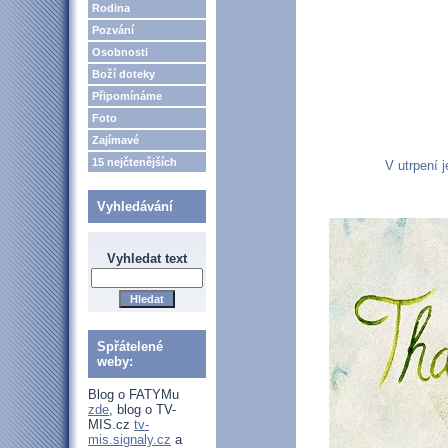
Rodina
Pozvání
Osobnosti
Boží doteky
Připomínáme
Foto
Zajímavé
15 nejčtenějších
V utrpení j
Vyhledávání
Vyhledat text
Spřátelené
weby:
Blog o FATYMu
zde
, blog o TV-
MIS.cz
tv-
mis.signaly.cz
a