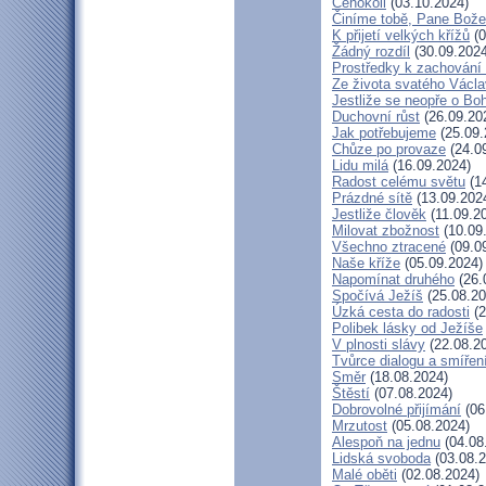
Čehokoli
(03.10.2024)
Činíme tobě, Pane Bože
K přijetí velkých křížů
(0
Žádný rozdíl
(30.09.2024
Prostředky k zachování 
Ze života svatého Václ
Jestliže se neopře o Bo
Duchovní růst
(26.09.20
Jak potřebujeme
(25.09.
Chůze po provaze
(24.0
Lidu milá
(16.09.2024)
Radost celému světu
(14
Prázdné sítě
(13.09.202
Jestliže člověk
(11.09.2
Milovat zbožnost
(10.09
Všechno ztracené
(09.0
Naše kříže
(05.09.2024)
Napomínat druhého
(26.
Spočívá Ježíš
(25.08.20
Úzká cesta do radosti
(2
Polibek lásky od Ježíše
V plnosti slávy
(22.08.2
Tvůrce dialogu a smířen
Směr
(18.08.2024)
Štěstí
(07.08.2024)
Dobrovolné přijímání
(06
Mrzutost
(05.08.2024)
Alespoň na jednu
(04.08
Lidská svoboda
(03.08.2
Malé oběti
(02.08.2024)