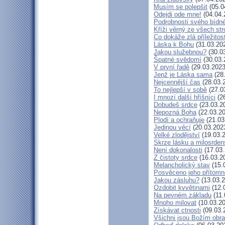
Musím se polepšit
(05.0
Odejdi ode mne!
(04.04.
Podrobnosti svého bídné
Kříži věrný ze všech st
Co dokáže zlá příležitos
Láska k Bohu
(31.03.20
Jakou služebnou?
(30.0
Špatné svědomí
(30.03.
V první řadě
(29.03.2023
Jenž je Láska sama
(28
Nejcennější čas
(28.03.
To nejlepší v sobě
(27.0
I mnozí další hříšníci
(26
Dobudeš srdce
(23.03.2
Nepozná Boha
(22.03.20
Plodí a ochraňuje
(21.03
Jedinou věcí
(20.03.202
Velké zlodějství
(19.03.
Skrze lásku a milosrden
Není dokonalosti
(17.03.
Z čistoty srdce
(16.03.2
Melancholický stav
(15.
Posvěceno jeho přítomn
Jakou zásluhu?
(13.03.2
Ozdobit kvvětinami
(12.
Na pevném základu
(11.
Mnoho milovat
(10.03.20
Získávat ctnosti
(09.03.
Všichni jsou Božím obr