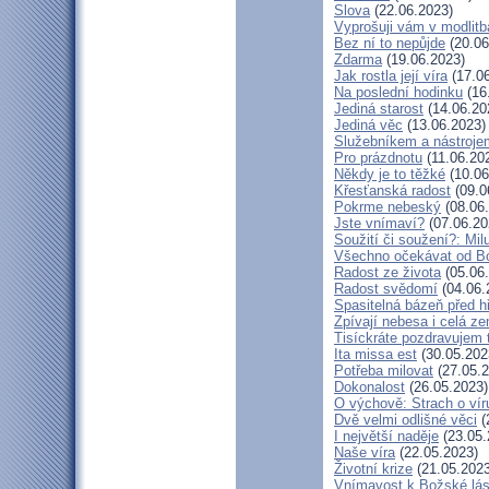
Slova
(22.06.2023)
Vyprošuji vám v modlit
Bez ní to nepůjde
(20.06
Zdarma
(19.06.2023)
Jak rostla její víra
(17.06
Na poslední hodinku
(16
Jediná starost
(14.06.20
Jediná věc
(13.06.2023)
Služebníkem a nástroje
Pro prázdnotu
(11.06.20
Někdy je to těžké
(10.06
Křesťanská radost
(09.0
Pokrme nebeský
(08.06
Jste vnímaví?
(07.06.20
Soužití či soužení?: Milu
Všechno očekávat od B
Radost ze života
(05.06
Radost svědomí
(04.06.
Spasitelná bázeň před 
Zpívají nebesa i celá z
Tisíckráte pozdravujem 
Ita missa est
(30.05.202
Potřeba milovat
(27.05.2
Dokonalost
(26.05.2023)
O výchově: Strach o víru 
Dvě velmi odlišné věci
(
I největší naděje
(23.05.
Naše víra
(22.05.2023)
Životní krize
(21.05.2023
Vnímavost k Božské lás