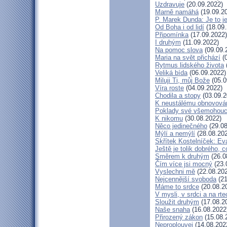
Uzdravuje
(20.09.2022)
Marně namáhá
(19.09.2
P. Marek Dunda: Je to j
Od Boha i od lidí
(18.09.
Připomínka
(17.09.2022)
I druhým
(11.09.2022)
Na pomoc slova
(09.09.
Maria na svět přichází
(0
Rytmus lidského života
Veliká bída
(06.09.2022)
Miluji Ti, můj Bože
(05.0
Víra roste
(04.09.2022)
Chodila a stopy
(03.09.2
K neustálému obnovová
Poklady své všemohouc
K nikomu
(30.08.2022)
Něco jedinečného
(29.08
Mýlí a nemýlí
(28.08.20
Skřítek Kostelníček: Eva
Ještě je tolik dobrého, c
Směrem k druhým
(26.0
Čím více jsi mocný
(23.
Vyslechni mě
(22.08.20
Nejcennější svoboda
(21
Máme to srdce
(20.08.2
V mysli, v srdci a na rte
Sloužit druhým
(17.08.2
Naše snaha
(16.08.2022
Přirozený zákon
(15.08.
Neproplouvej
(14.08.202