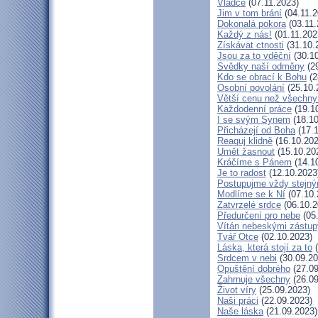
Vládce
(07.11.2023)
Jim v tom brání
(04.11.2
Dokonalá pokora
(03.11.
Každý z nás!
(01.11.202
Získávat ctnosti
(31.10.
Jsou za to vděční
(30.10
Svědky naší odměny
(29
Kdo se obrací k Bohu
(2
Osobní povolání
(25.10.
Větší cenu než všechny
Každodenní práce
(19.1
I se svým Synem
(18.10
Přicházejí od Boha
(17.1
Reaguj klidně
(16.10.202
Umět žasnout
(15.10.20
Kráčíme s Pánem
(14.1
Je to radost
(12.10.2023
Postupujme vždy stejn
Modlíme se k Ní
(07.10.
Zatvrzelé srdce
(06.10.2
Předurčení pro nebe
(05
Vítán nebeskými zástup
Tvář Otce
(02.10.2023)
Láska, která stojí za to
(
Srdcem v nebi
(30.09.20
Opuštění dobrého
(27.09
Zahrnuje všechny
(26.09
Život víry
(25.09.2023)
Naši práci
(22.09.2023)
Naše láska
(21.09.2023)