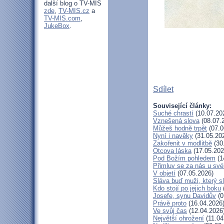
další blog o TV-MIS
zde
,
TV-MIS.cz
a
TV-MIS.com
,
JukeBox
.
Sdílet
Související články:
Suché chrastí
(10.07.20
Vznešená slova
(08.07.
Můžeš hodně trpět
(07.0
Nyní i navěky
(31.05.20
Zakořenit v modlitbě
(30
Otcova láska
(17.05.202
Pod Božím pohledem
(1
Přimluv se za nás u sv
V objetí
(07.05.2026)
Sláva buď muži, který s
Kdo stojí po jejich boku
Josefe, synu Davidův
(0
Právě proto
(16.04.2026
Ve svůj čas
(12.04.2026
Největší ohrožení
(11.04