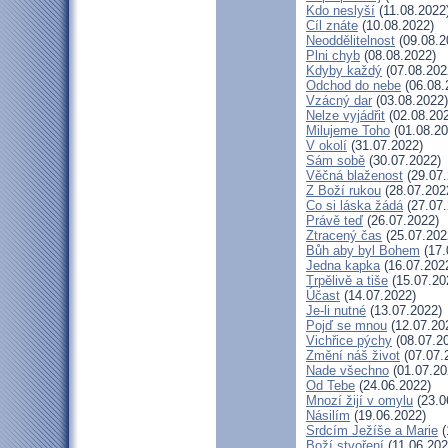
Kdo neslyší
(11.08.2022
Cíl znáte
(10.08.2022)
Neoddělitelnost
(09.08.2
Plni chyb
(08.08.2022)
Kdyby každý
(07.08.202
Odchod do nebe
(06.08.
Vzácný dar
(03.08.2022)
Nelze vyjádřit
(02.08.20
Milujeme Toho
(01.08.20
V okolí
(31.07.2022)
Sám sobě
(30.07.2022)
Věčná blaženost
(29.07.
Z Boží rukou
(28.07.202
Co si láska žádá
(27.07.
Právě teď
(26.07.2022)
Ztracený čas
(25.07.202
Bůh aby byl Bohem
(17.
Jedna kapka
(16.07.202
Trpělivě a tiše
(15.07.20
Účast
(14.07.2022)
Je-li nutné
(13.07.2022)
Pojď se mnou
(12.07.20
Vichřice pýchy
(08.07.2
Změní náš život
(07.07.
Nade všechno
(01.07.20
Od Tebe
(24.06.2022)
Mnozí žijí v omylu
(23.0
Násilím
(19.06.2022)
Srdcím Ježíše a Marie
(
Boží stvoření
(11.06.202