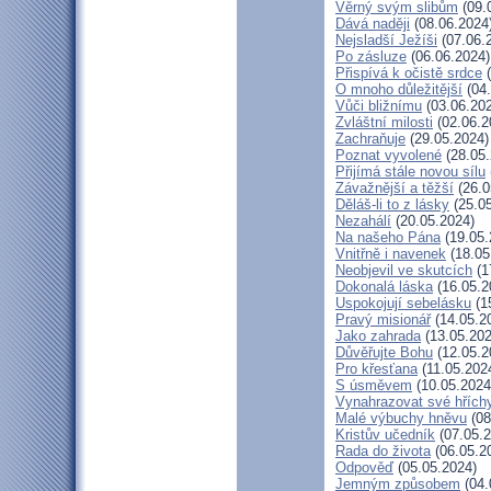
Věrný svým slibům
(09.
Dává naději
(08.06.2024
Nejsladší Ježíši
(07.06.
Po zásluze
(06.06.2024)
Přispívá k očistě srdce
(
O mnoho důležitější
(04.
Vůči bližnímu
(03.06.20
Zvláštní milosti
(02.06.2
Zachraňuje
(29.05.2024)
Poznat vyvolené
(28.05.
Přijímá stále novou sílu
Závažnější a těžší
(26.0
Děláš-li to z lásky
(25.05
Nezahálí
(20.05.2024)
Na našeho Pána
(19.05.
Vnitřně i navenek
(18.05
Neobjevil ve skutcích
(1
Dokonalá láska
(16.05.2
Uspokojují sebelásku
(1
Pravý misionář
(14.05.2
Jako zahrada
(13.05.202
Důvěřujte Bohu
(12.05.2
Pro křesťana
(11.05.202
S úsměvem
(10.05.2024
Vynahrazovat své hřích
Malé výbuchy hněvu
(08
Kristův učedník
(07.05.2
Rada do života
(06.05.2
Odpověď
(05.05.2024)
Jemným způsobem
(04.