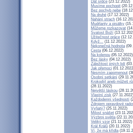
Dát srdce
(23.12.2022)
Musíme pochopit
(20.12
Bez pochyb nebe
(18.12
Na druhé
(17.12.2022)
Nahání strach
(16.12.20
Mudrlanty a pisálky
(15.
Můžeme rozkazovat
(14
Svatost Boží
(13.12.202
Užitečnost práce
(12.12
Když...
(11.12.2022)
Nekonečná hodnota
(09.
Cesta
(06.12.2022)
Na kolenou
(05.12.2022)
Bez lásky
(04.12.2022)
Záležitost jiných lidí
(03.
Jak přemoci
(01.12.2022
Nesmím zapomenout
(3
Osobní setkání
(29.11.2
Krokodýl aneb můžeš růs
(28.11.2022)
Největší láskou
(28.11.2
Vlastní zisk
(27.11.2022
Každodenní všedností
(
Zdrojem opravdové rados
Vyňatý?
(25.11.2022)
Milost snášet
(23.11.202
Výzbroj světla
(22.11.20
Veliký vzor
(21.11.2022)
Král Králů
(20.11.2022)
Ví, že má křídla
(19.11.