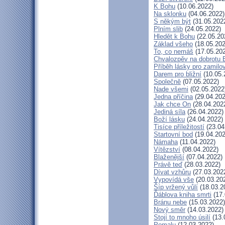
K Bohu
(10.06.2022)
Na sklonku
(04.06.2022)
S někým být
(31.05.202
Plním slib
(24.05.2022)
Hledět k Bohu
(22.05.20
Základ všeho
(18.05.202
To, co nemáš
(17.05.20
Chvalozpěv na dobrotu 
Příběh lásky pro zamilo
Darem pro bližní
(10.05.
Společně
(07.05.2022)
Nade všemi
(02.05.2022
Jedna příčina
(29.04.202
Jak chce On
(28.04.202
Jediná síla
(26.04.2022)
Boží lásku
(24.04.2022)
Tisíce příležitostí
(23.04
Startovní bod
(19.04.202
Námaha
(11.04.2022)
Vítězství
(08.04.2022)
Blaženější
(07.04.2022)
Právě teď
(28.03.2022)
Dívat vzhůru
(27.03.202
Vypovídá vše
(20.03.20
Šíp vržený vůlí
(18.03.2
Ďáblova kniha smrti
(17.
Bránu nebe
(15.03.2022)
Nový směr
(14.03.2022)
Stojí to mnoho úsilí
(13.
Pomalu
(12.03.2022)