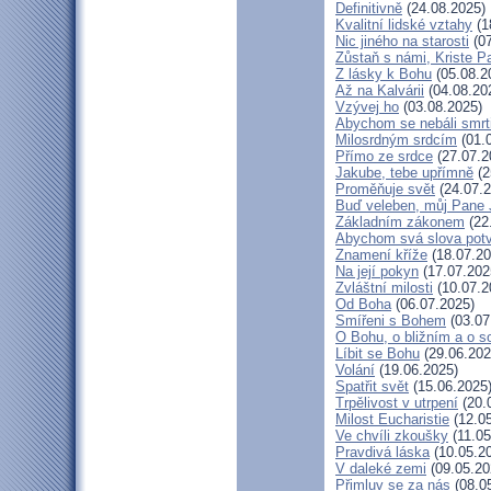
Definitivně
(24.08.2025)
Kvalitní lidské vztahy
(1
Nic jiného na starosti
(07
Zůstaň s námi, Kriste P
Z lásky k Bohu
(05.08.2
Až na Kalvárii
(04.08.20
Vzývej ho
(03.08.2025)
Abychom se nebáli smrt
Milosrdným srdcím
(01.
Přímo ze srdce
(27.07.2
Jakube, tebe upřímně
(2
Proměňuje svět
(24.07.2
Buď veleben, můj Pane J
Základním zákonem
(22
Abychom svá slova potvr
Znamení kříže
(18.07.20
Na její pokyn
(17.07.202
Zvláštní milosti
(10.07.2
Od Boha
(06.07.2025)
Smířeni s Bohem
(03.07
O Bohu, o bližním a o s
Líbit se Bohu
(29.06.202
Volání
(19.06.2025)
Spatřit svět
(15.06.2025
Trpělivost v utrpení
(20.
Milost Eucharistie
(12.05
Ve chvíli zkoušky
(11.05
Pravdivá láska
(10.05.2
V daleké zemi
(09.05.20
Přimluv se za nás
(08.0