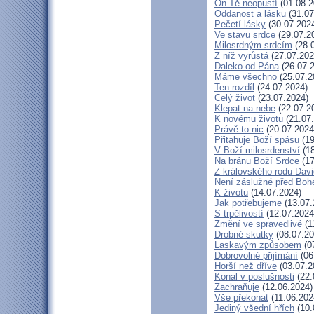
On Tě neopustí
(01.08.2
Oddanost a lásku
(31.07
Pečetí lásky
(30.07.202
Ve stavu srdce
(29.07.2
Milosrdným srdcím
(28.
Z níž vyrůstá
(27.07.202
Daleko od Pána
(26.07.
Máme všechno
(25.07.2
Ten rozdíl
(24.07.2024)
Celý život
(23.07.2024)
Klepat na nebe
(22.07.2
K novému životu
(21.07
Právě to nic
(20.07.2024
Přitahuje Boží spásu
(19
V Boží milosrdenství
(18
Na bránu Boží Srdce
(17
Z královského rodu Dav
Není záslužné před Bo
K životu
(14.07.2024)
Jak potřebujeme
(13.07.
S trpělivostí
(12.07.2024
Změní ve spravedlivé
(1
Drobné skutky
(08.07.20
Laskavým způsobem
(0
Dobrovolné přijímání
(06
Horší než dříve
(03.07.2
Konal v poslušnosti
(22.
Zachraňuje
(12.06.2024)
Vše překonat
(11.06.202
Jediný všední hřích
(10.