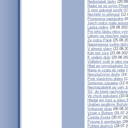
Nedostatek lásky
(20.09
Raduj se se svým Příte
S nimi pokojně smířit
(13
Nechtějí to přijmout
(12.
Pronesena naprázdno
(0
Jejich srdce stále poros
Láska rodiny
(28.08.202
Pro jeho lásku něco vytr
Lékem na všechny naše
Ze srdce Páně
(25.08.20
Napomenout svého bližn
V plnosti slávy
(22.08.2
Kdo trpí více
(21.08.202
K vedení duší
(20.08.20
Viditelný svět je jako m
Hlad po smysluplném ži
Maria je vzata do nebe
(
Nerozlučnými druhy
(14.
Proti vlastnímu dobru
(1
Správnou zásadou
(12.0
Nesmazatelně po celý ž
Síť, do které nachytáme
Ve chvíli pokušení
(10.0
Hledat jen čest a slávu 
Unášen prudkým Božsk
Vzbuzuje úžas
(06.08.2
Vztah s Bohem
(31.07.2
Čistota života
(30.07.20
Posune k pomluvám
(29
Pohled druhých
(28.07.2