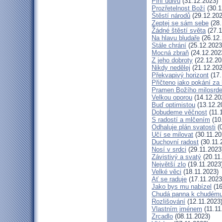
Plní údivu
(31.12.2023)
Prozřetelnost Boží
(30.1
Štěstí národů
(29.12.202
Zeptej se sám sebe
(28.
Žádné štěstí světa
(27.1
Na hlavu bludaře
(26.12.
Stále chrání
(25.12.2023
Mocná zbraň
(24.12.202
Z jeho dobroty
(22.12.20
Nikdy nedělej
(21.12.202
Překvapivý horizont
(17.
Přičteno jako pokání za 
Pramen Božího milosrde
Velkou oporou
(14.12.20
Buď optimistou
(13.12.2
Dobudeme věčnost
(11.
S radostí a mlčením
(10
Odhaluje plán svatosti
(0
Učí se milovat
(30.11.20
Duchovní radost
(30.11.
Nosí v srdci
(29.11.2023
Závistivý a svatý
(20.11
Největší zlo
(19.11.2023
Velké věci
(18.11.2023)
Ať se raduje
(17.11.2023
Jako bys mu nabízel
(16
Chudá panna k chudému
Rozlišování
(12.11.2023
Vlastním jménem
(11.11
Zrcadlo
(08.11.2023)