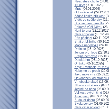
Neexistuje chvíle
(07.01
Tři divy
(06.01.2026)
Mráz
(04.01.2026)
Odpovědnost
(29.12.202
Žádná lidská blízkost
(2
Vidět ve světle víry
(26.
Dítě se nám narodilo
(25
Pokorné vůči Němu
(23.
Není to ona
(22.12.2025
Není schopen
(16.12.20
Pán přichází
(30.11.2025
Snášet bližního
(30.10.2
Matka nepolevila
(24.10
Definice
(23.10.2025)
Jenom pro Tebe
(22.10.
Stejně nemožné
(15.10.
Dětská hra
(06.10.2025)
O lásku
(05.10.2025)
Když František, muž sv
Nebojme se prosit
(29.0
Jako moje víra
(25.09.2
Osvobozeni od strachu 
V nebeské slávě
(15.09.
Nikoliv služebníka
(07.0
Jedině na něho
(06.09.2
Velikost svých činů
(05.
Trpěl jsem
(04.09.2025)
Budoucí dobro
(03.09.20
Škola pokory
(01.09.202
Není větší příklad
(31.08