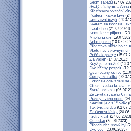
Sedm západů
(27.07.20
Svatý Jáchyme a Anno
(
Křesťanovo vyznání víry
Poslední kapka krve
(24
Umrtvovat jazyk
(23.07.
Světem se kochala, jako
Hasit oheň
(21.07.2023)
Nemůžeme přijmout
(20.
Mnoho praxe
(19.07.202
Nebe i peklo
(18.07.2023
Představa blížícího se 
Vládu nad správným ú
Počátek pokoje
(15.07.2
Zlá vášeň
(14.07.2023)
Když je to možné
(13.07
Dva hříchy pospolu
(12.
Osamocený ostrov
(11.0
Čas rychle utíká
(09.07.
Dokonalé odevzdání se
Ctnosti vedou ke svatos
Svatá horlivost
(06.07.2
Ze života svatého Cyrila
Pravdy svého srdce
(04.
Neexistuje cizí člověk
(0
Tak tvrdá srdce
(01.07.2
Zkušenost lásky
(28.06.
Kroky k cíli
(27.06.2023)
Od srdce
(25.06.2023)
Předchůdce pravý byl
(2
Dvě věci
(23.06.2023)