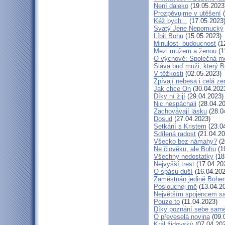
Není daleko
(19.05.2023
Prozpěvujme v utěšení
(
Kéž bych...
(17.05.2023
Svatý Jene Nepomucký
Líbit Bohu
(15.05.2023)
Minulost- budoucnost
(1
Mezi mužem a ženou
(1
O výchově: Společná mod
Sláva buď muži, který B
V těžkosti
(02.05.2023)
Zpívají nebesa i celá z
Jak chce On
(30.04.202
Díky ní žijí
(29.04.2023)
Nic nespáchali
(28.04.20
Zachovávají lásku
(28.0
Dosud
(27.04.2023)
Setkání s Kristem
(23.0
Sdílená radost
(21.04.20
Všecko bez námahy?
(2
Ne člověku, ale Bohu
(1
Všechny nedostatky
(18
Nejvyšší trest
(17.04.20
O spásu duší
(16.04.202
Zaměstnán jedině Bohe
Poslouchej mě
(13.04.2
Největším spojencem s
Pouze to
(11.04.2023)
Díky poznání sebe sam
Ó převeselá novina
(09.
Král židovský
(07.04.20