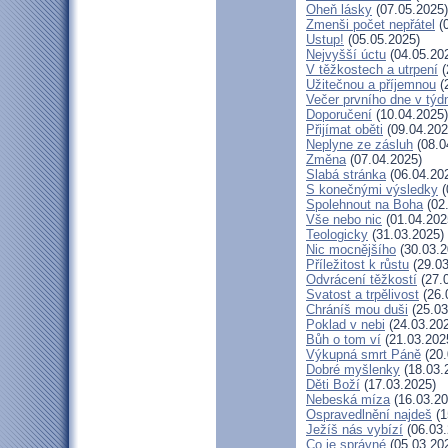
Oheň lásky
(07.05.2025)
Zmenši počet nepřátel
(0
Ustup!
(05.05.2025)
Nejvyšší úctu
(04.05.20
V těžkostech a utrpení
(
Užitečnou a příjemnou
(
Večer prvního dne v týd
Doporučení
(10.04.2025)
Přijímat oběti
(09.04.202
Neplyne ze zásluh
(08.0
Změna
(07.04.2025)
Slabá stránka
(06.04.20
S konečnými výsledky
(
Spolehnout na Boha
(02
Vše nebo nic
(01.04.202
Teologicky
(31.03.2025)
Nic mocnějšího
(30.03.2
Příležitost k růstu
(29.03
Odvrácení těžkostí
(27.
Svatost a trpělivost
(26.
Chráníš mou duši
(25.03
Poklad v nebi
(24.03.20
Bůh o tom ví
(21.03.202
Výkupná smrt Páně
(20.
Dobré myšlenky
(18.03.
Děti Boží
(17.03.2025)
Nebeská míza
(16.03.20
Ospravedlnění najdeš
(1
Ježíš nás vybízí
(06.03.
Co je správné
(05.03.20