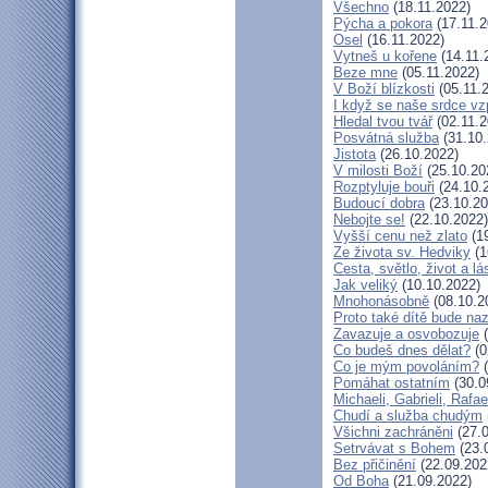
Všechno
(18.11.2022)
Pýcha a pokora
(17.11.2
Osel
(16.11.2022)
Vytneš u kořene
(14.11.
Beze mne
(05.11.2022)
V Boží blízkosti
(05.11.
I když se naše srdce vz
Hledal tvou tvář
(02.11.2
Posvátná služba
(31.10.
Jistota
(26.10.2022)
V milosti Boží
(25.10.20
Rozptyluje bouři
(24.10.
Budoucí dobra
(23.10.20
Nebojte se!
(22.10.2022)
Vyšší cenu než zlato
(19
Ze života sv. Hedviky
(1
Cesta, světlo, život a lá
Jak veliký
(10.10.2022)
Mnohonásobně
(08.10.2
Proto také dítě bude na
Zavazuje a osvobozuje
(
Co budeš dnes dělat?
(0
Co je mým povoláním?
(
Pomáhat ostatním
(30.0
Michaeli, Gabrieli, Rafae
Chudí a služba chudým
Všichni zachráněni
(27.0
Setrvávat s Bohem
(23.
Bez přičinění
(22.09.202
Od Boha
(21.09.2022)