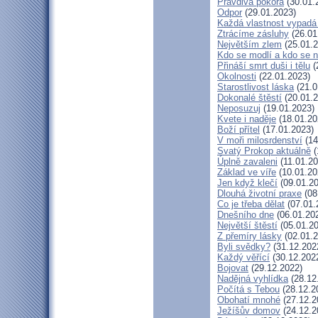
Pravdivá pokora
(30.01.
Odpor
(29.01.2023)
Každá vlastnost vypadá 
Ztrácíme zásluhy
(26.01
Největším zlem
(25.01.2
Kdo se modlí a kdo se 
Přináší smrt duši i tělu
(
Okolnosti
(22.01.2023)
Starostlivost láska
(21.0
Dokonalé štěstí
(20.01.2
Neposuzuj
(19.01.2023)
Kvete i naděje
(18.01.20
Boží přítel
(17.01.2023)
V moři milosrdenství
(14
Svatý Prokop aktuálně
(
Úplně zavaleni
(11.01.20
Základ ve víře
(10.01.20
Jen když klečí
(09.01.20
Dlouhá životní praxe
(08
Co je třeba dělat
(07.01.
Dnešního dne
(06.01.20
Největší štěstí
(05.01.20
Z přemíry lásky
(02.01.2
Byli svědky?
(31.12.202
Každý věřící
(30.12.202
Bojovat
(29.12.2022)
Nadějná vyhlídka
(28.12
Počítá s Tebou
(28.12.2
Obohatí mnohé
(27.12.2
Ježíšův domov
(24.12.2