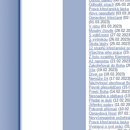
Odhoď daleko
(06.03.20
Odhodili strach
(05.03.2
Pravá křesťanská láska
Abys nepodlehl
(03.03.2
Opravdoví křesťané
(02.
(01.03.2023)
V nitru
(01.03.2023)
Moudrý člověk
(28.02.20
S vděčností
(27.02.2023
S výjimkou
(26.02.2023)
Škola lásky
(25.02.2023
12 stupňů křesťanské p
Všechna jeho práce
(23.
Z listu svatého Klementa
Až narostou
(21.02.2023
Zakořeňovat do Boha
(2
Vše
(19.02.2023)
Dívej se
(18.02.2023)
Nemůže žít
(17.02.2023
Náchylnost obviňovat B
Pevně přesvědčeni
(15.
Pojetí Boha
(14.02.2023
Nesnadná a obětavá
(13
Předat je duši
(12.02.20
Jitřenko spásy
(11.02.20
Pokorně přijímají
(10.02
Opravdová lítost
(07.02.
Nevyčerpatelné požehná
Pravá křesťanská láska
Vypravuj o své práci
(31