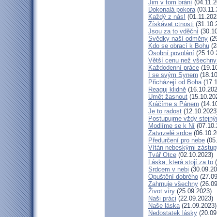
Jim v tom brání
(04.11.2
Dokonalá pokora
(03.11.
Každý z nás!
(01.11.202
Získávat ctnosti
(31.10.
Jsou za to vděční
(30.10
Svědky naší odměny
(29
Kdo se obrací k Bohu
(2
Osobní povolání
(25.10.
Větší cenu než všechny
Každodenní práce
(19.1
I se svým Synem
(18.10
Přicházejí od Boha
(17.1
Reaguj klidně
(16.10.202
Umět žasnout
(15.10.20
Kráčíme s Pánem
(14.1
Je to radost
(12.10.2023
Postupujme vždy stejn
Modlíme se k Ní
(07.10.
Zatvrzelé srdce
(06.10.2
Předurčení pro nebe
(05
Vítán nebeskými zástup
Tvář Otce
(02.10.2023)
Láska, která stojí za to
(
Srdcem v nebi
(30.09.20
Opuštění dobrého
(27.09
Zahrnuje všechny
(26.09
Život víry
(25.09.2023)
Naši práci
(22.09.2023)
Naše láska
(21.09.2023)
Nedostatek lásky
(20.09