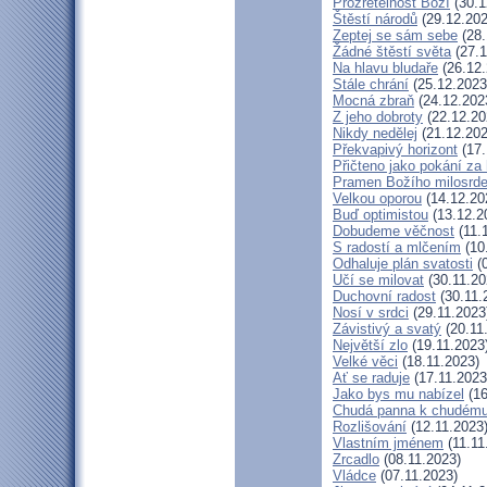
Prozřetelnost Boží
(30.1
Štěstí národů
(29.12.202
Zeptej se sám sebe
(28.
Žádné štěstí světa
(27.1
Na hlavu bludaře
(26.12.
Stále chrání
(25.12.2023
Mocná zbraň
(24.12.202
Z jeho dobroty
(22.12.20
Nikdy nedělej
(21.12.202
Překvapivý horizont
(17.
Přičteno jako pokání za 
Pramen Božího milosrde
Velkou oporou
(14.12.20
Buď optimistou
(13.12.2
Dobudeme věčnost
(11.
S radostí a mlčením
(10
Odhaluje plán svatosti
(0
Učí se milovat
(30.11.20
Duchovní radost
(30.11.
Nosí v srdci
(29.11.2023
Závistivý a svatý
(20.11
Největší zlo
(19.11.2023
Velké věci
(18.11.2023)
Ať se raduje
(17.11.2023
Jako bys mu nabízel
(16
Chudá panna k chudému
Rozlišování
(12.11.2023
Vlastním jménem
(11.11
Zrcadlo
(08.11.2023)
Vládce
(07.11.2023)