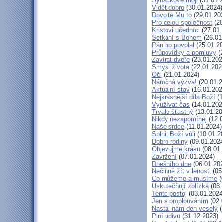
Synáčkové moji
(31.01.
Vidět dobro
(30.01.2024)
Dovolte Mu to
(29.01.20
Pro celou společnost
(28
Kristovi učedníci
(27.01.
Setkání s Bohem
(26.01
Pán ho povolal
(25.01.2
Průpovídky a pomluvy
(
Zavírat dveře
(23.01.202
Smysl života
(22.01.202
Oči
(21.01.2024)
Náročná výzva!
(20.01.2
Aktuální stav
(16.01.202
Nejkrásnější díla Boží
(1
Využívat čas
(14.01.202
Trvale šťastný
(13.01.20
Nikdy nezapomínej
(12.
Naše srdce
(11.01.2024)
Splnit Boží vůli
(10.01.2
Dobro rodiny
(09.01.202
Objevujme krásu
(08.01
Zavržení
(07.01.2024)
Dnešního dne
(06.01.20
Nečinně žít v lenosti
(05
Co můžeme a musíme
(
Uskutečňují zblízka
(03.
Tento postoj
(03.01.2024
Jen s proplouváním
(02.
Nastal nám den veselý
(
Plní údivu
(31.12.2023)