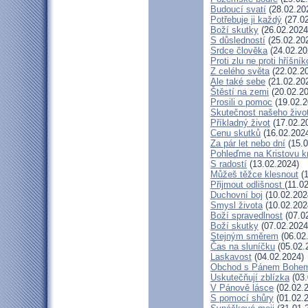
Budoucí svatí
(28.02.20
Potřebuje ji každý
(27.02
Boží skutky
(26.02.2024
S důsledností
(25.02.20
Srdce člověka
(24.02.20
Proti zlu ne proti hříšník
Z celého světa
(22.02.2
Ale také sebe
(21.02.20
Štěstí na zemi
(20.02.20
Prosili o pomoc
(19.02.2
Skutečnost našeho živo
Příkladný život
(17.02.2
Cenu skutků
(16.02.202
Za pár let nebo dní
(15.0
Pohleďme na Kristovu k
S radostí
(13.02.2024)
Můžeš těžce klesnout
(1
Přijmout odlišnost
(11.0
Duchovní boj
(10.02.202
Smysl života
(10.02.202
Boží spravedlnost
(07.0
Boží skutky
(07.02.2024
Stejným směrem
(06.02
Čas na sluníčku
(05.02.
Laskavost
(04.02.2024)
Obchod s Pánem Bohe
Uskutečňují zblízka
(03.
V Pánově lásce
(02.02.
S pomocí shůry
(01.02.