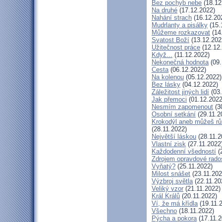
Bez pochyb nebe
(18.12
Na druhé
(17.12.2022)
Nahání strach
(16.12.20
Mudrlanty a pisálky
(15.
Můžeme rozkazovat
(14
Svatost Boží
(13.12.202
Užitečnost práce
(12.12
Když...
(11.12.2022)
Nekonečná hodnota
(09.
Cesta
(06.12.2022)
Na kolenou
(05.12.2022)
Bez lásky
(04.12.2022)
Záležitost jiných lidí
(03.
Jak přemoci
(01.12.2022
Nesmím zapomenout
(3
Osobní setkání
(29.11.2
Krokodýl aneb můžeš růs
(28.11.2022)
Největší láskou
(28.11.2
Vlastní zisk
(27.11.2022
Každodenní všedností
(
Zdrojem opravdové rados
Vyňatý?
(25.11.2022)
Milost snášet
(23.11.202
Výzbroj světla
(22.11.20
Veliký vzor
(21.11.2022)
Král Králů
(20.11.2022)
Ví, že má křídla
(19.11.
Všechno
(18.11.2022)
Pýcha a pokora
(17.11.2