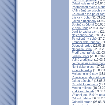
Odejdi ode mne!
(04.04.
Podrobnosti svého bídné
Kříži věrný ze všech st
Co dokáže zlá příležitos
Láska k Bohu
(31.03.20
Jakou služebnou?
(30.0
Špatné svědomí
(30.03.
V první řadě
(29.03.2023
Jenž je Láska sama
(28
Nejcennější čas
(28.03.
To nejlepší v sobě
(27.0
I mnozí další hříšníci
(26
Dobudeš srdce
(23.03.2
Nepozná Boha
(22.03.20
Plodí a ochraňuje
(21.03
Jedinou věcí
(20.03.202
Velké zlodějství
(19.03.
Skrze lásku a milosrden
Není dokonalosti
(17.03.
Z čistoty srdce
(16.03.2
Melancholický stav
(15.
Posvěceno jeho přítomn
Jakou zásluhu?
(13.03.2
Ozdobit kvvětinami
(12.
Mnoho milovat
(10.03.20
Získávat ctnosti
(09.03.
Všichni jsou Božím obr
Odhoď daleko
(06.03.20
Odhodili strach
(05.03.2