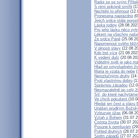
Raduj se se svým Příte
S nimi pokojně smířit
(13
Nechtějí to přijmout
(12.
Pronesena naprázdno
(0
Jejich srdce stále poros
Láska rodiny
(28.08.202
Pro jeho lásku něco vytr
Lékem na všechny naše
Ze srdce Páně
(25.08.20
Napomenout svého bližn
V plnosti slávy
(22.08.2
Kdo trpí více
(21.08.202
K vedení duší
(20.08.20
Viditelný svět je jako m
Hlad po smysluplném ži
Maria je vzata do nebe
(
Nerozlučnými druhy
(14.
Proti vlastnímu dobru
(1
Správnou zásadou
(12.0
Nesmazatelně po celý ž
Síť, do které nachytáme
Ve chvíli pokušení
(10.0
Hledat jen čest a slávu 
Unášen prudkým Božsk
Vzbuzuje úžas
(06.08.2
Vztah s Bohem
(31.07.2
Čistota života
(30.07.20
Posune k pomluvám
(29
Pohled druhých
(28.07.2
Sedm západů
(27.07.20