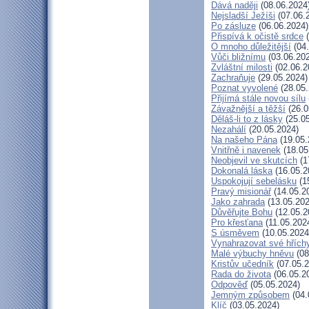
Dává naději
(08.06.2024
Nejsladší Ježíši
(07.06.
Po zásluze
(06.06.2024)
Přispívá k očistě srdce
(
O mnoho důležitější
(04.
Vůči bližnímu
(03.06.20
Zvláštní milosti
(02.06.2
Zachraňuje
(29.05.2024)
Poznat vyvolené
(28.05.
Přijímá stále novou sílu
Závažnější a těžší
(26.0
Děláš-li to z lásky
(25.05
Nezahálí
(20.05.2024)
Na našeho Pána
(19.05.
Vnitřně i navenek
(18.05
Neobjevil ve skutcích
(1
Dokonalá láska
(16.05.2
Uspokojují sebelásku
(1
Pravý misionář
(14.05.2
Jako zahrada
(13.05.202
Důvěřujte Bohu
(12.05.2
Pro křesťana
(11.05.202
S úsměvem
(10.05.2024
Vynahrazovat své hřích
Malé výbuchy hněvu
(08
Kristův učedník
(07.05.2
Rada do života
(06.05.2
Odpověď
(05.05.2024)
Jemným způsobem
(04.
Klíč
(03.05.2024)