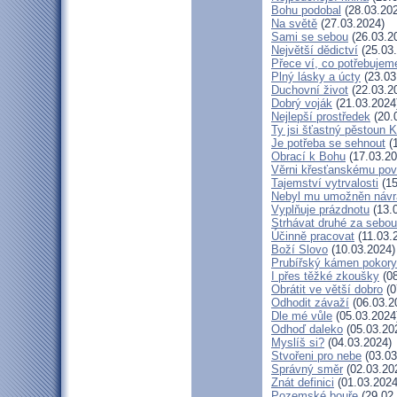
Bohu podobal
(28.03.20
Na světě
(27.03.2024)
Sami se sebou
(26.03.2
Největší dědictví
(25.03
Přece ví, co potřebujem
Plný lásky a úcty
(23.03
Duchovní život
(22.03.2
Dobrý voják
(21.03.2024
Nejlepší prostředek
(20.
Ty jsi šťastný pěstoun K
Je potřeba se sehnout
(1
Obrací k Bohu
(17.03.20
Věrni křesťanskému pov
Tajemství vytrvalosti
(15
Nebyl mu umožněn návr
Vyplňuje prázdnotu
(13.
Strhávat druhé za sebou
Účinně pracovat
(11.03.
Boží Slovo
(10.03.2024)
Prubířský kámen pokory
I přes těžké zkoušky
(08
Obrátit ve větší dobro
(0
Odhodit závaží
(06.03.2
Dle mé vůle
(05.03.2024
Odhoď daleko
(05.03.20
Myslíš si?
(04.03.2024)
Stvořeni pro nebe
(03.03
Správný směr
(02.03.20
Znát definici
(01.03.2024
Pozemské bouře
(29.02