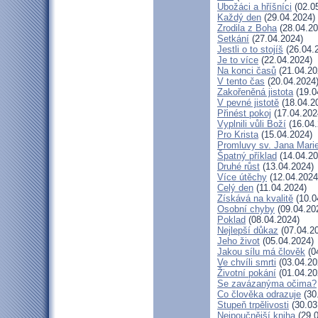
Ubožáci a hříšníci
(02.0
Každý den
(29.04.2024)
Zrodila z Boha
(28.04.20
Setkání
(27.04.2024)
Jestli o to stojíš
(26.04.
Je to více
(22.04.2024)
Na konci časů
(21.04.20
V tento čas
(20.04.2024
Zakořeněná jistota
(19.0
V pevné jistotě
(18.04.2
Přinést pokoj
(17.04.202
Vyplnili vůli Boží
(16.04.
Pro Krista
(15.04.2024)
Promluvy sv. Jana Marie
Špatný příklad
(14.04.20
Druhé růst
(13.04.2024)
Více útěchy
(12.04.2024
Celý den
(11.04.2024)
Získává na kvalitě
(10.0
Osobní chyby
(09.04.20
Poklad
(08.04.2024)
Nejlepší důkaz
(07.04.2
Jeho život
(05.04.2024)
Jakou sílu má člověk
(0
Ve chvíli smrti
(03.04.20
Životní pokání
(01.04.20
Se zavázanýma očima?
Co člověka odrazuje
(30
Stupeň trpělivosti
(30.03
Nejpoučnější kniha
(29.0