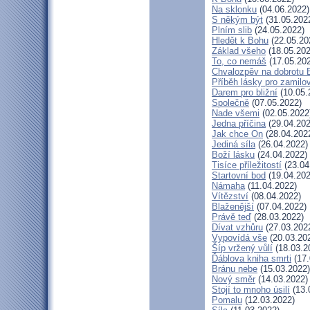
Na sklonku
(04.06.2022)
S někým být
(31.05.202
Plním slib
(24.05.2022)
Hledět k Bohu
(22.05.20
Základ všeho
(18.05.202
To, co nemáš
(17.05.20
Chvalozpěv na dobrotu 
Příběh lásky pro zamilo
Darem pro bližní
(10.05.
Společně
(07.05.2022)
Nade všemi
(02.05.2022
Jedna příčina
(29.04.202
Jak chce On
(28.04.202
Jediná síla
(26.04.2022)
Boží lásku
(24.04.2022)
Tisíce příležitostí
(23.04
Startovní bod
(19.04.202
Námaha
(11.04.2022)
Vítězství
(08.04.2022)
Blaženější
(07.04.2022)
Právě teď
(28.03.2022)
Dívat vzhůru
(27.03.202
Vypovídá vše
(20.03.20
Šíp vržený vůlí
(18.03.2
Ďáblova kniha smrti
(17.
Bránu nebe
(15.03.2022)
Nový směr
(14.03.2022)
Stojí to mnoho úsilí
(13.
Pomalu
(12.03.2022)