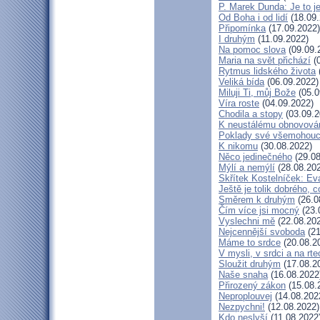
P. Marek Dunda: Je to j
Od Boha i od lidí
(18.09.
Připomínka
(17.09.2022)
I druhým
(11.09.2022)
Na pomoc slova
(09.09.
Maria na svět přichází
(0
Rytmus lidského života
Veliká bída
(06.09.2022)
Miluji Ti, můj Bože
(05.0
Víra roste
(04.09.2022)
Chodila a stopy
(03.09.2
K neustálému obnovová
Poklady své všemohouc
K nikomu
(30.08.2022)
Něco jedinečného
(29.08
Mýlí a nemýlí
(28.08.20
Skřítek Kostelníček: Eva
Ještě je tolik dobrého, c
Směrem k druhým
(26.0
Čím více jsi mocný
(23.
Vyslechni mě
(22.08.20
Nejcennější svoboda
(21
Máme to srdce
(20.08.2
V mysli, v srdci a na rte
Sloužit druhým
(17.08.2
Naše snaha
(16.08.2022
Přirozený zákon
(15.08.
Neproplouvej
(14.08.202
Nezpychni!
(12.08.2022)
Kdo neslyší
(11.08.2022