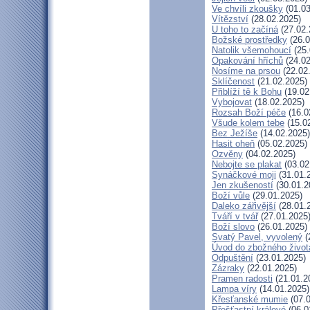
Ve chvíli zkoušky
(01.03
Vítězství
(28.02.2025)
U toho to začíná
(27.02.
Božské prostředky
(26.0
Natolik všemohoucí
(25.
Opakování hříchů
(24.02
Nosíme na prsou
(22.02
Sklíčenost
(21.02.2025)
Přiblíží tě k Bohu
(19.02
Vybojovat
(18.02.2025)
Rozsah Boží péče
(16.0
Všude kolem tebe
(15.0
Bez Ježíše
(14.02.2025)
Hasit oheň
(05.02.2025)
Ozvěny
(04.02.2025)
Nebojte se plakat
(03.02
Synáčkové moji
(31.01.
Jen zkušeností
(30.01.2
Boží vůle
(29.01.2025)
Daleko zářivější
(28.01.
Tváří v tvář
(27.01.2025
Boží slovo
(26.01.2025)
Svatý Pavel, vyvolený
(
Úvod do zbožného život
Odpuštění
(23.01.2025)
Zázraky
(22.01.2025)
Pramen radosti
(21.01.2
Lampa víry
(14.01.2025)
Křesťanské mumie
(07.0
Přešťastní králové
(06.0