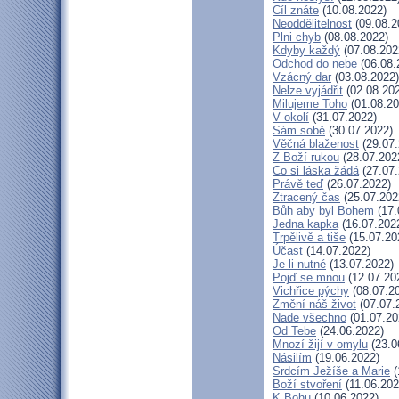
Cíl znáte
(10.08.2022)
Neoddělitelnost
(09.08.2
Plni chyb
(08.08.2022)
Kdyby každý
(07.08.202
Odchod do nebe
(06.08.
Vzácný dar
(03.08.2022)
Nelze vyjádřit
(02.08.20
Milujeme Toho
(01.08.20
V okolí
(31.07.2022)
Sám sobě
(30.07.2022)
Věčná blaženost
(29.07.
Z Boží rukou
(28.07.202
Co si láska žádá
(27.07.
Právě teď
(26.07.2022)
Ztracený čas
(25.07.202
Bůh aby byl Bohem
(17.
Jedna kapka
(16.07.202
Trpělivě a tiše
(15.07.20
Účast
(14.07.2022)
Je-li nutné
(13.07.2022)
Pojď se mnou
(12.07.20
Vichřice pýchy
(08.07.2
Změní náš život
(07.07.
Nade všechno
(01.07.20
Od Tebe
(24.06.2022)
Mnozí žijí v omylu
(23.0
Násilím
(19.06.2022)
Srdcím Ježíše a Marie
(
Boží stvoření
(11.06.202
K Bohu
(10.06.2022)