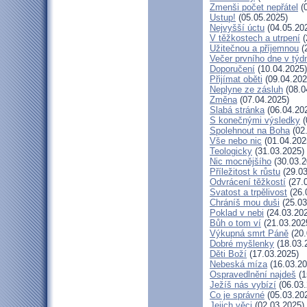
Zmenši počet nepřátel
(0
Ustup!
(05.05.2025)
Nejvyšší úctu
(04.05.20
V těžkostech a utrpení
(
Užitečnou a příjemnou
(
Večer prvního dne v týd
Doporučení
(10.04.2025)
Přijímat oběti
(09.04.202
Neplyne ze zásluh
(08.0
Změna
(07.04.2025)
Slabá stránka
(06.04.20
S konečnými výsledky
(
Spolehnout na Boha
(02
Vše nebo nic
(01.04.202
Teologicky
(31.03.2025)
Nic mocnějšího
(30.03.2
Příležitost k růstu
(29.03
Odvrácení těžkostí
(27.
Svatost a trpělivost
(26.
Chráníš mou duši
(25.03
Poklad v nebi
(24.03.20
Bůh o tom ví
(21.03.202
Výkupná smrt Páně
(20.
Dobré myšlenky
(18.03.
Děti Boží
(17.03.2025)
Nebeská míza
(16.03.20
Ospravedlnění najdeš
(1
Ježíš nás vybízí
(06.03.
Co je správné
(05.03.20
Jejich věci
(02.03.2025)