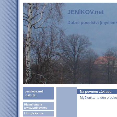
JENÍKOV.net
Dobré poselství (myšlenka
jenikov.net
Na pevném základu
nabízí:
Myšlenka na den o pokoř
Hlavní strana
www.jenikov.net
Liturgický rok