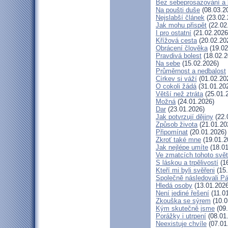
Bez sebeprosazování a b
Na poušti duše
(08.03.2
Nejslabší článek
(23.02.
Jak mohu přispět
(22.02
I pro ostatní
(21.02.2026
Křížová cesta
(20.02.20
Obrácení člověka
(19.02
Pravdivá bolest
(18.02.2
Na sebe
(15.02.2026)
Průměrnost a nedbalost
Církev si váží
(01.02.20
O cokoli žádá
(31.01.20
Větší než ztráta
(25.01.
Možná
(24.01.2026)
Dar
(23.01.2026)
Jak potvrzují dějiny
(22.
Způsob života
(21.01.20
Připomínat
(20.01.2026)
Zkroť také mne
(19.01.2
Jak nejlépe umíte
(18.01
Ve zmatcích tohoto svě
S láskou a trpělivostí
(16
Kteří mi byli svěřeni
(15.
Společně následovali P
Hledá osoby
(13.01.2026
Není jediné řešení
(11.0
Zkouška se sýrem
(10.0
Kým skutečně jsme
(09.
Porážky i utrpení
(08.01
Neexistuje chvíle
(07.01