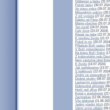
Oddanost a lásku
(31.07
Pečetí lásky
(30.07.202
Ve stavu srdce
(29.07.2
Milosrdným srdcím
(28.
Z níž vyrůstá
(27.07.202
Daleko od Pána
(26.07.
Máme všechno
(25.07.2
Ten rozdíl
(24.07.2024)
Celý život
(23.07.2024)
Klepat na nebe
(22.07.2
K novému životu
(21.07
Právě to nic
(20.07.2024
Přitahuje Boží spásu
(19
V Boží milosrdenství
(18
Na bránu Boží Srdce
(17
Z královského rodu Dav
Není záslužné před Bo
K životu
(14.07.2024)
Jak potřebujeme
(13.07.
S trpělivostí
(12.07.2024
Změní ve spravedlivé
(1
Drobné skutky
(08.07.20
Laskavým způsobem
(0
Dobrovolné přijímání
(06
Horší než dříve
(03.07.2
Konal v poslušnosti
(22.
Zachraňuje
(12.06.2024)
Vše překonat
(11.06.202
Jediný všední hřích
(10.
Věrný svým slibům
(09.