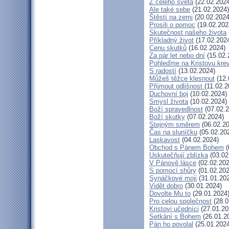
Z celého světa
(22.02.2024
Ale také sebe
(21.02.2024)
Štěstí na zemi
(20.02.2024
Prosili o pomoc
(19.02.202
Skutečnost našeho života
Příkladný život
(17.02.202
Cenu skutků
(16.02.2024)
Za pár let nebo dní
(15.02.
Pohleďme na Kristovu kre
S radostí
(13.02.2024)
Můžeš těžce klesnout
(12.
Přijmout odlišnost
(11.02.2
Duchovní boj
(10.02.2024)
Smysl života
(10.02.2024)
Boží spravedlnost
(07.02.2
Boží skutky
(07.02.2024)
Stejným směrem
(06.02.20
Čas na sluníčku
(05.02.20
Laskavost
(04.02.2024)
Obchod s Pánem Bohem
(
Uskutečňují zblízka
(03.02
V Pánově lásce
(02.02.202
S pomocí shůry
(01.02.202
Synáčkové moji
(31.01.20
Vidět dobro
(30.01.2024)
Dovolte Mu to
(29.01.2024
Pro celou společnost
(28.0
Kristovi učedníci
(27.01.20
Setkání s Bohem
(26.01.2
Pán ho povolal
(25.01.2024