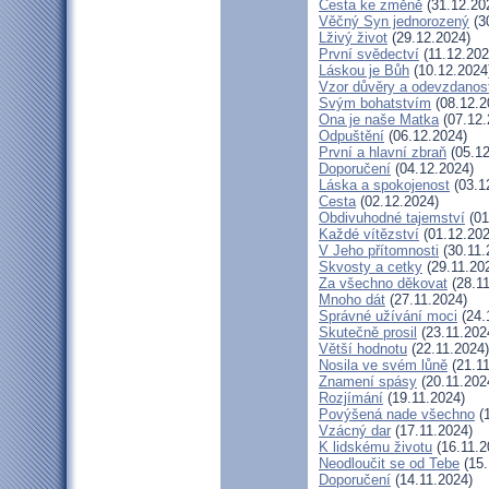
Cesta ke změně
(31.12.20
Věčný Syn jednorozený
(3
Lživý život
(29.12.2024)
První svědectví
(11.12.202
Láskou je Bůh
(10.12.2024
Vzor důvěry a odevzdanost
Svým bohatstvím
(08.12.2
Ona je naše Matka
(07.12.
Odpuštění
(06.12.2024)
První a hlavní zbraň
(05.12
Doporučení
(04.12.2024)
Láska a spokojenost
(03.1
Cesta
(02.12.2024)
Obdivuhodné tajemství
(01
Každé vítězství
(01.12.202
V Jeho přítomnosti
(30.11.
Skvosty a cetky
(29.11.20
Za všechno děkovat
(28.11
Mnoho dát
(27.11.2024)
Správné užívání moci
(24.
Skutečně prosil
(23.11.202
Větší hodnotu
(22.11.2024)
Nosila ve svém lůně
(21.11
Znamení spásy
(20.11.202
Rozjímání
(19.11.2024)
Povýšená nade všechno
(1
Vzácný dar
(17.11.2024)
K lidskému životu
(16.11.2
Neodloučit se od Tebe
(15.
Doporučení
(14.11.2024)