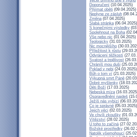
Večer prvního dne v týdnu
Doporučení
(10.04.2025)
Přijímat oběti
(09.04.2025)
Neplyne ze zásluh
(08.04.
Změna
(07.04.2025)
Slabá stránka
(06.04.2025)
S konečnými výsledky
(03
Spolehnout na Boha
(02.04
Vše nebo nic
(01.04.2025)
Teologicky
(31.03.2025)
Nic mocnějšího
(30.03.202
Příležitost k růstu
(29.03.2
Odvrácení těžkostí
(27.03.
Svatost a trpělivost
(26.03
Chráníš mou duši
(25.03.2
Poklad v nebi
(24.03.2025)
Bůh o tom ví
(21.03.2025)
Výkupná smrt Páně
(20.03
Dobré myšlenky
(18.03.20
Děti Boží
(17.03.2025)
Nebeská míza
(16.03.2025
Ospravedlnění najdeš
(15.
Ježíš nás vybízí
(06.03.20
Co je správné
(05.03.2025)
Jejich věci
(02.03.2025)
Ve chvíli zkoušky
(01.03.2
Vítězství
(28.02.2025)
U toho to začíná
(27.02.20
Božské prostředky
(26.02.
Natolik všemohoucí
(25.02