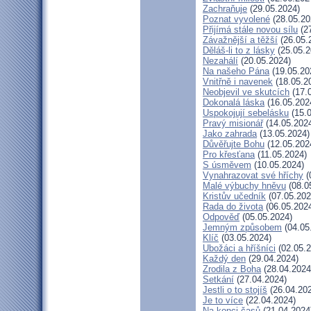
Zachraňuje
(29.05.2024)
Poznat vyvolené
(28.05.20
Přijímá stále novou sílu
(27
Závažnější a těžší
(26.05.
Děláš-li to z lásky
(25.05.2
Nezahálí
(20.05.2024)
Na našeho Pána
(19.05.20
Vnitřně i navenek
(18.05.2
Neobjevil ve skutcích
(17.
Dokonalá láska
(16.05.202
Uspokojují sebelásku
(15.0
Pravý misionář
(14.05.202
Jako zahrada
(13.05.2024)
Důvěřujte Bohu
(12.05.202
Pro křesťana
(11.05.2024)
S úsměvem
(10.05.2024)
Vynahrazovat své hříchy
(
Malé výbuchy hněvu
(08.0
Kristův učedník
(07.05.202
Rada do života
(06.05.202
Odpověď
(05.05.2024)
Jemným způsobem
(04.05
Klíč
(03.05.2024)
Ubožáci a hříšníci
(02.05.2
Každý den
(29.04.2024)
Zrodila z Boha
(28.04.2024
Setkání
(27.04.2024)
Jestli o to stojíš
(26.04.20
Je to více
(22.04.2024)
Na konci časů
(21.04.2024