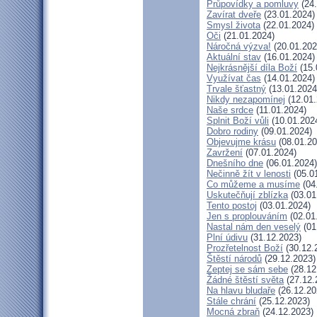
Průpovídky a pomluvy
(24.
Zavírat dveře
(23.01.2024)
Smysl života
(22.01.2024)
Oči
(21.01.2024)
Náročná výzva!
(20.01.202
Aktuální stav
(16.01.2024)
Nejkrásnější díla Boží
(15.
Využívat čas
(14.01.2024)
Trvale šťastný
(13.01.2024
Nikdy nezapomínej
(12.01.
Naše srdce
(11.01.2024)
Splnit Boží vůli
(10.01.202
Dobro rodiny
(09.01.2024)
Objevujme krásu
(08.01.20
Zavržení
(07.01.2024)
Dnešního dne
(06.01.2024)
Nečinně žít v lenosti
(05.0
Co můžeme a musíme
(04
Uskutečňují zblízka
(03.01
Tento postoj
(03.01.2024)
Jen s proplouváním
(02.01
Nastal nám den veselý
(01
Plní údivu
(31.12.2023)
Prozřetelnost Boží
(30.12.
Štěstí národů
(29.12.2023)
Zeptej se sám sebe
(28.12
Žádné štěstí světa
(27.12.
Na hlavu bludaře
(26.12.20
Stále chrání
(25.12.2023)
Mocná zbraň
(24.12.2023)