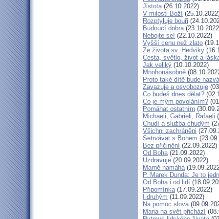
Jistota
(26.10.2022)
V milosti Boží
(25.10.2022
Rozptyluje bouři
(24.10.20
Budoucí dobra
(23.10.2022
Nebojte se!
(22.10.2022)
Vyšší cenu než zlato
(19.1
Ze života sv. Hedviky
(16.
Cesta, světlo, život a lásk
Jak veliký
(10.10.2022)
Mnohonásobně
(08.10.202
Proto také dítě bude nazv
Zavazuje a osvobozuje
(03
Co budeš dnes dělat?
(02.
Co je mým povoláním?
(01
Pomáhat ostatním
(30.09.
Michaeli, Gabrieli, Rafaeli
(
Chudí a služba chudým
(27
Všichni zachráněni
(27.09.
Setrvávat s Bohem
(23.09
Bez přičinění
(22.09.2022)
Od Boha
(21.09.2022)
Uzdravuje
(20.09.2022)
Marně namáhá
(19.09.2022
P. Marek Dunda: Je to jedn
Od Boha i od lidí
(18.09.20
Připomínka
(17.09.2022)
I druhým
(11.09.2022)
Na pomoc slova
(09.09.20
Maria na svět přichází
(08.
Rytmus lidského života
(07