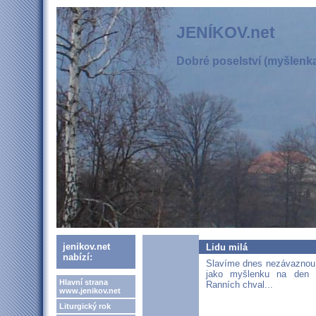
JENÍKOV.net
Dobré poselství (myšlenka,
jenikov.net
Lidu milá
nabízí:
Slavíme dnes nezávaznou 
jako myšlenku na den
Hlavní strana
Ranních chval...
www.jenikov.net
Liturgický rok