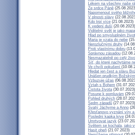
Lékem na všechny naše r
Ze srdce Páně
(25.08.2023
Napomenout svého bližníh
V plnosti slávy
(22.08.2023
Kdo trpí více
(21.08.2023)
K vedení duší
(20.08.2023
Viditelný svět je jako map
Hlad po smysluplném živo
Maria je vzata do nebe
(15
Nerozlučnými druhy
(14.08
Proti vlastnímu dobru
(13.0
Správnou zásadou
(12.08.
Nesmazatelně po celý živo
Síť, do které nachytáme ne
Ve chvíli pokušení
(10.08.
Hledat jen čest a slávu Bo
Unášen prudkým Božským
Vzbuzuje úžas
(06.08.2023
Vztah s Bohem
(31.07.202
Čistota života
(30.07.2023)
Posune k pomluvám
(29.0
Pohled druhých
(28.07.202
Sedm západů
(27.07.2023)
Svatý Jáchyme a Anno
(26
Křesťanovo vyznání víry a
Poslední kapka krve
(24.0
Umrtvovat jazyk
(23.07.20
Světem se kochala, jako v
Hasit oheň
(21.07.2023)
Nemůžeme přijmout
(20.07