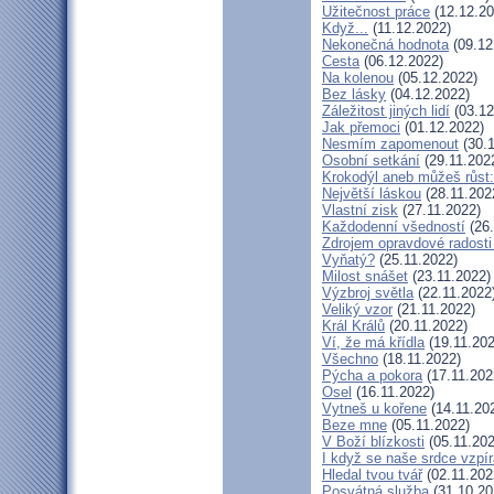
Užitečnost práce
(12.12.20
Když...
(11.12.2022)
Nekonečná hodnota
(09.12
Cesta
(06.12.2022)
Na kolenou
(05.12.2022)
Bez lásky
(04.12.2022)
Záležitost jiných lidí
(03.12
Jak přemoci
(01.12.2022)
Nesmím zapomenout
(30.1
Osobní setkání
(29.11.202
Krokodýl aneb můžeš růst:
Největší láskou
(28.11.202
Vlastní zisk
(27.11.2022)
Každodenní všedností
(26.
Zdrojem opravdové radosti 
Vyňatý?
(25.11.2022)
Milost snášet
(23.11.2022)
Výzbroj světla
(22.11.2022
Veliký vzor
(21.11.2022)
Král Králů
(20.11.2022)
Ví, že má křídla
(19.11.202
Všechno
(18.11.2022)
Pýcha a pokora
(17.11.202
Osel
(16.11.2022)
Vytneš u kořene
(14.11.20
Beze mne
(05.11.2022)
V Boží blízkosti
(05.11.202
I když se naše srdce vzpír
Hledal tvou tvář
(02.11.202
Posvátná služba
(31.10.20