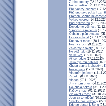
Z jeho dobroty
(22.12.2023
Nikdy nedělej
(21.12.2023)
Překvapivý horizont
(17.12
Přičteno jako pokání za hř
Pramen Božího milosrdens
Velkou oporou
(14.12.2023
Buď optimistou
(13.12.202
Dobudeme věčnost
(11.12.
S radostí a mlčením
(10.12
Odhaluje plán svatosti
(05.
Učí se milovat
(30.11.2023
Duchovní radost
(30.11.20
Nosí v srdci
(29.11.2023)
Závistivý a svatý
(20.11.2
Největší zlo
(19.11.2023)
Velké věci
(18.11.2023)
Ať se raduje
(17.11.2023)
Jako bys mu nabízel
(16.1
Chudá panna k chudému Kr
Rozlišování
(12.11.2023)
Vlastním jménem
(11.11.2
Zrcadlo
(08.11.2023)
Vládce
(07.11.2023)
Jim v tom brání
(04.11.202
Dokonalá pokora
(03.11.20
Každý z nás!
(01.11.2023)
Získávat ctnosti
(31.10.20
Jsou za to vděční
(30.10.2
Svědky naší odměny
(29.1
Kdo se obrací k Bohu
(28.