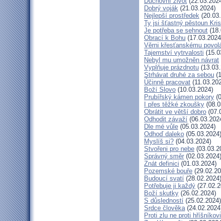
Duchovní život
(22.03.202
Dobrý voják
(21.03.2024)
Nejlepší prostředek
(20.03
Ty jsi šťastný pěstoun Kri
Je potřeba se sehnout
(18.
Obrací k Bohu
(17.03.2024
Věrni křesťanskému povol
Tajemství vytrvalosti
(15.0
Nebyl mu umožněn návrat
Vyplňuje prázdnotu
(13.03.
Strhávat druhé za sebou
(1
Účinně pracovat
(11.03.20
Boží Slovo
(10.03.2024)
Prubířský kámen pokory
(0
I přes těžké zkoušky
(08.0
Obrátit ve větší dobro
(07.
Odhodit závaží
(06.03.202
Dle mé vůle
(05.03.2024)
Odhoď daleko
(05.03.2024
Myslíš si?
(04.03.2024)
Stvořeni pro nebe
(03.03.2
Správný směr
(02.03.2024
Znát definici
(01.03.2024)
Pozemské bouře
(29.02.20
Budoucí svatí
(28.02.2024
Potřebuje ji každý
(27.02.2
Boží skutky
(26.02.2024)
S důsledností
(25.02.2024)
Srdce člověka
(24.02.2024
Proti zlu ne proti hříšníkovi