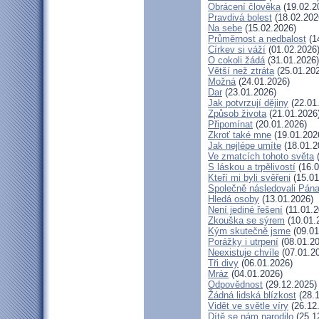
Obrácení člověka
(19.02.2
Pravdivá bolest
(18.02.202
Na sebe
(15.02.2026)
Průměrnost a nedbalost
(1
Církev si váží
(01.02.2026
O cokoli žádá
(31.01.2026)
Větší než ztráta
(25.01.20
Možná
(24.01.2026)
Dar
(23.01.2026)
Jak potvrzují dějiny
(22.01
Způsob života
(21.01.2026
Připomínat
(20.01.2026)
Zkroť také mne
(19.01.202
Jak nejlépe umíte
(18.01.2
Ve zmatcích tohoto světa
(
S láskou a trpělivostí
(16.0
Kteří mi byli svěřeni
(15.01
Společně následovali Pán
Hledá osoby
(13.01.2026)
Není jediné řešení
(11.01.2
Zkouška se sýrem
(10.01.
Kým skutečně jsme
(09.01
Porážky i utrpení
(08.01.20
Neexistuje chvíle
(07.01.2
Tři divy
(06.01.2026)
Mráz
(04.01.2026)
Odpovědnost
(29.12.2025)
Žádná lidská blízkost
(28.1
Vidět ve světle víry
(26.12
Dítě se nám narodilo
(25.1