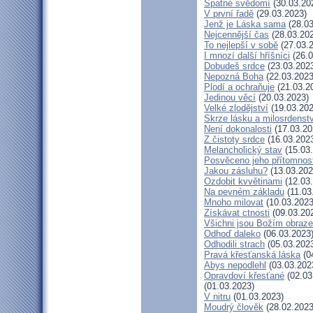
Špatné svědomí
(30.03.20
V první řadě
(29.03.2023)
Jenž je Láska sama
(28.03
Nejcennější čas
(28.03.20
To nejlepší v sobě
(27.03.
I mnozí další hříšníci
(26.0
Dobudeš srdce
(23.03.202
Nepozná Boha
(22.03.2023
Plodí a ochraňuje
(21.03.2
Jedinou věcí
(20.03.2023)
Velké zlodějství
(19.03.202
Skrze lásku a milosrdenstv
Není dokonalosti
(17.03.20
Z čistoty srdce
(16.03.202
Melancholický stav
(15.03
Posvěceno jeho přítomnos
Jakou zásluhu?
(13.03.202
Ozdobit kvvětinami
(12.03
Na pevném základu
(11.03
Mnoho milovat
(10.03.2023
Získávat ctnosti
(09.03.20
Všichni jsou Božím obraz
Odhoď daleko
(06.03.2023
Odhodili strach
(05.03.202
Pravá křesťanská láska
(0
Abys nepodlehl
(03.03.202
Opravdoví křesťané
(02.03
(01.03.2023)
V nitru
(01.03.2023)
Moudrý člověk
(28.02.2023