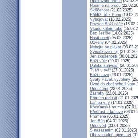
Opakování hříchů
(24.02.2
Nosíme na prsou
(22.02.20
Sklíčenost
(21.02.2025)
Přiblíží tě k Bohu
(19.02.2
Vybojovat
(18.02.2025)
Rozsah Boží péče
(16.02.
Všude kolem tebe
(15.02.2
Bez Ježíše
(14.02.2025)
Hasit oheň
(05.02.2025)
Ozvěny
(04.02.2025)
Nebojte se plakat
(03.02.2
Synáčkové moji
(31.01.20
Jen zkušeností
(30.01.202
Boží vůle
(29.01.2025)
Daleko zářivější
(28.01.20
Tváří v tvář
(27.01.2025)
Boží slovo
(26.01.2025)
Svatý Pavel, vyvolený
(25
Úvod do zbožného života
(
Odpuštění
(23.01.2025)
Zázraky
(22.01.2025)
Pramen radosti
(21.01.202
Lampa víry
(14.01.2025)
Křesťanské mumie
(07.01.
Přešťastní králové
(06.01.
Proměna
(05.01.2025)
Jen Bůh
(04.01.2025)
Odpověď
(03.01.2025)
S nasazením
(02.01.2025)
Obdivuhodné tajemství
(01