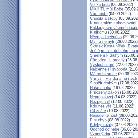
Veliká bída
(06.09.2022)
Miluji Ti, můj Bože
(05.09.
Víra roste
(04.09.2022)
Chodila a stopy
(03.09.202
K neustálému obnovování
Poklady své všemohoucno
K nikomu
(30.08.2022)
Něco jedinečného
(29.08.2
Mýlí a nemýlí
(28.08.2022)
Skřítek Kostelníček: Evang
Ještě je tolik dobrého, co 
Směrem k druhým
(26.08.
Čím více jsi mocný
(23.08
Vyslechni mě
(22.08.2022)
Nejcennější svoboda
(21.0
Máme to srdce
(20.08.202
V mysli, v srdci a na rtech
Sloužit druhým
(17.08.202
Naše snaha
(16.08.2022)
Přirozený zákon
(15.08.20
Neproplouvej
(14.08.2022)
Nezpychni!
(12.08.2022)
Kdo neslyší
(11.08.2022)
Cíl znáte
(10.08.2022)
Neoddělitelnost
(09.08.202
Plni chyb
(08.08.2022)
Kdyby každý
(07.08.2022)
Odchod do nebe
(06.08.20
Vzácný dar
(03.08.2022)