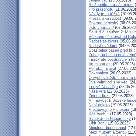
Jediná věc
(13.06.2023)
Služebníkem a nástrojem
(
Pro prázdnotu
(11.06.2023)
Někdy je to těžké
(10.06.2
Křesťanská radost
(09.06.
Pokrme nebeský
(08.06.20
Jste vnímaví?
(07.06.2023
Soužití či soužení?: Milují
Všechno očekávat od Boh
Radost ze života
(05.06.20
Radost svědomí
(04.06.20
Spasitelná bázeň před hří
Zpívají nebesa i celá zem
Tisíckráte pozdravujem te
Ita missa est
(30.05.2023)
Potřeba milovat
(27.05.202
Dokonalost
(26.05.2023)
O výchově: Strach o víru dě
Dvě velmi odlišné věci
(24
I největší naděje
(23.05.20
Naše víra
(22.05.2023)
Životní krize
(21.05.2023)
Vnímavost k Božské lásce.
Není daleko
(19.05.2023)
Prozpěvujme v utěšení
(18
Kéž bych...
(17.05.2023)
Svatý Jene Nepomucký
(1
Líbit Bohu
(15.05.2023)
Minulost- budoucnost
(12.0
Mezi mužem a ženou
(11.