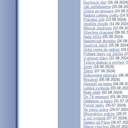
Duchovní růst
(26.09.2024
Jak potřebujeme
(25.09.20
Chůze po provaze
(24.09.2
Radost celému světu
(14.0
Prázdné sítě
(13.09.2024)
Jestliže člověk
(11.09.2024
Milovat zbožnost
(10.09.20
Všechno ztracené
(09.09.2
Naše kříže
(05.09.2024)
Napomínat druhého
(26.08
Spočívá Ježíš
(25.08.2024
Úzká cesta do radosti
(24.
Polibek lásky od Ježíše
(2
V plnosti slávy
(22.08.2024
Tvůrce dialogu a smíření
(
Směr
(18.08.2024)
Štěstí
(07.08.2024)
Dobrovolné přijímání
(06.0
Mrzutost
(05.08.2024)
Alespoň na jednu
(04.08.2
Lidská svoboda
(03.08.202
Malé oběti
(02.08.2024)
On Tě neopustí
(01.08.202
Oddanost a lásku
(31.07.2
Pečetí lásky
(30.07.2024)
Ve stavu srdce
(29.07.202
Milosrdným srdcím
(28.07.
Z níž vyrůstá
(27.07.2024)
Daleko od Pána
(26.07.202
Máme všechno
(25.07.202