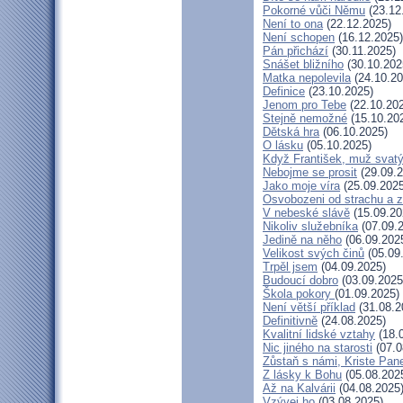
Pokorné vůči Němu
(23.12
Není to ona
(22.12.2025)
Není schopen
(16.12.2025)
Pán přichází
(30.11.2025)
Snášet bližního
(30.10.202
Matka nepolevila
(24.10.20
Definice
(23.10.2025)
Jenom pro Tebe
(22.10.20
Stejně nemožné
(15.10.20
Dětská hra
(06.10.2025)
O lásku
(05.10.2025)
Když František, muž svat
Nebojme se prosit
(29.09.2
Jako moje víra
(25.09.2025
Osvobozeni od strachu a z
V nebeské slávě
(15.09.20
Nikoliv služebníka
(07.09.
Jedině na něho
(06.09.202
Velikost svých činů
(05.09
Trpěl jsem
(04.09.2025)
Budoucí dobro
(03.09.2025
Škola pokory
(01.09.2025)
Není větší příklad
(31.08.2
Definitivně
(24.08.2025)
Kvalitní lidské vztahy
(18.
Nic jiného na starosti
(07.0
Zůstaň s námi, Kriste Pan
Z lásky k Bohu
(05.08.202
Až na Kalvárii
(04.08.2025
Vzývej ho
(03.08.2025)