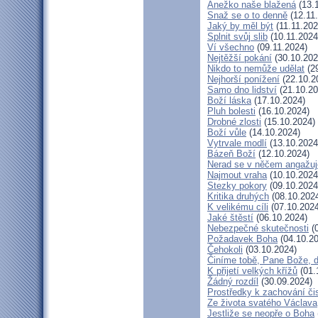
Anežko naše blažená
(13.
Snaž se o to denně
(12.11
Jaký by měl být
(11.11.202
Splnit svůj slib
(10.11.2024
Ví všechno
(09.11.2024)
Nejtěžší pokání
(30.10.202
Nikdo to nemůže udělat
(29
Nejhorší ponížení
(22.10.2
Samo dno lidství
(21.10.20
Boží láska
(17.10.2024)
Pluh bolesti
(16.10.2024)
Drobné zlosti
(15.10.2024)
Boží vůle
(14.10.2024)
Vytrvale modlí
(13.10.2024
Bázeň Boží
(12.10.2024)
Nerad se v něčem angažuj
Najmout vraha
(10.10.2024
Stezky pokory
(09.10.2024
Kritika druhých
(08.10.202
K velikému cíli
(07.10.2024
Jaké štěstí
(06.10.2024)
Nebezpečné skutečnosti
(0
Požadavek Boha
(04.10.20
Čehokoli
(03.10.2024)
Činíme tobě, Pane Bože, 
K přijetí velkých křížů
(01.
Žádný rozdíl
(30.09.2024)
Prostředky k zachování či
Ze života svatého Václava
Jestliže se neopře o Boha