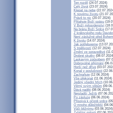
Ten rozdíl
(24.07.2024)
Celý život
(23.07.2024)
Klepat na nebe
(22.07.202
K novému životu
(21.07.20
Právě to nic
(20.07.2024)
Přitahuje Boží spásu
(19.0
V Boží milosrdenství
(18.0
Na bránu Boží Srdce
(17.0
Z královského rodu David
Není záslužné před Bohe
K životu
(14.07.2024)
Jak potřebujeme
(13.07.20
S trpělivostí
(12.07.2024)
Změní ve spravedlivé
(11.
Drobné skutky
(08.07.2024
Laskavým způsobem
(07.0
Dobrovolné přijímání
(06.0
Horší než dříve
(03.07.202
Konal v poslušnosti
(22.06
Zachraňuje
(12.06.2024)
Vše překonat
(11.06.2024)
Jediný všední hřích
(10.06
Věrný svým slibům
(09.06
Dává naději
(08.06.2024)
Nejsladší Ježíši
(07.06.20
Po zásluze
(06.06.2024)
Přispívá k očistě srdce
(05
O mnoho důležitější
(04.06
Vůči bližnímu
(03.06.2024)
Zvláštní milosti
(02.06.202