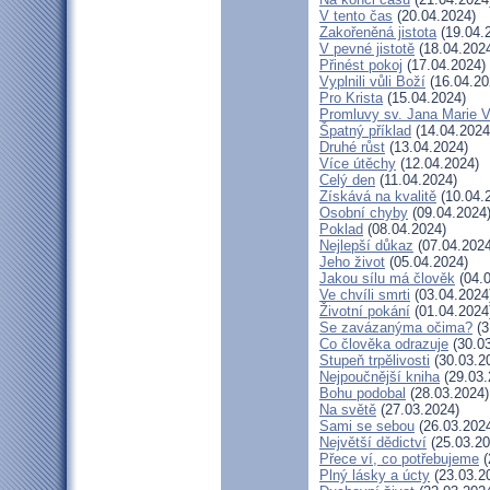
V tento čas
(20.04.2024)
Zakořeněná jistota
(19.04.
V pevné jistotě
(18.04.202
Přinést pokoj
(17.04.2024)
Vyplnili vůli Boží
(16.04.20
Pro Krista
(15.04.2024)
Promluvy sv. Jana Marie Vi
Špatný příklad
(14.04.2024
Druhé růst
(13.04.2024)
Více útěchy
(12.04.2024)
Celý den
(11.04.2024)
Získává na kvalitě
(10.04.
Osobní chyby
(09.04.2024
Poklad
(08.04.2024)
Nejlepší důkaz
(07.04.2024
Jeho život
(05.04.2024)
Jakou sílu má člověk
(04.0
Ve chvíli smrti
(03.04.2024
Životní pokání
(01.04.2024
Se zavázanýma očima?
(3
Co člověka odrazuje
(30.03
Stupeň trpělivosti
(30.03.2
Nejpoučnější kniha
(29.03.
Bohu podobal
(28.03.2024)
Na světě
(27.03.2024)
Sami se sebou
(26.03.202
Největší dědictví
(25.03.20
Přece ví, co potřebujeme
(
Plný lásky a úcty
(23.03.2