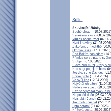
Sdílet
Související články:
Suché chrastí
(10.07.2026
Vznešená slova
(08.07.20
Můžeš hodně trpět
(07.06.
Nyní i navěky
(31.05.2026)
Zakořenit v modlitbě
(30.05
Otcova láska
(17.05.2026)
Pod Božím pohledem
(14.
Přimluv se za nás u svéh
V objetí
(07.05.2026)
Sláva buď muži, který slou
Kdo stojí po jejich boku
(04
Josefe, synu Davidův
(01.
Právě proto
(16.04.2026)
Ve svůj čas
(12.04.2026)
Největší ohrožení
(11.04.2
Naděje ve spásu
(29.03.20
Bez sebeprosazování a bez
Na poušti duše
(08.03.202
Nejslabší článek
(23.02.20
Jak mohu přispět
(22.02.2
I pro ostatní
(21.02.2026)
Křížová cesta
(20.02.2026