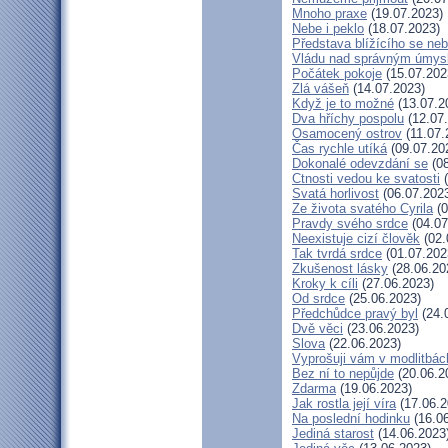
Mnoho praxe
(19.07.2023)
Nebe i peklo
(18.07.2023)
Představa blížícího se ne
Vládu nad správným úmys
Počátek pokoje
(15.07.202
Zlá vášeň
(14.07.2023)
Když je to možné
(13.07.2
Dva hříchy pospolu
(12.07
Osamocený ostrov
(11.07.
Čas rychle utíká
(09.07.20
Dokonalé odevzdání se
(08
Ctnosti vedou ke svatosti
(
Svatá horlivost
(06.07.202
Ze života svatého Cyrila
(0
Pravdy svého srdce
(04.07
Neexistuje cizí člověk
(02.
Tak tvrdá srdce
(01.07.202
Zkušenost lásky
(28.06.20
Kroky k cíli
(27.06.2023)
Od srdce
(25.06.2023)
Předchůdce pravý byl
(24.
Dvě věci
(23.06.2023)
Slova
(22.06.2023)
Vyprošuji vám v modlitbác
Bez ní to nepůjde
(20.06.2
Zdarma
(19.06.2023)
Jak rostla její víra
(17.06.2
Na poslední hodinku
(16.06
Jediná starost
(14.06.2023