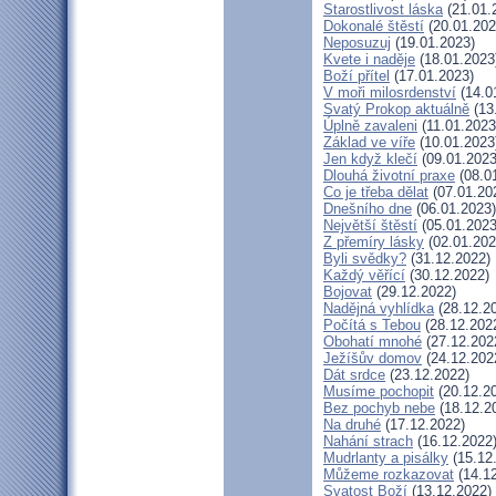
Starostlivost láska
(21.01.
Dokonalé štěstí
(20.01.202
Neposuzuj
(19.01.2023)
Kvete i naděje
(18.01.2023
Boží přítel
(17.01.2023)
V moři milosrdenství
(14.0
Svatý Prokop aktuálně
(13
Úplně zavaleni
(11.01.2023
Základ ve víře
(10.01.2023
Jen když klečí
(09.01.2023
Dlouhá životní praxe
(08.0
Co je třeba dělat
(07.01.20
Dnešního dne
(06.01.2023)
Největší štěstí
(05.01.2023
Z přemíry lásky
(02.01.202
Byli svědky?
(31.12.2022)
Každý věřící
(30.12.2022)
Bojovat
(29.12.2022)
Nadějná vyhlídka
(28.12.2
Počítá s Tebou
(28.12.202
Obohatí mnohé
(27.12.202
Ježíšův domov
(24.12.202
Dát srdce
(23.12.2022)
Musíme pochopit
(20.12.2
Bez pochyb nebe
(18.12.2
Na druhé
(17.12.2022)
Nahání strach
(16.12.2022
Mudrlanty a pisálky
(15.12
Můžeme rozkazovat
(14.12
Svatost Boží
(13.12.2022)