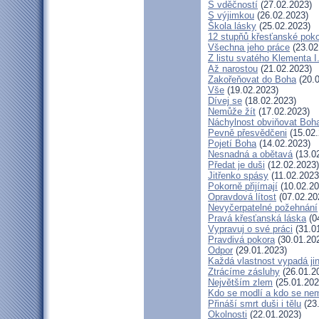
S vděčností
(27.02.2023)
S výjimkou
(26.02.2023)
Škola lásky
(25.02.2023)
12 stupňů křesťanské pok
Všechna jeho práce
(23.02
Z listu svatého Klementa I
Až narostou
(21.02.2023)
Zakořeňovat do Boha
(20.0
Vše
(19.02.2023)
Dívej se
(18.02.2023)
Nemůže žít
(17.02.2023)
Náchylnost obviňovat Boh
Pevně přesvědčeni
(15.02.
Pojetí Boha
(14.02.2023)
Nesnadná a obětavá
(13.0
Předat je duši
(12.02.2023)
Jitřenko spásy
(11.02.2023
Pokorně přijímají
(10.02.20
Opravdová lítost
(07.02.20
Nevyčerpatelné požehnání
Pravá křesťanská láska
(0
Vypravuj o své práci
(31.0
Pravdivá pokora
(30.01.20
Odpor
(29.01.2023)
Každá vlastnost vypadá ji
Ztrácíme zásluhy
(26.01.2
Největším zlem
(25.01.202
Kdo se modlí a kdo se ne
Přináší smrt duši i tělu
(23
Okolnosti
(22.01.2023)