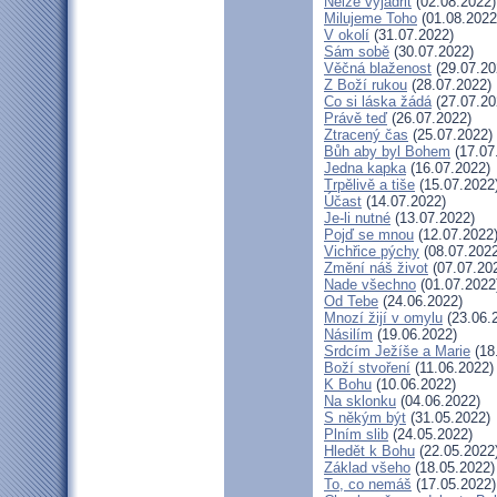
Nelze vyjádřit
(02.08.2022)
Milujeme Toho
(01.08.2022
V okolí
(31.07.2022)
Sám sobě
(30.07.2022)
Věčná blaženost
(29.07.20
Z Boží rukou
(28.07.2022)
Co si láska žádá
(27.07.20
Právě teď
(26.07.2022)
Ztracený čas
(25.07.2022)
Bůh aby byl Bohem
(17.07
Jedna kapka
(16.07.2022)
Trpělivě a tiše
(15.07.2022
Účast
(14.07.2022)
Je-li nutné
(13.07.2022)
Pojď se mnou
(12.07.2022
Vichřice pýchy
(08.07.2022
Změní náš život
(07.07.20
Nade všechno
(01.07.2022
Od Tebe
(24.06.2022)
Mnozí žijí v omylu
(23.06.
Násilím
(19.06.2022)
Srdcím Ježíše a Marie
(18
Boží stvoření
(11.06.2022)
K Bohu
(10.06.2022)
Na sklonku
(04.06.2022)
S někým být
(31.05.2022)
Plním slib
(24.05.2022)
Hledět k Bohu
(22.05.2022
Základ všeho
(18.05.2022)
To, co nemáš
(17.05.2022)