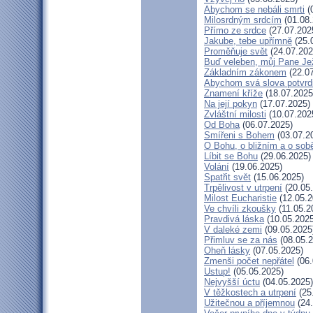
Abychom se nebáli smrti
(
Milosrdným srdcím
(01.08.
Přímo ze srdce
(27.07.202
Jakube, tebe upřímně
(25.
Proměňuje svět
(24.07.202
Buď veleben, můj Pane Jež
Základním zákonem
(22.07
Abychom svá slova potvrdi
Znamení kříže
(18.07.2025
Na její pokyn
(17.07.2025)
Zvláštní milosti
(10.07.202
Od Boha
(06.07.2025)
Smířeni s Bohem
(03.07.2
O Bohu, o bližním a o sob
Líbit se Bohu
(29.06.2025)
Volání
(19.06.2025)
Spatřit svět
(15.06.2025)
Trpělivost v utrpení
(20.05
Milost Eucharistie
(12.05.2
Ve chvíli zkoušky
(11.05.2
Pravdivá láska
(10.05.2025
V daleké zemi
(09.05.2025
Přimluv se za nás
(08.05.2
Oheň lásky
(07.05.2025)
Zmenši počet nepřátel
(06.
Ustup!
(05.05.2025)
Nejvyšší úctu
(04.05.2025)
V těžkostech a utrpení
(25
Užitečnou a příjemnou
(24.