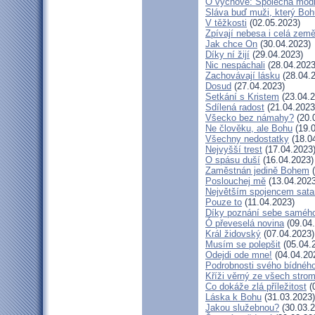
O výchově: Společná modlit
Sláva buď muži, který Bohu
V těžkosti
(02.05.2023)
Zpívají nebesa i celá zem
Jak chce On
(30.04.2023)
Díky ní žijí
(29.04.2023)
Nic nespáchali
(28.04.2023
Zachovávají lásku
(28.04.
Dosud
(27.04.2023)
Setkání s Kristem
(23.04.2
Sdílená radost
(21.04.2023
Všecko bez námahy?
(20.
Ne člověku, ale Bohu
(19.0
Všechny nedostatky
(18.0
Nejvyšší trest
(17.04.2023
O spásu duší
(16.04.2023)
Zaměstnán jedině Bohem
(
Poslouchej mě
(13.04.2023
Největším spojencem sata
Pouze to
(11.04.2023)
Díky poznání sebe saméh
Ó převeselá novina
(09.04
Král židovský
(07.04.2023)
Musím se polepšit
(05.04.
Odejdi ode mne!
(04.04.20
Podrobnosti svého bídného
Kříži věrný ze všech stro
Co dokáže zlá příležitost
(
Láska k Bohu
(31.03.2023)
Jakou služebnou?
(30.03.2