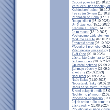
Osobní povolání
(25.10.20
Větší cenu než všechny ob
Každodenní práce
(19.10.2
I se svým Synem
(18.10.2
Přicházejí od Boha
(17.10.
Reaguj klidně
(16.10.2023)
Umět žasnout
(15.10.2023
Kráčíme s Pánem
(14.10.2
Je to radost
(12.10.2023)
Postupujme vždy stejným
Modlíme se k Ní
(07.10.20
Zatvrzelé srdce
(06.10.202
Předurčení pro nebe
(05.10
Vítán nebeskými zástupy
(
Tvář Otce
(02.10.2023)
Láska, která stojí za to
(01
Srdcem v nebi
(30.09.2023
Opuštění dobrého
(27.09.2
Zahrnuje všechny
(26.09.2
Život víry
(25.09.2023)
Naši práci
(22.09.2023)
Naše láska
(21.09.2023)
Nedostatek lásky
(20.09.2
Raduj se se svým Přítele
S nimi pokojně smířit
(13.0
Nechtějí to přijmout
(12.09
Pronesena naprázdno
(03.
Jejich srdce stále poroste
(
Láska rodiny
(28.08.2023)
Pro jeho lásku něco vytrpě