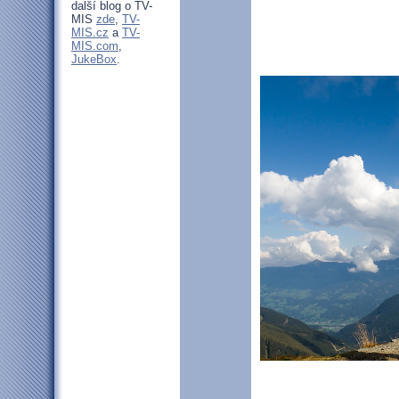
další blog o TV-
MIS
zde
,
TV-
MIS.cz
a
TV-
MIS.com
,
JukeBox
.