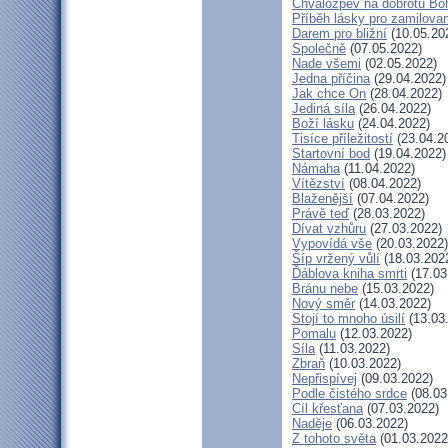
Chvalozpěv na dobrotu Bo
Příběh lásky pro zamilova
Darem pro bližní
(10.05.20
Společně
(07.05.2022)
Nade všemi
(02.05.2022)
Jedna příčina
(29.04.2022)
Jak chce On
(28.04.2022)
Jediná síla
(26.04.2022)
Boží lásku
(24.04.2022)
Tisíce příležitostí
(23.04.2
Startovní bod
(19.04.2022)
Námaha
(11.04.2022)
Vítězství
(08.04.2022)
Blaženější
(07.04.2022)
Právě teď
(28.03.2022)
Dívat vzhůru
(27.03.2022)
Vypovídá vše
(20.03.2022)
Šíp vržený vůlí
(18.03.202
Ďáblova kniha smrti
(17.03
Bránu nebe
(15.03.2022)
Nový směr
(14.03.2022)
Stojí to mnoho úsilí
(13.03
Pomalu
(12.03.2022)
Síla
(11.03.2022)
Zbraň
(10.03.2022)
Nepřispívej
(09.03.2022)
Podle čistého srdce
(08.03
Cíl křesťana
(07.03.2022)
Naděje
(06.03.2022)
Z tohoto světa
(01.03.2022