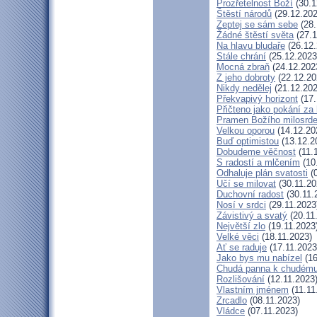
Prozřetelnost Boží
(30.1
Štěstí národů
(29.12.202
Zeptej se sám sebe
(28.
Žádné štěstí světa
(27.1
Na hlavu bludaře
(26.12.
Stále chrání
(25.12.2023
Mocná zbraň
(24.12.202
Z jeho dobroty
(22.12.20
Nikdy nedělej
(21.12.202
Překvapivý horizont
(17.
Přičteno jako pokání za 
Pramen Božího milosrde
Velkou oporou
(14.12.20
Buď optimistou
(13.12.2
Dobudeme věčnost
(11.
S radostí a mlčením
(10
Odhaluje plán svatosti
(0
Učí se milovat
(30.11.20
Duchovní radost
(30.11.
Nosí v srdci
(29.11.2023
Závistivý a svatý
(20.11
Největší zlo
(19.11.2023
Velké věci
(18.11.2023)
Ať se raduje
(17.11.2023
Jako bys mu nabízel
(16
Chudá panna k chudému
Rozlišování
(12.11.2023
Vlastním jménem
(11.11
Zrcadlo
(08.11.2023)
Vládce
(07.11.2023)