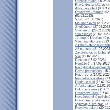
Odhodili strach
(05.03.2
Pravá křesťanská láska
Abys nepodlehl
(03.03.2
Opravdoví křesťané
(02.
(01.03.2023)
V nitru
(01.03.2023)
Moudrý člověk
(28.02.20
S vděčností
(27.02.2023
S výjimkou
(26.02.2023)
Škola lásky
(25.02.2023
12 stupňů křesťanské p
Všechna jeho práce
(23.
Z listu svatého Klementa
Až narostou
(21.02.2023
Zakořeňovat do Boha
(2
Vše
(19.02.2023)
Dívej se
(18.02.2023)
Nemůže žít
(17.02.2023
Náchylnost obviňovat B
Pevně přesvědčeni
(15.
Pojetí Boha
(14.02.2023
Nesnadná a obětavá
(13
Předat je duši
(12.02.20
Jitřenko spásy
(11.02.20
Pokorně přijímají
(10.02
Opravdová lítost
(07.02.
Nevyčerpatelné požehná
Pravá křesťanská láska
Vypravuj o své práci
(31
Pravdivá pokora
(30.01.