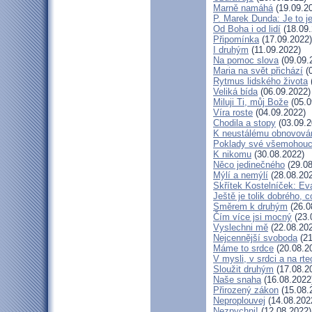
Marně namáhá
(19.09.2
P. Marek Dunda: Je to j
Od Boha i od lidí
(18.09.
Připomínka
(17.09.2022)
I druhým
(11.09.2022)
Na pomoc slova
(09.09.
Maria na svět přichází
(0
Rytmus lidského života
Veliká bída
(06.09.2022)
Miluji Ti, můj Bože
(05.0
Víra roste
(04.09.2022)
Chodila a stopy
(03.09.2
K neustálému obnovová
Poklady své všemohouc
K nikomu
(30.08.2022)
Něco jedinečného
(29.08
Mýlí a nemýlí
(28.08.20
Skřítek Kostelníček: Eva
Ještě je tolik dobrého, c
Směrem k druhým
(26.0
Čím více jsi mocný
(23.
Vyslechni mě
(22.08.20
Nejcennější svoboda
(21
Máme to srdce
(20.08.2
V mysli, v srdci a na rte
Sloužit druhým
(17.08.2
Naše snaha
(16.08.2022
Přirozený zákon
(15.08.
Neproplouvej
(14.08.202
Nezpychni!
(12.08.2022)