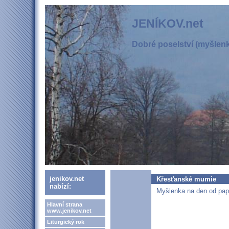
JENÍKOV.net
Dobré poselství (myšlenka
jenikov.net
Křesťanské mumie
nabízí:
Myšlenka na den od pape
Hlavní strana
www.jenikov.net
Liturgický rok