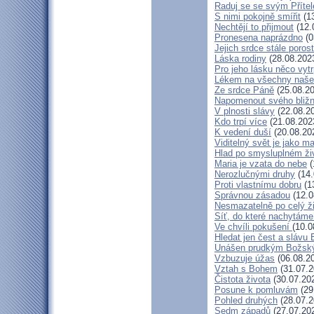
Raduj se se svým Příte
S nimi pokojně smířit
(13
Nechtějí to přijmout
(12.
Pronesena naprázdno
(0
Jejich srdce stále poros
Láska rodiny
(28.08.202
Pro jeho lásku něco vytr
Lékem na všechny naše
Ze srdce Páně
(25.08.20
Napomenout svého bližn
V plnosti slávy
(22.08.2
Kdo trpí více
(21.08.202
K vedení duší
(20.08.20
Viditelný svět je jako m
Hlad po smysluplném ži
Maria je vzata do nebe
(
Nerozlučnými druhy
(14.
Proti vlastnímu dobru
(1
Správnou zásadou
(12.0
Nesmazatelně po celý ž
Síť, do které nachytáme
Ve chvíli pokušení
(10.0
Hledat jen čest a slávu 
Unášen prudkým Božsk
Vzbuzuje úžas
(06.08.2
Vztah s Bohem
(31.07.2
Čistota života
(30.07.20
Posune k pomluvám
(29
Pohled druhých
(28.07.2
Sedm západů
(27.07.20