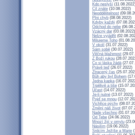
Kdo neslyší
(11.08.2022
Cíl znáte
(10.08.2022)
Neoddělitelnost
(09.08.2
Plni chyb
(08.08.2022)
Kdyby každý
(07.08.202
Odchod do nebe
(06.08.
Vzácný dar
(03.08.2022)
Nelze vyjádřit
(02.08.20
Milujeme Toho
(01.08.20
V okolí
(31.07.2022)
Sám sobě
(30.07.2022)
Věčná blaženost
(29.07.
Z Boží rukou
(28.07.202
Co si láska žádá
(27.07.
Právě teď
(26.07.2022)
Ztracený čas
(25.07.202
Bůh aby byl Bohem
(17.
Jedna kapka
(16.07.202
Trpělivě a tiše
(15.07.20
Účast
(14.07.2022)
Je-li nutné
(13.07.2022)
Pojď se mnou
(12.07.20
Vichřice pýchy
(08.07.2
Změní náš život
(07.07.
Nade všechno
(01.07.20
Od Tebe
(24.06.2022)
Mnozí žijí v omylu
(23.0
Násilím
(19.06.2022)
Srdcím Ježíše a Marie
(