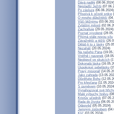
Dává naději
(08.06.2024
Nejsladší Ježíši
(07.06.
Po zásluze
(06.06.2024)
Přispívá k očistě srdce
(
O mnoho důležitější
(04.
Vůči bližnímu
(03.06.20
Zvláštní milosti
(02.06.2
Zachraňuje
(29.05.2024)
Poznat vyvolené
(28.05.
Přijímá stále novou sílu
Závažnější a těžší
(26.0
Děláš-li to z lásky
(25.05
Nezahálí
(20.05.2024)
Na našeho Pána
(19.05.
Vnitřně i navenek
(18.05
Neobjevil ve skutcích
(1
Dokonalá láska
(16.05.2
Uspokojují sebelásku
(1
Pravý misionář
(14.05.2
Jako zahrada
(13.05.202
Důvěřujte Bohu
(12.05.2
Pro křesťana
(11.05.202
S úsměvem
(10.05.2024
Vynahrazovat své hřích
Malé výbuchy hněvu
(08
Kristův učedník
(07.05.2
Rada do života
(06.05.2
Odpověď
(05.05.2024)
Jemným způsobem
(04.
Klíč
(03.05.2024)