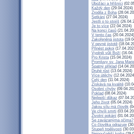
Ubožáci a hříšníci
(02.0
Každý den
(29.04.2024)
Zrodila z Boha
(28.04.20
Setkání
(27.04.2024)
Jestli o to stojíš
(26.04.
Je to více
(22.04.2024)
Na konci časů
(21.04.20
V tento čas
(20.04.2024
Zakořeněná jistota
(19.0
V pevné jistotě
(18.04.2
Přinést pokoj
(17.04.202
Vyplnili vůli Boží
(16.04.
Pro Krista
(15.04.2024)
Promluvy sv. Jana Marie
Špatný příklad
(14.04.20
Druhé růst
(13.04.2024)
Více útěchy
(12.04.2024
Celý den
(11.04.2024)
Získává na kvalitě
(10.0
Osobní chyby
(09.04.20
Poklad
(08.04.2024)
Nejlepší důkaz
(07.04.2
Jeho život
(05.04.2024)
Jakou sílu má člověk
(0
Ve chvíli smrti
(03.04.20
Životní pokání
(01.04.20
Se zavázanýma očima?
Co člověka odrazuje
(30
Stupeň trpělivosti
(30.03
Nejpoučnější kniha
(29.0