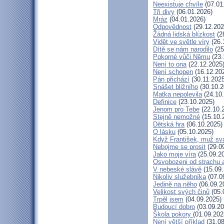
Neexistuje chvíle
(07.01
Tři divy
(06.01.2026)
Mráz
(04.01.2026)
Odpovědnost
(29.12.202
Žádná lidská blízkost
(2
Vidět ve světle víry
(26.
Dítě se nám narodilo
(25
Pokorné vůči Němu
(23.
Není to ona
(22.12.2025
Není schopen
(16.12.20
Pán přichází
(30.11.2025
Snášet bližního
(30.10.2
Matka nepolevila
(24.10
Definice
(23.10.2025)
Jenom pro Tebe
(22.10.
Stejně nemožné
(15.10.
Dětská hra
(06.10.2025)
O lásku
(05.10.2025)
Když František, muž sv
Nebojme se prosit
(29.0
Jako moje víra
(25.09.2
Osvobozeni od strachu 
V nebeské slávě
(15.09.
Nikoliv služebníka
(07.0
Jedině na něho
(06.09.2
Velikost svých činů
(05.
Trpěl jsem
(04.09.2025)
Budoucí dobro
(03.09.20
Škola pokory
(01.09.202
Není větší příklad
(31.08