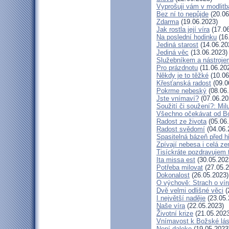
Vyprošuji vám v modlit
Bez ní to nepůjde
(20.06
Zdarma
(19.06.2023)
Jak rostla její víra
(17.06
Na poslední hodinku
(16
Jediná starost
(14.06.20
Jediná věc
(13.06.2023)
Služebníkem a nástroje
Pro prázdnotu
(11.06.20
Někdy je to těžké
(10.06
Křesťanská radost
(09.0
Pokrme nebeský
(08.06
Jste vnímaví?
(07.06.20
Soužití či soužení?: Milu
Všechno očekávat od B
Radost ze života
(05.06
Radost svědomí
(04.06.
Spasitelná bázeň před 
Zpívají nebesa i celá z
Tisíckráte pozdravujem 
Ita missa est
(30.05.202
Potřeba milovat
(27.05.2
Dokonalost
(26.05.2023)
O výchově: Strach o víru 
Dvě velmi odlišné věci
(
I největší naděje
(23.05.
Naše víra
(22.05.2023)
Životní krize
(21.05.2023
Vnímavost k Božské lás
Není daleko
(19.05.2023