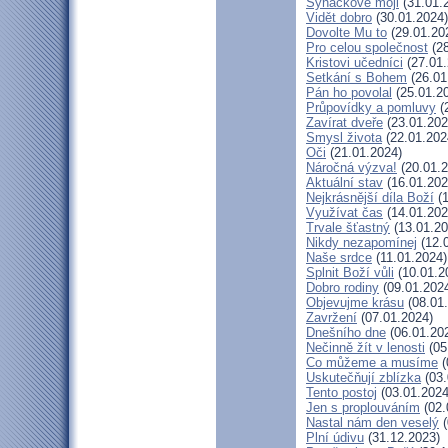
Synáčkové moji
(31.01.
Vidět dobro
(30.01.2024)
Dovolte Mu to
(29.01.20
Pro celou společnost
(28
Kristovi učedníci
(27.01.
Setkání s Bohem
(26.01
Pán ho povolal
(25.01.2
Průpovídky a pomluvy
(
Zavírat dveře
(23.01.202
Smysl života
(22.01.202
Oči
(21.01.2024)
Náročná výzva!
(20.01.2
Aktuální stav
(16.01.202
Nejkrásnější díla Boží
(1
Využívat čas
(14.01.202
Trvale šťastný
(13.01.20
Nikdy nezapomínej
(12.
Naše srdce
(11.01.2024)
Splnit Boží vůli
(10.01.2
Dobro rodiny
(09.01.202
Objevujme krásu
(08.01
Zavržení
(07.01.2024)
Dnešního dne
(06.01.20
Nečinně žít v lenosti
(05
Co můžeme a musíme
(
Uskutečňují zblízka
(03.
Tento postoj
(03.01.2024
Jen s proplouváním
(02.
Nastal nám den veselý
(
Plní údivu
(31.12.2023)