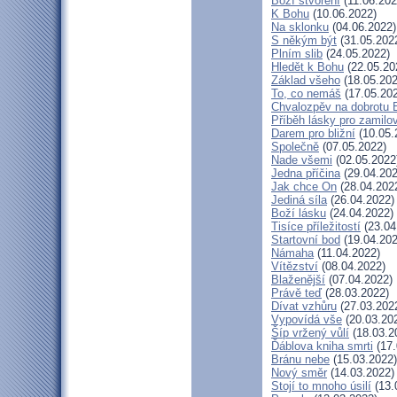
Boží stvoření
(11.06.202
K Bohu
(10.06.2022)
Na sklonku
(04.06.2022)
S někým být
(31.05.202
Plním slib
(24.05.2022)
Hledět k Bohu
(22.05.20
Základ všeho
(18.05.202
To, co nemáš
(17.05.20
Chvalozpěv na dobrotu 
Příběh lásky pro zamilo
Darem pro bližní
(10.05.
Společně
(07.05.2022)
Nade všemi
(02.05.2022
Jedna příčina
(29.04.202
Jak chce On
(28.04.202
Jediná síla
(26.04.2022)
Boží lásku
(24.04.2022)
Tisíce příležitostí
(23.04
Startovní bod
(19.04.202
Námaha
(11.04.2022)
Vítězství
(08.04.2022)
Blaženější
(07.04.2022)
Právě teď
(28.03.2022)
Dívat vzhůru
(27.03.202
Vypovídá vše
(20.03.20
Šíp vržený vůlí
(18.03.2
Ďáblova kniha smrti
(17.
Bránu nebe
(15.03.2022)
Nový směr
(14.03.2022)
Stojí to mnoho úsilí
(13.