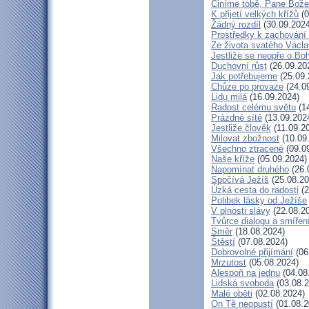
Činíme tobě, Pane Bože
K přijetí velkých křížů
(0
Žádný rozdíl
(30.09.2024
Prostředky k zachování 
Ze života svatého Václ
Jestliže se neopře o Bo
Duchovní růst
(26.09.20
Jak potřebujeme
(25.09.
Chůze po provaze
(24.0
Lidu milá
(16.09.2024)
Radost celému světu
(14
Prázdné sítě
(13.09.202
Jestliže člověk
(11.09.2
Milovat zbožnost
(10.09
Všechno ztracené
(09.0
Naše kříže
(05.09.2024)
Napomínat druhého
(26.
Spočívá Ježíš
(25.08.20
Úzká cesta do radosti
(2
Polibek lásky od Ježíše
V plnosti slávy
(22.08.2
Tvůrce dialogu a smířen
Směr
(18.08.2024)
Štěstí
(07.08.2024)
Dobrovolné přijímání
(06
Mrzutost
(05.08.2024)
Alespoň na jednu
(04.08
Lidská svoboda
(03.08.2
Malé oběti
(02.08.2024)
On Tě neopustí
(01.08.2