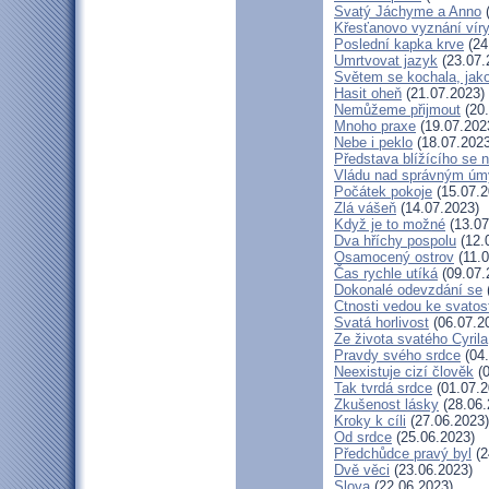
Svatý Jáchyme a Anno
(
Křesťanovo vyznání víry
Poslední kapka krve
(24
Umrtvovat jazyk
(23.07.
Světem se kochala, jako
Hasit oheň
(21.07.2023)
Nemůžeme přijmout
(20.
Mnoho praxe
(19.07.202
Nebe i peklo
(18.07.2023
Představa blížícího se 
Vládu nad správným ú
Počátek pokoje
(15.07.2
Zlá vášeň
(14.07.2023)
Když je to možné
(13.07
Dva hříchy pospolu
(12.
Osamocený ostrov
(11.0
Čas rychle utíká
(09.07.
Dokonalé odevzdání se
Ctnosti vedou ke svatos
Svatá horlivost
(06.07.2
Ze života svatého Cyrila
Pravdy svého srdce
(04.
Neexistuje cizí člověk
(0
Tak tvrdá srdce
(01.07.2
Zkušenost lásky
(28.06.
Kroky k cíli
(27.06.2023)
Od srdce
(25.06.2023)
Předchůdce pravý byl
(2
Dvě věci
(23.06.2023)
Slova
(22.06.2023)