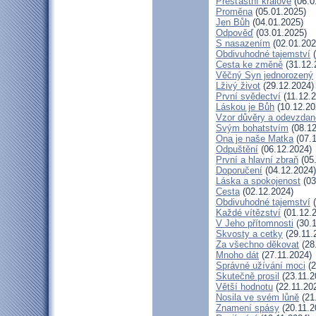
Přešťastní králové
(06.0
Proměna
(05.01.2025)
Jen Bůh
(04.01.2025)
Odpověď
(03.01.2025)
S nasazením
(02.01.202
Obdivuhodné tajemství
(
Cesta ke změně
(31.12.
Věčný Syn jednorozený
Lživý život
(29.12.2024)
První svědectví
(11.12.2
Láskou je Bůh
(10.12.20
Vzor důvěry a odevzdan
Svým bohatstvím
(08.12
Ona je naše Matka
(07.1
Odpuštění
(06.12.2024)
První a hlavní zbraň
(05
Doporučení
(04.12.2024)
Láska a spokojenost
(03
Cesta
(02.12.2024)
Obdivuhodné tajemství
(
Každé vítězství
(01.12.
V Jeho přítomnosti
(30.1
Skvosty a cetky
(29.11.
Za všechno děkovat
(28
Mnoho dát
(27.11.2024)
Správné užívání moci
(2
Skutečně prosil
(23.11.2
Větší hodnotu
(22.11.20
Nosila ve svém lůně
(21
Znamení spásy
(20.11.2