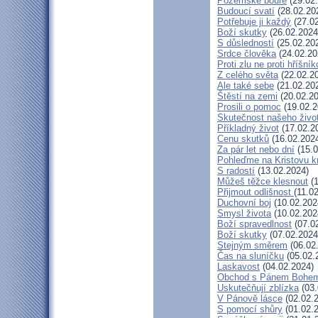
Pozemské bouře
(29.02
Budoucí svatí
(28.02.20
Potřebuje ji každý
(27.02
Boží skutky
(26.02.2024
S důsledností
(25.02.20
Srdce člověka
(24.02.20
Proti zlu ne proti hříšník
Z celého světa
(22.02.2
Ale také sebe
(21.02.20
Štěstí na zemi
(20.02.20
Prosili o pomoc
(19.02.2
Skutečnost našeho živo
Příkladný život
(17.02.2
Cenu skutků
(16.02.202
Za pár let nebo dní
(15.0
Pohleďme na Kristovu k
S radostí
(13.02.2024)
Můžeš těžce klesnout
(1
Přijmout odlišnost
(11.0
Duchovní boj
(10.02.202
Smysl života
(10.02.202
Boží spravedlnost
(07.0
Boží skutky
(07.02.2024
Stejným směrem
(06.02
Čas na sluníčku
(05.02.
Laskavost
(04.02.2024)
Obchod s Pánem Bohe
Uskutečňují zblízka
(03.
V Pánově lásce
(02.02.
S pomocí shůry
(01.02.