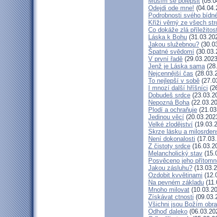
Musím se polepšit
(05.0
Odejdi ode mne!
(04.04.
Podrobnosti svého bídné
Kříži věrný ze všech st
Co dokáže zlá příležitos
Láska k Bohu
(31.03.20
Jakou služebnou?
(30.0
Špatné svědomí
(30.03.
V první řadě
(29.03.2023
Jenž je Láska sama
(28
Nejcennější čas
(28.03.
To nejlepší v sobě
(27.0
I mnozí další hříšníci
(26
Dobudeš srdce
(23.03.2
Nepozná Boha
(22.03.20
Plodí a ochraňuje
(21.03
Jedinou věcí
(20.03.202
Velké zlodějství
(19.03.
Skrze lásku a milosrden
Není dokonalosti
(17.03.
Z čistoty srdce
(16.03.2
Melancholický stav
(15.
Posvěceno jeho přítomn
Jakou zásluhu?
(13.03.2
Ozdobit kvvětinami
(12.
Na pevném základu
(11.
Mnoho milovat
(10.03.20
Získávat ctnosti
(09.03.
Všichni jsou Božím obr
Odhoď daleko
(06.03.20