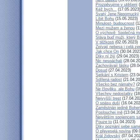
Prozpěvujme v utěšení
(
Kéž bych...
(17.05.2023
Svatý Jene Nepomucký
Líbit Bohu
(15.05.2023)
Minulost- budoucnost
(1
Mezi mužem a ženou
(1
O výchově: Společná mod
Sláva buď muži, který B
V těžkosti
(02.05.2023)
Zpívají nebesa i celá z
Jak chce On
(30.04.202
Díky ní žijí
(29.04.2023)
Nic nespáchali
(28.04.20
Zachovávají lásku
(28.0
Dosud
(27.04.2023)
Setkání s Kristem
(23.0
Sdílená radost
(21.04.20
Všecko bez námahy?
(2
Ne člověku, ale Bohu
(1
Všechny nedostatky
(18
Nejvyšší trest
(17.04.20
O spásu duší
(16.04.202
Zaměstnán jedině Bohe
Poslouchej mě
(13.04.2
Největším spojencem s
Pouze to
(11.04.2023)
Díky poznání sebe sam
Ó převeselá novina
(09.
Král židovský
(07.04.20