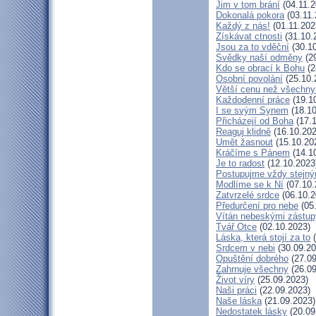
Jim v tom brání
(04.11.2
Dokonalá pokora
(03.11.
Každý z nás!
(01.11.202
Získávat ctnosti
(31.10.
Jsou za to vděční
(30.10
Svědky naší odměny
(29
Kdo se obrací k Bohu
(2
Osobní povolání
(25.10.
Větší cenu než všechny
Každodenní práce
(19.1
I se svým Synem
(18.10
Přicházejí od Boha
(17.1
Reaguj klidně
(16.10.202
Umět žasnout
(15.10.20
Kráčíme s Pánem
(14.1
Je to radost
(12.10.2023
Postupujme vždy stejn
Modlíme se k Ní
(07.10.
Zatvrzelé srdce
(06.10.2
Předurčení pro nebe
(05
Vítán nebeskými zástup
Tvář Otce
(02.10.2023)
Láska, která stojí za to
(
Srdcem v nebi
(30.09.20
Opuštění dobrého
(27.09
Zahrnuje všechny
(26.09
Život víry
(25.09.2023)
Naši práci
(22.09.2023)
Naše láska
(21.09.2023)
Nedostatek lásky
(20.09