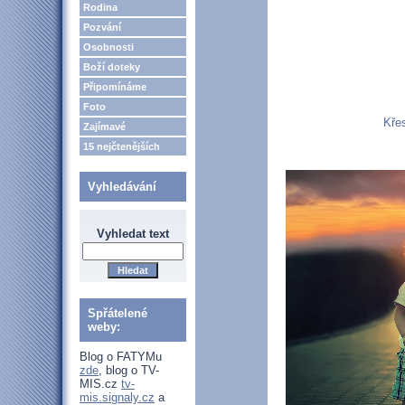
Rodina
Pozvání
Osobnosti
Boží doteky
Připomínáme
Foto
Kře
Zajímavé
15 nejčtenějších
Vyhledávání
Vyhledat text
Spřátelené
weby:
Blog o FATYMu
zde
, blog o TV-
MIS.cz
tv-
mis.signaly.cz
a