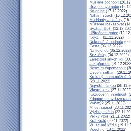
Musíme pochopit
(20.12
Bez pochyb nebe
(18.12
Na druhé
(17.12.2022)
Nahání strach
(16.12.20
Mudrlanty a pisálky
(15.
Můžeme rozkazovat
(14
Svatost Boží
(13.12.202
Užitečnost práce
(12.12
Když...
(11.12.2022)
Nekonečná hodnota
(09.
Cesta
(06.12.2022)
Na kolenou
(05.12.2022)
Bez lásky
(04.12.2022)
Záležitost jiných lidí
(03.
Jak přemoci
(01.12.2022
Nesmím zapomenout
(3
Osobní setkání
(29.11.2
Krokodýl aneb můžeš růs
(28.11.2022)
Největší láskou
(28.11.2
Vlastní zisk
(27.11.2022
Každodenní všedností
(
Zdrojem opravdové rados
Vyňatý?
(25.11.2022)
Milost snášet
(23.11.202
Výzbroj světla
(22.11.20
Veliký vzor
(21.11.2022)
Král Králů
(20.11.2022)
Ví, že má křídla
(19.11.
Všechno
(18.11.2022)