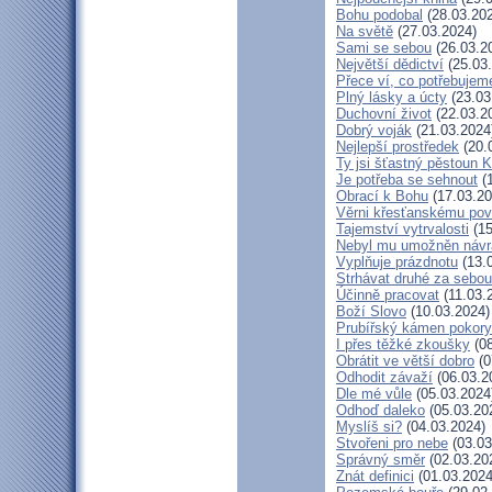
Bohu podobal
(28.03.20
Na světě
(27.03.2024)
Sami se sebou
(26.03.2
Největší dědictví
(25.03
Přece ví, co potřebujem
Plný lásky a úcty
(23.03
Duchovní život
(22.03.2
Dobrý voják
(21.03.2024
Nejlepší prostředek
(20.
Ty jsi šťastný pěstoun K
Je potřeba se sehnout
(1
Obrací k Bohu
(17.03.20
Věrni křesťanskému pov
Tajemství vytrvalosti
(15
Nebyl mu umožněn návr
Vyplňuje prázdnotu
(13.
Strhávat druhé za sebou
Účinně pracovat
(11.03.
Boží Slovo
(10.03.2024)
Prubířský kámen pokory
I přes těžké zkoušky
(08
Obrátit ve větší dobro
(0
Odhodit závaží
(06.03.2
Dle mé vůle
(05.03.2024
Odhoď daleko
(05.03.20
Myslíš si?
(04.03.2024)
Stvořeni pro nebe
(03.03
Správný směr
(02.03.20
Znát definici
(01.03.2024