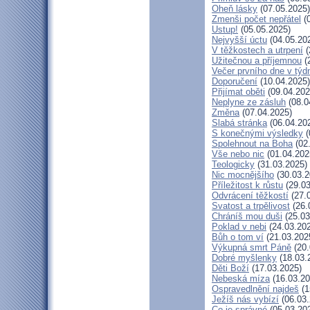
Oheň lásky
(07.05.2025)
Zmenši počet nepřátel
(0
Ustup!
(05.05.2025)
Nejvyšší úctu
(04.05.20
V těžkostech a utrpení
(
Užitečnou a příjemnou
(
Večer prvního dne v týd
Doporučení
(10.04.2025)
Přijímat oběti
(09.04.202
Neplyne ze zásluh
(08.0
Změna
(07.04.2025)
Slabá stránka
(06.04.20
S konečnými výsledky
(
Spolehnout na Boha
(02
Vše nebo nic
(01.04.202
Teologicky
(31.03.2025)
Nic mocnějšího
(30.03.2
Příležitost k růstu
(29.03
Odvrácení těžkostí
(27.
Svatost a trpělivost
(26.
Chráníš mou duši
(25.03
Poklad v nebi
(24.03.20
Bůh o tom ví
(21.03.202
Výkupná smrt Páně
(20.
Dobré myšlenky
(18.03.
Děti Boží
(17.03.2025)
Nebeská míza
(16.03.20
Ospravedlnění najdeš
(1
Ježíš nás vybízí
(06.03.
Co je správné
(05.03.20