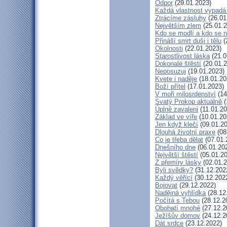
Odpor
(29.01.2023)
Každá vlastnost vypadá 
Ztrácíme zásluhy
(26.01
Největším zlem
(25.01.2
Kdo se modlí a kdo se 
Přináší smrt duši i tělu
(
Okolnosti
(22.01.2023)
Starostlivost láska
(21.0
Dokonalé štěstí
(20.01.2
Neposuzuj
(19.01.2023)
Kvete i naděje
(18.01.20
Boží přítel
(17.01.2023)
V moři milosrdenství
(14
Svatý Prokop aktuálně
(
Úplně zavaleni
(11.01.20
Základ ve víře
(10.01.20
Jen když klečí
(09.01.20
Dlouhá životní praxe
(08
Co je třeba dělat
(07.01.
Dnešního dne
(06.01.20
Největší štěstí
(05.01.20
Z přemíry lásky
(02.01.2
Byli svědky?
(31.12.202
Každý věřící
(30.12.202
Bojovat
(29.12.2022)
Nadějná vyhlídka
(28.12
Počítá s Tebou
(28.12.2
Obohatí mnohé
(27.12.2
Ježíšův domov
(24.12.2
Dát srdce
(23.12.2022)