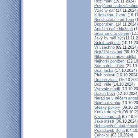
Rozjímání
(19.11.2024)
Povýšená nade všechn
Vzácný dar
(17.11.2024)
K lidskému životu
(16.11
Neodloučit se od Tebe
(1
Doporučení
(14.11.2024)
Anežko naše blažená
(1
Snaž se o to denně
(12.
Jaký by měl být
(11.11.
Splnit svůj slib
(10.11.20
Ví všechno
(09.11.2024)
Nejtěžší pokání
(30.10.2
Nikdo to nemůže udělat
Nejhorší ponížení
(22.10
Samo dno lidství
(21.10
Boží láska
(17.10.2024)
Pluh bolesti
(16.10.2024
Drobné zlosti
(15.10.202
Boží vůle
(14.10.2024)
Vytrvale modlí
(13.10.20
Bázeň Boží
(12.10.2024
Nerad se v něčem anga
Najmout vraha
(10.10.20
Stezky pokory
(09.10.20
Kritika druhých
(08.10.2
K velikému cíli
(07.10.2
Jaké štěstí
(06.10.2024)
Nebezpečné skutečnost
Požadavek Boha
(04.10
Čehokoli
(03.10.2024)