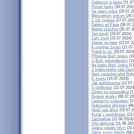
Oddanost a lásku
(31.07
Pečetí lásky
(30.07.202
Ve stavu srdce
(29.07.2
Milosrdným srdcím
(28.
Z níž vyrůstá
(27.07.202
Daleko od Pána
(26.07.
Máme všechno
(25.07.2
Ten rozdíl
(24.07.2024)
Celý život
(23.07.2024)
Klepat na nebe
(22.07.2
K novému životu
(21.07
Právě to nic
(20.07.2024
Přitahuje Boží spásu
(19
V Boží milosrdenství
(18
Na bránu Boží Srdce
(17
Z královského rodu Dav
Není záslužné před Bo
K životu
(14.07.2024)
Jak potřebujeme
(13.07.
S trpělivostí
(12.07.2024
Změní ve spravedlivé
(1
Drobné skutky
(08.07.20
Laskavým způsobem
(0
Dobrovolné přijímání
(06
Horší než dříve
(03.07.2
Konal v poslušnosti
(22.
Zachraňuje
(12.06.2024)
Vše překonat
(11.06.202
Jediný všední hřích
(10.
Věrný svým slibům
(09.