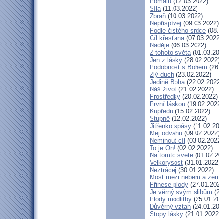
Pomalu
(12.03.2022)
Síla
(11.03.2022)
Zbraň
(10.03.2022)
Nepřispívej
(09.03.2022)
Podle čistého srdce
(08.
Cíl křesťana
(07.03.2022
Naděje
(06.03.2022)
Z tohoto světa
(01.03.20
Jen z lásky
(28.02.2022
Podobnost s Bohem
(26
Zlý duch
(23.02.2022)
Jedině Boha
(22.02.2022
Náš život
(21.02.2022)
Prostředky
(20.02.2022)
První láskou
(19.02.202
Kupředu
(15.02.2022)
Stupně
(12.02.2022)
Jitřenko spásy
(11.02.20
Měj odvahu
(09.02.2022
Neminout cíl
(03.02.202
To je On!
(02.02.2022)
Na tomto světě
(01.02.2
Velkorysost
(31.01.2022
Neztrácej
(30.01.2022)
Most mezi nebem a zem
Přinese plody
(27.01.20
Je věrný svým slibům
(2
Plody modlitby
(25.01.2
Důvěrný vztah
(24.01.20
Stopy lásky
(21.01.2022