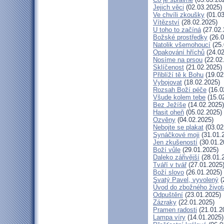
Jejich věci
(02.03.2025)
Ve chvíli zkoušky
(01.03
Vítězství
(28.02.2025)
U toho to začíná
(27.02.
Božské prostředky
(26.0
Natolik všemohoucí
(25.
Opakování hříchů
(24.02
Nosíme na prsou
(22.02
Sklíčenost
(21.02.2025)
Přiblíží tě k Bohu
(19.02
Vybojovat
(18.02.2025)
Rozsah Boží péče
(16.0
Všude kolem tebe
(15.0
Bez Ježíše
(14.02.2025)
Hasit oheň
(05.02.2025)
Ozvěny
(04.02.2025)
Nebojte se plakat
(03.02
Synáčkové moji
(31.01.
Jen zkušeností
(30.01.2
Boží vůle
(29.01.2025)
Daleko zářivější
(28.01.
Tváří v tvář
(27.01.2025
Boží slovo
(26.01.2025)
Svatý Pavel, vyvolený
(
Úvod do zbožného život
Odpuštění
(23.01.2025)
Zázraky
(22.01.2025)
Pramen radosti
(21.01.2
Lampa víry
(14.01.2025)