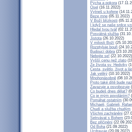
Pýcha a pokora
(17.11.2
Osel
(16.11.2022)
Vytneš u kořene
(14.11.
Beze mne
(05.11.2022)
V Boží blízkosti
(05.11.
I když se naše srdce vz
Hledal tvou tvář
(02.11.2
Posvátná služba
(31.10.
Jistota
(26.10.2022)
V milosti Boží
(25.10.20
Rozptyluje bouři
(24.10.
Budoucí dobra
(23.10.20
Nebojte se!
(22.10.2022)
Vyšší cenu než zlato
(19
Ze života sv. Hedviky
(1
Cesta, světlo, život a lá
Jak veliký
(10.10.2022)
Mnohonásobně
(08.10.2
Proto také dítě bude na
Zavazuje a osvobozuje
(
Co budeš dnes dělat?
(0
Co je mým povoláním?
(
Pomáhat ostatním
(30.0
Michaeli, Gabrieli, Rafae
Chudí a služba chudým
Všichni zachráněni
(27.0
Setrvávat s Bohem
(23.
Bez přičinění
(22.09.202
Od Boha
(21.09.2022)
Uzdravuje
(20.09.2022)