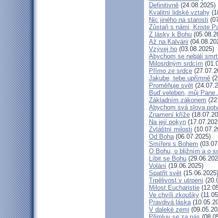
Definitivně
(24.08.2025)
Kvalitní lidské vztahy
(1
Nic jiného na starosti
(07
Zůstaň s námi, Kriste P
Z lásky k Bohu
(05.08.2
Až na Kalvárii
(04.08.20
Vzývej ho
(03.08.2025)
Abychom se nebáli smrt
Milosrdným srdcím
(01.
Přímo ze srdce
(27.07.2
Jakube, tebe upřímně
(2
Proměňuje svět
(24.07.2
Buď veleben, můj Pane J
Základním zákonem
(22
Abychom svá slova potvr
Znamení kříže
(18.07.20
Na její pokyn
(17.07.202
Zvláštní milosti
(10.07.2
Od Boha
(06.07.2025)
Smířeni s Bohem
(03.07
O Bohu, o bližním a o s
Líbit se Bohu
(29.06.202
Volání
(19.06.2025)
Spatřit svět
(15.06.2025
Trpělivost v utrpení
(20.
Milost Eucharistie
(12.05
Ve chvíli zkoušky
(11.05
Pravdivá láska
(10.05.2
V daleké zemi
(09.05.20
Přimluv se za nás
(08.0