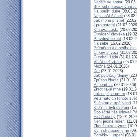
Naděje ve spásu
(29.03.
Bez sebeprosazování a b
Na poušti duše
(08.03.2
Nejslabší článek
(23.02.
Jak mohu přispět
(22.02
I pro ostatní
(21.02.2026
Křížová cesta
(20.02.20
Obrácení člověka
(19.02
Pravdivá bolest
(18.02.2
Na sebe
(15.02.2026)
Průměrnost a nedbalost
Církev si váží
(01.02.20
O cokoli žádá
(31.01.20
Větší než ztráta
(25.01.
Možná
(24.01.2026)
Dar
(23.01.2026)
Jak potvrzují dějiny
(22.
Způsob života
(21.01.20
Připomínat
(20.01.2026)
Zkroť také mne
(19.01.2
Jak nejlépe umíte
(18.01
Ve zmatcích tohoto svě
S láskou a trpělivostí
(16
Kteří mi byli svěřeni
(15.
Společně následovali P
Hledá osoby
(13.01.2026
Není jediné řešení
(11.0
Zkouška se sýrem
(10.0
Kým skutečně jsme
(09.
Porážky i utrpení
(08.01