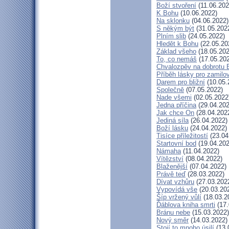
Boží stvoření
(11.06.202
K Bohu
(10.06.2022)
Na sklonku
(04.06.2022)
S někým být
(31.05.202
Plním slib
(24.05.2022)
Hledět k Bohu
(22.05.20
Základ všeho
(18.05.202
To, co nemáš
(17.05.20
Chvalozpěv na dobrotu 
Příběh lásky pro zamilo
Darem pro bližní
(10.05.
Společně
(07.05.2022)
Nade všemi
(02.05.2022
Jedna příčina
(29.04.202
Jak chce On
(28.04.202
Jediná síla
(26.04.2022)
Boží lásku
(24.04.2022)
Tisíce příležitostí
(23.04
Startovní bod
(19.04.202
Námaha
(11.04.2022)
Vítězství
(08.04.2022)
Blaženější
(07.04.2022)
Právě teď
(28.03.2022)
Dívat vzhůru
(27.03.202
Vypovídá vše
(20.03.20
Šíp vržený vůlí
(18.03.2
Ďáblova kniha smrti
(17.
Bránu nebe
(15.03.2022)
Nový směr
(14.03.2022)
Stojí to mnoho úsilí
(13.