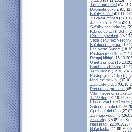
Vládce
(07.11.2023)
Jim v tom brání
(04.11.2
Dokonalá pokora
(03.11.
Každý z nás!
(01.11.202
Získávat ctnosti
(31.10.
Jsou za to vděční
(30.10
Svědky naší odměny
(29
Kdo se obrací k Bohu
(2
Osobní povolání
(25.10.
Větší cenu než všechny
Každodenní práce
(19.1
I se svým Synem
(18.10
Přicházejí od Boha
(17.1
Reaguj klidně
(16.10.202
Umět žasnout
(15.10.20
Kráčíme s Pánem
(14.1
Je to radost
(12.10.2023
Postupujme vždy stejn
Modlíme se k Ní
(07.10.
Zatvrzelé srdce
(06.10.2
Předurčení pro nebe
(05
Vítán nebeskými zástup
Tvář Otce
(02.10.2023)
Láska, která stojí za to
(
Srdcem v nebi
(30.09.20
Opuštění dobrého
(27.09
Zahrnuje všechny
(26.09
Život víry
(25.09.2023)
Naši práci
(22.09.2023)
Naše láska
(21.09.2023)