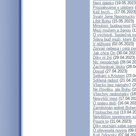
Není daleko
(19.05.2023
Prozpěvujme v utěšení
(
Kéž bych...
(17.05.2023
Svatý Jene Nepomucký
Líbit Bohu
(15.05.2023)
Minulost- budoucnost
(1
Mezi mužem a ženou
(1
O výchově: Společná mod
Sláva buď muži, který B
V těžkosti
(02.05.2023)
Zpívají nebesa i celá z
Jak chce On
(30.04.202
Díky ní žijí
(29.04.2023)
Nic nespáchali
(28.04.20
Zachovávají lásku
(28.0
Dosud
(27.04.2023)
Setkání s Kristem
(23.0
Sdílená radost
(21.04.20
Všecko bez námahy?
(2
Ne člověku, ale Bohu
(1
Všechny nedostatky
(18
Nejvyšší trest
(17.04.20
O spásu duší
(16.04.202
Zaměstnán jedině Bohe
Poslouchej mě
(13.04.2
Největším spojencem s
Pouze to
(11.04.2023)
Díky poznání sebe sam
Ó převeselá novina
(09.
Král židovský
(07.04.20