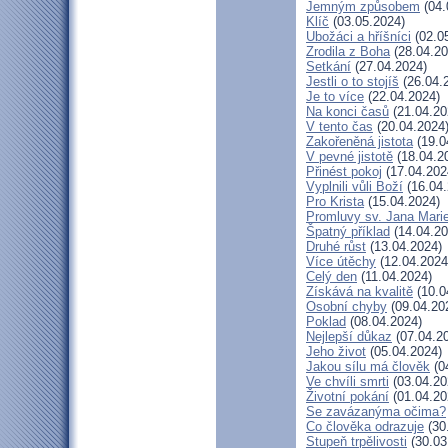
Jemným způsobem
(04.
Klíč
(03.05.2024)
Ubožáci a hříšníci
(02.0
Zrodila z Boha
(28.04.20
Setkání
(27.04.2024)
Jestli o to stojíš
(26.04.
Je to více
(22.04.2024)
Na konci časů
(21.04.20
V tento čas
(20.04.2024
Zakořeněná jistota
(19.0
V pevné jistotě
(18.04.2
Přinést pokoj
(17.04.202
Vyplnili vůli Boží
(16.04.
Pro Krista
(15.04.2024)
Promluvy sv. Jana Marie
Špatný příklad
(14.04.20
Druhé růst
(13.04.2024)
Více útěchy
(12.04.2024
Celý den
(11.04.2024)
Získává na kvalitě
(10.0
Osobní chyby
(09.04.20
Poklad
(08.04.2024)
Nejlepší důkaz
(07.04.2
Jeho život
(05.04.2024)
Jakou sílu má člověk
(0
Ve chvíli smrti
(03.04.20
Životní pokání
(01.04.20
Se zavázanýma očima?
Co člověka odrazuje
(30
Stupeň trpělivosti
(30.03