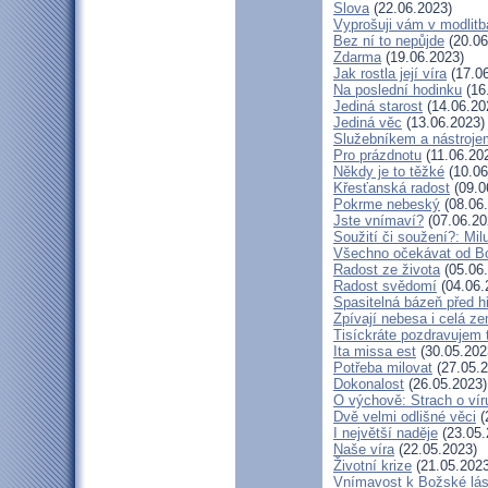
Slova
(22.06.2023)
Vyprošuji vám v modlit
Bez ní to nepůjde
(20.06
Zdarma
(19.06.2023)
Jak rostla její víra
(17.06
Na poslední hodinku
(16
Jediná starost
(14.06.20
Jediná věc
(13.06.2023)
Služebníkem a nástroje
Pro prázdnotu
(11.06.20
Někdy je to těžké
(10.06
Křesťanská radost
(09.0
Pokrme nebeský
(08.06
Jste vnímaví?
(07.06.20
Soužití či soužení?: Milu
Všechno očekávat od B
Radost ze života
(05.06
Radost svědomí
(04.06.
Spasitelná bázeň před 
Zpívají nebesa i celá z
Tisíckráte pozdravujem 
Ita missa est
(30.05.202
Potřeba milovat
(27.05.2
Dokonalost
(26.05.2023)
O výchově: Strach o víru 
Dvě velmi odlišné věci
(
I největší naděje
(23.05.
Naše víra
(22.05.2023)
Životní krize
(21.05.2023
Vnímavost k Božské lás