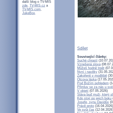
další blog o TV-MIS
zde
,
TV-MIS.cz
a
TV-MIS.com
,
JukeBox
.
Sdílet
Související články:
Suché chrastí
(10.07.20
Vznešená slova
(08.07.
Můžeš hodně trpět
(07.0
Nyní i navěky
(31.05.20
Zakořenit v modlitbě
(30
Otcova láska
(17.05.202
Pod Božím pohledem
(1
Přimluv se za nás u sv
V objetí
(07.05.2026)
Sláva buď muži, který s
Kdo stojí po jejich boku
Josefe, synu Davidův
(0
Právě proto
(16.04.2026
Ve svůj čas
(12.04.2026