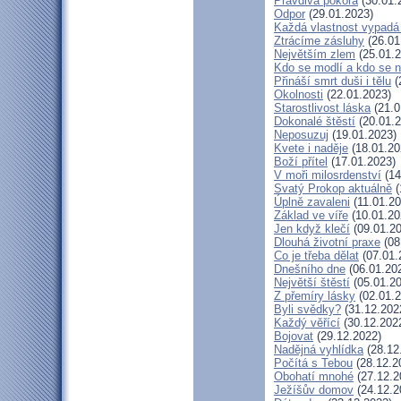
Pravdivá pokora
(30.01.
Odpor
(29.01.2023)
Každá vlastnost vypadá 
Ztrácíme zásluhy
(26.01
Největším zlem
(25.01.2
Kdo se modlí a kdo se 
Přináší smrt duši i tělu
(
Okolnosti
(22.01.2023)
Starostlivost láska
(21.0
Dokonalé štěstí
(20.01.2
Neposuzuj
(19.01.2023)
Kvete i naděje
(18.01.20
Boží přítel
(17.01.2023)
V moři milosrdenství
(14
Svatý Prokop aktuálně
(
Úplně zavaleni
(11.01.20
Základ ve víře
(10.01.20
Jen když klečí
(09.01.20
Dlouhá životní praxe
(08
Co je třeba dělat
(07.01.
Dnešního dne
(06.01.20
Největší štěstí
(05.01.20
Z přemíry lásky
(02.01.2
Byli svědky?
(31.12.202
Každý věřící
(30.12.202
Bojovat
(29.12.2022)
Nadějná vyhlídka
(28.12
Počítá s Tebou
(28.12.2
Obohatí mnohé
(27.12.2
Ježíšův domov
(24.12.2