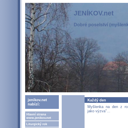
JENÍKOV.net
Dobré poselství (myšlenka
jenikov.net
Každý den
nabízí:
Myšlenka na den z roz
jako výzva"...
Hlavní strana
www.jenikov.net
Liturgický rok