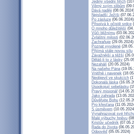
Jediný všední hřích
(10.
Věrný svým slibům
(09.
Dává naději
(08.06.2024
Nejsladší Ježíši
(07.06.
Po zásluze
(06.06.2024)
Přispívá k očistě srdce
(
O mnoho důležitější
(04.
Vůči bližnímu
(03.06.20
Zvláštní milosti
(02.06.2
Zachraňuje
(29.05.2024)
Poznat vyvolené
(28.05.
Přijímá stále novou sílu
Závažnější a těžší
(26.0
Děláš-li to z lásky
(25.05
Nezahálí
(20.05.2024)
Na našeho Pána
(19.05.
Vnitřně i navenek
(18.05
Neobjevil ve skutcích
(1
Dokonalá láska
(16.05.2
Uspokojují sebelásku
(1
Pravý misionář
(14.05.2
Jako zahrada
(13.05.202
Důvěřujte Bohu
(12.05.2
Pro křesťana
(11.05.202
S úsměvem
(10.05.2024
Vynahrazovat své hřích
Malé výbuchy hněvu
(08
Kristův učedník
(07.05.2
Rada do života
(06.05.2
Odpověď
(05.05.2024)