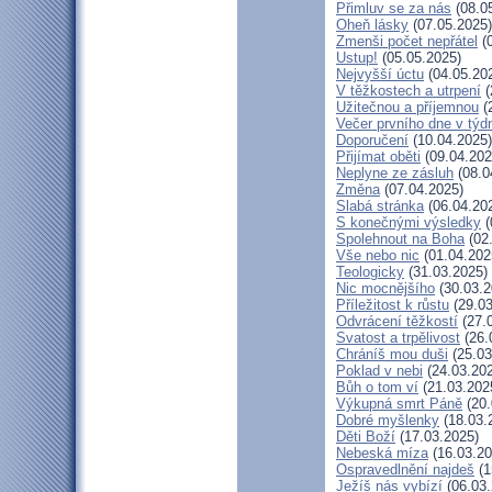
Přimluv se za nás
(08.0
Oheň lásky
(07.05.2025)
Zmenši počet nepřátel
(0
Ustup!
(05.05.2025)
Nejvyšší úctu
(04.05.20
V těžkostech a utrpení
(
Užitečnou a příjemnou
(
Večer prvního dne v týd
Doporučení
(10.04.2025)
Přijímat oběti
(09.04.202
Neplyne ze zásluh
(08.0
Změna
(07.04.2025)
Slabá stránka
(06.04.20
S konečnými výsledky
(
Spolehnout na Boha
(02
Vše nebo nic
(01.04.202
Teologicky
(31.03.2025)
Nic mocnějšího
(30.03.2
Příležitost k růstu
(29.03
Odvrácení těžkostí
(27.
Svatost a trpělivost
(26.
Chráníš mou duši
(25.03
Poklad v nebi
(24.03.20
Bůh o tom ví
(21.03.202
Výkupná smrt Páně
(20.
Dobré myšlenky
(18.03.
Děti Boží
(17.03.2025)
Nebeská míza
(16.03.20
Ospravedlnění najdeš
(1
Ježíš nás vybízí
(06.03.