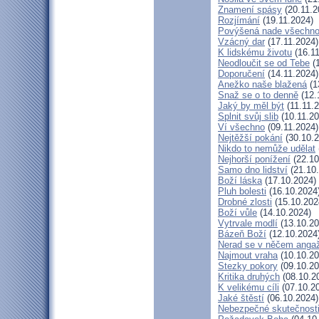
Znamení spásy
(20.11.2
Rozjímání
(19.11.2024)
Povýšená nade všechn
Vzácný dar
(17.11.2024)
K lidskému životu
(16.11
Neodloučit se od Tebe
(1
Doporučení
(14.11.2024)
Anežko naše blažená
(1
Snaž se o to denně
(12.
Jaký by měl být
(11.11.
Splnit svůj slib
(10.11.20
Ví všechno
(09.11.2024)
Nejtěžší pokání
(30.10.2
Nikdo to nemůže udělat
Nejhorší ponížení
(22.10
Samo dno lidství
(21.10
Boží láska
(17.10.2024)
Pluh bolesti
(16.10.2024
Drobné zlosti
(15.10.202
Boží vůle
(14.10.2024)
Vytrvale modlí
(13.10.20
Bázeň Boží
(12.10.2024
Nerad se v něčem anga
Najmout vraha
(10.10.20
Stezky pokory
(09.10.20
Kritika druhých
(08.10.2
K velikému cíli
(07.10.2
Jaké štěstí
(06.10.2024)
Nebezpečné skutečnost