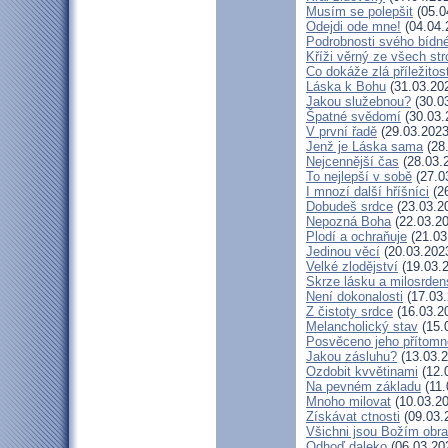
Musím se polepšit
(05.0
Odejdi ode mne!
(04.04.
Podrobnosti svého bídné
Kříži věrný ze všech st
Co dokáže zlá příležitos
Láska k Bohu
(31.03.20
Jakou služebnou?
(30.0
Špatné svědomí
(30.03.
V první řadě
(29.03.2023
Jenž je Láska sama
(28
Nejcennější čas
(28.03.
To nejlepší v sobě
(27.0
I mnozí další hříšníci
(26
Dobudeš srdce
(23.03.2
Nepozná Boha
(22.03.20
Plodí a ochraňuje
(21.03
Jedinou věcí
(20.03.202
Velké zlodějství
(19.03.
Skrze lásku a milosrden
Není dokonalosti
(17.03.
Z čistoty srdce
(16.03.2
Melancholický stav
(15.
Posvěceno jeho přítomn
Jakou zásluhu?
(13.03.2
Ozdobit kvvětinami
(12.
Na pevném základu
(11.
Mnoho milovat
(10.03.20
Získávat ctnosti
(09.03.
Všichni jsou Božím obr
Odhoď daleko
(06.03.20