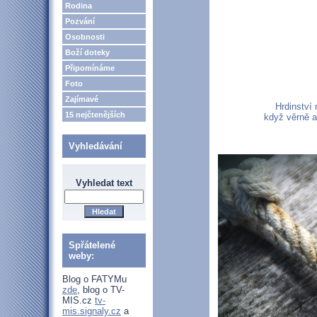
Rodina
Pozvání
Osobnosti
Boží doteky
Připomínáme
Foto
Zajímavé
Hrdinství 
15 nejčtenějších
když věrně a
Vyhledávání
Vyhledat text
Spřátelené
weby:
Blog o FATYMu
zde
, blog o TV-
MIS.cz
tv-
mis.signaly.cz
a