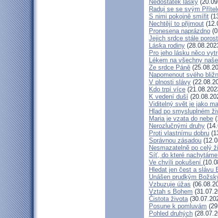
Nedostatek lásky
(20.09
Raduj se se svým Příte
S nimi pokojně smířit
(13
Nechtějí to přijmout
(12.
Pronesena naprázdno
(0
Jejich srdce stále poros
Láska rodiny
(28.08.202
Pro jeho lásku něco vytr
Lékem na všechny naše
Ze srdce Páně
(25.08.20
Napomenout svého bližn
V plnosti slávy
(22.08.2
Kdo trpí více
(21.08.202
K vedení duší
(20.08.20
Viditelný svět je jako m
Hlad po smysluplném ži
Maria je vzata do nebe
(
Nerozlučnými druhy
(14.
Proti vlastnímu dobru
(1
Správnou zásadou
(12.0
Nesmazatelně po celý ž
Síť, do které nachytáme
Ve chvíli pokušení
(10.0
Hledat jen čest a slávu 
Unášen prudkým Božsk
Vzbuzuje úžas
(06.08.2
Vztah s Bohem
(31.07.2
Čistota života
(30.07.20
Posune k pomluvám
(29
Pohled druhých
(28.07.2