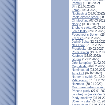
Pomalu
(12.03.2022)
Síla
(11.03.2022)
Zbraň
(10.03.2022)
Nepřispívej
(09.03.2022)
Podle čistého srdce
(08.
Cíl křesťana
(07.03.2022
Naděje
(06.03.2022)
Z tohoto světa
(01.03.20
Jen z lásky
(28.02.2022
Podobnost s Bohem
(26
Zlý duch
(23.02.2022)
Jedině Boha
(22.02.2022
Náš život
(21.02.2022)
Prostředky
(20.02.2022)
První láskou
(19.02.202
Kupředu
(15.02.2022)
Stupně
(12.02.2022)
Jitřenko spásy
(11.02.20
Měj odvahu
(09.02.2022
Neminout cíl
(03.02.202
To je On!
(02.02.2022)
Na tomto světě
(01.02.2
Velkorysost
(31.01.2022
Neztrácej
(30.01.2022)
Most mezi nebem a zem
Přinese plody
(27.01.20
Je věrný svým slibům
(2
Plody modlitby
(25.01.2
Důvěrný vztah
(24.01.20
Stopy lásky
(21.01.2022