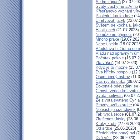
Sedm západů
(27.07.20
Svatý Jáchyme a Anno
(
Křesťanovo vyznání víry
Poslední kapka krve
(24
Umrtvovat jazyk
(23.07.
Světem se kochala, jako
Hasit oheň
(21.07.2023)
Nemůžeme přijmout
(20.
Mnoho praxe
(19.07.202
Nebe i peklo
(18.07.2023
Představa blížícího se 
Vládu nad správným ú
Počátek pokoje
(15.07.2
Zlá vášeň
(14.07.2023)
Když je to možné
(13.07
Dva hříchy pospolu
(12.
Osamocený ostrov
(11.0
Čas rychle utíká
(09.07.
Dokonalé odevzdání se
Ctnosti vedou ke svatos
Svatá horlivost
(06.07.2
Ze života svatého Cyrila
Pravdy svého srdce
(04.
Neexistuje cizí člověk
(0
Tak tvrdá srdce
(01.07.2
Zkušenost lásky
(28.06.
Kroky k cíli
(27.06.2023)
Od srdce
(25.06.2023)
Předchůdce pravý byl
(2
Dvě věci
(23.06.2023)