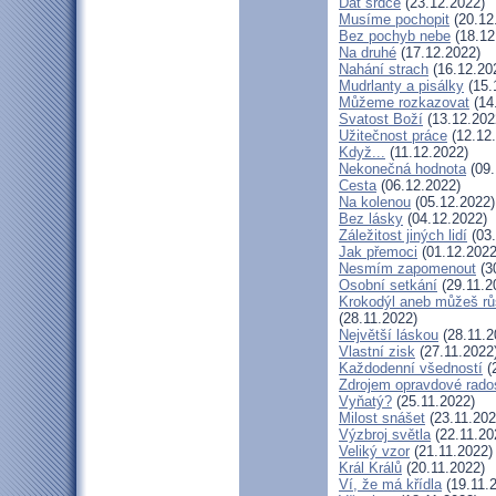
Dát srdce
(23.12.2022)
Musíme pochopit
(20.12
Bez pochyb nebe
(18.12
Na druhé
(17.12.2022)
Nahání strach
(16.12.20
Mudrlanty a pisálky
(15.
Můžeme rozkazovat
(14
Svatost Boží
(13.12.202
Užitečnost práce
(12.12
Když...
(11.12.2022)
Nekonečná hodnota
(09.
Cesta
(06.12.2022)
Na kolenou
(05.12.2022)
Bez lásky
(04.12.2022)
Záležitost jiných lidí
(03.
Jak přemoci
(01.12.2022
Nesmím zapomenout
(3
Osobní setkání
(29.11.2
Krokodýl aneb můžeš růs
(28.11.2022)
Největší láskou
(28.11.2
Vlastní zisk
(27.11.2022
Každodenní všedností
(
Zdrojem opravdové rados
Vyňatý?
(25.11.2022)
Milost snášet
(23.11.202
Výzbroj světla
(22.11.20
Veliký vzor
(21.11.2022)
Král Králů
(20.11.2022)
Ví, že má křídla
(19.11.