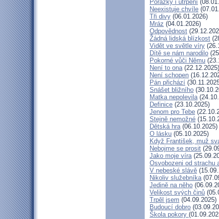
Porážky i utrpení
(08.01
Neexistuje chvíle
(07.01
Tři divy
(06.01.2026)
Mráz
(04.01.2026)
Odpovědnost
(29.12.202
Žádná lidská blízkost
(2
Vidět ve světle víry
(26.
Dítě se nám narodilo
(25
Pokorné vůči Němu
(23.
Není to ona
(22.12.2025
Není schopen
(16.12.20
Pán přichází
(30.11.2025
Snášet bližního
(30.10.2
Matka nepolevila
(24.10
Definice
(23.10.2025)
Jenom pro Tebe
(22.10.
Stejně nemožné
(15.10.
Dětská hra
(06.10.2025)
O lásku
(05.10.2025)
Když František, muž sv
Nebojme se prosit
(29.0
Jako moje víra
(25.09.2
Osvobozeni od strachu 
V nebeské slávě
(15.09.
Nikoliv služebníka
(07.0
Jedině na něho
(06.09.2
Velikost svých činů
(05.
Trpěl jsem
(04.09.2025)
Budoucí dobro
(03.09.20
Škola pokory
(01.09.202