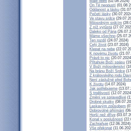
Malé oběti
(02.08.2024)
On Tě neopustí
(01.08.2
Oddanost a lásku
(31.07
Pečetí lásky
(30.07.202
Ve stavu srdce
(29.07.2
Milosrdným srdcím
(28.
Z níž vyrůstá
(27.07.202
Daleko od Pána
(26.07.
Máme všechno
(25.07.2
Ten rozdíl
(24.07.2024)
Celý život
(23.07.2024)
Klepat na nebe
(22.07.2
K novému životu
(21.07
Právě to nic
(20.07.2024
Přitahuje Boží spásu
(19
V Boží milosrdenství
(18
Na bránu Boží Srdce
(17
Z královského rodu Dav
Není záslužné před Bo
K životu
(14.07.2024)
Jak potřebujeme
(13.07.
S trpělivostí
(12.07.2024
Změní ve spravedlivé
(1
Drobné skutky
(08.07.20
Laskavým způsobem
(0
Dobrovolné přijímání
(06
Horší než dříve
(03.07.2
Konal v poslušnosti
(22.
Zachraňuje
(12.06.2024)
Vše překonat
(11.06.202