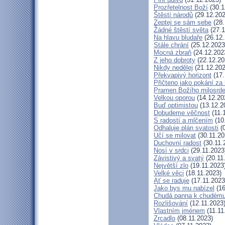
Prozřetelnost Boží
(30.1
Štěstí národů
(29.12.202
Zeptej se sám sebe
(28.
Žádné štěstí světa
(27.1
Na hlavu bludaře
(26.12.
Stále chrání
(25.12.2023
Mocná zbraň
(24.12.202
Z jeho dobroty
(22.12.20
Nikdy nedělej
(21.12.202
Překvapivý horizont
(17.
Přičteno jako pokání za 
Pramen Božího milosrde
Velkou oporou
(14.12.20
Buď optimistou
(13.12.2
Dobudeme věčnost
(11.
S radostí a mlčením
(10
Odhaluje plán svatosti
(0
Učí se milovat
(30.11.20
Duchovní radost
(30.11.
Nosí v srdci
(29.11.2023
Závistivý a svatý
(20.11
Největší zlo
(19.11.2023
Velké věci
(18.11.2023)
Ať se raduje
(17.11.2023
Jako bys mu nabízel
(16
Chudá panna k chudému
Rozlišování
(12.11.2023
Vlastním jménem
(11.11
Zrcadlo
(08.11.2023)