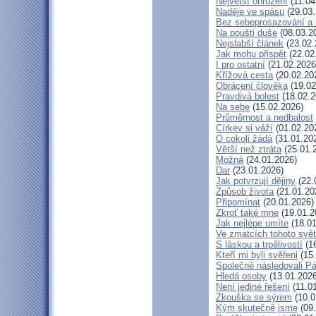
Největší ohrožení
(11.04
Naděje ve spásu
(29.03.
Bez sebeprosazování a b
Na poušti duše
(08.03.2
Nejslabší článek
(23.02.
Jak mohu přispět
(22.02
I pro ostatní
(21.02.2026
Křížová cesta
(20.02.20
Obrácení člověka
(19.02
Pravdivá bolest
(18.02.2
Na sebe
(15.02.2026)
Průměrnost a nedbalost
Církev si váží
(01.02.20
O cokoli žádá
(31.01.20
Větší než ztráta
(25.01.
Možná
(24.01.2026)
Dar
(23.01.2026)
Jak potvrzují dějiny
(22.
Způsob života
(21.01.20
Připomínat
(20.01.2026)
Zkroť také mne
(19.01.2
Jak nejlépe umíte
(18.01
Ve zmatcích tohoto svě
S láskou a trpělivostí
(16
Kteří mi byli svěřeni
(15.
Společně následovali P
Hledá osoby
(13.01.2026
Není jediné řešení
(11.0
Zkouška se sýrem
(10.0
Kým skutečně jsme
(09.