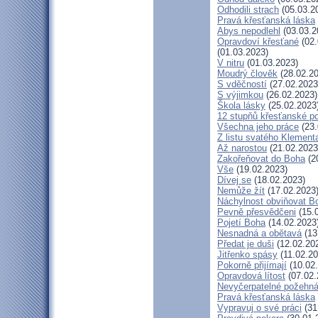
Odhodili strach
(05.03.2
Pravá křesťanská láska
Abys nepodlehl
(03.03.2
Opravdoví křesťané
(02.
(01.03.2023)
V nitru
(01.03.2023)
Moudrý člověk
(28.02.20
S vděčností
(27.02.2023
S výjimkou
(26.02.2023)
Škola lásky
(25.02.2023
12 stupňů křesťanské p
Všechna jeho práce
(23.
Z listu svatého Klementa
Až narostou
(21.02.2023
Zakořeňovat do Boha
(2
Vše
(19.02.2023)
Dívej se
(18.02.2023)
Nemůže žít
(17.02.2023
Náchylnost obviňovat B
Pevně přesvědčeni
(15.
Pojetí Boha
(14.02.2023
Nesnadná a obětavá
(13
Předat je duši
(12.02.20
Jitřenko spásy
(11.02.20
Pokorně přijímají
(10.02
Opravdová lítost
(07.02.
Nevyčerpatelné požehná
Pravá křesťanská láska
Vypravuj o své práci
(31