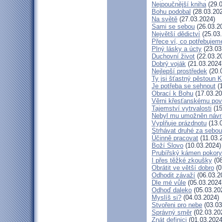
Nejpoučnější kniha
(29.0
Bohu podobal
(28.03.20
Na světě
(27.03.2024)
Sami se sebou
(26.03.2
Největší dědictví
(25.03
Přece ví, co potřebujem
Plný lásky a úcty
(23.03
Duchovní život
(22.03.2
Dobrý voják
(21.03.2024
Nejlepší prostředek
(20.
Ty jsi šťastný pěstoun K
Je potřeba se sehnout
(1
Obrací k Bohu
(17.03.20
Věrni křesťanskému pov
Tajemství vytrvalosti
(15
Nebyl mu umožněn návr
Vyplňuje prázdnotu
(13.
Strhávat druhé za sebou
Účinně pracovat
(11.03.
Boží Slovo
(10.03.2024)
Prubířský kámen pokory
I přes těžké zkoušky
(08
Obrátit ve větší dobro
(0
Odhodit závaží
(06.03.2
Dle mé vůle
(05.03.2024
Odhoď daleko
(05.03.20
Myslíš si?
(04.03.2024)
Stvořeni pro nebe
(03.03
Správný směr
(02.03.20
Znát definici
(01.03.2024