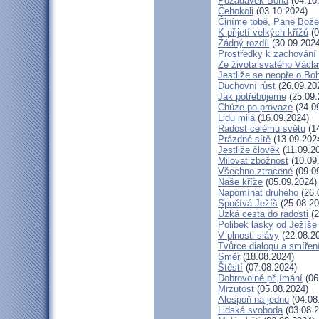
Požadavek Boha
(04.10
Čehokoli
(03.10.2024)
Činíme tobě, Pane Bože
K přijetí velkých křížů
(0
Žádný rozdíl
(30.09.2024
Prostředky k zachování 
Ze života svatého Václ
Jestliže se neopře o Bo
Duchovní růst
(26.09.20
Jak potřebujeme
(25.09.
Chůze po provaze
(24.0
Lidu milá
(16.09.2024)
Radost celému světu
(14
Prázdné sítě
(13.09.202
Jestliže člověk
(11.09.2
Milovat zbožnost
(10.09
Všechno ztracené
(09.0
Naše kříže
(05.09.2024)
Napomínat druhého
(26.
Spočívá Ježíš
(25.08.20
Úzká cesta do radosti
(2
Polibek lásky od Ježíše
V plnosti slávy
(22.08.2
Tvůrce dialogu a smířen
Směr
(18.08.2024)
Štěstí
(07.08.2024)
Dobrovolné přijímání
(06
Mrzutost
(05.08.2024)
Alespoň na jednu
(04.08
Lidská svoboda
(03.08.2