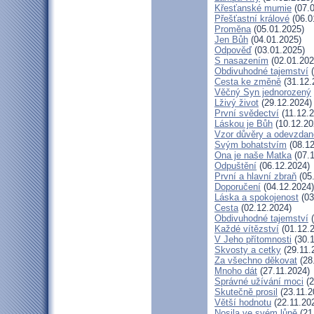
Křesťanské mumie
(07.0
Přešťastní králové
(06.0
Proměna
(05.01.2025)
Jen Bůh
(04.01.2025)
Odpověď
(03.01.2025)
S nasazením
(02.01.202
Obdivuhodné tajemství
(
Cesta ke změně
(31.12.
Věčný Syn jednorozený
Lživý život
(29.12.2024)
První svědectví
(11.12.2
Láskou je Bůh
(10.12.20
Vzor důvěry a odevzdan
Svým bohatstvím
(08.12
Ona je naše Matka
(07.1
Odpuštění
(06.12.2024)
První a hlavní zbraň
(05
Doporučení
(04.12.2024)
Láska a spokojenost
(03
Cesta
(02.12.2024)
Obdivuhodné tajemství
(
Každé vítězství
(01.12.
V Jeho přítomnosti
(30.1
Skvosty a cetky
(29.11.
Za všechno děkovat
(28
Mnoho dát
(27.11.2024)
Správné užívání moci
(2
Skutečně prosil
(23.11.2
Větší hodnotu
(22.11.20
Nosila ve svém lůně
(21