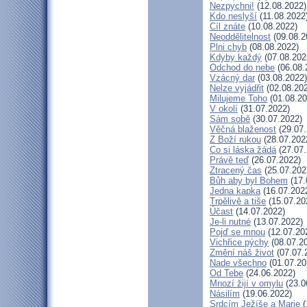
Nezpychni!
(12.08.2022)
Kdo neslyší
(11.08.2022
Cíl znáte
(10.08.2022)
Neoddělitelnost
(09.08.2
Plni chyb
(08.08.2022)
Kdyby každý
(07.08.202
Odchod do nebe
(06.08.
Vzácný dar
(03.08.2022)
Nelze vyjádřit
(02.08.20
Milujeme Toho
(01.08.20
V okolí
(31.07.2022)
Sám sobě
(30.07.2022)
Věčná blaženost
(29.07.
Z Boží rukou
(28.07.202
Co si láska žádá
(27.07.
Právě teď
(26.07.2022)
Ztracený čas
(25.07.202
Bůh aby byl Bohem
(17.
Jedna kapka
(16.07.202
Trpělivě a tiše
(15.07.20
Účast
(14.07.2022)
Je-li nutné
(13.07.2022)
Pojď se mnou
(12.07.20
Vichřice pýchy
(08.07.2
Změní náš život
(07.07.
Nade všechno
(01.07.20
Od Tebe
(24.06.2022)
Mnozí žijí v omylu
(23.0
Násilím
(19.06.2022)
Srdcím Ježíše a Marie
(