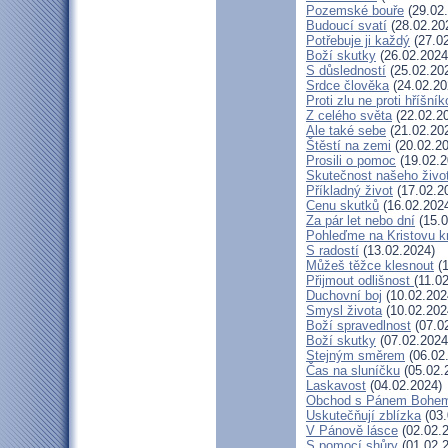
Pozemské bouře
(29.02
Budoucí svatí
(28.02.20
Potřebuje ji každý
(27.02
Boží skutky
(26.02.2024
S důsledností
(25.02.20
Srdce člověka
(24.02.20
Proti zlu ne proti hříšník
Z celého světa
(22.02.2
Ale také sebe
(21.02.20
Štěstí na zemi
(20.02.20
Prosili o pomoc
(19.02.2
Skutečnost našeho živo
Příkladný život
(17.02.2
Cenu skutků
(16.02.202
Za pár let nebo dní
(15.0
Pohleďme na Kristovu k
S radostí
(13.02.2024)
Můžeš těžce klesnout
(1
Přijmout odlišnost
(11.0
Duchovní boj
(10.02.202
Smysl života
(10.02.202
Boží spravedlnost
(07.0
Boží skutky
(07.02.2024
Stejným směrem
(06.02
Čas na sluníčku
(05.02.
Laskavost
(04.02.2024)
Obchod s Pánem Bohe
Uskutečňují zblízka
(03.
V Pánově lásce
(02.02.
S pomocí shůry
(01.02.