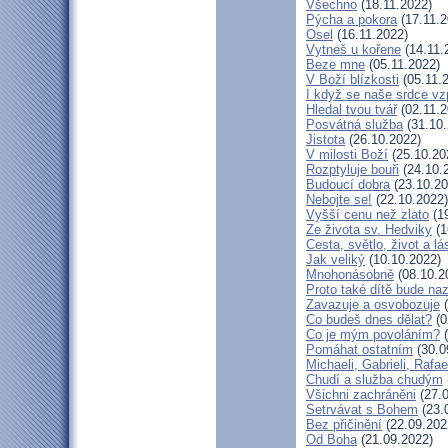
Všechno
(18.11.2022)
Pýcha a pokora
(17.11.2
Osel
(16.11.2022)
Vytneš u kořene
(14.11.
Beze mne
(05.11.2022)
V Boží blízkosti
(05.11.
I když se naše srdce vz
Hledal tvou tvář
(02.11.2
Posvátná služba
(31.10.
Jistota
(26.10.2022)
V milosti Boží
(25.10.20
Rozptyluje bouři
(24.10.
Budoucí dobra
(23.10.20
Nebojte se!
(22.10.2022)
Vyšší cenu než zlato
(19
Ze života sv. Hedviky
(1
Cesta, světlo, život a lá
Jak veliký
(10.10.2022)
Mnohonásobně
(08.10.2
Proto také dítě bude na
Zavazuje a osvobozuje
(
Co budeš dnes dělat?
(0
Co je mým povoláním?
(
Pomáhat ostatním
(30.0
Michaeli, Gabrieli, Rafae
Chudí a služba chudým
Všichni zachráněni
(27.0
Setrvávat s Bohem
(23.
Bez přičinění
(22.09.202
Od Boha
(21.09.2022)