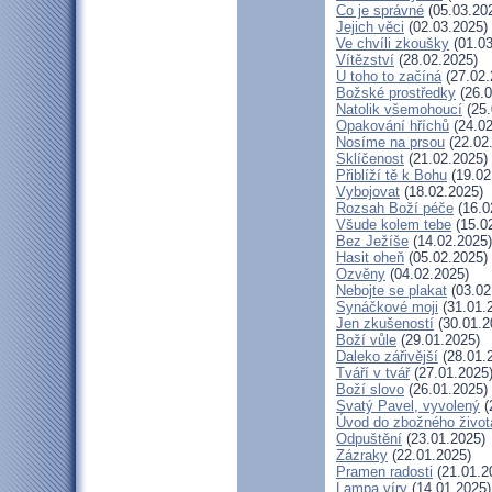
Co je správné
(05.03.20
Jejich věci
(02.03.2025)
Ve chvíli zkoušky
(01.03
Vítězství
(28.02.2025)
U toho to začíná
(27.02.
Božské prostředky
(26.0
Natolik všemohoucí
(25.
Opakování hříchů
(24.02
Nosíme na prsou
(22.02
Sklíčenost
(21.02.2025)
Přiblíží tě k Bohu
(19.02
Vybojovat
(18.02.2025)
Rozsah Boží péče
(16.0
Všude kolem tebe
(15.0
Bez Ježíše
(14.02.2025)
Hasit oheň
(05.02.2025)
Ozvěny
(04.02.2025)
Nebojte se plakat
(03.02
Synáčkové moji
(31.01.
Jen zkušeností
(30.01.2
Boží vůle
(29.01.2025)
Daleko zářivější
(28.01.
Tváří v tvář
(27.01.2025
Boží slovo
(26.01.2025)
Svatý Pavel, vyvolený
(
Úvod do zbožného život
Odpuštění
(23.01.2025)
Zázraky
(22.01.2025)
Pramen radosti
(21.01.2
Lampa víry
(14.01.2025)