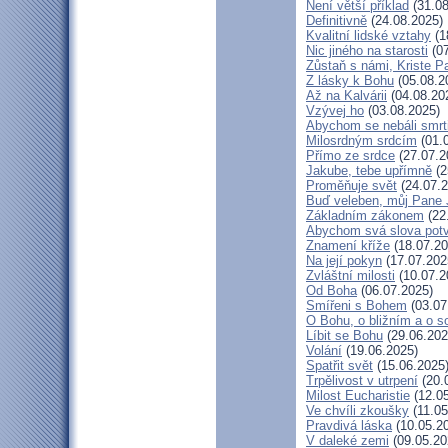
Není větší příklad
(31.08
Definitivně
(24.08.2025)
Kvalitní lidské vztahy
(1
Nic jiného na starosti
(07
Zůstaň s námi, Kriste P
Z lásky k Bohu
(05.08.2
Až na Kalvárii
(04.08.20
Vzývej ho
(03.08.2025)
Abychom se nebáli smrt
Milosrdným srdcím
(01.
Přímo ze srdce
(27.07.2
Jakube, tebe upřímně
(2
Proměňuje svět
(24.07.2
Buď veleben, můj Pane J
Základním zákonem
(22
Abychom svá slova potvr
Znamení kříže
(18.07.20
Na její pokyn
(17.07.202
Zvláštní milosti
(10.07.2
Od Boha
(06.07.2025)
Smířeni s Bohem
(03.07
O Bohu, o bližním a o s
Líbit se Bohu
(29.06.202
Volání
(19.06.2025)
Spatřit svět
(15.06.2025
Trpělivost v utrpení
(20.
Milost Eucharistie
(12.05
Ve chvíli zkoušky
(11.05
Pravdivá láska
(10.05.2
V daleké zemi
(09.05.20