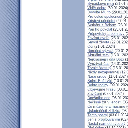
Synáčkové moji
(31.01.
Vidět dobro
(30.01.2024)
Dovolte Mu to
(29.01.20
Pro celou společnost
(28
Kristovi učedníci
(27.01.
Setkání s Bohem
(26.01
Pán ho povolal
(25.01.2
Průpovídky a pomluvy
(
Zavírat dveře
(23.01.202
Smysl života
(22.01.202
Oči
(21.01.2024)
Náročná výzva!
(20.01.2
Aktuální stav
(16.01.202
Nejkrásnější díla Boží
(1
Využívat čas
(14.01.202
Trvale šťastný
(13.01.20
Nikdy nezapomínej
(12.
Naše srdce
(11.01.2024)
Splnit Boží vůli
(10.01.2
Dobro rodiny
(09.01.202
Objevujme krásu
(08.01
Zavržení
(07.01.2024)
Dnešního dne
(06.01.20
Nečinně žít v lenosti
(05
Co můžeme a musíme
(
Uskutečňují zblízka
(03.
Tento postoj
(03.01.2024
Jen s proplouváním
(02.
Nastal nám den veselý
(
Plní údivu
(31.12.2023)