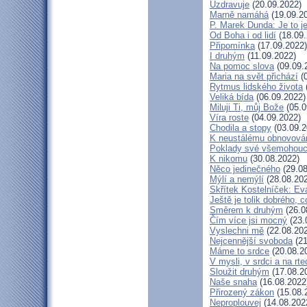
Uzdravuje
(20.09.2022)
Marně namáhá
(19.09.2
P. Marek Dunda: Je to j
Od Boha i od lidí
(18.09.
Připomínka
(17.09.2022)
I druhým
(11.09.2022)
Na pomoc slova
(09.09.
Maria na svět přichází
(0
Rytmus lidského života
Veliká bída
(06.09.2022)
Miluji Ti, můj Bože
(05.0
Víra roste
(04.09.2022)
Chodila a stopy
(03.09.2
K neustálému obnovová
Poklady své všemohouc
K nikomu
(30.08.2022)
Něco jedinečného
(29.08
Mýlí a nemýlí
(28.08.20
Skřítek Kostelníček: Eva
Ještě je tolik dobrého, c
Směrem k druhým
(26.0
Čím více jsi mocný
(23.
Vyslechni mě
(22.08.20
Nejcennější svoboda
(21
Máme to srdce
(20.08.2
V mysli, v srdci a na rte
Sloužit druhým
(17.08.2
Naše snaha
(16.08.2022
Přirozený zákon
(15.08.
Neproplouvej
(14.08.202