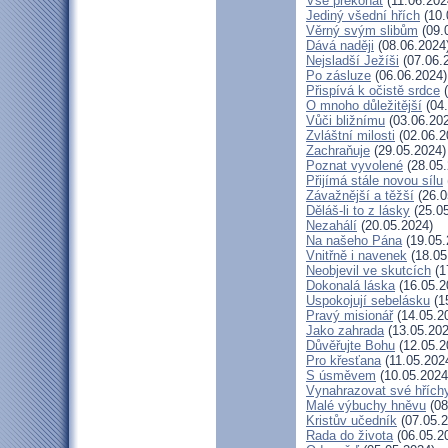
Vše překonat
(11.06.202
Jediný všední hřích
(10.
Věrný svým slibům
(09.
Dává naději
(08.06.2024
Nejsladší Ježíši
(07.06.
Po zásluze
(06.06.2024)
Přispívá k očistě srdce
(
O mnoho důležitější
(04.
Vůči bližnímu
(03.06.20
Zvláštní milosti
(02.06.2
Zachraňuje
(29.05.2024)
Poznat vyvolené
(28.05.
Přijímá stále novou sílu
Závažnější a těžší
(26.0
Děláš-li to z lásky
(25.05
Nezahálí
(20.05.2024)
Na našeho Pána
(19.05.
Vnitřně i navenek
(18.05
Neobjevil ve skutcích
(1
Dokonalá láska
(16.05.2
Uspokojují sebelásku
(1
Pravý misionář
(14.05.2
Jako zahrada
(13.05.202
Důvěřujte Bohu
(12.05.2
Pro křesťana
(11.05.202
S úsměvem
(10.05.2024
Vynahrazovat své hřích
Malé výbuchy hněvu
(08
Kristův učedník
(07.05.2
Rada do života
(06.05.2