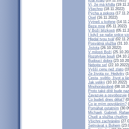
Král Králů
(20.11.2022)
Ví, že má křídla
(19.11.
Všechno
(18.11.2022)
Pýcha a pokora
(17.11.2
Osel
(16.11.2022)
Vytneš u kořene
(14.11.
Beze mne
(05.11.2022)
V Boží blízkosti
(05.11.
I když se naše srdce vz
Hledal tvou tvář
(02.11.2
Posvátná služba
(31.10.
Jistota
(26.10.2022)
V milosti Boží
(25.10.20
Rozptyluje bouři
(24.10.
Budoucí dobra
(23.10.20
Nebojte se!
(22.10.2022)
Vyšší cenu než zlato
(19
Ze života sv. Hedviky
(1
Cesta, světlo, život a lá
Jak veliký
(10.10.2022)
Mnohonásobně
(08.10.2
Proto také dítě bude na
Zavazuje a osvobozuje
(
Co budeš dnes dělat?
(0
Co je mým povoláním?
(
Pomáhat ostatním
(30.0
Michaeli, Gabrieli, Rafae
Chudí a služba chudým
Všichni zachráněni
(27.0
Setrvávat s Bohem
(23.