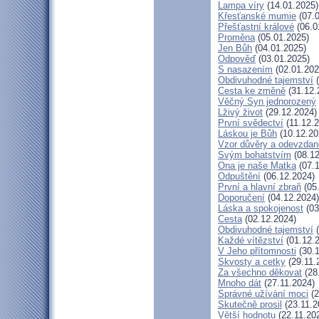
Lampa víry
(14.01.2025)
Křesťanské mumie
(07.0
Přešťastní králové
(06.0
Proměna
(05.01.2025)
Jen Bůh
(04.01.2025)
Odpověď
(03.01.2025)
S nasazením
(02.01.202
Obdivuhodné tajemství
(
Cesta ke změně
(31.12.
Věčný Syn jednorozený
Lživý život
(29.12.2024)
První svědectví
(11.12.2
Láskou je Bůh
(10.12.20
Vzor důvěry a odevzdan
Svým bohatstvím
(08.12
Ona je naše Matka
(07.1
Odpuštění
(06.12.2024)
První a hlavní zbraň
(05
Doporučení
(04.12.2024)
Láska a spokojenost
(03
Cesta
(02.12.2024)
Obdivuhodné tajemství
(
Každé vítězství
(01.12.
V Jeho přítomnosti
(30.1
Skvosty a cetky
(29.11.
Za všechno děkovat
(28
Mnoho dát
(27.11.2024)
Správné užívání moci
(2
Skutečně prosil
(23.11.2
Větší hodnotu
(22.11.20