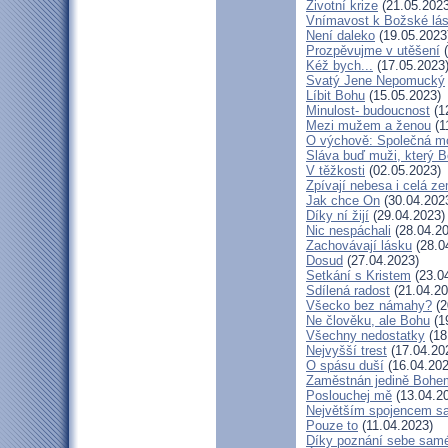
Životní krize
(21.05.2023
Vnímavost k Božské lás
Není daleko
(19.05.2023
Prozpěvujme v utěšení
(
Kéž bych...
(17.05.2023
Svatý Jene Nepomucký
Líbit Bohu
(15.05.2023)
Minulost- budoucnost
(1
Mezi mužem a ženou
(1
O výchově: Společná mod
Sláva buď muži, který B
V těžkosti
(02.05.2023)
Zpívají nebesa i celá z
Jak chce On
(30.04.202
Díky ní žijí
(29.04.2023)
Nic nespáchali
(28.04.20
Zachovávají lásku
(28.0
Dosud
(27.04.2023)
Setkání s Kristem
(23.0
Sdílená radost
(21.04.20
Všecko bez námahy?
(2
Ne člověku, ale Bohu
(1
Všechny nedostatky
(18
Nejvyšší trest
(17.04.20
O spásu duší
(16.04.202
Zaměstnán jedině Bohe
Poslouchej mě
(13.04.2
Největším spojencem s
Pouze to
(11.04.2023)
Díky poznání sebe sam