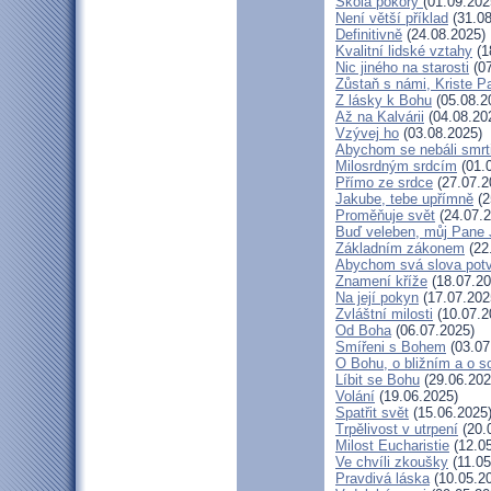
Škola pokory
(01.09.202
Není větší příklad
(31.08
Definitivně
(24.08.2025)
Kvalitní lidské vztahy
(1
Nic jiného na starosti
(07
Zůstaň s námi, Kriste P
Z lásky k Bohu
(05.08.2
Až na Kalvárii
(04.08.20
Vzývej ho
(03.08.2025)
Abychom se nebáli smrt
Milosrdným srdcím
(01.
Přímo ze srdce
(27.07.2
Jakube, tebe upřímně
(2
Proměňuje svět
(24.07.2
Buď veleben, můj Pane J
Základním zákonem
(22
Abychom svá slova potvr
Znamení kříže
(18.07.20
Na její pokyn
(17.07.202
Zvláštní milosti
(10.07.2
Od Boha
(06.07.2025)
Smířeni s Bohem
(03.07
O Bohu, o bližním a o s
Líbit se Bohu
(29.06.202
Volání
(19.06.2025)
Spatřit svět
(15.06.2025
Trpělivost v utrpení
(20.
Milost Eucharistie
(12.05
Ve chvíli zkoušky
(11.05
Pravdivá láska
(10.05.2