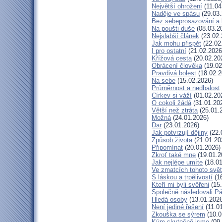
Největší ohrožení
(11.04
Naděje ve spásu
(29.03.
Bez sebeprosazování a b
Na poušti duše
(08.03.2
Nejslabší článek
(23.02.
Jak mohu přispět
(22.02
I pro ostatní
(21.02.2026
Křížová cesta
(20.02.20
Obrácení člověka
(19.02
Pravdivá bolest
(18.02.2
Na sebe
(15.02.2026)
Průměrnost a nedbalost
Církev si váží
(01.02.20
O cokoli žádá
(31.01.20
Větší než ztráta
(25.01.
Možná
(24.01.2026)
Dar
(23.01.2026)
Jak potvrzují dějiny
(22.
Způsob života
(21.01.20
Připomínat
(20.01.2026)
Zkroť také mne
(19.01.2
Jak nejlépe umíte
(18.01
Ve zmatcích tohoto svě
S láskou a trpělivostí
(16
Kteří mi byli svěřeni
(15.
Společně následovali P
Hledá osoby
(13.01.2026
Není jediné řešení
(11.0
Zkouška se sýrem
(10.0
Kým skutečně jsme
(09.