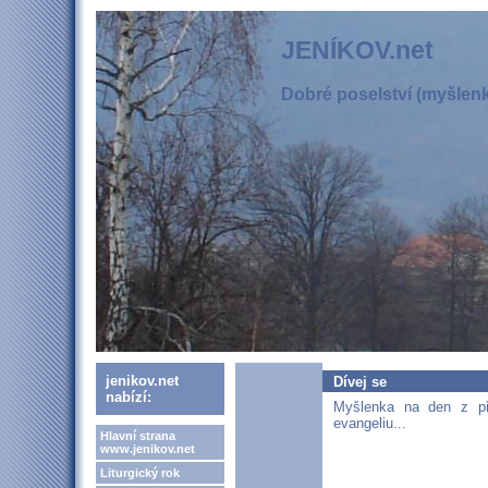
JENÍKOV.net
Dobré poselství (myšlenka
jenikov.net
Dívej se
nabízí:
Myšlenka na den z p
evangeliu...
Hlavní strana
www.jenikov.net
Liturgický rok