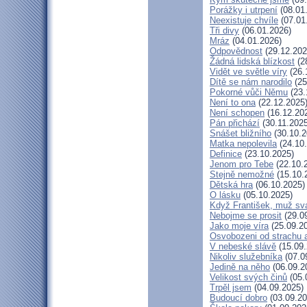
Porážky i utrpení
(08.01
Neexistuje chvíle
(07.01
Tři divy
(06.01.2026)
Mráz
(04.01.2026)
Odpovědnost
(29.12.202
Žádná lidská blízkost
(2
Vidět ve světle víry
(26.
Dítě se nám narodilo
(25
Pokorné vůči Němu
(23.
Není to ona
(22.12.2025
Není schopen
(16.12.20
Pán přichází
(30.11.2025
Snášet bližního
(30.10.2
Matka nepolevila
(24.10
Definice
(23.10.2025)
Jenom pro Tebe
(22.10.
Stejně nemožné
(15.10.
Dětská hra
(06.10.2025)
O lásku
(05.10.2025)
Když František, muž sv
Nebojme se prosit
(29.0
Jako moje víra
(25.09.2
Osvobozeni od strachu 
V nebeské slávě
(15.09.
Nikoliv služebníka
(07.0
Jedině na něho
(06.09.2
Velikost svých činů
(05.
Trpěl jsem
(04.09.2025)
Budoucí dobro
(03.09.20