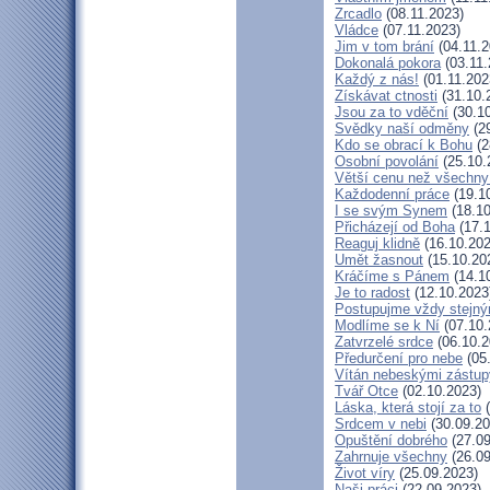
Zrcadlo
(08.11.2023)
Vládce
(07.11.2023)
Jim v tom brání
(04.11.2
Dokonalá pokora
(03.11.
Každý z nás!
(01.11.202
Získávat ctnosti
(31.10.
Jsou za to vděční
(30.10
Svědky naší odměny
(29
Kdo se obrací k Bohu
(2
Osobní povolání
(25.10.
Větší cenu než všechny
Každodenní práce
(19.1
I se svým Synem
(18.10
Přicházejí od Boha
(17.1
Reaguj klidně
(16.10.202
Umět žasnout
(15.10.20
Kráčíme s Pánem
(14.1
Je to radost
(12.10.2023
Postupujme vždy stejn
Modlíme se k Ní
(07.10.
Zatvrzelé srdce
(06.10.2
Předurčení pro nebe
(05
Vítán nebeskými zástup
Tvář Otce
(02.10.2023)
Láska, která stojí za to
(
Srdcem v nebi
(30.09.20
Opuštění dobrého
(27.09
Zahrnuje všechny
(26.09
Život víry
(25.09.2023)
Naši práci
(22.09.2023)