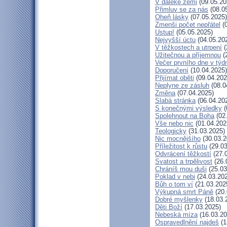
V daleké zemi
(09.05.20
Přimluv se za nás
(08.0
Oheň lásky
(07.05.2025)
Zmenši počet nepřátel
(0
Ustup!
(05.05.2025)
Nejvyšší úctu
(04.05.20
V těžkostech a utrpení
(
Užitečnou a příjemnou
(
Večer prvního dne v týd
Doporučení
(10.04.2025)
Přijímat oběti
(09.04.202
Neplyne ze zásluh
(08.0
Změna
(07.04.2025)
Slabá stránka
(06.04.20
S konečnými výsledky
(
Spolehnout na Boha
(02
Vše nebo nic
(01.04.202
Teologicky
(31.03.2025)
Nic mocnějšího
(30.03.2
Příležitost k růstu
(29.03
Odvrácení těžkostí
(27.
Svatost a trpělivost
(26.
Chráníš mou duši
(25.03
Poklad v nebi
(24.03.20
Bůh o tom ví
(21.03.202
Výkupná smrt Páně
(20.
Dobré myšlenky
(18.03.
Děti Boží
(17.03.2025)
Nebeská míza
(16.03.20
Ospravedlnění najdeš
(1