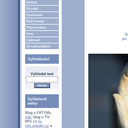
Rodina
Pozvání
Osobnosti
Boží doteky
Připomínáme
Foto
B
jen
Zajímavé
15 nejčtenějších
Vyhledávání
Vyhledat text
Spřátelené
weby:
Blog o FATYMu
zde
, blog o TV-
MIS.cz
tv-
mis.signaly.cz
a