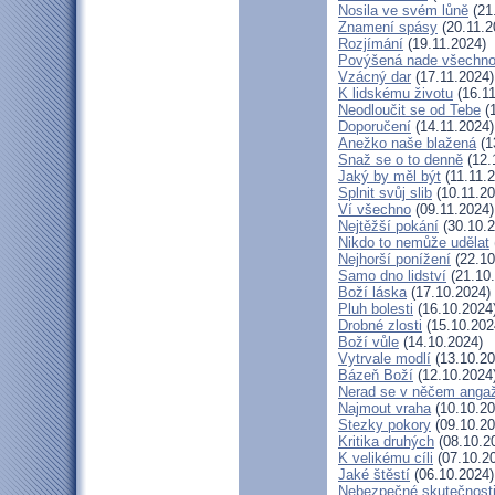
Nosila ve svém lůně
(21
Znamení spásy
(20.11.2
Rozjímání
(19.11.2024)
Povýšená nade všechn
Vzácný dar
(17.11.2024)
K lidskému životu
(16.11
Neodloučit se od Tebe
(1
Doporučení
(14.11.2024)
Anežko naše blažená
(1
Snaž se o to denně
(12.
Jaký by měl být
(11.11.
Splnit svůj slib
(10.11.20
Ví všechno
(09.11.2024)
Nejtěžší pokání
(30.10.2
Nikdo to nemůže udělat
Nejhorší ponížení
(22.10
Samo dno lidství
(21.10
Boží láska
(17.10.2024)
Pluh bolesti
(16.10.2024
Drobné zlosti
(15.10.202
Boží vůle
(14.10.2024)
Vytrvale modlí
(13.10.20
Bázeň Boží
(12.10.2024
Nerad se v něčem anga
Najmout vraha
(10.10.20
Stezky pokory
(09.10.20
Kritika druhých
(08.10.2
K velikému cíli
(07.10.2
Jaké štěstí
(06.10.2024)
Nebezpečné skutečnost