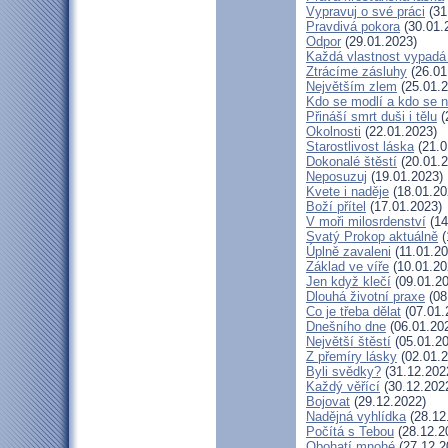
Vypravuj o své práci
(31
Pravdivá pokora
(30.01.
Odpor
(29.01.2023)
Každá vlastnost vypadá 
Ztrácíme zásluhy
(26.01
Největším zlem
(25.01.2
Kdo se modlí a kdo se 
Přináší smrt duši i tělu
(
Okolnosti
(22.01.2023)
Starostlivost láska
(21.0
Dokonalé štěstí
(20.01.2
Neposuzuj
(19.01.2023)
Kvete i naděje
(18.01.20
Boží přítel
(17.01.2023)
V moři milosrdenství
(14
Svatý Prokop aktuálně
(
Úplně zavaleni
(11.01.20
Základ ve víře
(10.01.20
Jen když klečí
(09.01.20
Dlouhá životní praxe
(08
Co je třeba dělat
(07.01.
Dnešního dne
(06.01.20
Největší štěstí
(05.01.20
Z přemíry lásky
(02.01.2
Byli svědky?
(31.12.202
Každý věřící
(30.12.202
Bojovat
(29.12.2022)
Nadějná vyhlídka
(28.12
Počítá s Tebou
(28.12.2
Obohatí mnohé
(27.12.2