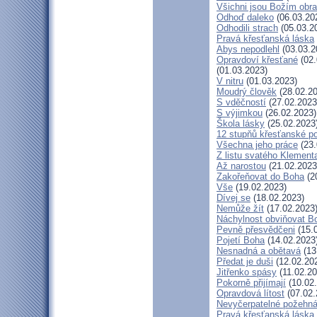
Všichni jsou Božím obr
Odhoď daleko
(06.03.20
Odhodili strach
(05.03.2
Pravá křesťanská láska
Abys nepodlehl
(03.03.2
Opravdoví křesťané
(02.
(01.03.2023)
V nitru
(01.03.2023)
Moudrý člověk
(28.02.20
S vděčností
(27.02.2023
S výjimkou
(26.02.2023)
Škola lásky
(25.02.2023
12 stupňů křesťanské p
Všechna jeho práce
(23.
Z listu svatého Klementa
Až narostou
(21.02.2023
Zakořeňovat do Boha
(2
Vše
(19.02.2023)
Dívej se
(18.02.2023)
Nemůže žít
(17.02.2023
Náchylnost obviňovat B
Pevně přesvědčeni
(15.
Pojetí Boha
(14.02.2023
Nesnadná a obětavá
(13
Předat je duši
(12.02.20
Jitřenko spásy
(11.02.20
Pokorně přijímají
(10.02
Opravdová lítost
(07.02.
Nevyčerpatelné požehná
Pravá křesťanská láska