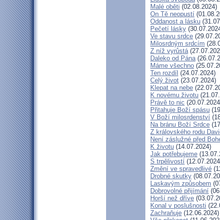
Malé oběti
(02.08.2024)
On Tě neopustí
(01.08.2
Oddanost a lásku
(31.07
Pečetí lásky
(30.07.202
Ve stavu srdce
(29.07.2
Milosrdným srdcím
(28.
Z níž vyrůstá
(27.07.202
Daleko od Pána
(26.07.
Máme všechno
(25.07.2
Ten rozdíl
(24.07.2024)
Celý život
(23.07.2024)
Klepat na nebe
(22.07.2
K novému životu
(21.07
Právě to nic
(20.07.2024
Přitahuje Boží spásu
(19
V Boží milosrdenství
(18
Na bránu Boží Srdce
(17
Z královského rodu Dav
Není záslužné před Bo
K životu
(14.07.2024)
Jak potřebujeme
(13.07.
S trpělivostí
(12.07.2024
Změní ve spravedlivé
(1
Drobné skutky
(08.07.20
Laskavým způsobem
(0
Dobrovolné přijímání
(06
Horší než dříve
(03.07.2
Konal v poslušnosti
(22.
Zachraňuje
(12.06.2024)