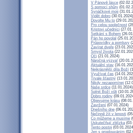
V Pánově lásce
(02.02.
S pomocí shůry
(01.02.
Synáčkové moji
(31.01.
Vidět dobro
(30.01.2024)
Dovolte Mu to
(29.01.20
Pro celou společnost
(28
Kristovi učedníci
(27.01.
Setkání s Bohem
(26.01
Pán ho povolal
(25.01.2
Průpovídky a pomluvy
(
Zavírat dveře
(23.01.202
Smysl života
(22.01.202
Oči
(21.01.2024)
Náročná výzva!
(20.01.2
Aktuální stav
(16.01.202
Nejkrásnější díla Boží
(1
Využívat čas
(14.01.202
Trvale šťastný
(13.01.20
Nikdy nezapomínej
(12.
Naše srdce
(11.01.2024)
Splnit Boží vůli
(10.01.2
Dobro rodiny
(09.01.202
Objevujme krásu
(08.01
Zavržení
(07.01.2024)
Dnešního dne
(06.01.20
Nečinně žít v lenosti
(05
Co můžeme a musíme
(
Uskutečňují zblízka
(03.
Tento postoj
(03.01.2024
Jen s proplouváním
(02.