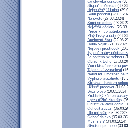
Co člověka odrazuje
(30
Stupeň trpělivosti
(30.03
Nejpoučnější kniha
(29.0
Bohu podobal
(28.03.20
Na světě
(27.03.2024)
Sami se sebou
(26.03.2
Největší dědictví
(25.03
Přece ví, co potřebujem
Plný lásky a úcty
(23.03
Duchovní život
(22.03.2
Dobrý voják
(21.03.2024
Nejlepší prostředek
(20.
Ty jsi šťastný pěstoun K
Je potřeba se sehnout
(1
Obrací k Bohu
(17.03.20
Věrni křesťanskému pov
Tajemství vytrvalosti
(15
Nebyl mu umožněn návr
Vyplňuje prázdnotu
(13.
Strhávat druhé za sebou
Účinně pracovat
(11.03.
Boží Slovo
(10.03.2024)
Prubířský kámen pokory
I přes těžké zkoušky
(08
Obrátit ve větší dobro
(0
Odhodit závaží
(06.03.2
Dle mé vůle
(05.03.2024
Odhoď daleko
(05.03.20
Myslíš si?
(04.03.2024)
Stvořeni pro nebe
(03.03