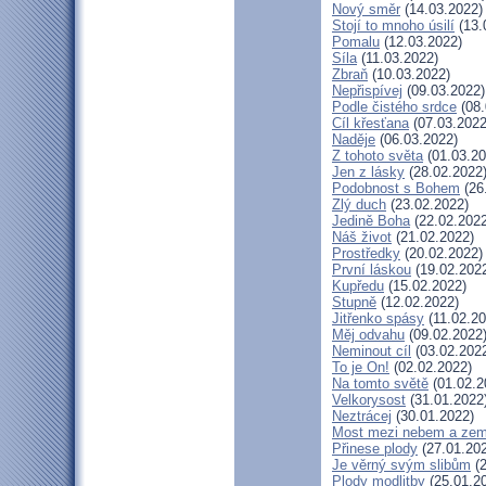
Nový směr
(14.03.2022)
Stojí to mnoho úsilí
(13.
Pomalu
(12.03.2022)
Síla
(11.03.2022)
Zbraň
(10.03.2022)
Nepřispívej
(09.03.2022)
Podle čistého srdce
(08.
Cíl křesťana
(07.03.2022
Naděje
(06.03.2022)
Z tohoto světa
(01.03.20
Jen z lásky
(28.02.2022
Podobnost s Bohem
(26
Zlý duch
(23.02.2022)
Jedině Boha
(22.02.2022
Náš život
(21.02.2022)
Prostředky
(20.02.2022)
První láskou
(19.02.202
Kupředu
(15.02.2022)
Stupně
(12.02.2022)
Jitřenko spásy
(11.02.20
Měj odvahu
(09.02.2022
Neminout cíl
(03.02.202
To je On!
(02.02.2022)
Na tomto světě
(01.02.2
Velkorysost
(31.01.2022
Neztrácej
(30.01.2022)
Most mezi nebem a zem
Přinese plody
(27.01.20
Je věrný svým slibům
(2
Plody modlitby
(25.01.2