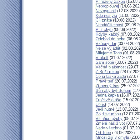
Přirozený zákon
(15.08.
Neproplouvej
(14.08.202
Nezpychni!
(12.08.2022)
Kdo neslyší
(11.08.2022
Cíl znáte
(10.08.2022)
Neoddělitelnost
(09.08.2
Plni chyb
(08.08.2022)
Kdyby každý
(07.08.202
Odchod do nebe
(06.08.
Vzácný dar
(03.08.2022)
Nelze vyjádřit
(02.08.20
Milujeme Toho
(01.08.20
V okolí
(31.07.2022)
Sám sobě
(30.07.2022)
Věčná blaženost
(29.07.
Z Boží rukou
(28.07.202
Co si láska žádá
(27.07.
Právě teď
(26.07.2022)
Ztracený čas
(25.07.202
Bůh aby byl Bohem
(17.
Jedna kapka
(16.07.202
Trpělivě a tiše
(15.07.20
Účast
(14.07.2022)
Je-li nutné
(13.07.2022)
Pojď se mnou
(12.07.20
Vichřice pýchy
(08.07.2
Změní náš život
(07.07.
Nade všechno
(01.07.20
Od Tebe
(24.06.2022)
Mnozí žijí v omylu
(23.0