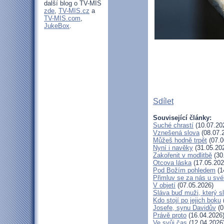
další blog o TV-MIS
zde
,
TV-MIS.cz
a
TV-MIS.com
,
JukeBox
.
Sdílet
Související články:
Suché chrastí
(10.07.20
Vznešená slova
(08.07.
Můžeš hodně trpět
(07.0
Nyní i navěky
(31.05.20
Zakořenit v modlitbě
(30
Otcova láska
(17.05.202
Pod Božím pohledem
(1
Přimluv se za nás u sv
V objetí
(07.05.2026)
Sláva buď muži, který s
Kdo stojí po jejich boku
Josefe, synu Davidův
(0
Právě proto
(16.04.2026
Ve svůj čas
(12.04.2026