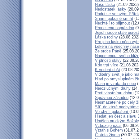
Naše láska
(21.09.2023)
Nedostatek lásky
(20.09
Raduj se se svým Příte
S nimi pokojně smířit
(13
Nechtějí to přijmout
(12.
Pronesena naprázdno
(0
Jejich srdce stále poros
Láska rodiny
(28.08.202
Pro jeho lásku něco vytr
Lékem na všechny naše
Ze srdce Páně
(25.08.20
Napomenout svého bližn
V plnosti slávy
(22.08.2
Kdo trpí více
(21.08.202
K vedení duší
(20.08.20
Viditelný svět je jako m
Hlad po smysluplném ži
Maria je vzata do nebe
(
Nerozlučnými druhy
(14.
Proti vlastnímu dobru
(1
Správnou zásadou
(12.0
Nesmazatelně po celý ž
Síť, do které nachytáme
Ve chvíli pokušení
(10.0
Hledat jen čest a slávu 
Unášen prudkým Božsk
Vzbuzuje úžas
(06.08.2
Vztah s Bohem
(31.07.2
Čistota života
(30.07.20