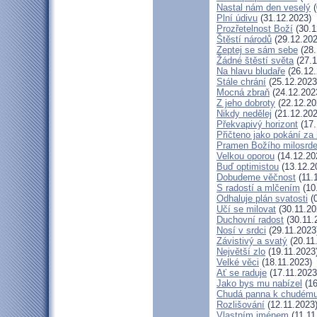
Nastal nám den veselý
(
Plní údivu
(31.12.2023)
Prozřetelnost Boží
(30.1
Štěstí národů
(29.12.202
Zeptej se sám sebe
(28.
Žádné štěstí světa
(27.1
Na hlavu bludaře
(26.12.
Stále chrání
(25.12.2023
Mocná zbraň
(24.12.202
Z jeho dobroty
(22.12.20
Nikdy nedělej
(21.12.202
Překvapivý horizont
(17.
Přičteno jako pokání za 
Pramen Božího milosrde
Velkou oporou
(14.12.20
Buď optimistou
(13.12.2
Dobudeme věčnost
(11.
S radostí a mlčením
(10
Odhaluje plán svatosti
(0
Učí se milovat
(30.11.20
Duchovní radost
(30.11.
Nosí v srdci
(29.11.2023
Závistivý a svatý
(20.11
Největší zlo
(19.11.2023
Velké věci
(18.11.2023)
Ať se raduje
(17.11.2023
Jako bys mu nabízel
(16
Chudá panna k chudému
Rozlišování
(12.11.2023
Vlastním jménem
(11.11