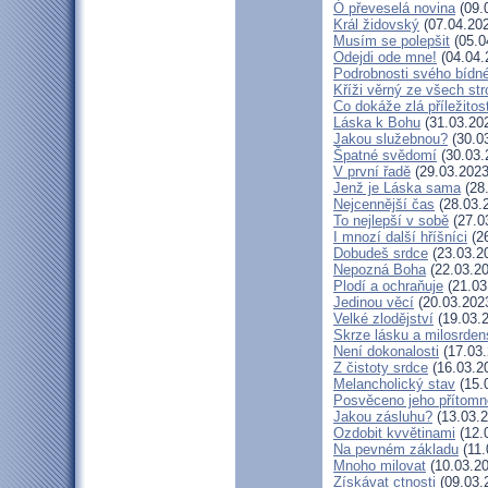
Ó převeselá novina
(09.
Král židovský
(07.04.20
Musím se polepšit
(05.0
Odejdi ode mne!
(04.04.
Podrobnosti svého bídné
Kříži věrný ze všech st
Co dokáže zlá příležitos
Láska k Bohu
(31.03.20
Jakou služebnou?
(30.0
Špatné svědomí
(30.03.
V první řadě
(29.03.2023
Jenž je Láska sama
(28
Nejcennější čas
(28.03.
To nejlepší v sobě
(27.0
I mnozí další hříšníci
(26
Dobudeš srdce
(23.03.2
Nepozná Boha
(22.03.20
Plodí a ochraňuje
(21.03
Jedinou věcí
(20.03.202
Velké zlodějství
(19.03.
Skrze lásku a milosrden
Není dokonalosti
(17.03.
Z čistoty srdce
(16.03.2
Melancholický stav
(15.
Posvěceno jeho přítomn
Jakou zásluhu?
(13.03.2
Ozdobit kvvětinami
(12.
Na pevném základu
(11.
Mnoho milovat
(10.03.20
Získávat ctnosti
(09.03.