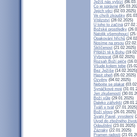
Ježíš nás vybízí
(06.03.
Co je správné
(05.03.20
Jejich věci
(02.03.2025)
Ve chvíli zkoušky
(01.03
Vítězství
(28.02.2025)
U toho to začíná
(27.02.
Božské prostředky
(26.0
Natolik všemohoucí
(25.
Opakování hříchů
(24.02
Nosíme na prsou
(22.02
Sklíčenost
(21.02.2025)
Přiblíží tě k Bohu
(19.02
Vybojovat
(18.02.2025)
Rozsah Boží péče
(16.0
Všude kolem tebe
(15.0
Bez Ježíše
(14.02.2025)
Hasit oheň
(05.02.2025)
Ozvěny
(04.02.2025)
Nebojte se plakat
(03.02
Synáčkové moji
(31.01.
Jen zkušeností
(30.01.2
Boží vůle
(29.01.2025)
Daleko zářivější
(28.01.
Tváří v tvář
(27.01.2025
Boží slovo
(26.01.2025)
Svatý Pavel, vyvolený
(
Úvod do zbožného život
Odpuštění
(23.01.2025)
Zázraky
(22.01.2025)
Pramen radosti
(21.01.2