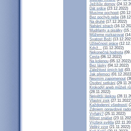
Ježíšův domov
(24.12.2
Dát srdce
(23.12.2022)
Musíme pochopit
(20.12
Bez pochyb nebe
(18.12
Na druhé
(17.12.2022)
Nahání strach
(16.12.20
Mudrlanty a pisálky
(15.
Můžeme rozkazovat
(14
Svatost Boží
(13.12.202
Užitečnost práce
(12.12
Když...
(11.12.2022)
Nekonečná hodnota
(09.
Cesta
(06.12.2022)
Na kolenou
(05.12.2022)
Bez lásky
(04.12.2022)
Záležitost jiných lidí
(03.
Jak přemoci
(01.12.2022
Nesmím zapomenout
(3
Osobní setkání
(29.11.2
Krokodýl aneb můžeš růs
(28.11.2022)
Největší láskou
(28.11.2
Vlastní zisk
(27.11.2022
Každodenní všedností
(
Zdrojem opravdové rados
Vyňatý?
(25.11.2022)
Milost snášet
(23.11.202
Výzbroj světla
(22.11.20
Veliký vzor
(21.11.2022)