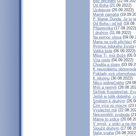
Bez přičinění
(22.09.202
Od Boha
(21.09.2022)
Uzdravuje
(20.09.2022)
Marně namáhá
(19.09.2
P. Marek Dunda: Je to j
Od Boha i od lidí
(18.09.
Připomínka
(17.09.2022)
I druhým
(11.09.2022)
Na pomoc slova
(09.09.
Maria na svět přichází
(0
Rytmus lidského života
Veliká bída
(06.09.2022)
Miluji Ti, můj Bože
(05.0
Víra roste
(04.09.2022)
Chodila a stopy
(03.09.2
K neustálému obnovová
Poklady své všemohouc
K nikomu
(30.08.2022)
Něco jedinečného
(29.08
Mýlí a nemýlí
(28.08.20
Skřítek Kostelníček: Eva
Ještě je tolik dobrého, c
Směrem k druhým
(26.0
Čím více jsi mocný
(23.
Vyslechni mě
(22.08.20
Nejcennější svoboda
(21
Máme to srdce
(20.08.2
V mysli, v srdci a na rte
Sloužit druhým
(17.08.2
Naše snaha
(16.08.2022