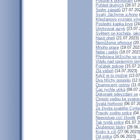
Posune k pomluvám
(29
Pohled druhých
(28.07.2
Sedm západů
(27.07.20
Svatý Jáchyme a Anno
(
Křesťanovo vyznání víry
Poslední kapka krve
(24
Umrtvovat jazyk
(23.07.
Světem se kochala, jako
Hasit oheň
(21.07.2023)
Nemůžeme přijmout
(20.
Mnoho praxe
(19.07.202
Nebe i peklo
(18.07.2023
Představa blížícího se 
Vládu nad správným ú
Počátek pokoje
(15.07.2
Zlá vášeň
(14.07.2023)
Když je to možné
(13.07
Dva hříchy pospolu
(12.
Osamocený ostrov
(11.0
Čas rychle utíká
(09.07.
Dokonalé odevzdání se
Ctnosti vedou ke svatos
Svatá horlivost
(06.07.2
Ze života svatého Cyrila
Pravdy svého srdce
(04.
Neexistuje cizí člověk
(0
Tak tvrdá srdce
(01.07.2
Zkušenost lásky
(28.06.
Kroky k cíli
(27.06.2023)
Od srdce
(25.06.2023)