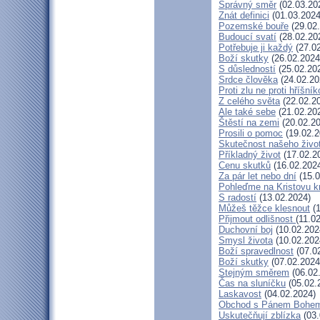
Správný směr
(02.03.20
Znát definici
(01.03.2024
Pozemské bouře
(29.02
Budoucí svatí
(28.02.20
Potřebuje ji každý
(27.02
Boží skutky
(26.02.2024
S důsledností
(25.02.20
Srdce člověka
(24.02.20
Proti zlu ne proti hříšník
Z celého světa
(22.02.2
Ale také sebe
(21.02.20
Štěstí na zemi
(20.02.20
Prosili o pomoc
(19.02.2
Skutečnost našeho živo
Příkladný život
(17.02.2
Cenu skutků
(16.02.202
Za pár let nebo dní
(15.0
Pohleďme na Kristovu k
S radostí
(13.02.2024)
Můžeš těžce klesnout
(1
Přijmout odlišnost
(11.0
Duchovní boj
(10.02.202
Smysl života
(10.02.202
Boží spravedlnost
(07.0
Boží skutky
(07.02.2024
Stejným směrem
(06.02
Čas na sluníčku
(05.02.
Laskavost
(04.02.2024)
Obchod s Pánem Bohe
Uskutečňují zblízka
(03.