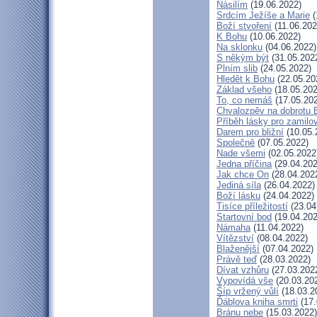
Násilím
(19.06.2022)
Srdcím Ježíše a Marie
(
Boží stvoření
(11.06.202
K Bohu
(10.06.2022)
Na sklonku
(04.06.2022)
S někým být
(31.05.202
Plním slib
(24.05.2022)
Hledět k Bohu
(22.05.20
Základ všeho
(18.05.202
To, co nemáš
(17.05.20
Chvalozpěv na dobrotu 
Příběh lásky pro zamilo
Darem pro bližní
(10.05.
Společně
(07.05.2022)
Nade všemi
(02.05.2022
Jedna příčina
(29.04.202
Jak chce On
(28.04.202
Jediná síla
(26.04.2022)
Boží lásku
(24.04.2022)
Tisíce příležitostí
(23.04
Startovní bod
(19.04.202
Námaha
(11.04.2022)
Vítězství
(08.04.2022)
Blaženější
(07.04.2022)
Právě teď
(28.03.2022)
Dívat vzhůru
(27.03.202
Vypovídá vše
(20.03.20
Šíp vržený vůlí
(18.03.2
Ďáblova kniha smrti
(17.
Bránu nebe
(15.03.2022)