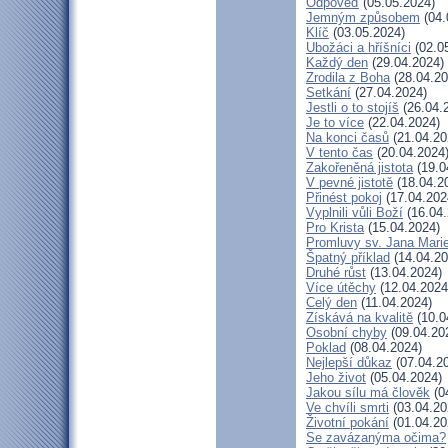
Odpověď
(05.05.2024)
Jemným způsobem
(04.
Klíč
(03.05.2024)
Ubožáci a hříšníci
(02.0
Každý den
(29.04.2024)
Zrodila z Boha
(28.04.20
Setkání
(27.04.2024)
Jestli o to stojíš
(26.04.
Je to více
(22.04.2024)
Na konci časů
(21.04.20
V tento čas
(20.04.2024
Zakořeněná jistota
(19.0
V pevné jistotě
(18.04.2
Přinést pokoj
(17.04.202
Vyplnili vůli Boží
(16.04.
Pro Krista
(15.04.2024)
Promluvy sv. Jana Marie
Špatný příklad
(14.04.20
Druhé růst
(13.04.2024)
Více útěchy
(12.04.2024
Celý den
(11.04.2024)
Získává na kvalitě
(10.0
Osobní chyby
(09.04.20
Poklad
(08.04.2024)
Nejlepší důkaz
(07.04.2
Jeho život
(05.04.2024)
Jakou sílu má člověk
(0
Ve chvíli smrti
(03.04.20
Životní pokání
(01.04.20
Se zavázanýma očima?