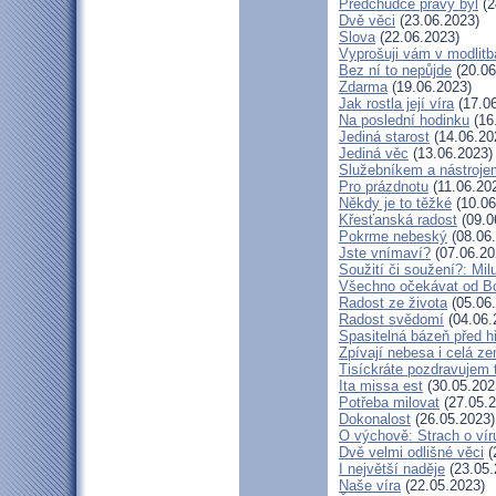
Předchůdce pravý byl
(2
Dvě věci
(23.06.2023)
Slova
(22.06.2023)
Vyprošuji vám v modlit
Bez ní to nepůjde
(20.06
Zdarma
(19.06.2023)
Jak rostla její víra
(17.06
Na poslední hodinku
(16
Jediná starost
(14.06.20
Jediná věc
(13.06.2023)
Služebníkem a nástroje
Pro prázdnotu
(11.06.20
Někdy je to těžké
(10.06
Křesťanská radost
(09.0
Pokrme nebeský
(08.06
Jste vnímaví?
(07.06.20
Soužití či soužení?: Milu
Všechno očekávat od B
Radost ze života
(05.06
Radost svědomí
(04.06.
Spasitelná bázeň před 
Zpívají nebesa i celá z
Tisíckráte pozdravujem 
Ita missa est
(30.05.202
Potřeba milovat
(27.05.2
Dokonalost
(26.05.2023)
O výchově: Strach o víru 
Dvě velmi odlišné věci
(
I největší naděje
(23.05.
Naše víra
(22.05.2023)