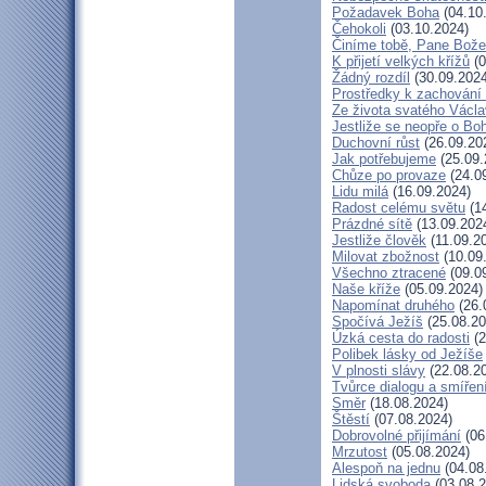
Požadavek Boha
(04.10
Čehokoli
(03.10.2024)
Činíme tobě, Pane Bože
K přijetí velkých křížů
(0
Žádný rozdíl
(30.09.2024
Prostředky k zachování 
Ze života svatého Václ
Jestliže se neopře o Bo
Duchovní růst
(26.09.20
Jak potřebujeme
(25.09.
Chůze po provaze
(24.0
Lidu milá
(16.09.2024)
Radost celému světu
(14
Prázdné sítě
(13.09.202
Jestliže člověk
(11.09.2
Milovat zbožnost
(10.09
Všechno ztracené
(09.0
Naše kříže
(05.09.2024)
Napomínat druhého
(26.
Spočívá Ježíš
(25.08.20
Úzká cesta do radosti
(2
Polibek lásky od Ježíše
V plnosti slávy
(22.08.2
Tvůrce dialogu a smířen
Směr
(18.08.2024)
Štěstí
(07.08.2024)
Dobrovolné přijímání
(06
Mrzutost
(05.08.2024)
Alespoň na jednu
(04.08
Lidská svoboda
(03.08.2