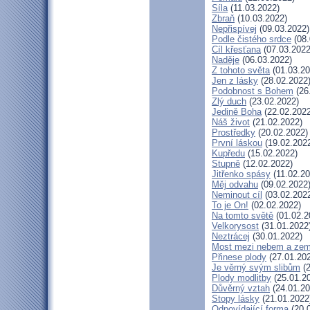
Síla
(11.03.2022)
Zbraň
(10.03.2022)
Nepřispívej
(09.03.2022)
Podle čistého srdce
(08.
Cíl křesťana
(07.03.2022
Naděje
(06.03.2022)
Z tohoto světa
(01.03.20
Jen z lásky
(28.02.2022
Podobnost s Bohem
(26
Zlý duch
(23.02.2022)
Jedině Boha
(22.02.2022
Náš život
(21.02.2022)
Prostředky
(20.02.2022)
První láskou
(19.02.202
Kupředu
(15.02.2022)
Stupně
(12.02.2022)
Jitřenko spásy
(11.02.20
Měj odvahu
(09.02.2022
Neminout cíl
(03.02.202
To je On!
(02.02.2022)
Na tomto světě
(01.02.2
Velkorysost
(31.01.2022
Neztrácej
(30.01.2022)
Most mezi nebem a zem
Přinese plody
(27.01.20
Je věrný svým slibům
(2
Plody modlitby
(25.01.2
Důvěrný vztah
(24.01.20
Stopy lásky
(21.01.2022
Odpovídající forma
(20.