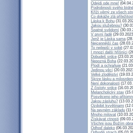
Odejdi ode mne!
(04.04.
Podrobnosti svého bídné
Kříži věrný ze všech st
Co dokáže zlá příležitos
Láska k Bohu
(31.03.20
Jakou služebnou?
(30.0
Špatné svědomí
(30.03.
V první řadě
(29.03.2023
Jenž je Láska sama
(28
Nejcennější čas
(28.03.
To nejlepší v sobě
(27.0
I mnozí další hříšníci
(26
Dobudeš srdce
(23.03.2
Nepozná Boha
(22.03.20
Plodí a ochraňuje
(21.03
Jedinou věcí
(20.03.202
Velké zlodějství
(19.03.
Skrze lásku a milosrden
Není dokonalosti
(17.03.
Z čistoty srdce
(16.03.2
Melancholický stav
(15.
Posvěceno jeho přítomn
Jakou zásluhu?
(13.03.2
Ozdobit kvvětinami
(12.
Na pevném základu
(11.
Mnoho milovat
(10.03.20
Získávat ctnosti
(09.03.
Všichni jsou Božím obr
Odhoď daleko
(06.03.20
Odhodili strach
(05.03.2