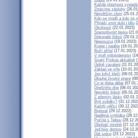
Každá vlastnost vypadá 
Ztrácíme zásluhy
(26.01
Největším zlem
(25.01.2
Kdo se modlí a kdo se 
Přináší smrt duši i tělu
(
Okolnosti
(22.01.2023)
Starostlivost láska
(21.0
Dokonalé štěstí
(20.01.2
Neposuzuj
(19.01.2023)
Kvete i naděje
(18.01.20
Boží přítel
(17.01.2023)
V moři milosrdenství
(14
Svatý Prokop aktuálně
(
Úplně zavaleni
(11.01.20
Základ ve víře
(10.01.20
Jen když klečí
(09.01.20
Dlouhá životní praxe
(08
Co je třeba dělat
(07.01.
Dnešního dne
(06.01.20
Největší štěstí
(05.01.20
Z přemíry lásky
(02.01.2
Byli svědky?
(31.12.202
Každý věřící
(30.12.202
Bojovat
(29.12.2022)
Nadějná vyhlídka
(28.12
Počítá s Tebou
(28.12.2
Obohatí mnohé
(27.12.2
Ježíšův domov
(24.12.2
Dát srdce
(23.12.2022)