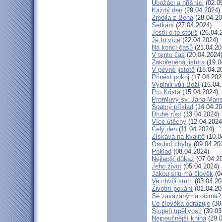
Ubožáci a hříšníci
(02.0
Každý den
(29.04.2024)
Zrodila z Boha
(28.04.20
Setkání
(27.04.2024)
Jestli o to stojíš
(26.04.
Je to více
(22.04.2024)
Na konci časů
(21.04.20
V tento čas
(20.04.2024
Zakořeněná jistota
(19.0
V pevné jistotě
(18.04.2
Přinést pokoj
(17.04.202
Vyplnili vůli Boží
(16.04.
Pro Krista
(15.04.2024)
Promluvy sv. Jana Marie
Špatný příklad
(14.04.20
Druhé růst
(13.04.2024)
Více útěchy
(12.04.2024
Celý den
(11.04.2024)
Získává na kvalitě
(10.0
Osobní chyby
(09.04.20
Poklad
(08.04.2024)
Nejlepší důkaz
(07.04.2
Jeho život
(05.04.2024)
Jakou sílu má člověk
(0
Ve chvíli smrti
(03.04.20
Životní pokání
(01.04.20
Se zavázanýma očima?
Co člověka odrazuje
(30
Stupeň trpělivosti
(30.03
Nejpoučnější kniha
(29.0