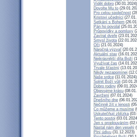
Vidět dobro
(30.01.2024)
Dovolte Mu to
(29.01.20
Pro celou společnost
(28
Kristovi učedníci
(27.01.
Setkání s Bohem
(26.01
Pán ho povolal
(25.01.2
Průpovídky a pomluvy
(
Zavírat dveře
(23.01.202
Smysl života
(22.01.202
Oči
(21.01.2024)
Náročná výzva!
(20.01.2
Aktuální stav
(16.01.202
Nejkrásnější díla Boží
(1
Využívat čas
(14.01.202
Trvale šťastný
(13.01.20
Nikdy nezapomínej
(12.
Naše srdce
(11.01.2024)
Splnit Boží vůli
(10.01.2
Dobro rodiny
(09.01.202
Objevujme krásu
(08.01
Zavržení
(07.01.2024)
Dnešního dne
(06.01.20
Nečinně žít v lenosti
(05
Co můžeme a musíme
(
Uskutečňují zblízka
(03.
Tento postoj
(03.01.2024
Jen s proplouváním
(02.
Nastal nám den veselý
(
Plní údivu
(31.12.2023)
Prozřetelnost Boží
(30.1