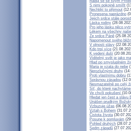
Raduj se se svým Příte
S nimi pokojně smířit
(13
Nechtějí to přijmout
(12.
Pronesena naprázdno
(0
Jejich srdce stále poros
Láska rodiny
(28.08.202
Pro jeho lásku něco vytr
Lékem na všechny naše
Ze srdce Páně
(25.08.20
Napomenout svého bližn
V plnosti slávy
(22.08.2
Kdo trpí více
(21.08.202
K vedení duší
(20.08.20
Viditelný svět je jako m
Hlad po smysluplném ži
Maria je vzata do nebe
(
Nerozlučnými druhy
(14.
Proti vlastnímu dobru
(1
Správnou zásadou
(12.0
Nesmazatelně po celý ž
Síť, do které nachytáme
Ve chvíli pokušení
(10.0
Hledat jen čest a slávu 
Unášen prudkým Božsk
Vzbuzuje úžas
(06.08.2
Vztah s Bohem
(31.07.2
Čistota života
(30.07.20
Posune k pomluvám
(29
Pohled druhých
(28.07.2
Sedm západů
(27.07.20