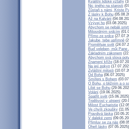
Kvalitní lidské vztahy
(1
Nic jiného na starosti
(07
Zůstaň s námi, Kriste P
Z lásky k Bohu
(05.08.2
Až na Kalvárii
(04.08.20
Vzývej ho
(03.08.2025)
Abychom se nebáli smrt
Milosrdným srdcím
(01.
Přímo ze srdce
(27.07.2
Jakube, tebe upřímně
(2
Proměňuje svět
(24.07.2
Buď veleben, můj Pane J
Základním zákonem
(22
Abychom svá slova potvr
Znamení kříže
(18.07.20
Na její pokyn
(17.07.202
Zvláštní milosti
(10.07.2
Od Boha
(06.07.2025)
Smířeni s Bohem
(03.07
O Bohu, o bližním a o s
Líbit se Bohu
(29.06.202
Volání
(19.06.2025)
Spatřit svět
(15.06.2025
Trpělivost v utrpení
(20.
Milost Eucharistie
(12.05
Ve chvíli zkoušky
(11.05
Pravdivá láska
(10.05.2
V daleké zemi
(09.05.20
Přimluv se za nás
(08.0
Oheň lásky
(07.05.2025)