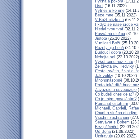
Pýcha a pokora
(17.11.2
Osel
(16.11.2022)
Vytneš u kořene
(14.11.
Beze mne
(05.11.2022)
V Boží blízkosti
(05.11.
I když se naše srdce vz
Hledal tvou tvář
(02.11.2
Posvátná služba
(31.10.
Jistota
(26.10.2022)
V milosti Boží
(25.10.20
Rozptyluje bouři
(24.10.
Budoucí dobra
(23.10.20
Nebojte se!
(22.10.2022)
Vyšší cenu než zlato
(19
Ze života sv. Hedviky
(1
Cesta, světlo, život a lá
Jak veliký
(10.10.2022)
Mnohonásobně
(08.10.2
Proto také dítě bude na
Zavazuje a osvobozuje
(
Co budeš dnes dělat?
(0
Co je mým povoláním?
(
Pomáhat ostatním
(30.0
Michaeli, Gabrieli, Rafae
Chudí a služba chudým
Všichni zachráněni
(27.0
Setrvávat s Bohem
(23.
Bez přičinění
(22.09.202
Od Boha
(21.09.2022)
Uzdravuje
(20.09.2022)