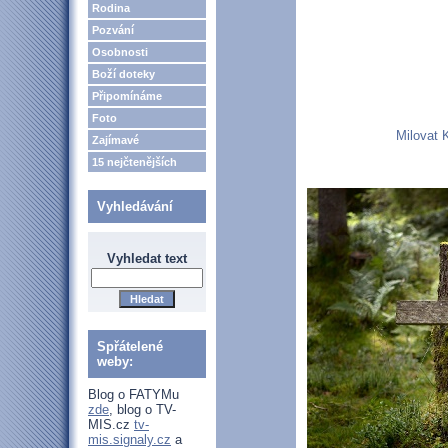
Rodina
Pozvání
Osobnosti
Boží doteky
Připomínáme
Foto
Milovat K
Zajímavé
15 nejčtenějších
Vyhledávání
Vyhledat text
Spřátelené
weby:
Blog o FATYMu
zde
, blog o TV-
MIS.cz
tv-
mis.signaly.cz
a