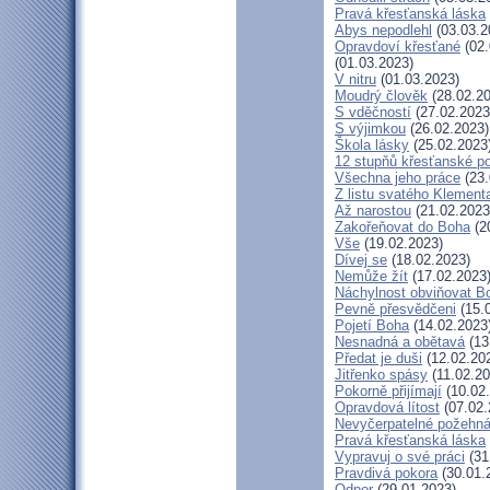
Pravá křesťanská láska
Abys nepodlehl
(03.03.2
Opravdoví křesťané
(02.
(01.03.2023)
V nitru
(01.03.2023)
Moudrý člověk
(28.02.20
S vděčností
(27.02.2023
S výjimkou
(26.02.2023)
Škola lásky
(25.02.2023
12 stupňů křesťanské p
Všechna jeho práce
(23.
Z listu svatého Klementa
Až narostou
(21.02.2023
Zakořeňovat do Boha
(2
Vše
(19.02.2023)
Dívej se
(18.02.2023)
Nemůže žít
(17.02.2023
Náchylnost obviňovat B
Pevně přesvědčeni
(15.
Pojetí Boha
(14.02.2023
Nesnadná a obětavá
(13
Předat je duši
(12.02.20
Jitřenko spásy
(11.02.20
Pokorně přijímají
(10.02
Opravdová lítost
(07.02.
Nevyčerpatelné požehná
Pravá křesťanská láska
Vypravuj o své práci
(31
Pravdivá pokora
(30.01.
Odpor
(29.01.2023)