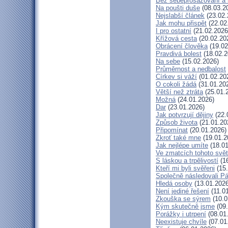
Bez sebeprosazování a b
Na poušti duše
(08.03.2
Nejslabší článek
(23.02.
Jak mohu přispět
(22.02
I pro ostatní
(21.02.2026
Křížová cesta
(20.02.20
Obrácení člověka
(19.02
Pravdivá bolest
(18.02.2
Na sebe
(15.02.2026)
Průměrnost a nedbalost
Církev si váží
(01.02.20
O cokoli žádá
(31.01.20
Větší než ztráta
(25.01.
Možná
(24.01.2026)
Dar
(23.01.2026)
Jak potvrzují dějiny
(22.
Způsob života
(21.01.20
Připomínat
(20.01.2026)
Zkroť také mne
(19.01.2
Jak nejlépe umíte
(18.01
Ve zmatcích tohoto svě
S láskou a trpělivostí
(16
Kteří mi byli svěřeni
(15.
Společně následovali P
Hledá osoby
(13.01.2026
Není jediné řešení
(11.0
Zkouška se sýrem
(10.0
Kým skutečně jsme
(09.
Porážky i utrpení
(08.01
Neexistuje chvíle
(07.01