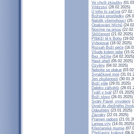
Ve chvíli zkoušky
(01.03
Vítězství
(28.02.2025)
U toho to začíná
(27.02.
Božské prostředky
(26.0
Natolik všemohoucí
(25.
Opakování hříchů
(24.02
Nosíme na prsou
(22.02
Sklíčenost
(21.02.2025)
Přiblíží tě k Bohu
(19.02
Vybojovat
(18.02.2025)
Rozsah Boží péče
(16.0
Všude kolem tebe
(15.0
Bez Ježíše
(14.02.2025)
Hasit oheň
(05.02.2025)
Ozvěny
(04.02.2025)
Nebojte se plakat
(03.02
Synáčkové moji
(31.01.
Jen zkušeností
(30.01.2
Boží vůle
(29.01.2025)
Daleko zářivější
(28.01.
Tváří v tvář
(27.01.2025
Boží slovo
(26.01.2025)
Svatý Pavel, vyvolený
(
Úvod do zbožného život
Odpuštění
(23.01.2025)
Zázraky
(22.01.2025)
Pramen radosti
(21.01.2
Lampa víry
(14.01.2025)
Křesťanské mumie
(07.0
Přešťastní králové
(06.0