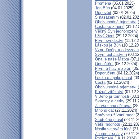
Proměna
(05.01.2025)
Jen Bůh
(04.01.2025)
Odpověď
(03.01.2025)
S nasazením
(02.01.202
Obdivuhodné tajemství
(
Cesta ke změně
(31.12.
Věčný Syn jednorozený
Lživý život
(29.12.2024)
První svědectví
(11.12.2
Láskou je Bůh
(10.12.20
Vzor důvěry a odevzdan
Svým bohatstvím
(08.12
Ona je naše Matka
(07.1
Odpuštění
(06.12.2024)
První a hlavní zbraň
(05
Doporučení
(04.12.2024)
Láska a spokojenost
(03
Cesta
(02.12.2024)
Obdivuhodné tajemství
(
Každé vítězství
(01.12.
V Jeho přítomnosti
(30.1
Skvosty a cetky
(29.11.
Za všechno děkovat
(28
Mnoho dát
(27.11.2024)
Správné užívání moci
(2
Skutečně prosil
(23.11.2
Větší hodnotu
(22.11.20
Nosila ve svém lůně
(21
Znamení spásy
(20.11.2
Rozjímání
(19.11.2024)