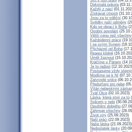
Jim v tom brání
(04.11.2
Dokonalá pokora
(03.11.
Každý z nás!
(01.11.202
Získávat ctnosti
(31.10.
Jsou za to vděční
(30.10
Svědky naší odměny
(29
Kdo se obrací k Bohu
(2
Osobní povolání
(25.10.
Větší cenu než všechny
Každodenní práce
(19.1
I se svým Synem
(18.10
Přicházejí od Boha
(17.1
Reaguj klidně
(16.10.202
Umět žasnout
(15.10.20
Kráčíme s Pánem
(14.1
Je to radost
(12.10.2023
Postupujme vždy stejn
Modlíme se k Ní
(07.10.
Zatvrzelé srdce
(06.10.2
Předurčení pro nebe
(05
Vítán nebeskými zástup
Tvář Otce
(02.10.2023)
Láska, která stojí za to
(
Srdcem v nebi
(30.09.20
Opuštění dobrého
(27.09
Zahrnuje všechny
(26.09
Život víry
(25.09.2023)
Naši práci
(22.09.2023)
Naše láska
(21.09.2023)
Nedostatek lásky
(20.09