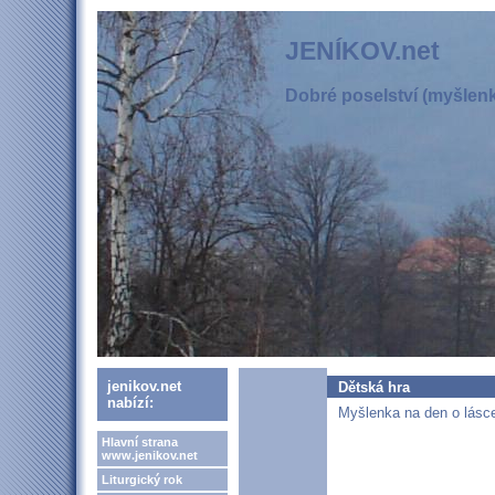
JENÍKOV.net
Dobré poselství (myšlenka
jenikov.net
Dětská hra
nabízí:
Myšlenka na den o lásce 
Hlavní strana
www.jenikov.net
Liturgický rok