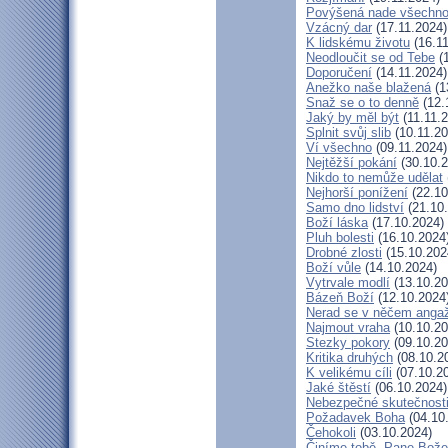
Povýšená nade všechn
Vzácný dar
(17.11.2024)
K lidskému životu
(16.11
Neodloučit se od Tebe
(1
Doporučení
(14.11.2024)
Anežko naše blažená
(1
Snaž se o to denně
(12.
Jaký by měl být
(11.11.
Splnit svůj slib
(10.11.20
Ví všechno
(09.11.2024)
Nejtěžší pokání
(30.10.2
Nikdo to nemůže udělat
Nejhorší ponížení
(22.10
Samo dno lidství
(21.10
Boží láska
(17.10.2024)
Pluh bolesti
(16.10.2024
Drobné zlosti
(15.10.202
Boží vůle
(14.10.2024)
Vytrvale modlí
(13.10.20
Bázeň Boží
(12.10.2024
Nerad se v něčem anga
Najmout vraha
(10.10.20
Stezky pokory
(09.10.20
Kritika druhých
(08.10.2
K velikému cíli
(07.10.2
Jaké štěstí
(06.10.2024)
Nebezpečné skutečnost
Požadavek Boha
(04.10
Čehokoli
(03.10.2024)
Činíme tobě, Pane Bože