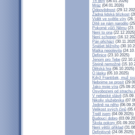
Tři divy
(06.01.2026)
Mráz
(04.01.2026)
Odpovědnost
(29.12.202
Žádná lidská blízkost
(2
Vidět ve světle víry
(26.
Dítě se nám narodilo
(25
Pokorné vůči Němu
(23.
Není to ona
(22.12.2025
Není schopen
(16.12.20
Pán přichází
(30.11.2025
Snášet bližního
(30.10.2
Matka nepolevila
(24.10
Definice
(23.10.2025)
Jenom pro Tebe
(22.10.
Stejně nemožné
(15.10.
Dětská hra
(06.10.2025)
O lásku
(05.10.2025)
Když František, muž sv
Nebojme se prosit
(29.0
Jako moje víra
(25.09.2
Osvobozeni od strachu 
V nebeské slávě
(15.09.
Nikoliv služebníka
(07.0
Jedině na něho
(06.09.2
Velikost svých činů
(05.
Trpěl jsem
(04.09.2025)
Budoucí dobro
(03.09.20
Škola pokory
(01.09.202
Není větší příklad
(31.08
Definitivně
(24.08.2025)