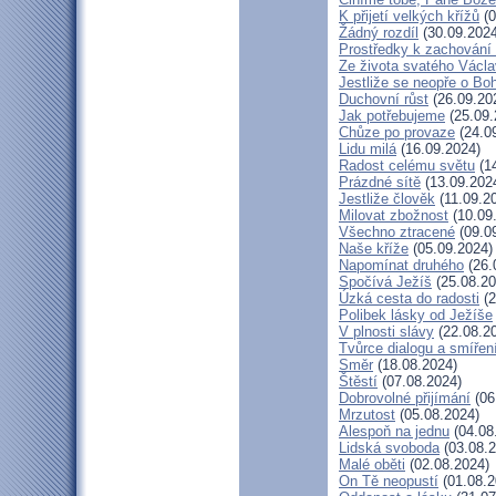
K přijetí velkých křížů
(0
Žádný rozdíl
(30.09.2024
Prostředky k zachování 
Ze života svatého Václ
Jestliže se neopře o Bo
Duchovní růst
(26.09.20
Jak potřebujeme
(25.09.
Chůze po provaze
(24.0
Lidu milá
(16.09.2024)
Radost celému světu
(14
Prázdné sítě
(13.09.202
Jestliže člověk
(11.09.2
Milovat zbožnost
(10.09
Všechno ztracené
(09.0
Naše kříže
(05.09.2024)
Napomínat druhého
(26.
Spočívá Ježíš
(25.08.20
Úzká cesta do radosti
(2
Polibek lásky od Ježíše
V plnosti slávy
(22.08.2
Tvůrce dialogu a smířen
Směr
(18.08.2024)
Štěstí
(07.08.2024)
Dobrovolné přijímání
(06
Mrzutost
(05.08.2024)
Alespoň na jednu
(04.08
Lidská svoboda
(03.08.2
Malé oběti
(02.08.2024)
On Tě neopustí
(01.08.2