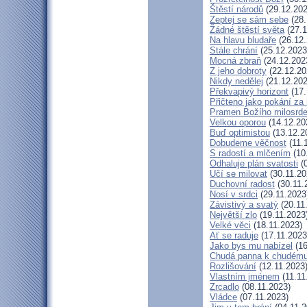
Štěstí národů
(29.12.202
Zeptej se sám sebe
(28.
Žádné štěstí světa
(27.1
Na hlavu bludaře
(26.12.
Stále chrání
(25.12.2023
Mocná zbraň
(24.12.202
Z jeho dobroty
(22.12.20
Nikdy nedělej
(21.12.202
Překvapivý horizont
(17.
Přičteno jako pokání za 
Pramen Božího milosrde
Velkou oporou
(14.12.20
Buď optimistou
(13.12.2
Dobudeme věčnost
(11.
S radostí a mlčením
(10
Odhaluje plán svatosti
(0
Učí se milovat
(30.11.20
Duchovní radost
(30.11.
Nosí v srdci
(29.11.2023
Závistivý a svatý
(20.11
Největší zlo
(19.11.2023
Velké věci
(18.11.2023)
Ať se raduje
(17.11.2023
Jako bys mu nabízel
(16
Chudá panna k chudému
Rozlišování
(12.11.2023
Vlastním jménem
(11.11
Zrcadlo
(08.11.2023)
Vládce
(07.11.2023)