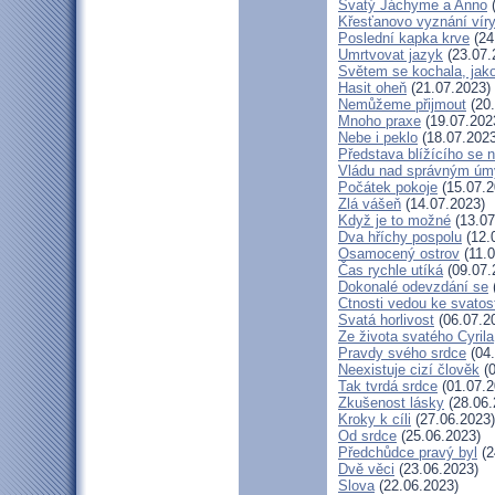
Svatý Jáchyme a Anno
(
Křesťanovo vyznání víry
Poslední kapka krve
(24
Umrtvovat jazyk
(23.07.
Světem se kochala, jako
Hasit oheň
(21.07.2023)
Nemůžeme přijmout
(20.
Mnoho praxe
(19.07.202
Nebe i peklo
(18.07.2023
Představa blížícího se 
Vládu nad správným ú
Počátek pokoje
(15.07.2
Zlá vášeň
(14.07.2023)
Když je to možné
(13.07
Dva hříchy pospolu
(12.
Osamocený ostrov
(11.0
Čas rychle utíká
(09.07.
Dokonalé odevzdání se
Ctnosti vedou ke svatos
Svatá horlivost
(06.07.2
Ze života svatého Cyrila
Pravdy svého srdce
(04.
Neexistuje cizí člověk
(0
Tak tvrdá srdce
(01.07.2
Zkušenost lásky
(28.06.
Kroky k cíli
(27.06.2023)
Od srdce
(25.06.2023)
Předchůdce pravý byl
(2
Dvě věci
(23.06.2023)
Slova
(22.06.2023)