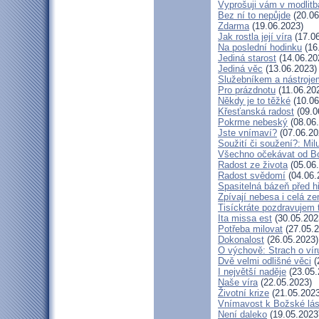
Vyprošuji vám v modlit
Bez ní to nepůjde
(20.06
Zdarma
(19.06.2023)
Jak rostla její víra
(17.06
Na poslední hodinku
(16
Jediná starost
(14.06.20
Jediná věc
(13.06.2023)
Služebníkem a nástroje
Pro prázdnotu
(11.06.20
Někdy je to těžké
(10.06
Křesťanská radost
(09.0
Pokrme nebeský
(08.06
Jste vnímaví?
(07.06.20
Soužití či soužení?: Milu
Všechno očekávat od B
Radost ze života
(05.06
Radost svědomí
(04.06.
Spasitelná bázeň před 
Zpívají nebesa i celá z
Tisíckráte pozdravujem 
Ita missa est
(30.05.202
Potřeba milovat
(27.05.2
Dokonalost
(26.05.2023)
O výchově: Strach o víru 
Dvě velmi odlišné věci
(
I největší naděje
(23.05.
Naše víra
(22.05.2023)
Životní krize
(21.05.2023
Vnímavost k Božské lás
Není daleko
(19.05.2023