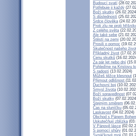
Budoucí svatí
(28.02.20
Potřebuje ji každý
(27.02
Boží skutky
(26.02.2024
S důsledností
(25.02.20
Srdce člověka
(24.02.20
Proti zlu ne proti hříšník
Z celého světa
(22.02.2
Ale také sebe
(21.02.20
Štěstí na zemi
(20.02.20
Prosili o pomoc
(19.02.2
Skutečnost našeho živo
Příkladný život
(17.02.2
Cenu skutků
(16.02.202
Za pár let nebo dní
(15.0
Pohleďme na Kristovu k
S radostí
(13.02.2024)
Můžeš těžce klesnout
(1
Přijmout odlišnost
(11.0
Duchovní boj
(10.02.202
Smysl života
(10.02.202
Boží spravedlnost
(07.0
Boží skutky
(07.02.2024
Stejným směrem
(06.02
Čas na sluníčku
(05.02.
Laskavost
(04.02.2024)
Obchod s Pánem Bohe
Uskutečňují zblízka
(03.
V Pánově lásce
(02.02.
S pomocí shůry
(01.02.
Synáčkové moji
(31.01.