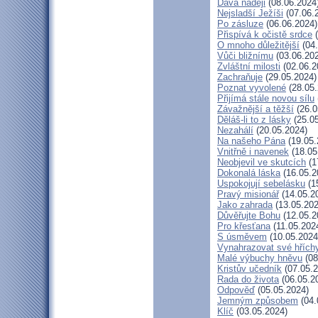
Dává naději
(08.06.2024
Nejsladší Ježíši
(07.06.
Po zásluze
(06.06.2024)
Přispívá k očistě srdce
(
O mnoho důležitější
(04.
Vůči bližnímu
(03.06.20
Zvláštní milosti
(02.06.2
Zachraňuje
(29.05.2024)
Poznat vyvolené
(28.05.
Přijímá stále novou sílu
Závažnější a těžší
(26.0
Děláš-li to z lásky
(25.05
Nezahálí
(20.05.2024)
Na našeho Pána
(19.05.
Vnitřně i navenek
(18.05
Neobjevil ve skutcích
(1
Dokonalá láska
(16.05.2
Uspokojují sebelásku
(1
Pravý misionář
(14.05.2
Jako zahrada
(13.05.202
Důvěřujte Bohu
(12.05.2
Pro křesťana
(11.05.202
S úsměvem
(10.05.2024
Vynahrazovat své hřích
Malé výbuchy hněvu
(08
Kristův učedník
(07.05.2
Rada do života
(06.05.2
Odpověď
(05.05.2024)
Jemným způsobem
(04.
Klíč
(03.05.2024)