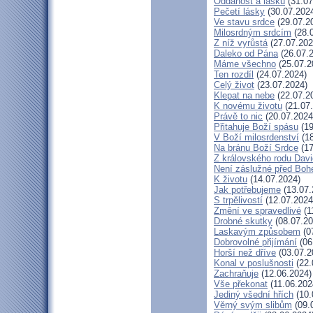
Oddanost a lásku
(31.07
Pečetí lásky
(30.07.202
Ve stavu srdce
(29.07.2
Milosrdným srdcím
(28.
Z níž vyrůstá
(27.07.202
Daleko od Pána
(26.07.
Máme všechno
(25.07.2
Ten rozdíl
(24.07.2024)
Celý život
(23.07.2024)
Klepat na nebe
(22.07.2
K novému životu
(21.07
Právě to nic
(20.07.2024
Přitahuje Boží spásu
(19
V Boží milosrdenství
(18
Na bránu Boží Srdce
(17
Z královského rodu Dav
Není záslužné před Bo
K životu
(14.07.2024)
Jak potřebujeme
(13.07.
S trpělivostí
(12.07.2024
Změní ve spravedlivé
(1
Drobné skutky
(08.07.20
Laskavým způsobem
(0
Dobrovolné přijímání
(06
Horší než dříve
(03.07.2
Konal v poslušnosti
(22.
Zachraňuje
(12.06.2024)
Vše překonat
(11.06.202
Jediný všední hřích
(10.
Věrný svým slibům
(09.