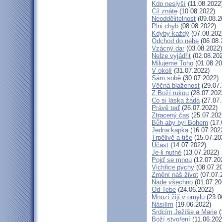
Kdo neslyší
(11.08.2022
Cíl znáte
(10.08.2022)
Neoddělitelnost
(09.08.2
Plni chyb
(08.08.2022)
Kdyby každý
(07.08.202
Odchod do nebe
(06.08.
Vzácný dar
(03.08.2022)
Nelze vyjádřit
(02.08.20
Milujeme Toho
(01.08.20
V okolí
(31.07.2022)
Sám sobě
(30.07.2022)
Věčná blaženost
(29.07.
Z Boží rukou
(28.07.202
Co si láska žádá
(27.07.
Právě teď
(26.07.2022)
Ztracený čas
(25.07.202
Bůh aby byl Bohem
(17.
Jedna kapka
(16.07.202
Trpělivě a tiše
(15.07.20
Účast
(14.07.2022)
Je-li nutné
(13.07.2022)
Pojď se mnou
(12.07.20
Vichřice pýchy
(08.07.2
Změní náš život
(07.07.
Nade všechno
(01.07.20
Od Tebe
(24.06.2022)
Mnozí žijí v omylu
(23.0
Násilím
(19.06.2022)
Srdcím Ježíše a Marie
(
Boží stvoření
(11.06.202