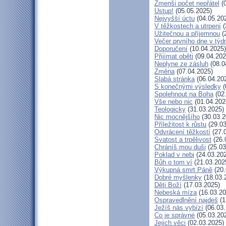
Zmenši počet nepřátel
(0
Ustup!
(05.05.2025)
Nejvyšší úctu
(04.05.20
V těžkostech a utrpení
(
Užitečnou a příjemnou
(
Večer prvního dne v týd
Doporučení
(10.04.2025)
Přijímat oběti
(09.04.202
Neplyne ze zásluh
(08.0
Změna
(07.04.2025)
Slabá stránka
(06.04.20
S konečnými výsledky
(
Spolehnout na Boha
(02
Vše nebo nic
(01.04.202
Teologicky
(31.03.2025)
Nic mocnějšího
(30.03.2
Příležitost k růstu
(29.03
Odvrácení těžkostí
(27.
Svatost a trpělivost
(26.
Chráníš mou duši
(25.03
Poklad v nebi
(24.03.20
Bůh o tom ví
(21.03.202
Výkupná smrt Páně
(20.
Dobré myšlenky
(18.03.
Děti Boží
(17.03.2025)
Nebeská míza
(16.03.20
Ospravedlnění najdeš
(1
Ježíš nás vybízí
(06.03.
Co je správné
(05.03.20
Jejich věci
(02.03.2025)