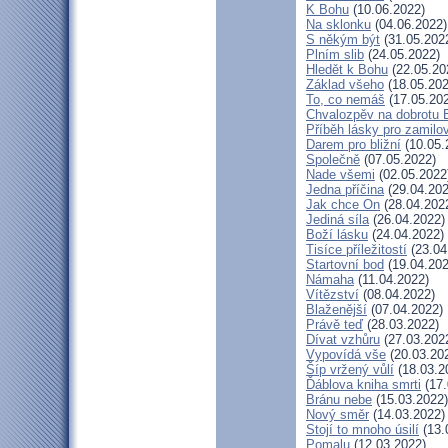
K Bohu
(10.06.2022)
Na sklonku
(04.06.2022)
S někým být
(31.05.202
Plním slib
(24.05.2022)
Hledět k Bohu
(22.05.20
Základ všeho
(18.05.202
To, co nemáš
(17.05.20
Chvalozpěv na dobrotu 
Příběh lásky pro zamilo
Darem pro bližní
(10.05.
Společně
(07.05.2022)
Nade všemi
(02.05.2022
Jedna příčina
(29.04.202
Jak chce On
(28.04.202
Jediná síla
(26.04.2022)
Boží lásku
(24.04.2022)
Tisíce příležitostí
(23.04
Startovní bod
(19.04.202
Námaha
(11.04.2022)
Vítězství
(08.04.2022)
Blaženější
(07.04.2022)
Právě teď
(28.03.2022)
Dívat vzhůru
(27.03.202
Vypovídá vše
(20.03.20
Šíp vržený vůlí
(18.03.2
Ďáblova kniha smrti
(17.
Bránu nebe
(15.03.2022)
Nový směr
(14.03.2022)
Stojí to mnoho úsilí
(13.
Pomalu
(12.03.2022)