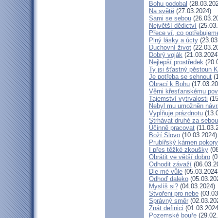
Bohu podobal
(28.03.20
Na světě
(27.03.2024)
Sami se sebou
(26.03.2
Největší dědictví
(25.03
Přece ví, co potřebujem
Plný lásky a úcty
(23.03
Duchovní život
(22.03.2
Dobrý voják
(21.03.2024
Nejlepší prostředek
(20.
Ty jsi šťastný pěstoun K
Je potřeba se sehnout
(1
Obrací k Bohu
(17.03.20
Věrni křesťanskému pov
Tajemství vytrvalosti
(15
Nebyl mu umožněn návr
Vyplňuje prázdnotu
(13.
Strhávat druhé za sebou
Účinně pracovat
(11.03.
Boží Slovo
(10.03.2024)
Prubířský kámen pokory
I přes těžké zkoušky
(08
Obrátit ve větší dobro
(0
Odhodit závaží
(06.03.2
Dle mé vůle
(05.03.2024
Odhoď daleko
(05.03.20
Myslíš si?
(04.03.2024)
Stvořeni pro nebe
(03.03
Správný směr
(02.03.20
Znát definici
(01.03.2024
Pozemské bouře
(29.02