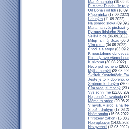
Marně namáhá
(19.09.2
P. Marek Dunda: Je to j
Od Boha i od lidí
(18.09.
Připomínka
(17.09.2022)
I druhým
(11.09.2022)
Na pomoc slova
(09.09.
Maria na svět přichází
(0
Rytmus lidského života
Veliká bída
(06.09.2022)
Miluji Ti, můj Bože
(05.0
Víra roste
(04.09.2022)
Chodila a stopy
(03.09.2
K neustálému obnovová
Poklady své všemohouc
K nikomu
(30.08.2022)
Něco jedinečného
(29.08
Mýlí a nemýlí
(28.08.20
Skřítek Kostelníček: Eva
Ještě je tolik dobrého, c
Směrem k druhým
(26.0
Čím více jsi mocný
(23.
Vyslechni mě
(22.08.20
Nejcennější svoboda
(21
Máme to srdce
(20.08.2
V mysli, v srdci a na rte
Sloužit druhým
(17.08.2
Naše snaha
(16.08.2022
Přirozený zákon
(15.08.
Neproplouvej
(14.08.202
Nezpychni!
(12.08.2022)