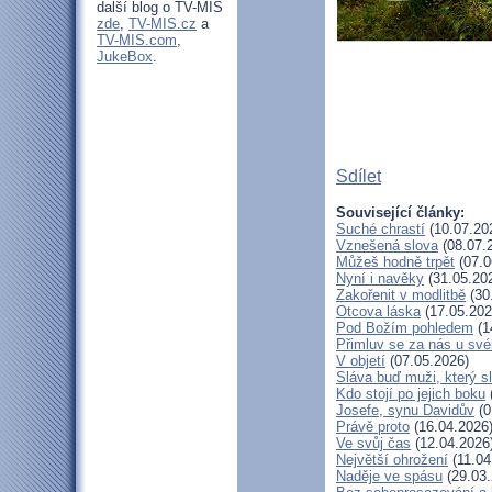
další blog o TV-MIS
zde
,
TV-MIS.cz
a
TV-MIS.com
,
JukeBox
.
Sdílet
Související články:
Suché chrastí
(10.07.20
Vznešená slova
(08.07.
Můžeš hodně trpět
(07.0
Nyní i navěky
(31.05.20
Zakořenit v modlitbě
(30
Otcova láska
(17.05.202
Pod Božím pohledem
(1
Přimluv se za nás u sv
V objetí
(07.05.2026)
Sláva buď muži, který s
Kdo stojí po jejich boku
Josefe, synu Davidův
(0
Právě proto
(16.04.2026
Ve svůj čas
(12.04.2026
Největší ohrožení
(11.04
Naděje ve spásu
(29.03.