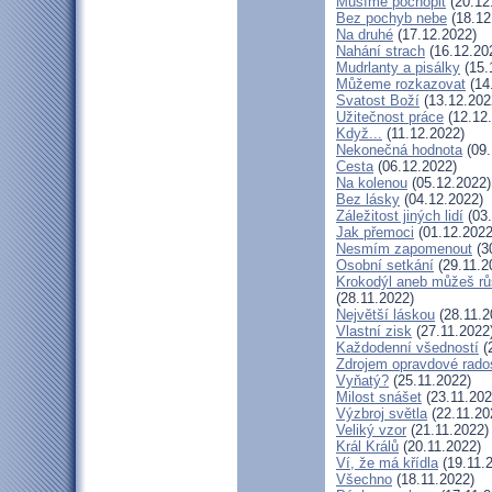
Musíme pochopit
(20.12
Bez pochyb nebe
(18.12
Na druhé
(17.12.2022)
Nahání strach
(16.12.20
Mudrlanty a pisálky
(15.
Můžeme rozkazovat
(14
Svatost Boží
(13.12.202
Užitečnost práce
(12.12
Když...
(11.12.2022)
Nekonečná hodnota
(09.
Cesta
(06.12.2022)
Na kolenou
(05.12.2022)
Bez lásky
(04.12.2022)
Záležitost jiných lidí
(03.
Jak přemoci
(01.12.2022
Nesmím zapomenout
(3
Osobní setkání
(29.11.2
Krokodýl aneb můžeš růs
(28.11.2022)
Největší láskou
(28.11.2
Vlastní zisk
(27.11.2022
Každodenní všedností
(
Zdrojem opravdové rados
Vyňatý?
(25.11.2022)
Milost snášet
(23.11.202
Výzbroj světla
(22.11.20
Veliký vzor
(21.11.2022)
Král Králů
(20.11.2022)
Ví, že má křídla
(19.11.
Všechno
(18.11.2022)