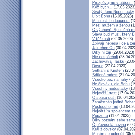
Prozpěvujme v utěšení
(
Kéž bych...
(17.05.2023
Svatý Jene Nepomucký
Líbit Bohu
(15.05.2023)
Minulost- budoucnost
(1
Mezi mužem a ženou
(1
O výchově: Společná mod
Sláva buď muži, který B
V těžkosti
(02.05.2023)
Zpívají nebesa i celá z
Jak chce On
(30.04.202
Díky ní žijí
(29.04.2023)
Nic nespáchali
(28.04.20
Zachovávají lásku
(28.0
Dosud
(27.04.2023)
Setkání s Kristem
(23.0
Sdílená radost
(21.04.20
Všecko bez námahy?
(2
Ne člověku, ale Bohu
(1
Všechny nedostatky
(18
Nejvyšší trest
(17.04.20
O spásu duší
(16.04.202
Zaměstnán jedině Bohe
Poslouchej mě
(13.04.2
Největším spojencem s
Pouze to
(11.04.2023)
Díky poznání sebe sam
Ó převeselá novina
(09.
Král židovský
(07.04.20
Musím se polepšit
(05.0