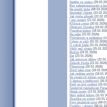
Naděje ve spásu
(29.03.20
Bez sebeprosazování a bez
Na poušti duše
(08.03.2026
Nejslabší článek
(23.02.20
Jak mohu přispět
(22.02.20
I pro ostatní
(21.02.2026)
Křížová cesta
(20.02.2026)
Obrácení člověka
(19.02.2
Pravdivá bolest
(18.02.202
Na sebe
(15.02.2026)
Průměrnost a nedbalost
(14
Církev si váží
(01.02.2026)
O cokoli žádá
(31.01.2026)
Větší než ztráta
(25.01.202
Možná
(24.01.2026)
Dar
(23.01.2026)
Jak potvrzují dějiny
(22.01
Způsob života
(21.01.2026
Připomínat
(20.01.2026)
Zkroť také mne
(19.01.202
Jak nejlépe umíte
(18.01.2
Ve zmatcích tohoto světa
(
S láskou a trpělivostí
(16.0
Kteří mi byli svěřeni
(15.01
Společně následovali Pána
Hledá osoby
(13.01.2026)
Není jediné řešení
(11.01.2
Zkouška se sýrem
(10.01.
Kým skutečně jsme
(09.01
Porážky i utrpení
(08.01.20