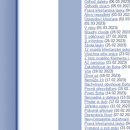
Odhoď daleko
(06.03.2023)
Odhodili strach
(05.03.2023
Pravá křesťanská láska
(04
Abys nepodlehl
(03.03.202
Opravdoví křesťané
(02.03
(01.03.2023)
V nitru
(01.03.2023)
Moudrý člověk
(28.02.2023
S vděčností
(27.02.2023)
S výjimkou
(26.02.2023)
Škola lásky
(25.02.2023)
12 stupňů křesťanské poko
Všechna jeho práce
(23.02
Z listu svatého Klementa I.
Až narostou
(21.02.2023)
Zakořeňovat do Boha
(20.0
Vše
(19.02.2023)
Dívej se
(18.02.2023)
Nemůže žít
(17.02.2023)
Náchylnost obviňovat Boh
Pevně přesvědčeni
(15.02.
Pojetí Boha
(14.02.2023)
Nesnadná a obětavá
(13.02
Předat je duši
(12.02.2023)
Jitřenko spásy
(11.02.2023
Pokorně přijímají
(10.02.20
Opravdová lítost
(07.02.20
Nevyčerpatelné požehnání
Pravá křesťanská láska
(04
Vypravuj o své práci
(31.01