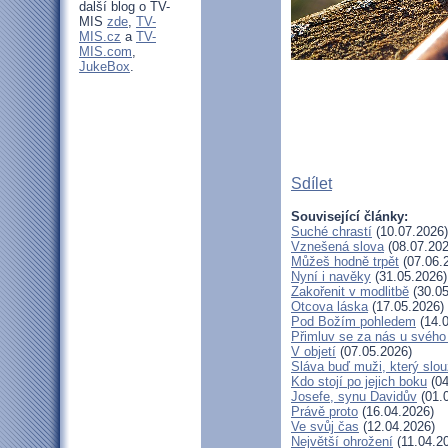
další blog o TV-
MIS
zde
,
TV-
MIS.cz
a
TV-
MIS.com
,
JukeBox
.
Sdílet
Související články:
Suché chrastí
(10.07.2026)
Vznešená slova
(08.07.202
Můžeš hodně trpět
(07.06.
Nyní i navěky
(31.05.2026)
Zakořenit v modlitbě
(30.05
Otcova láska
(17.05.2026)
Pod Božím pohledem
(14.0
Přimluv se za nás u svéh
V objetí
(07.05.2026)
Sláva buď muži, který slou
Kdo stojí po jejich boku
(04
Josefe, synu Davidův
(01.
Právě proto
(16.04.2026)
Ve svůj čas
(12.04.2026)
Největší ohrožení
(11.04.2