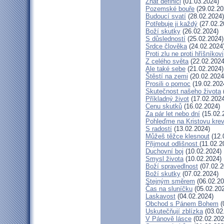
Znát definici
(01.03.2024)
Pozemské bouře
(29.02.20
Budoucí svatí
(28.02.2024)
Potřebuje ji každý
(27.02.2
Boží skutky
(26.02.2024)
S důsledností
(25.02.2024)
Srdce člověka
(24.02.2024
Proti zlu ne proti hříšníkovi
Z celého světa
(22.02.2024
Ale také sebe
(21.02.2024)
Štěstí na zemi
(20.02.2024
Prosili o pomoc
(19.02.202
Skutečnost našeho života
Příkladný život
(17.02.2024
Cenu skutků
(16.02.2024)
Za pár let nebo dní
(15.02.
Pohleďme na Kristovu kre
S radostí
(13.02.2024)
Můžeš těžce klesnout
(12.
Přijmout odlišnost
(11.02.2
Duchovní boj
(10.02.2024)
Smysl života
(10.02.2024)
Boží spravedlnost
(07.02.2
Boží skutky
(07.02.2024)
Stejným směrem
(06.02.20
Čas na sluníčku
(05.02.20
Laskavost
(04.02.2024)
Obchod s Pánem Bohem
(
Uskutečňují zblízka
(03.02
V Pánově lásce
(02.02.202