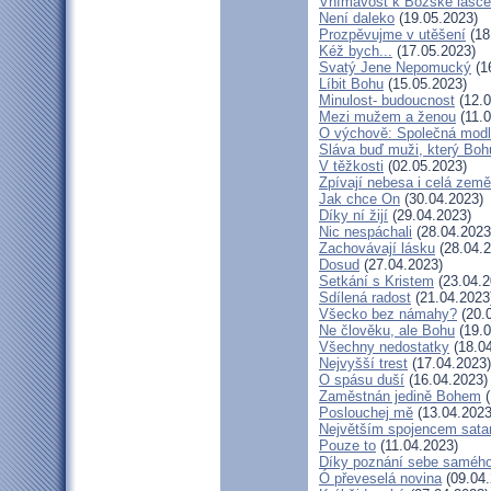
Vnímavost k Božské lásce.
Není daleko
(19.05.2023)
Prozpěvujme v utěšení
(18
Kéž bych...
(17.05.2023)
Svatý Jene Nepomucký
(1
Líbit Bohu
(15.05.2023)
Minulost- budoucnost
(12.0
Mezi mužem a ženou
(11.0
O výchově: Společná modlit
Sláva buď muži, který Bohu
V těžkosti
(02.05.2023)
Zpívají nebesa i celá země
Jak chce On
(30.04.2023)
Díky ní žijí
(29.04.2023)
Nic nespáchali
(28.04.2023
Zachovávají lásku
(28.04.2
Dosud
(27.04.2023)
Setkání s Kristem
(23.04.2
Sdílená radost
(21.04.2023
Všecko bez námahy?
(20.
Ne člověku, ale Bohu
(19.0
Všechny nedostatky
(18.04
Nejvyšší trest
(17.04.2023)
O spásu duší
(16.04.2023)
Zaměstnán jedině Bohem
(
Poslouchej mě
(13.04.2023
Největším spojencem sata
Pouze to
(11.04.2023)
Díky poznání sebe saméh
Ó převeselá novina
(09.04.