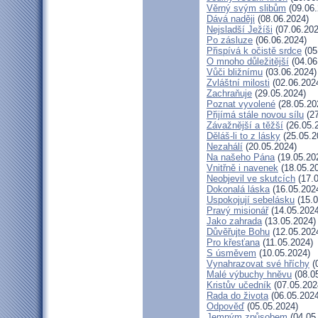
Věrný svým slibům
(09.06.
Dává naději
(08.06.2024)
Nejsladší Ježíši
(07.06.202
Po zásluze
(06.06.2024)
Přispívá k očistě srdce
(05
O mnoho důležitější
(04.06
Vůči bližnímu
(03.06.2024)
Zvláštní milosti
(02.06.202
Zachraňuje
(29.05.2024)
Poznat vyvolené
(28.05.20
Přijímá stále novou sílu
(27
Závažnější a těžší
(26.05.
Děláš-li to z lásky
(25.05.2
Nezahálí
(20.05.2024)
Na našeho Pána
(19.05.20
Vnitřně i navenek
(18.05.2
Neobjevil ve skutcích
(17.0
Dokonalá láska
(16.05.202
Uspokojují sebelásku
(15.0
Pravý misionář
(14.05.2024
Jako zahrada
(13.05.2024)
Důvěřujte Bohu
(12.05.202
Pro křesťana
(11.05.2024)
S úsměvem
(10.05.2024)
Vynahrazovat své hříchy
(
Malé výbuchy hněvu
(08.0
Kristův učedník
(07.05.202
Rada do života
(06.05.2024
Odpověď
(05.05.2024)
Jemným způsobem
(04.05