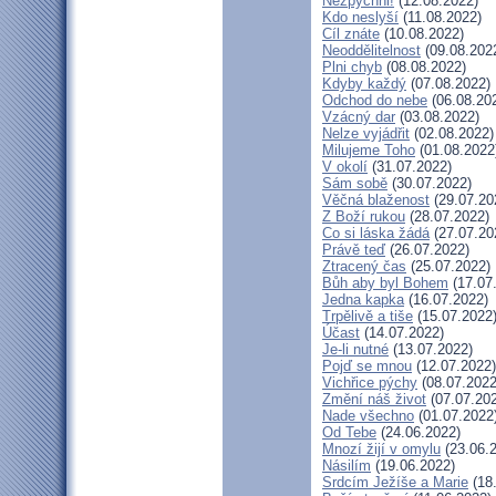
Nezpychni!
(12.08.2022)
Kdo neslyší
(11.08.2022)
Cíl znáte
(10.08.2022)
Neoddělitelnost
(09.08.202
Plni chyb
(08.08.2022)
Kdyby každý
(07.08.2022)
Odchod do nebe
(06.08.20
Vzácný dar
(03.08.2022)
Nelze vyjádřit
(02.08.2022)
Milujeme Toho
(01.08.2022
V okolí
(31.07.2022)
Sám sobě
(30.07.2022)
Věčná blaženost
(29.07.20
Z Boží rukou
(28.07.2022)
Co si láska žádá
(27.07.20
Právě teď
(26.07.2022)
Ztracený čas
(25.07.2022)
Bůh aby byl Bohem
(17.07
Jedna kapka
(16.07.2022)
Trpělivě a tiše
(15.07.2022
Účast
(14.07.2022)
Je-li nutné
(13.07.2022)
Pojď se mnou
(12.07.2022)
Vichřice pýchy
(08.07.2022
Změní náš život
(07.07.20
Nade všechno
(01.07.2022
Od Tebe
(24.06.2022)
Mnozí žijí v omylu
(23.06.
Násilím
(19.06.2022)
Srdcím Ježíše a Marie
(18