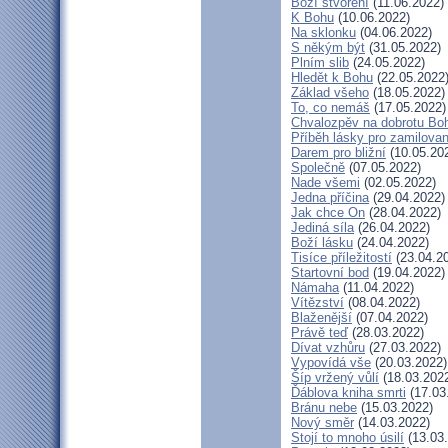
Boží stvoření
(11.06.2022)
K Bohu
(10.06.2022)
Na sklonku
(04.06.2022)
S někým být
(31.05.2022)
Plním slib
(24.05.2022)
Hledět k Bohu
(22.05.2022
Základ všeho
(18.05.2022)
To, co nemáš
(17.05.2022)
Chvalozpěv na dobrotu Bo
Příběh lásky pro zamilova
Darem pro bližní
(10.05.20
Společně
(07.05.2022)
Nade všemi
(02.05.2022)
Jedna příčina
(29.04.2022)
Jak chce On
(28.04.2022)
Jediná síla
(26.04.2022)
Boží lásku
(24.04.2022)
Tisíce příležitostí
(23.04.2
Startovní bod
(19.04.2022)
Námaha
(11.04.2022)
Vítězství
(08.04.2022)
Blaženější
(07.04.2022)
Právě teď
(28.03.2022)
Dívat vzhůru
(27.03.2022)
Vypovídá vše
(20.03.2022)
Šíp vržený vůlí
(18.03.202
Ďáblova kniha smrti
(17.03
Bránu nebe
(15.03.2022)
Nový směr
(14.03.2022)
Stojí to mnoho úsilí
(13.03