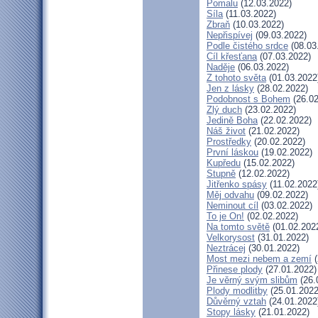
Pomalu
(12.03.2022)
Síla
(11.03.2022)
Zbraň
(10.03.2022)
Nepřispívej
(09.03.2022)
Podle čistého srdce
(08.03
Cíl křesťana
(07.03.2022)
Naděje
(06.03.2022)
Z tohoto světa
(01.03.2022
Jen z lásky
(28.02.2022)
Podobnost s Bohem
(26.02
Zlý duch
(23.02.2022)
Jedině Boha
(22.02.2022)
Náš život
(21.02.2022)
Prostředky
(20.02.2022)
První láskou
(19.02.2022)
Kupředu
(15.02.2022)
Stupně
(12.02.2022)
Jitřenko spásy
(11.02.2022
Měj odvahu
(09.02.2022)
Neminout cíl
(03.02.2022)
To je On!
(02.02.2022)
Na tomto světě
(01.02.202
Velkorysost
(31.01.2022)
Neztrácej
(30.01.2022)
Most mezi nebem a zemí
(
Přinese plody
(27.01.2022)
Je věrný svým slibům
(26.
Plody modlitby
(25.01.2022
Důvěrný vztah
(24.01.2022
Stopy lásky
(21.01.2022)