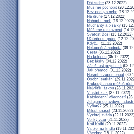
Dát srdce
(23.12.2022)
Musíme pochopit
(20.12.20
Bez pochyb nebe
(18.12.2
Na druhé
(17.12.2022)
Nahání strach
(16.12.2022)
Mudrlanty a pisálky
(15.12
Můžeme rozkazovat
(14.12
Svatost Boží
(13.12.2022)
Užitečnost práce
(12.12.20
Když...
(11.12.2022)
Nekonečná hodnota
(09.12
Cesta
(06.12.2022)
Na kolenou
(05.12.2022)
Bez lásky
(04.12.2022)
Záležitost jiných lidí
(03.12
Jak přemoci
(01.12.2022)
Nesmím zapomenout
(30.1
Osobní setkání
(29.11.202
Krokodýl aneb můžeš růst: 
Největší láskou
(28.11.202
Vlastní zisk
(27.11.2022)
Každodenní všedností
(26.
Zdrojem opravdové radosti 
Vyňatý?
(25.11.2022)
Milost snášet
(23.11.2022)
Výzbroj světla
(22.11.2022
Veliký vzor
(21.11.2022)
Král Králů
(20.11.2022)
Ví, že má křídla
(19.11.202
Všechno
(18.11.2022)