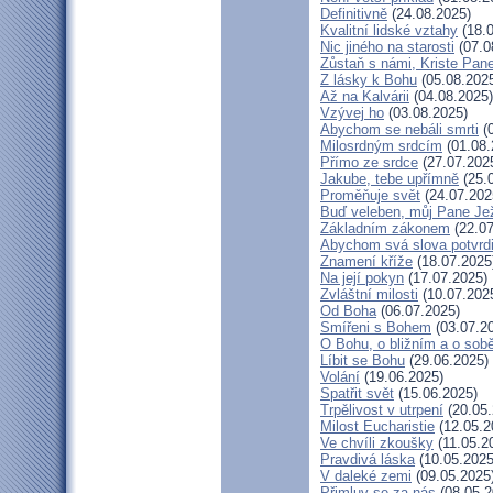
Definitivně
(24.08.2025)
Kvalitní lidské vztahy
(18.0
Nic jiného na starosti
(07.0
Zůstaň s námi, Kriste Pan
Z lásky k Bohu
(05.08.202
Až na Kalvárii
(04.08.2025)
Vzývej ho
(03.08.2025)
Abychom se nebáli smrti
(0
Milosrdným srdcím
(01.08.
Přímo ze srdce
(27.07.202
Jakube, tebe upřímně
(25.
Proměňuje svět
(24.07.202
Buď veleben, můj Pane Jež
Základním zákonem
(22.07
Abychom svá slova potvrdi
Znamení kříže
(18.07.2025
Na její pokyn
(17.07.2025)
Zvláštní milosti
(10.07.202
Od Boha
(06.07.2025)
Smířeni s Bohem
(03.07.2
O Bohu, o bližním a o sob
Líbit se Bohu
(29.06.2025)
Volání
(19.06.2025)
Spatřit svět
(15.06.2025)
Trpělivost v utrpení
(20.05.
Milost Eucharistie
(12.05.2
Ve chvíli zkoušky
(11.05.2
Pravdivá láska
(10.05.2025
V daleké zemi
(09.05.2025
Přimluv se za nás
(08.05.2