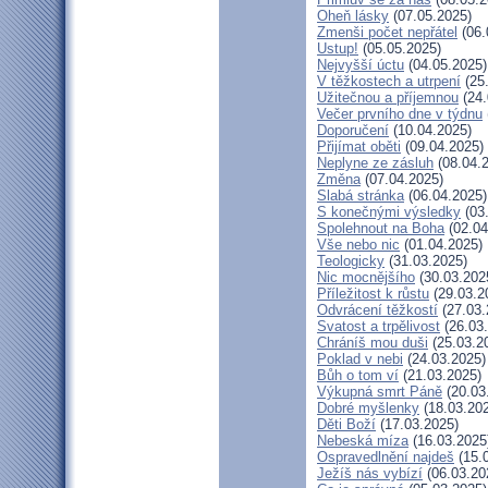
Oheň lásky
(07.05.2025)
Zmenši počet nepřátel
(06.
Ustup!
(05.05.2025)
Nejvyšší úctu
(04.05.2025)
V těžkostech a utrpení
(25
Užitečnou a příjemnou
(24.
Večer prvního dne v týdnu
Doporučení
(10.04.2025)
Přijímat oběti
(09.04.2025)
Neplyne ze zásluh
(08.04.
Změna
(07.04.2025)
Slabá stránka
(06.04.2025)
S konečnými výsledky
(03
Spolehnout na Boha
(02.04
Vše nebo nic
(01.04.2025)
Teologicky
(31.03.2025)
Nic mocnějšího
(30.03.202
Příležitost k růstu
(29.03.2
Odvrácení těžkostí
(27.03.
Svatost a trpělivost
(26.03
Chráníš mou duši
(25.03.2
Poklad v nebi
(24.03.2025)
Bůh o tom ví
(21.03.2025)
Výkupná smrt Páně
(20.03
Dobré myšlenky
(18.03.20
Děti Boží
(17.03.2025)
Nebeská míza
(16.03.2025
Ospravedlnění najdeš
(15.
Ježíš nás vybízí
(06.03.20