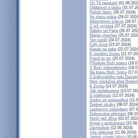
On Tě neopustí
(01.08.202
Oddanost a lásku
(31.07.2
Pečetí lásky
(30.07.2024)
Ve stavu srdce
(29.07.2024
Milosrdným srdcím
(28.07.
Z níž vyrůstá
(27.07.2024)
Daleko od Pána
(26.07.202
Máme všechno
(25.07.202
Ten rozdíl
(24.07.2024)
Celý život
(23.07.2024)
Klepat na nebe
(22.07.2024
K novému životu
(21.07.20
Právě to nic
(20.07.2024)
Přitahuje Boží spásu
(19.0
V Boží milosrdenství
(18.0
Na bránu Boží Srdce
(17.0
Z královského rodu Davido
Není záslužné před Bohem
K životu
(14.07.2024)
Jak potřebujeme
(13.07.20
S trpělivostí
(12.07.2024)
Změní ve spravedlivé
(11.0
Drobné skutky
(08.07.2024
Laskavým způsobem
(07.0
Dobrovolné přijímání
(06.07
Horší než dříve
(03.07.202
Konal v poslušnosti
(22.06
Zachraňuje
(12.06.2024)
Vše překonat
(11.06.2024)
Jediný všední hřích
(10.06