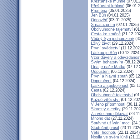
Křesťanské mumie
(07.01.
Přešťastní králové
(06.01.
Proměna
(05.01.2025)
Jen Bůh
(04.01.2025)
Odpověď
(03.01.2025)
S nasazením
(02.01.2025)
Obdivuhodné tajemství
(01
Cesta ke změně
(31.12.20
Věčný Syn jednorozený
(30
Lživý život
(29.12.2024)
První svědectví
(11.12.202
Láskou je Bůh
(10.12.2024
Vzor důvěry a odevzdanost
Svým bohatstvím
(08.12.2
Ona je naše Matka
(07.12.
Odpuštění
(06.12.2024)
První a hlavní zbraň
(05.12
Doporučení
(04.12.2024)
Láska a spokojenost
(03.1
Cesta
(02.12.2024)
Obdivuhodné tajemství
(01
Každé vítězství
(01.12.202
V Jeho přítomnosti
(30.11.
Skvosty a cetky
(29.11.20
Za všechno děkovat
(28.11
Mnoho dát
(27.11.2024)
Správné užívání moci
(24.
Skutečně prosil
(23.11.202
Větší hodnotu
(22.11.2024)
Nosila ve svém lůně
(21.11