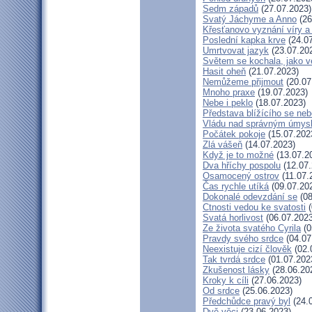
Sedm západů
(27.07.2023)
Svatý Jáchyme a Anno
(26
Křesťanovo vyznání víry a
Poslední kapka krve
(24.07
Umrtvovat jazyk
(23.07.20
Světem se kochala, jako ve
Hasit oheň
(21.07.2023)
Nemůžeme přijmout
(20.07
Mnoho praxe
(19.07.2023)
Nebe i peklo
(18.07.2023)
Představa blížícího se neb
Vládu nad správným úmys
Počátek pokoje
(15.07.202
Zlá vášeň
(14.07.2023)
Když je to možné
(13.07.2
Dva hříchy pospolu
(12.07.
Osamocený ostrov
(11.07.
Čas rychle utíká
(09.07.20
Dokonalé odevzdání se
(08
Ctnosti vedou ke svatosti
(
Svatá horlivost
(06.07.2023
Ze života svatého Cyrila
(0
Pravdy svého srdce
(04.07
Neexistuje cizí člověk
(02.
Tak tvrdá srdce
(01.07.202
Zkušenost lásky
(28.06.20
Kroky k cíli
(27.06.2023)
Od srdce
(25.06.2023)
Předchůdce pravý byl
(24.
Dvě věci
(23.06.2023)