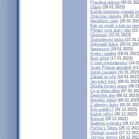
Pravdivá pokora
(30.01.20
Odpor
(29.01.2023)
Každá vlastnost vypadá ji
Ztrácíme zásluhy
(26.01.2
Největším zlem
(25.01.202
Kdo se modlí a kdo se nem
Přináší smrt duši i tělu
(23.
Okolnosti
(22.01.2023)
Starostlivost láska
(21.01.
Dokonalé štěstí
(20.01.202
Neposuzuj
(19.01.2023)
Kvete i naděje
(18.01.2023
Boží přítel
(17.01.2023)
V moři milosrdenství
(14.0
Svatý Prokop aktuálně
(13
Úplně zavaleni
(11.01.2023
Základ ve víře
(10.01.2023
Jen když klečí
(09.01.2023
Dlouhá životní praxe
(08.01
Co je třeba dělat
(07.01.20
Dnešního dne
(06.01.2023)
Největší štěstí
(05.01.2023
Z přemíry lásky
(02.01.202
Byli svědky?
(31.12.2022)
Každý věřící
(30.12.2022)
Bojovat
(29.12.2022)
Nadějná vyhlídka
(28.12.20
Počítá s Tebou
(28.12.202
Obohatí mnohé
(27.12.202
Ježíšův domov
(24.12.202