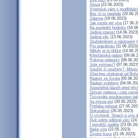
Slova
(22.06.2023)
Vyprošuji vám v modlitbác
Bez ní to nepůjde
(20.06.2
Zdarma
(19.06.2023)
Jak rostla její víra
(17.06.2
Na poslední hodinku
(16.06
Jediná starost
(14.06.2023
Jediná věc
(13.06.2023)
Služebníkem a nástrojem
(
Pro prázdnotu
(11.06.2023)
Někdy je to těžké
(10.06.2
Křesťanská radost
(09.06.
Pokrme nebeský
(08.06.20
Jste vnímaví?
(07.06.2023
Soužití či soužení?: Milují
Všechno očekávat od Boh
Radost ze života
(05.06.20
Radost svědomí
(04.06.20
Spasitelná bázeň před hří
Zpívají nebesa i celá země
Tisíckráte pozdravujem teb
Ita missa est
(30.05.2023)
Potřeba milovat
(27.05.202
Dokonalost
(26.05.2023)
O výchově: Strach o víru dě
Dvě velmi odlišné věci
(24.
I největší naděje
(23.05.20
Naše víra
(22.05.2023)
Životní krize
(21.05.2023)