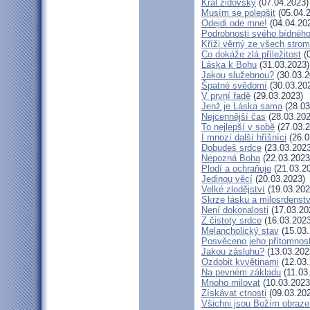
Král židovský
(07.04.2023)
Musím se polepšit
(05.04.
Odejdi ode mne!
(04.04.20
Podrobnosti svého bídného
Kříži věrný ze všech stro
Co dokáže zlá příležitost
(0
Láska k Bohu
(31.03.2023)
Jakou služebnou?
(30.03.2
Špatné svědomí
(30.03.20
V první řadě
(29.03.2023)
Jenž je Láska sama
(28.03
Nejcennější čas
(28.03.202
To nejlepší v sobě
(27.03.2
I mnozí další hříšníci
(26.0
Dobudeš srdce
(23.03.2023
Nepozná Boha
(22.03.2023
Plodí a ochraňuje
(21.03.2
Jedinou věcí
(20.03.2023)
Velké zlodějství
(19.03.202
Skrze lásku a milosrdenstv
Není dokonalosti
(17.03.20
Z čistoty srdce
(16.03.2023
Melancholický stav
(15.03.
Posvěceno jeho přítomnost
Jakou zásluhu?
(13.03.202
Ozdobit kvvětinami
(12.03.
Na pevném základu
(11.03
Mnoho milovat
(10.03.2023
Získávat ctnosti
(09.03.20
Všichni jsou Božím obraz