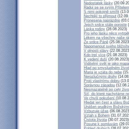
Nedostatek lásky
(20.09.2
Raduj se se svým Přítele
S nimi pokojně smířit
(13.0
Nechtějí to přijmout
(12.09
Pronesena naprázdno
(03.
Jejich srdce stále poroste
(
Láska rodiny
(28.08.2023)
Pro jeho lásku něco vytrpě
Lékem na všechny naše r
Ze srdce Páně
(25.08.2023
Napomenout svého bližníh
V plnosti slávy
(22.08.2023
Kdo trpí více
(21.08.2023)
K vedení duší
(20.08.2023)
Viditelný svět je jako mapa
Hlad po smysluplném živo
Maria je vzata do nebe
(15
Nerozlučnými druhy
(14.08
Proti vlastnímu dobru
(13.0
Správnou zásadou
(12.08.
Nesmazatelně po celý živo
Síť, do které nachytáme ne
Ve chvíli pokušení
(10.08.
Hledat jen čest a slávu Bo
Unášen prudkým Božským
Vzbuzuje úžas
(06.08.2023
Vztah s Bohem
(31.07.202
Čistota života
(30.07.2023)
Posune k pomluvám
(29.07
Pohled druhých
(28.07.202