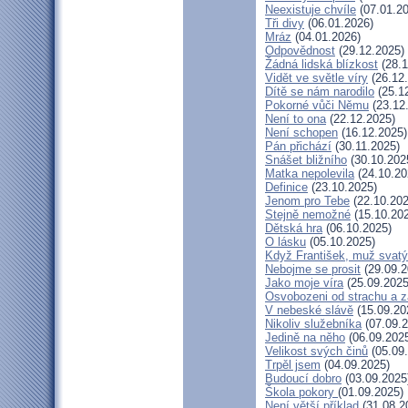
Neexistuje chvíle
(07.01.20
Tři divy
(06.01.2026)
Mráz
(04.01.2026)
Odpovědnost
(29.12.2025)
Žádná lidská blízkost
(28.1
Vidět ve světle víry
(26.12
Dítě se nám narodilo
(25.1
Pokorné vůči Němu
(23.12
Není to ona
(22.12.2025)
Není schopen
(16.12.2025)
Pán přichází
(30.11.2025)
Snášet bližního
(30.10.202
Matka nepolevila
(24.10.20
Definice
(23.10.2025)
Jenom pro Tebe
(22.10.202
Stejně nemožné
(15.10.20
Dětská hra
(06.10.2025)
O lásku
(05.10.2025)
Když František, muž svatý
Nebojme se prosit
(29.09.2
Jako moje víra
(25.09.2025
Osvobozeni od strachu a z
V nebeské slávě
(15.09.20
Nikoliv služebníka
(07.09.2
Jedině na něho
(06.09.202
Velikost svých činů
(05.09
Trpěl jsem
(04.09.2025)
Budoucí dobro
(03.09.2025
Škola pokory
(01.09.2025)
Není větší příklad
(31.08.2