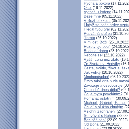
Pýcha a pokora
(17.11.202
Osel
(16.11.2022)
Vytneš u kořene
(14.11.20
Beze mne
(05.11.2022)
V Boží blízkosti
(05.11.202
I když se naše srdce vzpír
Hledal tvou tvář
(02.11.202
Posvátná služba
(31.10.20
Jistota
(26.10.2022)
V milosti Boží
(25.10.2022
Rozptyluje bouři
(24.10.202
Budoucí dobra
(23.10.2022
Nebojte se!
(22.10.2022)
Vyšší cenu než zlato
(19.1
Ze života sv. Hedviky
(16.
Cesta, světlo, život a lásk
Jak veliký
(10.10.2022)
Mnohonásobně
(08.10.202
Proto také dítě bude nazv
Zavazuje a osvobozuje
(03
Co budeš dnes dělat?
(02.
Co je mým povoláním?
(01
Pomáhat ostatním
(30.09.
Michaeli, Gabrieli, Rafaeli
(
Chudí a služba chudým
(27
Všichni zachráněni
(27.09.
Setrvávat s Bohem
(23.09.
Bez přičinění
(22.09.2022)
Od Boha
(21.09.2022)
Uzdravuje
(20.09.2022)