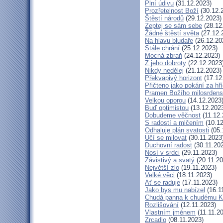
Plní údivu
(31.12.2023)
Prozřetelnost Boží
(30.12.
Štěstí národů
(29.12.2023)
Zeptej se sám sebe
(28.12
Žádné štěstí světa
(27.12.
Na hlavu bludaře
(26.12.20
Stále chrání
(25.12.2023)
Mocná zbraň
(24.12.2023)
Z jeho dobroty
(22.12.2023
Nikdy nedělej
(21.12.2023)
Překvapivý horizont
(17.12
Přičteno jako pokání za hř
Pramen Božího milosrdens
Velkou oporou
(14.12.2023
Buď optimistou
(13.12.202
Dobudeme věčnost
(11.12.
S radostí a mlčením
(10.12
Odhaluje plán svatosti
(05.
Učí se milovat
(30.11.2023
Duchovní radost
(30.11.20
Nosí v srdci
(29.11.2023)
Závistivý a svatý
(20.11.20
Největší zlo
(19.11.2023)
Velké věci
(18.11.2023)
Ať se raduje
(17.11.2023)
Jako bys mu nabízel
(16.1
Chudá panna k chudému Kr
Rozlišování
(12.11.2023)
Vlastním jménem
(11.11.2
Zrcadlo
(08.11.2023)