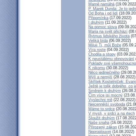
Marně namáhá
(19.09.2022
P. Marek Dunda: Je to jedn
Od Boha i od lidí
(18.09.20
Připomínka
(17.09.2022)
I druhým
(11.09.2022)
Na pomoc slova
(09.09.20
Maria na svět přichází
(08.
Rytmus lidského života
(07
Veliká bída
(06.09.2022)
Miluji Ti, můj Bože
(05.09.
Víra roste
(04.09.2022)
Chodila a stopy
(03.09.202
K neustálému obnovování
Poklady své všemohoucno
K nikomu
(30.08.2022)
Něco jedinečného
(29.08.2
Mýlí a nemýlí
(28.08.2022)
Skřítek Kostelníček: Evang
Ještě je tolik dobrého, co 
Směrem k druhým
(26.08.
Čím více jsi mocný
(23.08
Vyslechni mě
(22.08.2022)
Nejcennější svoboda
(21.0
Máme to srdce
(20.08.2022
V mysli, v srdci a na rtech
Sloužit druhým
(17.08.2022
Naše snaha
(16.08.2022)
Přirozený zákon
(15.08.20
Neproplouvej
(14.08.2022)