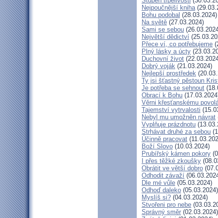
Stupeň trpělivosti
(30.03.2
Nejpoučnější kniha
(29.03.
Bohu podobal
(28.03.2024)
Na světě
(27.03.2024)
Sami se sebou
(26.03.2024
Největší dědictví
(25.03.20
Přece ví, co potřebujeme
(
Plný lásky a úcty
(23.03.2
Duchovní život
(22.03.2024
Dobrý voják
(21.03.2024)
Nejlepší prostředek
(20.03.
Ty jsi šťastný pěstoun Kri
Je potřeba se sehnout
(18.
Obrací k Bohu
(17.03.2024
Věrni křesťanskému povol
Tajemství vytrvalosti
(15.0
Nebyl mu umožněn návrat
Vyplňuje prázdnotu
(13.03.
Strhávat druhé za sebou
(1
Účinně pracovat
(11.03.202
Boží Slovo
(10.03.2024)
Prubířský kámen pokory
(0
I přes těžké zkoušky
(08.0
Obrátit ve větší dobro
(07.
Odhodit závaží
(06.03.202
Dle mé vůle
(05.03.2024)
Odhoď daleko
(05.03.2024)
Myslíš si?
(04.03.2024)
Stvořeni pro nebe
(03.03.2
Správný směr
(02.03.2024)