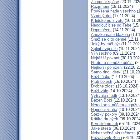
Znamení spásy
(20.11.202
Rozjímání
(19.11.2024)
Povýšená nade všechno
(1
Vzácný dar
(17.11.2024)
K lidskému životu
(16.11.2
Neodloučit se od Tebe
(15.
Doporučení
(14.11.2024)
Anežko naše blažená
(13.1
Snaž se o to denně
(12.11.
Jaký by měl být
(11.11.202
Splnit svůj slib
(10.11.2024
Ví všechno
(09.11.2024)
Nejtěžší pokání
(30.10.202
Nikdo to nemůže udělat
(29
Nejhorší ponížení
(22.10.2
Samo dno lidství
(21.10.20
Boží láska
(17.10.2024)
Pluh bolesti
(16.10.2024)
Drobné zlosti
(15.10.2024)
Boží vůle
(14.10.2024)
Vytrvale modlí
(13.10.2024
Bázeň Boží
(12.10.2024)
Nerad se v něčem angažuj
Najmout vraha
(10.10.2024
Stezky pokory
(09.10.2024
Kritika druhých
(08.10.2024
K velikému cíli
(07.10.2024
Jaké štěstí
(06.10.2024)
Nebezpečné skutečnosti
(0
Požadavek Boha
(04.10.20