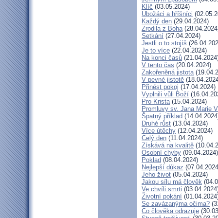
Klíč
(03.05.2024)
Ubožáci a hříšníci
(02.05.2
Každý den
(29.04.2024)
Zrodila z Boha
(28.04.2024
Setkání
(27.04.2024)
Jestli o to stojíš
(26.04.202
Je to více
(22.04.2024)
Na konci časů
(21.04.2024
V tento čas
(20.04.2024)
Zakořeněná jistota
(19.04.
V pevné jistotě
(18.04.2024
Přinést pokoj
(17.04.2024)
Vyplnili vůli Boží
(16.04.20
Pro Krista
(15.04.2024)
Promluvy sv. Jana Marie Vi
Špatný příklad
(14.04.2024
Druhé růst
(13.04.2024)
Více útěchy
(12.04.2024)
Celý den
(11.04.2024)
Získává na kvalitě
(10.04.
Osobní chyby
(09.04.2024)
Poklad
(08.04.2024)
Nejlepší důkaz
(07.04.2024
Jeho život
(05.04.2024)
Jakou sílu má člověk
(04.0
Ve chvíli smrti
(03.04.2024
Životní pokání
(01.04.2024
Se zavázanýma očima?
(3
Co člověka odrazuje
(30.03