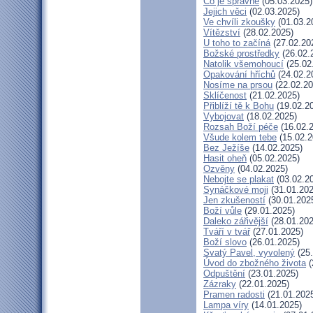
Co je správné
(05.03.2025)
Jejich věci
(02.03.2025)
Ve chvíli zkoušky
(01.03.2
Vítězství
(28.02.2025)
U toho to začíná
(27.02.20
Božské prostředky
(26.02.
Natolik všemohoucí
(25.02
Opakování hříchů
(24.02.2
Nosíme na prsou
(22.02.20
Sklíčenost
(21.02.2025)
Přiblíží tě k Bohu
(19.02.2
Vybojovat
(18.02.2025)
Rozsah Boží péče
(16.02.
Všude kolem tebe
(15.02.2
Bez Ježíše
(14.02.2025)
Hasit oheň
(05.02.2025)
Ozvěny
(04.02.2025)
Nebojte se plakat
(03.02.2
Synáčkové moji
(31.01.202
Jen zkušeností
(30.01.202
Boží vůle
(29.01.2025)
Daleko zářivější
(28.01.202
Tváří v tvář
(27.01.2025)
Boží slovo
(26.01.2025)
Svatý Pavel, vyvolený
(25.
Úvod do zbožného života
(
Odpuštění
(23.01.2025)
Zázraky
(22.01.2025)
Pramen radosti
(21.01.202
Lampa víry
(14.01.2025)