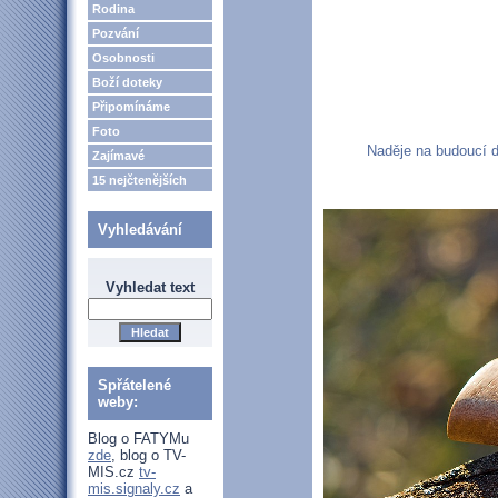
Rodina
Pozvání
Osobnosti
Boží doteky
Připomínáme
Foto
Naděje na budoucí d
Zajímavé
15 nejčtenějších
Vyhledávání
Vyhledat text
Spřátelené
weby:
Blog o FATYMu
zde
, blog o TV-
MIS.cz
tv-
mis.signaly.cz
a