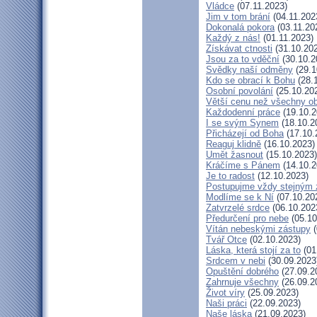
Vládce
(07.11.2023)
Jim v tom brání
(04.11.202
Dokonalá pokora
(03.11.20
Každý z nás!
(01.11.2023)
Získávat ctnosti
(31.10.20
Jsou za to vděční
(30.10.2
Svědky naší odměny
(29.1
Kdo se obrací k Bohu
(28.
Osobní povolání
(25.10.20
Větší cenu než všechny ob
Každodenní práce
(19.10.2
I se svým Synem
(18.10.2
Přicházejí od Boha
(17.10.
Reaguj klidně
(16.10.2023)
Umět žasnout
(15.10.2023)
Kráčíme s Pánem
(14.10.2
Je to radost
(12.10.2023)
Postupujme vždy stejným
Modlíme se k Ní
(07.10.20
Zatvrzelé srdce
(06.10.202
Předurčení pro nebe
(05.10
Vítán nebeskými zástupy
(
Tvář Otce
(02.10.2023)
Láska, která stojí za to
(01
Srdcem v nebi
(30.09.2023
Opuštění dobrého
(27.09.2
Zahrnuje všechny
(26.09.2
Život víry
(25.09.2023)
Naši práci
(22.09.2023)
Naše láska
(21.09.2023)