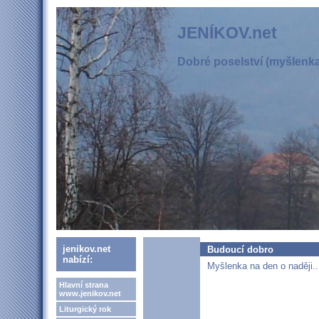
JENÍKOV.net
Dobré poselství (myšlenka,
jenikov.net
Budoucí dobro
nabízí:
Myšlenka na den o naději..
Hlavní strana
www.jenikov.net
Liturgický rok