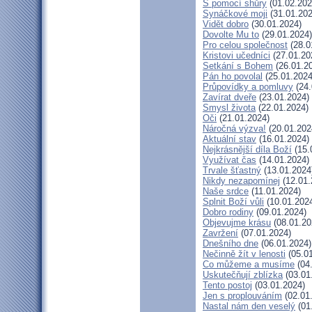
S pomocí shůry
(01.02.202
Synáčkové moji
(31.01.202
Vidět dobro
(30.01.2024)
Dovolte Mu to
(29.01.2024)
Pro celou společnost
(28.0
Kristovi učedníci
(27.01.20
Setkání s Bohem
(26.01.2
Pán ho povolal
(25.01.2024
Průpovídky a pomluvy
(24.
Zavírat dveře
(23.01.2024)
Smysl života
(22.01.2024)
Oči
(21.01.2024)
Náročná výzva!
(20.01.202
Aktuální stav
(16.01.2024)
Nejkrásnější díla Boží
(15.
Využívat čas
(14.01.2024)
Trvale šťastný
(13.01.2024
Nikdy nezapomínej
(12.01.
Naše srdce
(11.01.2024)
Splnit Boží vůli
(10.01.202
Dobro rodiny
(09.01.2024)
Objevujme krásu
(08.01.20
Zavržení
(07.01.2024)
Dnešního dne
(06.01.2024)
Nečinně žít v lenosti
(05.01
Co můžeme a musíme
(04
Uskutečňují zblízka
(03.01
Tento postoj
(03.01.2024)
Jen s proplouváním
(02.01
Nastal nám den veselý
(01