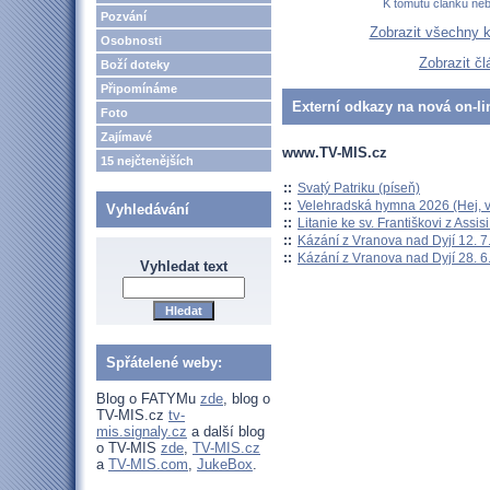
K tomutu článku ne
Pozvání
Zobrazit všechny 
Osobnosti
Zobrazit č
Boží doteky
Připomínáme
Externí odkazy na nová on-li
Foto
Zajímavé
www.TV-MIS.cz
15 nejčtenějších
::
Svatý Patriku (píseň)
::
Velehradská hymna 2026 (Hej, v
Vyhledávání
::
Litanie ke sv. Františkovi z Assisi
::
Kázání z Vranova nad Dyjí 12. 7
::
Kázání z Vranova nad Dyjí 28. 6
Vyhledat text
Spřátelené weby:
Blog o FATYMu
zde
, blog o
TV-MIS.cz
tv-
mis.signaly.cz
a další blog
o TV-MIS
zde
,
TV-MIS.cz
a
TV-MIS.com
,
JukeBox
.