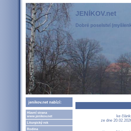
JENÍKOV.net
Dobré poselství (myšlenka
jenikov.net nabízí:
Hlavní strana
ke článk
www.jenikov.net
ze dne 20.02.2026
Liturgický rok
Rodina