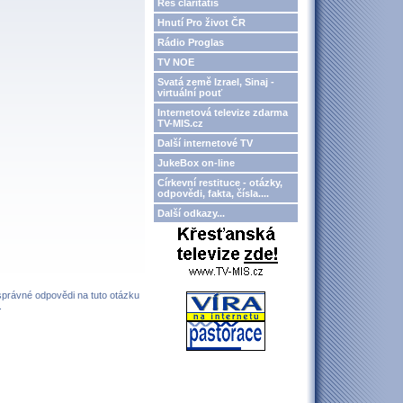
Res claritatis
Hnutí Pro život ČR
Rádio Proglas
TV NOE
Svatá země Izrael, Sinaj -
virtuální pouť
Internetová televize zdarma
TV-MIS.cz
Další internetové TV
JukeBox on-line
Církevní restituce - otázky,
odpovědi, fakta, čísla....
Další odkazy...
 správné odpovědi na tuto otázku
.