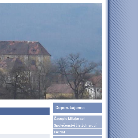
Doporučujeme:
Časopis Milujte se!
Společenství čistých srdcí
FATYM