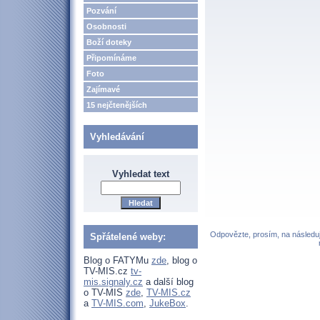
Pozvání
Osobnosti
Boží doteky
Připomínáme
Foto
Zajímavé
15 nejčtenějších
Vyhledávání
Vyhledat text
Odpovězte, prosím, na následují
Spřátelené weby:
Blog o FATYMu
zde
, blog o
TV-MIS.cz
tv-
mis.signaly.cz
a další blog
o TV-MIS
zde
,
TV-MIS.cz
a
TV-MIS.com
,
JukeBox
.