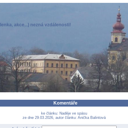
enka, akce...) nezná vzdálenosti!
Komentáře
ke článku: Naděje ve spásu
ze dne 29.03.2026, autor článku: Anička Balintová