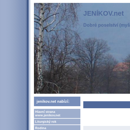
JENÍKOV.net
Dobré poselství (myšl
jenikov.net nabízí:
Hlavní strana
www.jenikov.net
Liturgický rok
Rodina