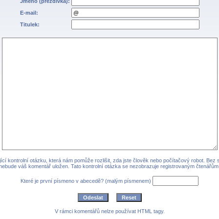
Jméno (přezdívka):
E-mail:
Titulek:
cí kontrolní otázku, která nám pomůže rozlišit, zda jste člověk nebo počítačový robot. Bez
nebude váš komentář uložen. Tato kontrolní otázka se nezobrazuje registrovaným čtenářům
Které je první písmeno v abecedě? (malým písmenem)
V rámci komentářů nelze používat HTML tagy.