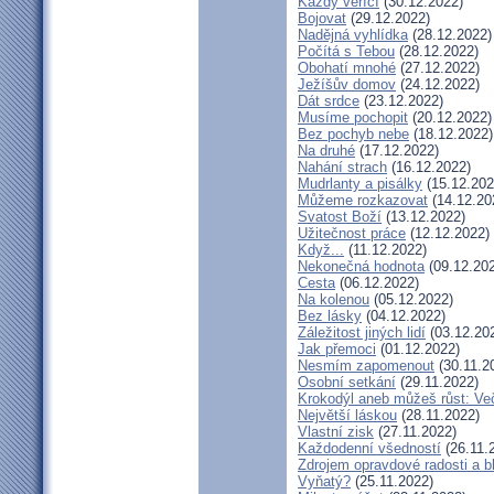
Každý věřící
(30.12.2022)
Bojovat
(29.12.2022)
Nadějná vyhlídka
(28.12.2022)
Počítá s Tebou
(28.12.2022)
Obohatí mnohé
(27.12.2022)
Ježíšův domov
(24.12.2022)
Dát srdce
(23.12.2022)
Musíme pochopit
(20.12.2022)
Bez pochyb nebe
(18.12.2022)
Na druhé
(17.12.2022)
Nahání strach
(16.12.2022)
Mudrlanty a pisálky
(15.12.202
Můžeme rozkazovat
(14.12.20
Svatost Boží
(13.12.2022)
Užitečnost práce
(12.12.2022)
Když...
(11.12.2022)
Nekonečná hodnota
(09.12.20
Cesta
(06.12.2022)
Na kolenou
(05.12.2022)
Bez lásky
(04.12.2022)
Záležitost jiných lidí
(03.12.20
Jak přemoci
(01.12.2022)
Nesmím zapomenout
(30.11.2
Osobní setkání
(29.11.2022)
Krokodýl aneb můžeš růst: Več
Největší láskou
(28.11.2022)
Vlastní zisk
(27.11.2022)
Každodenní všedností
(26.11.
Zdrojem opravdové radosti a b
Vyňatý?
(25.11.2022)