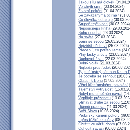
Jakou sílu má člověk
(04.04.2
Ve chvíli smrti
(03.04.2024)
Životní pokání
(01.04.2024)
Se zavázanýma očima?
(31.03
Co člověka odrazuje
(30.03.20
Stupeň trpělivosti
(30.03.2024)
Nejpoučnější kniha
(29.03.202
Bohu podobal
(28.03.2024)
Na světě
(27.03.2024)
Sami se sebou
(26.03.2024)
Největší dědictví
(25.03.2024)
Přece ví, co potřebujeme
(24.0
Plný lásky a úcty
(23.03.2024)
Duchovní život
(22.03.2024)
Dobrý voják
(21.03.2024)
Nejlepší prostředek
(20.03.202
Ty jsi šťastný pěstoun Krista 
Je potřeba se sehnout
(18.03.
Obrací k Bohu
(17.03.2024)
Věrni křesťanskému povolání
(
Tajemství vytrvalosti
(15.03.20
Nebyl mu umožněn návrat
(14.
Vyplňuje prázdnotu
(13.03.202
Strhávat druhé za sebou
(12.0
Účinně pracovat
(11.03.2024)
Boží Slovo
(10.03.2024)
Prubířský kámen pokory
(09.0
I přes těžké zkoušky
(08.03.2
Obrátit ve větší dobro
(07.03.2
Odhodit závaží
(06.03.2024)