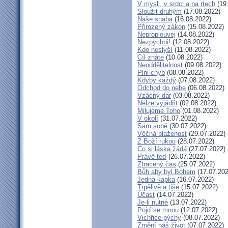
V mysli, v srdci a na rtech
(19
Sloužit druhým
(17.08.2022)
Naše snaha
(16.08.2022)
Přirozený zákon
(15.08.2022)
Neproplouvej
(14.08.2022)
Nezpychni!
(12.08.2022)
Kdo neslyší
(11.08.2022)
Cíl znáte
(10.08.2022)
Neoddělitelnost
(09.08.2022)
Plni chyb
(08.08.2022)
Kdyby každý
(07.08.2022)
Odchod do nebe
(06.08.2022)
Vzácný dar
(03.08.2022)
Nelze vyjádřit
(02.08.2022)
Milujeme Toho
(01.08.2022)
V okolí
(31.07.2022)
Sám sobě
(30.07.2022)
Věčná blaženost
(29.07.2022)
Z Boží rukou
(28.07.2022)
Co si láska žádá
(27.07.2022)
Právě teď
(26.07.2022)
Ztracený čas
(25.07.2022)
Bůh aby byl Bohem
(17.07.202
Jedna kapka
(16.07.2022)
Trpělivě a tiše
(15.07.2022)
Účast
(14.07.2022)
Je-li nutné
(13.07.2022)
Pojď se mnou
(12.07.2022)
Vichřice pýchy
(08.07.2022)
Změní náš život
(07.07.2022)