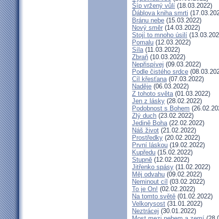
Šíp vržený vůlí
(18.03.2022)
Ďáblova kniha smrti
(17.03.20
Bránu nebe
(15.03.2022)
Nový směr
(14.03.2022)
Stojí to mnoho úsilí
(13.03.202
Pomalu
(12.03.2022)
Síla
(11.03.2022)
Zbraň
(10.03.2022)
Nepřispívej
(09.03.2022)
Podle čistého srdce
(08.03.20
Cíl křesťana
(07.03.2022)
Naděje
(06.03.2022)
Z tohoto světa
(01.03.2022)
Jen z lásky
(28.02.2022)
Podobnost s Bohem
(26.02.20
Zlý duch
(23.02.2022)
Jedině Boha
(22.02.2022)
Náš život
(21.02.2022)
Prostředky
(20.02.2022)
První láskou
(19.02.2022)
Kupředu
(15.02.2022)
Stupně
(12.02.2022)
Jitřenko spásy
(11.02.2022)
Měj odvahu
(09.02.2022)
Neminout cíl
(03.02.2022)
To je On!
(02.02.2022)
Na tomto světě
(01.02.2022)
Velkorysost
(31.01.2022)
Neztrácej
(30.01.2022)
Most mezi nebem a zemí
(28.