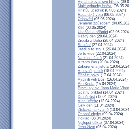
Vynahrazovat své hříchy
(09.0
Malé výbuchy hněvu
(08.05.20
Kristův učedník
(07.05.2024)
Rada do života
(06.05.2024)
Odpověď
(05.05.2024)
Jemným způsobem
(04.05.202
Klíč
(03.05.2024)
Ubožáci a hříšníci
(02.05.2024
Každý den
(29.04.2024)
Zrodila z Boha
(28.04.2024)
Setkání
(27.04.2024)
Jestli o to stojíš
(26.04.2024)
Je to více
(22.04.2024)
Na konci časů
(21.04.2024)
V tento čas
(20.04.2024)
Zakořeněná jistota
(19.04.2024
V pevné jistotě
(18.04.2024)
Přinést pokoj
(17.04.2024)
Vyplnili vůli Boží
(16.04.2024)
Pro Krista
(15.04.2024)
Promluvy sv. Jana Marie Viann
Špatný příklad
(14.04.2024)
Druhé růst
(13.04.2024)
Více útěchy
(12.04.2024)
Celý den
(11.04.2024)
Získává na kvalitě
(10.04.2024
Osobní chyby
(09.04.2024)
Poklad
(08.04.2024)
Nejlepší důkaz
(07.04.2024)
Jeho život
(05.04.2024)