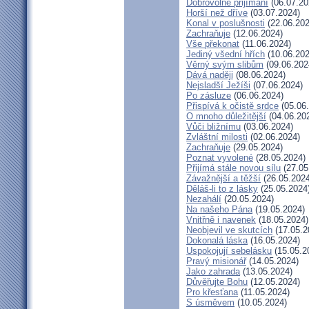
Dobrovolné přijímání
(06.07.20
Horší než dříve
(03.07.2024)
Konal v poslušnosti
(22.06.202
Zachraňuje
(12.06.2024)
Vše překonat
(11.06.2024)
Jediný všední hřích
(10.06.202
Věrný svým slibům
(09.06.202
Dává naději
(08.06.2024)
Nejsladší Ježíši
(07.06.2024)
Po zásluze
(06.06.2024)
Přispívá k očistě srdce
(05.06
O mnoho důležitější
(04.06.20
Vůči bližnímu
(03.06.2024)
Zvláštní milosti
(02.06.2024)
Zachraňuje
(29.05.2024)
Poznat vyvolené
(28.05.2024)
Přijímá stále novou sílu
(27.05
Závažnější a těžší
(26.05.2024
Děláš-li to z lásky
(25.05.2024
Nezahálí
(20.05.2024)
Na našeho Pána
(19.05.2024)
Vnitřně i navenek
(18.05.2024)
Neobjevil ve skutcích
(17.05.2
Dokonalá láska
(16.05.2024)
Uspokojují sebelásku
(15.05.2
Pravý misionář
(14.05.2024)
Jako zahrada
(13.05.2024)
Důvěřujte Bohu
(12.05.2024)
Pro křesťana
(11.05.2024)
S úsměvem
(10.05.2024)