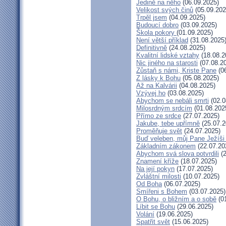
Jedině na něho
(06.09.2025)
Velikost svých činů
(05.09.202
Trpěl jsem
(04.09.2025)
Budoucí dobro
(03.09.2025)
Škola pokory
(01.09.2025)
Není větší příklad
(31.08.2025
Definitivně
(24.08.2025)
Kvalitní lidské vztahy
(18.08.2
Nic jiného na starosti
(07.08.2
Zůstaň s námi, Kriste Pane
(06
Z lásky k Bohu
(05.08.2025)
Až na Kalvárii
(04.08.2025)
Vzývej ho
(03.08.2025)
Abychom se nebáli smrti
(02.0
Milosrdným srdcím
(01.08.202
Přímo ze srdce
(27.07.2025)
Jakube, tebe upřímně
(25.07.2
Proměňuje svět
(24.07.2025)
Buď veleben, můj Pane Ježíši 
Základním zákonem
(22.07.20
Abychom svá slova potvrdili
(2
Znamení kříže
(18.07.2025)
Na její pokyn
(17.07.2025)
Zvláštní milosti
(10.07.2025)
Od Boha
(06.07.2025)
Smířeni s Bohem
(03.07.2025)
O Bohu, o bližním a o sobě
(01
Líbit se Bohu
(29.06.2025)
Volání
(19.06.2025)
Spatřit svět
(15.06.2025)