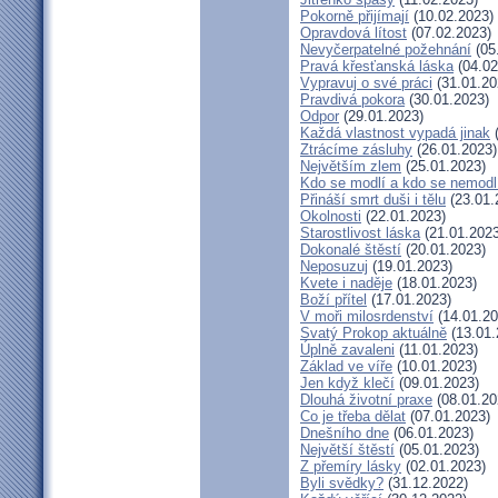
Pokorně přijímají
(10.02.2023)
Opravdová lítost
(07.02.2023)
Nevyčerpatelné požehnání
(05
Pravá křesťanská láska
(04.02
Vypravuj o své práci
(31.01.20
Pravdivá pokora
(30.01.2023)
Odpor
(29.01.2023)
Každá vlastnost vypadá jinak
(
Ztrácíme zásluhy
(26.01.2023)
Největším zlem
(25.01.2023)
Kdo se modlí a kdo se nemodl
Přináší smrt duši i tělu
(23.01.
Okolnosti
(22.01.2023)
Starostlivost láska
(21.01.2023
Dokonalé štěstí
(20.01.2023)
Neposuzuj
(19.01.2023)
Kvete i naděje
(18.01.2023)
Boží přítel
(17.01.2023)
V moři milosrdenství
(14.01.20
Svatý Prokop aktuálně
(13.01.
Úplně zavaleni
(11.01.2023)
Základ ve víře
(10.01.2023)
Jen když klečí
(09.01.2023)
Dlouhá životní praxe
(08.01.20
Co je třeba dělat
(07.01.2023)
Dnešního dne
(06.01.2023)
Největší štěstí
(05.01.2023)
Z přemíry lásky
(02.01.2023)
Byli svědky?
(31.12.2022)