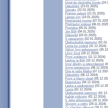
Úvod do zbožného života
(24.
Odpuštění
(23.01.2025)
Zázraky
(22.01.2025)
Pramen radosti
(21.01.2025)
Lampa víry
(14.01.2025)
Křesťanské mumie
(07.01.202
Přešťastní králové
(06.01.2025
Proměna
(05.01.2025)
Jen Bůh
(04.01.2025)
Odpověď
(03.01.2025)
S nasazením
(02.01.2025)
Obdivuhodné tajemství
(01.01
Cesta ke změně
(31.12.2024)
Věčný Syn jednorozený
(30.12
Lživý život
(29.12.2024)
První svědectví
(11.12.2024)
Láskou je Bůh
(10.12.2024)
Vzor důvěry a odevzdanosti
(0
Svým bohatstvím
(08.12.2024
Ona je naše Matka
(07.12.202
Odpuštění
(06.12.2024)
První a hlavní zbraň
(05.12.20
Doporučení
(04.12.2024)
Láska a spokojenost
(03.12.20
Cesta
(02.12.2024)
Obdivuhodné tajemství
(01.12
Každé vítězství
(01.12.2024)
V Jeho přítomnosti
(30.11.202
Skvosty a cetky
(29.11.2024)
Za všechno děkovat
(28.11.20