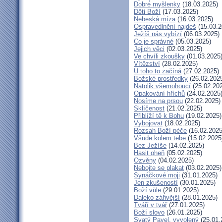
Dobré myšlenky
(18.03.2025)
Děti Boží
(17.03.2025)
Nebeská míza
(16.03.2025)
Ospravedlnění najdeš
(15.03.2
Ježíš nás vybízí
(06.03.2025)
Co je správné
(05.03.2025)
Jejich věci
(02.03.2025)
Ve chvíli zkoušky
(01.03.2025
Vítězství
(28.02.2025)
U toho to začíná
(27.02.2025)
Božské prostředky
(26.02.202
Natolik všemohoucí
(25.02.20
Opakování hříchů
(24.02.2025
Nosíme na prsou
(22.02.2025)
Sklíčenost
(21.02.2025)
Přiblíží tě k Bohu
(19.02.2025)
Vybojovat
(18.02.2025)
Rozsah Boží péče
(16.02.2025
Všude kolem tebe
(15.02.2025
Bez Ježíše
(14.02.2025)
Hasit oheň
(05.02.2025)
Ozvěny
(04.02.2025)
Nebojte se plakat
(03.02.2025)
Synáčkové moji
(31.01.2025)
Jen zkušeností
(30.01.2025)
Boží vůle
(29.01.2025)
Daleko zářivější
(28.01.2025)
Tváří v tvář
(27.01.2025)
Boží slovo
(26.01.2025)
Svatý Pavel, vyvolený
(25.01.