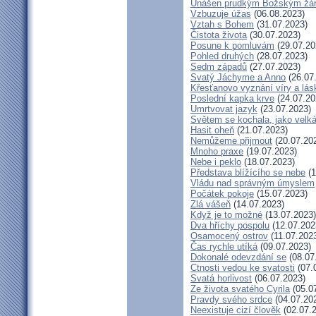
Unášen prudkým Božským žá
Vzbuzuje úžas
(06.08.2023)
Vztah s Bohem
(31.07.2023)
Čistota života
(30.07.2023)
Posune k pomluvám
(29.07.20
Pohled druhých
(28.07.2023)
Sedm západů
(27.07.2023)
Svatý Jáchyme a Anno
(26.07
Křesťanovo vyznání víry a lás
Poslední kapka krve
(24.07.20
Umrtvovat jazyk
(23.07.2023)
Světem se kochala, jako velká
Hasit oheň
(21.07.2023)
Nemůžeme přijmout
(20.07.20
Mnoho praxe
(19.07.2023)
Nebe i peklo
(18.07.2023)
Představa blížícího se nebe
(1
Vládu nad správným úmyslem
Počátek pokoje
(15.07.2023)
Zlá vášeň
(14.07.2023)
Když je to možné
(13.07.2023)
Dva hříchy pospolu
(12.07.202
Osamocený ostrov
(11.07.202
Čas rychle utíká
(09.07.2023)
Dokonalé odevzdání se
(08.07
Ctnosti vedou ke svatosti
(07.
Svatá horlivost
(06.07.2023)
Ze života svatého Cyrila
(05.0
Pravdy svého srdce
(04.07.20
Neexistuje cizí člověk
(02.07.