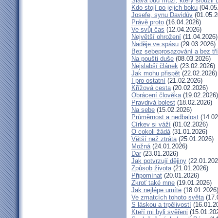
Sláva buď muži, který sloužil
Kdo stojí po jejich boku
(04.05
Josefe, synu Davidův
(01.05.2
Právě proto
(16.04.2026)
Ve svůj čas
(12.04.2026)
Největší ohrožení
(11.04.2026)
Naděje ve spásu
(29.03.2026)
Bez sebeprosazování a bez tří
Na poušti duše
(08.03.2026)
Nejslabší článek
(23.02.2026)
Jak mohu přispět
(22.02.2026)
I pro ostatní
(21.02.2026)
Křížová cesta
(20.02.2026)
Obrácení člověka
(19.02.2026)
Pravdivá bolest
(18.02.2026)
Na sebe
(15.02.2026)
Průměrnost a nedbalost
(14.02
Církev si váží
(01.02.2026)
O cokoli žádá
(31.01.2026)
Větší než ztráta
(25.01.2026)
Možná
(24.01.2026)
Dar
(23.01.2026)
Jak potvrzují dějiny
(22.01.202
Způsob života
(21.01.2026)
Připomínat
(20.01.2026)
Zkroť také mne
(19.01.2026)
Jak nejlépe umíte
(18.01.2026
Ve zmatcích tohoto světa
(17.
S láskou a trpělivostí
(16.01.2
Kteří mi byli svěřeni
(15.01.20