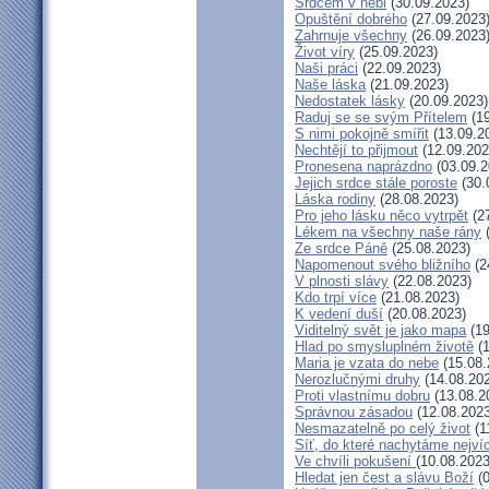
Srdcem v nebi
(30.09.2023)
Opuštění dobrého
(27.09.2023
Zahrnuje všechny
(26.09.2023
Život víry
(25.09.2023)
Naši práci
(22.09.2023)
Naše láska
(21.09.2023)
Nedostatek lásky
(20.09.2023)
Raduj se se svým Přítelem
(19
S nimi pokojně smířit
(13.09.2
Nechtějí to přijmout
(12.09.202
Pronesena naprázdno
(03.09.2
Jejich srdce stále poroste
(30.
Láska rodiny
(28.08.2023)
Pro jeho lásku něco vytrpět
(27
Lékem na všechny naše rány
(
Ze srdce Páně
(25.08.2023)
Napomenout svého bližního
(2
V plnosti slávy
(22.08.2023)
Kdo trpí více
(21.08.2023)
K vedení duší
(20.08.2023)
Viditelný svět je jako mapa
(19
Hlad po smysluplném životě
(1
Maria je vzata do nebe
(15.08.
Nerozlučnými druhy
(14.08.20
Proti vlastnímu dobru
(13.08.2
Správnou zásadou
(12.08.2023
Nesmazatelně po celý život
(1
Síť, do které nachytáme nejví
Ve chvíli pokušení
(10.08.2023
Hledat jen čest a slávu Boží
(0