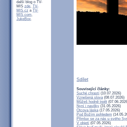
další blog o TV-
MIS
zde
,
TV-
MIS.cz
a
TV-
MIS.com
,
JukeBox
.
Sdílet
Související články:
Suché chrastí
(10.07.2026)
Vznešená slova
(08.07.2026)
Můžeš hodně trpět
(07.06.2026
Nyní i navěky
(31.05.2026)
Otcova láska
(17.05.2026)
Pod Božím pohledem
(14.05.2
Přimluv se za nás u svého Sy
V objetí
(07.05.2026)