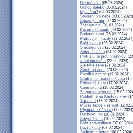
Dle mé vůle
(05.03.2024)
Odhoď daleko
(05.03.2024)
Myslíš si?
(04.03.2024)
Stvořeni pro nebe
(03.03.2024)
Správný směr
(02.03.2024)
Znát definici
(01.03.2024)
Pozemské bouře
(29.02.2024)
Budoucí svatí
(28.02.2024)
Potřebuje ji každý
(27.02.2024
Boží skutky
(26.02.2024)
S důsledností
(25.02.2024)
Srdce člověka
(24.02.2024)
Proti zlu ne proti hříšníkovi
(23
Z celého světa
(22.02.2024)
Ale také sebe
(21.02.2024)
Štěstí na zemi
(20.02.2024)
Prosili o pomoc
(19.02.2024)
Skutečnost našeho života
(18.
Příkladný život
(17.02.2024)
Cenu skutků
(16.02.2024)
Za pár let nebo dní
(15.02.202
Pohleďme na Kristovu krev
(14
S radostí
(13.02.2024)
Můžeš těžce klesnout
(12.02.
Přijmout odlišnost
(11.02.2024
Duchovní boj
(10.02.2024)
Smysl života
(10.02.2024)
Boží spravedlnost
(07.02.2024
Boží skutky
(07.02.2024)
Stejným směrem
(06.02.2024)