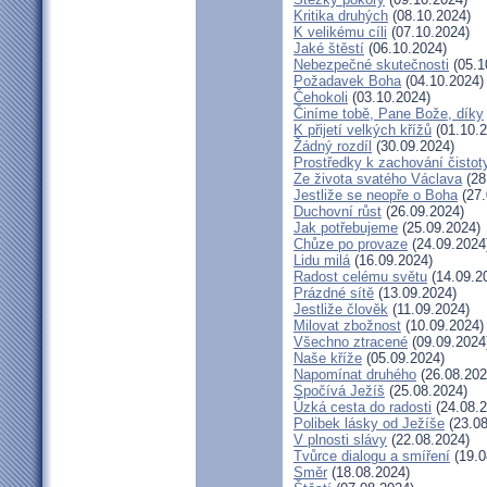
Kritika druhých
(08.10.2024)
K velikému cíli
(07.10.2024)
Jaké štěstí
(06.10.2024)
Nebezpečné skutečnosti
(05.1
Požadavek Boha
(04.10.2024)
Čehokoli
(03.10.2024)
Činíme tobě, Pane Bože, díky
K přijetí velkých křížů
(01.10.2
Žádný rozdíl
(30.09.2024)
Prostředky k zachování čistot
Ze života svatého Václava
(28
Jestliže se neopře o Boha
(27.
Duchovní růst
(26.09.2024)
Jak potřebujeme
(25.09.2024)
Chůze po provaze
(24.09.2024
Lidu milá
(16.09.2024)
Radost celému světu
(14.09.2
Prázdné sítě
(13.09.2024)
Jestliže člověk
(11.09.2024)
Milovat zbožnost
(10.09.2024)
Všechno ztracené
(09.09.2024
Naše kříže
(05.09.2024)
Napomínat druhého
(26.08.202
Spočívá Ježíš
(25.08.2024)
Úzká cesta do radosti
(24.08.2
Polibek lásky od Ježíše
(23.08
V plnosti slávy
(22.08.2024)
Tvůrce dialogu a smíření
(19.0
Směr
(18.08.2024)