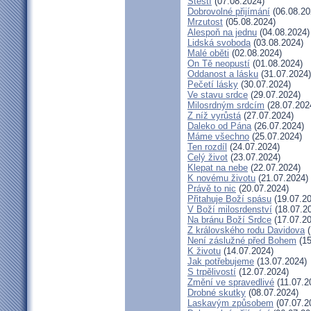
Štěstí
(07.08.2024)
Dobrovolné přijímání
(06.08.20
Mrzutost
(05.08.2024)
Alespoň na jednu
(04.08.2024)
Lidská svoboda
(03.08.2024)
Malé oběti
(02.08.2024)
On Tě neopustí
(01.08.2024)
Oddanost a lásku
(31.07.2024)
Pečetí lásky
(30.07.2024)
Ve stavu srdce
(29.07.2024)
Milosrdným srdcím
(28.07.202
Z níž vyrůstá
(27.07.2024)
Daleko od Pána
(26.07.2024)
Máme všechno
(25.07.2024)
Ten rozdíl
(24.07.2024)
Celý život
(23.07.2024)
Klepat na nebe
(22.07.2024)
K novému životu
(21.07.2024)
Právě to nic
(20.07.2024)
Přitahuje Boží spásu
(19.07.20
V Boží milosrdenství
(18.07.2
Na bránu Boží Srdce
(17.07.20
Z královského rodu Davidova
(
Není záslužné před Bohem
(15
K životu
(14.07.2024)
Jak potřebujeme
(13.07.2024)
S trpělivostí
(12.07.2024)
Změní ve spravedlivé
(11.07.2
Drobné skutky
(08.07.2024)
Laskavým způsobem
(07.07.2