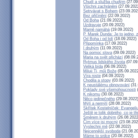
Chudí a služba chudým
(27.09
Všichni zachráněni
(27.09.202
Setrvávat s Bohem
(23.09.202
Bez přičinění
(22.09.2022)
Od Boha
(21.09.2022)
Uzdravuje
(20.09.2022)
Marně namáhá
(19.09.2022)
P. Marek Dunda: Je to jedno, 
Od Boha i od lidí
(18.09.2022)
Připomínka
(17.09.2022)
I druhým
(11.09.2022)
Na pomoc slova
(09.09.2022)
Maria na svět přichází
(08.09.
Rytmus lidského života
(07.09
Veliká bída
(06.09.2022)
Miluji Ti, můj Bože
(05.09.2022
Víra roste
(04.09.2022)
Chodila a stopy
(03.09.2022)
K neustálému obnovování
(31.
Poklady své všemohoucnosti
(
K nikomu
(30.08.2022)
Něco jedinečného
(29.08.2022
Mýlí a nemýlí
(28.08.2022)
Skřítek Kostelníček: Evangeliu
Ještě je tolik dobrého, co je t
Směrem k druhým
(26.08.2022
Čím více jsi mocný
(23.08.202
Vyslechni mě
(22.08.2022)
Nejcennější svoboda
(21.08.20
Máme to srdce
(20.08.2022)