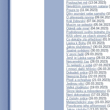
Poslouchej mě
(13.04.2023)
Největším spojencem satana
(
Pouze to
(11.04.2023)
Díky poznání sebe samého
(10
Ó převeselá novina
(09.04.202
Král židovský
(07.04.2023)
Musím se polepšit
(05.04.2023
Odejdi ode mne!
(04.04.2023)
Podrobnosti svého bídného ži
Kříži věrný ze všech stromů
(0
Co dokáže zlá příležitost
(01.0
Láska k Bohu
(31.03.2023)
Jakou služebnou?
(30.03.2023
Špatné svědomí
(30.03.2023)
V první řadě
(29.03.2023)
Jenž je Láska sama
(28.03.20
Nejcennější čas
(28.03.2023)
To nejlepší v sobě
(27.03.2023
I mnozí další hříšníci
(26.03.2
Dobudeš srdce
(23.03.2023)
Nepozná Boha
(22.03.2023)
Plodí a ochraňuje
(21.03.2023)
Jedinou věcí
(20.03.2023)
Velké zlodějství
(19.03.2023)
Skrze lásku a milosrdenství
(1
Není dokonalosti
(17.03.2023)
Z čistoty srdce
(16.03.2023)
Melancholický stav
(15.03.202
Posvěceno jeho přítomností
(1
Jakou zásluhu?
(13.03.2023)