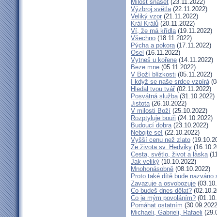
Milost snášet
(23.11.2022)
Výzbroj světla
(22.11.2022)
Veliký vzor
(21.11.2022)
Král Králů
(20.11.2022)
Ví, že má křídla
(19.11.2022)
Všechno
(18.11.2022)
Pýcha a pokora
(17.11.2022)
Osel
(16.11.2022)
Vytneš u kořene
(14.11.2022)
Beze mne
(05.11.2022)
V Boží blízkosti
(05.11.2022)
I když se naše srdce vzpírá
(0
Hledal tvou tvář
(02.11.2022)
Posvátná služba
(31.10.2022)
Jistota
(26.10.2022)
V milosti Boží
(25.10.2022)
Rozptyluje bouři
(24.10.2022)
Budoucí dobra
(23.10.2022)
Nebojte se!
(22.10.2022)
Vyšší cenu než zlato
(19.10.2
Ze života sv. Hedviky
(16.10.2
Cesta, světlo, život a láska
(11
Jak veliký
(10.10.2022)
Mnohonásobně
(08.10.2022)
Proto také dítě bude nazváno 
Zavazuje a osvobozuje
(03.10
Co budeš dnes dělat?
(02.10.2
Co je mým povoláním?
(01.10
Pomáhat ostatním
(30.09.2022
Michaeli, Gabrieli, Rafaeli
(29.