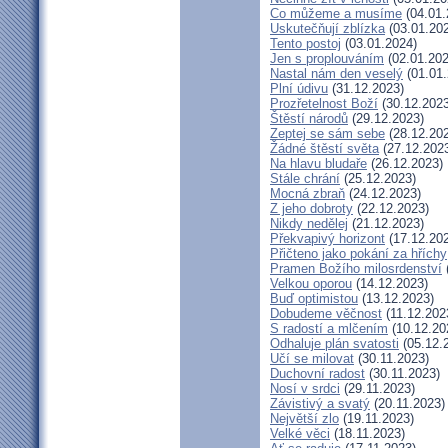
Co můžeme a musíme
(04.01.
Uskutečňují zblízka
(03.01.20
Tento postoj
(03.01.2024)
Jen s proplouváním
(02.01.202
Nastal nám den veselý
(01.01.
Plní údivu
(31.12.2023)
Prozřetelnost Boží
(30.12.2023
Štěstí národů
(29.12.2023)
Zeptej se sám sebe
(28.12.20
Žádné štěstí světa
(27.12.202
Na hlavu bludaře
(26.12.2023)
Stále chrání
(25.12.2023)
Mocná zbraň
(24.12.2023)
Z jeho dobroty
(22.12.2023)
Nikdy nedělej
(21.12.2023)
Překvapivý horizont
(17.12.20
Přičteno jako pokání za hříchy
Pramen Božího milosrdenství
Velkou oporou
(14.12.2023)
Buď optimistou
(13.12.2023)
Dobudeme věčnost
(11.12.202
S radostí a mlčením
(10.12.20
Odhaluje plán svatosti
(05.12.
Učí se milovat
(30.11.2023)
Duchovní radost
(30.11.2023)
Nosí v srdci
(29.11.2023)
Závistivý a svatý
(20.11.2023)
Největší zlo
(19.11.2023)
Velké věci
(18.11.2023)