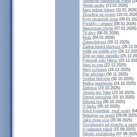
Společně následovali Pána
(14
Hledá osoby
(13.01.2026)
Není jediné řešení
(11.01.2026
Zkouška se sýrem
(10.01.2026
Kým skutečně jsme
(09.01.20
Porážky i utrpení
(08.01.2026)
Neexistuje chvíle
(07.01.2026)
Tři divy
(06.01.2026)
Mráz
(04.01.2026)
Odpovědnost
(29.12.2025)
Žádná lidská blízkost
(28.12.2
Vidět ve světle víry
(26.12.202
Dítě se nám narodilo
(25.12.20
Pokorné vůči Němu
(23.12.202
Není to ona
(22.12.2025)
Není schopen
(16.12.2025)
Pán přichází
(30.11.2025)
Snášet bližního
(30.10.2025)
Matka nepolevila
(24.10.2025)
Definice
(23.10.2025)
Jenom pro Tebe
(22.10.2025)
Stejně nemožné
(15.10.2025)
Dětská hra
(06.10.2025)
O lásku
(05.10.2025)
Když František, muž svatý
(04
Nebojme se prosit
(29.09.2025
Jako moje víra
(25.09.2025)
Osvobozeni od strachu a zast
V nebeské slávě
(15.09.2025)
Nikoliv služebníka
(07.09.2025