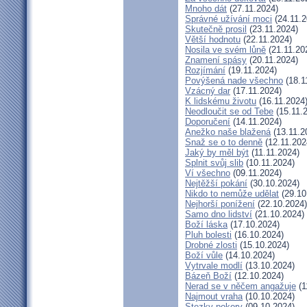
Mnoho dát
(27.11.2024)
Správné užívání moci
(24.11.2
Skutečně prosil
(23.11.2024)
Větší hodnotu
(22.11.2024)
Nosila ve svém lůně
(21.11.20
Znamení spásy
(20.11.2024)
Rozjímání
(19.11.2024)
Povýšená nade všechno
(18.1
Vzácný dar
(17.11.2024)
K lidskému životu
(16.11.2024
Neodloučit se od Tebe
(15.11.
Doporučení
(14.11.2024)
Anežko naše blažená
(13.11.2
Snaž se o to denně
(12.11.202
Jaký by měl být
(11.11.2024)
Splnit svůj slib
(10.11.2024)
Ví všechno
(09.11.2024)
Nejtěžší pokání
(30.10.2024)
Nikdo to nemůže udělat
(29.10
Nejhorší ponížení
(22.10.2024)
Samo dno lidství
(21.10.2024)
Boží láska
(17.10.2024)
Pluh bolesti
(16.10.2024)
Drobné zlosti
(15.10.2024)
Boží vůle
(14.10.2024)
Vytrvale modlí
(13.10.2024)
Bázeň Boží
(12.10.2024)
Nerad se v něčem angažuje
(1
Najmout vraha
(10.10.2024)
Stezky pokory
(09.10.2024)