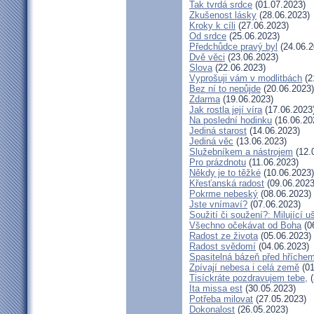
Tak tvrdá srdce
(01.07.2023)
Zkušenost lásky
(28.06.2023)
Kroky k cíli
(27.06.2023)
Od srdce
(25.06.2023)
Předchůdce pravý byl
(24.06.2
Dvě věci
(23.06.2023)
Slova
(22.06.2023)
Vyprošuji vám v modlitbách
(2
Bez ní to nepůjde
(20.06.2023)
Zdarma
(19.06.2023)
Jak rostla její víra
(17.06.2023
Na poslední hodinku
(16.06.20
Jediná starost
(14.06.2023)
Jediná věc
(13.06.2023)
Služebníkem a nástrojem
(12.
Pro prázdnotu
(11.06.2023)
Někdy je to těžké
(10.06.2023)
Křesťanská radost
(09.06.2023
Pokrme nebeský
(08.06.2023)
Jste vnímaví?
(07.06.2023)
Soužití či soužení?: Milující u
Všechno očekávat od Boha
(0
Radost ze života
(05.06.2023)
Radost svědomí
(04.06.2023)
Spasitelná bázeň před hříche
Zpívají nebesa i celá země
(01
Tisíckráte pozdravujem tebe,
(
Ita missa est
(30.05.2023)
Potřeba milovat
(27.05.2023)
Dokonalost
(26.05.2023)