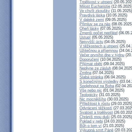
Trpělivost v utrpení
(20.05.202
Milost Eucharistie
(12.05.2025
Ve chvíli zkoušky
(11.05.2025)
Pravdivá láska
(10.05.2025)
V daleké zemi
(09.05.2025)
Přimluv se za nás
(08.05.2025
Oheň lásky
(07.05.2025)
Zmenši počet nepřátel
(06.05.
Ustup!
(05.05.2025)
Nejvyšší úctu
(04.05.2025)
V těžkostech a utrpení
(25.04.
Užitečnou a příjemnou
(24.04.
Večer prvního dne v týdnu
(20.
Doporučení
(10.04.2025)
Přijímat oběti
(09.04.2025)
Neplyne ze zásluh
(08.04.2025
Změna
(07.04.2025)
Slabá stránka
(06.04.2025)
S konečnými výsledky
(03.04.
Spolehnout na Boha
(02.04.20
Vše nebo nic
(01.04.2025)
Teologicky
(31.03.2025)
Nic mocnějšího
(30.03.2025)
Příležitost k růstu
(29.03.2025
Odvrácení těžkostí
(27.03.202
Svatost a trpělivost
(26.03.202
Chráníš mou duši
(25.03.2025)
Poklad v nebi
(24.03.2025)
Bůh o tom ví
(21.03.2025)
Výkupná smrt Páně
(20.03.20