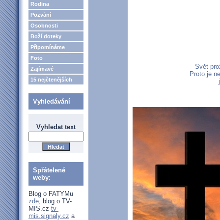
Rodina
Pozvání
Osobnosti
Boží doteky
Připomínáme
Foto
Svět pro
Zajímavé
Proto je n
15 nejčtenějších
Vyhledávání
Vyhledat text
Spřátelené
weby:
Blog o FATYMu
zde
, blog o TV-
MIS.cz
tv-
mis.signaly.cz
a