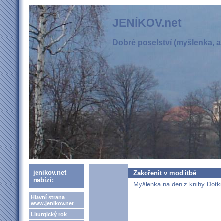
JENÍKOV.net
Dobré poselství (myšlenka, ak
jenikov.net
Zakořenit v modlitbě
nabízí:
Myšlenka na den z knihy Dotk
Hlavní strana
www.jenikov.net
Liturgický rok