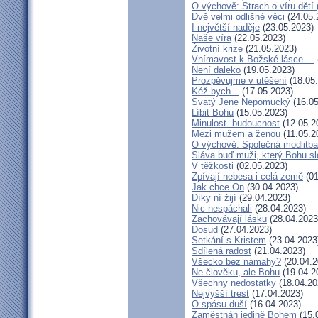
O výchově: Strach o víru dětí (
Dvě velmi odlišné věci
(24.05.
I největší naděje
(23.05.2023)
Naše víra
(22.05.2023)
Životní krize
(21.05.2023)
Vnímavost k Božské lásce....
Není daleko
(19.05.2023)
Prozpěvujme v utěšení
(18.05
Kéž bych...
(17.05.2023)
Svatý Jene Nepomucký
(16.05
Líbit Bohu
(15.05.2023)
Minulost- budoucnost
(12.05.2
Mezi mužem a ženou
(11.05.2
O výchově: Společná modlitba 
Sláva buď muži, který Bohu sl
V těžkosti
(02.05.2023)
Zpívají nebesa i celá země
(01
Jak chce On
(30.04.2023)
Díky ní žijí
(29.04.2023)
Nic nespáchali
(28.04.2023)
Zachovávají lásku
(28.04.2023
Dosud
(27.04.2023)
Setkání s Kristem
(23.04.2023
Sdílená radost
(21.04.2023)
Všecko bez námahy?
(20.04.2
Ne člověku, ale Bohu
(19.04.2
Všechny nedostatky
(18.04.20
Nejvyšší trest
(17.04.2023)
O spásu duší
(16.04.2023)
Zaměstnán jedině Bohem
(15.