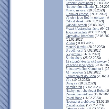
Ozdobit kvvětinami
(12.03.202
Na pevném základu
(11.03.202
Mnoho milovat
(10.03.2023)
Získávat ctnosti
(09.03.2023)
Všichni jsou Božím obrazem
(
Odhoď daleko
(06.03.2023)
Odhodili strach
(05.03.2023)
Pravá křesťanská láska
(04.03
Abys nepodlehl
(03.03.2023)
Opravdoví křesťané
(02.03.20
(01.03.2023)
V nitru
(01.03.2023)
Moudrý člověk
(28.02.2023)
S vděčností
(27.02.2023)
S výjimkou
(26.02.2023)
Škola lásky
(25.02.2023)
12 stupňů křesťanské pokory
(
Všechna jeho práce
(23.02.20
Z listu svatého Klementa I.
(22
Až narostou
(21.02.2023)
Zakořeňovat do Boha
(20.02.2
Vše
(19.02.2023)
Dívej se
(18.02.2023)
Nemůže žít
(17.02.2023)
Náchylnost obviňovat Boha
(16
Pevně přesvědčeni
(15.02.202
Pojetí Boha
(14.02.2023)
Nesnadná a obětavá
(13.02.20
Předat je duši
(12.02.2023)
Jitřenko spásy
(11.02.2023)