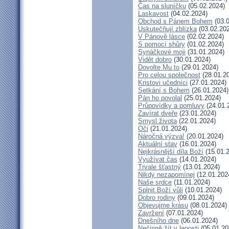
Čas na sluníčku
(05.02.2024)
Laskavost
(04.02.2024)
Obchod s Pánem Bohem
(03.0
Uskutečňují zblízka
(03.02.20
V Pánově lásce
(02.02.2024)
S pomocí shůry
(01.02.2024)
Synáčkové moji
(31.01.2024)
Vidět dobro
(30.01.2024)
Dovolte Mu to
(29.01.2024)
Pro celou společnost
(28.01.2
Kristovi učedníci
(27.01.2024)
Setkání s Bohem
(26.01.2024)
Pán ho povolal
(25.01.2024)
Průpovídky a pomluvy
(24.01.
Zavírat dveře
(23.01.2024)
Smysl života
(22.01.2024)
Oči
(21.01.2024)
Náročná výzva!
(20.01.2024)
Aktuální stav
(16.01.2024)
Nejkrásnější díla Boží
(15.01.
Využívat čas
(14.01.2024)
Trvale šťastný
(13.01.2024)
Nikdy nezapomínej
(12.01.202
Naše srdce
(11.01.2024)
Splnit Boží vůli
(10.01.2024)
Dobro rodiny
(09.01.2024)
Objevujme krásu
(08.01.2024)
Zavržení
(07.01.2024)
Dnešního dne
(06.01.2024)
Nečinně žít v lenosti
(05.01.20