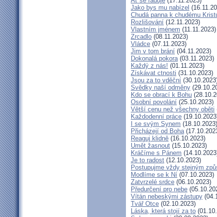
Ať se raduje
(17.11.2023)
Jako bys mu nabízel
(16.11.20
Chudá panna k chudému Krist
Rozlišování
(12.11.2023)
Vlastním jménem
(11.11.2023)
Zrcadlo
(08.11.2023)
Vládce
(07.11.2023)
Jim v tom brání
(04.11.2023)
Dokonalá pokora
(03.11.2023)
Každý z nás!
(01.11.2023)
Získávat ctnosti
(31.10.2023)
Jsou za to vděční
(30.10.2023
Svědky naší odměny
(29.10.2
Kdo se obrací k Bohu
(28.10.2
Osobní povolání
(25.10.2023)
Větší cenu než všechny oběti
Každodenní práce
(19.10.2023
I se svým Synem
(18.10.2023
Přicházejí od Boha
(17.10.202
Reaguj klidně
(16.10.2023)
Umět žasnout
(15.10.2023)
Kráčíme s Pánem
(14.10.2023
Je to radost
(12.10.2023)
Postupujme vždy stejným zp
Modlíme se k Ní
(07.10.2023)
Zatvrzelé srdce
(06.10.2023)
Předurčení pro nebe
(05.10.20
Vítán nebeskými zástupy
(04.
Tvář Otce
(02.10.2023)
Láska, která stojí za to
(01.10