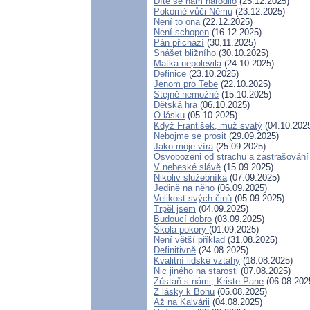
Dítě se nám narodilo
(25.12.2025)
Pokorné vůči Němu
(23.12.2025)
Není to ona
(22.12.2025)
Není schopen
(16.12.2025)
Pán přichází
(30.11.2025)
Snášet bližního
(30.10.2025)
Matka nepolevila
(24.10.2025)
Definice
(23.10.2025)
Jenom pro Tebe
(22.10.2025)
Stejně nemožné
(15.10.2025)
Dětská hra
(06.10.2025)
O lásku
(05.10.2025)
Když František, muž svatý
(04.10.202
Nebojme se prosit
(29.09.2025)
Jako moje víra
(25.09.2025)
Osvobozeni od strachu a zastrašování
V nebeské slávě
(15.09.2025)
Nikoliv služebníka
(07.09.2025)
Jedině na něho
(06.09.2025)
Velikost svých činů
(05.09.2025)
Trpěl jsem
(04.09.2025)
Budoucí dobro
(03.09.2025)
Škola pokory
(01.09.2025)
Není větší příklad
(31.08.2025)
Definitivně
(24.08.2025)
Kvalitní lidské vztahy
(18.08.2025)
Nic jiného na starosti
(07.08.2025)
Zůstaň s námi, Kriste Pane
(06.08.202
Z lásky k Bohu
(05.08.2025)
Až na Kalvárii
(04.08.2025)