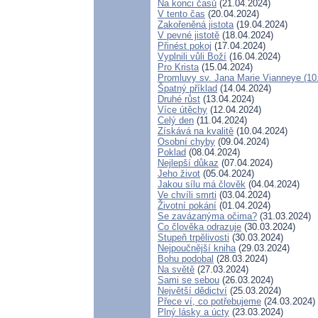
Na konci časů
(21.04.2024)
V tento čas
(20.04.2024)
Zakořeněná jistota
(19.04.2024)
V pevné jistotě
(18.04.2024)
Přinést pokoj
(17.04.2024)
Vyplnili vůli Boží
(16.04.2024)
Pro Krista
(15.04.2024)
Promluvy sv. Jana Marie Vianneye (10.
Špatný příklad
(14.04.2024)
Druhé růst
(13.04.2024)
Více útěchy
(12.04.2024)
Celý den
(11.04.2024)
Získává na kvalitě
(10.04.2024)
Osobní chyby
(09.04.2024)
Poklad
(08.04.2024)
Nejlepší důkaz
(07.04.2024)
Jeho život
(05.04.2024)
Jakou sílu má člověk
(04.04.2024)
Ve chvíli smrti
(03.04.2024)
Životní pokání
(01.04.2024)
Se zavázanýma očima?
(31.03.2024)
Co člověka odrazuje
(30.03.2024)
Stupeň trpělivosti
(30.03.2024)
Nejpoučnější kniha
(29.03.2024)
Bohu podobal
(28.03.2024)
Na světě
(27.03.2024)
Sami se sebou
(26.03.2024)
Největší dědictví
(25.03.2024)
Přece ví, co potřebujeme
(24.03.2024)
Plný lásky a úcty
(23.03.2024)