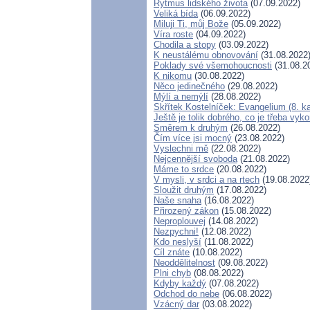
Rytmus lidského života
(07.09.2022)
Veliká bída
(06.09.2022)
Miluji Ti, můj Bože
(05.09.2022)
Víra roste
(04.09.2022)
Chodila a stopy
(03.09.2022)
K neustálému obnovování
(31.08.2022
Poklady své všemohoucnosti
(31.08.2
K nikomu
(30.08.2022)
Něco jedinečného
(29.08.2022)
Mýlí a nemýlí
(28.08.2022)
Skřítek Kostelníček: Evangelium (8. ka
Ještě je tolik dobrého, co je třeba vyk
Směrem k druhým
(26.08.2022)
Čím více jsi mocný
(23.08.2022)
Vyslechni mě
(22.08.2022)
Nejcennější svoboda
(21.08.2022)
Máme to srdce
(20.08.2022)
V mysli, v srdci a na rtech
(19.08.2022
Sloužit druhým
(17.08.2022)
Naše snaha
(16.08.2022)
Přirozený zákon
(15.08.2022)
Neproplouvej
(14.08.2022)
Nezpychni!
(12.08.2022)
Kdo neslyší
(11.08.2022)
Cíl znáte
(10.08.2022)
Neoddělitelnost
(09.08.2022)
Plni chyb
(08.08.2022)
Kdyby každý
(07.08.2022)
Odchod do nebe
(06.08.2022)
Vzácný dar
(03.08.2022)