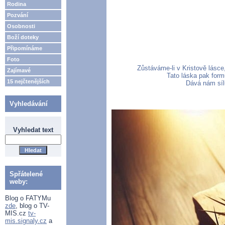
Rodina
Pozvání
Osobnosti
Boží doteky
Připomínáme
Foto
Zůstáváme-li v Kristově lásc
Zajímavé
Tato láska pak form
15 nejčtenějších
Dává nám síl
Vyhledávání
Vyhledat text
Spřátelené
weby:
Blog o FATYMu
zde
, blog o TV-
MIS.cz
tv-
mis.signaly.cz
a