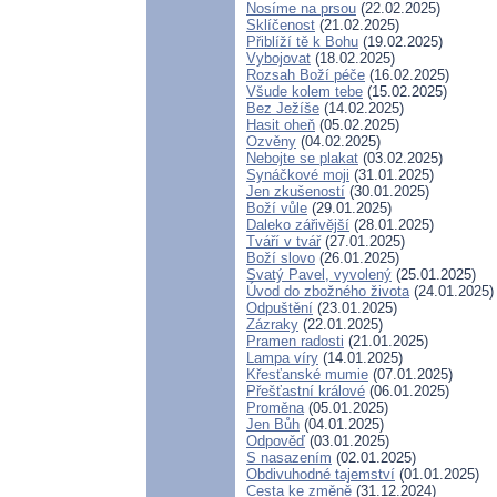
Nosíme na prsou
(22.02.2025)
Sklíčenost
(21.02.2025)
Přiblíží tě k Bohu
(19.02.2025)
Vybojovat
(18.02.2025)
Rozsah Boží péče
(16.02.2025)
Všude kolem tebe
(15.02.2025)
Bez Ježíše
(14.02.2025)
Hasit oheň
(05.02.2025)
Ozvěny
(04.02.2025)
Nebojte se plakat
(03.02.2025)
Synáčkové moji
(31.01.2025)
Jen zkušeností
(30.01.2025)
Boží vůle
(29.01.2025)
Daleko zářivější
(28.01.2025)
Tváří v tvář
(27.01.2025)
Boží slovo
(26.01.2025)
Svatý Pavel, vyvolený
(25.01.2025)
Úvod do zbožného života
(24.01.2025)
Odpuštění
(23.01.2025)
Zázraky
(22.01.2025)
Pramen radosti
(21.01.2025)
Lampa víry
(14.01.2025)
Křesťanské mumie
(07.01.2025)
Přešťastní králové
(06.01.2025)
Proměna
(05.01.2025)
Jen Bůh
(04.01.2025)
Odpověď
(03.01.2025)
S nasazením
(02.01.2025)
Obdivuhodné tajemství
(01.01.2025)
Cesta ke změně
(31.12.2024)