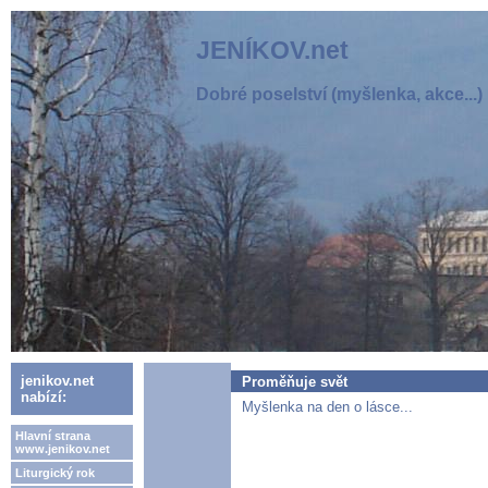
JENÍKOV.net
Dobré poselství (myšlenka, akce...)
jenikov.net
Proměňuje svět
nabízí:
Myšlenka na den o lásce...
Hlavní strana
www.jenikov.net
Liturgický rok