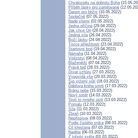
Chvalozpěv na dobrotu Boha
(15.05.20
Příběh lásky pro zamilované
(12.05.20
Darem pro bližní
(10.05.2022)
Společně
(07.05.2022)
Nade všemi
(02.05.2022)
Jedna příčina
(29.04.2022)
Jak chce On
(28.04.2022)
Jediná síla
(26.04.2022)
Boží lásku
(24.04.2022)
Tisíce příležitostí
(23.04.2022)
Startovní bod
(19.04.2022)
Námaha
(11.04.2022)
Vítězství
(08.04.2022)
Blaženější
(07.04.2022)
Právě teď
(28.03.2022)
Dívat vzhůru
(27.03.2022)
Vypovídá vše
(20.03.2022)
Šíp vržený vůlí
(18.03.2022)
Ďáblova kniha smrti
(17.03.2022)
Bránu nebe
(15.03.2022)
Nový směr
(14.03.2022)
Stojí to mnoho úsilí
(13.03.2022)
Pomalu
(12.03.2022)
Síla
(11.03.2022)
Zbraň
(10.03.2022)
Nepřispívej
(09.03.2022)
Podle čistého srdce
(08.03.2022)
Cíl křesťana
(07.03.2022)
Naděje
(06.03.2022)
Z tohoto světa
(01.03.2022)