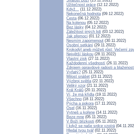
Svatost Boží
(13.12.2022)
Užitečnost práce
(12.12.2022)
Když...
(11.12.2022)
Nekonečná hodnota
(09.12.2022)
Cesta
(06.12.2022)
Na kolenou
(05.12.2022)
Bez lásky
(04.12.2022)
Záležitost jiných lidí
(03.12.2022)
Jak přemoci
(01.12.2022)
Nesmím zapomenout
(30.11.2022)
Osobní setkání
(29.11.2022)
Krokodýl aneb můžeš růst: Večerní zpy
Největší láskou
(28.11.2022)
Vlastní zisk
(27.11.2022)
Každodenní všedností
(26.11.2022)
Zdrojem opravdové radosti a blaženost
Vyňatý?
(25.11.2022)
Milost snášet
(23.11.2022)
Výzbroj světla
(22.11.2022)
Veliký vzor
(21.11.2022)
Král Králů
(20.11.2022)
Ví, že má křídla
(19.11.2022)
Všechno
(18.11.2022)
Pýcha a pokora
(17.11.2022)
Osel
(16.11.2022)
Vytneš u kořene
(14.11.2022)
Beze mne
(05.11.2022)
V Boží blízkosti
(05.11.2022)
I když se naše srdce vzpírá
(04.11.202
Hledal tvou tvář
(02.11.2022)