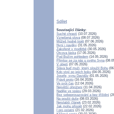
Sdílet
Související články:
Suché chrastí
(10.07.2026)
Vznešená slova
(08.07.2026)
Můžeš hodně trpět
(07.06.2026)
Nyní i navěky
(31.05.2026)
Zakořenit v modlitbě
(30.05.2026)
Otcova láska
(17.05.2026)
Pod Božím pohledem
(14.05.2026)
Přimluv se za nás u svého Syna
(08.0
V objetí
(07.05.2026)
Sláva buď muži, který sloužil Bohu
(06
Kdo stojí po jejich boku
(04.05.2026)
Josefe, synu Davidův
(01.05.2026)
Právě proto
(16.04.2026)
Ve svůj čas
(12.04.2026)
Největší ohrožení
(11.04.2026)
Naděje ve spásu
(29.03.2026)
Bez sebeprosazování a bez tříštění
(28
Na poušti duše
(08.03.2026)
Nejslabší článek
(23.02.2026)
Jak mohu přispět
(22.02.2026)
I pro ostatní
(21.02.2026)
Křížová cesta
(20.02.2026)