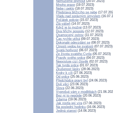
Nemůžeme přijmout
(20.07.2023)
Mnoho praxe
(19.07.2023)
Nebe i peklo
(18.07.2023)
Představa blížícího se nebe
(17.07.20
Vládu nad správným úmyslem
(16.07.
Počátek pokoje
(15.07.2023)
Zlá vášeň
(14.07.2023)
Když je to možné
(13.07.2023)
Dva hříchy pospolu
(12.07.2023)
Osamocený ostrov
(11.07.2023)
Čas rychle utíká
(09.07.2023)
Dokonalé odevzdání se
(08.07.2023)
Ctnosti vedou ke svatosti
(07.07.2023)
Svatá horlivost
(06.07.2023)
Ze života svatého Cyrila
(05.07.2023)
Pravdy svého srdce
(04.07.2023)
Neexistuje cizí člověk
(02.07.2023)
Tak tvrdá srdce
(01.07.2023)
Zkušenost lásky
(28.06.2023)
Kroky k cíli
(27.06.2023)
Od srdce
(25.06.2023)
Předchůdce pravý byl
(24.06.2023)
Dvě věci
(23.06.2023)
Slova
(22.06.2023)
Vyprošuji vám v modlitbách
(21.06.202
Bez ní to nepůjde
(20.06.2023)
Zdarma
(19.06.2023)
Jak rostla její víra
(17.06.2023)
Na poslední hodinku
(16.06.2023)
Jediná starost
(14.06.2023)