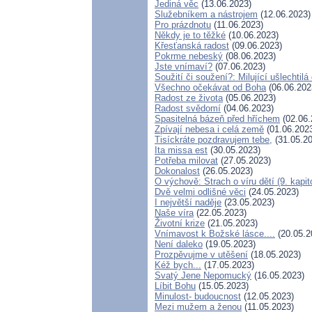
Jediná věc
(13.06.2023)
Služebníkem a nástrojem
(12.06.2023)
Pro prázdnotu
(11.06.2023)
Někdy je to těžké
(10.06.2023)
Křesťanská radost
(09.06.2023)
Pokrme nebeský
(08.06.2023)
Jste vnímaví?
(07.06.2023)
Soužití či soužení?: Milující ušlechtilá
Všechno očekávat od Boha
(06.06.202
Radost ze života
(05.06.2023)
Radost svědomí
(04.06.2023)
Spasitelná bázeň před hříchem
(02.06.
Zpívají nebesa i celá země
(01.06.202
Tisíckráte pozdravujem tebe,
(31.05.20
Ita missa est
(30.05.2023)
Potřeba milovat
(27.05.2023)
Dokonalost
(26.05.2023)
O výchově: Strach o víru dětí (9. kapit
Dvě velmi odlišné věci
(24.05.2023)
I největší naděje
(23.05.2023)
Naše víra
(22.05.2023)
Životní krize
(21.05.2023)
Vnímavost k Božské lásce....
(20.05.2
Není daleko
(19.05.2023)
Prozpěvujme v utěšení
(18.05.2023)
Kéž bych...
(17.05.2023)
Svatý Jene Nepomucký
(16.05.2023)
Líbit Bohu
(15.05.2023)
Minulost- budoucnost
(12.05.2023)
Mezi mužem a ženou
(11.05.2023)