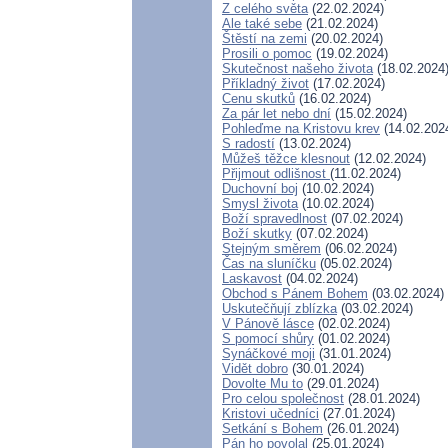
Z celého světa
(22.02.2024)
Ale také sebe
(21.02.2024)
Štěstí na zemi
(20.02.2024)
Prosili o pomoc
(19.02.2024)
Skutečnost našeho života
(18.02.2024
Příkladný život
(17.02.2024)
Cenu skutků
(16.02.2024)
Za pár let nebo dní
(15.02.2024)
Pohleďme na Kristovu krev
(14.02.202
S radostí
(13.02.2024)
Můžeš těžce klesnout
(12.02.2024)
Přijmout odlišnost
(11.02.2024)
Duchovní boj
(10.02.2024)
Smysl života
(10.02.2024)
Boží spravedlnost
(07.02.2024)
Boží skutky
(07.02.2024)
Stejným směrem
(06.02.2024)
Čas na sluníčku
(05.02.2024)
Laskavost
(04.02.2024)
Obchod s Pánem Bohem
(03.02.2024)
Uskutečňují zblízka
(03.02.2024)
V Pánově lásce
(02.02.2024)
S pomocí shůry
(01.02.2024)
Synáčkové moji
(31.01.2024)
Vidět dobro
(30.01.2024)
Dovolte Mu to
(29.01.2024)
Pro celou společnost
(28.01.2024)
Kristovi učedníci
(27.01.2024)
Setkání s Bohem
(26.01.2024)
Pán ho povolal
(25.01.2024)