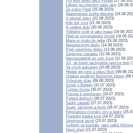
Pro jeho lásku něco vytrpět
(27.08.202
Lékem na všechny naše rány
(26.08.2
Ze srdce Páně
(25.08.2023)
Napomenout svého bližního
(24.08.202
V plnosti slávy
(22.08.2023)
Kdo trpí více
(21.08.2023)
K vedení duší
(20.08.2023)
Viditelný svět je jako mapa
(19.08.202
Hlad po smysluplném životě
(18.08.20
Maria je vzata do nebe
(15.08.2023)
Nerozlučnými druhy
(14.08.2023)
Proti vlastnímu dobru
(13.08.2023)
Správnou zásadou
(12.08.2023)
Nesmazatelně po celý život
(11.08.202
Síť, do které nachytáme nejvíce duší
(
Ve chvíli pokušení
(10.08.2023)
Hledat jen čest a slávu Boží
(09.08.20
Unášen prudkým Božským žárem
(08.
Vzbuzuje úžas
(06.08.2023)
Vztah s Bohem
(31.07.2023)
Čistota života
(30.07.2023)
Posune k pomluvám
(29.07.2023)
Pohled druhých
(28.07.2023)
Sedm západů
(27.07.2023)
Svatý Jáchyme a Anno
(26.07.2023)
Křesťanovo vyznání víry a lásky
(25.0
Poslední kapka krve
(24.07.2023)
Umrtvovat jazyk
(23.07.2023)
Světem se kochala, jako velká hříšnic
Hasit oheň
(21.07.2023)