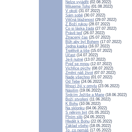
Nelze vyjádřit
(02.08.2022)
Milujeme Toho
(01.08.2022)
V okolí
(31.07.2022)
Sám sobě
(30.07.2022)
Věčná blaženost
(29.07.2022)
Z Boží rukou
(28.07.2022)
Co si láska žádá
(27.07.2022)
Právě teď
(26.07.2022)
Ztracený čas
(25.07.2022)
Bůh aby byl Bohem
(17.07.2022)
Jedna kapka
(16.07.2022)
Trpělivě a tiše
(15.07.2022)
Účast
(14.07.2022)
Je-li nutné
(13.07.2022)
Pojď se mnou
(12.07.2022)
Vichřice pýchy
(08.07.2022)
Změní náš život
(07.07.2022)
Nade všechno
(01.07.2022)
Od Tebe
(24.06.2022)
Mnozí žijí v omylu
(23.06.2022)
Násilím
(19.06.2022)
Srdcím Ježíše a Marie
(18.06.2022)
Boží stvoření
(11.06.2022)
K Bohu
(10.06.2022)
Na sklonku
(04.06.2022)
S někým být
(31.05.2022)
Plním slib
(24.05.2022)
Hledět k Bohu
(22.05.2022)
Základ všeho
(18.05.2022)
To, co nemáš
(17.05.2022)