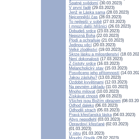
Špatné svědomí
(30.03.2023)
V první řadě
(29.03.2023)
Jenž je Láska sama
(28.03.2023)
Nejcennější čas
(28.03.2023)
To nejlepší v sobě
(27.03.2023)
I mnozí další hříšníci
(26.03.2023)
Dobudeš srdce
(23.03.2023)
Nepozná Boha
(22.03.2023)
Plodí a ochraňuje
(21.03.2023)
Jedinou věcí
(20.03.2023)
Velké zlodějství
(19.03.2023)
Skrze lásku a milosrdenství
(18.03.202
Není dokonalosti
(17.03.2023)
Z čistoty srdce
(16.03.2023)
Melancholický stav
(15.03.2023)
Posvěceno jeho přítomností
(14.03.20
Jakou zásluhu?
(13.03.2023)
Ozdobit kvvětinami
(12.03.2023)
Na pevném základu
(11.03.2023)
Mnoho milovat
(10.03.2023)
Získávat ctnosti
(09.03.2023)
Všichni jsou Božím obrazem
(08.03.20
Odhoď daleko
(06.03.2023)
Odhodili strach
(05.03.2023)
Pravá křesťanská láska
(04.03.2023)
Abys nepodlehl
(03.03.2023)
Opravdoví křesťané
(02.03.2023)
(01.03.2023)
V nitru
(01.03.2023)
Moudrý člověk
(28.02.2023)