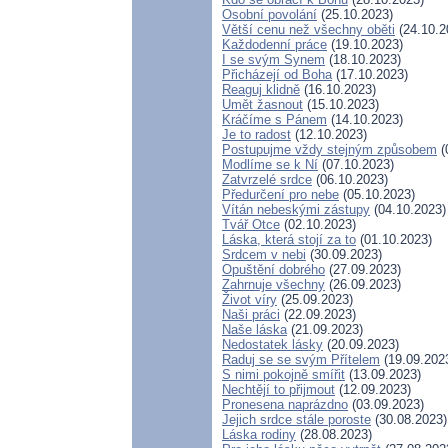
Osobní povolání
(25.10.2023)
Větší cenu než všechny oběti
(24.10.2
Každodenní práce
(19.10.2023)
I se svým Synem
(18.10.2023)
Přicházejí od Boha
(17.10.2023)
Reaguj klidně
(16.10.2023)
Umět žasnout
(15.10.2023)
Kráčíme s Pánem
(14.10.2023)
Je to radost
(12.10.2023)
Postupujme vždy stejným způsobem
(
Modlíme se k Ní
(07.10.2023)
Zatvrzelé srdce
(06.10.2023)
Předurčení pro nebe
(05.10.2023)
Vítán nebeskými zástupy
(04.10.2023)
Tvář Otce
(02.10.2023)
Láska, která stojí za to
(01.10.2023)
Srdcem v nebi
(30.09.2023)
Opuštění dobrého
(27.09.2023)
Zahrnuje všechny
(26.09.2023)
Život víry
(25.09.2023)
Naši práci
(22.09.2023)
Naše láska
(21.09.2023)
Nedostatek lásky
(20.09.2023)
Raduj se se svým Přítelem
(19.09.202
S nimi pokojně smířit
(13.09.2023)
Nechtějí to přijmout
(12.09.2023)
Pronesena naprázdno
(03.09.2023)
Jejich srdce stále poroste
(30.08.2023)
Láska rodiny
(28.08.2023)