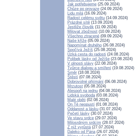
Jak potřebujeme
(25.09.2024)
Chůze po provaze
(24.09.2024)
Lidu milá
(16.09.2024)
Radost celému světu
(14.09.2024)
Prázdné sítě
(13.09.2024)
Jestliže člověk
(11.09.2024)
Milovat zbožnost
(10.09.2024)
Všechno ztracené
(09.09.2024)
Naše kříže
(05.09.2024)
Napomínat druhého
(26.08.2024)
Spočívá Ježíš
(25.08.2024)
Úzká cesta do radosti
(24.08.2024)
Polibek lásky od Ježíše
(23.08.2024)
V plnosti slávy
(22.08.2024)
Tvůrce dialogu a smíření
(19.08.2024)
Směr
(18.08.2024)
Štěstí
(07.08.2024)
Dobrovolné přijímání
(06.08.2024)
Mrzutost
(05.08.2024)
Alespoň na jednu
(04.08.2024)
Lidská svoboda
(03.08.2024)
Malé oběti
(02.08.2024)
On Tě neopustí
(01.08.2024)
Oddanost a lásku
(31.07.2024)
Pečetí lásky
(30.07.2024)
Ve stavu srdce
(29.07.2024)
Milosrdným srdcím
(28.07.2024)
Z níž vyrůstá
(27.07.2024)
Daleko od Pána
(26.07.2024)