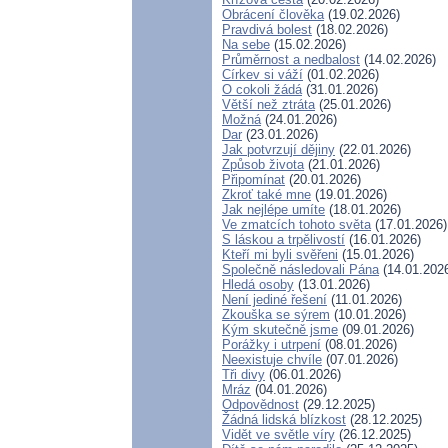
Obrácení člověka
(19.02.2026)
Pravdivá bolest
(18.02.2026)
Na sebe
(15.02.2026)
Průměrnost a nedbalost
(14.02.2026)
Církev si váží
(01.02.2026)
O cokoli žádá
(31.01.2026)
Větší než ztráta
(25.01.2026)
Možná
(24.01.2026)
Dar
(23.01.2026)
Jak potvrzují dějiny
(22.01.2026)
Způsob života
(21.01.2026)
Připomínat
(20.01.2026)
Zkroť také mne
(19.01.2026)
Jak nejlépe umíte
(18.01.2026)
Ve zmatcích tohoto světa
(17.01.2026)
S láskou a trpělivostí
(16.01.2026)
Kteří mi byli svěřeni
(15.01.2026)
Společně následovali Pána
(14.01.202
Hledá osoby
(13.01.2026)
Není jediné řešení
(11.01.2026)
Zkouška se sýrem
(10.01.2026)
Kým skutečně jsme
(09.01.2026)
Porážky i utrpení
(08.01.2026)
Neexistuje chvíle
(07.01.2026)
Tři divy
(06.01.2026)
Mráz
(04.01.2026)
Odpovědnost
(29.12.2025)
Žádná lidská blízkost
(28.12.2025)
Vidět ve světle víry
(26.12.2025)