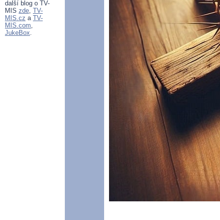
další blog o TV-
MIS
zde
,
TV-
MIS.cz
a
TV-
MIS.com
,
JukeBox
.