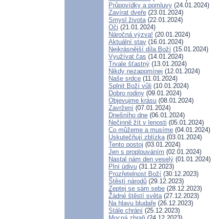
Průpovídky a pomluvy
(24.01.2024)
Zavírat dveře
(23.01.2024)
Smysl života
(22.01.2024)
Oči
(21.01.2024)
Náročná výzva!
(20.01.2024)
Aktuální stav
(16.01.2024)
Nejkrásnější díla Boží
(15.01.2024)
Využívat čas
(14.01.2024)
Trvale šťastný
(13.01.2024)
Nikdy nezapomínej
(12.01.2024)
Naše srdce
(11.01.2024)
Splnit Boží vůli
(10.01.2024)
Dobro rodiny
(09.01.2024)
Objevujme krásu
(08.01.2024)
Zavržení
(07.01.2024)
Dnešního dne
(06.01.2024)
Nečinně žít v lenosti
(05.01.2024)
Co můžeme a musíme
(04.01.2024)
Uskutečňují zblízka
(03.01.2024)
Tento postoj
(03.01.2024)
Jen s proplouváním
(02.01.2024)
Nastal nám den veselý
(01.01.2024)
Plní údivu
(31.12.2023)
Prozřetelnost Boží
(30.12.2023)
Štěstí národů
(29.12.2023)
Zeptej se sám sebe
(28.12.2023)
Žádné štěstí světa
(27.12.2023)
Na hlavu bludaře
(26.12.2023)
Stále chrání
(25.12.2023)
Mocná zbraň
(24.12.2023)