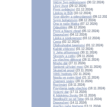
Věčný Syn jednorozený
(30.12.2024)
Lživý život
(29.12.2024)
První svědectví
(11.12.2024)
Láskou je Bůh
(10.12.2024)
Vzor důvěry a odevzdanosti
(09.12.202
Svým bohatstvím
(08.12.2024)
Ona je naše Matka
(07.12.2024)
Odpuštění
(06.12.2024)
První a hlavní zbraň
(05.12.2024)
Doporučení
(04.12.2024)
Láska a spokojenost
(03.12.2024)
Cesta
(02.12.2024)
Obdivuhodné tajemství
(01.12.2024)
Každé vítězství
(01.12.2024)
V Jeho přítomnosti
(30.11.2024)
Skvosty a cetky
(29.11.2024)
Za všechno děkovat
(28.11.2024)
Mnoho dát
(27.11.2024)
Správné užívání moci
(24.11.2024)
Skutečně prosil
(23.11.2024)
Větší hodnotu
(22.11.2024)
Nosila ve svém lůně
(21.11.2024)
Znamení spásy
(20.11.2024)
Rozjímání
(19.11.2024)
Povýšená nade všechno
(18.11.2024)
Vzácný dar
(17.11.2024)
K lidskému životu
(16.11.2024)
Neodloučit se od Tebe
(15.11.2024)
Doporučení
(14.11.2024)
Anežko naše blažená
(13.11.2024)