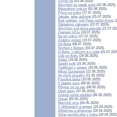
Vzývej ho
(03.08.2025)
Abychom se nebáli smrti
(02.08.2025)
Milosrdným srdcím
(01.08.2025)
Přímo ze srdce
(27.07.2025)
Jakube, tebe upřímně
(25.07.2025)
Buď veleben, můj Pane Ježíši Kriste
(2
Základním zákonem
(22.07.2025)
Abychom svá slova potvrdili
(21.07.20
Znamení kříže
(18.07.2025)
Na její pokyn
(17.07.2025)
Zvláštní milosti
(10.07.2025)
Od Boha
(06.07.2025)
Smířeni s Bohem
(03.07.2025)
O Bohu, o bližním a o sobě
(01.07.202
Líbit se Bohu
(29.06.2025)
Volání
(19.06.2025)
Spatřit svět
(15.06.2025)
Trpělivost v utrpení
(20.05.2025)
Milost Eucharistie
(12.05.2025)
Ve chvíli zkoušky
(11.05.2025)
Pravdivá láska
(10.05.2025)
V daleké zemi
(09.05.2025)
Přimluv se za nás
(08.05.2025)
Oheň lásky
(07.05.2025)
Zmenši počet nepřátel
(06.05.2025)
Ustup!
(05.05.2025)
Nejvyšší úctu
(04.05.2025)
V těžkostech a utrpení
(25.04.2025)
Užitečnou a příjemnou
(24.04.2025)
Večer prvního dne v týdnu
(20.04.2025