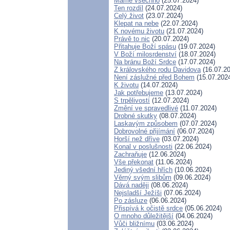
Máme všechno
(25.07.2024)
Ten rozdíl
(24.07.2024)
Celý život
(23.07.2024)
Klepat na nebe
(22.07.2024)
K novému životu
(21.07.2024)
Právě to nic
(20.07.2024)
Přitahuje Boží spásu
(19.07.2024)
V Boží milosrdenství
(18.07.2024)
Na bránu Boží Srdce
(17.07.2024)
Z královského rodu Davidova
(16.07.20
Není záslužné před Bohem
(15.07.202
K životu
(14.07.2024)
Jak potřebujeme
(13.07.2024)
S trpělivostí
(12.07.2024)
Změní ve spravedlivé
(11.07.2024)
Drobné skutky
(08.07.2024)
Laskavým způsobem
(07.07.2024)
Dobrovolné přijímání
(06.07.2024)
Horší než dříve
(03.07.2024)
Konal v poslušnosti
(22.06.2024)
Zachraňuje
(12.06.2024)
Vše překonat
(11.06.2024)
Jediný všední hřích
(10.06.2024)
Věrný svým slibům
(09.06.2024)
Dává naději
(08.06.2024)
Nejsladší Ježíši
(07.06.2024)
Po zásluze
(06.06.2024)
Přispívá k očistě srdce
(05.06.2024)
O mnoho důležitější
(04.06.2024)
Vůči bližnímu
(03.06.2024)