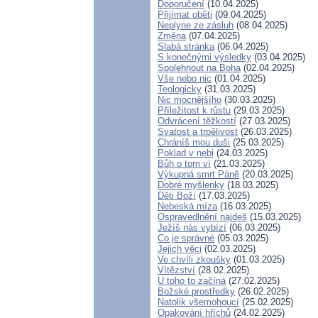
Doporučení
(10.04.2025)
Přijímat oběti
(09.04.2025)
Neplyne ze zásluh
(08.04.2025)
Změna
(07.04.2025)
Slabá stránka
(06.04.2025)
S konečnými výsledky
(03.04.2025)
Spolehnout na Boha
(02.04.2025)
Vše nebo nic
(01.04.2025)
Teologicky
(31.03.2025)
Nic mocnějšího
(30.03.2025)
Příležitost k růstu
(29.03.2025)
Odvrácení těžkostí
(27.03.2025)
Svatost a trpělivost
(26.03.2025)
Chráníš mou duši
(25.03.2025)
Poklad v nebi
(24.03.2025)
Bůh o tom ví
(21.03.2025)
Výkupná smrt Páně
(20.03.2025)
Dobré myšlenky
(18.03.2025)
Děti Boží
(17.03.2025)
Nebeská míza
(16.03.2025)
Ospravedlnění najdeš
(15.03.2025)
Ježíš nás vybízí
(06.03.2025)
Co je správné
(05.03.2025)
Jejich věci
(02.03.2025)
Ve chvíli zkoušky
(01.03.2025)
Vítězství
(28.02.2025)
U toho to začíná
(27.02.2025)
Božské prostředky
(26.02.2025)
Natolik všemohoucí
(25.02.2025)
Opakování hříchů
(24.02.2025)