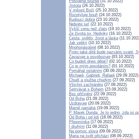
Posvátná služba
(31.10.2022)
Jistota
(26.10.2022)
V milosti Boží
(25.10.2022)
Rozptyluje bouři
(24.10.2022)
Budoucí dobra
(23.10.2022)
Nebojte se!
(22.10.2022)
Vyšší cenu než zlato
(19.10.2022)
Ze života sv. Hedviky
(16.10.2022)
Cesta, světlo, život a láska
(11.10.202
Jak veliký
(10.10.2022)
Mnohonásobně
(08.10.2022)
Proto také dítě bude nazváno svaté, 
Zavazuje a osvobozuje
(03.10.2022)
Co budeš dnes dělat?
(02.10.2022)
Co je mým povoláním?
(01.10.2022)
Pomáhat ostatním
(30.09.2022)
Michaeli, Gabrieli, Rafaeli
(29.09.2022)
Chudí a služba chudým
(27.09.2022)
Všichni zachráněni
(27.09.2022)
Setrvávat s Bohem
(23.09.2022)
Bez přičinění
(22.09.2022)
Od Boha
(21.09.2022)
Uzdravuje
(20.09.2022)
Marně namáhá
(19.09.2022)
P. Marek Dunda: Je to jedno, zda jsi p
Od Boha i od lidí
(18.09.2022)
Připomínka
(17.09.2022)
I druhým
(11.09.2022)
Na pomoc slova
(09.09.2022)
Maria na svět přichází
(08.09.2022)