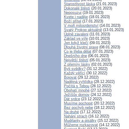
Starostlivost láska
(21.01.2023)
Dokonalé štěstí
(20.01.2023)
Neposuzuj
(19.01.2023)
Kvete i naděje
(18.01.2023)
Boží přítel
(17.01.2023)
V moři milosrdenství
(14.01.2023)
Svatý Prokop aktuálně
(13.01.2023)
Úplně zavaleni
(11.01.2023)
Základ ve víře
(10.01.2023)
Jen když klečí
(09.01.2023)
Dlouhá životní praxe
(08.01.2023)
Co je třeba dělat
(07.01.2023)
Dnešního dne
(06.01.2023)
Největší štěstí
(05.01.2023)
Z přemíry lásky
(02.01.2023)
Byli svědky?
(31.12.2022)
Každý věřící
(30.12.2022)
Bojovat
(29.12.2022)
Nadějná vyhlídka
(28.12.2022)
Počítá s Tebou
(28.12.2022)
Obohatí mnohé
(27.12.2022)
Ježíšův domov
(24.12.2022)
Dát srdce
(23.12.2022)
Musíme pochopit
(20.12.2022)
Bez pochyb nebe
(18.12.2022)
Na druhé
(17.12.2022)
Nahání strach
(16.12.2022)
Mudrlanty a pisálky
(15.12.2022)
Můžeme rozkazovat
(14.12.2022)