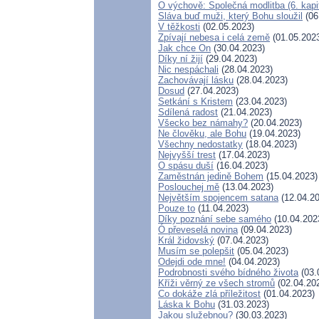
O výchově: Společná modlitba (6. kapi
Sláva buď muži, který Bohu sloužil
(06
V těžkosti
(02.05.2023)
Zpívají nebesa i celá země
(01.05.202
Jak chce On
(30.04.2023)
Díky ní žijí
(29.04.2023)
Nic nespáchali
(28.04.2023)
Zachovávají lásku
(28.04.2023)
Dosud
(27.04.2023)
Setkání s Kristem
(23.04.2023)
Sdílená radost
(21.04.2023)
Všecko bez námahy?
(20.04.2023)
Ne člověku, ale Bohu
(19.04.2023)
Všechny nedostatky
(18.04.2023)
Nejvyšší trest
(17.04.2023)
O spásu duší
(16.04.2023)
Zaměstnán jedině Bohem
(15.04.2023)
Poslouchej mě
(13.04.2023)
Největším spojencem satana
(12.04.20
Pouze to
(11.04.2023)
Díky poznání sebe samého
(10.04.202
Ó převeselá novina
(09.04.2023)
Král židovský
(07.04.2023)
Musím se polepšit
(05.04.2023)
Odejdi ode mne!
(04.04.2023)
Podrobnosti svého bídného života
(03.
Kříži věrný ze všech stromů
(02.04.20
Co dokáže zlá příležitost
(01.04.2023)
Láska k Bohu
(31.03.2023)
Jakou služebnou?
(30.03.2023)