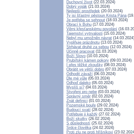
Duchovní život
(22.03.2024)
Dobrý voják
(21.03.2024)
Nejlepší prostředek
(20.03.2024)
Ty jsi šťastný pěstoun Krista Pána
(19
Je potřeba se sehnout
(18.03.2024)
Obrací k Bohu
(17.03.2024)
Věrni křesťanskému povolání
(16.03.2
Tajemství vytrvalosti
(15.03.2024)
Nebyl mu umožněn návrat
(14.03.2024
Vyplňuje prázdnotu
(13.03.2024)
Strhávat druhé za sebou
(12.03.2024)
Účinně pracovat
(11.03.2024)
Boží Slovo
(10.03.2024)
Prubířský kámen pokory
(09.03.2024)
I přes těžké zkoušky
(08.03.2024)
Obrátit ve větší dobro
(07.03.2024)
Odhodit závaží
(06.03.2024)
Dle mé vůle
(05.03.2024)
Odhoď daleko
(05.03.2024)
Myslíš si?
(04.03.2024)
Stvořeni pro nebe
(03.03.2024)
Správný směr
(02.03.2024)
Znát definici
(01.03.2024)
Pozemské bouře
(29.02.2024)
Budoucí svatí
(28.02.2024)
Potřebuje ji každý
(27.02.2024)
Boží skutky
(26.02.2024)
S důsledností
(25.02.2024)
Srdce člověka
(24.02.2024)
Proti zlu ne proti hříšníkovi
(23.02.2024