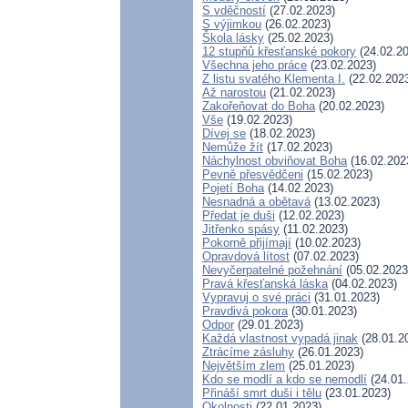
S vděčností
(27.02.2023)
S výjimkou
(26.02.2023)
Škola lásky
(25.02.2023)
12 stupňů křesťanské pokory
(24.02.20
Všechna jeho práce
(23.02.2023)
Z listu svatého Klementa I.
(22.02.202
Až narostou
(21.02.2023)
Zakořeňovat do Boha
(20.02.2023)
Vše
(19.02.2023)
Dívej se
(18.02.2023)
Nemůže žít
(17.02.2023)
Náchylnost obviňovat Boha
(16.02.202
Pevně přesvědčeni
(15.02.2023)
Pojetí Boha
(14.02.2023)
Nesnadná a obětavá
(13.02.2023)
Předat je duši
(12.02.2023)
Jitřenko spásy
(11.02.2023)
Pokorně přijímají
(10.02.2023)
Opravdová lítost
(07.02.2023)
Nevyčerpatelné požehnání
(05.02.2023
Pravá křesťanská láska
(04.02.2023)
Vypravuj o své práci
(31.01.2023)
Pravdivá pokora
(30.01.2023)
Odpor
(29.01.2023)
Každá vlastnost vypadá jinak
(28.01.2
Ztrácíme zásluhy
(26.01.2023)
Největším zlem
(25.01.2023)
Kdo se modlí a kdo se nemodlí
(24.01.
Přináší smrt duši i tělu
(23.01.2023)
Okolnosti
(22.01.2023)