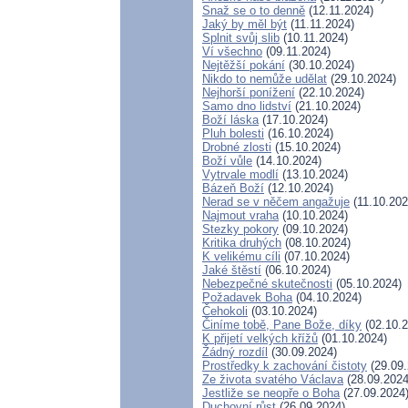
Snaž se o to denně
(12.11.2024)
Jaký by měl být
(11.11.2024)
Splnit svůj slib
(10.11.2024)
Ví všechno
(09.11.2024)
Nejtěžší pokání
(30.10.2024)
Nikdo to nemůže udělat
(29.10.2024)
Nejhorší ponížení
(22.10.2024)
Samo dno lidství
(21.10.2024)
Boží láska
(17.10.2024)
Pluh bolesti
(16.10.2024)
Drobné zlosti
(15.10.2024)
Boží vůle
(14.10.2024)
Vytrvale modlí
(13.10.2024)
Bázeň Boží
(12.10.2024)
Nerad se v něčem angažuje
(11.10.202
Najmout vraha
(10.10.2024)
Stezky pokory
(09.10.2024)
Kritika druhých
(08.10.2024)
K velikému cíli
(07.10.2024)
Jaké štěstí
(06.10.2024)
Nebezpečné skutečnosti
(05.10.2024)
Požadavek Boha
(04.10.2024)
Čehokoli
(03.10.2024)
Činíme tobě, Pane Bože, díky
(02.10.2
K přijetí velkých křížů
(01.10.2024)
Žádný rozdíl
(30.09.2024)
Prostředky k zachování čistoty
(29.09.
Ze života svatého Václava
(28.09.2024
Jestliže se neopře o Boha
(27.09.2024
Duchovní růst
(26.09.2024)