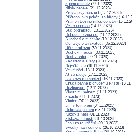
Z jeho dobroty
(22.12.2023)
Nikdy nedělej
(21.12.2023)
Překvapivý horizont
(17.12.2023)
Přičteno jako pokání za hříchy
(16.12.
Pramen Božího milosrdenství
(15.12.2
Velkou oporou
(14.12.2023)
Buď optimistou
(13.12.2023)
Dobudeme věčnost
(11.12.2023)
S radostí a mlčením
(10.12.2023)
Odhaluje plán svatosti
(05.12.2023)
Učí se milovat
(30.11.2023)
Duchovní radost
(30.11.2023)
Nosí v srdci
(29.11.2023)
Závistivý a svatý
(20.11.2023)
Největší zlo
(19.11.2023)
Velké věci
(18.11.2023)
Ať se raduje
(17.11.2023)
Jako bys mu nabízel
(16.11.2023)
Chudá panna k chudému Kristu
(13.11.
Rozlišování
(12.11.2023)
Vlastním jménem
(11.11.2023)
Zrcadlo
(08.11.2023)
Vládce
(07.11.2023)
Jim v tom brání
(04.11.2023)
Dokonalá pokora
(03.11.2023)
Každý z nás!
(01.11.2023)
Získávat ctnosti
(31.10.2023)
Jsou za to vděční
(30.10.2023)
Svědky naší odměny
(29.10.2023)
Kdo se obrací k Bohu
(28.10.2023)