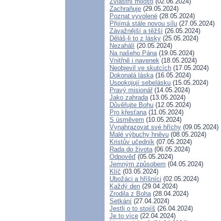
Zvláštní milosti
(02.06.2024)
Zachraňuje
(29.05.2024)
Poznat vyvolené
(28.05.2024)
Přijímá stále novou sílu
(27.05.2024)
Závažnější a těžší
(26.05.2024)
Děláš-li to z lásky
(25.05.2024)
Nezahálí
(20.05.2024)
Na našeho Pána
(19.05.2024)
Vnitřně i navenek
(18.05.2024)
Neobjevil ve skutcích
(17.05.2024)
Dokonalá láska
(16.05.2024)
Uspokojují sebelásku
(15.05.2024)
Pravý misionář
(14.05.2024)
Jako zahrada
(13.05.2024)
Důvěřujte Bohu
(12.05.2024)
Pro křesťana
(11.05.2024)
S úsměvem
(10.05.2024)
Vynahrazovat své hříchy
(09.05.2024)
Malé výbuchy hněvu
(08.05.2024)
Kristův učedník
(07.05.2024)
Rada do života
(06.05.2024)
Odpověď
(05.05.2024)
Jemným způsobem
(04.05.2024)
Klíč
(03.05.2024)
Ubožáci a hříšníci
(02.05.2024)
Každý den
(29.04.2024)
Zrodila z Boha
(28.04.2024)
Setkání
(27.04.2024)
Jestli o to stojíš
(26.04.2024)
Je to více
(22.04.2024)