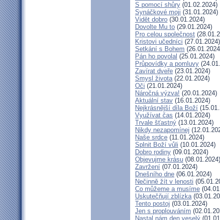
S pomocí shůry
(01.02.2024)
Synáčkové moji
(31.01.2024)
Vidět dobro
(30.01.2024)
Dovolte Mu to
(29.01.2024)
Pro celou společnost
(28.01.2
Kristovi učedníci
(27.01.2024)
Setkání s Bohem
(26.01.2024
Pán ho povolal
(25.01.2024)
Průpovídky a pomluvy
(24.01
Zavírat dveře
(23.01.2024)
Smysl života
(22.01.2024)
Oči
(21.01.2024)
Náročná výzva!
(20.01.2024)
Aktuální stav
(16.01.2024)
Nejkrásnější díla Boží
(15.01.
Využívat čas
(14.01.2024)
Trvale šťastný
(13.01.2024)
Nikdy nezapomínej
(12.01.20
Naše srdce
(11.01.2024)
Splnit Boží vůli
(10.01.2024)
Dobro rodiny
(09.01.2024)
Objevujme krásu
(08.01.2024
Zavržení
(07.01.2024)
Dnešního dne
(06.01.2024)
Nečinně žít v lenosti
(05.01.2
Co můžeme a musíme
(04.01
Uskutečňují zblízka
(03.01.20
Tento postoj
(03.01.2024)
Jen s proplouváním
(02.01.20
Nastal nám den veselý
(01.01