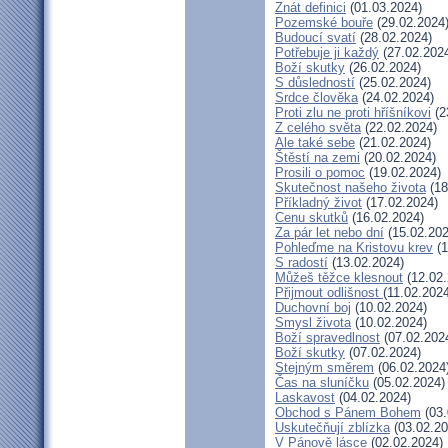
Znát definici
(01.03.2024)
Pozemské bouře
(29.02.2024
Budoucí svatí
(28.02.2024)
Potřebuje ji každý
(27.02.202
Boží skutky
(26.02.2024)
S důsledností
(25.02.2024)
Srdce člověka
(24.02.2024)
Proti zlu ne proti hříšníkovi
(2
Z celého světa
(22.02.2024)
Ale také sebe
(21.02.2024)
Štěstí na zemi
(20.02.2024)
Prosili o pomoc
(19.02.2024)
Skutečnost našeho života
(18
Příkladný život
(17.02.2024)
Cenu skutků
(16.02.2024)
Za pár let nebo dní
(15.02.202
Pohleďme na Kristovu krev
(1
S radostí
(13.02.2024)
Můžeš těžce klesnout
(12.02.
Přijmout odlišnost
(11.02.202
Duchovní boj
(10.02.2024)
Smysl života
(10.02.2024)
Boží spravedlnost
(07.02.202
Boží skutky
(07.02.2024)
Stejným směrem
(06.02.2024
Čas na sluníčku
(05.02.2024)
Laskavost
(04.02.2024)
Obchod s Pánem Bohem
(03.
Uskutečňují zblízka
(03.02.20
V Pánově lásce
(02.02.2024)