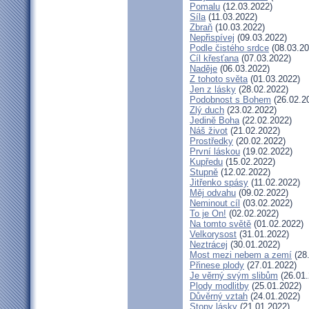
Pomalu
(12.03.2022)
Síla
(11.03.2022)
Zbraň
(10.03.2022)
Nepřispívej
(09.03.2022)
Podle čistého srdce
(08.03.20
Cíl křesťana
(07.03.2022)
Naděje
(06.03.2022)
Z tohoto světa
(01.03.2022)
Jen z lásky
(28.02.2022)
Podobnost s Bohem
(26.02.2
Zlý duch
(23.02.2022)
Jedině Boha
(22.02.2022)
Náš život
(21.02.2022)
Prostředky
(20.02.2022)
První láskou
(19.02.2022)
Kupředu
(15.02.2022)
Stupně
(12.02.2022)
Jitřenko spásy
(11.02.2022)
Měj odvahu
(09.02.2022)
Neminout cíl
(03.02.2022)
To je On!
(02.02.2022)
Na tomto světě
(01.02.2022)
Velkorysost
(31.01.2022)
Neztrácej
(30.01.2022)
Most mezi nebem a zemí
(28
Přinese plody
(27.01.2022)
Je věrný svým slibům
(26.01.
Plody modlitby
(25.01.2022)
Důvěrný vztah
(24.01.2022)
Stopy lásky
(21.01.2022)