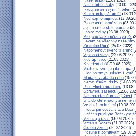
Naše láska
(21.09.2023)
Nedostatek lásky
(20.09.2023
Raduj se se svým Přítelem
(1
S nimi pokojně smířit
(13.09.
Nechtějí to přijmout
(12.09.20
Pronesena naprázdno
(03.09.
Jejich srdce stále poroste
(30
Láska rodiny
(28.08.2023)
Pro jeho lásku něco vytrpět
(2
Lékem na všechny naše rány
Ze srdce Páně
(25.08.2023)
Napomenout svého bližního
(
V plnosti slávy
(22.08.2023)
Kdo trpí více
(21.08.2023)
K vedení duší
(20.08.2023)
Viditelný svět je jako mapa
(1
Hlad po smysluplném životě
(
Maria je vzata do nebe
(15.08
Nerozlučnými druhy
(14.08.20
Proti vlastnímu dobru
(13.08.
Správnou zásadou
(12.08.202
Nesmazatelně po celý život
(
Síť, do které nachytáme nejv
Ve chvíli pokušení
(10.08.202
Hledat jen čest a slávu Boží
(
Unášen prudkým Božským ž
Vzbuzuje úžas
(06.08.2023)
Vztah s Bohem
(31.07.2023)
Čistota života
(30.07.2023)
Posune k pomluvám
(29.07.2