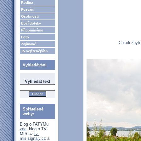
Rodina
Pozvání
Osobnosti
Boží doteky
Připomínáme
Foto
Cokoli zbyte
Zajímavé
15 nejčtenějších
Vyhledávání
Vyhledat text
Spřátelené
weby:
Blog o FATYMu
zde
, blog o TV-
MIS.cz
tv-
mis.signaly.cz
a