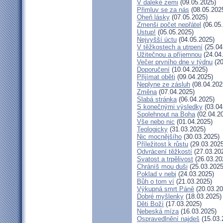
V daleké zemi
(09.05.2025)
Přimluv se za nás
(08.05.202
Oheň lásky
(07.05.2025)
Zmenši počet nepřátel
(06.05
Ustup!
(05.05.2025)
Nejvyšší úctu
(04.05.2025)
V těžkostech a utrpení
(25.04
Užitečnou a příjemnou
(24.04
Večer prvního dne v týdnu
(20
Doporučení
(10.04.2025)
Přijímat oběti
(09.04.2025)
Neplyne ze zásluh
(08.04.202
Změna
(07.04.2025)
Slabá stránka
(06.04.2025)
S konečnými výsledky
(03.04
Spolehnout na Boha
(02.04.2
Vše nebo nic
(01.04.2025)
Teologicky
(31.03.2025)
Nic mocnějšího
(30.03.2025)
Příležitost k růstu
(29.03.2025
Odvrácení těžkostí
(27.03.20
Svatost a trpělivost
(26.03.20
Chráníš mou duši
(25.03.2025
Poklad v nebi
(24.03.2025)
Bůh o tom ví
(21.03.2025)
Výkupná smrt Páně
(20.03.20
Dobré myšlenky
(18.03.2025)
Děti Boží
(17.03.2025)
Nebeská míza
(16.03.2025)
Ospravedlnění najdeš
(15.03.