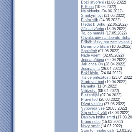
Boží stvoření
(11.06.2022)
K Bohu
(10.06.2022)
Na sklonku
(04.06.2022)
S někým být
(31.05.2022)
Plním slib
(24.05.2022)
Hledět k Bohu
(22.05.2022)
Základ všeho
(18.05.2022)
To, co nemáš
(17.05.2022)
Chvalozpěv na dobrotu Boha
Příběh lásky pro zamilované
(
Darem pro bližní
(10.05.2022)
Společně
(07.05.2022)
Nade všemi
(02.05.2022)
Jedna příčina
(29.04.2022)
Jak chce On
(28.04.2022)
Jediná síla
(26.04.2022)
Boží lásku
(24.04.2022)
Tisíce příležitostí
(23.04.2022
Startovní bod
(19.04.2022)
Námaha
(11.04.2022)
Vítězství
(08.04.2022)
Blaženější
(07.04.2022)
Právě teď
(28.03.2022)
Dívat vzhůru
(27.03.2022)
Vypovídá vše
(20.03.2022)
Šíp vržený vůlí
(18.03.2022)
Ďáblova kniha smrti
(17.03.20
Bránu nebe
(15.03.2022)
Nový směr
(14.03.2022)
Stojí to mnoho úsilí
(13.03.20