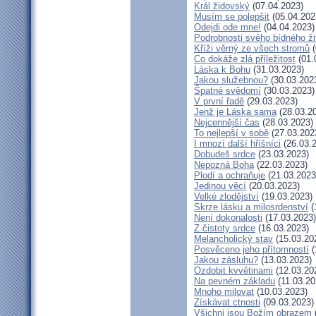
Král židovský
(07.04.2023)
Musím se polepšit
(05.04.202
Odejdi ode mne!
(04.04.2023)
Podrobnosti svého bídného ži
Kříži věrný ze všech stromů
(
Co dokáže zlá příležitost
(01.
Láska k Bohu
(31.03.2023)
Jakou služebnou?
(30.03.202
Špatné svědomí
(30.03.2023)
V první řadě
(29.03.2023)
Jenž je Láska sama
(28.03.2
Nejcennější čas
(28.03.2023)
To nejlepší v sobě
(27.03.202
I mnozí další hříšníci
(26.03.
Dobudeš srdce
(23.03.2023)
Nepozná Boha
(22.03.2023)
Plodí a ochraňuje
(21.03.2023
Jedinou věcí
(20.03.2023)
Velké zlodějství
(19.03.2023)
Skrze lásku a milosrdenství
(
Není dokonalosti
(17.03.2023)
Z čistoty srdce
(16.03.2023)
Melancholický stav
(15.03.20
Posvěceno jeho přítomností
(
Jakou zásluhu?
(13.03.2023)
Ozdobit kvvětinami
(12.03.20
Na pevném základu
(11.03.20
Mnoho milovat
(10.03.2023)
Získávat ctnosti
(09.03.2023)
Všichni jsou Božím obrazem