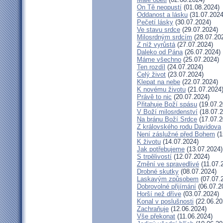
On Tě neopustí
(01.08.2024)
Oddanost a lásku
(31.07.2024
Pečetí lásky
(30.07.2024)
Ve stavu srdce
(29.07.2024)
Milosrdným srdcím
(28.07.20
Z níž vyrůstá
(27.07.2024)
Daleko od Pána
(26.07.2024)
Máme všechno
(25.07.2024)
Ten rozdíl
(24.07.2024)
Celý život
(23.07.2024)
Klepat na nebe
(22.07.2024)
K novému životu
(21.07.2024
Právě to nic
(20.07.2024)
Přitahuje Boží spásu
(19.07.2
V Boží milosrdenství
(18.07.2
Na bránu Boží Srdce
(17.07.2
Z královského rodu Davidova
Není záslužné před Bohem
(1
K životu
(14.07.2024)
Jak potřebujeme
(13.07.2024)
S trpělivostí
(12.07.2024)
Změní ve spravedlivé
(11.07.
Drobné skutky
(08.07.2024)
Laskavým způsobem
(07.07.
Dobrovolné přijímání
(06.07.2
Horší než dříve
(03.07.2024)
Konal v poslušnosti
(22.06.20
Zachraňuje
(12.06.2024)
Vše překonat
(11.06.2024)