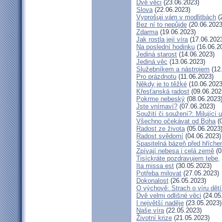
Dvě věci
(23.06.2023)
Slova
(22.06.2023)
Vyprošuji vám v modlitbách
(
Bez ní to nepůjde
(20.06.2023
Zdarma
(19.06.2023)
Jak rostla její víra
(17.06.202
Na poslední hodinku
(16.06.2
Jediná starost
(14.06.2023)
Jediná věc
(13.06.2023)
Služebníkem a nástrojem
(12
Pro prázdnotu
(11.06.2023)
Někdy je to těžké
(10.06.2023
Křesťanská radost
(09.06.202
Pokrme nebeský
(08.06.2023
Jste vnímaví?
(07.06.2023)
Soužití či soužení?: Milující 
Všechno očekávat od Boha
(0
Radost ze života
(05.06.2023
Radost svědomí
(04.06.2023)
Spasitelná bázeň před hřích
Zpívají nebesa i celá země
(0
Tisíckráte pozdravujem tebe,
Ita missa est
(30.05.2023)
Potřeba milovat
(27.05.2023)
Dokonalost
(26.05.2023)
O výchově: Strach o víru dětí 
Dvě velmi odlišné věci
(24.05
I největší naděje
(23.05.2023)
Naše víra
(22.05.2023)
Životní krize
(21.05.2023)