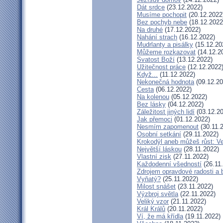
Dát srdce
(23.12.2022)
Musíme pochopit
(20.12.2022
Bez pochyb nebe
(18.12.2022
Na druhé
(17.12.2022)
Nahání strach
(16.12.2022)
Mudrlanty a pisálky
(15.12.20
Můžeme rozkazovat
(14.12.2
Svatost Boží
(13.12.2022)
Užitečnost práce
(12.12.2022
Když...
(11.12.2022)
Nekonečná hodnota
(09.12.20
Cesta
(06.12.2022)
Na kolenou
(05.12.2022)
Bez lásky
(04.12.2022)
Záležitost jiných lidí
(03.12.20
Jak přemoci
(01.12.2022)
Nesmím zapomenout
(30.11.
Osobní setkání
(29.11.2022)
Krokodýl aneb můžeš růst: Ve
Největší láskou
(28.11.2022)
Vlastní zisk
(27.11.2022)
Každodenní všedností
(26.11
Zdrojem opravdové radosti a 
Vyňatý?
(25.11.2022)
Milost snášet
(23.11.2022)
Výzbroj světla
(22.11.2022)
Veliký vzor
(21.11.2022)
Král Králů
(20.11.2022)
Ví, že má křídla
(19.11.2022)