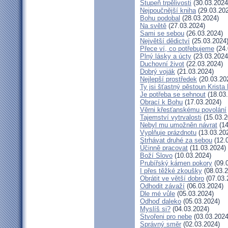
Stupeň trpělivosti
(30.03.2024
Nejpoučnější kniha
(29.03.20
Bohu podobal
(28.03.2024)
Na světě
(27.03.2024)
Sami se sebou
(26.03.2024)
Největší dědictví
(25.03.2024
Přece ví, co potřebujeme
(24.
Plný lásky a úcty
(23.03.2024
Duchovní život
(22.03.2024)
Dobrý voják
(21.03.2024)
Nejlepší prostředek
(20.03.20
Ty jsi šťastný pěstoun Krista
Je potřeba se sehnout
(18.03
Obrací k Bohu
(17.03.2024)
Věrni křesťanskému povolání
Tajemství vytrvalosti
(15.03.2
Nebyl mu umožněn návrat
(14
Vyplňuje prázdnotu
(13.03.20
Strhávat druhé za sebou
(12.
Účinně pracovat
(11.03.2024)
Boží Slovo
(10.03.2024)
Prubířský kámen pokory
(09.
I přes těžké zkoušky
(08.03.2
Obrátit ve větší dobro
(07.03.
Odhodit závaží
(06.03.2024)
Dle mé vůle
(05.03.2024)
Odhoď daleko
(05.03.2024)
Myslíš si?
(04.03.2024)
Stvořeni pro nebe
(03.03.2024
Správný směr
(02.03.2024)