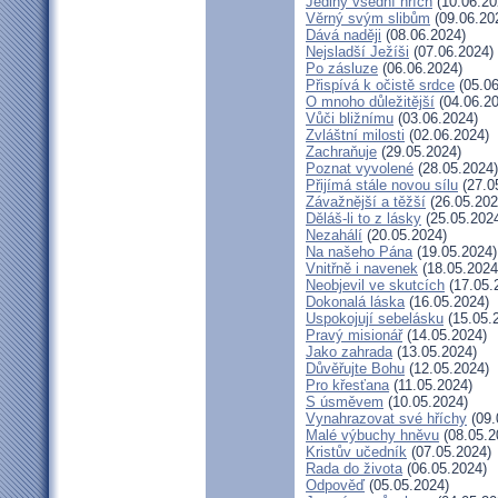
Jediný všední hřích
(10.06.20
Věrný svým slibům
(09.06.20
Dává naději
(08.06.2024)
Nejsladší Ježíši
(07.06.2024)
Po zásluze
(06.06.2024)
Přispívá k očistě srdce
(05.06
O mnoho důležitější
(04.06.20
Vůči bližnímu
(03.06.2024)
Zvláštní milosti
(02.06.2024)
Zachraňuje
(29.05.2024)
Poznat vyvolené
(28.05.2024)
Přijímá stále novou sílu
(27.0
Závažnější a těžší
(26.05.202
Děláš-li to z lásky
(25.05.202
Nezahálí
(20.05.2024)
Na našeho Pána
(19.05.2024)
Vnitřně i navenek
(18.05.2024
Neobjevil ve skutcích
(17.05.
Dokonalá láska
(16.05.2024)
Uspokojují sebelásku
(15.05.
Pravý misionář
(14.05.2024)
Jako zahrada
(13.05.2024)
Důvěřujte Bohu
(12.05.2024)
Pro křesťana
(11.05.2024)
S úsměvem
(10.05.2024)
Vynahrazovat své hříchy
(09.
Malé výbuchy hněvu
(08.05.2
Kristův učedník
(07.05.2024)
Rada do života
(06.05.2024)
Odpověď
(05.05.2024)