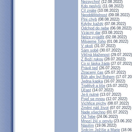
Nezpychni!
(12.08.2022)
Kdo neslyší
(11.08.2022)
Cíl znáte
(10.08.2022)
Neoddělitelnost
(09.08.2022)
Plni chyb
(08.08.2022)
Kdyby každý
(07.08.2022)
Odchod do nebe
(06.08.2022)
Vzácný dar
(03.08.2022)
Nelze vyjádřit
(02.08.2022)
Milujeme Toho
(01.08.2022)
V okolí
(31.07.2022)
Sám sobě
(30.07.2022)
Věčná blaženost
(29.07.2022)
Z Boží rukou
(28.07.2022)
Co si láska žádá
(27.07.2022)
Právě teď
(26.07.2022)
Ztracený čas
(25.07.2022)
Bůh aby byl Bohem
(17.07.20
Jedna kapka
(16.07.2022)
Trpělivě a tiše
(15.07.2022)
Účast
(14.07.2022)
Je-li nutné
(13.07.2022)
Pojď se mnou
(12.07.2022)
Vichřice pýchy
(08.07.2022)
Změní náš život
(07.07.2022)
Nade všechno
(01.07.2022)
Od Tebe
(24.06.2022)
Mnozí žijí v omylu
(23.06.202
Násilím
(19.06.2022)
Srdcím Ježíše a Marie
(18.06