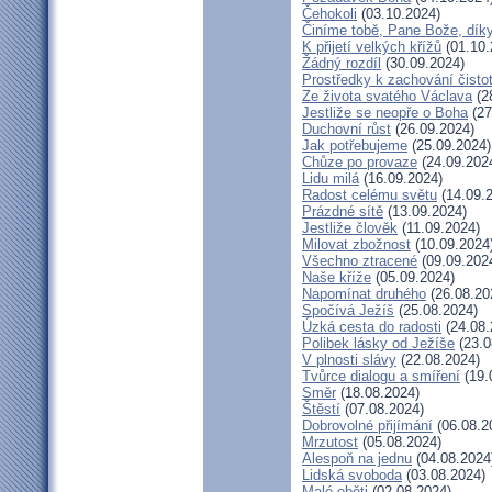
Čehokoli
(03.10.2024)
Činíme tobě, Pane Bože, dík
K přijetí velkých křížů
(01.10.
Žádný rozdíl
(30.09.2024)
Prostředky k zachování čisto
Ze života svatého Václava
(2
Jestliže se neopře o Boha
(27
Duchovní růst
(26.09.2024)
Jak potřebujeme
(25.09.2024)
Chůze po provaze
(24.09.202
Lidu milá
(16.09.2024)
Radost celému světu
(14.09.
Prázdné sítě
(13.09.2024)
Jestliže člověk
(11.09.2024)
Milovat zbožnost
(10.09.2024
Všechno ztracené
(09.09.202
Naše kříže
(05.09.2024)
Napomínat druhého
(26.08.20
Spočívá Ježíš
(25.08.2024)
Úzká cesta do radosti
(24.08.
Polibek lásky od Ježíše
(23.0
V plnosti slávy
(22.08.2024)
Tvůrce dialogu a smíření
(19.
Směr
(18.08.2024)
Štěstí
(07.08.2024)
Dobrovolné přijímání
(06.08.2
Mrzutost
(05.08.2024)
Alespoň na jednu
(04.08.2024
Lidská svoboda
(03.08.2024)
Malé oběti
(02.08.2024)