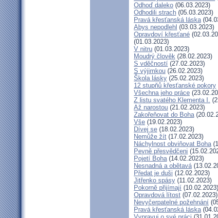
Odhoď daleko
(06.03.2023)
Odhodili strach
(05.03.2023)
Pravá křesťanská láska
(04.0
Abys nepodlehl
(03.03.2023)
Opravdoví křesťané
(02.03.20
(01.03.2023)
V nitru
(01.03.2023)
Moudrý člověk
(28.02.2023)
S vděčností
(27.02.2023)
S výjimkou
(26.02.2023)
Škola lásky
(25.02.2023)
12 stupňů křesťanské pokory
Všechna jeho práce
(23.02.20
Z listu svatého Klementa I.
(2
Až narostou
(21.02.2023)
Zakořeňovat do Boha
(20.02.
Vše
(19.02.2023)
Dívej se
(18.02.2023)
Nemůže žít
(17.02.2023)
Náchylnost obviňovat Boha
(1
Pevně přesvědčeni
(15.02.20
Pojetí Boha
(14.02.2023)
Nesnadná a obětavá
(13.02.2
Předat je duši
(12.02.2023)
Jitřenko spásy
(11.02.2023)
Pokorně přijímají
(10.02.2023
Opravdová lítost
(07.02.2023)
Nevyčerpatelné požehnání
(05
Pravá křesťanská láska
(04.0
Vypravuj o své práci
(31.01.2