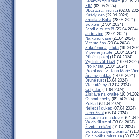
Jemným způsobem
(04.05.20
Klíč
(03.05.2024)
Ubožáci a hříšníci
(02.05.202
Každý den
(29.04.2024)
Zrodila z Boha
(28.04.2024)
Setkání
(27.04.2024)
Jestli o to stojíš
(26.04.2024)
Je to více
(22.04.2024)
Na konci časů
(21.04.2024)
V tento čas
(20.04.2024)
Zakořeněná jistota
(19.04.202
V pevné jistotě
(18.04.2024)
Přinést pokoj
(17.04.2024)
Vyplnili vůli Boží
(16.04.2024)
Pro Krista
(15.04.2024)
Promluvy sv. Jana Marie Vian
Špatný příklad
(14.04.2024)
Druhé růst
(13.04.2024)
Více útěchy
(12.04.2024)
Celý den
(11.04.2024)
Získává na kvalitě
(10.04.202
Osobní chyby
(09.04.2024)
Poklad
(08.04.2024)
Nejlepší důkaz
(07.04.2024)
Jeho život
(05.04.2024)
Jakou sílu má člověk
(04.04.
Ve chvíli smrti
(03.04.2024)
Životní pokání
(01.04.2024)
Se zavázanýma očima?
(31.0
Co člověka odrazuje
(30.03.2