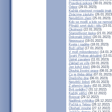
Pravdivá pokora
(30.01.2023)
Odpor
(29.01.2023)
Každá vlastnost vypadá jinak
Ztrácíme zásluhy
(26.01.2023
Největším zlem
(25.01.2023)
Kdo se modlí a kdo se nemod
Přináší smrt duši i tělu
(23.01
Okolnosti
(22.01.2023)
Starostlivost láska
(21.01.202
Dokonalé štěstí
(20.01.2023)
Neposuzuj
(19.01.2023)
Kvete i naděje
(18.01.2023)
Boží přítel
(17.01.2023)
V moři milosrdenství
(14.01.2
Svatý Prokop aktuálně
(13.01
Úplně zavaleni
(11.01.2023)
Základ ve víře
(10.01.2023)
Jen když klečí
(09.01.2023)
Dlouhá životní praxe
(08.01.2
Co je třeba dělat
(07.01.2023)
Dnešního dne
(06.01.2023)
Největší štěstí
(05.01.2023)
Z přemíry lásky
(02.01.2023)
Byli svědky?
(31.12.2022)
Každý věřící
(30.12.2022)
Bojovat
(29.12.2022)
Nadějná vyhlídka
(28.12.2022
Počítá s Tebou
(28.12.2022)
Obohatí mnohé
(27.12.2022)
Ježíšův domov
(24.12.2022)