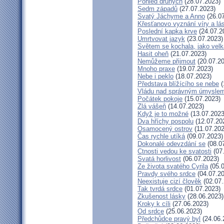
Pohled druhých
(28.07.2023)
Sedm západů
(27.07.2023)
Svatý Jáchyme a Anno
(26.07
Křesťanovo vyznání víry a lá
Poslední kapka krve
(24.07.2
Umrtvovat jazyk
(23.07.2023)
Světem se kochala, jako velk
Hasit oheň
(21.07.2023)
Nemůžeme přijmout
(20.07.20
Mnoho praxe
(19.07.2023)
Nebe i peklo
(18.07.2023)
Představa blížícího se nebe
(
Vládu nad správným úmysle
Počátek pokoje
(15.07.2023)
Zlá vášeň
(14.07.2023)
Když je to možné
(13.07.2023
Dva hříchy pospolu
(12.07.20
Osamocený ostrov
(11.07.202
Čas rychle utíká
(09.07.2023)
Dokonalé odevzdání se
(08.0
Ctnosti vedou ke svatosti
(07
Svatá horlivost
(06.07.2023)
Ze života svatého Cyrila
(05.0
Pravdy svého srdce
(04.07.20
Neexistuje cizí člověk
(02.07.
Tak tvrdá srdce
(01.07.2023)
Zkušenost lásky
(28.06.2023)
Kroky k cíli
(27.06.2023)
Od srdce
(25.06.2023)
Předchůdce pravý byl
(24.06.