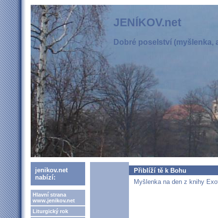
JENÍKOV.net
Dobré poselství (myšlenka, a
jenikov.net
Přiblíží tě k Bohu
nabízí:
Myšlenka na den z knihy Exot
Hlavní strana
www.jenikov.net
Liturgický rok