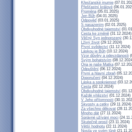
Křesťanské mumie
(07.01.20
Přešťastní králové
(06.01.202
Proměna
(05.01.2025)
Jen Bůh
(04.01.2025)
Odpověď
(03.01.2025)
S nasazením
(02.01.2025)
Obdivuhodné tajemství
(01.01
Cesta ke změně
(31.12.2024)
Věčný Syn jednorozený
(30.1
Lživý život
(29.12.2024)
První svědectví
(11.12.2024)
Láskou je Bůh
(10.12.2024)
Vzor důvěry a odevzdanosti
(
Svým bohatstvím
(08.12.2024
Ona je naše Matka
(07.12.20
Odpuštění
(06.12.2024)
První a hlavní zbraň
(05.12.2
Doporučení
(04.12.2024)
Láska a spokojenost
(03.12.2
Cesta
(02.12.2024)
Obdivuhodné tajemství
(01.12
Každé vítězství
(01.12.2024)
V Jeho přítomnosti
(30.11.202
Skvosty a cetky
(29.11.2024)
Za všechno děkovat
(28.11.2
Mnoho dát
(27.11.2024)
Správné užívání moci
(24.11.
Skutečně prosil
(23.11.2024)
Větší hodnotu
(22.11.2024)
Nosila ve svém lůně
(21.11.2