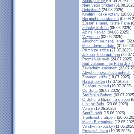
Škola pokory
(01.09.2025)
Není větší příklad
(31.08.2025
Definitivně
(24.08.2025)
Kvalitní lidské vztahy
(18.08.
Nic jiného na starosti
(07.08.2
Zůstaň s námi, Kriste Pane
(0
Z lásky k Bohu
(05.08.2025)
Až na Kalvárii
(04.08.2025)
Vzývej ho
(03.08.2025)
Abychom se nebáli smrti
(02.
Milosrdným srdcím
(01.08.20
Přímo ze srdce
(27.07.2025)
Jakube, tebe upřímně
(25.07.
Proměňuje svět
(24.07.2025)
Buď veleben, můj Pane Ježíši
Základním zákonem
(22.07.2
Abychom svá slova potvrdili
(
Znamení kříže
(18.07.2025)
Na její pokyn
(17.07.2025)
Zvláštní milosti
(10.07.2025)
Od Boha
(06.07.2025)
Smířeni s Bohem
(03.07.2025
O Bohu, o bližním a o sobě
(0
Líbit se Bohu
(29.06.2025)
Volání
(19.06.2025)
Spatřit svět
(15.06.2025)
Trpělivost v utrpení
(20.05.20
Milost Eucharistie
(12.05.202
Ve chvíli zkoušky
(11.05.2025
Pravdivá láska
(10.05.2025)