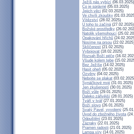
Ježíš nás vybízí
(06.03.2025)
Co je správné
(05.03.2025)
Jejich věci
(02.03.2025)
Ve chvíli zkoušky
(01.03.2025
Vítězství
(28.02.2025)
U toho to začíná
(27.02.2025)
Božské prostředky
(26.02.202
Natolik všemohoucí
(25.02.20
Opakování hříchů
(24.02.2025
Nosíme na prsou
(22.02.2025
Sklíčenost
(21.02.2025)
Vybojovat
(18.02.2025)
Rozsah Boží péče
(16.02.202
Všude kolem tebe
(15.02.202
Bez Ježíše
(14.02.2025)
Hasit oheň
(05.02.2025)
Ozvěny
(04.02.2025)
Nebojte se plakat
(03.02.2025
Synáčkové moji
(31.01.2025)
Jen zkušeností
(30.01.2025)
Boží vůle
(29.01.2025)
Daleko zářivější
(28.01.2025)
Tváří v tvář
(27.01.2025)
Boží slovo
(26.01.2025)
Svatý Pavel, vyvolený
(25.01
Úvod do zbožného života
(24.
Odpuštění
(23.01.2025)
Zázraky
(22.01.2025)
Pramen radosti
(21.01.2025)
Lampa víry
(14.01.2025)