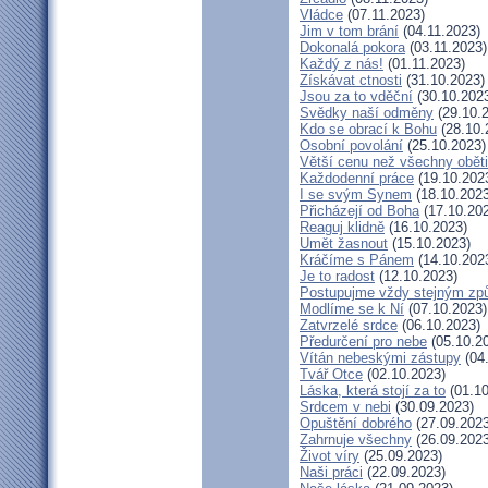
Vládce
(07.11.2023)
Jim v tom brání
(04.11.2023)
Dokonalá pokora
(03.11.2023)
Každý z nás!
(01.11.2023)
Získávat ctnosti
(31.10.2023)
Jsou za to vděční
(30.10.202
Svědky naší odměny
(29.10.
Kdo se obrací k Bohu
(28.10.
Osobní povolání
(25.10.2023)
Větší cenu než všechny oběti
Každodenní práce
(19.10.202
I se svým Synem
(18.10.2023
Přicházejí od Boha
(17.10.20
Reaguj klidně
(16.10.2023)
Umět žasnout
(15.10.2023)
Kráčíme s Pánem
(14.10.202
Je to radost
(12.10.2023)
Postupujme vždy stejným z
Modlíme se k Ní
(07.10.2023)
Zatvrzelé srdce
(06.10.2023)
Předurčení pro nebe
(05.10.2
Vítán nebeskými zástupy
(04
Tvář Otce
(02.10.2023)
Láska, která stojí za to
(01.10
Srdcem v nebi
(30.09.2023)
Opuštění dobrého
(27.09.2023
Zahrnuje všechny
(26.09.2023
Život víry
(25.09.2023)
Naši práci
(22.09.2023)