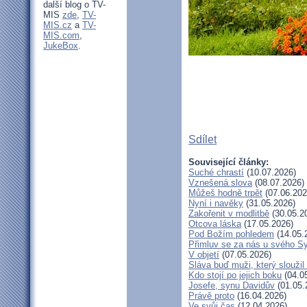
další blog o TV-
MIS
zde
,
TV-
MIS.cz
a
TV-
MIS.com
,
JukeBox
.
Sdílet
Související články:
Suché chrastí
(10.07.2026)
Vznešená slova
(08.07.2026)
Můžeš hodně trpět
(07.06.202
Nyní i navěky
(31.05.2026)
Zakořenit v modlitbě
(30.05.2
Otcova láska
(17.05.2026)
Pod Božím pohledem
(14.05.
Přimluv se za nás u svého S
V objetí
(07.05.2026)
Sláva buď muži, který slouži
Kdo stojí po jejich boku
(04.0
Josefe, synu Davidův
(01.05.
Právě proto
(16.04.2026)
Ve svůj čas
(12.04.2026)