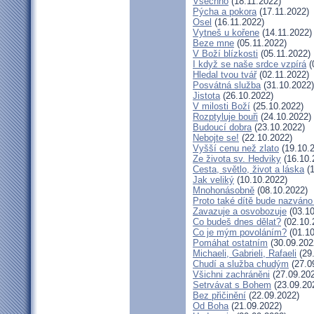
Všechno
(18.11.2022)
Pýcha a pokora
(17.11.2022)
Osel
(16.11.2022)
Vytneš u kořene
(14.11.2022)
Beze mne
(05.11.2022)
V Boží blízkosti
(05.11.2022)
I když se naše srdce vzpírá
(
Hledal tvou tvář
(02.11.2022)
Posvátná služba
(31.10.2022)
Jistota
(26.10.2022)
V milosti Boží
(25.10.2022)
Rozptyluje bouři
(24.10.2022)
Budoucí dobra
(23.10.2022)
Nebojte se!
(22.10.2022)
Vyšší cenu než zlato
(19.10.
Ze života sv. Hedviky
(16.10.
Cesta, světlo, život a láska
(1
Jak veliký
(10.10.2022)
Mnohonásobně
(08.10.2022)
Proto také dítě bude nazváno
Zavazuje a osvobozuje
(03.10
Co budeš dnes dělat?
(02.10.
Co je mým povoláním?
(01.10
Pomáhat ostatním
(30.09.202
Michaeli, Gabrieli, Rafaeli
(29
Chudí a služba chudým
(27.0
Všichni zachráněni
(27.09.20
Setrvávat s Bohem
(23.09.20
Bez přičinění
(22.09.2022)
Od Boha
(21.09.2022)