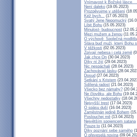
Vnímavost k Božské lásce....
Není daleko
(19.05.2023)
Prozpěvujme v utěšení
(18.05
Kéž bych...
(17.05.2023)
Svatý Jene Nepomucký
(16.0
Líbit Bohu
(15.05.2023)
Minulost- budoucnost
(12.05.
Mezi mužem a ženou
(11.05.
O výchově: Společná modlitba 
Sláva buď muži, který Bohu s
V těžkosti
(02.05.2023)
Zpívají nebesa i celá země
(0
Jak chce On
(30.04.2023)
Díky ní žijí
(29.04.2023)
Nic nespáchali
(28.04.2023)
Zachovávají lásku
(28.04.202
Dosud
(27.04.2023)
Setkání s Kristem
(23.04.202
Sdílená radost
(21.04.2023)
Všecko bez námahy?
(20.04.
Ne člověku, ale Bohu
(19.04.
Všechny nedostatky
(18.04.2
Nejvyšší trest
(17.04.2023)
O spásu duší
(16.04.2023)
Zaměstnán jedině Bohem
(15
Poslouchej mě
(13.04.2023)
Největším spojencem satana
Pouze to
(11.04.2023)
Díky poznání sebe samého
(1
Ó převeselá novina
(09.04.20