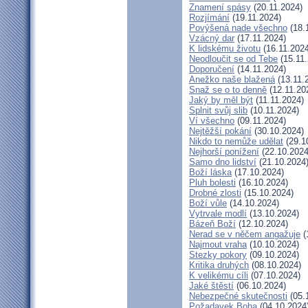
Znamení spásy
(20.11.2024)
Rozjímání
(19.11.2024)
Povýšená nade všechno
(18.
Vzácný dar
(17.11.2024)
K lidskému životu
(16.11.2024
Neodloučit se od Tebe
(15.11.
Doporučení
(14.11.2024)
Anežko naše blažená
(13.11.
Snaž se o to denně
(12.11.20
Jaký by měl být
(11.11.2024)
Splnit svůj slib
(10.11.2024)
Ví všechno
(09.11.2024)
Nejtěžší pokání
(30.10.2024)
Nikdo to nemůže udělat
(29.1
Nejhorší ponížení
(22.10.2024
Samo dno lidství
(21.10.2024
Boží láska
(17.10.2024)
Pluh bolesti
(16.10.2024)
Drobné zlosti
(15.10.2024)
Boží vůle
(14.10.2024)
Vytrvale modlí
(13.10.2024)
Bázeň Boží
(12.10.2024)
Nerad se v něčem angažuje
(
Najmout vraha
(10.10.2024)
Stezky pokory
(09.10.2024)
Kritika druhých
(08.10.2024)
K velikému cíli
(07.10.2024)
Jaké štěstí
(06.10.2024)
Nebezpečné skutečnosti
(05.
Požadavek Boha
(04.10.2024