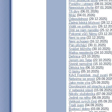
Kým skutečně jsme
(09.01.20
Porážky i utrpení
(08.01.2026
Neexistuje chvíle
(07.01.2026
Tři divy
(06.01.2026)
Mráz
(04.01.2026)
Odpovědnost
(29.12.2025)
Žádná lidská blízkost
(28.12.
Vidět ve světle víry
(26.12.20
Dítě se nám narodilo
(25.12.2
Pokorné vůči Němu
(23.12.20
Není to ona
(22.12.2025)
Není schopen
(16.12.2025)
Pán přichází
(30.11.2025)
Snášet bližního
(30.10.2025)
Matka nepolevila
(24.10.2025
Definice
(23.10.2025)
Jenom pro Tebe
(22.10.2025)
Stejně nemožné
(15.10.2025)
Dětská hra
(06.10.2025)
O lásku
(05.10.2025)
Když František, muž svatý
(0
Nebojme se prosit
(29.09.202
Jako moje víra
(25.09.2025)
Osvobozeni od strachu a zas
V nebeské slávě
(15.09.2025)
Nikoliv služebníka
(07.09.202
Jedině na něho
(06.09.2025)
Velikost svých činů
(05.09.20
Trpěl jsem
(04.09.2025)
Budoucí dobro
(03.09.2025)