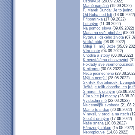
Uzdravuje
(20.09.2022)
Marně namáhá
(19.09.2022)
P. Marek Dunda: Je to jedno, 
Od Boha i od lidí
(18.09.2022)
Připomínka
(17.09.2022)
I druhým
(11.09.2022)
Na pomoc slova
(09.09.2022)
Maria na svět přichází
(08.09
Rytmus lidského života
(07.0
Veliká bída
(06.09.2022)
Miluji Ti, můj Bože
(05.09.202
Víra roste
(04.09.2022)
Chodila a stopy
(03.09.2022)
K neustálému obnovování
(31
Poklady své všemohoucnosti
K nikomu
(30.08.2022)
Něco jedinečného
(29.08.2022
Mýlí a nemýlí
(28.08.2022)
Skřítek Kostelníček: Evangeli
Ještě je tolik dobrého, co je 
Směrem k druhým
(26.08.202
Čím více jsi mocný
(23.08.20
Vyslechni mě
(22.08.2022)
Nejcennější svoboda
(21.08.2
Máme to srdce
(20.08.2022)
V mysli, v srdci a na rtech
(19
Sloužit druhým
(17.08.2022)
Naše snaha
(16.08.2022)
Přirozený zákon
(15.08.2022)
Neproplouvej
(14.08.2022)