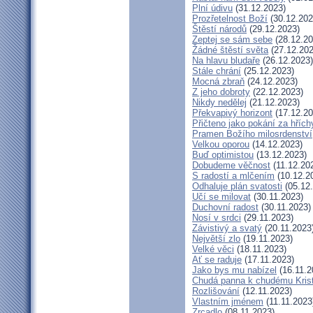
Plní údivu
(31.12.2023)
Prozřetelnost Boží
(30.12.202
Štěstí národů
(29.12.2023)
Zeptej se sám sebe
(28.12.20
Žádné štěstí světa
(27.12.202
Na hlavu bludaře
(26.12.2023)
Stále chrání
(25.12.2023)
Mocná zbraň
(24.12.2023)
Z jeho dobroty
(22.12.2023)
Nikdy nedělej
(21.12.2023)
Překvapivý horizont
(17.12.20
Přičteno jako pokání za hřích
Pramen Božího milosrdenství
Velkou oporou
(14.12.2023)
Buď optimistou
(13.12.2023)
Dobudeme věčnost
(11.12.20
S radostí a mlčením
(10.12.2
Odhaluje plán svatosti
(05.12
Učí se milovat
(30.11.2023)
Duchovní radost
(30.11.2023)
Nosí v srdci
(29.11.2023)
Závistivý a svatý
(20.11.2023
Největší zlo
(19.11.2023)
Velké věci
(18.11.2023)
Ať se raduje
(17.11.2023)
Jako bys mu nabízel
(16.11.2
Chudá panna k chudému Kris
Rozlišování
(12.11.2023)
Vlastním jménem
(11.11.2023
Zrcadlo
(08.11.2023)