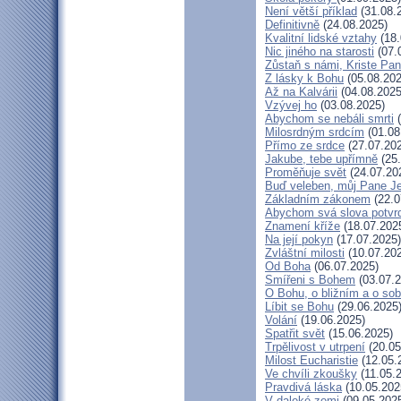
Není větší příklad
(31.08.
Definitivně
(24.08.2025)
Kvalitní lidské vztahy
(18.
Nic jiného na starosti
(07.
Zůstaň s námi, Kriste Pa
Z lásky k Bohu
(05.08.202
Až na Kalvárii
(04.08.2025
Vzývej ho
(03.08.2025)
Abychom se nebáli smrti
(
Milosrdným srdcím
(01.08
Přímo ze srdce
(27.07.20
Jakube, tebe upřímně
(25.
Proměňuje svět
(24.07.20
Buď veleben, můj Pane Je
Základním zákonem
(22.0
Abychom svá slova potvrdi
Znamení kříže
(18.07.202
Na její pokyn
(17.07.2025)
Zvláštní milosti
(10.07.20
Od Boha
(06.07.2025)
Smířeni s Bohem
(03.07.2
O Bohu, o bližním a o so
Líbit se Bohu
(29.06.2025
Volání
(19.06.2025)
Spatřit svět
(15.06.2025)
Trpělivost v utrpení
(20.05
Milost Eucharistie
(12.05.
Ve chvíli zkoušky
(11.05.
Pravdivá láska
(10.05.202
V daleké zemi
(09.05.202