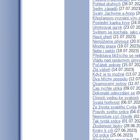
Pohled druhých
(28.07.20
Sedm západů
(27.07.2023
Svatý Jáchyme a Anno
(2
Křesťanovo vyznání víry 
Poslední kapka krve
(24.0
Umrtvovat jazyk
(23.07.20
Světem se kochala, jako v
Hasit oheň
(21.07.2023)
Nemůžeme přijmout
(20.0
Mnoho praxe
(19.07.2023)
Nebe i peklo
(18.07.2023)
Představa blížícího se ne
Vládu nad správným úmy
Počátek pokoje
(15.07.20
Zlá vášeň
(14.07.2023)
Když je to možné
(13.07.
Dva hříchy pospolu
(12.07
Osamocený ostrov
(11.07
Čas rychle utíká
(09.07.20
Dokonalé odevzdání se
(0
Ctnosti vedou ke svatosti
Svatá horlivost
(06.07.202
Ze života svatého Cyrila
(
Pravdy svého srdce
(04.0
Neexistuje cizí člověk
(02
Tak tvrdá srdce
(01.07.20
Zkušenost lásky
(28.06.2
Kroky k cíli
(27.06.2023)
Od srdce
(25.06.2023)
Předchůdce pravý byl
(24.