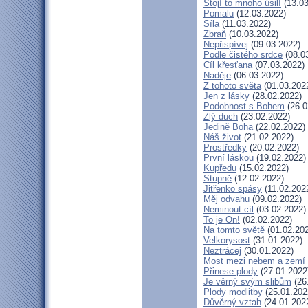
Stojí to mnoho úsilí
(13.03
Pomalu
(12.03.2022)
Síla
(11.03.2022)
Zbraň
(10.03.2022)
Nepřispívej
(09.03.2022)
Podle čistého srdce
(08.0
Cíl křesťana
(07.03.2022)
Naděje
(06.03.2022)
Z tohoto světa
(01.03.202
Jen z lásky
(28.02.2022)
Podobnost s Bohem
(26.0
Zlý duch
(23.02.2022)
Jedině Boha
(22.02.2022)
Náš život
(21.02.2022)
Prostředky
(20.02.2022)
První láskou
(19.02.2022)
Kupředu
(15.02.2022)
Stupně
(12.02.2022)
Jitřenko spásy
(11.02.202
Měj odvahu
(09.02.2022)
Neminout cíl
(03.02.2022)
To je On!
(02.02.2022)
Na tomto světě
(01.02.20
Velkorysost
(31.01.2022)
Neztrácej
(30.01.2022)
Most mezi nebem a zemí
Přinese plody
(27.01.2022
Je věrný svým slibům
(26
Plody modlitby
(25.01.202
Důvěrný vztah
(24.01.202