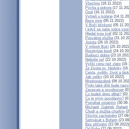
Všechno
(18.11.2022)
Pýcha a pokora
(17.11.20
Osel
(16.11.2022)
Vytneš u kořene
(14.11.20
Beze mne
(05.11.2022)
V Boží blízkosti
(05.11.20
I když se naše srdce vzpí
Hledal tvou tvář
(02.11.20
Posvátná služba
(31.10.2
Jistota
(26.10.2022)
V milosti Boží
(25.10.2022
Rozptyluje bouři
(24.10.20
Budoucí dobra
(23.10.202
Nebojte se!
(22.10.2022)
Vyšší cenu než zlato
(19.
Ze života sv. Hedviky
(16.
Cesta, světlo, život a lás
Jak veliký
(10.10.2022)
Mnohonásobně
(08.10.202
Proto také dítě bude naz
Zavazuje a osvobozuje
(0
Co budeš dnes dělat?
(02.
Co je mým povoláním?
(0
Pomáhat ostatním
(30.09.
Michaeli, Gabrieli, Rafaeli
Chudí a služba chudým
(2
Všichni zachráněni
(27.09
Setrvávat s Bohem
(23.09
Bez přičinění
(22.09.2022)
Od Boha
(21.09.2022)