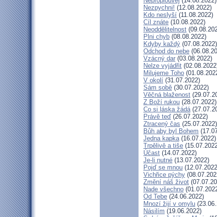
Neproplouvej
(14.08.2022)
Nezpychni!
(12.08.2022)
Kdo neslyší
(11.08.2022)
Cíl znáte
(10.08.2022)
Neoddělitelnost
(09.08.20
Plni chyb
(08.08.2022)
Kdyby každý
(07.08.2022)
Odchod do nebe
(06.08.20
Vzácný dar
(03.08.2022)
Nelze vyjádřit
(02.08.2022
Milujeme Toho
(01.08.202
V okolí
(31.07.2022)
Sám sobě
(30.07.2022)
Věčná blaženost
(29.07.2
Z Boží rukou
(28.07.2022)
Co si láska žádá
(27.07.2
Právě teď
(26.07.2022)
Ztracený čas
(25.07.2022)
Bůh aby byl Bohem
(17.07
Jedna kapka
(16.07.2022)
Trpělivě a tiše
(15.07.2022
Účast
(14.07.2022)
Je-li nutné
(13.07.2022)
Pojď se mnou
(12.07.2022
Vichřice pýchy
(08.07.202
Změní náš život
(07.07.20
Nade všechno
(01.07.202
Od Tebe
(24.06.2022)
Mnozí žijí v omylu
(23.06.
Násilím
(19.06.2022)