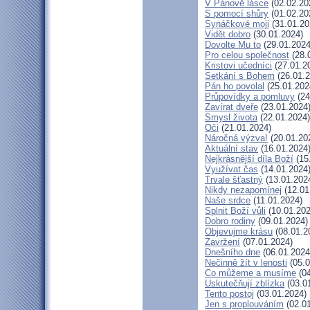
V Pánově lásce
(02.02.20
S pomocí shůry
(01.02.20
Synáčkové moji
(31.01.20
Vidět dobro
(30.01.2024)
Dovolte Mu to
(29.01.2024
Pro celou společnost
(28.
Kristovi učedníci
(27.01.2
Setkání s Bohem
(26.01.2
Pán ho povolal
(25.01.202
Průpovídky a pomluvy
(24
Zavírat dveře
(23.01.2024
Smysl života
(22.01.2024)
Oči
(21.01.2024)
Náročná výzva!
(20.01.20
Aktuální stav
(16.01.2024
Nejkrásnější díla Boží
(15
Využívat čas
(14.01.2024
Trvale šťastný
(13.01.202
Nikdy nezapomínej
(12.01
Naše srdce
(11.01.2024)
Splnit Boží vůli
(10.01.202
Dobro rodiny
(09.01.2024)
Objevujme krásu
(08.01.2
Zavržení
(07.01.2024)
Dnešního dne
(06.01.2024
Nečinně žít v lenosti
(05.0
Co můžeme a musíme
(04
Uskutečňují zblízka
(03.0
Tento postoj
(03.01.2024)
Jen s proplouváním
(02.01