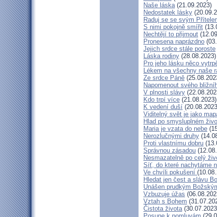
Naše láska
(21.09.2023)
Nedostatek lásky
(20.09.2
Raduj se se svým Přítele
S nimi pokojně smířit
(13.
Nechtějí to přijmout
(12.09
Pronesena naprázdno
(03.
Jejich srdce stále poroste
Láska rodiny
(28.08.2023)
Pro jeho lásku něco vytrp
Lékem na všechny naše r
Ze srdce Páně
(25.08.202
Napomenout svého bližní
V plnosti slávy
(22.08.202
Kdo trpí více
(21.08.2023)
K vedení duší
(20.08.2023
Viditelný svět je jako map
Hlad po smysluplném živo
Maria je vzata do nebe
(15
Nerozlučnými druhy
(14.0
Proti vlastnímu dobru
(13.
Správnou zásadou
(12.08
Nesmazatelně po celý živ
Síť, do které nachytáme n
Ve chvíli pokušení
(10.08
Hledat jen čest a slávu B
Unášen prudkým Božský
Vzbuzuje úžas
(06.08.202
Vztah s Bohem
(31.07.20
Čistota života
(30.07.2023
Posune k pomluvám
(29.0