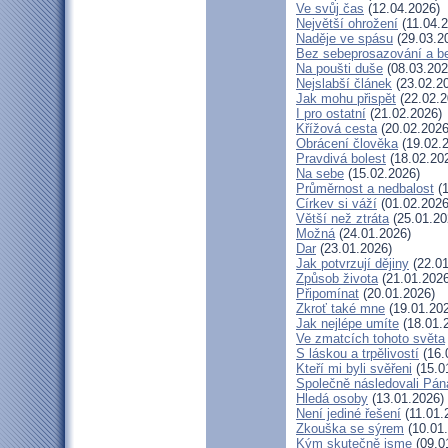
Ve svůj čas
(12.04.2026)
Největší ohrožení
(11.04.2
Naděje ve spásu
(29.03.2
Bez sebeprosazování a be
Na poušti duše
(08.03.202
Nejslabší článek
(23.02.2
Jak mohu přispět
(22.02.2
I pro ostatní
(21.02.2026)
Křížová cesta
(20.02.2026
Obrácení člověka
(19.02.
Pravdivá bolest
(18.02.20
Na sebe
(15.02.2026)
Průměrnost a nedbalost
(1
Církev si váží
(01.02.2026
Větší než ztráta
(25.01.20
Možná
(24.01.2026)
Dar
(23.01.2026)
Jak potvrzují dějiny
(22.01
Způsob života
(21.01.2026
Připomínat
(20.01.2026)
Zkroť také mne
(19.01.20
Jak nejlépe umíte
(18.01.
Ve zmatcích tohoto světa
S láskou a trpělivostí
(16.
Kteří mi byli svěřeni
(15.0
Společně následovali Pán
Hledá osoby
(13.01.2026)
Není jediné řešení
(11.01.
Zkouška se sýrem
(10.01
Kým skutečně jsme
(09.0