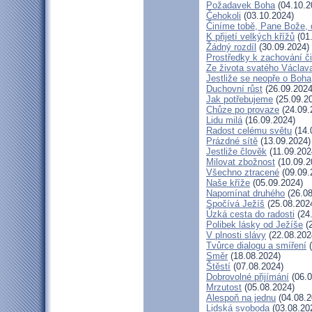
Požadavek Boha
(04.10.2
Čehokoli
(03.10.2024)
Činíme tobě, Pane Bože, 
K přijetí velkých křížů
(01
Žádný rozdíl
(30.09.2024)
Prostředky k zachování či
Ze života svatého Václav
Jestliže se neopře o Boha
Duchovní růst
(26.09.2024
Jak potřebujeme
(25.09.2
Chůze po provaze
(24.09.
Lidu milá
(16.09.2024)
Radost celému světu
(14.
Prázdné sítě
(13.09.2024)
Jestliže člověk
(11.09.202
Milovat zbožnost
(10.09.2
Všechno ztracené
(09.09.
Naše kříže
(05.09.2024)
Napomínat druhého
(26.08
Spočívá Ježíš
(25.08.202
Úzká cesta do radosti
(24
Polibek lásky od Ježíše
(2
V plnosti slávy
(22.08.202
Tvůrce dialogu a smíření
(
Směr
(18.08.2024)
Štěstí
(07.08.2024)
Dobrovolné přijímání
(06.0
Mrzutost
(05.08.2024)
Alespoň na jednu
(04.08.2
Lidská svoboda
(03.08.20