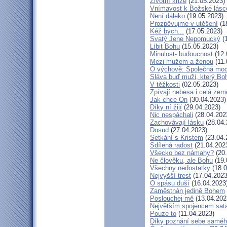
Životní krize
(21.05.2023)
Vnímavost k Božské lásce
Není daleko
(19.05.2023)
Prozpěvujme v utěšení
(1
Kéž bych...
(17.05.2023)
Svatý Jene Nepomucký
(1
Líbit Bohu
(15.05.2023)
Minulost- budoucnost
(12.
Mezi mužem a ženou
(11.
O výchově: Společná modli
Sláva buď muži, který Boh
V těžkosti
(02.05.2023)
Zpívají nebesa i celá zem
Jak chce On
(30.04.2023)
Díky ní žijí
(29.04.2023)
Nic nespáchali
(28.04.202
Zachovávají lásku
(28.04.
Dosud
(27.04.2023)
Setkání s Kristem
(23.04.
Sdílená radost
(21.04.202
Všecko bez námahy?
(20.
Ne člověku, ale Bohu
(19.
Všechny nedostatky
(18.0
Nejvyšší trest
(17.04.2023
O spásu duší
(16.04.2023
Zaměstnán jedině Bohem
Poslouchej mě
(13.04.202
Největším spojencem sat
Pouze to
(11.04.2023)
Díky poznání sebe samé