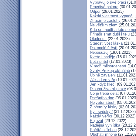
Vypravuj o své práci
(31.0
Pravdivá pokora
(30.01.20
Odpor
(29.01.2023)
Každá vlastnost vypadá j
Ztrácíme zásluhy
(26.01.2
Největším zlem
(25.01.20
Kdo se modlí a kdo se ne
Přináší smrt duši i tělu
(23
Okolnosti
(22.01.2023)
Starostlivost láska
(21.01
Dokonalé štěstí
(20.01.20
Neposuzuj
(19.01.2023)
Kvete i naděje
(18.01.202
Boží přítel
(17.01.2023)
V moři milosrdenství
(14.0
Svatý Prokop aktuálně
(13
Úplně zavaleni
(11.01.202
Základ ve víře
(10.01.202
Jen když klečí
(09.01.202
Dlouhá životní praxe
(08.0
Co je třeba dělat
(07.01.20
Dnešního dne
(06.01.2023
Největší štěstí
(05.01.202
Z přemíry lásky
(02.01.20
Byli svědky?
(31.12.2022)
Každý věřící
(30.12.2022)
Bojovat
(29.12.2022)
Nadějná vyhlídka
(28.12.2
Počítá s Tebou
(28.12.202
Obohatí mnohé
(27.12.20