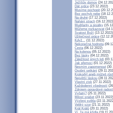
Ježíšův domov
(24.12.20
Dát srdce
(23.12.2022)
Musíme pochopit
(20.12.2
Bez pochyb nebe
(18.12.2
Na druhé
(17.12.2022)
Nahání strach
(16.12.2022
Mudrlanty a pisálky
(15.12
Můžeme rozkazovat
(14.1
Svatost Boží
(13.12.2022)
Užitečnost práce
(12.12.2
Když...
(11.12.2022)
Nekonečná hodnota
(09.1
Cesta
(06.12.2022)
Na kolenou
(05.12.2022)
Bez lásky
(04.12.2022)
Záležitost jiných lidí
(03.1
Jak přemoci
(01.12.2022)
Nesmím zapomenout
(30.
Osobní setkání
(29.11.202
Krokodýl aneb můžeš růst:
Největší láskou
(28.11.20
Vlastní zisk
(27.11.2022)
Každodenní všedností
(26
Zdrojem opravdové radosti
Vyňatý?
(25.11.2022)
Milost snášet
(23.11.2022
Výzbroj světla
(22.11.2022
Veliký vzor
(21.11.2022)
Král Králů
(20.11.2022)
Ví, že má křídla
(19.11.20