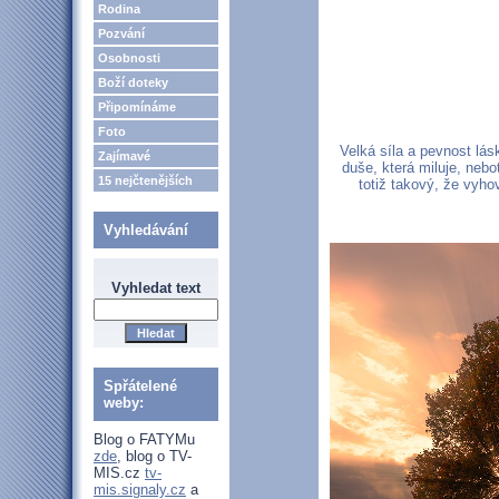
Rodina
Pozvání
Osobnosti
Boží doteky
Připomínáme
Foto
Velká síla a pevnost lá
Zajímavé
duše, která miluje, nebo
15 nejčtenějších
totiž takový, že vyho
Vyhledávání
Vyhledat text
Spřátelené
weby:
Blog o FATYMu
zde
, blog o TV-
MIS.cz
tv-
mis.signaly.cz
a