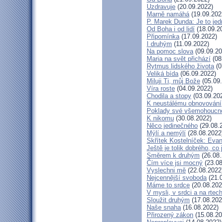
Uzdravuje
(20.09.2022)
Marně namáhá
(19.09.202
P. Marek Dunda: Je to jed
Od Boha i od lidí
(18.09.2
Připomínka
(17.09.2022)
I druhým
(11.09.2022)
Na pomoc slova
(09.09.20
Maria na svět přichází
(08
Rytmus lidského života
(0
Veliká bída
(06.09.2022)
Miluji Ti, můj Bože
(05.09
Víra roste
(04.09.2022)
Chodila a stopy
(03.09.20
K neustálému obnovování
Poklady své všemohoucno
K nikomu
(30.08.2022)
Něco jedinečného
(29.08.
Mýlí a nemýlí
(28.08.2022
Skřítek Kostelníček: Evang
Ještě je tolik dobrého, co
Směrem k druhým
(26.08.
Čím více jsi mocný
(23.08
Vyslechni mě
(22.08.2022
Nejcennější svoboda
(21.
Máme to srdce
(20.08.202
V mysli, v srdci a na rtec
Sloužit druhým
(17.08.202
Naše snaha
(16.08.2022)
Přirozený zákon
(15.08.20