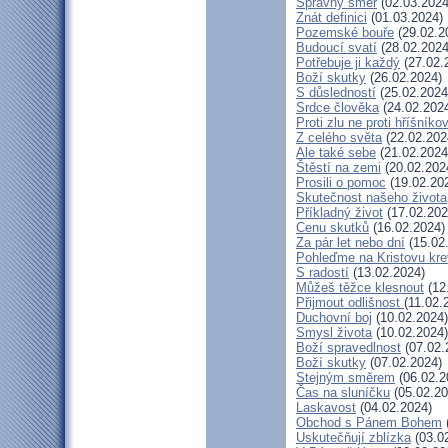
Správný směr
(02.03.2024
Znát definici
(01.03.2024)
Pozemské bouře
(29.02.2
Budoucí svatí
(28.02.2024
Potřebuje ji každý
(27.02.
Boží skutky
(26.02.2024)
S důsledností
(25.02.2024
Srdce člověka
(24.02.202
Proti zlu ne proti hříšníkov
Z celého světa
(22.02.202
Ale také sebe
(21.02.2024
Štěstí na zemi
(20.02.202
Prosili o pomoc
(19.02.20
Skutečnost našeho života
Příkladný život
(17.02.202
Cenu skutků
(16.02.2024)
Za pár let nebo dní
(15.02
Pohleďme na Kristovu kre
S radostí
(13.02.2024)
Můžeš těžce klesnout
(12
Přijmout odlišnost
(11.02.
Duchovní boj
(10.02.2024)
Smysl života
(10.02.2024)
Boží spravedlnost
(07.02.
Boží skutky
(07.02.2024)
Stejným směrem
(06.02.2
Čas na sluníčku
(05.02.20
Laskavost
(04.02.2024)
Obchod s Pánem Bohem
Uskutečňují zblízka
(03.0