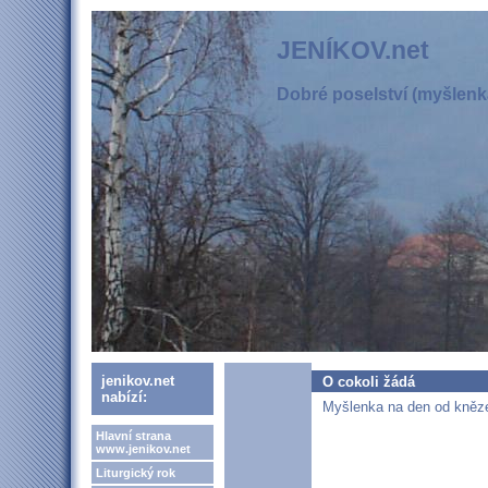
JENÍKOV.net
Dobré poselství (myšlenka
jenikov.net
O cokoli žádá
nabízí:
Myšlenka na den od kněze 
Hlavní strana
www.jenikov.net
Liturgický rok