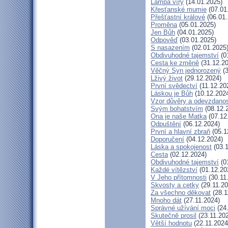
Lampa víry
(14.01.2025)
Křesťanské mumie
(07.01
Přešťastní králové
(06.01.
Proměna
(05.01.2025)
Jen Bůh
(04.01.2025)
Odpověď
(03.01.2025)
S nasazením
(02.01.2025
Obdivuhodné tajemství
(0
Cesta ke změně
(31.12.20
Věčný Syn jednorozený
(3
Lživý život
(29.12.2024)
První svědectví
(11.12.20
Láskou je Bůh
(10.12.202
Vzor důvěry a odevzdanos
Svým bohatstvím
(08.12.
Ona je naše Matka
(07.12
Odpuštění
(06.12.2024)
První a hlavní zbraň
(05.1
Doporučení
(04.12.2024)
Láska a spokojenost
(03.1
Cesta
(02.12.2024)
Obdivuhodné tajemství
(0
Každé vítězství
(01.12.20
V Jeho přítomnosti
(30.11
Skvosty a cetky
(29.11.20
Za všechno děkovat
(28.1
Mnoho dát
(27.11.2024)
Správné užívání moci
(24.
Skutečně prosil
(23.11.20
Větší hodnotu
(22.11.2024