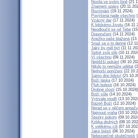
Nosila ve svém lůně
(21.1
Znamení spásy
(20.11.20
Rozjímání
(19.11.2024)
Povýšená nade všechno
(
Vzácný dar
(17.11.2024)
K lidskému životu
(16.11.
Neodloučit se od Tebe
(15
Doporučení
(14.11.2024)
Anežko naše blažená
(13.
Snaž se o to denně
(12.11
Jaký by měl být
(11.11.20
Splnit svůj slib
(10.11.202
Ví všechno
(09.11.2024)
Nejtěžší pokání
(30.10.20
Nikdo to nemůže udělat
(2
Nejhorší ponížení
(22.10.
Samo dno lidství
(21.10.2
Boží láska
(17.10.2024)
Pluh bolesti
(16.10.2024)
Drobné zlosti
(15.10.2024)
Boží vůle
(14.10.2024)
Vytrvale modlí
(13.10.202
Bázeň Boží
(12.10.2024)
Nerad se v něčem angažu
Najmout vraha
(10.10.202
Stezky pokory
(09.10.202
Kritika druhých
(08.10.202
K velikému cíli
(07.10.202
Jaké štěstí
(06.10.2024)
Nebezpečné skutečnosti
(