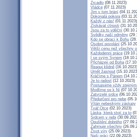
Zrcadlo
(08.11.2023)
Vládce
(07.11.2023)
Jim v tom brání
(04.11.20
Dokonalá pokora
(03.11.2
Každý z nás!
(01.11.2023)
Získávat ctnosti
(31.10.20
Jsou za to vděční
(30.10.
Svědky naší odměny
(29.
Kdo se obrací k Bohu
(28.
Osobní povolání
(25.10.20
Větší cenu než všechny o
Každodenní práce
(19.10.
I se svým Synem
(18.10.
Přicházejí od Boha
(17.10
Reaguj klidně
(16.10.2023
Umět žasnout
(15.10.2023
Kráčíme s Pánem
(14.10.
Je to radost
(12.10.2023)
Postupujme vždy stejný
Modlíme se k Ní
(07.10.2
Zatvrzelé srdce
(06.10.20
Předurčení pro nebe
(05.1
Vítán nebeskými zástupy
Tvář Otce
(02.10.2023)
Láska, která stojí za to
(0
Srdcem v nebi
(30.09.202
Opuštění dobrého
(27.09.
Zahrnuje všechny
(26.09.
Život víry
(25.09.2023)
Naši práci
(22.09.2023)