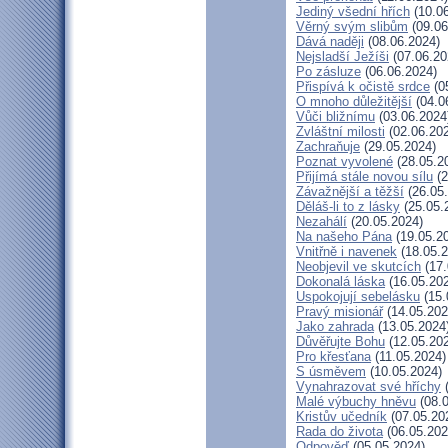
Jediný všední hřích
(10.06
Věrný svým slibům
(09.06
Dává naději
(08.06.2024)
Nejsladší Ježíši
(07.06.20
Po zásluze
(06.06.2024)
Přispívá k očistě srdce
(0
O mnoho důležitější
(04.0
Vůči bližnímu
(03.06.2024
Zvláštní milosti
(02.06.20
Zachraňuje
(29.05.2024)
Poznat vyvolené
(28.05.2
Přijímá stále novou sílu
(2
Závažnější a těžší
(26.05
Děláš-li to z lásky
(25.05.
Nezahálí
(20.05.2024)
Na našeho Pána
(19.05.2
Vnitřně i navenek
(18.05.2
Neobjevil ve skutcích
(17.
Dokonalá láska
(16.05.20
Uspokojují sebelásku
(15.
Pravý misionář
(14.05.202
Jako zahrada
(13.05.2024
Důvěřujte Bohu
(12.05.20
Pro křesťana
(11.05.2024)
S úsměvem
(10.05.2024)
Vynahrazovat své hříchy
(
Malé výbuchy hněvu
(08.0
Kristův učedník
(07.05.20
Rada do života
(06.05.202
Odpověď
(05.05.2024)