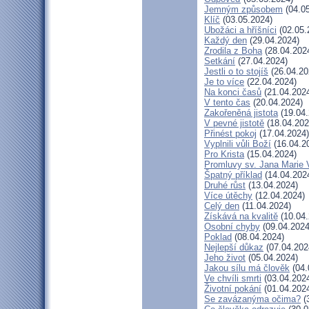
Jemným způsobem
(04.05
Klíč
(03.05.2024)
Ubožáci a hříšníci
(02.05.
Každý den
(29.04.2024)
Zrodila z Boha
(28.04.202
Setkání
(27.04.2024)
Jestli o to stojíš
(26.04.20
Je to více
(22.04.2024)
Na konci časů
(21.04.202
V tento čas
(20.04.2024)
Zakořeněná jistota
(19.04.
V pevné jistotě
(18.04.202
Přinést pokoj
(17.04.2024)
Vyplnili vůli Boží
(16.04.2
Pro Krista
(15.04.2024)
Promluvy sv. Jana Marie V
Špatný příklad
(14.04.202
Druhé růst
(13.04.2024)
Více útěchy
(12.04.2024)
Celý den
(11.04.2024)
Získává na kvalitě
(10.04.
Osobní chyby
(09.04.2024
Poklad
(08.04.2024)
Nejlepší důkaz
(07.04.202
Jeho život
(05.04.2024)
Jakou sílu má člověk
(04.
Ve chvíli smrti
(03.04.202
Životní pokání
(01.04.202
Se zavázanýma očima?
(