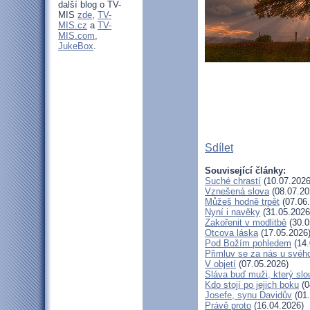
další blog o TV-
MIS
zde
,
TV-
MIS.cz
a
TV-
MIS.com
,
JukeBox
.
Sdílet
Související články:
Suché chrastí
(10.07.2026
Vznešená slova
(08.07.20
Můžeš hodně trpět
(07.06
Nyní i navěky
(31.05.2026
Zakořenit v modlitbě
(30.0
Otcova láska
(17.05.2026
Pod Božím pohledem
(14.
Přimluv se za nás u svéh
V objetí
(07.05.2026)
Sláva buď muži, který slo
Kdo stojí po jejich boku
(0
Josefe, synu Davidův
(01.
Právě proto
(16.04.2026)