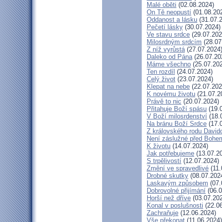
Malé oběti
(02.08.2024)
On Tě neopustí
(01.08.20
Oddanost a lásku
(31.07.
Pečetí lásky
(30.07.2024)
Ve stavu srdce
(29.07.202
Milosrdným srdcím
(28.07
Z níž vyrůstá
(27.07.2024
Daleko od Pána
(26.07.20
Máme všechno
(25.07.20
Ten rozdíl
(24.07.2024)
Celý život
(23.07.2024)
Klepat na nebe
(22.07.202
K novému životu
(21.07.2
Právě to nic
(20.07.2024)
Přitahuje Boží spásu
(19.
V Boží milosrdenství
(18.
Na bránu Boží Srdce
(17.
Z královského rodu David
Není záslužné před Bohe
K životu
(14.07.2024)
Jak potřebujeme
(13.07.2
S trpělivostí
(12.07.2024)
Změní ve spravedlivé
(11.
Drobné skutky
(08.07.202
Laskavým způsobem
(07.
Dobrovolné přijímání
(06.0
Horší než dříve
(03.07.20
Konal v poslušnosti
(22.06
Zachraňuje
(12.06.2024)
Vše překonat
(11.06.2024)