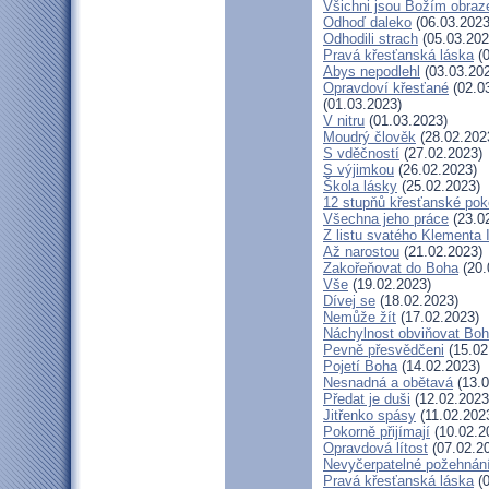
Všichni jsou Božím obra
Odhoď daleko
(06.03.2023
Odhodili strach
(05.03.202
Pravá křesťanská láska
(0
Abys nepodlehl
(03.03.20
Opravdoví křesťané
(02.0
(01.03.2023)
V nitru
(01.03.2023)
Moudrý člověk
(28.02.202
S vděčností
(27.02.2023)
S výjimkou
(26.02.2023)
Škola lásky
(25.02.2023)
12 stupňů křesťanské pok
Všechna jeho práce
(23.0
Z listu svatého Klementa I
Až narostou
(21.02.2023)
Zakořeňovat do Boha
(20.
Vše
(19.02.2023)
Dívej se
(18.02.2023)
Nemůže žít
(17.02.2023)
Náchylnost obviňovat Bo
Pevně přesvědčeni
(15.02
Pojetí Boha
(14.02.2023)
Nesnadná a obětavá
(13.0
Předat je duši
(12.02.2023
Jitřenko spásy
(11.02.202
Pokorně přijímají
(10.02.2
Opravdová lítost
(07.02.2
Nevyčerpatelné požehnán
Pravá křesťanská láska
(0