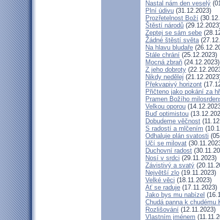
Nastal nám den veselý
(01
Plní údivu
(31.12.2023)
Prozřetelnost Boží
(30.12
Štěstí národů
(29.12.2023
Zeptej se sám sebe
(28.1
Žádné štěstí světa
(27.12
Na hlavu bludaře
(26.12.2
Stále chrání
(25.12.2023)
Mocná zbraň
(24.12.2023)
Z jeho dobroty
(22.12.202
Nikdy nedělej
(21.12.2023
Překvapivý horizont
(17.1
Přičteno jako pokání za h
Pramen Božího milosrden
Velkou oporou
(14.12.2023
Buď optimistou
(13.12.202
Dobudeme věčnost
(11.12
S radostí a mlčením
(10.1
Odhaluje plán svatosti
(05
Učí se milovat
(30.11.202
Duchovní radost
(30.11.20
Nosí v srdci
(29.11.2023)
Závistivý a svatý
(20.11.2
Největší zlo
(19.11.2023)
Velké věci
(18.11.2023)
Ať se raduje
(17.11.2023)
Jako bys mu nabízel
(16.
Chudá panna k chudému K
Rozlišování
(12.11.2023)
Vlastním jménem
(11.11.2