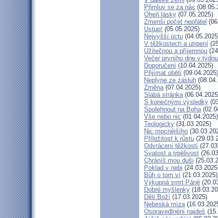
Přimluv se za nás
(08.05.
Oheň lásky
(07.05.2025)
Zmenši počet nepřátel
(06
Ustup!
(05.05.2025)
Nejvyšší úctu
(04.05.2025
V těžkostech a utrpení
(25
Užitečnou a příjemnou
(24
Večer prvního dne v týdnu
Doporučení
(10.04.2025)
Přijímat oběti
(09.04.2025
Neplyne ze zásluh
(08.04.
Změna
(07.04.2025)
Slabá stránka
(06.04.2025
S konečnými výsledky
(03
Spolehnout na Boha
(02.0
Vše nebo nic
(01.04.2025)
Teologicky
(31.03.2025)
Nic mocnějšího
(30.03.20
Příležitost k růstu
(29.03.
Odvrácení těžkostí
(27.03
Svatost a trpělivost
(26.03
Chráníš mou duši
(25.03.
Poklad v nebi
(24.03.2025
Bůh o tom ví
(21.03.2025)
Výkupná smrt Páně
(20.0
Dobré myšlenky
(18.03.20
Děti Boží
(17.03.2025)
Nebeská míza
(16.03.202
Ospravedlnění najdeš
(15.