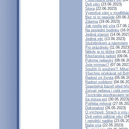
Dvě věci
(23.06.2023)
Slova
(22.06.2023)
Vyprošuji vám v modlitbá
Bez ní to nepůjde
(20.06.
Zdarma
(19.06.2023)
Jak rostla její víra
(17.06.
Na poslední hodinku
(16.0
Jediná starost
(14.06.2023
Jediná věc
(13.06.2023)
Služebníkem a nástrojem
Pro prázdnotu
(11.06.2023
Někdy je to těžké
(10.06.
Křesťanská radost
(09.06.
Pokrme nebeský
(08.06.2
Jste vnímaví?
(07.06.202
Soužití či soužení?: Milují
Všechno očekávat od Bo
Radost ze života
(05.06.2
Radost svědomí
(04.06.20
Spasitelná bázeň před hř
Zpívají nebesa i celá zem
Tisíckráte pozdravujem te
Ita missa est
(30.05.2023)
Potřeba milovat
(27.05.20
Dokonalost
(26.05.2023)
O výchově: Strach o víru d
Dvě velmi odlišné věci
(24
I největší naděje
(23.05.2
Naše víra
(22.05.2023)