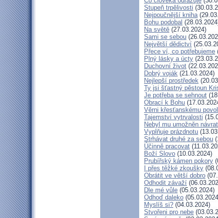
Co člověka odrazuje
(30.0
Stupeň trpělivosti
(30.03.2
Nejpoučnější kniha
(29.03
Bohu podobal
(28.03.2024
Na světě
(27.03.2024)
Sami se sebou
(26.03.202
Největší dědictví
(25.03.2
Přece ví, co potřebujeme
Plný lásky a úcty
(23.03.2
Duchovní život
(22.03.202
Dobrý voják
(21.03.2024)
Nejlepší prostředek
(20.03
Ty jsi šťastný pěstoun Kr
Je potřeba se sehnout
(18
Obrací k Bohu
(17.03.202
Věrni křesťanskému povol
Tajemství vytrvalosti
(15.
Nebyl mu umožněn návrat
Vyplňuje prázdnotu
(13.03
Strhávat druhé za sebou
(
Účinně pracovat
(11.03.20
Boží Slovo
(10.03.2024)
Prubířský kámen pokory
(
I přes těžké zkoušky
(08.
Obrátit ve větší dobro
(07.
Odhodit závaží
(06.03.202
Dle mé vůle
(05.03.2024)
Odhoď daleko
(05.03.2024
Myslíš si?
(04.03.2024)
Stvořeni pro nebe
(03.03.