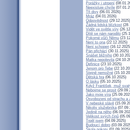
Porážky i utrpení
(08.01.2
Neexistuje chvíle
(07.01.2
Tři divy
(06.01.2026)
Mráz
(04.01.2026)
Odpovědnost
(29.12.2025
Žádná lidská blízkost
(28.
Vidět ve světle víry
(26.12
Dítě se nám narodilo
(25.1
Pokorné vůči Němu
(23.12
Není to ona
(22.12.2025)
Není schopen
(16.12.2025
Pán přichází
(30.11.2025)
Snášet bližního
(30.10.20
Matka nepolevila
(24.10.2
Definice
(23.10.2025)
Jenom pro Tebe
(22.10.20
Stejně nemožné
(15.10.20
Dětská hra
(06.10.2025)
O lásku
(05.10.2025)
Když František, muž svat
Nebojme se prosit
(29.09.
Jako moje víra
(25.09.202
Osvobozeni od strachu a 
V nebeské slávě
(15.09.2
Nikoliv služebníka
(07.09.
Jedině na něho
(06.09.202
Velikost svých činů
(05.09
Trpěl jsem
(04.09.2025)
Budoucí dobro
(03.09.202
Škola pokory
(01.09.2025)