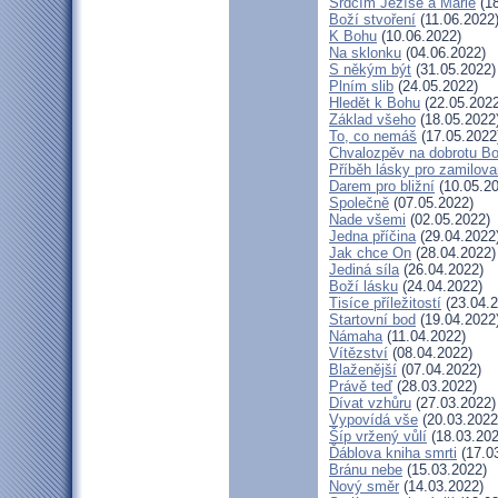
Srdcím Ježíše a Marie
(18
Boží stvoření
(11.06.2022
K Bohu
(10.06.2022)
Na sklonku
(04.06.2022)
S někým být
(31.05.2022)
Plním slib
(24.05.2022)
Hledět k Bohu
(22.05.2022
Základ všeho
(18.05.2022
To, co nemáš
(17.05.2022
Chvalozpěv na dobrotu B
Příběh lásky pro zamilov
Darem pro bližní
(10.05.20
Společně
(07.05.2022)
Nade všemi
(02.05.2022)
Jedna příčina
(29.04.2022
Jak chce On
(28.04.2022)
Jediná síla
(26.04.2022)
Boží lásku
(24.04.2022)
Tisíce příležitostí
(23.04.2
Startovní bod
(19.04.2022
Námaha
(11.04.2022)
Vítězství
(08.04.2022)
Blaženější
(07.04.2022)
Právě teď
(28.03.2022)
Dívat vzhůru
(27.03.2022)
Vypovídá vše
(20.03.2022
Šíp vržený vůlí
(18.03.202
Ďáblova kniha smrti
(17.0
Bránu nebe
(15.03.2022)
Nový směr
(14.03.2022)