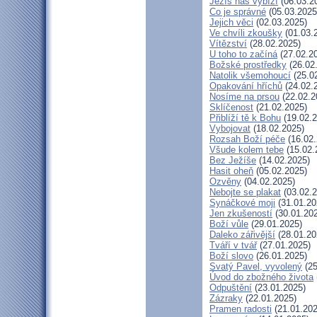
Ježíš nás vybízí
(06.03.2
Co je správné
(05.03.2025
Jejich věci
(02.03.2025)
Ve chvíli zkoušky
(01.03.
Vítězství
(28.02.2025)
U toho to začíná
(27.02.2
Božské prostředky
(26.02
Natolik všemohoucí
(25.0
Opakování hříchů
(24.02.
Nosíme na prsou
(22.02.2
Sklíčenost
(21.02.2025)
Přiblíží tě k Bohu
(19.02.2
Vybojovat
(18.02.2025)
Rozsah Boží péče
(16.02.
Všude kolem tebe
(15.02.
Bez Ježíše
(14.02.2025)
Hasit oheň
(05.02.2025)
Ozvěny
(04.02.2025)
Nebojte se plakat
(03.02.2
Synáčkové moji
(31.01.20
Jen zkušeností
(30.01.20
Boží vůle
(29.01.2025)
Daleko zářivější
(28.01.20
Tváří v tvář
(27.01.2025)
Boží slovo
(26.01.2025)
Svatý Pavel, vyvolený
(25
Úvod do zbožného života
Odpuštění
(23.01.2025)
Zázraky
(22.01.2025)
Pramen radosti
(21.01.202