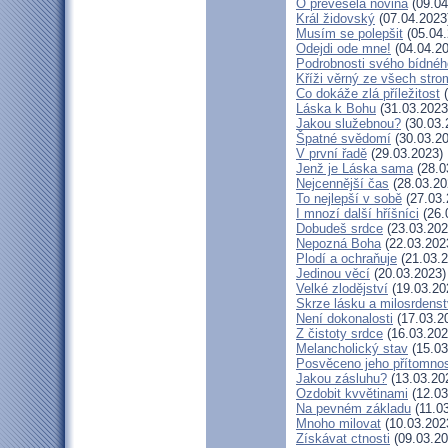
Ó převeselá novina
(09.04
Král židovský
(07.04.2023
Musím se polepšit
(05.04.
Odejdi ode mne!
(04.04.20
Podrobnosti svého bídnéh
Kříži věrný ze všech stro
Co dokáže zlá příležitost
(
Láska k Bohu
(31.03.2023
Jakou služebnou?
(30.03.
Špatné svědomí
(30.03.20
V první řadě
(29.03.2023)
Jenž je Láska sama
(28.0
Nejcennější čas
(28.03.20
To nejlepší v sobě
(27.03.
I mnozí další hříšníci
(26.
Dobudeš srdce
(23.03.202
Nepozná Boha
(22.03.202
Plodí a ochraňuje
(21.03.2
Jedinou věcí
(20.03.2023)
Velké zlodějství
(19.03.20
Skrze lásku a milosrdenst
Není dokonalosti
(17.03.2
Z čistoty srdce
(16.03.202
Melancholický stav
(15.03
Posvěceno jeho přítomnos
Jakou zásluhu?
(13.03.20
Ozdobit kvvětinami
(12.03
Na pevném základu
(11.0
Mnoho milovat
(10.03.202
Získávat ctnosti
(09.03.20