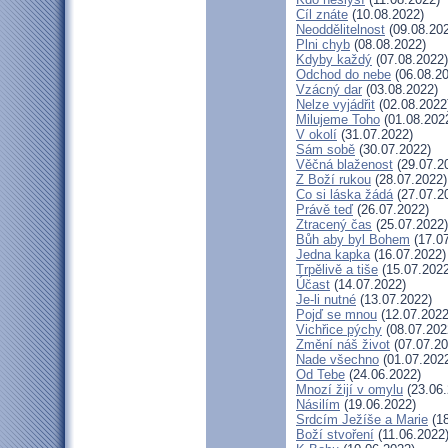
Cíl znáte
(10.08.2022)
Neoddělitelnost
(09.08.20
Plni chyb
(08.08.2022)
Kdyby každý
(07.08.2022)
Odchod do nebe
(06.08.20
Vzácný dar
(03.08.2022)
Nelze vyjádřit
(02.08.2022
Milujeme Toho
(01.08.202
V okolí
(31.07.2022)
Sám sobě
(30.07.2022)
Věčná blaženost
(29.07.2
Z Boží rukou
(28.07.2022)
Co si láska žádá
(27.07.2
Právě teď
(26.07.2022)
Ztracený čas
(25.07.2022)
Bůh aby byl Bohem
(17.07
Jedna kapka
(16.07.2022)
Trpělivě a tiše
(15.07.2022
Účast
(14.07.2022)
Je-li nutné
(13.07.2022)
Pojď se mnou
(12.07.2022
Vichřice pýchy
(08.07.202
Změní náš život
(07.07.20
Nade všechno
(01.07.202
Od Tebe
(24.06.2022)
Mnozí žijí v omylu
(23.06.
Násilím
(19.06.2022)
Srdcím Ježíše a Marie
(18
Boží stvoření
(11.06.2022