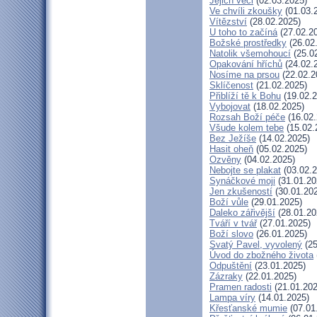
Jejich věci
(02.03.2025)
Ve chvíli zkoušky
(01.03.
Vítězství
(28.02.2025)
U toho to začíná
(27.02.2
Božské prostředky
(26.02
Natolik všemohoucí
(25.0
Opakování hříchů
(24.02.
Nosíme na prsou
(22.02.2
Sklíčenost
(21.02.2025)
Přiblíží tě k Bohu
(19.02.2
Vybojovat
(18.02.2025)
Rozsah Boží péče
(16.02.
Všude kolem tebe
(15.02.
Bez Ježíše
(14.02.2025)
Hasit oheň
(05.02.2025)
Ozvěny
(04.02.2025)
Nebojte se plakat
(03.02.2
Synáčkové moji
(31.01.20
Jen zkušeností
(30.01.20
Boží vůle
(29.01.2025)
Daleko zářivější
(28.01.20
Tváří v tvář
(27.01.2025)
Boží slovo
(26.01.2025)
Svatý Pavel, vyvolený
(25
Úvod do zbožného života
Odpuštění
(23.01.2025)
Zázraky
(22.01.2025)
Pramen radosti
(21.01.202
Lampa víry
(14.01.2025)
Křesťanské mumie
(07.01