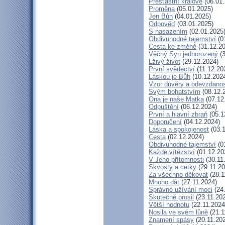
Přešťastní králové
(06.01.
Proměna
(05.01.2025)
Jen Bůh
(04.01.2025)
Odpověď
(03.01.2025)
S nasazením
(02.01.2025
Obdivuhodné tajemství
(0
Cesta ke změně
(31.12.20
Věčný Syn jednorozený
(3
Lživý život
(29.12.2024)
První svědectví
(11.12.20
Láskou je Bůh
(10.12.202
Vzor důvěry a odevzdanos
Svým bohatstvím
(08.12.
Ona je naše Matka
(07.12
Odpuštění
(06.12.2024)
První a hlavní zbraň
(05.1
Doporučení
(04.12.2024)
Láska a spokojenost
(03.1
Cesta
(02.12.2024)
Obdivuhodné tajemství
(0
Každé vítězství
(01.12.20
V Jeho přítomnosti
(30.11
Skvosty a cetky
(29.11.20
Za všechno děkovat
(28.1
Mnoho dát
(27.11.2024)
Správné užívání moci
(24.
Skutečně prosil
(23.11.20
Větší hodnotu
(22.11.2024
Nosila ve svém lůně
(21.1
Znamení spásy
(20.11.20