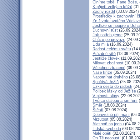
Činíme tobě, Pane Bože, 
K přijetí velkých křížů
(01
Žádný rozdíl
(30.09.2024)
Prostředky k zachování či
Ze života svatého Václav
Jestliže se neopře o Boha
Duchovní růst
(26.09.2024
Jak potřebujeme
(25.09.2
Chůze po provaze
(24.09.
Lidu milá
(16.09.2024)
Radost celému světu
(14.
Prázdné sítě
(13.09.2024)
Jestliže člověk
(11.09.202
Milovat zbožnost
(10.09.2
Všechno ztracené
(09.09.
Naše kříže
(05.09.2024)
Napomínat druhého
(26.08
Spočívá Ježíš
(25.08.202
Úzká cesta do radosti
(24
Polibek lásky od Ježíše
(2
V plnosti slávy
(22.08.202
Tvůrce dialogu a smíření
(
Směr
(18.08.2024)
Štěstí
(07.08.2024)
Dobrovolné přijímání
(06.0
Mrzutost
(05.08.2024)
Alespoň na jednu
(04.08.2
Lidská svoboda
(03.08.20
Malé oběti
(02.08.2024)
On Tě neopustí
(01.08.20