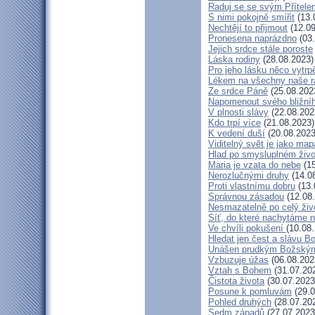
Raduj se se svým Přítele
S nimi pokojně smířit
(13.
Nechtějí to přijmout
(12.09
Pronesena naprázdno
(03.
Jejich srdce stále poroste
Láska rodiny
(28.08.2023)
Pro jeho lásku něco vytrp
Lékem na všechny naše r
Ze srdce Páně
(25.08.202
Napomenout svého bližní
V plnosti slávy
(22.08.202
Kdo trpí více
(21.08.2023)
K vedení duší
(20.08.2023
Viditelný svět je jako map
Hlad po smysluplném živo
Maria je vzata do nebe
(15
Nerozlučnými druhy
(14.0
Proti vlastnímu dobru
(13.
Správnou zásadou
(12.08
Nesmazatelně po celý živ
Síť, do které nachytáme n
Ve chvíli pokušení
(10.08
Hledat jen čest a slávu B
Unášen prudkým Božský
Vzbuzuje úžas
(06.08.202
Vztah s Bohem
(31.07.20
Čistota života
(30.07.2023
Posune k pomluvám
(29.0
Pohled druhých
(28.07.20
Sedm západů
(27.07.2023