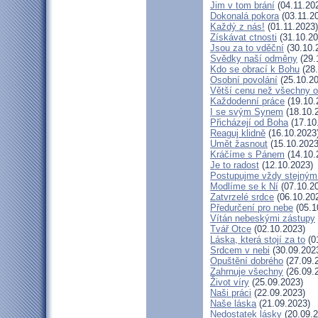
Jim v tom brání
(04.11.20
Dokonalá pokora
(03.11.2
Každý z nás!
(01.11.2023)
Získávat ctnosti
(31.10.20
Jsou za to vděční
(30.10.
Svědky naší odměny
(29.
Kdo se obrací k Bohu
(28.
Osobní povolání
(25.10.20
Větší cenu než všechny o
Každodenní práce
(19.10.
I se svým Synem
(18.10.
Přicházejí od Boha
(17.10
Reaguj klidně
(16.10.2023
Umět žasnout
(15.10.2023
Kráčíme s Pánem
(14.10.
Je to radost
(12.10.2023)
Postupujme vždy stejný
Modlíme se k Ní
(07.10.2
Zatvrzelé srdce
(06.10.20
Předurčení pro nebe
(05.1
Vítán nebeskými zástupy
Tvář Otce
(02.10.2023)
Láska, která stojí za to
(0
Srdcem v nebi
(30.09.202
Opuštění dobrého
(27.09.
Zahrnuje všechny
(26.09.
Život víry
(25.09.2023)
Naši práci
(22.09.2023)
Naše láska
(21.09.2023)
Nedostatek lásky
(20.09.2