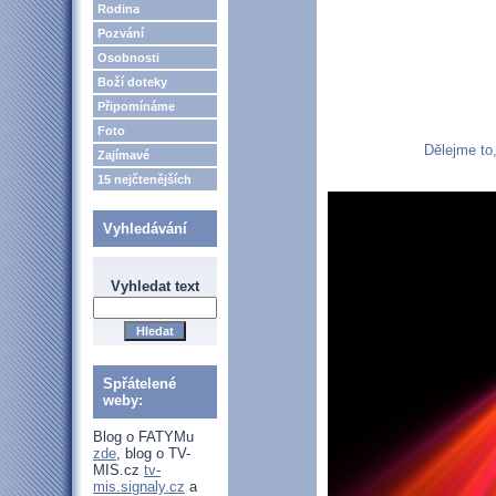
Rodina
Pozvání
Osobnosti
Boží doteky
Připomínáme
Foto
Dělejme to,
Zajímavé
15 nejčtenějších
Vyhledávání
Vyhledat text
Spřátelené
weby:
Blog o FATYMu
zde
, blog o TV-
MIS.cz
tv-
mis.signaly.cz
a