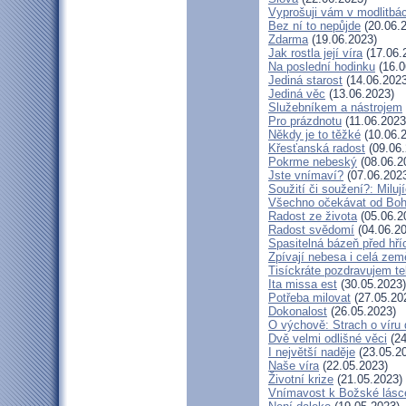
Vyprošuji vám v modlitbá
Bez ní to nepůjde
(20.06.
Zdarma
(19.06.2023)
Jak rostla její víra
(17.06.
Na poslední hodinku
(16.0
Jediná starost
(14.06.2023
Jediná věc
(13.06.2023)
Služebníkem a nástrojem
Pro prázdnotu
(11.06.2023
Někdy je to těžké
(10.06.
Křesťanská radost
(09.06.
Pokrme nebeský
(08.06.2
Jste vnímaví?
(07.06.202
Soužití či soužení?: Milují
Všechno očekávat od Bo
Radost ze života
(05.06.2
Radost svědomí
(04.06.20
Spasitelná bázeň před hř
Zpívají nebesa i celá zem
Tisíckráte pozdravujem te
Ita missa est
(30.05.2023)
Potřeba milovat
(27.05.20
Dokonalost
(26.05.2023)
O výchově: Strach o víru d
Dvě velmi odlišné věci
(24
I největší naděje
(23.05.2
Naše víra
(22.05.2023)
Životní krize
(21.05.2023)
Vnímavost k Božské lásce