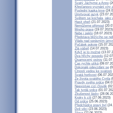
Svatý Jáchyme a Anno
(2
Křesťanovo vyznání víry 
Poslední kapka krve
(24.0
Umrtvovat jazyk
(23.07.20
Světem se kochala, jako v
Hasit oheň
(21.07.2023)
Nemůžeme přijmout
(20.0
Mnoho praxe
(19.07.2023)
Nebe i peklo
(18.07.2023)
Představa blížícího se ne
Vládu nad správným úmy
Počátek pokoje
(15.07.20
Zlá vášeň
(14.07.2023)
Když je to možné
(13.07.
Dva hříchy pospolu
(12.07
Osamocený ostrov
(11.07
Čas rychle utíká
(09.07.20
Dokonalé odevzdání se
(0
Ctnosti vedou ke svatosti
Svatá horlivost
(06.07.202
Ze života svatého Cyrila
(
Pravdy svého srdce
(04.0
Neexistuje cizí člověk
(02
Tak tvrdá srdce
(01.07.20
Zkušenost lásky
(28.06.2
Kroky k cíli
(27.06.2023)
Od srdce
(25.06.2023)
Předchůdce pravý byl
(24.
Dvě věci
(23.06.2023)
Slova
(22.06.2023)