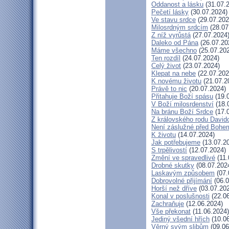
Oddanost a lásku
(31.07.
Pečetí lásky
(30.07.2024)
Ve stavu srdce
(29.07.202
Milosrdným srdcím
(28.07
Z níž vyrůstá
(27.07.2024
Daleko od Pána
(26.07.20
Máme všechno
(25.07.20
Ten rozdíl
(24.07.2024)
Celý život
(23.07.2024)
Klepat na nebe
(22.07.202
K novému životu
(21.07.2
Právě to nic
(20.07.2024)
Přitahuje Boží spásu
(19.
V Boží milosrdenství
(18.
Na bránu Boží Srdce
(17.
Z královského rodu David
Není záslužné před Bohe
K životu
(14.07.2024)
Jak potřebujeme
(13.07.2
S trpělivostí
(12.07.2024)
Změní ve spravedlivé
(11.
Drobné skutky
(08.07.202
Laskavým způsobem
(07.
Dobrovolné přijímání
(06.0
Horší než dříve
(03.07.20
Konal v poslušnosti
(22.06
Zachraňuje
(12.06.2024)
Vše překonat
(11.06.2024)
Jediný všední hřích
(10.06
Věrný svým slibům
(09.06