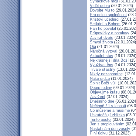
Synáčkové moji
(31.01.20
Vidět dobro
(30.01.2024)
Dovolte Mu to
(29.01.2024
Pro celou společnost
(28.
Kristovi učedníci
(27.01.2
Setkání s Bohem
(26.01.2
Pán ho povolal
(25.01.202
Průpovídky a pomluvy
(24
Zavírat dveře
(23.01.2024
Smysl života
(22.01.2024)
Oči
(21.01.2024)
Náročná výzva!
(20.01.20
Aktuální stav
(16.01.2024
Nejkrásnější díla Boží
(15
Využívat čas
(14.01.2024
Trvale šťastný
(13.01.202
Nikdy nezapomínej
(12.01
Naše srdce
(11.01.2024)
Splnit Boží vůli
(10.01.202
Dobro rodiny
(09.01.2024)
Objevujme krásu
(08.01.2
Zavržení
(07.01.2024)
Dnešního dne
(06.01.2024
Nečinně žít v lenosti
(05.0
Co můžeme a musíme
(04
Uskutečňují zblízka
(03.0
Tento postoj
(03.01.2024)
Jen s proplouváním
(02.01
Nastal nám den veselý
(01
Plní údivu
(31.12.2023)