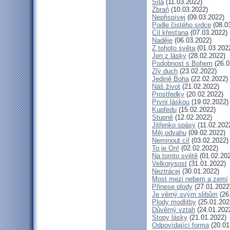
Síla
(11.03.2022)
Zbraň
(10.03.2022)
Nepřispívej
(09.03.2022)
Podle čistého srdce
(08.0
Cíl křesťana
(07.03.2022)
Naděje
(06.03.2022)
Z tohoto světa
(01.03.202
Jen z lásky
(28.02.2022)
Podobnost s Bohem
(26.0
Zlý duch
(23.02.2022)
Jedině Boha
(22.02.2022)
Náš život
(21.02.2022)
Prostředky
(20.02.2022)
První láskou
(19.02.2022)
Kupředu
(15.02.2022)
Stupně
(12.02.2022)
Jitřenko spásy
(11.02.202
Měj odvahu
(09.02.2022)
Neminout cíl
(03.02.2022)
To je On!
(02.02.2022)
Na tomto světě
(01.02.20
Velkorysost
(31.01.2022)
Neztrácej
(30.01.2022)
Most mezi nebem a zemí
Přinese plody
(27.01.2022
Je věrný svým slibům
(26
Plody modlitby
(25.01.202
Důvěrný vztah
(24.01.202
Stopy lásky
(21.01.2022)
Odpovídající forma
(20.01