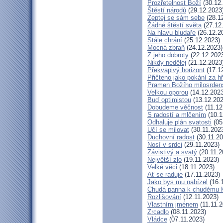
Prozřetelnost Boží
(30.12
Štěstí národů
(29.12.2023
Zeptej se sám sebe
(28.1
Žádné štěstí světa
(27.12
Na hlavu bludaře
(26.12.2
Stále chrání
(25.12.2023)
Mocná zbraň
(24.12.2023)
Z jeho dobroty
(22.12.202
Nikdy nedělej
(21.12.2023
Překvapivý horizont
(17.1
Přičteno jako pokání za h
Pramen Božího milosrden
Velkou oporou
(14.12.2023
Buď optimistou
(13.12.202
Dobudeme věčnost
(11.12
S radostí a mlčením
(10.1
Odhaluje plán svatosti
(05
Učí se milovat
(30.11.202
Duchovní radost
(30.11.20
Nosí v srdci
(29.11.2023)
Závistivý a svatý
(20.11.2
Největší zlo
(19.11.2023)
Velké věci
(18.11.2023)
Ať se raduje
(17.11.2023)
Jako bys mu nabízel
(16.
Chudá panna k chudému K
Rozlišování
(12.11.2023)
Vlastním jménem
(11.11.2
Zrcadlo
(08.11.2023)
Vládce
(07.11.2023)