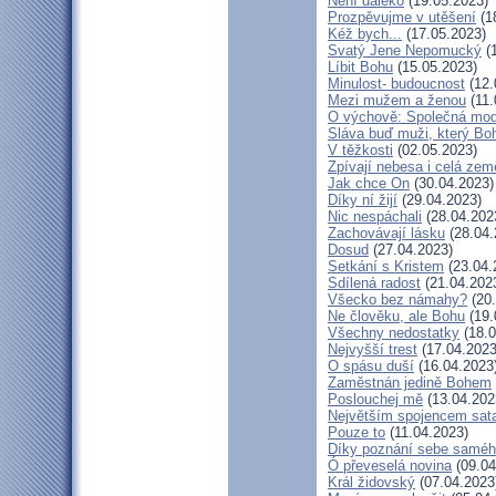
Není daleko
(19.05.2023)
Prozpěvujme v utěšení
(1
Kéž bych...
(17.05.2023)
Svatý Jene Nepomucký
(1
Líbit Bohu
(15.05.2023)
Minulost- budoucnost
(12.
Mezi mužem a ženou
(11.
O výchově: Společná modli
Sláva buď muži, který Boh
V těžkosti
(02.05.2023)
Zpívají nebesa i celá zem
Jak chce On
(30.04.2023)
Díky ní žijí
(29.04.2023)
Nic nespáchali
(28.04.202
Zachovávají lásku
(28.04.
Dosud
(27.04.2023)
Setkání s Kristem
(23.04.
Sdílená radost
(21.04.202
Všecko bez námahy?
(20.
Ne člověku, ale Bohu
(19.
Všechny nedostatky
(18.0
Nejvyšší trest
(17.04.2023
O spásu duší
(16.04.2023
Zaměstnán jedině Bohem
Poslouchej mě
(13.04.202
Největším spojencem sat
Pouze to
(11.04.2023)
Díky poznání sebe samé
Ó převeselá novina
(09.04
Král židovský
(07.04.2023