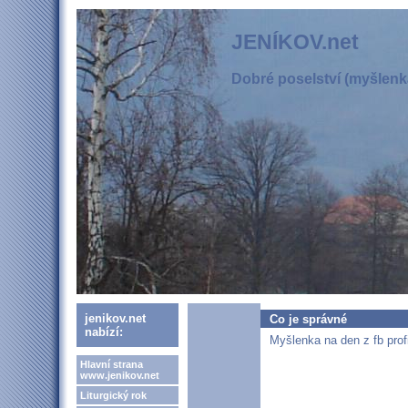
JENÍKOV.net
Dobré poselství (myšlenka
jenikov.net
Co je správné
nabízí:
Myšlenka na den z fb prof
Hlavní strana
www.jenikov.net
Liturgický rok