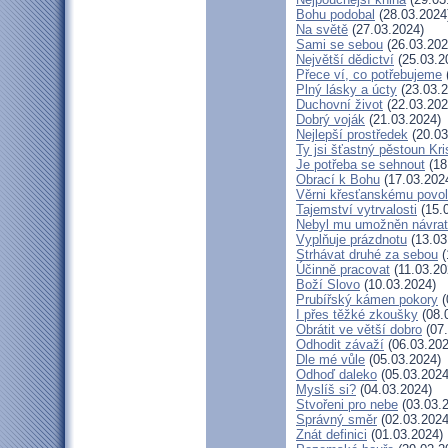
Bohu podobal
(28.03.2024
Na světě
(27.03.2024)
Sami se sebou
(26.03.202
Největší dědictví
(25.03.2
Přece ví, co potřebujeme
Plný lásky a úcty
(23.03.2
Duchovní život
(22.03.202
Dobrý voják
(21.03.2024)
Nejlepší prostředek
(20.03
Ty jsi šťastný pěstoun Kr
Je potřeba se sehnout
(18
Obrací k Bohu
(17.03.202
Věrni křesťanskému povol
Tajemství vytrvalosti
(15.
Nebyl mu umožněn návrat
Vyplňuje prázdnotu
(13.03
Strhávat druhé za sebou
(
Účinně pracovat
(11.03.20
Boží Slovo
(10.03.2024)
Prubířský kámen pokory
(
I přes těžké zkoušky
(08.
Obrátit ve větší dobro
(07.
Odhodit závaží
(06.03.202
Dle mé vůle
(05.03.2024)
Odhoď daleko
(05.03.2024
Myslíš si?
(04.03.2024)
Stvořeni pro nebe
(03.03.
Správný směr
(02.03.2024
Znát definici
(01.03.2024)