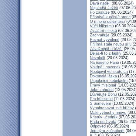
Dává naději
(08.06.2024)
Nejsladší Ježíši
(07.06.20
Po zásluze
(06.06.2024)
Přispívá k očistě srdce
(0
O mnoho důležitější
(04.0
Vůči bližnímu
(03.06.2024
Zvláštní milosti
(02.06.20
Zachraňuje
(29.05.2024)
Poznat vyvolené
(28.05.2
Přijímá stále novou sílu
(2
Závažnější a těžší
(26.05
Děláš-li to z lásky
(25.05.
Nezahálí
(20.05.2024)
Na našeho Pána
(19.05.2
Vnitřně i navenek
(18.05.2
Neobjevil ve skutcích
(17.
Dokonalá láska
(16.05.20
Uspokojují sebelásku
(15.
Pravý misionář
(14.05.202
Jako zahrada
(13.05.2024
Důvěřujte Bohu
(12.05.20
Pro křesťana
(11.05.2024)
S úsměvem
(10.05.2024)
Vynahrazovat své hříchy
(
Malé výbuchy hněvu
(08.0
Kristův učedník
(07.05.20
Rada do života
(06.05.202
Odpověď
(05.05.2024)
Jemným způsobem
(04.05
Klíč
(03.05.2024)