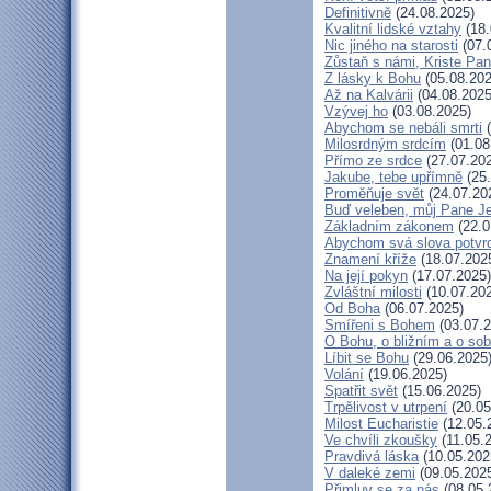
Definitivně
(24.08.2025)
Kvalitní lidské vztahy
(18.
Nic jiného na starosti
(07.
Zůstaň s námi, Kriste Pa
Z lásky k Bohu
(05.08.202
Až na Kalvárii
(04.08.2025
Vzývej ho
(03.08.2025)
Abychom se nebáli smrti
(
Milosrdným srdcím
(01.08
Přímo ze srdce
(27.07.20
Jakube, tebe upřímně
(25.
Proměňuje svět
(24.07.20
Buď veleben, můj Pane Je
Základním zákonem
(22.0
Abychom svá slova potvrdi
Znamení kříže
(18.07.202
Na její pokyn
(17.07.2025)
Zvláštní milosti
(10.07.20
Od Boha
(06.07.2025)
Smířeni s Bohem
(03.07.2
O Bohu, o bližním a o so
Líbit se Bohu
(29.06.2025
Volání
(19.06.2025)
Spatřit svět
(15.06.2025)
Trpělivost v utrpení
(20.05
Milost Eucharistie
(12.05.
Ve chvíli zkoušky
(11.05.
Pravdivá láska
(10.05.202
V daleké zemi
(09.05.202
Přimluv se za nás
(08.05.