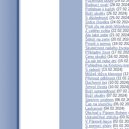
Pozemské bouře
(29.02.2
Budoucí svatí
(28.02.2024
Potřebuje ji každý
(27.02.
Boží skutky
(26.02.2024)
S důsledností
(25.02.2024
Srdce člověka
(24.02.202
Proti zlu ne proti hříšníkov
Z celého světa
(22.02.202
Ale také sebe
(21.02.2024
Štěstí na zemi
(20.02.202
Prosili o pomoc
(19.02.20
Skutečnost našeho života
Příkladný život
(17.02.202
Cenu skutků
(16.02.2024)
Za pár let nebo dní
(15.02
Pohleďme na Kristovu kre
S radostí
(13.02.2024)
Můžeš těžce klesnout
(12
Přijmout odlišnost
(11.02.
Duchovní boj
(10.02.2024)
Smysl života
(10.02.2024)
Boží spravedlnost
(07.02.
Boží skutky
(07.02.2024)
Stejným směrem
(06.02.2
Čas na sluníčku
(05.02.20
Laskavost
(04.02.2024)
Obchod s Pánem Bohem
Uskutečňují zblízka
(03.0
V Pánově lásce
(02.02.20
S pomocí shůry
(01.02.20