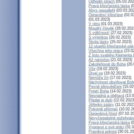
Odhodili strach
(05.03.202
Pravá křesťanská láska
(0
Abys nepodlehl
(03.03.20
Opravdoví křesťané
(02.0
(01.03.2023)
V nitru
(01.03.2023)
Moudrý člověk
(28.02.202
S vděčností
(27.02.2023)
S výjimkou
(26.02.2023)
Škola lásky
(25.02.2023)
12 stupňů křesťanské pok
Všechna jeho práce
(23.0
Z listu svatého Klementa I
Až narostou
(21.02.2023)
Zakořeňovat do Boha
(20.
Vše
(19.02.2023)
Dívej se
(18.02.2023)
Nemůže žít
(17.02.2023)
Náchylnost obviňovat Bo
Pevně přesvědčeni
(15.02
Pojetí Boha
(14.02.2023)
Nesnadná a obětavá
(13.0
Předat je duši
(12.02.2023
Jitřenko spásy
(11.02.202
Pokorně přijímají
(10.02.2
Opravdová lítost
(07.02.2
Nevyčerpatelné požehnán
Pravá křesťanská láska
(0
Vypravuj o své práci
(31.0
Pravdivá pokora
(30.01.20