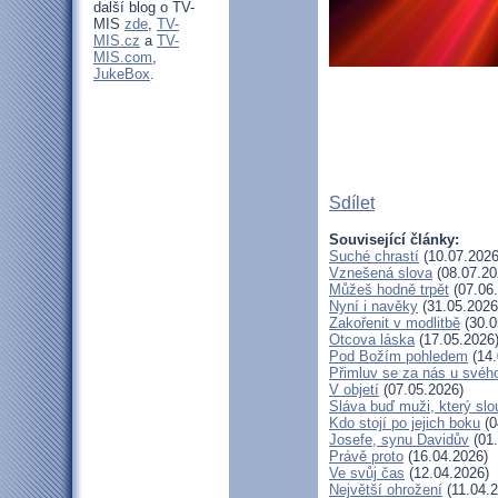
další blog o TV-
MIS
zde
,
TV-
MIS.cz
a
TV-
MIS.com
,
JukeBox
.
Sdílet
Související články:
Suché chrastí
(10.07.2026
Vznešená slova
(08.07.20
Můžeš hodně trpět
(07.06
Nyní i navěky
(31.05.2026
Zakořenit v modlitbě
(30.0
Otcova láska
(17.05.2026
Pod Božím pohledem
(14.
Přimluv se za nás u svéh
V objetí
(07.05.2026)
Sláva buď muži, který slo
Kdo stojí po jejich boku
(0
Josefe, synu Davidův
(01.
Právě proto
(16.04.2026)
Ve svůj čas
(12.04.2026)
Největší ohrožení
(11.04.2