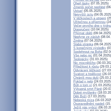
Oheň lásky
(07.05.2025)
Zmenši počet nepřátel
(06
Ustup!
(05.05.2025)
Nejvyšší úctu
(04.05.2025
V těžkostech a utrpení
(25
Užitečnou a příjemnou
(24
Večer prvního dne v týdnu
Doporučení
(10.04.2025)
Přijímat oběti
(09.04.2025
Neplyne ze zásluh
(08.04.
Změna
(07.04.2025)
Slabá stránka
(06.04.2025
S konečnými výsledky
(03
Spolehnout na Boha
(02.0
Vše nebo nic
(01.04.2025)
Teologicky
(31.03.2025)
Nic mocnějšího
(30.03.20
Příležitost k růstu
(29.03.
Odvrácení těžkostí
(27.03
Svatost a trpělivost
(26.03
Chráníš mou duši
(25.03.
Poklad v nebi
(24.03.2025
Bůh o tom ví
(21.03.2025)
Výkupná smrt Páně
(20.0
Dobré myšlenky
(18.03.20
Děti Boží
(17.03.2025)
Nebeská míza
(16.03.202
Ospravedlnění najdeš
(15.
Ježíš nás vybízí
(06.03.2