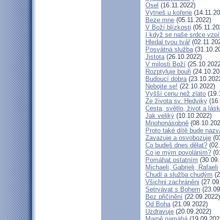
Osel
(16.11.2022)
Vytneš u kořene
(14.11.20
Beze mne
(05.11.2022)
V Boží blízkosti
(05.11.20
I když se naše srdce vzpí
Hledal tvou tvář
(02.11.20
Posvátná služba
(31.10.2
Jistota
(26.10.2022)
V milosti Boží
(25.10.2022
Rozptyluje bouři
(24.10.20
Budoucí dobra
(23.10.202
Nebojte se!
(22.10.2022)
Vyšší cenu než zlato
(19.
Ze života sv. Hedviky
(16.
Cesta, světlo, život a lás
Jak veliký
(10.10.2022)
Mnohonásobně
(08.10.202
Proto také dítě bude naz
Zavazuje a osvobozuje
(0
Co budeš dnes dělat?
(02.
Co je mým povoláním?
(0
Pomáhat ostatním
(30.09.
Michaeli, Gabrieli, Rafaeli
Chudí a služba chudým
(2
Všichni zachráněni
(27.09
Setrvávat s Bohem
(23.09
Bez přičinění
(22.09.2022)
Od Boha
(21.09.2022)
Uzdravuje
(20.09.2022)
Marně namáhá
(19.09.202