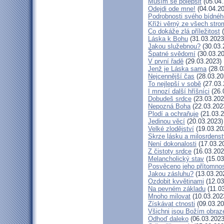
Musím se polepšit
(05.04.
Odejdi ode mne!
(04.04.20
Podrobnosti svého bídnéh
Kříži věrný ze všech stro
Co dokáže zlá příležitost
(
Láska k Bohu
(31.03.2023
Jakou služebnou?
(30.03.
Špatné svědomí
(30.03.20
V první řadě
(29.03.2023)
Jenž je Láska sama
(28.0
Nejcennější čas
(28.03.20
To nejlepší v sobě
(27.03.
I mnozí další hříšníci
(26.
Dobudeš srdce
(23.03.202
Nepozná Boha
(22.03.202
Plodí a ochraňuje
(21.03.2
Jedinou věcí
(20.03.2023)
Velké zlodějství
(19.03.20
Skrze lásku a milosrdenst
Není dokonalosti
(17.03.2
Z čistoty srdce
(16.03.202
Melancholický stav
(15.03
Posvěceno jeho přítomnos
Jakou zásluhu?
(13.03.20
Ozdobit kvvětinami
(12.03
Na pevném základu
(11.0
Mnoho milovat
(10.03.202
Získávat ctnosti
(09.03.20
Všichni jsou Božím obra
Odhoď daleko
(06.03.2023