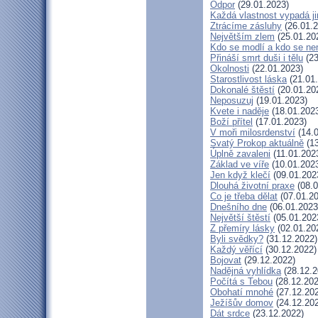
Odpor
(29.01.2023)
Každá vlastnost vypadá j
Ztrácíme zásluhy
(26.01.2
Největším zlem
(25.01.20
Kdo se modlí a kdo se ne
Přináší smrt duši i tělu
(23
Okolnosti
(22.01.2023)
Starostlivost láska
(21.01
Dokonalé štěstí
(20.01.20
Neposuzuj
(19.01.2023)
Kvete i naděje
(18.01.202
Boží přítel
(17.01.2023)
V moři milosrdenství
(14.0
Svatý Prokop aktuálně
(13
Úplně zavaleni
(11.01.202
Základ ve víře
(10.01.202
Jen když klečí
(09.01.202
Dlouhá životní praxe
(08.0
Co je třeba dělat
(07.01.20
Dnešního dne
(06.01.2023
Největší štěstí
(05.01.202
Z přemíry lásky
(02.01.20
Byli svědky?
(31.12.2022)
Každý věřící
(30.12.2022)
Bojovat
(29.12.2022)
Nadějná vyhlídka
(28.12.2
Počítá s Tebou
(28.12.202
Obohatí mnohé
(27.12.20
Ježíšův domov
(24.12.20
Dát srdce
(23.12.2022)