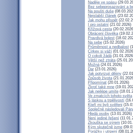
Naděje ve spásu
(29.03.2
Bez sebeprosazování a be
Na poušti duše
(08.03.202
Nejslabší článek
(23.02.2
Jak mohu přispět
(22.02.2
I pro ostatní
(21.02.2026)
Křížová cesta
(20.02.2026
Obrácení člověka
(19.02.
Pravdivá bolest
(18.02.20
Na sebe
(15.02.2026)
Průměrnost a nedbalost
(1
Církev si váží
(01.02.2026
O cokoli žádá
(31.01.2026
Větší než ztráta
(25.01.20
Možná
(24.01.2026)
Dar
(23.01.2026)
Jak potvrzují dějiny
(22.01
Způsob života
(21.01.2026
Připomínat
(20.01.2026)
Zkroť také mne
(19.01.20
Jak nejlépe umíte
(18.01.
Ve zmatcích tohoto světa
S láskou a trpělivostí
(16.
Kteří mi byli svěřeni
(15.0
Společně následovali Pán
Hledá osoby
(13.01.2026)
Není jediné řešení
(11.01.
Zkouška se sýrem
(10.01
Kým skutečně jsme
(09.0
Porážky i utrpení
(08.01.2