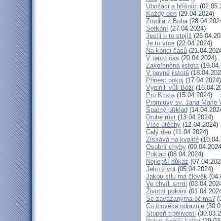
Ubožáci a hříšníci
(02.05.
Každý den
(29.04.2024)
Zrodila z Boha
(28.04.202
Setkání
(27.04.2024)
Jestli o to stojíš
(26.04.20
Je to více
(22.04.2024)
Na konci časů
(21.04.202
V tento čas
(20.04.2024)
Zakořeněná jistota
(19.04.
V pevné jistotě
(18.04.202
Přinést pokoj
(17.04.2024)
Vyplnili vůli Boží
(16.04.2
Pro Krista
(15.04.2024)
Promluvy sv. Jana Marie V
Špatný příklad
(14.04.202
Druhé růst
(13.04.2024)
Více útěchy
(12.04.2024)
Celý den
(11.04.2024)
Získává na kvalitě
(10.04.
Osobní chyby
(09.04.2024
Poklad
(08.04.2024)
Nejlepší důkaz
(07.04.202
Jeho život
(05.04.2024)
Jakou sílu má člověk
(04.
Ve chvíli smrti
(03.04.202
Životní pokání
(01.04.202
Se zavázanýma očima?
(
Co člověka odrazuje
(30.0
Stupeň trpělivosti
(30.03.2
Nejpoučnější kniha
(29.03