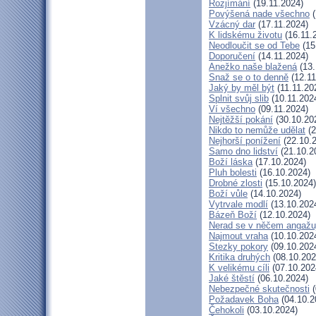
Rozjímání
(19.11.2024)
Povýšená nade všechno
(
Vzácný dar
(17.11.2024)
K lidskému životu
(16.11.
Neodloučit se od Tebe
(15
Doporučení
(14.11.2024)
Anežko naše blažená
(13.
Snaž se o to denně
(12.11
Jaký by měl být
(11.11.20
Splnit svůj slib
(10.11.202
Ví všechno
(09.11.2024)
Nejtěžší pokání
(30.10.20
Nikdo to nemůže udělat
(2
Nejhorší ponížení
(22.10.
Samo dno lidství
(21.10.2
Boží láska
(17.10.2024)
Pluh bolesti
(16.10.2024)
Drobné zlosti
(15.10.2024)
Boží vůle
(14.10.2024)
Vytrvale modlí
(13.10.202
Bázeň Boží
(12.10.2024)
Nerad se v něčem angažu
Najmout vraha
(10.10.202
Stezky pokory
(09.10.202
Kritika druhých
(08.10.202
K velikému cíli
(07.10.202
Jaké štěstí
(06.10.2024)
Nebezpečné skutečnosti
(
Požadavek Boha
(04.10.2
Čehokoli
(03.10.2024)