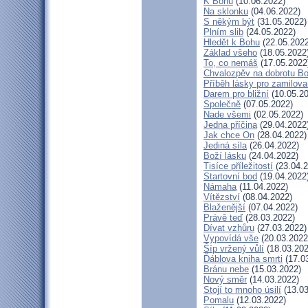
K Bohu
(10.06.2022)
Na sklonku
(04.06.2022)
S někým být
(31.05.2022)
Plním slib
(24.05.2022)
Hledět k Bohu
(22.05.2022
Základ všeho
(18.05.2022
To, co nemáš
(17.05.2022
Chvalozpěv na dobrotu B
Příběh lásky pro zamilov
Darem pro bližní
(10.05.20
Společně
(07.05.2022)
Nade všemi
(02.05.2022)
Jedna příčina
(29.04.2022
Jak chce On
(28.04.2022)
Jediná síla
(26.04.2022)
Boží lásku
(24.04.2022)
Tisíce příležitostí
(23.04.2
Startovní bod
(19.04.2022
Námaha
(11.04.2022)
Vítězství
(08.04.2022)
Blaženější
(07.04.2022)
Právě teď
(28.03.2022)
Dívat vzhůru
(27.03.2022)
Vypovídá vše
(20.03.2022
Šíp vržený vůlí
(18.03.202
Ďáblova kniha smrti
(17.0
Bránu nebe
(15.03.2022)
Nový směr
(14.03.2022)
Stojí to mnoho úsilí
(13.03
Pomalu
(12.03.2022)