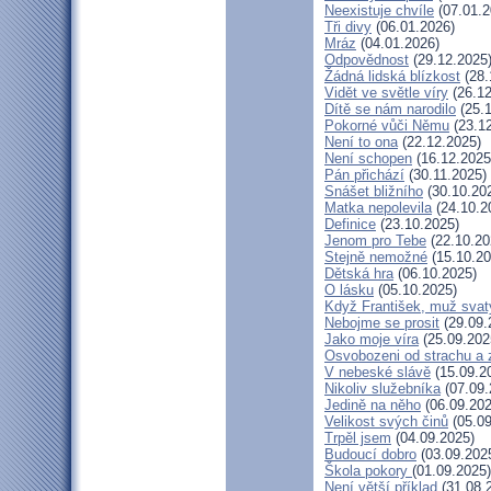
Neexistuje chvíle
(07.01.2
Tři divy
(06.01.2026)
Mráz
(04.01.2026)
Odpovědnost
(29.12.2025
Žádná lidská blízkost
(28.
Vidět ve světle víry
(26.12
Dítě se nám narodilo
(25.1
Pokorné vůči Němu
(23.12
Není to ona
(22.12.2025)
Není schopen
(16.12.2025
Pán přichází
(30.11.2025)
Snášet bližního
(30.10.20
Matka nepolevila
(24.10.2
Definice
(23.10.2025)
Jenom pro Tebe
(22.10.20
Stejně nemožné
(15.10.20
Dětská hra
(06.10.2025)
O lásku
(05.10.2025)
Když František, muž svat
Nebojme se prosit
(29.09.
Jako moje víra
(25.09.202
Osvobozeni od strachu a 
V nebeské slávě
(15.09.2
Nikoliv služebníka
(07.09.
Jedině na něho
(06.09.202
Velikost svých činů
(05.09
Trpěl jsem
(04.09.2025)
Budoucí dobro
(03.09.202
Škola pokory
(01.09.2025)
Není větší příklad
(31.08.