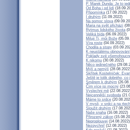
P. Marek Dunda: Je to jed
Od Boha i od lidí
(18.09.2
Připomínka
(17.09.2022)
I druhým
(11.09.2022)
Na pomoc slova
(09.09.20
Maria na svět přichází
(08
Rytmus lidského života
(0
Veliká bída
(06.09.2022)
Miluji Ti, můj Bože
(05.09
Víra roste
(04.09.2022)
Chodila a stopy
(03.09.20
K neustálému obnovování
Poklady své všemohoucno
K nikomu
(30.08.2022)
Něco jedinečného
(29.08.
Mýlí a nemýlí
(28.08.2022
Skřítek Kostelníček: Evang
Ještě je tolik dobrého, co
Směrem k druhým
(26.08.
Čím více jsi mocný
(23.08
Vyslechni mě
(22.08.2022
Nejcennější svoboda
(21.
Máme to srdce
(20.08.202
V mysli, v srdci a na rtec
Sloužit druhým
(17.08.202
Naše snaha
(16.08.2022)
Přirozený zákon
(15.08.20
Neproplouvej
(14.08.2022)
Nezpychni!
(12.08.2022)
Kdo neslyší
(11.08.2022)