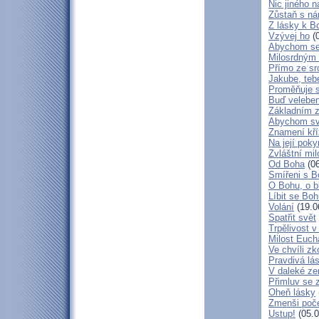
Nic jiného n
Zůstaň s ná
Z lásky k B
Vzývej ho
(0
Abychom se 
Milosrdným
Přímo ze sr
Jakube, teb
Proměňuje 
Buď veleben
Základním 
Abychom svá
Znamení kř
Na její poky
Zvláštní mil
Od Boha
(06
Smířeni s 
O Bohu, o b
Líbit se Bo
Volání
(19.0
Spatřit svět
Trpělivost v
Milost Eucha
Ve chvíli z
Pravdivá lá
V daleké ze
Přimluv se 
Oheň lásky
Zmenši poče
Ustup!
(05.0