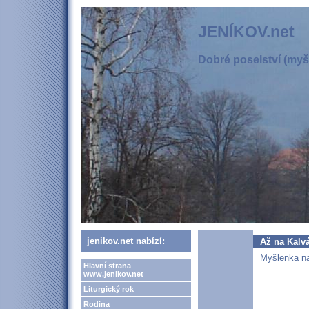
JENÍKOV.net
Dobré poselství (myšl
jenikov.net nabízí:
Až na Kalvá
Myšlenka na
Hlavní strana
www.jenikov.net
Liturgický rok
Rodina