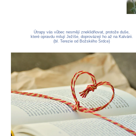
Útrapy vás vůbec nesmějí zneklidňovat, protože duše,
které opravdu milují Ježíše, doprovázejí ho až na Kalvárii.
(bl. Terezie od Božského Srdce)