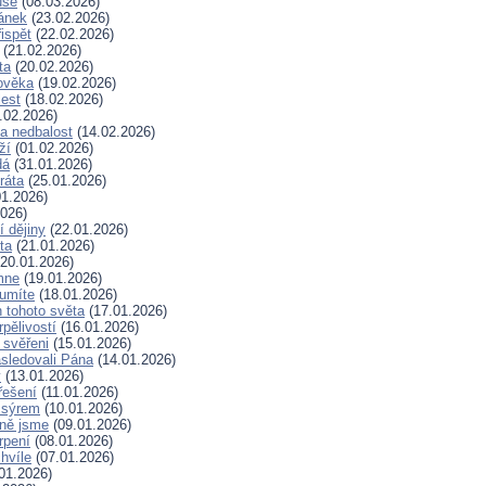
uše
(08.03.2026)
lánek
(23.02.2026)
ispět
(22.02.2026)
(21.02.2026)
ta
(20.02.2026)
ověka
(19.02.2026)
lest
(18.02.2026)
.02.2026)
a nedbalost
(14.02.2026)
ží
(01.02.2026)
dá
(31.01.2026)
ráta
(25.01.2026)
1.2026)
026)
í dějiny
(22.01.2026)
ta
(21.01.2026)
20.01.2026)
mne
(19.01.2026)
 umíte
(18.01.2026)
 tohoto světa
(17.01.2026)
rpělivostí
(16.01.2026)
i svěřeni
(15.01.2026)
sledovali Pána
(14.01.2026)
y
(13.01.2026)
řešení
(11.01.2026)
 sýrem
(10.01.2026)
ně jsme
(09.01.2026)
rpení
(08.01.2026)
hvíle
(07.01.2026)
01.2026)