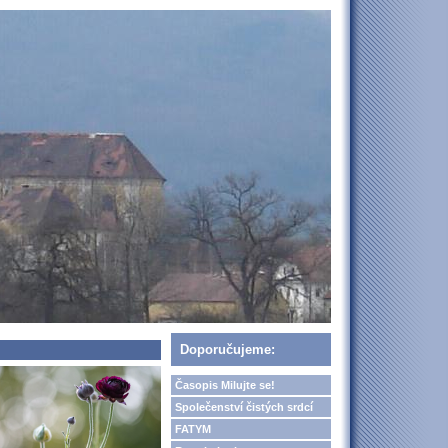
Doporučujeme:
Časopis Milujte se!
Společenství čistých srdcí
FATYM