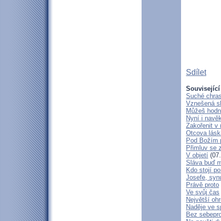
Sdílet
Související
Suché chras
Vznešená s
Můžeš hodně
Nyní i navě
Zakořenit v 
Otcova lásk
Pod Božím 
Přimluv se 
V objetí
(07.
Sláva buď m
Kdo stojí po
Josefe, syn
Právě proto
Ve svůj čas
Největší oh
Naděje ve 
Bez sebepro