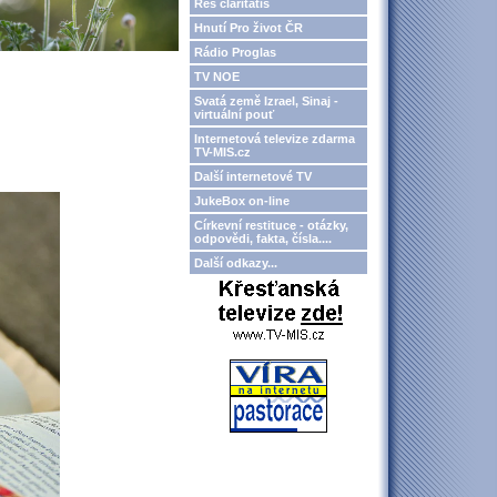
Res claritatis
Hnutí Pro život ČR
Rádio Proglas
TV NOE
Svatá země Izrael, Sinaj -
virtuální pouť
Internetová televize zdarma
TV-MIS.cz
Další internetové TV
JukeBox on-line
Církevní restituce - otázky,
odpovědi, fakta, čísla....
Další odkazy...