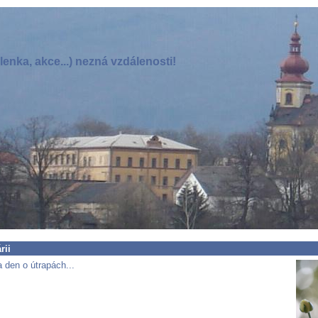
enka, akce...) nezná vzdálenosti!
rii
 den o útrapách...