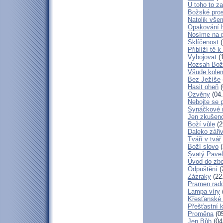
U toho to z
Božské pros
Natolik vše
Opakování h
Nosíme na 
Sklíčenost
(
Přiblíží tě 
Vybojovat
(1
Rozsah Bož
Všude kole
Bez Ježíše
Hasit oheň
(
Ozvěny
(04.
Nebojte se 
Synáčkové 
Jen zkušeno
Boží vůle
(2
Daleko zářiv
Tváří v tvář
Boží slovo
(
Svatý Pavel
Úvod do zbo
Odpuštění
(
Zázraky
(22
Pramen rado
Lampa víry
Křesťanské
Přešťastní 
Proměna
(05
Jen Bůh
(04