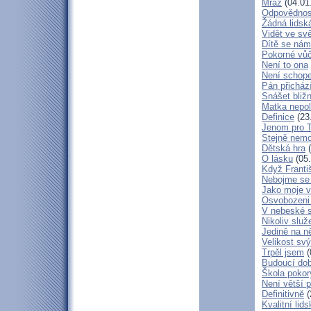
Mráz
(04.01
Odpovědnos
Žádná lidská
Vidět ve svě
Dítě se nám
Pokorné vů
Není to ona
Není schop
Pán přicház
Snášet bliž
Matka nepol
Definice
(23
Jenom pro 
Stejně nem
Dětská hra
(
O lásku
(05.
Když Franti
Nebojme se 
Jako moje v
Osvobozeni 
V nebeské 
Nikoliv služ
Jedině na n
Velikost sv
Trpěl jsem
(
Budoucí do
Škola poko
Není větší p
Definitivně
(
Kvalitní lid