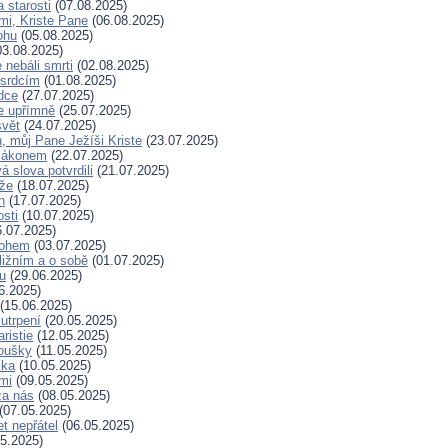
a starosti
(07.08.2025)
mi, Kriste Pane
(06.08.2025)
ohu
(05.08.2025)
3.08.2025)
nebáli smrti
(02.08.2025)
 srdcím
(01.08.2025)
dce
(27.07.2025)
e upřímně
(25.07.2025)
svět
(24.07.2025)
, můj Pane Ježíši Kriste
(23.07.2025)
zákonem
(22.07.2025)
 slova potvrdili
(21.07.2025)
íže
(18.07.2025)
n
(17.07.2025)
osti
(10.07.2025)
.07.2025)
Bohem
(03.07.2025)
ližním a o sobě
(01.07.2025)
hu
(29.06.2025)
6.2025)
(15.06.2025)
 utrpení
(20.05.2025)
ristie
(12.05.2025)
koušky
(11.05.2025)
ska
(10.05.2025)
mi
(09.05.2025)
za nás
(08.05.2025)
(07.05.2025)
t nepřátel
(06.05.2025)
5.2025)