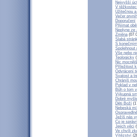
Nejvyšší úc
V těžkostec
Užitečnou a
Večer první
Doporučení
Přijímat obě
Neplyne ze 
Změna
(07.
Slabá strán
S konečným
Spolehnout
Vše nebo ni
Teologicky
(
Nic mocnějš
Příležitost k
Odvrácení t
Svatost a tr
Chráníš mou
Poklad v ne
Bůh o tom v
Výkupná sm
Dobré myšl
Děti Boží
(1
Nebeská mí
Ospravedlně
Ježíš nás v
Co je správ
Jejich věci
(
Ve chvíli z
Vítězství
(2