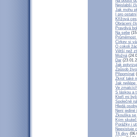
Na poušti d
Nejslabší č
Jak mohu př
I pro ostatní
Křížová ces
Obrácení čl
Pravdivá bo
Na sebe
(15
Průměrnost 
Církev si vá
O cokoli žá
Větší než zt
Možná
(24.0
Dar
(23.01.2
Jak potvrzuj
Způsob živo
Připomínat
(
Zkroť také 
Jak nejlépe
Ve zmatcích
S láskou a t
Kteří mi byl
Společně ná
Hledá osob
Není jediné 
Zkouška se
Kým skuteč
Porážky i ut
Neexistuje c
Tři divy
(06.