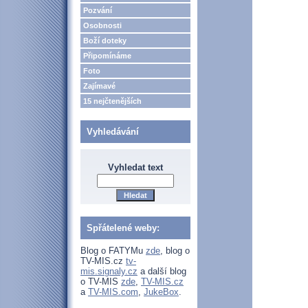
Pozvání
Osobnosti
Boží doteky
Připomínáme
Foto
Zajímavé
15 nejčtenějších
Vyhledávání
Vyhledat text
Spřátelené weby:
Blog o FATYMu
zde
, blog o
TV-MIS.cz
tv-
mis.signaly.cz
a další blog
o TV-MIS
zde
,
TV-MIS.cz
a
TV-MIS.com
,
JukeBox
.